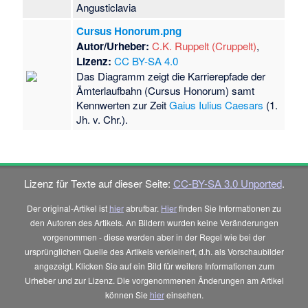
Angusticlavia
Cursus Honorum.png
Autor/Urheber:
C.K. Ruppelt (Cruppelt)
,
Lizenz:
CC BY-SA 4.0
Das Diagramm zeigt die Karrierepfade der
Ämterlaufbahn (Cursus Honorum) samt
Kennwerten zur Zeit
Gaius Iulius Caesars
(1.
Jh. v. Chr.).
Lizenz für Texte auf dieser Seite:
CC-BY-SA 3.0 Unported
.
Der original-Artikel ist
hier
abrufbar.
Hier
finden Sie Informationen zu
den Autoren des Artikels. An Bildern wurden keine Veränderungen
vorgenommen - diese werden aber in der Regel wie bei der
ursprünglichen Quelle des Artikels verkleinert, d.h. als Vorschaubilder
angezeigt. Klicken Sie auf ein Bild für weitere Informationen zum
Urheber und zur Lizenz. Die vorgenommenen Änderungen am Artikel
können Sie
hier
einsehen.