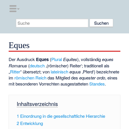
Eques
Der Ausdruck
Eques
(
Plural
Equites
), vollständig
eques
Romanus
(
deutsch
‚(römischer) Reiter‘
; traditionell als
„
Ritter
“ übersetzt; von
lateinisch
equus
‚Pferd‘) bezeichnete
im
römischen Reich
das Mitglied des
equester ordo
, eines
mit besonderen Vorrechten ausgestatteten
Standes
.
Inhaltsverzeichnis
1
Einordnung in die gesellschaftliche Hierarchie
2
Entwicklung