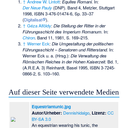
↑
Andrew W. Lintott
:
Equites Romani.
In:
Der Neue Pauly
(DNP). Band 4, Metzler, Stuttgart
1998,
ISBN 3-476-01474-6
, Sp. 33–37
(
Digitalisat
).
↑
Géza Alföldy
:
Die Stellung der Ritter in der
Führungsschicht des Imperium Romanum.
In:
Chiron
.
Band 11, 1981, S. 169–215.
↑
Werner Eck
:
Die Umgestaltung der politischen
Führungsschicht – Senatoren und Ritterstand.
In:
Werner Eck u. a. (Hrsg.):
Die Verwaltung des
Römischen Reiches in der Hohen Kaiserzeit.
Bd. 1,
(A.R.E.A. 3) Reinhardt, Basel 1995,
ISBN 3-7245-
0866-2
, S. 103–160.
Auf dieser Seite verwendete Medien
Equestriantunic.jpg
Autor/Urheber:
Dennishidalgo
,
Lizenz:
CC
BY-SA 3.0
An equestrian wearing his tunic, the