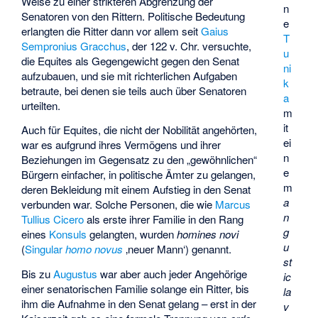
Weise zu einer strikteren Abgrenzung der
n
Senatoren von den Rittern. Politische Bedeutung
e
erlangten die Ritter dann vor allem seit
Gaius
T
Sempronius Gracchus
, der 122 v. Chr. versuchte,
u
die Equites als Gegengewicht gegen den Senat
ni
aufzubauen, und sie mit richterlichen Aufgaben
k
betraute, bei denen sie teils auch über Senatoren
a
urteilten.
m
it
Auch für Equites, die nicht der Nobilität angehörten,
ei
war es aufgrund ihres Vermögens und ihrer
n
Beziehungen im Gegensatz zu den „gewöhnlichen“
e
Bürgern einfacher, in politische Ämter zu gelangen,
m
deren Bekleidung mit einem Aufstieg in den Senat
a
verbunden war. Solche Personen, die wie
Marcus
n
Tullius Cicero
als erste ihrer Familie in den Rang
g
eines
Konsuls
gelangten, wurden
homines novi
u
(
Singular
homo novus
‚neuer Mann‘) genannt.
st
Bis zu
Augustus
war aber auch jeder Angehörige
ic
einer senatorischen Familie solange ein Ritter, bis
la
ihm die Aufnahme in den Senat gelang – erst in der
v