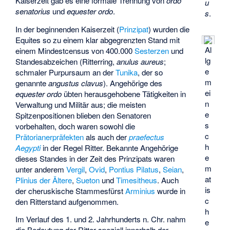
Kaiserzeit gab es eine formale Trennung von
ordo
u
senatorius
und
equester ordo
.
s
.
In der beginnenden Kaiserzeit (
Prinzipat
) wurden die
Equites so zu einem klar abgegrenzten Stand mit
Al
einem Mindestcensus von 400.000
Sesterzen
und
lg
Standesabzeichen (Ritterring,
anulus aureus
;
e
schmaler Purpursaum an der
Tunika
, der so
m
genannte
angustus clavus
). Angehörige des
ei
equester ordo
übten herausgehobene Tätigkeiten in
n
Verwaltung und Militär aus; die meisten
e
Spitzenpositionen blieben den Senatoren
s
vorbehalten, doch waren sowohl die
c
Prätorianerpräfekten
als auch der
praefectus
h
Aegypti
in der Regel Ritter. Bekannte Angehörige
e
dieses Standes in der Zeit des Prinzipats waren
m
unter anderem
Vergil
,
Ovid
,
Pontius Pilatus
,
Seian
,
at
Plinius der Ältere
,
Sueton
und
Timesitheus
. Auch
is
der cheruskische Stammesfürst
Arminius
wurde in
c
den Ritterstand aufgenommen.
h
Im Verlauf des 1. und 2. Jahrhunderts n. Chr. nahm
e
die Bedeutung der Ritter speziell innerhalb der