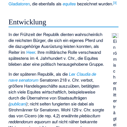
[
3
]
Gladiatoren
, die ebenfalls als
equites
bezeichnet wurden.
Entwicklung
In der Frühzeit der Republik dienten wahrscheinlich
die reichsten Bürger, die sich ein eigenes Pferd und
Ei
die dazugehörige Ausrüstung leisten konnten, als
n
Reiter im
Heer
. Ihre militärische Rolle verschwand
rö
spätestens im 4. Jahrhundert v. Chr., die Equites
m
blieben aber eine politisch herausgehobene Gruppe.
is
c
In der späteren Republik, als die
Lex Claudia de
h
nave senatorum
Senatoren 218 v. Chr. verbot,
er
größere Handelsgeschäfte auszuüben, betätigten
R
sich viele Equites wirtschaftlich, beispielsweise
itt
durch die Übernahme von Staatsaufträgen
er
(
publicani
)
; nicht selten fungierten sie dabei als
tr
Strohmänner für Senatoren. Wohl 129 v. Chr. sorgte
ä
das von Cicero (de rep. 4,2) erwähnte
plebiscitum
gt
reddendorum equorum
auf nicht näher bekannte
ei