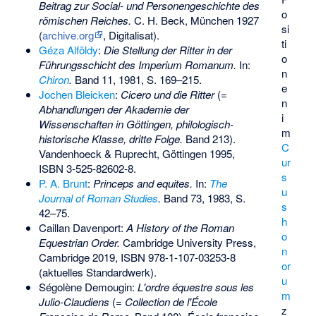
Beitrag zur Social- und Personengeschichte des
o
römischen Reiches.
C. H. Beck, München 1927
si
(
archive.org
, Digitalisat).
ti
Géza Alföldy
:
Die Stellung der Ritter in der
o
Führungsschicht des Imperium Romanum.
In:
n
Chiron
.
Band 11, 1981, S. 169–215.
e
Jochen Bleicken
:
Cicero und die Ritter
(=
n
Abhandlungen der Akademie der
i
Wissenschaften in Göttingen, philologisch-
m
historische Klasse, dritte Folge.
Band 213).
C
Vandenhoeck & Ruprecht, Göttingen 1995,
ur
ISBN 3-525-82602-8
.
s
P. A. Brunt
:
Princeps and equites.
In:
The
u
Journal of Roman Studies
.
Band 73, 1983, S.
s
42–75.
h
Caillan Davenport:
A History of the Roman
o
Equestrian Order.
Cambridge University Press,
n
Cambridge 2019,
ISBN 978-1-107-03253-8
or
(aktuelles Standardwerk).
u
Ségolène Demougin:
L'ordre équestre sous les
m
Julio-Claudiens
(=
Collection de l'École
z