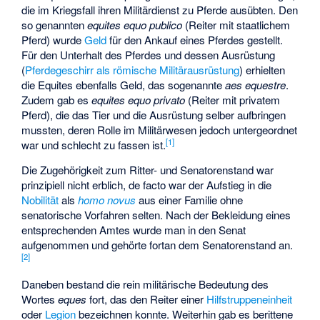
die im Kriegsfall ihren Militärdienst zu Pferde ausübten. Den
so genannten
equites equo publico
(Reiter mit staatlichem
Pferd) wurde
Geld
für den Ankauf eines Pferdes gestellt.
Für den Unterhalt des Pferdes und dessen Ausrüstung
(
Pferdegeschirr als römische Militärausrüstung
) erhielten
die Equites ebenfalls Geld, das sogenannte
aes equestre
.
Zudem gab es
equites equo privato
(Reiter mit privatem
Pferd), die das Tier und die Ausrüstung selber aufbringen
mussten, deren Rolle im Militärwesen jedoch untergeordnet
[
1
]
war und schlecht zu fassen ist.
Die Zugehörigkeit zum Ritter- und Senatorenstand war
prinzipiell nicht erblich, de facto war der Aufstieg in die
Nobilität
als
homo novus
aus einer Familie ohne
senatorische Vorfahren selten. Nach der Bekleidung eines
entsprechenden Amtes wurde man in den Senat
aufgenommen und gehörte fortan dem Senatorenstand an.
[
2
]
Daneben bestand die rein militärische Bedeutung des
Wortes
eques
fort, das den Reiter einer
Hilfstruppeneinheit
oder
Legion
bezeichnen konnte. Weiterhin gab es berittene