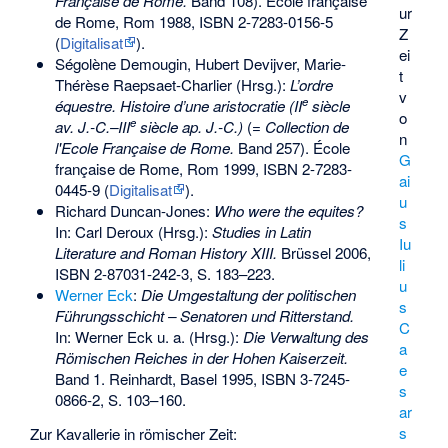
Française de Rome.
Band 108). École française
ur
de Rome, Rom 1988,
ISBN 2-7283-0156-5
Z
(
Digitalisat
).
ei
Ségolène Demougin,
Hubert Devijver
,
Marie-
t
Thérèse Raepsaet-Charlier
(Hrsg.):
L’ordre
v
e
équestre. Histoire d’une aristocratie (II
siècle
o
e
av. J.-C.–III
siècle ap. J.-C.)
(=
Collection de
n
l'Ecole Française de Rome.
Band 257). École
G
française de Rome, Rom 1999,
ISBN 2-7283-
ai
0445-9
(
Digitalisat
).
u
Richard Duncan-Jones:
Who were the equites?
s
In: Carl Deroux (Hrsg.):
Studies in Latin
Iu
Literature and Roman History XIII.
Brüssel 2006,
li
ISBN 2-87031-242-3
, S. 183–223.
u
Werner Eck
:
Die Umgestaltung der politischen
s
Führungsschicht – Senatoren und Ritterstand.
C
In: Werner Eck u. a. (Hrsg.):
Die Verwaltung des
a
Römischen Reiches in der Hohen Kaiserzeit.
e
Band 1. Reinhardt, Basel 1995,
ISBN 3-7245-
s
0866-2
, S. 103–160.
ar
s
Zur Kavallerie in römischer Zeit: