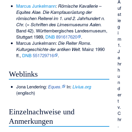
A
Marcus Junkelmann
:
Römische Kavallerie –
uf
Equites Alae. Die Kampfausrüstung der
st
römischen Reiterei im 1. und 2. Jahrhundert n.
ie
Chr.
(=
Schriften des Limesmuseums Aalen.
g
Band 42). Württembergisches Landesmuseum,
i
Stuttgart 1989,
DNB
891617620
.
m
Marcus Junkelmann:
Die Reiter Roms.
1.
Kulturgeschichte der antiken Welt.
Mainz 1990
J
ff.,
DNB
551729716
.
a
hr
h
Weblinks
u
n
Jona Lendering:
Eques.
In:
Livius.org
d
(englisch)
er
t
v.
Einzelnachweise und
C
hr
Anmerkungen
.