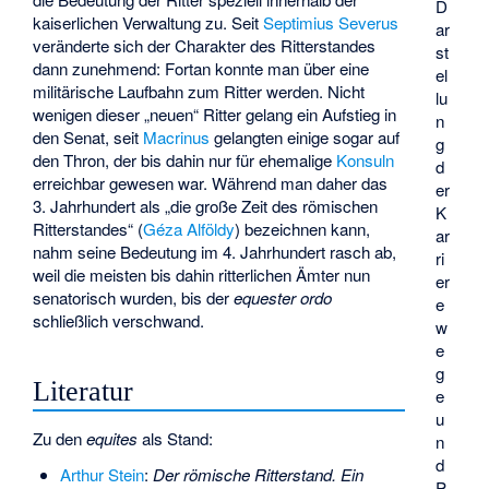
D
kaiserlichen Verwaltung zu. Seit
Septimius Severus
ar
veränderte sich der Charakter des Ritterstandes
st
dann zunehmend: Fortan konnte man über eine
el
militärische Laufbahn zum Ritter werden. Nicht
lu
wenigen dieser „neuen“ Ritter gelang ein Aufstieg in
n
den Senat, seit
Macrinus
gelangten einige sogar auf
g
den Thron, der bis dahin nur für ehemalige
Konsuln
d
erreichbar gewesen war. Während man daher das
er
3. Jahrhundert als „die große Zeit des römischen
K
Ritterstandes“ (
Géza Alföldy
) bezeichnen kann,
ar
nahm seine Bedeutung im 4. Jahrhundert rasch ab,
ri
weil die meisten bis dahin ritterlichen Ämter nun
er
senatorisch wurden, bis der
equester ordo
e
schließlich verschwand.
w
e
g
Literatur
e
u
Zu den
equites
als Stand:
n
d
Arthur Stein
:
Der römische Ritterstand. Ein
P