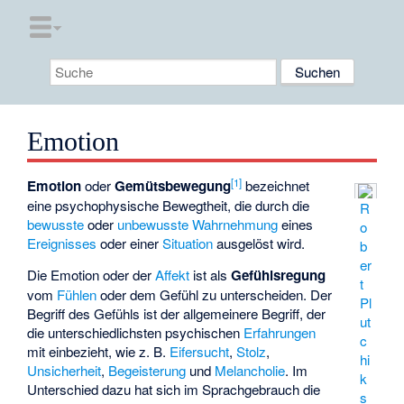
Emotion
[
1
]
Emotion
oder
Gemütsbewegung
bezeichnet
eine psychophysische Bewegtheit, die durch die
R
bewusste
oder
unbewusste
Wahrnehmung
eines
o
Ereignisses
oder einer
Situation
ausgelöst wird.
b
er
Die Emotion oder der
Affekt
ist als
Gefühlsregung
t
vom
Fühlen
oder dem Gefühl zu unterscheiden. Der
Pl
Begriff des Gefühls ist der allgemeinere Begriff, der
ut
die unterschiedlichsten psychischen
Erfahrungen
c
mit einbezieht, wie z. B.
Eifersucht
,
Stolz
,
hi
Unsicherheit
,
Begeisterung
und
Melancholie
. Im
k
Unterschied dazu hat sich im Sprachgebrauch die
s