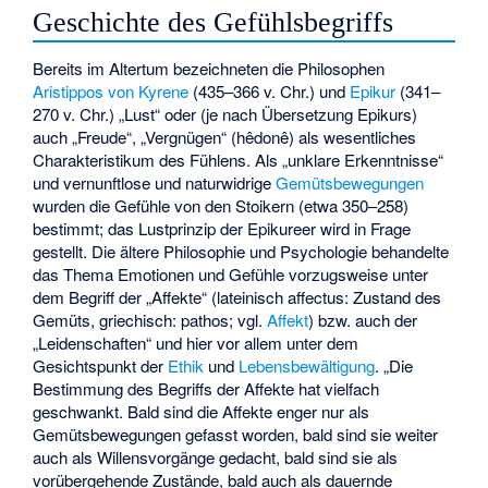
Geschichte des Gefühlsbegriffs
Bereits im Altertum bezeichneten die Philosophen
Aristippos von Kyrene
(435–366 v. Chr.) und
Epikur
(341–
270 v. Chr.) „Lust“ oder (je nach Übersetzung Epikurs)
auch „Freude“, „Vergnügen“ (hêdonê) als wesentliches
Charakteristikum des Fühlens. Als „unklare Erkenntnisse“
und vernunftlose und naturwidrige
Gemütsbewegungen
wurden die Gefühle von den Stoikern (etwa 350–258)
bestimmt; das Lustprinzip der Epikureer wird in Frage
gestellt. Die ältere Philosophie und Psychologie behandelte
das Thema Emotionen und Gefühle vorzugsweise unter
dem Begriff der „Affekte“ (lateinisch affectus: Zustand des
Gemüts, griechisch: pathos; vgl.
Affekt
) bzw. auch der
„Leidenschaften“ und hier vor allem unter dem
Gesichtspunkt der
Ethik
und
Lebensbewältigung
. „Die
Bestimmung des Begriffs der Affekte hat vielfach
geschwankt. Bald sind die Affekte enger nur als
Gemütsbewegungen gefasst worden, bald sind sie weiter
auch als Willensvorgänge gedacht, bald sind sie als
vorübergehende Zustände, bald auch als dauernde