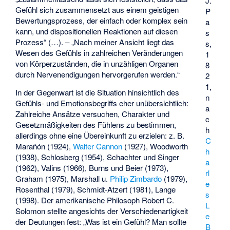
J.
Gefühl sich zusammensetzt aus einem geistigen
P
Bewertungsprozess, der einfach oder komplex sein
a
kann, und
dispositionellen
Reaktionen auf diesen
s
Prozess“ (…). – „Nach meiner Ansicht liegt das
s,
Wesen des Gefühls in zahlreichen Veränderungen
1
von Körperzuständen, die in unzähligen Organen
8
durch Nervenendigungen hervorgerufen werden.“
2
1,
In der Gegenwart ist die Situation hinsichtlich des
n
Gefühls- und Emotionsbegriffs eher unübersichtlich:
a
Zahlreiche Ansätze versuchen, Charakter und
c
Gesetzmäßigkeiten des Fühlens zu bestimmen,
h
allerdings ohne eine Übereinkunft zu erzielen: z. B.
C
Marañón (1924),
Walter Cannon
(1927), Woodworth
h
(1938), Schlosberg (1954), Schachter und Singer
a
(1962), Valins (1966), Burns und Beier (1973),
rl
Graham (1975), Marshall u.
Philip Zimbardo
(1979),
e
Rosenthal (1979), Schmidt-Atzert (1981), Lange
s
(1998). Der amerikanische Philosoph
Robert C.
L
Solomon
stellte angesichts der Verschiedenartigkeit
e
der Deutungen fest: „Was ist ein Gefühl? Man sollte
B