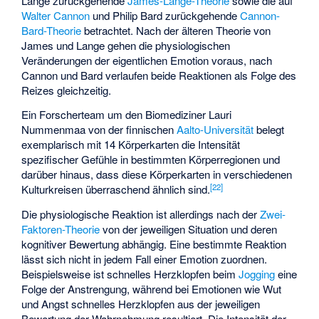
Lange
zurückgehende
James-Lange-Theorie
sowie die auf
Walter Cannon
und Philip Bard zurückgehende
Cannon-
Bard-Theorie
betrachtet. Nach der älteren Theorie von
James und Lange gehen die physiologischen
Veränderungen der eigentlichen Emotion voraus, nach
Cannon und Bard verlaufen beide Reaktionen als Folge des
Reizes gleichzeitig.
Ein Forscherteam um den Biomediziner Lauri
Nummenmaa von der finnischen
Aalto-Universität
belegt
exemplarisch mit 14 Körperkarten die Intensität
spezifischer Gefühle in bestimmten Körperregionen und
darüber hinaus, dass diese Körperkarten in verschiedenen
[
22
]
Kulturkreisen überraschend ähnlich sind.
Die physiologische Reaktion ist allerdings nach der
Zwei-
Faktoren-Theorie
von der jeweiligen Situation und deren
kognitiver Bewertung abhängig. Eine bestimmte Reaktion
lässt sich nicht in jedem Fall einer Emotion zuordnen.
Beispielsweise ist schnelles Herzklopfen beim
Jogging
eine
Folge der Anstrengung, während bei Emotionen wie Wut
und Angst schnelles Herzklopfen aus der jeweiligen
Bewertung der Wahrnehmung resultiert. Die Intensität der