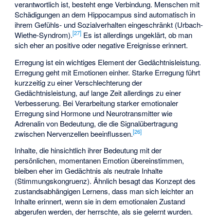
verantwortlich ist, besteht enge Verbindung. Menschen mit
Schädigungen an dem Hippocampus sind automatisch in
ihrem Gefühls- und Sozialverhalten eingeschränkt (
Urbach-
[
27
]
Wiethe-Syndrom
).
Es ist allerdings ungeklärt, ob man
sich eher an positive oder negative Ereignisse erinnert.
Erregung ist ein wichtiges Element der Gedächtnisleistung.
Erregung geht mit Emotionen einher. Starke Erregung führt
kurzzeitig zu einer Verschlechterung der
Gedächtnisleistung, auf lange Zeit allerdings zu einer
Verbesserung. Bei Verarbeitung starker emotionaler
Erregung sind Hormone und Neurotransmitter wie
Adrenalin von Bedeutung, die die Signalübertragung
[
26
]
zwischen Nervenzellen beeinflussen.
Inhalte, die hinsichtlich ihrer Bedeutung mit der
persönlichen, momentanen Emotion übereinstimmen,
bleiben eher im Gedächtnis als neutrale Inhalte
(Stimmungskongruenz). Ähnlich besagt das Konzept des
zustandsabhängigen Lernens, dass man sich leichter an
Inhalte erinnert, wenn sie in dem emotionalen Zustand
abgerufen werden, der herrschte, als sie gelernt wurden.