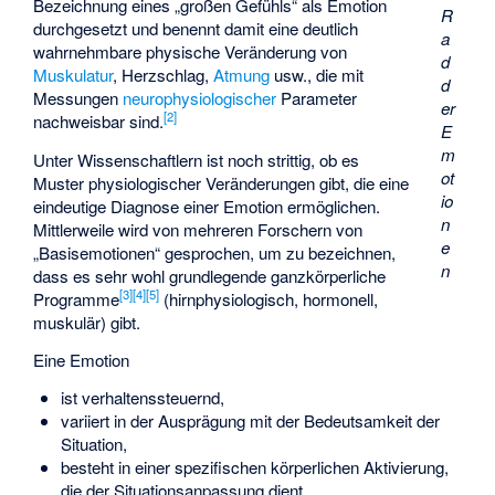
Bezeichnung eines „großen Gefühls“ als Emotion
R
durchgesetzt und benennt damit eine deutlich
a
wahrnehmbare physische Veränderung von
d
Muskulatur
, Herzschlag,
Atmung
usw., die mit
d
Messungen
neurophysiologischer
Parameter
er
[
2
]
nachweisbar sind.
E
m
Unter Wissenschaftlern ist noch strittig, ob es
ot
Muster physiologischer Veränderungen gibt, die eine
io
eindeutige Diagnose einer Emotion ermöglichen.
n
Mittlerweile wird von mehreren Forschern von
e
„Basisemotionen“ gesprochen, um zu bezeichnen,
n
dass es sehr wohl grundlegende ganzkörperliche
[
3
]
[
4
]
[
5
]
Programme
(hirnphysiologisch, hormonell,
muskulär) gibt.
Eine Emotion
ist verhaltenssteuernd,
variiert in der Ausprägung mit der Bedeutsamkeit der
Situation,
besteht in einer spezifischen körperlichen Aktivierung,
die der Situationsanpassung dient,