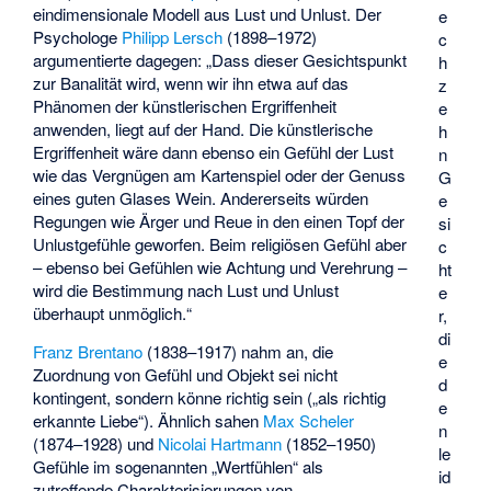
eindimensionale Modell aus Lust und Unlust. Der
e
Psychologe
Philipp Lersch
(1898–1972)
c
argumentierte dagegen: „Dass dieser Gesichtspunkt
h
zur Banalität wird, wenn wir ihn etwa auf das
z
Phänomen der künstlerischen
Ergriffenheit
e
anwenden, liegt auf der Hand. Die künstlerische
h
Ergriffenheit wäre dann ebenso ein Gefühl der Lust
n
wie das Vergnügen am Kartenspiel oder der Genuss
G
eines guten Glases Wein. Andererseits würden
e
Regungen wie Ärger und Reue in den einen Topf der
si
Unlustgefühle geworfen. Beim religiösen Gefühl aber
c
– ebenso bei Gefühlen wie Achtung und Verehrung –
ht
wird die Bestimmung nach Lust und Unlust
e
überhaupt unmöglich.“
r,
di
Franz Brentano
(1838–1917) nahm an, die
e
Zuordnung von Gefühl und Objekt sei nicht
d
kontingent, sondern könne richtig sein („als richtig
e
erkannte Liebe“). Ähnlich sahen
Max Scheler
n
(1874–1928) und
Nicolai Hartmann
(1852–1950)
le
Gefühle im sogenannten „Wertfühlen“ als
id
zutreffende Charakterisierungen von