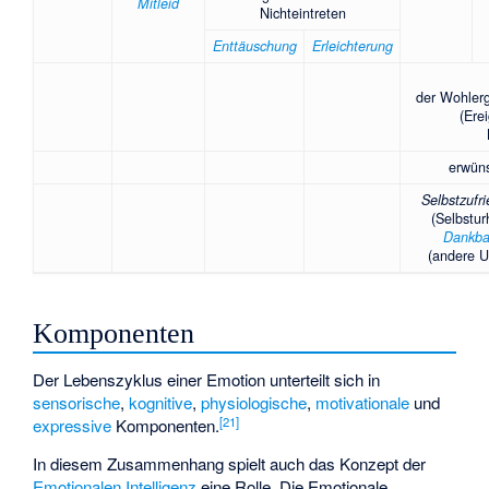
Mitleid
Nichteintreten
Enttäuschung
Erleichterung
der Wohlerg
(Ere
erwün
Selbstzufr
(Selbstur
Dankba
(andere U
Komponenten
Der Lebenszyklus einer Emotion unterteilt sich in
sensorische
,
kognitive
,
physiologische
,
motivationale
und
[
21
]
expressive
Komponenten.
In diesem Zusammenhang spielt auch das Konzept der
Emotionalen Intelligenz
eine Rolle. Die Emotionale