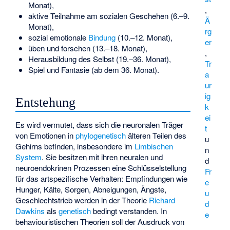
Monat),
,
aktive Teilnahme am sozialen Geschehen (6.–9.
Ä
Monat),
rg
sozial emotionale
Bindung
(10.–12. Monat),
er
üben und forschen (13.–18. Monat),
,
Herausbildung des Selbst (19.–36. Monat),
Tr
Spiel und Fantasie (ab dem 36. Monat).
a
ur
ig
Entstehung
k
ei
Es wird vermutet, dass sich die neuronalen Träger
t
von Emotionen in
phylogenetisch
älteren Teilen des
u
Gehirns befinden, insbesondere im
Limbischen
n
System
. Sie besitzen mit ihren neuralen und
d
neuroendokrinen Prozessen eine Schlüsselstellung
Fr
für das artspezifische Verhalten: Empfindungen wie
e
Hunger, Kälte, Sorgen, Abneigungen, Ängste,
u
Geschlechtstrieb werden in der Theorie
Richard
d
Dawkins
als
genetisch
bedingt verstanden. In
e
behaviouristischen
Theorien soll der Ausdruck von