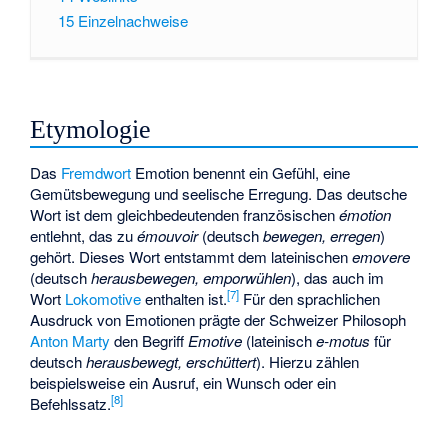
15
Einzelnachweise
Etymologie
Das
Fremdwort
Emotion benennt ein Gefühl, eine
Gemütsbewegung und seelische Erregung. Das deutsche
Wort ist dem gleichbedeutenden französischen
émotion
entlehnt, das zu
émouvoir
(deutsch
bewegen, erregen
)
gehört. Dieses Wort entstammt dem lateinischen
emovere
(deutsch
herausbewegen, emporwühlen
), das auch im
[
7
]
Wort
Lokomotive
enthalten ist.
Für den sprachlichen
Ausdruck von Emotionen prägte der Schweizer Philosoph
Anton Marty
den Begriff
Emotive
(lateinisch
e-motus
für
deutsch
herausbewegt, erschüttert
). Hierzu zählen
beispielsweise ein Ausruf, ein Wunsch oder ein
[
8
]
Befehlssatz.