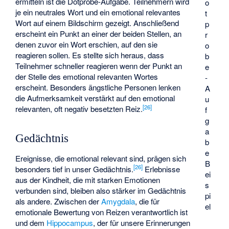
ermitteln ist die
Dotprobe-Aufgabe
. Teilnehmern wird
o
je ein neutrales Wort und ein emotional relevantes
t
Wort auf einem Bildschirm gezeigt. Anschließend
p
erscheint ein Punkt an einer der beiden Stellen, an
r
denen zuvor ein Wort erschien, auf den sie
o
reagieren sollen. Es stellte sich heraus, dass
b
Teilnehmer schneller reagieren wenn der Punkt an
e
der Stelle des emotional relevanten Wortes
-
erscheint. Besonders ängstliche Personen lenken
A
die Aufmerksamkeit verstärkt auf den emotional
u
[
26
]
relevanten, oft negativ besetzten Reiz.
f
g
a
Gedächtnis
b
e
Ereignisse, die emotional relevant sind, prägen sich
B
[
26
]
besonders tief in unser Gedächtnis.
Erlebnisse
ei
aus der Kindheit, die mit starken Emotionen
s
verbunden sind, bleiben also stärker im Gedächtnis
pi
als andere. Zwischen der
Amygdala
, die für
el
emotionale Bewertung von Reizen verantwortlich ist
und dem
Hippocampus
, der für unsere Erinnerungen