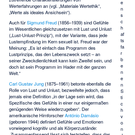
e
Werterfahrungen an (vgl. „Materiale Wertethik“,
n
„Werte als ideales Ansichsein“).
s
c
Auch für
Sigmund Freud
(1856–1939) sind Gefühle
h
im Wesentlichen gleichzusetzen mit Lust und Unlust
af
(„Lust-Unlust-Prinzip“), mit der Variante, dass jede
ts
Lustempfindung im Kern sexuell ist. Freud war der
fa
Meinung: „Es ist einfach das Programm des
r
Lustprinzips, das den Lebenszweck setzt – an
b
seiner Zweckdienlichkeit kann kein Zweifel sein, und
e
doch ist sein Programm im Hader mit der ganzen
n
Welt.“
e
Carl Gustav Jung
(1875–1961) betonte ebenfalls die
n
Rolle von Lust und Unlust, bezweifelte jedoch, dass
S
jemals eine Definition „in der Lage sein wird, das
ti
Spezifische des Gefühls in einer nur einigermaßen
c
genügenden Weise wiederzugeben“. Der
h
amerikanische Hirnforscher
António Damásio
v
(geboren 1944) definiert Gefühle und Emotionen
o
vorwiegend kognitiv und als Körperzustände:
n
„Zusammenfassend lässt sich feststellen, dass das