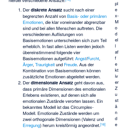
hierbei verschiedene Ansätze:
pl
e
Der
diskrete Ansatz
sucht nach einer
x-
begrenzten Anzahl von
Basis- oder primären
M
Emotionen
, die klar voneinander abgrenzbar
o
sind und bei allen Menschen auftreten. Die
d
verschiedenen Auflistungen von
el
Basisemotionen unterscheiden sich zum Teil
l
erheblich. In fast allen Listen werden jedoch
af
übereinstimmend folgende vier
f
Basisemotionen aufgeführt:
Angst
/
Furcht
,
e
Ärger
,
Traurigkeit
und
Freude
. Aus der
kt
Kombination von Basisemotionen können
iv
zusätzliche Emotionen abgeleitet werden.
er
Der
dimensionale Ansatz
geht davon aus,
Z
dass primäre Dimensionen des emotionalen
u
Erlebens existieren, auf denen sich alle
st
emotionalen Zustände verorten lassen. Ein
ä
bekanntes Modell ist das Circumplex-
n
Modell. Emotionale Zustände werden um
d
zwei orthogonale Dimensionen (
Valenz
und
e
[
16
]
Erregung
) herum kreisförmig angeordnet.