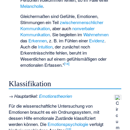
Melancholie
.
Gleichermaßen sind Gefühle, Emotionen,
Stimmungen ein Teil
zwischenmenschlicher
Kommunikation
, aber auch
nonverbaler
Kommunikation
. Sie begleiten im
Wahrnehmen
das
Erkennen
, z. B. im Fühlen einer
Evidenz
.
Auch die
Intuition
, der zunächst noch
Erkenntnisschritte fehlen, beruht im
Wesentlichen auf einem gefühlsmäßigen oder
[
14
]
emotionalen Erfassen."
Klassifikation
→
Hauptartikel
:
Emotionstheorien
C
Für die wissenschaftliche Untersuchung von
ir
Emotionen braucht es ein Ordnungssystem, mit
c
dessen Hilfe emotionale Zustände klassifiziert
u
werden können. Die
Emotionspsychologie
verfolgt
m
[
15
]