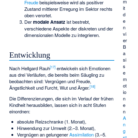
m
Freude
beispielsweise wird als positiver
it
Zustand mittlerer Erregung im Sektor rechts
d
oben verortet.
e
Der
modale Ansatz
ist bestrebt,
n
verschiedene Aspekte der diskreten und der
vi
dimensionalen Modelle zu integrieren.
er
B
a
Entwicklung
si
s
[
17
]
Nach Hellgard Rauh
entwickeln sich Emotionen
e
aus drei Verläufen, die bereits beim Säugling zu
m
beobachten sind: Vergnügen und Freude,
ot
[
18
]
Ängstlichkeit und Furcht, Wut und Ärger.
io
Die Differenzierungen, die sich im Verlauf der frühen
n
Kindheit herausbilden, lassen sich in acht Stufen
e
einordnen:
n
A
absolute Reizschranke (1. Monat),
n
Hinwendung zur Umwelt (2.–3. Monat),
g
Vergnügen an gelungener
Assimilation
(3.–5.
st