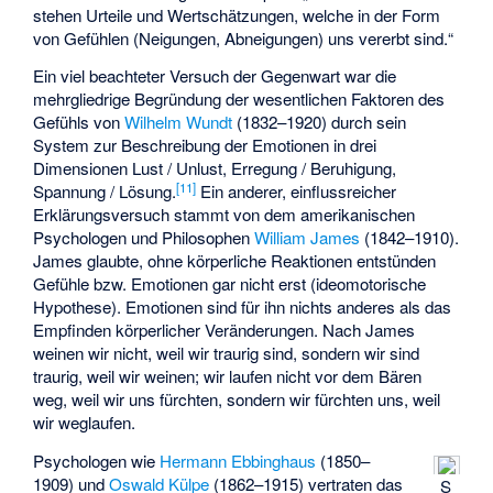
stehen Urteile und Wertschätzungen, welche in der Form
von Gefühlen (Neigungen, Abneigungen) uns vererbt sind.“
Ein viel beachteter Versuch der Gegenwart war die
mehrgliedrige Begründung der wesentlichen Faktoren des
Gefühls von
Wilhelm Wundt
(1832–1920) durch sein
System zur Beschreibung der Emotionen in drei
Dimensionen Lust / Unlust, Erregung / Beruhigung,
[
11
]
Spannung / Lösung.
Ein anderer, einflussreicher
Erklärungsversuch stammt von dem amerikanischen
Psychologen und Philosophen
William James
(1842–1910).
James glaubte, ohne körperliche Reaktionen entstünden
Gefühle bzw. Emotionen gar nicht erst (ideomotorische
Hypothese). Emotionen sind für ihn nichts anderes als das
Empfinden körperlicher Veränderungen. Nach James
weinen wir nicht, weil wir traurig sind, sondern wir sind
traurig, weil wir weinen; wir laufen nicht vor dem Bären
weg, weil wir uns fürchten, sondern wir fürchten uns, weil
wir weglaufen.
Psychologen wie
Hermann Ebbinghaus
(1850–
1909) und
Oswald Külpe
(1862–1915) vertraten das
S