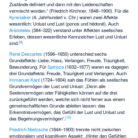
Zustände definiert und dann mit den Leidenschaften
vermischt worden.“ (Friedrich Kirchner, 1848–1900). Für die
Kyrenaiker
(4. Jahrhundert v. Chr.) waren zwei Affekte
wesentlich: Unlust und Lust (ponos und hêdonê). Auch
Aristoteles
(384–322) verstand unter Affekten seelisches
Erleben, dessen wesentliche Kennzeichen Lust und Unlust
[
9
]
sind.
René Descartes
(1596–1650) unterschied sechs
Grundaffekte: Liebe, Hass, Verlangen, Freude, Traurigkeit,
Bewunderung. Für
Spinoza
(1632–1677) waren es dagegen
drei Grundaffekte: Freude, Traurigkeit und Verlangen. Auch
Immanuel Kant
(1724–1804) sah das Fühlen als seelisches
Grundvermögen der Lust und Unlust: „Denn alle
Seelenvermögen oder Fähigkeiten können auf die drei
zurückgeführt werden, welche sich nicht ferner aus einem
gemeinschaftlichen Grunde ableiten lassen: das
Erkenntnisvermögen, das Gefühl der Lust und Unlust und
[
10
]
das Begehrungsvermögen“.
Friedrich Nietzsche
(1844–1900) trennte nicht zwischen
emotionalem und kognitivem Aspekt: „Hinter den Gefühlen