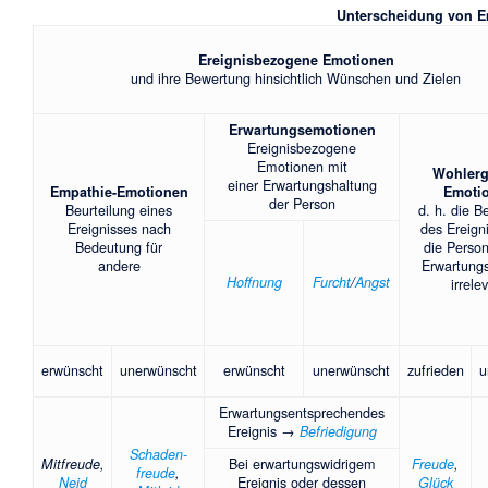
Unterscheidung von E
Ereignisbezogene Emotionen
und ihre Bewertung hinsichtlich Wünschen und Zielen
Erwartungsemotionen
Ereignisbezogene
Emotionen mit
Wohlerg
einer Erwartungshaltung
Empathie-Emotionen
Emoti
der Person
Beurteilung eines
d. h. die 
Ereignisses nach
des Ereign
Bedeutung für
die Person
andere
Erwartung
Hoffnung
Furcht
/
Angst
irrele
erwünscht
unerwünscht
erwünscht
unerwünscht
zufrieden
u
Erwartungsentsprechendes
Ereignis →
Befriedigung
Schaden-
Mitfreude
,
Bei erwartungswidrigem
Freude
,
freude
,
Neid
Ereignis oder dessen
Glück