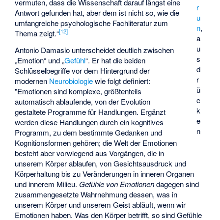
vermuten, dass die Wissenschaft darauf längst eine
r
Antwort gefunden hat, aber dem ist nicht so, wie die
u
umfangreiche psychologische Fachliteratur zum
n
,
[
12
]
Thema zeigt.“
a
u
Antonio Damasio
unterscheidet deutlich zwischen
s
„Emotion“ und „
Gefühl
“. Er hat die beiden
d
Schlüsselbegriffe vor dem Hintergrund der
r
modernen
Neurobiologie
wie folgt definiert:
ü
"Emotionen sind komplexe, größtenteils
c
automatisch ablaufende, von der Evolution
k
gestaltete Programme für Handlungen. Ergänzt
e
werden diese Handlungen durch ein kognitives
n
Programm, zu dem bestimmte Gedanken und
Kognitionsformen gehören; die Welt der Emotionen
besteht aber vorwiegend aus Vorgängen, die in
unserem Körper ablaufen, von Gesichtsausdruck und
Körperhaltung bis zu Veränderungen in inneren Organen
und innerem Milieu.
Gefühle von Emotionen
dagegen sind
zusammengesetzte Wahrnehmung dessen, was in
unserem Körper und unserem Geist abläuft, wenn wir
Emotionen haben. Was den Körper betrifft, so sind Gefühle