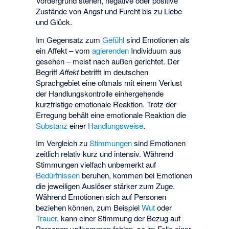
Vordergrund stehen, negative oder positive
Zustände von Angst und Furcht bis zu Liebe
und Glück.
Im Gegensatz zum
Gefühl
sind Emotionen als
ein Affekt – vom
agierenden
Individuum aus
gesehen – meist nach außen gerichtet. Der
Begriff
Affekt
betrifft im deutschen
Sprachgebiet eine oftmals mit einem Verlust
der Handlungskontrolle einhergehende
kurzfristige emotionale Reaktion. Trotz der
Erregung behält eine emotionale Reaktion die
Substanz
einer
Handlungsweise
.
Im Vergleich zu
Stimmungen
sind Emotionen
zeitlich relativ kurz und intensiv. Während
Stimmungen vielfach unbemerkt auf
Bedürfnissen
beruhen, kommen bei Emotionen
die jeweiligen Auslöser stärker zum Zuge.
Während Emotionen sich auf Personen
beziehen können, zum Beispiel
Wut
oder
Trauer
, kann einer Stimmung der Bezug auf
Personen vollkommen fehlen, so im Falle einer