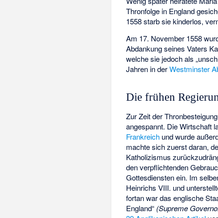
Wenig später heiratete Maria
Thronfolge in England gesich
1558 starb sie kinderlos, ve
Am 17. November 1558 wurde 
Abdankung seines Vaters Kar
welche sie jedoch als „unsch
Jahren in der
Westminster A
Die frühen Regieru
Zur Zeit der Thronbesteigung
angespannt. Die Wirtschaft 
Frankreich
und wurde außerd
machte sich zuerst daran, de
Katholizismus zurückzudränge
den verpflichtenden Gebrau
Gottesdiensten ein. Im selbe
Heinrichs VIII. und unterstel
fortan war das englische Sta
England
“
(Supreme Governor 