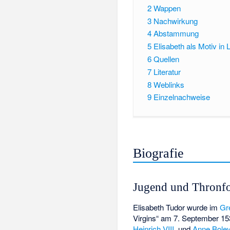
2
Wappen
3
Nachwirkung
4
Abstammung
5
Elisabeth als Motiv in 
6
Quellen
7
Literatur
8
Weblinks
9
Einzelnachweise
Biografie
Jugend und Thronf
Elisabeth Tudor wurde im
Gr
Virgins“ am 7. September 15
Heinrich VIII.
und
Anne Bole