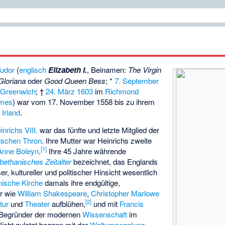
udor
(
englisch
Elizabeth I.
, Beinamen:
The Virgin
Gloriana
oder
Good Queen Bess
; *
7. September
,
Greenwich
; †
24. März
1603
im
Richmond
ames
) war vom 17. November 1558 bis zu ihrem
d
Irland
.
inrichs VIII.
war das fünfte und letzte Mitglied der
ischen Thron
. Ihre Mutter war Heinrichs zweite
[
1
]
Anne Boleyn
.
Ihre 45 Jahre währende
bethanisches Zeitalter
bezeichnet, das Englands
er, kultureller und politischer Hinsicht wesentlich
nische Kirche
damals ihre endgültige,
r wie
William Shakespeare
,
Christopher Marlowe
[
2
]
tur
und
Theater
aufblühen,
und mit
Francis
r Begründer der modernen
Wissenschaft
im
icht zuletzt begann mit der
Weltumsegelung