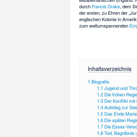
durch
Francis Drake
, dem Si
der ersten, zu Ehren der „Ju
englischen Kolonie in Ameri
zum weltumspannenden
Emp
Inhaltsverzeichnis
1
Biografie
1.1
Jugend und Thro
1.2
Die frühen Regi
1.3
Der Konflikt mit
1.4
Aufstieg zur Se
1.5
Das Ende Maria 
1.6
Die späten Regi
1.7
Die Essex-Vers
1.8
Tod, Begräbnis 