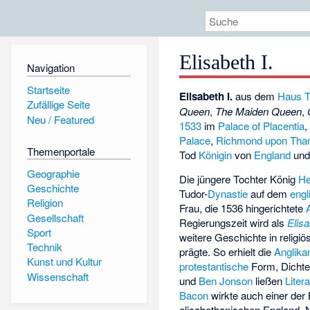
Elisabeth I.
Navigation
Startseite
Elisabeth I.
aus dem
Haus T
Zufällige Seite
Queen
,
The Maiden Queen
,
Neu / Featured
1533
im
Palace of Placentia
Palace
,
Richmond upon Th
Themenportale
Tod
Königin
von
England
un
Geographie
Die jüngere Tochter König
He
Geschichte
Tudor-
Dynastie
auf dem
engl
Religion
Frau, die 1536 hingerichtete
Gesellschaft
Regierungszeit wird als
Elisa
Sport
weitere Geschichte in religiös
Technik
prägte. So erhielt die
Anglika
Kunst und Kultur
protestantische
Form, Dichte
Wissenschaft
und
Ben Jonson
ließen
Litera
Bacon
wirkte auch einer de
elisabethanischen England. N