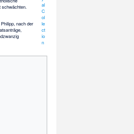
tholische
al
it schwächten.
C
ol
Philipp, nach der
le
atsanträge,
ct
undzwanzig
io
n