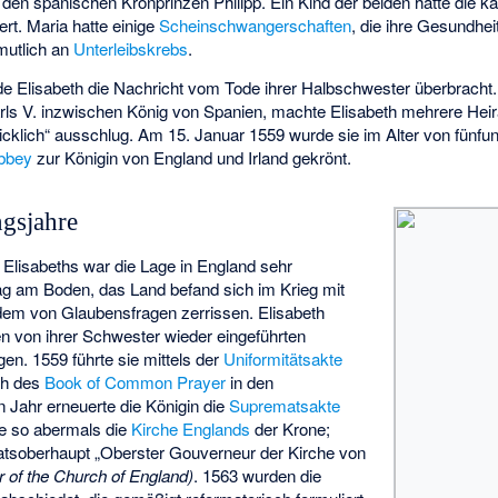
 den spanischen Kronprinzen Philipp. Ein Kind der beiden hätte die ka
ert. Maria hatte einige
Scheinschwangerschaften
, die ihre Gesundhe
rmutlich an
Unterleibskrebs
.
Elisabeth die Nachricht vom Tode ihrer Halbschwester überbracht. 
ls V. inzwischen König von Spanien, machte Elisabeth mehrere Heir
icklich“ ausschlug. Am 15. Januar 1559 wurde sie im Alter von fünf
bbey
zur Königin von England und Irland gekrönt.
ngsjahre
 Elisabeths war die Lage in England sehr
lag am Boden, das Land befand sich im Krieg mit
em von Glaubensfragen zerrissen. Elisabeth
n von ihrer Schwester wieder eingeführten
n. 1559 führte sie mittels der
Uniformitätsakte
ch des
Book of Common Prayer
in den
n Jahr erneuerte die Königin die
Suprematsakte
lte so abermals die
Kirche Englands
der Krone;
atsoberhaupt „
Oberster Gouverneur der Kirche von
of the Church of England)
. 1563 wurden die