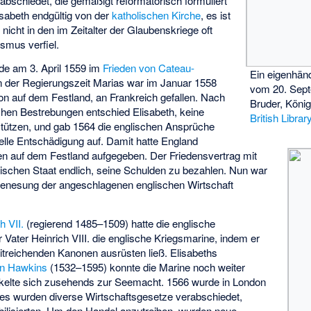
abschiedet, die gemäßigt reformatorisch formuliert
isabeth endgültig von der
katholischen Kirche
, es ist
 nicht in den im Zeitalter der Glaubenskriege oft
ismus verfiel.
rde am 3. April 1559 im
Frieden von Cateau-
Ein eigenhänd
n der Regierungszeit Marias war im Januar 1558
vom 20. Sept
ion auf dem Festland, an Frankreich gefallen. Nach
Bruder, Köni
chen Bestrebungen entschied Elisabeth, keine
British Librar
stützen, und gab 1564 die englischen Ansprüche
ielle Entschädigung auf. Damit hatte England
ngen auf dem Festland aufgegeben. Der Friedensvertrag mit
lischen Staat endlich, seine Schulden zu bezahlen. Nun war
Genesung der angeschlagenen englischen Wirtschaft
h VII.
(regierend 1485–1509) hatte die englische
 Vater Heinrich VIII. die englische Kriegsmarine, indem er
eitreichenden Kanonen ausrüsten ließ. Elisabeths
n Hawkins
(1532–1595) konnte die Marine noch weiter
kelte sich zusehends zur Seemacht. 1566 wurde in London
 es wurden diverse Wirtschaftsgesetze verabschiedet,
abilisierten. Um den Handel anzutreiben, wurden neue