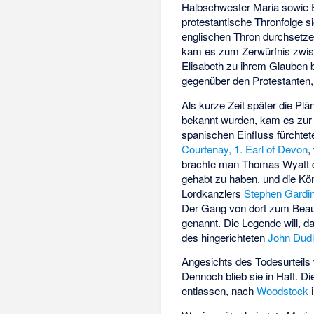
Halbschwester Maria sowie E
protestantische Thronfolge 
englischen Thron durchsetz
kam es zum Zerwürfnis zwisc
Elisabeth zu ihrem Glauben b
gegenüber den Protestanten, 
Als kurze Zeit später die Pl
bekannt wurden, kam es zu
spanischen Einfluss fürchte
Courtenay, 1. Earl of Devon
,
brachte man Thomas Wyatt da
gehabt zu haben, und die Kö
Lordkanzlers
Stephen Gardi
Der Gang von dort zum Beau
genannt. Die Legende will, 
des hingerichteten
John Dudl
Angesichts des Todesurteils
Dennoch blieb sie in Haft. 
entlassen, nach
Woodstock