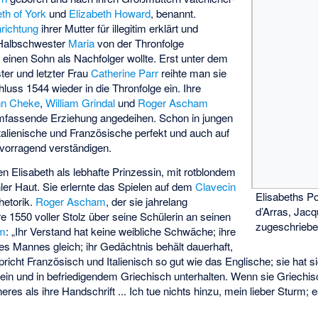
eth of York
und
Elizabeth Howard
, benannt.
nrichtung
ihrer Mutter für illegitim erklärt und
 Halbschwester
Maria
von der Thronfolge
einen Sohn als Nachfolger wollte. Erst unter dem
ter und letzter Frau
Catherine Parr
reihte man sie
uss 1544 wieder in die Thronfolge ein. Ihre
hn Cheke
,
William Grindal
und
Roger Ascham
 umfassende Erziehung angedeihen. Schon in jungen
talienische und Französische perfekt und auch auf
rvorragend verständigen.
n Elisabeth als lebhafte Prinzessin, mit rotblondem
er Haut. Sie erlernte das Spielen auf dem
Clavecin
Elisabeths P
hetorik.
Roger Ascham
, der sie jahrelang
d’Arras, Jac
re 1550 voller Stolz über seine Schülerin an seinen
zugeschrieb
rm
: „Ihr Verstand hat keine weibliche Schwäche; ihre
es Mannes gleich; ihr Gedächtnis behält dauerhaft,
pricht Französisch und Italienisch so gut wie das Englische; sie hat sic
ein und in befriedigendem Griechisch unterhalten. Wenn sie Griechis
eres als ihre Handschrift ... Ich tue nichts hinzu, mein lieber Sturm; es