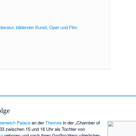
Literatur, bildender Kunst, Oper und Film
olge
eenwich Palace
an der
Themse
in der „Chamber of
33 zwischen 15 und 16 Uhr als Tochter von
yn
geboren und nach ihren Großmüttern väterlicher-