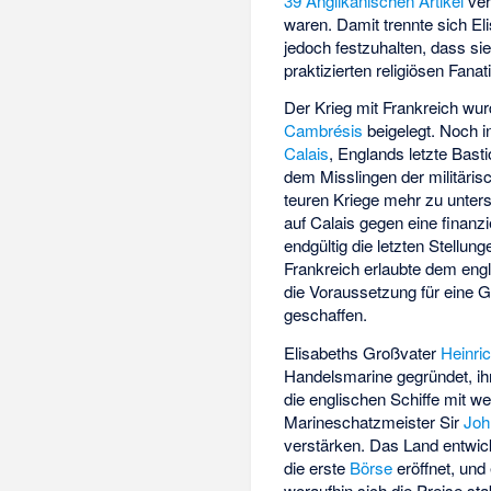
39 Anglikanischen Artikel
ver
waren. Damit trennte sich El
jedoch festzuhalten, dass sie
praktizierten religiösen Fanat
Der Krieg mit Frankreich wu
Cambrésis
beigelegt. Noch i
Calais
, Englands letzte Bast
dem Misslingen der militäris
teuren Kriege mehr zu unter
auf Calais gegen eine finanz
endgültig die letzten Stellu
Frankreich erlaubte dem eng
die Voraussetzung für eine 
geschaffen.
Elisabeths Großvater
Heinric
Handelsmarine gegründet, ihr
die englischen Schiffe mit w
Marineschatzmeister Sir
Joh
verstärken. Das Land entwic
die erste
Börse
eröffnet, und
woraufhin sich die Preise st