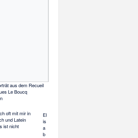
orträt aus dem Recueil
ques Le Boucq
en
h oft mit mir in
El
ch und Latein
is
 ist nicht
a
b