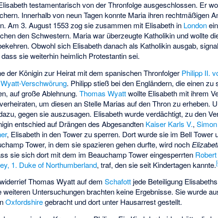
lisabeth testamentarisch von der Thronfolge ausgeschlossen. Er wol
sichern. Innerhalb von neun Tagen konnte Maria ihren rechtmäßigen A
en. Am 3. August 1553 zog sie zusammen mit Elisabeth in
London
ein
hen den Schwestern. Maria war überzeugte Katholikin und wollte die
ekehren. Obwohl sich Elisabeth danach als Katholikin ausgab, signali
dass sie weiterhin heimlich Protestantin sei.
äne der Königin zur Heirat mit dem spanischen Thronfolger
Philipp II.
r
Wyatt-Verschwörung
. Philipp stieß bei den Engländern, die einen zu 
ten, auf große Ablehnung.
Thomas Wyatt
wollte Elisabeth mit ihrem V
 verheiraten, um diesen an Stelle Marias auf den Thron zu erheben. 
zu, gegen sie auszusagen. Elisabeth wurde verdächtigt, zu den Ver
nigin entschied auf Drängen des Abgesandten
Kaiser Karls V.
,
Simon
ner
, Elisabeth in den Tower zu sperren. Dort wurde sie im Bell Tower 
champ Tower, in dem sie spazieren gehen durfte, wird noch
Elizabet
dass sie sich dort mit dem im Beauchamp Tower eingesperrten
Robert
[
ey, 1. Duke of Northumberland
, traf, den sie seit Kindertagen kannte.
 widerrief Thomas Wyatt auf dem
Schafott
jede Beteiligung Elisabeth
Die weiteren Untersuchungen brachten keine Ergebnisse. Sie wurde 
in
Oxfordshire
gebracht und dort unter Hausarrest gestellt.