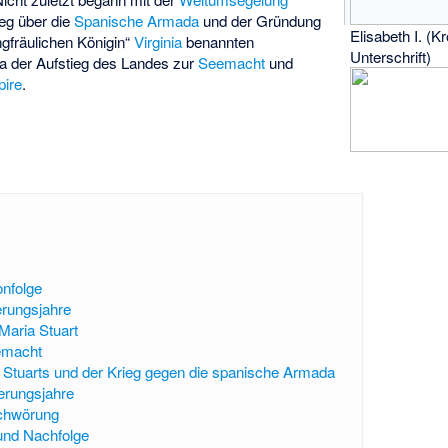
eg über die
Spanische Armada
und der Gründung
Elisabeth I. (K
ngfräulichen Königin“
Virginia
benannten
Unterschrift)
ka der Aufstieg des Landes zur
Seemacht
und
ire
.
nfolge
erungsjahre
 Maria Stuart
emacht
Stuarts und der Krieg gegen die spanische Armada
erungsjahre
chwörung
und Nachfolge