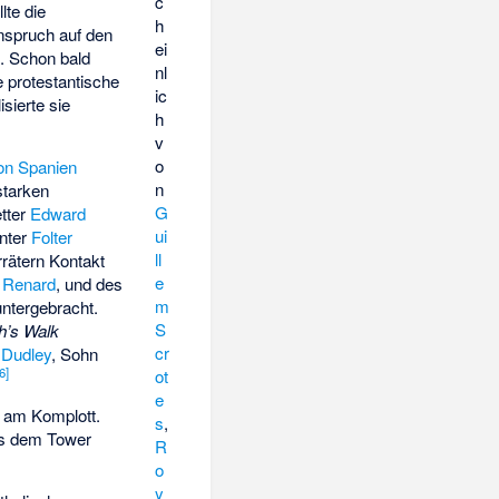
c
lte die
h
nspruch auf den
ei
. Schon bald
nl
 protestantische
ic
sierte sie
h
v
o
 von Spanien
n
starken
G
etter
Edward
ui
Unter
Folter
ll
rätern Kontakt
e
 Renard
, und des
m
untergebracht.
S
h’s Walk
cr
 Dudley
, Sohn
6
]
ot
e
s am Komplott.
s
,
aus dem Tower
R
o
y