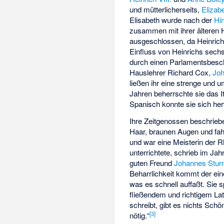
und mütterlicherseits,
Elizab
Elisabeth wurde nach der
Hi
zusammen mit ihrer älteren
ausgeschlossen, da Heinrich 
Einfluss von Heinrichs sechs
durch einen Parlamentsbeschl
Hauslehrer Richard Cox,
Jo
ließen ihr eine strenge und
Jahren beherrschte sie das I
Spanisch konnte sie sich he
Ihre Zeitgenossen beschriebe
Haar, braunen Augen und fahl
und war eine Meisterin der R
unterrichtete, schrieb im Jah
guten Freund
Johannes Stu
Beharrlichkeit kommt der ein
was es schnell auffaßt. Sie s
fließendem und richtigem Lat
schreibt, gibt es nichts Schön
[
3
]
nötig.“