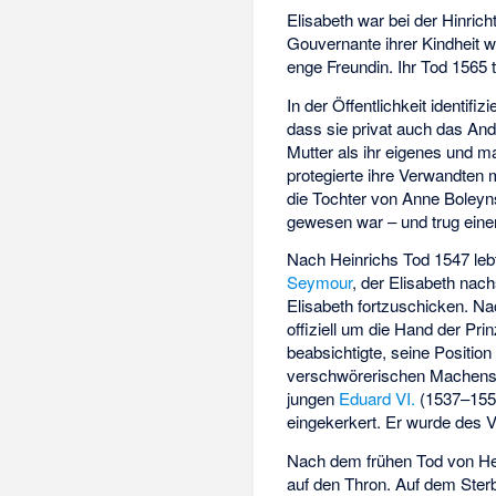
Elisabeth war bei der Hinrich
Gouvernante ihrer Kindheit 
enge Freundin. Ihr Tod 1565 t
In der Öffentlichkeit identifi
dass sie privat auch das An
Mutter als ihr eigenes und 
protegierte ihre Verwandten 
die Tochter von Anne Boley
gewesen war – und trug einen 
Nach Heinrichs Tod 1547 leb
Seymour
, der Elisabeth nachs
Elisabeth fortzuschicken. 
offiziell um die Hand der Pr
beabsichtigte, seine Positio
verschwörerischen Machensc
jungen
Eduard VI.
(1537–155
eingekerkert. Er wurde des V
Nach dem frühen Tod von Hei
auf den Thron. Auf dem Sterb