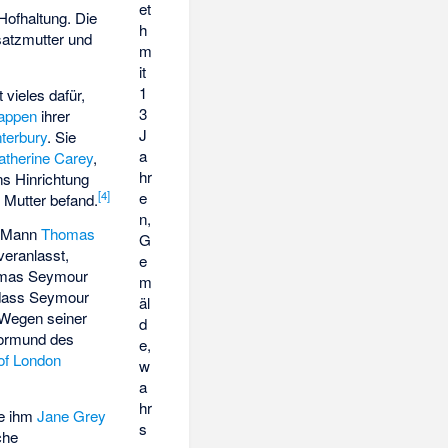
et
 Hofhaltung. Die
h
satzmutter und
m
it
1
 vieles dafür,
3
appen
ihrer
J
terbury
. Sie
a
atherine Carey
,
hr
ns Hinrichtung
[
4
]
e
r Mutter befand.
n,
en Mann
Thomas
G
 veranlasst,
e
homas Seymour
m
, dass Seymour
äl
. Wegen seiner
d
Vormund des
e,
of London
w
a
hr
te ihm
Jane Grey
s
che