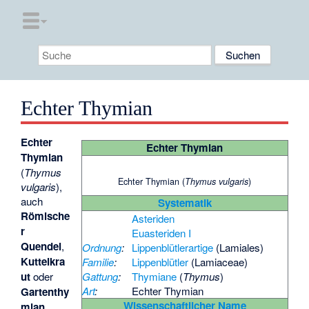
Echter Thymian
Echter
Echter Thymian
Thymian
(
Thymus
Echter Thymian (
)
Thymus vulgaris
vulgaris
),
auch
Systematik
Römische
Asteriden
r
Euasteriden I
Quendel
,
Ordnung
:
Lippenblütlerartige
(Lamiales)
Kuttelkra
Familie
:
Lippenblütler
(Lamiaceae)
Gattung
:
Thymiane
(
Thymus
)
ut
oder
Art
:
Echter Thymian
Gartenthy
Wissenschaftlicher Name
mian