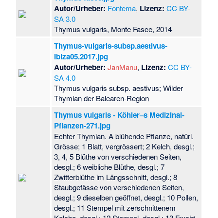
Autor/Urheber:
Fontema
,
Lizenz:
CC BY-
SA 3.0
Thymus vulgaris, Monte Fasce, 2014
Thymus-vulgaris-subsp.aestivus-
Ibiza05.2017.jpg
Autor/Urheber:
JanManu
,
Lizenz:
CC BY-
SA 4.0
Thymus vulgaris subsp. aestivus; Wilder
Thymian der Balearen-Region
Thymus vulgaris - Köhler–s Medizinal-
Pflanzen-271.jpg
Echter Thymian. A blühende Pflanze, natürl.
Grösse; 1 Blatt, vergrössert; 2 Kelch, desgl.;
3, 4, 5 Blüthe von verschiedenen Seiten,
desgl.; 6 weibliche Blüthe, desgl.; 7
Zwitterblüthe im Längsschnitt, desgl.; 8
Staubgefässe von verschiedenen Seiten,
desgl.; 9 dieselben geöffnet, desgl.; 10 Pollen,
desgl.; 11 Stempel mit zerschnittenem
Kelche, desgl.; 12 Stempel, desgl.; 13 Frucht,