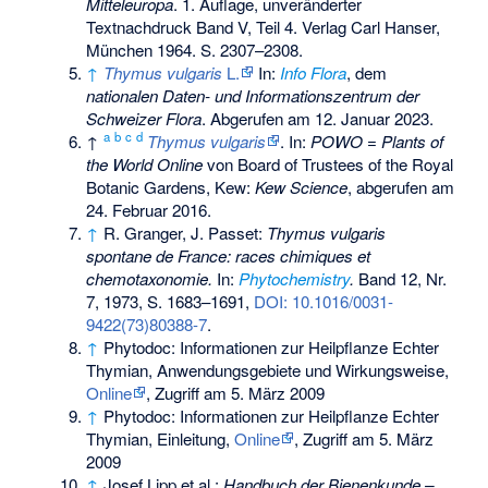
Mitteleuropa
. 1. Auflage, unveränderter
Textnachdruck Band V, Teil 4. Verlag Carl Hanser,
München 1964. S. 2307–2308.
↑
Thymus vulgaris
L.
In:
Info Flora
, dem
nationalen Daten- und Informationszentrum der
Schweizer Flora
. Abgerufen am 12. Januar 2023.
a
b
c
d
↑
Thymus vulgaris
. In:
POWO
=
Plants of
the World Online
von Board of Trustees of the Royal
Botanic Gardens, Kew:
Kew Science
, abgerufen am
24. Februar 2016.
↑
R. Granger, J. Passet:
Thymus vulgaris
spontane de France: races chimiques et
chemotaxonomie.
In:
Phytochemistry
.
Band 12, Nr.
7, 1973, S. 1683–1691,
DOI: 10.1016/0031-
9422(73)80388-7
.
↑
Phytodoc: Informationen zur Heilpflanze Echter
Thymian, Anwendungsgebiete und Wirkungsweise,
Online
, Zugriff am 5. März 2009
↑
Phytodoc: Informationen zur Heilpflanze Echter
Thymian, Einleitung,
Online
, Zugriff am 5. März
2009
↑
Josef Lipp et al.:
Handbuch der Bienenkunde –