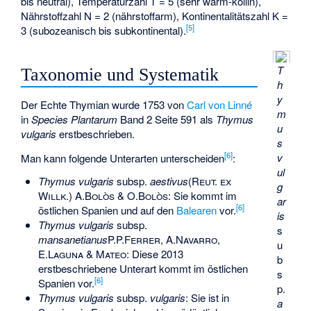
bis neutral), Temperaturzahl T = 5 (sehr warm-kollin),
Nährstoffzahl N = 2 (nährstoffarm), Kontinentalitätszahl K =
[
5
]
3 (subozeanisch bis subkontinental).
T
Taxonomie und Systematik
h
y
Der Echte Thymian wurde 1753 von
Carl von Linné
m
in
Species Plantarum
Band 2 Seite 591 als
Thymus
u
vulgaris
erstbeschrieben.
s
[
6
]
v
Man kann folgende Unterarten unterscheiden
:
ul
Thymus vulgaris
subsp.
aestivus
(Reut. ex
g
Willk.) A.Bolòs & O.Bolòs
: Sie kommt im
ar
[
6
]
östlichen Spanien und auf den
Balearen
vor.
is
Thymus vulgaris
subsp.
s
mansanetianus
P.P.Ferrer, A.Navarro,
u
E.Laguna & Mateo
: Diese 2013
b
erstbeschriebene Unterart kommt im östlichen
s
[
6
]
Spanien vor.
p.
Thymus vulgaris
subsp.
vulgaris
: Sie ist in
a