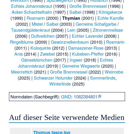
Echtes Johanniskraut
(1995) |
Große Brennnessel
(1996) |
Acker-Schachtelhalm
(1997) |
Salbei
(1998) |
Königskerze
(1999) |
Rosmarin
(2000) |
(2001) |
Echte Kamille
Thymian
(2002) |
Mistel
/
Salbei
(2003) |
Gemeine Schafgarbe
/
Tausendgüldenkraut
(2004) |
Lein
(2005) |
Zitronenmelisse
(2006) |
Duftveilchen
(2007) |
Echter Lavendel
(2008) |
Ringelblume
(2009) |
Gewürznelkenbaum
(2010) |
Rosmarin
(2011) |
Koloquinte
(2012) |
Damaszener-Rose
(2013) |
Anis
(2014) |
Zwiebel
(2015) |
Kubeben-Pfeffer
(2016) |
Gänseblümchen
(2017) |
Ingwer
(2018) |
Echtes
Johanniskraut
(2019) |
Gemeine Wegwarte
(2020) |
Meerrettich
(2021) |
Große Brennnessel
(2022) |
Weinrebe
(2023) |
Schwarzer Holunder
(2024) |
Sommerlinde
,
Winterlinde
(2025)
Normdaten (Sachbegriff):
GND
:
1082384801
Auf dieser Seite verwendete Medien
Thymus fasce.jpg