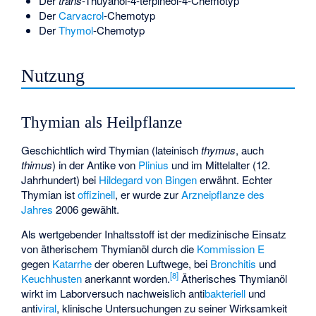
Der
trans
-Thuyanol-4-terpineol-4-Chemotyp
Der
Carvacrol
-Chemotyp
Der
Thymol
-Chemotyp
Nutzung
Thymian als Heilpflanze
Geschichtlich wird Thymian (lateinisch
thymus
, auch
thimus
) in der Antike von
Plinius
und im Mittelalter (12.
Jahrhundert) bei
Hildegard von Bingen
erwähnt. Echter
Thymian ist
offizinell
, er wurde zur
Arzneipflanze des
Jahres
2006 gewählt.
Als wertgebender Inhaltsstoff ist der medizinische Einsatz
von ätherischem Thymianöl durch die
Kommission E
gegen
Katarrhe
der oberen Luftwege, bei
Bronchitis
und
[
8
]
Keuchhusten
anerkannt worden.
Ätherisches Thymianöl
wirkt im Laborversuch nachweislich anti
bakteriell
und
anti
viral
, klinische Untersuchungen zu seiner Wirksamkeit