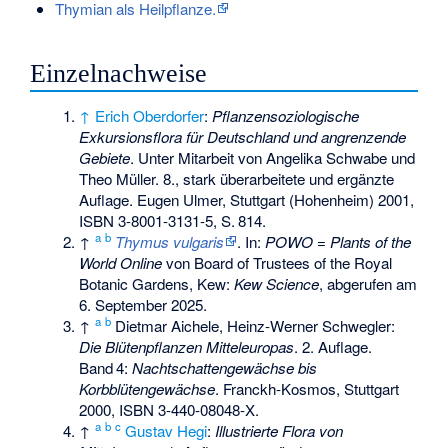
Thymian als Heilpflanze.
Einzelnachweise
↑
Erich Oberdorfer
:
Pflanzensoziologische
Exkursionsflora für Deutschland und angrenzende
Gebiete
. Unter Mitarbeit von Angelika Schwabe und
Theo Müller. 8., stark überarbeitete und ergänzte
Auflage. Eugen Ulmer, Stuttgart (Hohenheim) 2001,
ISBN 3-8001-3131-5
,
S.
814
.
a
b
↑
Thymus vulgaris
. In:
POWO
=
Plants of the
World Online
von Board of Trustees of the Royal
Botanic Gardens, Kew:
Kew Science
, abgerufen am
6. September 2025.
a
b
↑
Dietmar Aichele, Heinz-Werner Schwegler:
Die Blütenpflanzen Mitteleuropas
. 2. Auflage.
Band
4
:
Nachtschattengewächse bis
Korbblütengewächse
. Franckh-Kosmos, Stuttgart
2000,
ISBN 3-440-08048-X
.
a
b
c
↑
Gustav Hegi
:
Illustrierte Flora von