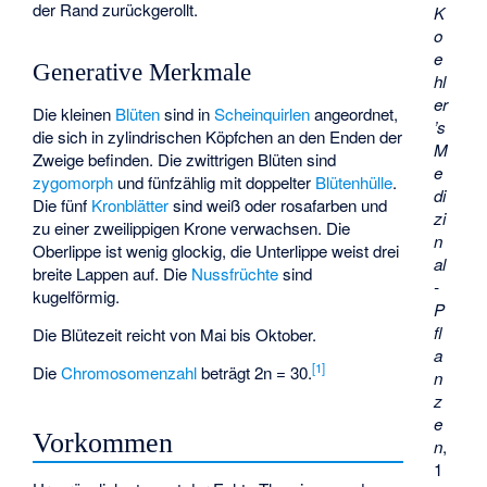
der Rand zurückgerollt.
K
o
e
Generative Merkmale
hl
er
Die kleinen
Blüten
sind in
Scheinquirlen
angeordnet,
’s
die sich in zylindrischen Köpfchen an den Enden der
M
Zweige befinden. Die zwittrigen Blüten sind
e
zygomorph
und fünfzählig mit doppelter
Blütenhülle
.
di
Die fünf
Kronblätter
sind weiß oder rosafarben und
zi
zu einer zweilippigen Krone verwachsen. Die
n
Oberlippe ist wenig glockig, die Unterlippe weist drei
al
breite Lappen auf. Die
Nussfrüchte
sind
-
kugelförmig.
P
fl
Die Blütezeit reicht von Mai bis Oktober.
a
[
1
]
Die
Chromosomenzahl
beträgt 2n = 30.
n
z
e
Vorkommen
n
,
1