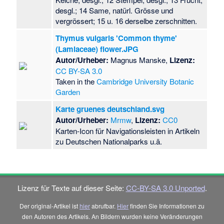
desgl.; 14 Same, natürl. Grösse und
vergrössert; 15 u. 16 derselbe zerschnitten.
Thymus vulgaris 'Common thyme'
(Lamiaceae) flower.JPG
Autor/Urheber:
Magnus Manske,
Lizenz:
CC BY-SA 3.0
Taken in the
Cambridge University Botanic
Garden
Karte gruenes deutschland.svg
Autor/Urheber:
Mrmw
,
Lizenz:
CC0
Karten-Icon für Navigationsleisten in Artikeln
zu Deutschen Nationalparks u.ä.
Lizenz für Texte auf dieser Seite:
CC-BY-SA 3.0 Unported
.
Der original-Artikel ist
hier
abrufbar.
Hier
finden Sie Informationen zu
den Autoren des Artikels. An Bildern wurden keine Veränderungen