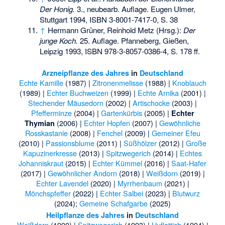
Der Honig.
3., neubearb. Auflage. Eugen Ulmer,
Stuttgart 1994,
ISBN 3-8001-7417-0
, S. 38
↑
Hermann Grüner, Reinhold Metz (Hrsg.):
Der
junge Koch.
25. Auflage. Pfanneberg, Gießen,
Leipzig 1993,
ISBN 978-3-8057-0386-4
, S. 178 ff.
Arzneipflanze des Jahres
in
Deutschland
Echte Kamille
(1987) |
Zitronenmelisse
(1988) |
Knoblauch
(1989) |
Echter Buchweizen
(1999) |
Echte Arnika
(2001) |
Stechender Mäusedorn
(2002) |
Artischocke
(2003) |
Pfefferminze
(2004) |
Gartenkürbis
(2005) |
Echter
(2006) |
Echter Hopfen
(2007) |
Gewöhnliche
Thymian
Rosskastanie
(2008) |
Fenchel
(2009) |
Gemeiner Efeu
(2010) |
Passionsblume
(2011) |
Süßhölzer
(2012) |
Große
Kapuzinerkresse
(2013) |
Spitzwegerich
(2014) |
Echtes
Johanniskraut
(2015) |
Echter Kümmel
(2016) |
Saat-Hafer
(2017) |
Gewöhnlicher Andorn
(2018) |
Weißdorn
(2019) |
Echter Lavendel
(2020) |
Myrrhenbaum
(2021) |
Mönchspfeffer
(2022) |
Echter Salbei
(2023) |
Blutwurz
(2024);
Gemeine Schafgarbe
(2025)
Heilpflanze des Jahres
in
Deutschland
Weißdorn
(1990) |
Spitzwegerich
(1993) |
Huflattich
(1994) |