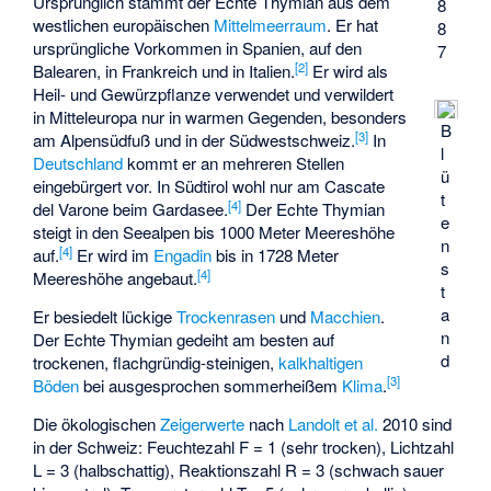
Ursprünglich stammt der Echte Thymian aus dem
8
westlichen europäischen
Mittelmeerraum
. Er hat
8
ursprüngliche Vorkommen in Spanien, auf den
7
[
2
]
Balearen, in Frankreich und in Italien.
Er wird als
Heil- und Gewürzpflanze verwendet und verwildert
in Mitteleuropa nur in warmen Gegenden, besonders
B
[
3
]
am Alpensüdfuß und in der Südwestschweiz.
In
l
Deutschland
kommt er an mehreren Stellen
ü
eingebürgert vor. In Südtirol wohl nur am
Cascate
t
[
4
]
del Varone
beim Gardasee.
Der Echte Thymian
e
steigt in den Seealpen bis 1000 Meter Meereshöhe
n
[
4
]
auf.
Er wird im
Engadin
bis in 1728 Meter
s
[
4
]
Meereshöhe angebaut.
t
a
Er besiedelt lückige
Trockenrasen
und
Macchien
.
n
Der Echte Thymian gedeiht am besten auf
d
trockenen, flachgründig-steinigen,
kalkhaltigen
[
3
]
Böden
bei ausgesprochen sommerheißem
Klima
.
Die ökologischen
Zeigerwerte
nach
Landolt
et al.
2010 sind
in der Schweiz: Feuchtezahl F = 1 (sehr trocken), Lichtzahl
L = 3 (halbschattig), Reaktionszahl R = 3 (schwach sauer