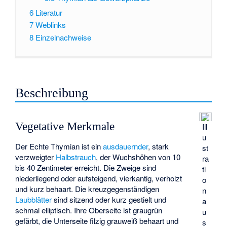
6
Literatur
7
Weblinks
8
Einzelnachweise
Beschreibung
Vegetative Merkmale
Ill
u
Der Echte Thymian ist ein
ausdauernder
, stark
st
verzweigter
Halbstrauch
, der Wuchshöhen von 10
ra
bis 40 Zentimeter erreicht. Die Zweige sind
ti
niederliegend oder aufsteigend, vierkantig, verholzt
o
und kurz behaart. Die
kreuzgegenständigen
n
Laubblätter
sind sitzend oder kurz gestielt und
a
schmal elliptisch. Ihre Oberseite ist graugrün
u
gefärbt, die Unterseite filzig grauweiß behaart und
s