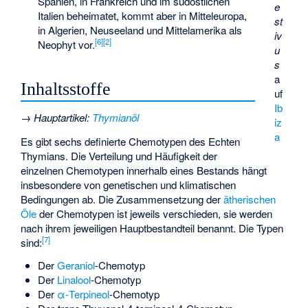
Spanien, in Frankreich und im südöstlichen
e
Italien beheimatet, kommt aber in Mitteleuropa,
st
in Algerien, Neuseeland und Mittelamerika als
iv
[
6
]
[
2
]
Neophyt vor.
u
s
a
Inhaltsstoffe
uf
Ib
→
Hauptartikel
:
Thymianöl
iz
a
Es gibt sechs definierte
Chemotypen
des Echten
Thymians. Die Verteilung und Häufigkeit der
einzelnen Chemotypen innerhalb eines Bestands hängt
insbesondere von genetischen und klimatischen
Bedingungen ab. Die Zusammensetzung der
ätherischen
Öle
der Chemotypen ist jeweils verschieden, sie werden
nach ihrem jeweiligen Hauptbestandteil benannt. Die Typen
[
7
]
sind:
Der
Geraniol
-Chemotyp
Der
Linalool
-Chemotyp
Der
α-Terpineol
-Chemotyp