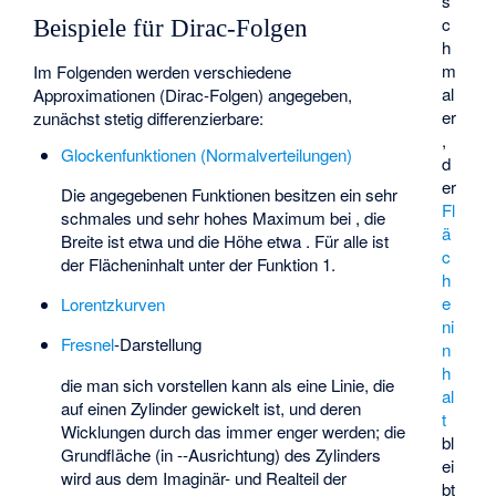
s
c
Beispiele für Dirac-Folgen
h
m
Im Folgenden werden verschiedene
al
Approximationen (Dirac-Folgen)
angegeben,
er
zunächst stetig differenzierbare:
,
Glockenfunktionen (Normalverteilungen)
d
er
Die angegebenen Funktionen besitzen ein sehr
Fl
schmales und sehr hohes Maximum bei
, die
ä
Breite ist etwa
und die Höhe etwa
. Für alle
ist
c
der Flächeninhalt unter der Funktion 1.
h
e
Lorentzkurven
ni
Fresnel
-Darstellung
n
h
die man sich vorstellen kann als eine Linie, die
al
auf einen Zylinder gewickelt ist, und deren
t
Wicklungen durch das
immer enger werden; die
bl
Grundfläche (in
-
-Ausrichtung) des Zylinders
ei
wird aus dem Imaginär- und Realteil der
bt