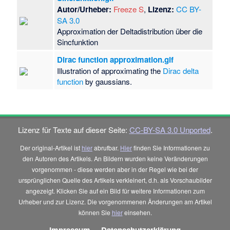
Autor/Urheber:
Freeze S
,
Lizenz:
CC BY-
SA 3.0
Approximation der Deltadistribution über die
Sincfunktion
Dirac function approximation.gif
Illustration of approximating the
Dirac delta
function
by gaussians.
Lizenz für Texte auf dieser Seite:
CC-BY-SA 3.0 Unported
.
Der original-Artikel ist
hier
abrufbar.
Hier
finden Sie Informationen zu
den Autoren des Artikels. An Bildern wurden keine Veränderungen
vorgenommen - diese werden aber in der Regel wie bei der
ursprünglichen Quelle des Artikels verkleinert, d.h. als Vorschaubilder
angezeigt. Klicken Sie auf ein Bild für weitere Informationen zum
Urheber und zur Lizenz. Die vorgenommenen Änderungen am Artikel
können Sie
hier
einsehen.