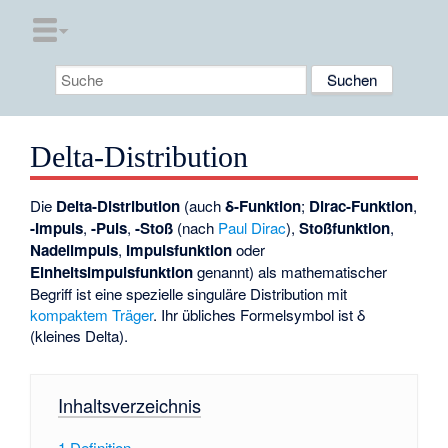
Delta-Distribution
Die
Delta-Distribution
(auch
δ-Funktion
;
Dirac-Funktion
,
-Impuls
,
-Puls
,
-Stoß
(nach
Paul Dirac
),
Stoßfunktion
,
Nadelimpuls
,
Impulsfunktion
oder
Einheitsimpulsfunktion
genannt) als mathematischer
Begriff ist eine spezielle
singuläre Distribution
mit
kompaktem
Träger
. Ihr übliches Formelsymbol ist δ
(kleines Delta).
Inhaltsverzeichnis
1
Definition