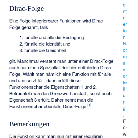
e
Dirac-Folge
nt
ri
Eine Folge
integrierbarer Funktionen
wird Dirac-
er
Folge genannt, falls
te
n
für alle
und alle
die Bedingung
N
für alle
die Identität
und
or
für alle
die Gleichheit
m
gilt. Manchmal versteht man unter einer Dirac-Folge
al
auch nur einen Spezialfall der hier definierten Dirac-
v
Folge. Wählt man nämlich eine Funktion
mit
für alle
er
und
und setzt
für
, dann erfüllt diese
te
Funktionenschar
die Eigenschaften 1 und 2.
il
Betrachtet man den Grenzwert
anstatt
, so ist auch
u
Eigenschaft 3 erfüllt. Daher nennt man die
n
[
1
]
Funktionenschar
ebenfalls Dirac-Folge.
g
.
F
Bemerkungen
ür
w
Die Funktion
kann man nun mit einer
regulären