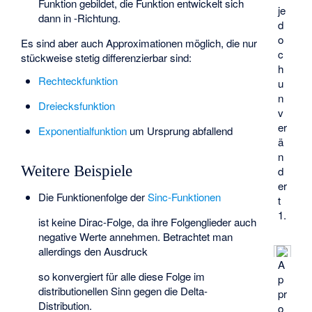
Funktion gebildet, die Funktion entwickelt sich
je
dann in
-Richtung.
d
o
Es sind aber auch Approximationen möglich, die nur
c
stückweise stetig differenzierbar sind:
h
Rechteckfunktion
u
n
Dreiecksfunktion
v
er
Exponentialfunktion
um Ursprung abfallend
ä
n
Weitere Beispiele
d
er
Die Funktionenfolge der
Sinc-Funktionen
t
1.
ist keine Dirac-Folge, da ihre Folgenglieder auch
negative Werte annehmen. Betrachtet man
allerdings den Ausdruck
A
so konvergiert für alle
diese Folge im
p
distributionellen Sinn gegen die Delta-
pr
Distribution.
o