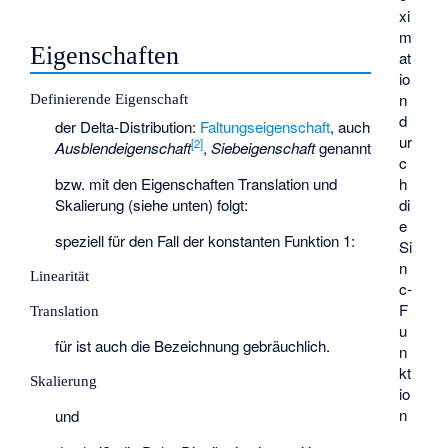
xi
m
Eigenschaften
at
io
n
Definierende Eigenschaft
d
der Delta-Distribution:
Faltungseigenschaft
, auch
ur
[
2
]
Ausblendeigenschaft
,
Siebeigenschaft
genannt
c
bzw. mit den Eigenschaften Translation und
h
Skalierung (siehe unten) folgt:
di
e
speziell für den Fall der konstanten Funktion 1:
Si
n
Linearität
c-
F
Translation
u
für
ist auch die Bezeichnung
gebräuchlich.
n
kt
Skalierung
io
n
und