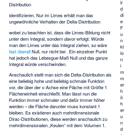
ir
Distribution
d
di
identifizieren. Nur im Limes
erhält man das
e
ungewöhnliche Verhalten der Delta-Distribution
F
wobei zu beachten ist, dass die Limes-Bildung nicht
u
unter
dem Integral, sondern
davor
erfolgt. Würde
n
man den Limes unter das Integral ziehen, so wäre
kt
fast überall
Null, nur nicht bei
. Ein einzelner Punkt
io
hat jedoch das Lebesgue-Maß Null und das ganze
n
Integral würde verschwinden.
i
m
Anschaulich stellt man sich die Delta-Distribution als
m
eine beliebig hohe und beliebig schmale Funktion
er
vor, die über der x-Achse eine Fläche mit Größe 1
h
Flächeneinheit einschließt. Man lässt nun die
ö
Funktion immer schmaler und dafür immer höher
h
werden – die Fläche darunter muss konstant 1
er
bleiben. Es existieren auch mehrdimensionale
u
Dirac-Distributionen, diese werden anschaulich zu
n
mehrdimensionalen „Keulen“ mit dem Volumen 1.
d