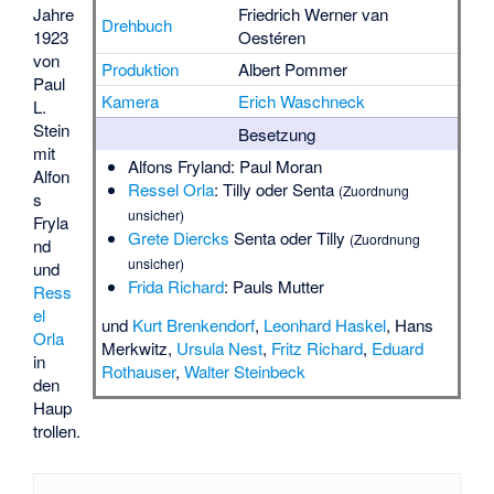
Friedrich Werner van
Jahre
Drehbuch
Oestéren
1923
von
Produktion
Albert Pommer
Paul
Kamera
Erich Waschneck
L.
Stein
Besetzung
mit
Alfons Fryland
: Paul Moran
Alfon
Ressel Orla
: Tilly oder Senta
(Zuordnung
s
unsicher)
Fryla
Grete Diercks
Senta oder Tilly
(Zuordnung
nd
unsicher)
und
Frida Richard
: Pauls Mutter
Ress
el
und
Kurt Brenkendorf
,
Leonhard Haskel
,
Hans
Orla
Merkwitz
,
Ursula Nest
,
Fritz Richard
,
Eduard
in
Rothauser
,
Walter Steinbeck
den
Haup
trollen.