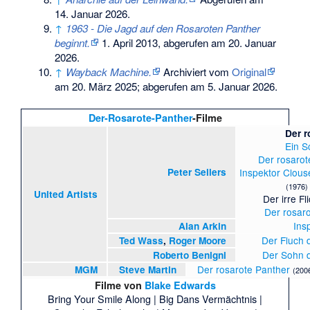
14. Januar 2026
.
↑
1963 - Die Jagd auf den Rosaroten Panther
beginnt.
1. April 2013,
abgerufen am 20. Januar
2026
.
↑
Wayback Machine.
Archiviert vom
Original
am
20. März 2025
;
abgerufen am 5. Januar 2026
.
Der-Rosarote-Panther
-Filme
Der r
Ein S
Der rosarot
Peter Sellers
Inspektor Clous
(1976)
United Artists
Der irre Fl
Der rosaro
Ins
Alan Arkin
Der Fluch 
Ted Wass
,
Roger Moore
Der Sohn d
Roberto Benigni
Der rosarote Panther
MGM
Steve Martin
(200
Filme von
Blake Edwards
Bring Your Smile Along
|
Big Dans Vermächtnis
|