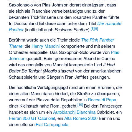
Saxofonsolo von Plas Johnson derart einprägsam, dass
sie sich als Franchise verselbständigte und zu der
bekannten Trickfilmserie um den rosaroten Panther führte.
In Deutschland lief diese dann unter dem Titel
Der rosarote
[
8
]
[
9
]
Panther
(inoffiziell auch
Paulchen Panther
).
Berühmt wurde auch die Titelmelodie
The Pink Panther
Theme
, die
Henry Mancini
komponierte und mit seinem
Orchester einspielte. Das Saxophon-Solo wurde von
Plas
Johnson
gespielt. Beim gemeinsamen Abend in Cortina
wird das ebenfalls von Mancini komponierte Lied
It Had
Better Be Tonight (Meglio stasera)
von der amerikanischen
Schauspielerin und Sängerin Fran Jeffries gesungen.
Die nächtliche Verfolgungsjagd rund um einen Brunnen, die
einen alten Mann daran hindert, die Straße zu überqueren,
wurde auf der Piazza della Repubblica in
Rocca di Papa
,
[
10
]
einer Kleinstadt nahe Rom, gedreht.
Bei den Fahrzeugen
handelt es sich um ein
Autobianchi Bianchina
Cabriolet, ein
Ferrari 250 GT Cabriolet
, ein
Alfa Romeo 2000
Berlina und
einen offenen
Fiat Campagnola
.