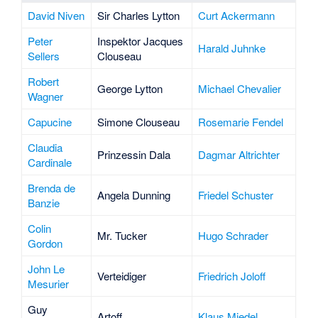
David Niven
Sir Charles Lytton
Curt Ackermann
Peter
Inspektor Jacques
Harald Juhnke
Sellers
Clouseau
Robert
George Lytton
Michael Chevalier
Wagner
Capucine
Simone Clouseau
Rosemarie Fendel
Claudia
Prinzessin Dala
Dagmar Altrichter
Cardinale
Brenda de
Angela Dunning
Friedel Schuster
Banzie
Colin
Mr. Tucker
Hugo Schrader
Gordon
John Le
Verteidiger
Friedrich Joloff
Mesurier
Guy
Artoff
Klaus Miedel