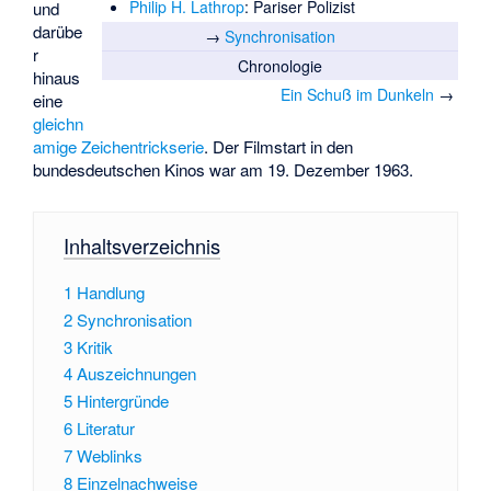
Philip H. Lathrop
: Pariser Polizist
und
darübe
→
Synchronisation
r
Chronologie
hinaus
Ein Schuß im Dunkeln
→
eine
gleichn
amige Zeichentrickserie
. Der Filmstart in den
bundesdeutschen Kinos war am 19. Dezember 1963.
Inhaltsverzeichnis
1
Handlung
2
Synchronisation
3
Kritik
4
Auszeichnungen
5
Hintergründe
6
Literatur
7
Weblinks
8
Einzelnachweise