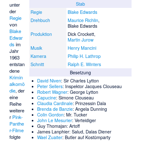
Stab
unter
der
Regie
Blake Edwards
Regie
Drehbuch
Maurice Richlin
,
von
Blake Edwards
Blake
Produktion
Dick Crockett
,
Edwar
Martin Jurow
ds
im
Musik
Henry Mancini
Jahr
Kamera
Philip H. Lathrop
1963
entstan
Schnitt
Ralph E. Winters
dene
Besetzung
Krimin
David Niven
: Sir Charles Lytton
alkomö
Peter Sellers
: Inspektor Jacques Clouseau
die
, der
Robert Wagner
: George Lytton
eine
Capucine
: Simone Clouseau
Claudia Cardinale
: Prinzessin Dala
Reihe
Brenda de Banzie
: Angela Dunning
weitere
Colin Gordon
: Mr. Tucker
r
Pink-
John Le Mesurier
: Verteidiger
Panthe
Guy Thomajan
: Artoff
r-Filme
James Lanphier
: Salud, Dalas Diener
folgte
Wael Zuaiter
: Butler auf Kostümparty