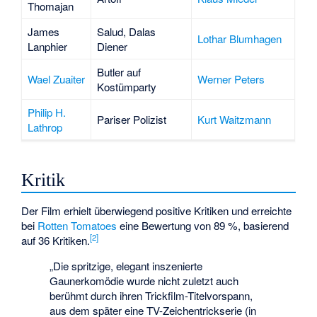
Thomajan
James
Salud, Dalas
Lothar Blumhagen
Lanphier
Diener
Butler auf
Wael Zuaiter
Werner Peters
Kostümparty
Philip H.
Pariser Polizist
Kurt Waitzmann
Lathrop
Kritik
Der Film erhielt überwiegend positive Kritiken und erreichte
bei
Rotten Tomatoes
eine Bewertung von 89 %, basierend
[
2
]
auf 36 Kritiken.
„Die spritzige, elegant inszenierte
Gaunerkomödie wurde nicht zuletzt auch
berühmt durch ihren Trickfilm-Titelvorspann,
aus dem später eine TV-Zeichentrickserie (in