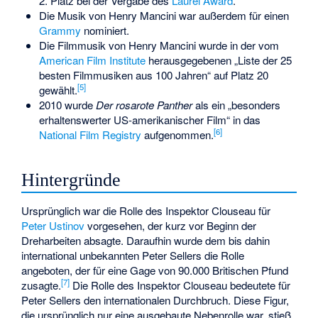
2. Platz bei der Vergabe des
Laurel Award
.
Die Musik von Henry Mancini war außerdem für einen
Grammy
nominiert.
Die Filmmusik von Henry Mancini wurde in der vom
American Film Institute
herausgegebenen „Liste der 25
besten Filmmusiken aus 100 Jahren“ auf Platz 20
[
5
]
gewählt.
2010 wurde
Der rosarote Panther
als ein „besonders
erhaltenswerter US-amerikanischer Film“ in das
[
6
]
National Film Registry
aufgenommen.
Hintergründe
Ursprünglich war die Rolle des Inspektor Clouseau für
Peter Ustinov
vorgesehen, der kurz vor Beginn der
Dreharbeiten absagte. Daraufhin wurde dem bis dahin
international unbekannten Peter Sellers die Rolle
angeboten, der für eine Gage von 90.000 Britischen Pfund
[
7
]
zusagte.
Die Rolle des Inspektor Clouseau bedeutete für
Peter Sellers den internationalen Durchbruch. Diese Figur,
die ursprünglich nur eine ausgebaute Nebenrolle war, stieß