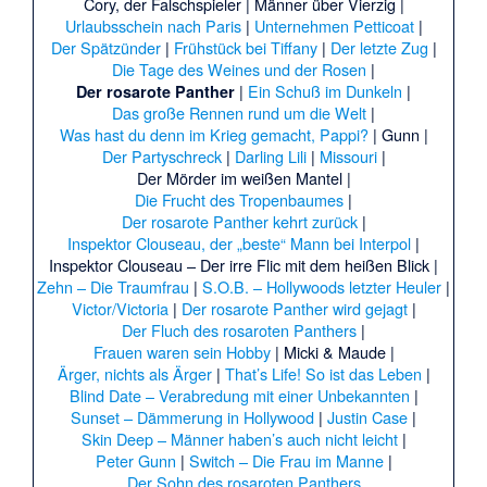
Cory, der Falschspieler
|
Männer über Vierzig
|
Urlaubsschein nach Paris
|
Unternehmen Petticoat
|
Der Spätzünder
|
Frühstück bei Tiffany
|
Der letzte Zug
|
Die Tage des Weines und der Rosen
|
|
Ein Schuß im Dunkeln
|
Der rosarote Panther
Das große Rennen rund um die Welt
|
Was hast du denn im Krieg gemacht, Pappi?
|
Gunn
|
Der Partyschreck
|
Darling Lili
|
Missouri
|
Der Mörder im weißen Mantel
|
Die Frucht des Tropenbaumes
|
Der rosarote Panther kehrt zurück
|
Inspektor Clouseau, der „beste“ Mann bei Interpol
|
Inspektor Clouseau – Der irre Flic mit dem heißen Blick
|
Zehn – Die Traumfrau
|
S.O.B. – Hollywoods letzter Heuler
|
Victor/Victoria
|
Der rosarote Panther wird gejagt
|
Der Fluch des rosaroten Panthers
|
Frauen waren sein Hobby
|
Micki & Maude
|
Ärger, nichts als Ärger
|
That’s Life! So ist das Leben
|
Blind Date – Verabredung mit einer Unbekannten
|
Sunset – Dämmerung in Hollywood
|
Justin Case
|
Skin Deep – Männer haben’s auch nicht leicht
|
Peter Gunn
|
Switch – Die Frau im Manne
|
Der Sohn des rosaroten Panthers