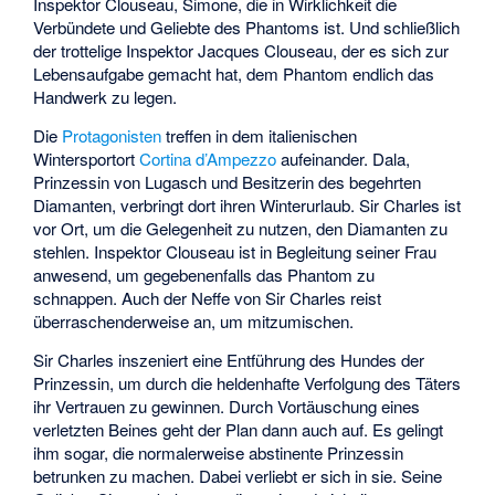
Inspektor Clouseau, Simone, die in Wirklichkeit die
Verbündete und Geliebte des Phantoms ist. Und schließlich
der trottelige Inspektor Jacques Clouseau, der es sich zur
Lebensaufgabe gemacht hat, dem Phantom endlich das
Handwerk zu legen.
Die
Protagonisten
treffen in dem italienischen
Wintersportort
Cortina d’Ampezzo
aufeinander. Dala,
Prinzessin von Lugasch und Besitzerin des begehrten
Diamanten, verbringt dort ihren Winterurlaub. Sir Charles ist
vor Ort, um die Gelegenheit zu nutzen, den Diamanten zu
stehlen. Inspektor Clouseau ist in Begleitung seiner Frau
anwesend, um gegebenenfalls das Phantom zu
schnappen. Auch der Neffe von Sir Charles reist
überraschenderweise an, um mitzumischen.
Sir Charles inszeniert eine Entführung des Hundes der
Prinzessin, um durch die heldenhafte Verfolgung des Täters
ihr Vertrauen zu gewinnen. Durch Vortäuschung eines
verletzten Beines geht der Plan dann auch auf. Es gelingt
ihm sogar, die normalerweise abstinente Prinzessin
betrunken zu machen. Dabei verliebt er sich in sie. Seine