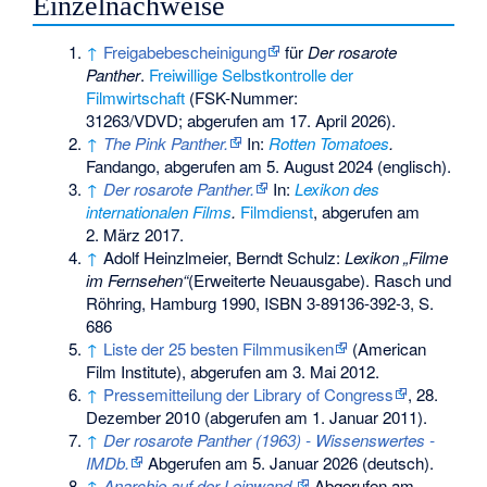
Einzelnachweise
↑
Freigabebescheinigung
für
Der rosarote
Panther
.
Freiwillige Selbstkontrolle der
Filmwirtschaft
(FSK-Nummer:
31263/VDVD; abgerufen am 17. April 2026).
↑
The Pink Panther.
In:
Rotten Tomatoes
.
Fandango,
abgerufen am 5. August 2024
(englisch).
↑
Der rosarote Panther.
In:
Lexikon des
internationalen Films
.
Filmdienst
,
abgerufen am
2. März 2017
.
↑
Adolf Heinzlmeier, Berndt Schulz:
Lexikon „Filme
im Fernsehen“
(Erweiterte Neuausgabe). Rasch und
Röhring, Hamburg 1990,
ISBN 3-89136-392-3
, S.
686
↑
Liste der 25 besten Filmmusiken
(American
Film Institute), abgerufen am 3. Mai 2012.
↑
Pressemitteilung der Library of Congress
, 28.
Dezember 2010 (abgerufen am 1. Januar 2011).
↑
Der rosarote Panther (1963) - Wissenswertes -
IMDb.
Abgerufen am 5. Januar 2026
(deutsch).
↑
Anarchie auf der Leinwand.
Abgerufen am