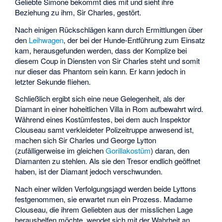
Geliebte Simone bekommt dies mit und sieht ihre
Beziehung zu ihm, Sir Charles, gestört.
Nach einigen Rückschlägen kann durch Ermittlungen über
den
Leihwagen
, der bei der Hunde-Entführung zum Einsatz
kam, herausgefunden werden, dass der Komplize bei
diesem Coup in Diensten von Sir Charles steht und somit
nur dieser das Phantom sein kann. Er kann jedoch in
letzter Sekunde fliehen.
Schließlich ergibt sich eine neue Gelegenheit, als der
Diamant in einer hoheitlichen Villa in Rom aufbewahrt wird.
Während eines Kostümfestes, bei dem auch Inspektor
Clouseau samt verkleideter Polizeitruppe anwesend ist,
machen sich Sir Charles und George Lytton
(zufälligerweise im gleichen
Gorillakostüm
) daran, den
Diamanten zu stehlen. Als sie den Tresor endlich geöffnet
haben, ist der Diamant jedoch verschwunden.
Nach einer wilden Verfolgungsjagd werden beide Lyttons
festgenommen, sie erwartet nun ein Prozess. Madame
Clouseau, die ihrem Geliebten aus der misslichen Lage
heraushelfen möchte, wendet sich mit der Wahrheit an