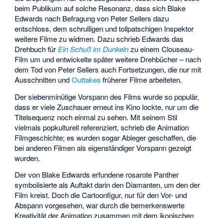
beim Publikum auf solche Resonanz, dass sich Blake
Edwards nach Befragung von Peter Sellers dazu
entschloss, dem schrulligen und tollpatschigen Inspektor
weitere Filme zu widmen. Dazu schrieb Edwards das
Drehbuch für
Ein Schuß im Dunkeln
zu einem Clouseau-
Film um und entwickelte später weitere Drehbücher – nach
dem Tod von Peter Sellers auch Fortsetzungen, die nur mit
Ausschnitten und
Outtakes
früherer Filme arbeiteten.
Der siebenminütige Vorspann des Films wurde so populär,
dass er viele Zuschauer erneut ins Kino lockte, nur um die
Titelsequenz noch einmal zu sehen. Mit seinem Stil
vielmals popkulturell referenziert, schrieb die Animation
Filmgeschichte; es wurden sogar Ableger geschaffen, die
bei anderen Filmen als eigenständiger Vorspann gezeigt
wurden.
Der von Blake Edwards erfundene rosarote Panther
symbolisierte als Auftakt darin den Diamanten, um den der
Film kreist. Doch die Cartoonfigur, nur für den Vor- und
Abspann vorgesehen, war durch die bemerkenswerte
Kreativität der Animation zusammen mit dem ikonischen