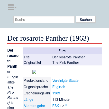
Der rosarote Panther (1963)
Der
Film
rosaro
Titel
Der rosarote Panther
te
Originaltitel
The Pink Panther
Panth
er
(Origin
Produktionsland
Vereinigte Staaten
altitel
Originalsprache
Englisch
The
Pink
Erscheinungsjahr
1963
Panthe
Länge
113 Minuten
r)
ist
[
1
]
Altersfreigabe
FSK
12
eine