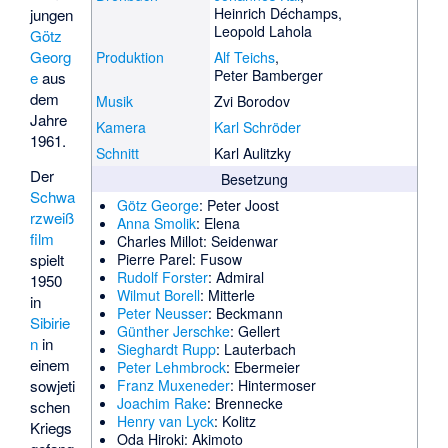
Heinrich Déchamps
,
jungen
Leopold Lahola
Götz
Georg
Produktion
Alf Teichs
,
Peter Bamberger
e
aus
dem
Musik
Zvi Borodov
Jahre
Kamera
Karl Schröder
1961.
Schnitt
Karl Aulitzky
Der
Besetzung
Schwa
Götz George
: Peter Joost
rzweiß
Anna Smolik
: Elena
film
Charles Millot
: Seidenwar
spielt
Pierre Parel
: Fusow
Rudolf Forster
: Admiral
1950
Wilmut Borell
: Mitterle
in
Peter Neusser
: Beckmann
Sibirie
Günther Jerschke
: Gellert
n
in
Sieghardt Rupp
: Lauterbach
einem
Peter Lehmbrock
: Ebermeier
sowjeti
Franz Muxeneder
: Hintermoser
Joachim Rake
: Brennecke
schen
Henry van Lyck
: Kolitz
Kriegs
Oda Hiroki
: Akimoto