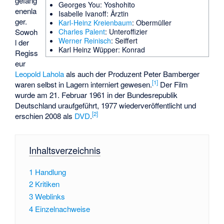
gefang
Georges You
: Yoshohito
enenla
Isabelle Ivanoff
: Ärztin
ger.
Karl-Heinz Kreienbaum
: Obermüller
Sowoh
Charles Palent
: Unteroffizier
Werner Reinisch
: Seiffert
l der
Karl Heinz Wüpper
: Konrad
Regiss
eur
Leopold Lahola
als auch der Produzent
Peter Bamberger
[
1
]
waren selbst in Lagern interniert gewesen.
Der Film
wurde am 21. Februar 1961 in der Bundesrepublik
Deutschland uraufgeführt, 1977 wiederveröffentlicht und
[
2
]
erschien 2008 als
DVD
.
Inhaltsverzeichnis
1
Handlung
2
Kritiken
3
Weblinks
4
Einzelnachweise