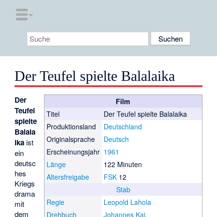
Der Teufel spielte Balalaika
Der
Film
Teufel
Titel
Der Teufel spielte Balalaika
spielte
Produktionsland
Deutschland
Balala
Originalsprache
Deutsch
ika
ist
Erscheinungsjahr
1961
ein
deutsc
Länge
122 Minuten
hes
Altersfreigabe
FSK
12
Kriegs
Stab
drama
Regie
Leopold Lahola
mit
dem
Drehbuch
Johannes Kai
,