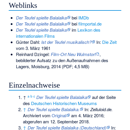
Weblinks
Der Teufel spielte Balalaika
bei
IMDb
Der Teufel spielte Balalaika
bei
filmportal.de
Der Teufel spielte Balalaika
im
Lexikon des
internationalen Films
Günter Dahl:
Ist der Teufel musikalisch?
In:
Die Zeit
vom 3. März 1961
Reinhard Dzingel:
Film-Ort Neu Wulmstorf
,
bebilderter Aufsatz zu den Außenaufnahmen des
Lagers, Moisburg, 2014 (PDF; 4,5 MB)
Einzelnachweise
a
b
c
↑
Der Teufel spielte Balalaika
auf der Seite
des
Deutschen Historischen Museums
↑
Der Teufel spielte Balalaika.
In:
Zelluloid.de.
Archiviert vom
Original
am
4. März 2016
;
abgerufen am 12. September 2018
.
↑
Der Teufel spielte Balalaika (Deutschland)
In: