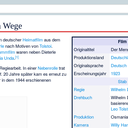
m Wege
in deutscher
Heimatfilm
aus dem
Film
rle
nach Motiven von
Tolstoi
.
Originaltitel
Der Men
ummfilm
waren neben Dieterle
Produktionsland
Deutschl
[1]
ia Unda
.
Originalsprache
Deutsch
Regiearbeit. In einer
Nebenrolle
trat
Erscheinungsjahr
1923
f. 20 Jahre später kam es erneut zu
r in dem 1944 erschienenen
Stab
Regie
Wilhelm D
Drehbuch
Wilhelm D
basierend
Leo Tolst
Produktion
Osmania-
Kamera
Willy Ha