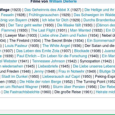
Filme von
William Dieterle
(1923) |
Das Geheimnis des Abbé X
(1927) |
Die Heilige und ihr
 Wege
n Fesseln
(1928) |
Frühlingsrauschen
(1929) |
Das Schweigen im Wald
König von Bayern
(1929) |
Ich lebe für Dich
(1929) |
Durchs Brandenbur
30) |
Der Tanz geht weiter
(1930) |
Die Maske fällt
(1930) |
(
Dämon de
ge Flamme
) (1930) |
The Last Flight
(1931) |
Man Wanted
(1932) |
Ein D
) |
Lawyer Man
(1933) |
Liebe ohne Zwirn und Faden
(1934) |
Nebel ü
34) |
The Firebird
(1934) |
The Secret Bride
(1934) |
Ein Sommernach
) |
Louis Pasteur
(1935) |
The White Angel
(1936) |
Der Satan und die
n
(1937) |
Das Leben des Emile Zola
(1937) |
Blockade
(1938) |
Juare
e
(1939) |
Paul Ehrlich – Ein Leben für die Forschung
(1940) |
Ein Man
el Webster
(1941) |
Tennessee Johnson
(1942) |
Syncopation
(1942) |
ch wiedersehen
(1945) |
Liebesbriefe
(1945) |
Die Liebe unseres Leben
 und Frieden
(1946) |
Jenny
(1948) |
Frau in Notwehr
(1949) |
Blutige 
|
Stadt im Dunkel
(1950) |
Liebesrausch auf Capri
(1950) |
Peking-Exp
nen
(1952) |
Die Hölle der roten Berge
(1952) |
The Turning Point
(1952
uen um Richard Wagner
(1955) |
Sturm über Persien
(1956) |
Der Rebe
 |
Die Fastnachtsbeichte
(1960) |
Die große Reise
(1961) |
Heirate mic