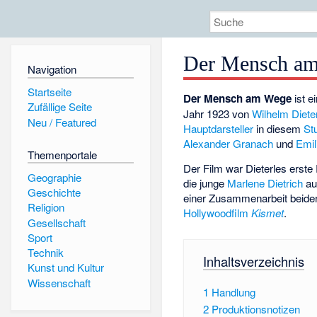
Der Mensch a
Navigation
Startseite
Der Mensch am Wege
ist e
Zufällige Seite
Jahr 1923 von
Wilhelm Diete
Neu / Featured
Hauptdarsteller
in diesem
St
Alexander Granach
und
Emil
Themenportale
Der Film war Dieterles erste 
Geographie
die junge
Marlene Dietrich
au
Geschichte
einer Zusammenarbeit beide
Religion
Hollywoodfilm
Kismet
.
Gesellschaft
Sport
Technik
Inhaltsverzeichnis
Kunst und Kultur
Wissenschaft
1
Handlung
2
Produktionsnotizen