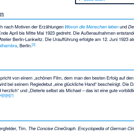
en
ch nach Motiven der Erzählungen
Wovon die Menschen leben
und
De
 Ende April bis Mitte Mai 1923 gedreht. Die Außenaufnahmen entstand
telier Berlin-Lankwitz. Die Uraufführung erfolgte am 12. Juni 1923 al
[3]
Alhambra
, Berlin.
pricht von einem „schönen Film, dem man den besten Erfolg auf d
ird bei seinem Regiedebut „eine glückliche Hand“ bescheinigt. Die D
 herzlich“ und „Dieterle selbst als Michael – das ist eine gute vorbild
[4]
[5]
[6]
[7]
rgfelder, Tim.
The Concise CineGraph. Encyclopedia of German Ci