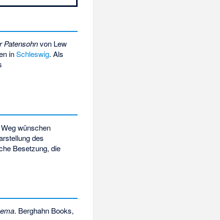
r Patensohn
von Lew
en in
Schleswig
. Als
s
en Weg wünschen
arstellung des
liche Besetzung, die
nema
. Berghahn Books,