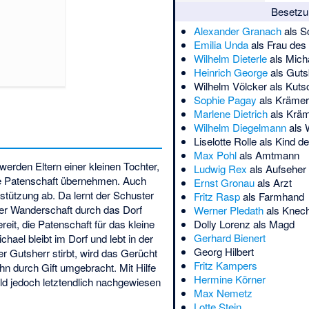
Besetzu
Alexander Granach
als S
Emilia Unda
als Frau des
Wilhelm Dieterle
als Mich
Heinrich George
als Guts
Wilhelm Völcker
als Kuts
Sophie Pagay
als Krämer
Marlene Dietrich
als Kräm
Wilhelm Diegelmann
als 
Liselotte Rolle
als Kind d
Max Pohl
als Amtmann
werden Eltern einer kleinen Tochter,
Ludwig Rex
als Aufseher
ie Patenschaft übernehmen. Auch
Ernst Gronau
als Arzt
rstützung ab. Da lernt der Schuster
Fritz Rasp
als Farmhand
ner Wanderschaft durch das Dorf
Werner Pledath
als Knec
reit, die Patenschaft für das kleine
Dolly Lorenz
als Magd
Gerhard Bienert
ael bleibt im Dorf und lebt in der
Georg Hilbert
er Gutsherr stirbt, wird das Gerücht
Fritz Kampers
hn durch Gift umgebracht. Mit Hilfe
Hermine Körner
d jedoch letztendlich nachgewiesen
Max Nemetz
Lotte Stein