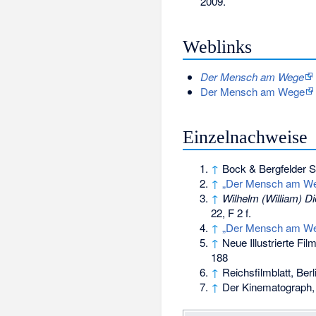
2009.
Weblinks
Der Mensch am Wege
Der Mensch am Wege
Einzelnachweise
↑
Bock & Bergfelder S
↑
„Der Mensch am Wege
↑
Wilhelm (William) Di
22, F 2 f.
↑
„Der Mensch am Wege“
↑
Neue Illustrierte Fi
188
↑
Reichsfilmblatt, Berl
↑
Der Kinematograph, B