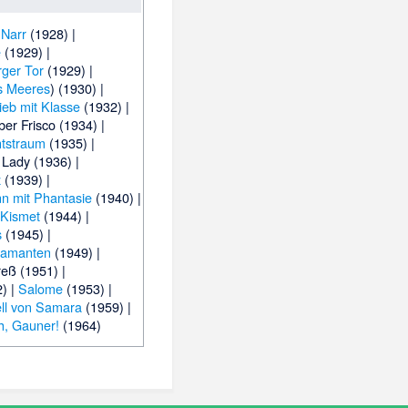
 Narr
(1928) |
e
(1929) |
ger Tor
(1929) |
s Meeres
) (1930) |
ieb mit Klasse
(1932) |
ber Frisco
(1934) |
tstraum
(1935) |
 Lady
(1936) |
z
(1939) |
n mit Phantasie
(1940) |
Kismet
(1944) |
s
(1945) |
Diamanten
(1949) |
reß
(1951) |
) |
Salome
(1953) |
ll von Samara
(1959) |
h, Gauner!
(1964)