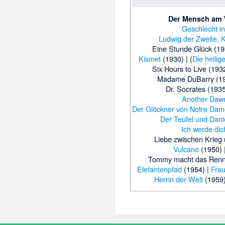
Der Mensch am
Geschlecht i
Ludwig der Zweite, 
Eine Stunde Glück
(19
Kismet
(1930) |
(
Die heili
Six Hours to Live
(1932
Madame DuBarry
(19
Dr. Socrates
(1935
Another Daw
Der Glöckner von Notre Dam
Der Teufel und Dani
Ich werde di
Liebe zwischen Krieg
Vulcano
(1950) 
Tommy macht das Ren
Elefantenpfad
(1954) |
Fra
Herrin der Welt
(1959)