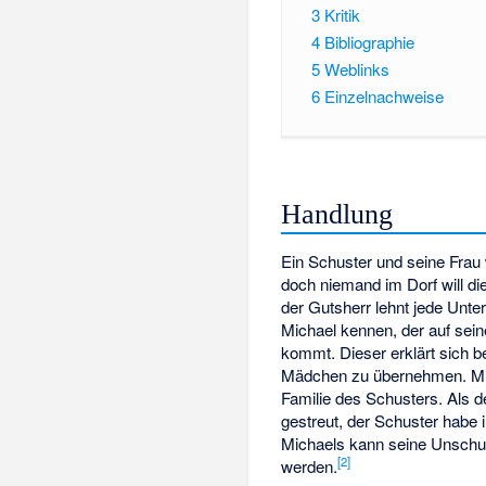
3
Kritik
4
Bibliographie
5
Weblinks
6
Einzelnachweise
Handlung
Ein Schuster und seine Frau 
doch niemand im Dorf will d
der Gutsherr lehnt jede Unte
Michael kennen, der auf sei
kommt. Dieser erklärt sich be
Mädchen zu übernehmen. Mich
Familie des Schusters. Als d
gestreut, der Schuster habe i
Michaels kann seine Unschul
[2]
werden.