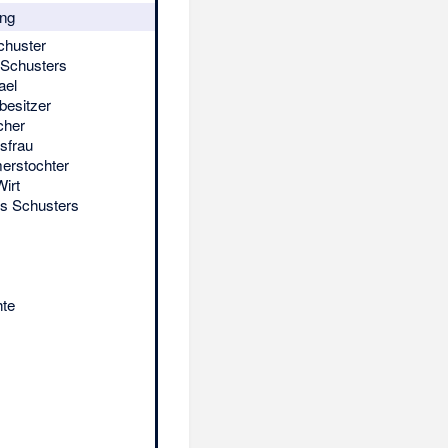
ng
chuster
 Schusters
ael
besitzer
cher
sfrau
erstochter
Wirt
es Schusters
hte