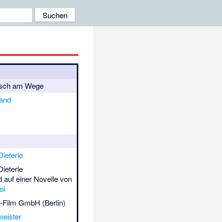
sch am Wege
and
ieterle
ieterle
 auf einer Novelle von
oi
Film GmbH (Berlin)
meister