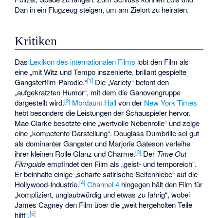
Dan in ein Flugzeug steigen, um am Zielort zu heiraten.
Kritiken
Das
Lexikon des internationalen Films
lobt den Film als
eine „mit Witz und Tempo inszenierte, brillant gespielte
[1]
Gangsterfilm-Parodie.“
Die „Variety“ betont den
„aufgekratzten Humor“, mit dem die Ganovengruppe
[2]
dargestellt wird.
Mordaunt Hall
von der
New York Times
hebt besonders die Leistungen der Schauspieler hervor.
Mae Clarke besetzte eine „wertvolle Nebenrolle“ und zeige
eine „kompetente Darstellung“. Douglass Dumbrille sei gut
als dominanter Gangster und Marjorie Gateson verleihe
[3]
ihrer kleinen Rolle Glanz und Charme.
Der
Time Out
Filmguide
empfindet den Film als „geist- und temporeich“.
Er beinhalte einige „scharfe satirische Seitenhiebe“ auf die
[4]
Hollywood-Industrie.
Channel 4
hingegen hält den Film für
„kompliziert, unglaubwürdig und etwas zu fahrig“, wobei
James Cagney den Film über die „weit hergeholten Teile
[5]
hilft“.