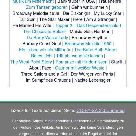
Musik um Mitternacht
|
Bankräuber in USA |
Frauenehre |
Zum Tanzen geboren
|
Gehn wir bummeln |
Broadway Melodie 1938 |
Die Eiskönigin |
My Lucky Star |
Tail Spin |
The Star Maker |
Here I Am a Stranger |
He Married His Wife |
Topper 2 – Das Gespensterschloß
|
The Chocolate Soldier
|
Maisie Gets Her Man |
Du Barry Was a Lady
|
Broadway Rhythm |
Barbary Coast Gent |
Broadway Melodie 1950
|
Ein Leben wie ein Millionär
|
The Babe Ruth Story
|
Rotes Licht
|
Tritt ab, wenn sie lachen
|
The West Point Story
|
Romanze mit Hindernissen
|
Starlift |
About Face |
Gauner mit weißer Weste
|
Three Sailors and a Girl |
Der Würger von Paris |
Im Sumpf des Grauens |
Nackte Lebensgier
Lizenz für Texte auf dieser Seite:
CC-BY-SA 3.0 Unported
.
Der original-Artikel ist
hier
abrufbar.
Hier
finden Sie Informationen zu
den Autoren des Artikels. An Bildern wurden keine Veränderungen
vorgenommen - diese werden aber in der Regel wie bei der