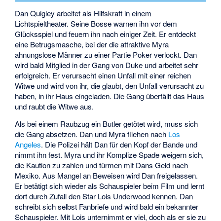
Dan Quigley arbeitet als Hilfskraft in einem
Lichtspieltheater. Seine Bosse warnen ihn vor dem
Glücksspiel und feuern ihn nach einiger Zeit. Er entdeckt
eine Betrugsmasche, bei der die attraktive Myra
ahnungslose Männer zu einer Partie Poker verlockt. Dan
wird bald Mitglied in der Gang von Duke und arbeitet sehr
erfolgreich. Er verursacht einen Unfall mit einer reichen
Witwe und wird von ihr, die glaubt, den Unfall verursacht zu
haben, in ihr Haus eingeladen. Die Gang überfällt das Haus
und raubt die Witwe aus.
Als bei einem Raubzug ein Butler getötet wird, muss sich
die Gang absetzen. Dan und Myra fliehen nach
Los
Angeles
. Die Polizei hält Dan für den Kopf der Bande und
nimmt ihn fest. Myra und ihr Komplize Spade weigern sich,
die Kaution zu zahlen und türmen mit Dans Geld nach
Mexiko. Aus Mangel an Beweisen wird Dan freigelassen.
Er betätigt sich wieder als Schauspieler beim Film und lernt
dort durch Zufall den Star Lois Underwood kennen. Dan
schreibt sich selbst Fanbriefe und wird bald ein bekannter
Schauspieler. Mit Lois unternimmt er viel, doch als er sie zu