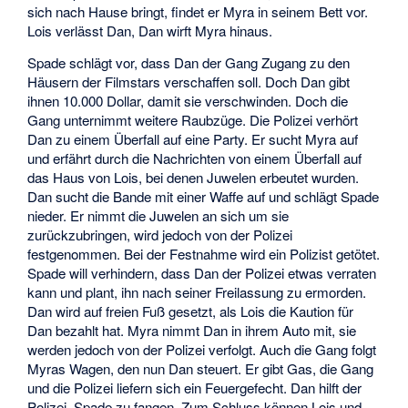
sich nach Hause bringt, findet er Myra in seinem Bett vor.
Lois verlässt Dan, Dan wirft Myra hinaus.
Spade schlägt vor, dass Dan der Gang Zugang zu den
Häusern der Filmstars verschaffen soll. Doch Dan gibt
ihnen 10.000 Dollar, damit sie verschwinden. Doch die
Gang unternimmt weitere Raubzüge. Die Polizei verhört
Dan zu einem Überfall auf eine Party. Er sucht Myra auf
und erfährt durch die Nachrichten von einem Überfall auf
das Haus von Lois, bei denen Juwelen erbeutet wurden.
Dan sucht die Bande mit einer Waffe auf und schlägt Spade
nieder. Er nimmt die Juwelen an sich um sie
zurückzubringen, wird jedoch von der Polizei
festgenommen. Bei der Festnahme wird ein Polizist getötet.
Spade will verhindern, dass Dan der Polizei etwas verraten
kann und plant, ihn nach seiner Freilassung zu ermorden.
Dan wird auf freien Fuß gesetzt, als Lois die Kaution für
Dan bezahlt hat. Myra nimmt Dan in ihrem Auto mit, sie
werden jedoch von der Polizei verfolgt. Auch die Gang folgt
Myras Wagen, den nun Dan steuert. Er gibt Gas, die Gang
und die Polizei liefern sich ein Feuergefecht. Dan hilft der
Polizei, Spade zu fangen. Zum Schluss können Lois und