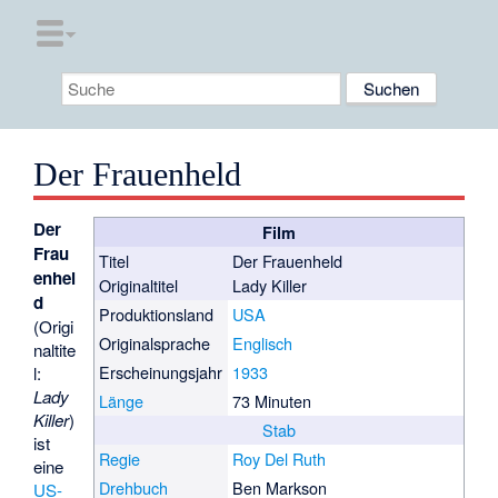
Der Frauenheld
Der
Film
Frau
Titel
Der Frauenheld
enhel
Originaltitel
Lady Killer
d
Produktionsland
USA
(Origi
Originalsprache
Englisch
naltite
Erscheinungsjahr
1933
l:
Lady
Länge
73 Minuten
Killer
)
Stab
ist
Regie
Roy Del Ruth
eine
Drehbuch
Ben Markson
US-