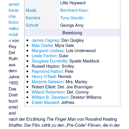
Lillie Hayward
ameri
kanis
Musik
Bernhard Kaun
che
Kamera
Tony Gaudio
Krimi
Schnitt
George Amy
nalko
Besetzung
mödi
James Cagney
: Dan Quigley
e
von
Mae Clarke
: Myra Gale
Roy
Margaret Lindsay
: Lois Underwood
Del
Leslie Fenton
: Duke
Ruth
Douglass Dumbrille
: Spade Maddock
aus
Russell Hopton
: Smiley
dem
Raymond Hatton
: Pete
Henry O’Neill
: Remick
Jahre
Marjorie Gateson
: Mrs. Marley
1933.
Robert Elliott
: Det. Joe Brannigan
Das
Willard Robertson
: Det. Conroy
Dreh
William B. Davidson
: Direktor Williams
buch
Edwin Maxwell
: Jeffries
entst
and
nach der Erzählung
The Finger Man
von Rosalind Keating
Shaffer. Der Film zählt zu den „Pre-Code“-Filmen, die in der