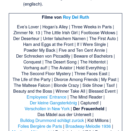
(englisch).
Filme von
Roy Del Ruth
Eve’s Lover |
Hogan’s Alley |
Three Weeks in Paris |
Zimmer Nr. 13
|
The Little Irish Girl |
Footloose Widows |
Der Deserteur
|
Unter falschem Namen |
The First Auto |
Ham and Eggs at the Front |
If I Were Single |
Powder My Back |
Five and Ten Cent Annie |
Der Schrecken von Piccadilly |
Beware of Bachelors |
Conquest |
The Desert Song |
The Hottentot |
Vorhang auf! |
The Aviator |
Hold Everything |
The Second Floor Mystery |
Three Faces East |
The Life of the Party |
Divorce Among Friends |
My Past |
The Maltese Falcon |
Blonde Crazy |
Side Show |
Taxi! |
Beauty and the Boss |
Winner Take All |
Blessed Event |
Employees’ Entrance
|
The Mind Reader |
Der kleine Gangsterkönig
|
Captured! |
Verschollen in New York
|
|
Der Frauenheld
Das Mädel aus der Unterwelt |
Bulldog Drummond schlägt zurück
|
Kid Millions |
Folies Bergère de Paris
|
Broadway-Melodie 1936
|