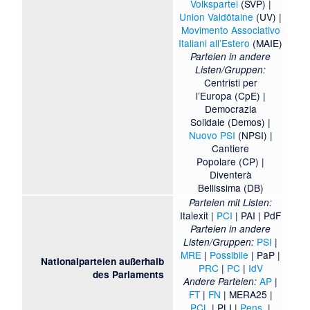
Volkspartei
(SVP) |
Union Valdôtaine
(UV) |
Movimento Associativo
Italiani all’Estero
(MAIE)
Parteien in andere
Listen/Gruppen:
Centristi per
l’Europa
(CpE) |
Democrazia
Solidale
(Demos) |
Nuovo PSI
(NPSI) |
Cantiere
Popolare
(CP) |
Diventerà
Bellissima
(DB)
Parteien mit Listen:
Italexit
|
PCI
|
PAI
|
PdF
Parteien in andere
PSI
|
Listen/Gruppen:
MRE
|
Possibile
|
PaP
|
Nationalparteien außerhalb
PRC
|
PC
|
IdV
des Parlaments
AP
|
Andere Parteien:
FT
|
FN
|
MERA25
|
PCL
|
PLI
|
Pens.
|