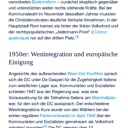
verordneten
Bodenreform
– zunächst skeptisch gegenüber
und unterstützten weiter rechts stehende Kräfte. Bei der
Kommunalwahl im November desselben Jahres mussten
die Christdemokraten deutliche Verluste hinnehmen. In der
Hauptstadt Rom kamen sie hinter der linken Volksfront und
der rechtspopulistischen „Jedermann-Front“
(
L’Uomo
[
4
]
qualunque
)
nur auf den dritten Platz.
1950er: Westintegration und europäische
Einigung
Angesichts des aufbrechenden
West-Ost-Konflikts
sprach
sich die DC unter De Gasperi für die Zugehörigkeit Italiens
zum westlichen Lager aus. Kommunisten und Sozialisten
schieden 1947 aus der Regierung aus, was eine
Voraussetzung für die Teilnahme Italiens am
Marshallplan
war, für den sich die DC aussprach. Der entschiedene
Westintegrations-Kurs wurde von den Wählern bei der
ersten regulären
Parlamentswahl im April 1948
(bei der
Kommunisten und Sozialisten gemeinsam als Volksfront
[
5
]
antraten) honoriert:
Die DC gewann über 13