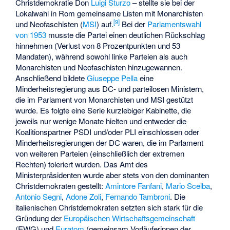
Christdemokratie Don
Luigi Sturzo
– stellte sie bei der
Lokalwahl in Rom gemeinsame Listen mit
Monarchisten
[
9
]
und Neofaschisten (
MSI
) auf.
Bei der
Parlamentswahl
von 1953
musste die Partei einen deutlichen Rückschlag
hinnehmen (Verlust von 8 Prozentpunkten und 53
Mandaten), während sowohl linke Parteien als auch
Monarchisten und Neofaschisten hinzugewannen.
Anschließend bildete
Giuseppe Pella
eine
Minderheitsregierung aus DC- und parteilosen Ministern,
die im Parlament von Monarchisten und MSI gestützt
wurde. Es folgte eine Serie kurzlebiger Kabinette, die
jeweils nur wenige Monate hielten und entweder die
Koalitionspartner PSDI und/oder PLI einschlossen oder
Minderheitsregierungen der DC waren, die im Parlament
von weiteren Parteien (einschließlich der extremen
Rechten) toleriert wurden. Das Amt des
Ministerpräsidenten wurde aber stets von den dominanten
Christdemokraten gestellt:
Amintore Fanfani
,
Mario Scelba
,
Antonio Segni
,
Adone Zoli
,
Fernando Tambroni
. Die
italienischen Christdemokraten setzten sich stark für die
Gründung der
Europäischen Wirtschaftsgemeinschaft
(EWG) und
Euratom
(gemeinsam Vorläuferinnen der