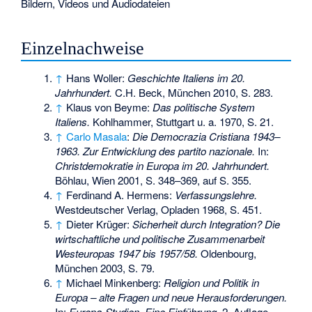
Bildern, Videos und Audiodateien
Einzelnachweise
↑
Hans Woller:
Geschichte Italiens im 20.
Jahrhundert.
C.H. Beck, München 2010, S. 283.
↑
Klaus von Beyme:
Das politische System
Italiens.
Kohlhammer, Stuttgart u. a. 1970, S. 21.
↑
Carlo Masala
:
Die Democrazia Cristiana 1943–
1963. Zur Entwicklung des partito nazionale.
In:
Christdemokratie in Europa im 20. Jahrhundert.
Böhlau, Wien 2001, S. 348–369, auf S. 355.
↑
Ferdinand A. Hermens:
Verfassungslehre.
Westdeutscher Verlag, Opladen 1968, S. 451.
↑
Dieter Krüger:
Sicherheit durch Integration? Die
wirtschaftliche und politische Zusammenarbeit
Westeuropas 1947 bis 1957/58.
Oldenbourg,
München 2003, S. 79.
↑
Michael Minkenberg:
Religion und Politik in
Europa – alte Fragen und neue Herausforderungen.
In:
Europa-Studien. Eine Einführung.
2. Auflage,