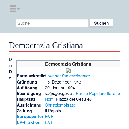
Democrazia Cristiana
D
Democrazia Cristiana
ie
D
Parteisekretär
Liste der Parteisekretäre
e
15. Dezember 1943
Gründung
29. Januar 1994
Auflösung
Partito Popolare Italiano
Beendigung
aufgegangen in:
Rom
, Piazza del Gesù 46
Hauptsitz
Christdemokratie
Ausrichtung
Il Popolo
Zeitung
EVP
Europapartei
EVP
EP-Fraktion