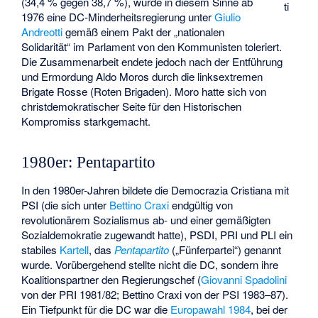
(34,4 % gegen 38,7 %), wurde in diesem Sinne ab
ti
1976 eine DC-Minderheitsregierung unter
Giulio
Andreotti
gemäß einem Pakt der „nationalen
Solidarität“ im Parlament von den Kommunisten toleriert.
Die Zusammenarbeit endete jedoch nach der Entführung
und Ermordung Aldo Moros durch die linksextremen
Brigate Rosse
(Roten Brigaden). Moro hatte sich von
christdemokratischer Seite für den Historischen
Kompromiss starkgemacht.
1980er: Pentapartito
In den 1980er-Jahren bildete die Democrazia Cristiana mit
PSI (die sich unter
Bettino Craxi
endgültig von
revolutionärem Sozialismus ab- und einer gemäßigten
Sozialdemokratie zugewandt hatte), PSDI, PRI und PLI ein
stabiles
Kartell
, das
Pentapartito
(„Fünferpartei“) genannt
wurde. Vorübergehend stellte nicht die DC, sondern ihre
Koalitionspartner den Regierungschef (
Giovanni Spadolini
von der PRI 1981/82; Bettino Craxi von der PSI 1983–87).
Ein Tiefpunkt für die DC war die
Europawahl 1984
, bei der