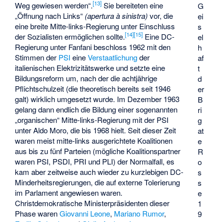
[
13
]
Weg gewiesen werden“.
Sie bereiteten eine
G
„Öffnung nach Links“
(apertura à sinistra)
vor, die
ei
eine breite Mitte-links-Regierung unter Einschluss
s
[
14
]
[
15
]
der Sozialisten ermöglichen sollte.
Eine DC-
el
Regierung unter Fanfani beschloss 1962 mit den
h
Stimmen der
PSI
eine
Verstaatlichung
der
af
italienischen Elektrizitätswerke und setzte eine
t
Bildungsreform um, nach der die achtjährige
d
Pflichtschulzeit (die theoretisch bereits seit 1946
er
galt) wirklich umgesetzt wurde. Im Dezember 1963
B
gelang dann endlich die Bildung einer sogenannten
ri
„organischen“ Mitte-links-Regierung mit der PSI
g
unter Aldo Moro, die bis 1968 hielt. Seit dieser Zeit
at
waren meist mitte-links ausgerichtete Koalitionen
e
aus bis zu fünf Parteien (mögliche Koalitionspartner
R
waren PSI, PSDI, PRI und PLI) der Normalfall, es
o
kam aber zeitweise auch wieder zu kurzlebigen DC-
s
Minderheitsregierungen, die auf externe Tolerierung
s
im Parlament angewiesen waren.
e
Christdemokratische Ministerpräsidenten dieser
1
Phase waren
Giovanni Leone
,
Mariano Rumor
,
9