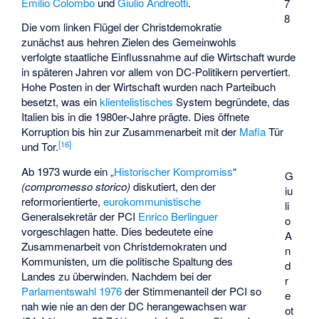
Emilio Colombo
und
Giulio Andreotti
.
7
8
Die vom linken Flügel der Christdemokratie
zunächst aus hehren Zielen des Gemeinwohls
verfolgte staatliche Einflussnahme auf die Wirtschaft wurde
in späteren Jahren vor allem von DC-Politikern pervertiert.
Hohe Posten in der Wirtschaft wurden nach Parteibuch
besetzt, was ein
klientelistisches
System begründete, das
Italien bis in die 1980er-Jahre prägte. Dies öffnete
Korruption bis hin zur Zusammenarbeit mit der
Mafia
Tür
[
16
]
und Tor.
Ab 1973 wurde ein „
Historischer Kompromiss
“
G
(compromesso storico)
diskutiert, den der
iu
reformorientierte,
eurokommunistische
li
Generalsekretär der PCI
Enrico Berlinguer
o
vorgeschlagen hatte. Dies bedeutete eine
A
Zusammenarbeit von Christdemokraten und
n
Kommunisten, um die politische Spaltung des
d
Landes zu überwinden. Nachdem bei der
r
Parlamentswahl 1976
der Stimmenanteil der PCI so
e
nah wie nie an den der DC herangewachsen war
ot