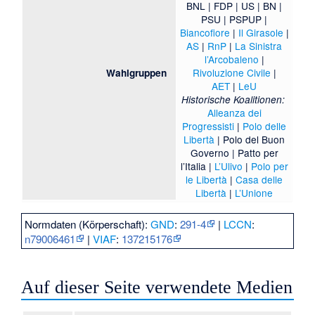
BNL
|
FDP
|
US
|
BN
|
PSU
|
PSPUP
|
Biancofiore
|
Il Girasole
|
AS
|
RnP
|
La Sinistra
l’Arcobaleno
|
Rivoluzione Civile
|
Wahlgruppen
AET
|
LeU
Historische Koalitionen:
Alleanza dei
Progressisti
|
Polo delle
Libertà
|
Polo del Buon
Governo
|
Patto per
l’Italia
|
L’Ulivo
|
Polo per
le Libertà
|
Casa delle
Libertà
|
L’Unione
Normdaten (Körperschaft):
GND
:
291-4
|
LCCN
:
n79006461
|
VIAF
:
137215176
Auf dieser Seite verwendete Medien