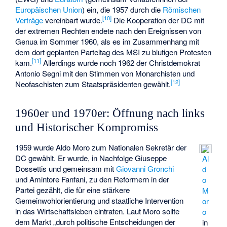
Europäischen Union
) ein, die 1957 durch die
Römischen
[
10
]
Verträge
vereinbart wurde.
Die Kooperation der DC mit
der extremen Rechten endete nach den Ereignissen von
Genua im Sommer 1960, als es im Zusammenhang mit
dem dort geplanten Parteitag des MSI zu blutigen Protesten
[
11
]
kam.
Allerdings wurde noch 1962 der Christdemokrat
Antonio Segni mit den Stimmen von Monarchisten und
[
12
]
Neofaschisten zum Staatspräsidenten gewählt.
1960er und 1970er: Öffnung nach links
und Historischer Kompromiss
1959 wurde Aldo Moro zum Nationalen Sekretär der
DC gewählt. Er wurde, in Nachfolge
Giuseppe
Al
Dossettis
und gemeinsam mit
Giovanni Gronchi
d
und Amintore Fanfani, zu den Reformern in der
o
Partei gezählt, die für eine stärkere
M
Gemeinwohlorientierung und staatliche Intervention
or
in das Wirtschaftsleben eintraten. Laut Moro sollte
o
dem Markt „durch politische Entscheidungen der
in