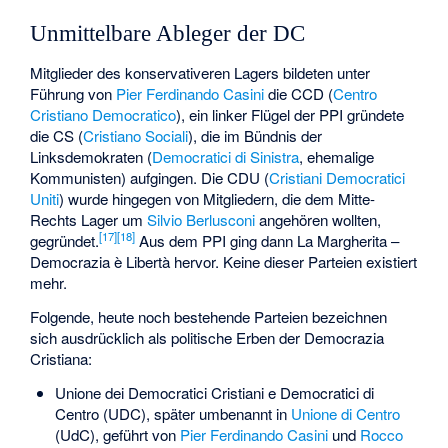
Unmittelbare Ableger der DC
Mitglieder des konservativeren Lagers bildeten unter
Führung von
Pier Ferdinando Casini
die CCD (
Centro
Cristiano Democratico
), ein linker Flügel der PPI gründete
die CS (
Cristiano Sociali
), die im Bündnis der
Linksdemokraten (
Democratici di Sinistra
, ehemalige
Kommunisten) aufgingen. Die CDU (
Cristiani Democratici
Uniti
) wurde hingegen von Mitgliedern, die dem Mitte-
Rechts Lager um
Silvio Berlusconi
angehören wollten,
[
17
]
[
18
]
gegründet.
Aus dem PPI ging dann
La Margherita –
Democrazia è Libertà
hervor. Keine dieser Parteien existiert
mehr.
Folgende, heute noch bestehende Parteien bezeichnen
sich ausdrücklich als politische Erben der Democrazia
Cristiana:
Unione dei Democratici Cristiani e Democratici di
Centro (UDC), später umbenannt in
Unione di Centro
(UdC), geführt von
Pier Ferdinando Casini
und
Rocco