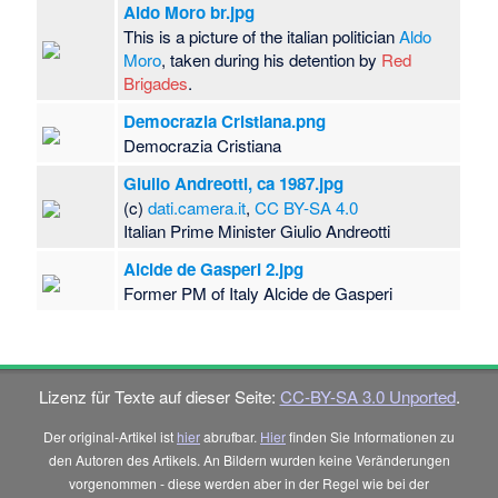
Aldo Moro br.jpg
This is a picture of the italian politician
Aldo
Moro
, taken during his detention by
Red
Brigades
.
Democrazia Cristiana.png
Democrazia Cristiana
Giulio Andreotti, ca 1987.jpg
(c)
dati.camera.it
,
CC BY-SA 4.0
Italian Prime Minister Giulio Andreotti
Alcide de Gasperi 2.jpg
Former PM of Italy Alcide de Gasperi
Lizenz für Texte auf dieser Seite:
CC-BY-SA 3.0 Unported
.
Der original-Artikel ist
hier
abrufbar.
Hier
finden Sie Informationen zu
den Autoren des Artikels. An Bildern wurden keine Veränderungen
vorgenommen - diese werden aber in der Regel wie bei der