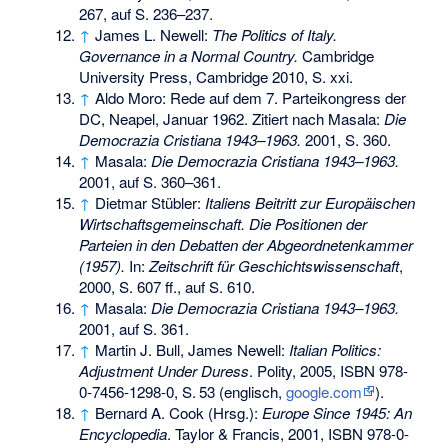
267, auf S. 236–237.
↑
James L. Newell:
The Politics of Italy.
Governance in a Normal Country.
Cambridge
University Press, Cambridge 2010, S. xxi.
↑
Aldo Moro: Rede auf dem 7. Parteikongress der
DC, Neapel, Januar 1962. Zitiert nach Masala:
Die
Democrazia Cristiana 1943–1963.
2001, S. 360.
↑
Masala:
Die Democrazia Cristiana 1943–1963.
2001, auf S. 360–361.
↑
Dietmar Stübler:
Italiens Beitritt zur Europäischen
Wirtschaftsgemeinschaft. Die Positionen der
Parteien in den Debatten der Abgeordnetenkammer
(1957).
In:
Zeitschrift für Geschichtswissenschaft
,
2000, S. 607 ff., auf S. 610.
↑
Masala:
Die Democrazia Cristiana 1943–1963.
2001, auf S. 361.
↑
Martin J. Bull, James Newell:
Italian Politics:
Adjustment Under Duress
. Polity, 2005,
ISBN 978-
0-7456-1298-0
,
S.
53
(englisch,
google.com
).
↑
Bernard A. Cook (Hrsg.):
Europe Since 1945: An
Encyclopedia
. Taylor & Francis, 2001,
ISBN 978-0-