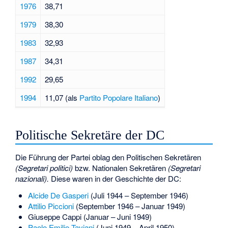
1976
38,71
1979
38,30
1983
32,93
1987
34,31
1992
29,65
1994
11,07 (als
Partito Popolare Italiano
)
Politische Sekretäre der DC
Die Führung der Partei oblag den Politischen Sekretären
(Segretari politici)
bzw. Nationalen Sekretären
(Segretari
nazionali).
Diese waren in der Geschichte der DC:
Alcide De Gasperi
(Juli 1944 – September 1946)
Attilio Piccioni
(September 1946 – Januar 1949)
Giuseppe Cappi
(Januar – Juni 1949)
Paolo Emilio Taviani
(Juni 1949 – April 1950)