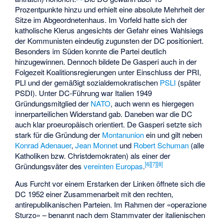
Prozentpunkte hinzu und erhielt eine absolute Mehrheit der
Sitze im Abgeordnetenhaus. Im Vorfeld hatte sich der
katholische Klerus angesichts der Gefahr eines Wahlsiegs
der Kommunisten eindeutig zugunsten der DC positioniert.
Besonders im Süden konnte die Partei deutlich
hinzugewinnen. Dennoch bildete De Gasperi auch in der
Folgezeit Koalitionsregierungen unter Einschluss der PRI,
PLI und der gemäßigt sozialdemokratischen
PSLI
(später
PSDI). Unter DC-Führung war Italien 1949
Gründungsmitglied der
NATO
, auch wenn es hiergegen
innerparteilichen Widerstand gab. Daneben war die DC
auch klar proeuropäisch orientiert. De Gasperi setzte sich
stark für die Gründung der
Montanunion
ein und gilt neben
Konrad Adenauer
,
Jean Monnet
und
Robert Schuman
(alle
Katholiken bzw. Christdemokraten) als einer der
[
6
]
[
7
]
[
8
]
Gründungsväter des
vereinten Europas
.
Aus Furcht vor einem Erstarken der Linken öffnete sich die
DC 1952 einer Zusammenarbeit mit den rechten,
antirepublikanischen Parteien. Im Rahmen der «operazione
Sturzo» – benannt nach dem Stammvater der italienischen