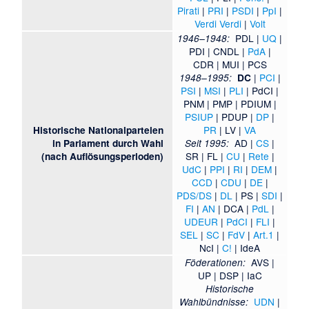
Pirati
|
PRI
|
PSDI
|
PpI
|
Verdi Verdi
|
Volt
PDL
|
UQ
|
1946–1948:
PDI
|
CNDL
|
PdA
|
CDR
|
MUI
|
PCS
|
PCI
|
1948–1995:
DC
PSI
|
MSI
|
PLI
|
PdCI
|
PNM
|
PMP
|
PDIUM
|
PSIUP
|
PDUP
|
DP
|
PR
|
LV
|
VA
Historische Nationalparteien
AD
|
CS
|
in Parlament durch Wahl
Seit 1995:
SR
|
FL
|
CU
|
Rete
|
(nach Auflösungsperioden)
UdC
|
PPI
|
RI
|
DEM
|
CCD
|
CDU
|
DE
|
PDS/DS
|
DL
|
PS
|
SDI
|
FI
|
AN
|
DCA
|
PdL
|
UDEUR
|
PdCI
|
FLI
|
SEL
|
SC
|
FdV
|
Art.1
|
NcI
|
C!
|
IdeA
AVS
|
Föderationen:
UP
|
DSP
|
IaC
Historische
UDN
|
Wahlbündnisse: