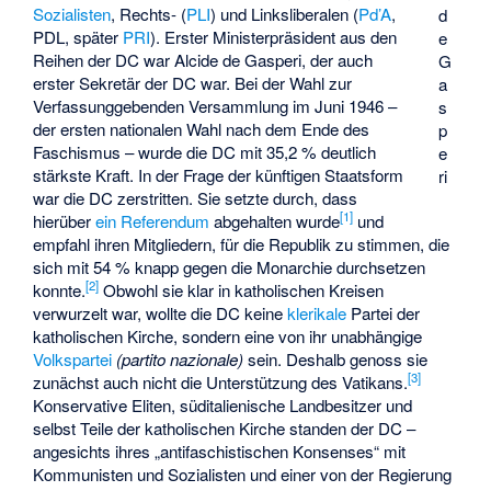
Sozialisten
, Rechts- (
PLI
) und Linksliberalen (
Pd’A
,
d
PDL
, später
PRI
). Erster Ministerpräsident aus den
e
Reihen der DC war
Alcide de Gasperi
, der auch
G
erster Sekretär der DC war. Bei der
Wahl zur
a
Verfassunggebenden Versammlung
im Juni 1946 –
s
der ersten nationalen Wahl nach dem Ende des
p
Faschismus – wurde die DC mit 35,2 % deutlich
e
stärkste Kraft. In der Frage der künftigen Staatsform
ri
war die DC zerstritten. Sie setzte durch, dass
[
1
]
hierüber
ein Referendum
abgehalten wurde
und
empfahl ihren Mitgliedern, für die Republik zu stimmen, die
sich mit 54 % knapp gegen die Monarchie durchsetzen
[
2
]
konnte.
Obwohl sie klar in katholischen Kreisen
verwurzelt war, wollte die DC keine
klerikale
Partei der
katholischen Kirche, sondern eine von ihr unabhängige
Volkspartei
(partito nazionale)
sein. Deshalb genoss sie
[
3
]
zunächst auch nicht die Unterstützung des Vatikans.
Konservative Eliten, süditalienische Landbesitzer und
selbst Teile der katholischen Kirche standen der DC –
angesichts ihres „antifaschistischen Konsenses“ mit
Kommunisten und Sozialisten und einer von der Regierung