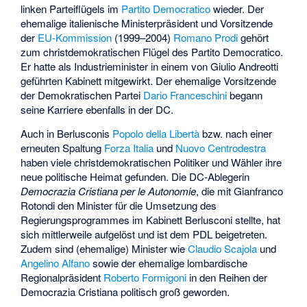
linken Parteiflügels im
Partito Democratico
wieder. Der
ehemalige italienische Ministerpräsident und Vorsitzende
der
EU-Kommission
(1999–2004)
Romano Prodi
gehört
zum christdemokratischen Flügel des Partito Democratico.
Er hatte als Industrieminister in einem von Giulio Andreotti
geführten Kabinett mitgewirkt. Der ehemalige Vorsitzende
der Demokratischen Partei
Dario Franceschini
begann
seine Karriere ebenfalls in der DC.
Auch in Berlusconis
Popolo della Libertà
bzw. nach einer
erneuten Spaltung
Forza Italia
und
Nuovo Centrodestra
haben viele christdemokratischen Politiker und Wähler ihre
neue politische Heimat gefunden. Die DC-Ablegerin
Democrazia Cristiana per le Autonomie
, die mit
Gianfranco
Rotondi
den Minister für die Umsetzung des
Regierungsprogrammes im Kabinett Berlusconi stellte, hat
sich mittlerweile aufgelöst und ist dem PDL beigetreten.
Zudem sind (ehemalige) Minister wie
Claudio Scajola
und
Angelino Alfano
sowie der ehemalige lombardische
Regionalpräsident
Roberto Formigoni
in den Reihen der
Democrazia Cristiana politisch groß geworden.