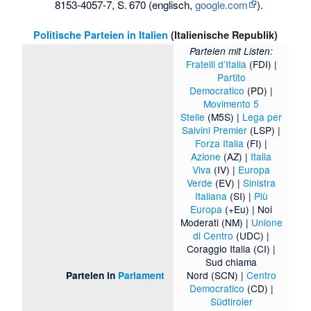
8153-4057-7
,
S.
670
(englisch,
google.com
).
Politische Parteien in Italien
(Italienische Republik)
Parteien mit Listen:
Fratelli d’Italia
(FDI) |
Partito
Democratico
(PD) |
Movimento 5
Stelle
(M5S) |
Lega per
Salvini Premier
(LSP) |
Forza Italia
(FI) |
Azione
(AZ) |
Italia
Viva
(IV) |
Europa
Verde
(EV) |
Sinistra
Italiana
(SI) |
Più
Europa
(+Eu) |
Noi
Moderati
(NM) |
Unione
di Centro
(UDC) |
Coraggio Italia
(CI) |
Sud chiama
Nord
(SCN) |
Centro
Parteien in
Parlament
Democratico
(CD) |
Südtiroler