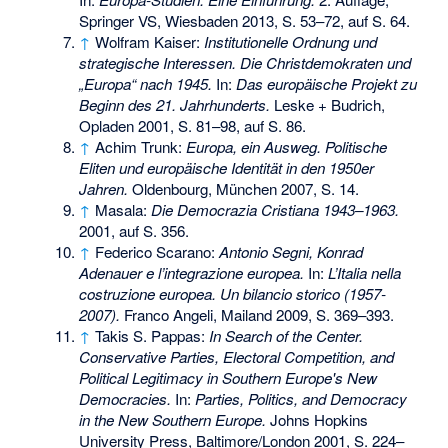
Springer VS, Wiesbaden 2013, S. 53–72, auf S. 64.
↑
Wolfram Kaiser:
Institutionelle Ordnung und
strategische Interessen. Die Christdemokraten und
„Europa“ nach 1945.
In:
Das europäische Projekt zu
Beginn des 21. Jahrhunderts.
Leske + Budrich,
Opladen 2001, S. 81–98, auf S. 86.
↑
Achim Trunk:
Europa, ein Ausweg. Politische
Eliten und europäische Identität in den 1950er
Jahren.
Oldenbourg, München 2007, S. 14.
↑
Masala:
Die Democrazia Cristiana 1943–1963.
2001, auf S. 356.
↑
Federico Scarano:
Antonio Segni, Konrad
Adenauer e l’integrazione europea.
In:
L’Italia nella
costruzione europea. Un bilancio storico (1957-
2007).
Franco Angeli, Mailand 2009, S. 369–393.
↑
Takis S. Pappas:
In Search of the Center.
Conservative Parties, Electoral Competition, and
Political Legitimacy in Southern Europe's New
Democracies.
In:
Parties, Politics, and Democracy
in the New Southern Europe.
Johns Hopkins
University Press, Baltimore/London 2001, S. 224–