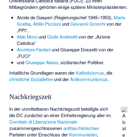
Universitaria Cattolica Italiana
(FUCI). Zu ihren
Mitbegründern gehörten einige spätere Ministerpräsidenten:
Alcide de Gasperi
(Regierungschef 1945–1953),
Mario
Scelba
,
Attilio Piccioni
und
Giovanni Gronchi
von der
„PPI“,
Aldo Moro
und
Giulio Andreotti
von der „Azione
Cattolica“
Amintore Fanfani
und
Giuseppe Dossetti
von der
„FUCI“
und
Giuseppe Alessi
, sizilianischer Politiker.
Inhaltliche Grundlagen waren der
Katholizismus
, die
christliche Soziallehre
und der
Antikommunismus
.
Nachkriegszeit
In der unmittelbaren Nachkriegszeit beteiligte sich
die DC zunächst an einer Einheitsregierung aller im
A
Comitato di Liberazione Nazionale
lc
zusammengeschlossenen
antifaschistischen
id
Parteien unter Einschluss der
Kommunisten
,
e