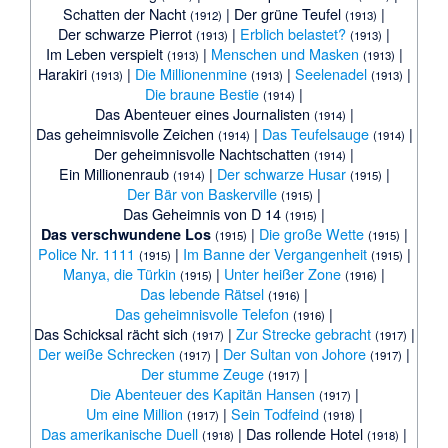
Schatten der Nacht
|
Der grüne Teufel
|
(1912)
(1913)
Der schwarze Pierrot
|
Erblich belastet?
|
(1913)
(1913)
Im Leben verspielt
|
Menschen und Masken
|
(1913)
(1913)
Harakiri
|
Die Millionenmine
|
Seelenadel
|
(1913)
(1913)
(1913)
Die braune Bestie
|
(1914)
Das Abenteuer eines Journalisten
|
(1914)
Das geheimnisvolle Zeichen
|
Das Teufelsauge
|
(1914)
(1914)
Der geheimnisvolle Nachtschatten
|
(1914)
Ein Millionenraub
|
Der schwarze Husar
|
(1914)
(1915)
Der Bär von Baskerville
|
(1915)
Das Geheimnis von D 14
|
(1915)
|
Die große Wette
|
Das verschwundene Los
(1915)
(1915)
Police Nr. 1111
|
Im Banne der Vergangenheit
|
(1915)
(1915)
Manya, die Türkin
|
Unter heißer Zone
|
(1915)
(1916)
Das lebende Rätsel
|
(1916)
Das geheimnisvolle Telefon
|
(1916)
Das Schicksal rächt sich
|
Zur Strecke gebracht
|
(1917)
(1917)
Der weiße Schrecken
|
Der Sultan von Johore
|
(1917)
(1917)
Der stumme Zeuge
|
(1917)
Die Abenteuer des Kapitän Hansen
|
(1917)
Um eine Million
|
Sein Todfeind
|
(1917)
(1918)
Das amerikanische Duell
|
Das rollende Hotel
|
(1918)
(1918)