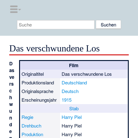
Das verschwundene Los
D
Film
as
Originaltitel
Das verschwundene Los
ve
Produktionsland
Deutschland
rs
c
Originalsprache
Deutsch
h
Erscheinungsjahr
1915
w
Stab
u
Regie
Harry Piel
n
d
Drehbuch
Harry Piel
e
Produktion
Harry Piel