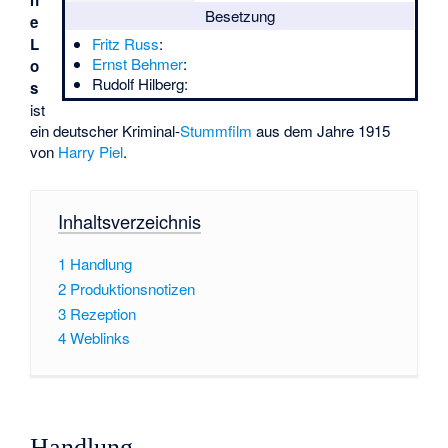
n
Besetzung
e
L
Fritz Russ
:
Ernst Behmer
:
o
Rudolf Hilberg
:
s
ist
ein deutscher Kriminal-
Stummfilm
aus dem Jahre 1915
von
Harry Piel
.
Inhaltsverzeichnis
1
Handlung
2
Produktionsnotizen
3
Rezeption
4
Weblinks
Handlung