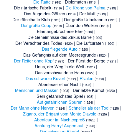
Die Ratte
|
Diplomaten
|
(1918)
(1918)
Die närrische Fabrik
|
Die Krone von Palma
|
(1919)
(1919)
Das Auge des Götzen
|
Der Muff
|
(1919)
(1919)
Der rätselhafte Klub
|
Der große Unbekannte
|
(1919)
(1919)
Der große Coup
|
Über den Wolken
|
(1919)
(1919)
Eine angebrochene Ehe
|
(1919)
Die Geheimnisse des Zirkus Barré
|
(1920)
Der Verächter des Todes
|
Die Luftpiraten
|
(1920)
(1920)
Das fliegende Auto
|
(1920)
Das Gefängnis auf dem Meeresgrunde
|
(1920)
Der Reiter ohne Kopf
|
Der Fürst der Berge
|
(1921)
(1921)
Unus, der Weg in die Welt
|
(1921)
Das verschwundene Haus
|
(1922)
Das schwarze Kuvert
|
Rivalen
|
(1922)
(1923)
Abenteuer einer Nacht
|
(1923)
Menschen und Masken
|
Der letzte Kampf
|
(1923)
(1923)
Sein gefährlichstes Spiel
|
(1923)
Auf gefährlichen Spuren
|
(1924)
Der Mann ohne Nerven
|
Schneller als der Tod
|
(1924)
(1925)
Zigano, der Brigant vom Monte Diavolo
|
(1925)
Abenteuer im Nachtexpreß
|
(1925)
Achtung Harry! Augen auf!
|
(1926)
Der schwarze Pierrot
|
(1926)