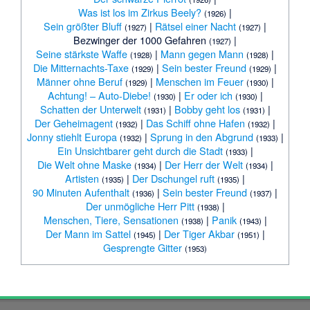
Was ist los im Zirkus Beely?
|
(1926)
Sein größter Bluff
|
Rätsel einer Nacht
|
(1927)
(1927)
Bezwinger der 1000 Gefahren
|
(1927)
Seine stärkste Waffe
|
Mann gegen Mann
|
(1928)
(1928)
Die Mitternachts-Taxe
|
Sein bester Freund
|
(1929)
(1929)
Männer ohne Beruf
|
Menschen im Feuer
|
(1929)
(1930)
Achtung! – Auto-Diebe!
|
Er oder ich
|
(1930)
(1930)
Schatten der Unterwelt
|
Bobby geht los
|
(1931)
(1931)
Der Geheimagent
|
Das Schiff ohne Hafen
|
(1932)
(1932)
Jonny stiehlt Europa
|
Sprung in den Abgrund
|
(1932)
(1933)
Ein Unsichtbarer geht durch die Stadt
|
(1933)
Die Welt ohne Maske
|
Der Herr der Welt
|
(1934)
(1934)
Artisten
|
Der Dschungel ruft
|
(1935)
(1935)
90 Minuten Aufenthalt
|
Sein bester Freund
|
(1936)
(1937)
Der unmögliche Herr Pitt
|
(1938)
Menschen, Tiere, Sensationen
|
Panik
|
(1938)
(1943)
Der Mann im Sattel
|
Der Tiger Akbar
|
(1945)
(1951)
Gesprengte Gitter
(1953)