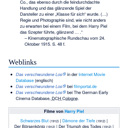
Co., das ebenso durch die feindurchdachte
Handlung und das glänzende Spiel der
Darsteller zu einer „Klasse für sich“ wurde. (…)
Regie und Photographie sind, wie nicht anders
zu erwarten bei einem Film, bei dem Harry Piel
das Szepter führte, glänzend … .“
–
Kinematographische Rundschau vom 24.
Oktober 1915. S. 48 f.
Weblinks
Das verschwundene Los
in der
Internet Movie
Database
(englisch)
Das verschwundene Los
bei
filmportal.de
Das verschwundene Los
bei The German Early
Cinema Database,
DCH Cologne
.
Filme von
Harry Piel
Schwarzes Blut
|
Dämone der Tiefe
|
(1912)
(1912)
Der Börsenkönig
|
Der Triumph des Todes
|
(1912)
(1912)