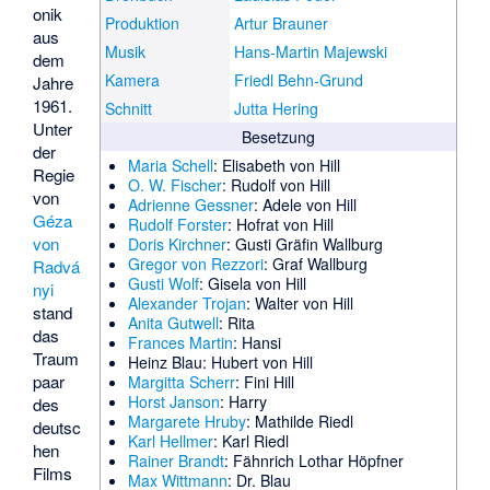
onik
Produktion
Artur Brauner
aus
Musik
Hans-Martin Majewski
dem
Kamera
Friedl Behn-Grund
Jahre
1961.
Schnitt
Jutta Hering
Unter
Besetzung
der
Maria Schell
: Elisabeth von Hill
Regie
O. W. Fischer
: Rudolf von Hill
von
Adrienne Gessner
: Adele von Hill
Géza
Rudolf Forster
: Hofrat von Hill
von
Doris Kirchner
: Gusti Gräfin Wallburg
Gregor von Rezzori
: Graf Wallburg
Radvá
Gusti Wolf
: Gisela von Hill
nyi
Alexander Trojan
: Walter von Hill
stand
Anita Gutwell
: Rita
das
Frances Martin
: Hansi
Traum
Heinz Blau
: Hubert von Hill
paar
Margitta Scherr
: Fini Hill
Horst Janson
: Harry
des
Margarete Hruby
: Mathilde Riedl
deutsc
Karl Hellmer
: Karl Riedl
hen
Rainer Brandt
: Fähnrich Lothar Höpfner
Films
Max Wittmann
: Dr. Blau