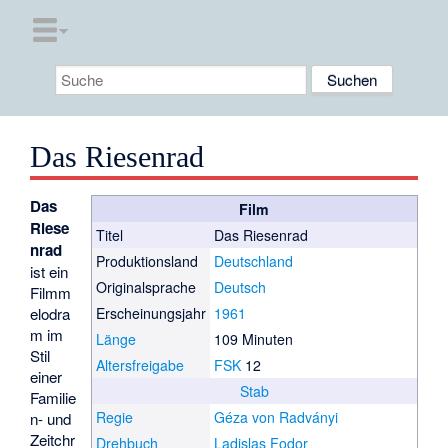
Das Riesenrad
Das
Film
Riese
Titel
Das Riesenrad
nrad
Produktionsland
Deutschland
ist ein
Originalsprache
Deutsch
Filmm
elodra
Erscheinungsjahr
1961
m im
Länge
109 Minuten
Stil
Altersfreigabe
FSK
12
einer
Stab
Familie
Regie
Géza von Radványi
n- und
Zeitchr
Drehbuch
Ladislas Fodor