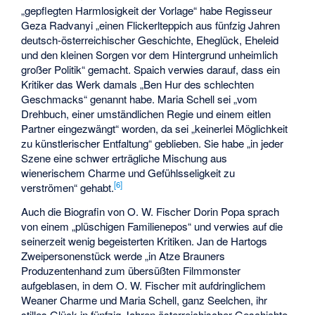
„gepflegten Harmlosigkeit der Vorlage“ habe Regisseur
Geza Radvanyi „einen Flickerlteppich aus fünfzig Jahren
deutsch-österreichischer Geschichte, Eheglück, Eheleid
und den kleinen Sorgen vor dem Hintergrund unheimlich
großer Politik“ gemacht. Spaich verwies darauf, dass ein
Kritiker das Werk damals „Ben Hur des schlechten
Geschmacks“ genannt habe. Maria Schell sei „vom
Drehbuch, einer umständlichen Regie und einem eitlen
Partner eingezwängt“ worden, da sei „keinerlei Möglichkeit
zu künstlerischer Entfaltung“ geblieben. Sie habe „in jeder
Szene eine schwer erträgliche Mischung aus
wienerischem Charme und Gefühlsseligkeit zu
[
6
]
verströmen“ gehabt.
Auch die Biografin von O. W. Fischer Dorin Popa sprach
von einem „plüschigen Familienepos“ und verwies auf die
seinerzeit wenig begeisterten Kritiken. Jan de Hartogs
Zweipersonenstück werde „in Atze Brauners
Produzentenhand zum übersüßten Filmmonster
aufgeblasen, in dem O. W. Fischer mit aufdringlichem
Weaner Charme und Maria Schell, ganz Seelchen, ihr
stilles Glück in fünfzig Jahren österreichischer Geschichte