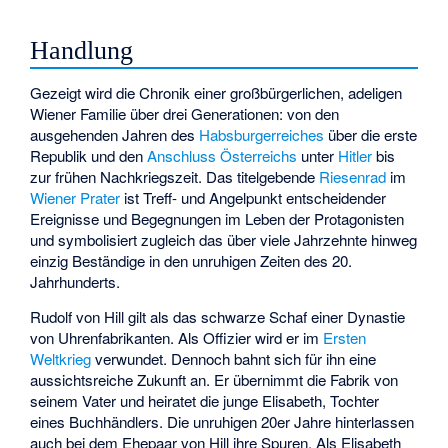
Handlung
Gezeigt wird die Chronik einer großbürgerlichen, adeligen
Wiener Familie über drei Generationen: von den
ausgehenden Jahren des
Habsburgerreiches
über die erste
Republik und den
Anschluss Österreichs
unter
Hitler
bis
zur frühen Nachkriegszeit. Das titelgebende
Riesenrad
im
Wiener Prater
ist Treff- und Angelpunkt entscheidender
Ereignisse und Begegnungen im Leben der Protagonisten
und symbolisiert zugleich das über viele Jahrzehnte hinweg
einzig Beständige in den unruhigen Zeiten des 20.
Jahrhunderts.
Rudolf von Hill gilt als das schwarze Schaf einer Dynastie
von Uhrenfabrikanten. Als Offizier wird er im
Ersten
Weltkrieg
verwundet. Dennoch bahnt sich für ihn eine
aussichtsreiche Zukunft an. Er übernimmt die Fabrik von
seinem Vater und heiratet die junge Elisabeth, Tochter
eines Buchhändlers. Die unruhigen 20er Jahre hinterlassen
auch bei dem Ehepaar von Hill ihre Spuren. Als Elisabeth