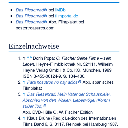
Das Riesenrad
bei
IMDb
Das Riesenrad
bei
filmportal.de
Das Riesenrad
Abb. Filmplakat bei
postertreasures.com
Einzelnachweise
a
b
↑
Dorin Popa:
O. Fischer Seine Filme – sein
Leben
, Heyne-Filmbibliothek Nr. 32/111, Wilhelm
Heyne Verlag GmbH & Co. KG, München, 1989,
ISBN 3-453-00124-9
, S. 134–136.
↑
Para nosotros no hay adiós
Abb. spanisches
Filmplakat
↑
Das Riesenrad, Mein Vater der Schauspieler,
Abschied von den Wolken, Liebesvögel (Komm
süßer Tod)
Abb. DVD-Hülle O. W. Fischer Edition
↑
Klaus Brüne (Red.): Lexikon des Internationalen
Films Band 6, S. 3117. Reinbek bei Hamburg 1987.