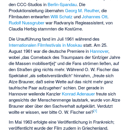
den CCC-Studios in
Berlin-Spandau
. Die
Produktionsleitung übernahm
Georg M. Reuther
, die
Filmbauten entwarfen
Willi Schatz
und
Johannes Ott
.
Rudolf Nussgruber
war Radvanyis Regieassistent, von
Claudia Herbig
stammten die Kostüme.
Die Uraufführung fand im Juli 1961 während des
Internationalen Filmfestivals in Moskau
statt. Am 25.
August 1961 war die deutsche Premiere in
Hannover
,
wobei „das Comeback des Traumpaars der fünfziger Jahre
die Massen mobilisert[e]“ und die Fans strömen ließen, auf
den Straßen ging nichts mehr. Während O. W. Fischer das
Spektakel „als selbstverständlich“ hinnahm, „freute sich
Atze Brauner, daß seine Wette auf das nicht mehr ganz
taufrische Paar aufzugehen“ schien. Der gerade in
Hannover weilende Kanzler
Konrad Adenauer
freute sich
angesichts der Menschenmenge lautstark, wurde von Atze
Brauner aber über den Sachverhalt aufgeklärt. Verdutzt
[
1
]
wollte er wissen, wer bitte O. W. Fischer sei?
Im Mai 1963 erfolgte eine Veröffentlichung in Frankreich;
veröffentlicht wurde der Film zudem in Griechenland,