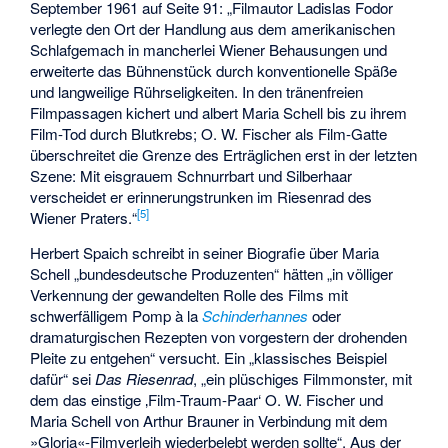
September 1961 auf Seite 91: „Filmautor Ladislas Fodor
verlegte den Ort der Handlung aus dem amerikanischen
Schlafgemach in mancherlei Wiener Behausungen und
erweiterte das Bühnenstück durch konventionelle Späße
und langweilige Rührseligkeiten. In den tränenfreien
Filmpassagen kichert und albert Maria Schell bis zu ihrem
Film-Tod durch Blutkrebs; O. W. Fischer als Film-Gatte
überschreitet die Grenze des Erträglichen erst in der letzten
Szene: Mit eisgrauem Schnurrbart und Silberhaar
verscheidet er erinnerungstrunken im Riesenrad des
[
5
]
Wiener Praters.“
Herbert Spaich schreibt in seiner Biografie über Maria
Schell „bundesdeutsche Produzenten“ hätten „in völliger
Verkennung der gewandelten Rolle des Films mit
schwerfälligem Pomp à la
Schinderhannes
oder
dramaturgischen Rezepten von vorgestern der drohenden
Pleite zu entgehen“ versucht. Ein „klassisches Beispiel
dafür“ sei
Das Riesenrad
, „ein plüschiges Filmmonster, mit
dem das einstige ‚Film-Traum-Paar‘ O. W. Fischer und
Maria Schell von Arthur Brauner in Verbindung mit dem
»Gloria«-Filmverleih wiederbelebt werden sollte“. Aus der