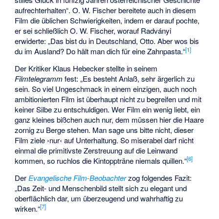
aufrechterhalten“. O. W. Fischer bereitete auch in diesem
Film die üblichen Schwierigkeiten, indem er darauf pochte,
er sei schließlich O. W. Fischer, worauf Radványi
erwiderte: „Das bist du in Deutschland, Otto. Aber wos bis
[
1
]
du im Ausland? Do hält man dich für eine Zahnpasta.“
Der Kritiker Klaus Hebecker stellte in seinem
Filmtelegramm
fest: „Es besteht Anlaß, sehr ärgerlich zu
sein. So viel Ungeschmack in einem einzigen, auch noch
ambitionierten Film ist überhaupt nicht zu begreifen und mit
keiner Silbe zu entschuldigen. Wer Film ein wenig liebt, ein
ganz kleines bißchen auch nur, dem müssen hier die Haare
zornig zu Berge stehen. Man sage uns bitte nicht, dieser
Film ziele ›nur‹ auf Unterhaltung. So miserabel darf nicht
einmal die primitivste Zerstreuung auf die Leinwand
[
6
]
kommen, so ruchlos die Kintoppträne niemals quillen.“
Der
Evangelische Film-Beobachter
zog folgendes Fazit:
„Das Zeit- und Menschenbild stellt sich zu elegant und
oberflächlich dar, um überzeugend und wahrhaftig zu
[
7
]
wirken.“