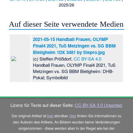
2025/26
Auf dieser Seite verwendete Medien
2021-05-15 Handball Frauen, OLYMP
Final4 2021, TuS Metzingen vs. SG BBM
Bietigheim 1DX 3481 by Stepro.jpg
(c) Steffen Prößdorf,
CC BY-SA 4.0
Handball Frauen, OLYMP Final4 2021, TuS
Metzingen vs. SG BBM Bietigheim: DHB-
Pokal; Symbolbild
Lizenz für Texte auf dieser Seite:
CC-BY-SA 3.0 Unported
.
Der original-Artikel ist
hier
abrufbar.
Hier
finden Sie Informationen zu
den Autoren des Artikels. An Bildern wurden keine Veränderungen
vorgenommen - diese werden aber in der Regel wie bei der