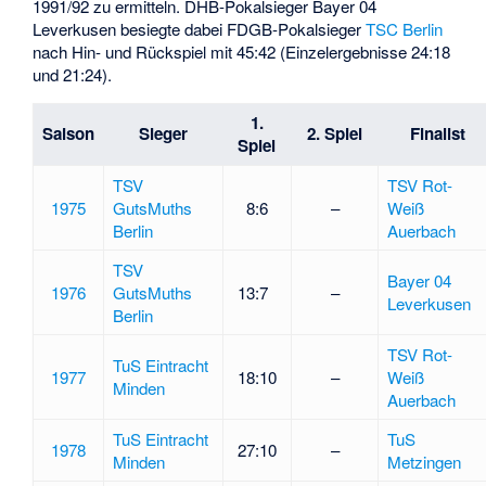
1991/92 zu ermitteln. DHB-Pokalsieger Bayer 04
Leverkusen besiegte dabei FDGB-Pokalsieger
TSC Berlin
nach Hin- und Rückspiel mit 45:42 (Einzelergebnisse 24:18
und 21:24).
1.
Saison
Sieger
2. Spiel
Finalist
Spiel
TSV
TSV Rot-
1975
GutsMuths
8:6
–
Weiß
Berlin
Auerbach
TSV
Bayer 04
1976
GutsMuths
13:7
–
Leverkusen
Berlin
TSV Rot-
TuS Eintracht
1977
18:10
–
Weiß
Minden
Auerbach
TuS Eintracht
TuS
1978
27:10
–
Minden
Metzingen