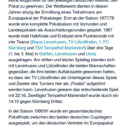
Pokal zu gewinnen. Der Wettbewerb dienten in diesen
Jahren einzig der Ermittlung eines Teilnehmers am
Europapokal der Pokalsieger. Erst ab der Saison 1977/78
wurde eine komplette Pokalsaison mit Vorrunden und
Landespokalen als Ausscheidungsrunden gespielt. 1987
wurde statt Halbfinale und Endspiel eine Punkterunde mit
vier Teams (
Bayer Leverkusen
,
TV Lützellinden
,
1. FC
Nürnberg
und
TSV Tempelhof-Mariendorf
) über drei Tage
(1. bis 3. Mai) in
Gießen
,
Leverkusen
und
Unna
ausgetragen. Am dritten und letzten Spieltag standen sich
mit Leverkusen und Lützellinden die beiden Mannschaften
gegenüber, die ihre beiden Auftaktspiele gewonnen hatten,
so dass der TV Lützellinden als Unterlegener dieses Spiels
und Zweiter des Turniers hier als „Finalist“ aufgeführt
werden kann. Leverkusen gewann das entscheidende Spiel
mit 22:16, Zweitligist Tempelhof-Mariendorf wurde durch ein
14:10 gegen Nürnberg Dritter.
In der Saison 1990/91 wurde ein gesamtdeutsches
Pokalfinale zwischen den beiden deutschen Cupsiegern
ausgespielt, um den deutschen Vertreter im Europapokal