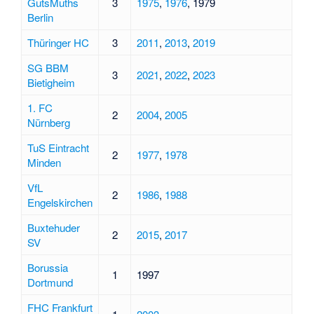
GutsMuths
3
1975
,
1976
,
1979
Berlin
Thüringer HC
3
2011
,
2013
,
2019
SG BBM
3
2021
,
2022
,
2023
Bietigheim
1. FC
2
2004
,
2005
Nürnberg
TuS Eintracht
2
1977
,
1978
Minden
VfL
2
1986
,
1988
Engelskirchen
Buxtehuder
2
2015
,
2017
SV
Borussia
1
1997
Dortmund
FHC Frankfurt