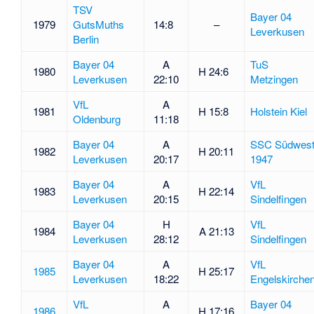
TSV
Bayer 04
1979
GutsMuths
14:8
–
Leverkusen
Berlin
Bayer 04
A
TuS
1980
H 24:6
Leverkusen
22:10
Metzingen
VfL
A
1981
H 15:8
Holstein Kiel
Oldenburg
11:18
Bayer 04
A
SSC Südwes
1982
H 20:11
Leverkusen
20:17
1947
Bayer 04
A
VfL
1983
H 22:14
Leverkusen
20:15
Sindelfingen
Bayer 04
H
VfL
1984
A 21:13
Leverkusen
28:12
Sindelfingen
Bayer 04
A
VfL
1985
H 25:17
Leverkusen
18:22
Engelskirche
VfL
A
Bayer 04
1986
H 17:16