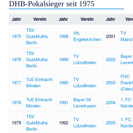
DHB-Pokalsieger seit 1975
Jahr
Verein
Jahr
Verein
Jahr
Ver
TSV
VfL
TV
1975
GutsMuths
1988
2001
Engelskirchen
Mainzl
Berlin
TSV
TV
Bayer
1976
GutsMuths
1989
2002
Lützellinden
Lever
Berlin
FHC
TuS Eintracht
TV
1977
1990
2003
Frankf
Minden
Lützellinden
(Oder
TuS Eintracht
Bayer 04
1. FC
1978
1991
2004
Minden
Leverkusen
Nürnb
TSV
TV
1. FC
1979
GutsMuths
1992
2005
Lützellinden
Nürnb
Berlin