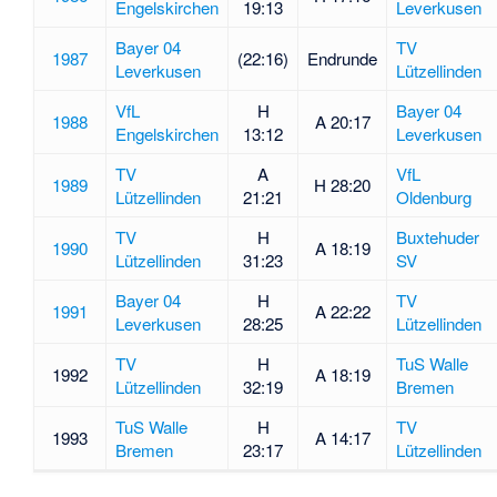
Engelskirchen
19:13
Leverkusen
Bayer 04
TV
1987
(22:16)
Endrunde
Leverkusen
Lützellinden
VfL
H
Bayer 04
1988
A 20:17
Engelskirchen
13:12
Leverkusen
TV
A
VfL
1989
H 28:20
Lützellinden
21:21
Oldenburg
TV
H
Buxtehuder
1990
A 18:19
Lützellinden
31:23
SV
Bayer 04
H
TV
1991
A 22:22
Leverkusen
28:25
Lützellinden
TV
H
TuS Walle
1992
A 18:19
Lützellinden
32:19
Bremen
TuS Walle
H
TV
1993
A 14:17
Bremen
23:17
Lützellinden