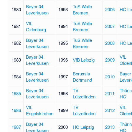
Bayer 04
TuS Walle
1980
1993
2006
HC Le
Leverkusen
Bremen
VfL
TuS Walle
1981
1994
2007
HC Le
Oldenburg
Bremen
Bayer 04
TuS Walle
1982
1995
2008
HC Le
Leverkusen
Bremen
Bayer 04
VfL
1983
1996
VfB Leipzig
2009
Leverkusen
Olden
Bayer 04
Borussia
Bayer
1984
1997
2010
Leverkusen
Dortmund
Lever
Bayer 04
TV
Thürin
1985
1998
2011
Leverkusen
Lützellinden
HC
VfL
TV
VfL
1986
1999
2012
Engelskirchen
Lützellinden
Olden
Bayer 04
Thürin
1987
2000
HC Leipzig
2013
Leverkusen
HC