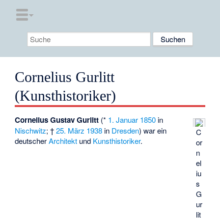
Cornelius Gurlitt
(Kunsthistoriker)
Cornelius Gustav Gurlitt
(*
1. Januar
1850
in
Nischwitz
; †
25. März
1938
in
Dresden
) war ein
C
deutscher
Architekt
und
Kunsthistoriker
.
or
n
el
iu
s
G
ur
lit