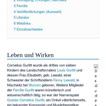
3
Familie
4
Veröffentlichungen (Auswahl)
5
Literatur
6
Weblinks
7
Einzelnachweise
Leben und Wirken
Cornelius Gurlitt wurde als drittes von sieben
Kindern des Landschaftsmalers
Louis Gurlitt
und
D
dessen Frau Elisabeth, geb. Lewald, einer
a
Schwester der Schriftstellerin
Fanny Lewald
, in
s
Nischwitz bei
Wurzen
geboren. Weitere Mitglieder
G
der
Familie Gurlitt
waren künstlerisch und
u
wissenschaftlich tätig; so war der Namenspate
rli
Gustav Cornelius Gurlitt
, ein Onkel väterlicherseits,
tt
ein bekannter Komponist und Musiktheoretiker.
h