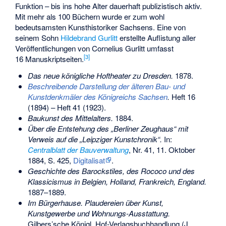
Funktion – bis ins hohe Alter dauerhaft publizistisch aktiv.
Mit mehr als 100 Büchern wurde er zum wohl
bedeutsamsten Kunsthistoriker Sachsens. Eine von
seinem Sohn
Hildebrand Gurlitt
erstellte Auflistung aller
Veröffentlichungen von Cornelius Gurlitt umfasst
[
3
]
16 Manuskriptseiten.
Das neue königliche Hoftheater zu Dresden.
1878.
Beschreibende Darstellung der älteren Bau- und
Kunstdenkmäler des Königreichs Sachsen
.
Heft 16
(1894) – Heft 41 (1923).
Baukunst des Mittelalters.
1884.
Über die Entstehung des „Berliner Zeughaus“ mit
Verweis auf die „Leipziger Kunstchronik“.
In:
Centralblatt der Bauverwaltung
, Nr. 41, 11. Oktober
1884, S. 425,
Digitalisat
.
Geschichte des Barockstiles, des Rococo und des
Klassicismus in Belgien, Holland, Frankreich, England.
1887–1889.
Im Bürgerhause. Plaudereien über Kunst,
Kunstgewerbe und Wohnungs-Ausstattung.
Gilbers’sche Königl. Hof-Verlagsbuchhandlung (J.