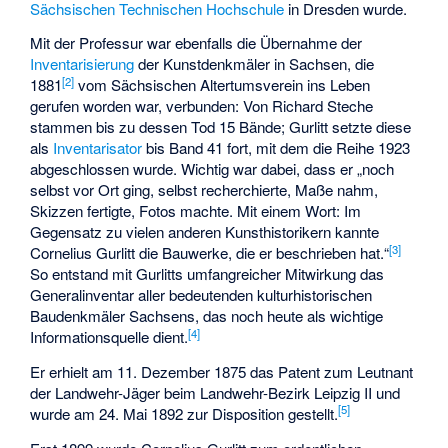
Sächsischen Technischen Hochschule
in Dresden wurde.
Mit der Professur war ebenfalls die Übernahme der
Inventarisierung
der Kunstdenkmäler in Sachsen, die
[
2
]
1881
vom
Sächsischen Altertumsverein
ins Leben
gerufen worden war, verbunden: Von Richard Steche
stammen bis zu dessen Tod 15 Bände; Gurlitt setzte diese
als
Inventarisator
bis Band 41 fort, mit dem die Reihe 1923
abgeschlossen wurde. Wichtig war dabei, dass er „noch
selbst vor Ort ging, selbst recherchierte, Maße nahm,
Skizzen fertigte, Fotos machte. Mit einem Wort: Im
Gegensatz zu vielen anderen Kunsthistorikern kannte
[
3
]
Cornelius Gurlitt die Bauwerke, die er beschrieben hat.“
So entstand mit Gurlitts umfangreicher Mitwirkung das
Generalinventar aller bedeutenden kulturhistorischen
Baudenkmäler Sachsens, das noch heute als wichtige
[
4
]
Informationsquelle dient.
Er erhielt am 11. Dezember 1875 das Patent zum Leutnant
der Landwehr-Jäger beim Landwehr-Bezirk Leipzig II und
[
5
]
wurde am 24. Mai 1892 zur Disposition gestellt.