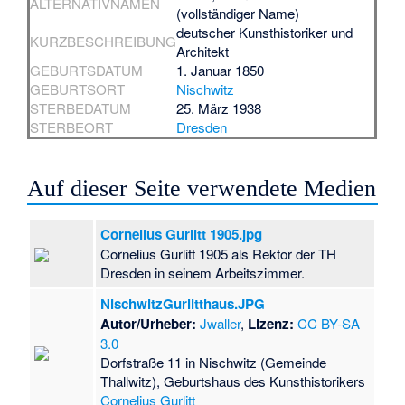
ALTERNATIVNAMEN
(vollständiger Name)
deutscher Kunsthistoriker und
KURZBESCHREIBUNG
Architekt
GEBURTSDATUM
1. Januar 1850
GEBURTSORT
Nischwitz
STERBEDATUM
25. März 1938
STERBEORT
Dresden
Auf dieser Seite verwendete Medien
Cornelius Gurlitt 1905.jpg
Cornelius Gurlitt 1905 als Rektor der TH
Dresden in seinem Arbeitszimmer.
NischwitzGurlitthaus.JPG
Autor/Urheber:
Jwaller
,
Lizenz:
CC BY-SA
3.0
Dorfstraße 11 in Nischwitz (Gemeinde
Thallwitz), Geburtshaus des Kunsthistorikers
Cornelius Gurlitt