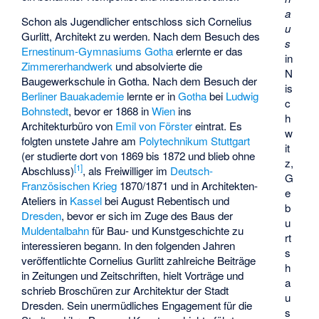
a
Schon als Jugendlicher entschloss sich Cornelius
u
Gurlitt, Architekt zu werden. Nach dem Besuch des
s
Ernestinum-Gymnasiums Gotha
erlernte er das
in
Zimmererhandwerk
und absolvierte die
N
Baugewerkschule in Gotha. Nach dem Besuch der
is
Berliner Bauakademie
lernte er in
Gotha
bei
Ludwig
c
Bohnstedt
, bevor er 1868 in
Wien
ins
h
Architekturbüro von
Emil von Förster
eintrat. Es
w
folgten unstete Jahre am
Polytechnikum Stuttgart
it
(er studierte dort von 1869 bis 1872 und blieb ohne
z,
[
1
]
Abschluss)
, als Freiwilliger im
Deutsch-
G
Französischen Krieg
1870/1871 und in Architekten-
e
Ateliers in
Kassel
bei
August Rebentisch
und
b
Dresden
, bevor er sich im Zuge des Baus der
u
Muldentalbahn
für Bau- und Kunstgeschichte zu
rt
interessieren begann. In den folgenden Jahren
s
veröffentlichte Cornelius Gurlitt zahlreiche Beiträge
h
in Zeitungen und Zeitschriften, hielt Vorträge und
a
schrieb Broschüren zur Architektur der Stadt
u
Dresden. Sein unermüdliches Engagement für die
s