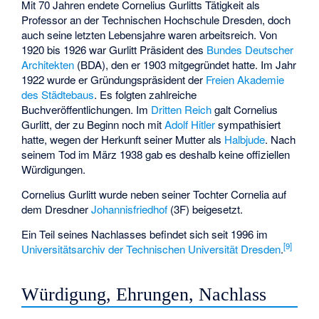
Mit 70 Jahren endete Cornelius Gurlitts Tätigkeit als
Professor an der Technischen Hochschule Dresden, doch
auch seine letzten Lebensjahre waren arbeitsreich. Von
1920 bis 1926 war Gurlitt Präsident des
Bundes Deutscher
Architekten
(BDA), den er 1903 mitgegründet hatte. Im Jahr
1922 wurde er Gründungspräsident der
Freien Akademie
des Städtebaus
. Es folgten zahlreiche
Buchveröffentlichungen. Im
Dritten Reich
galt Cornelius
Gurlitt, der zu Beginn noch mit
Adolf Hitler
sympathisiert
hatte, wegen der Herkunft seiner Mutter als
Halbjude
. Nach
seinem Tod im März 1938 gab es deshalb keine offiziellen
Würdigungen.
Cornelius Gurlitt wurde neben seiner Tochter Cornelia auf
dem Dresdner
Johannisfriedhof
(3F) beigesetzt.
Ein Teil seines Nachlasses befindet sich seit 1996 im
[
9
]
Universitätsarchiv der Technischen Universität Dresden
.
Würdigung, Ehrungen, Nachlass