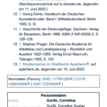
(Nachlassverzeichnis auf tu-dresden.de, abgerufen
am 11. Juni 2023.)
↑
Georg Dehio:
Handbuch der Deutschen
Kunstdenkmäler. Band I. Mitteldeutschland
. Berlin
1905, S. III.
↑
Geschichte der Denkmalpflege. Sachsen. Verlag
für Bauwesen, Berlin 1989,
ISBN 3-345-00292-2
, S.
128–129.
↑
Stephan Prager:
Die Deutsche Akademie für
Städtebau und Landesplanung – Rückblick und
Ausblick 1922–1955
. Verlag Ernst Wasmuth,
Tübingen 1955, S. 153
↑
Straßennamen im Stadtbezirk Aplerbeck
, auf
aplerbeck.de, abgerufen am 10. Juni 2023.
Normdaten (Person):
GND
:
117591289
|
LCCN
:
nr92034566
|
VIAF
:
37230038
|
Personendaten
Gurlitt, Cornelius
NAME
Gurlitt, Cornelius Gustav