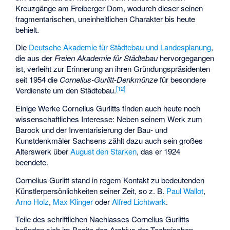
Kreuzgänge am Freiberger Dom, wodurch dieser seinen
fragmentarischen, uneinheitlichen Charakter bis heute
behielt.
Die
Deutsche Akademie für Städtebau und Landesplanung
,
die aus der
Freien Akademie für Städtebau
hervorgegangen
ist, verleiht zur Erinnerung an ihren Gründungspräsidenten
seit 1954 die
Cornelius-Gurlitt-Denkmünze
für besondere
[
12
]
Verdienste um den Städtebau.
Einige Werke Cornelius Gurlitts finden auch heute noch
wissenschaftliches Interesse: Neben seinem Werk zum
Barock und der Inventarisierung der Bau- und
Kunstdenkmäler Sachsens zählt dazu auch sein großes
Alterswerk über
August den Starken
, das er 1924
beendete.
Cornelius Gurlitt stand in regem Kontakt zu bedeutenden
Künstlerpersönlichkeiten seiner Zeit, so z. B.
Paul Wallot
,
Arno Holz
,
Max Klinger
oder
Alfred Lichtwark
.
Teile des schriftlichen Nachlasses Cornelius Gurlitts
befinden sich im Besitz des Archivs der Technischen