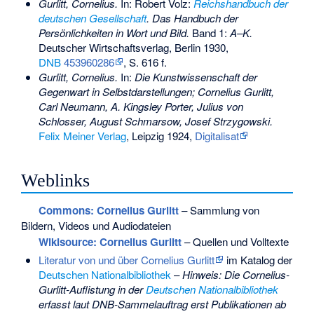
Gurlitt, Cornelius.
In: Robert Volz:
Reichshandbuch der
deutschen Gesellschaft
. Das Handbuch der
Persönlichkeiten in Wort und Bild.
Band 1:
A–K.
Deutscher Wirtschaftsverlag, Berlin 1930,
DNB
453960286
, S. 616 f.
Gurlitt, Cornelius.
In:
Die Kunstwissenschaft der
Gegenwart in Selbstdarstellungen; Cornelius Gurlitt,
Carl Neumann, A. Kingsley Porter, Julius von
Schlosser, August Schmarsow, Josef Strzygowski.
Felix Meiner Verlag
, Leipzig 1924,
Digitalisat
Weblinks
Commons
: Cornelius Gurlitt
– Sammlung von
Bildern, Videos und Audiodateien
Wikisource: Cornelius Gurlitt
– Quellen und Volltexte
Literatur von und über Cornelius Gurlitt
im Katalog der
Deutschen Nationalbibliothek
–
Hinweis: Die Cornelius-
Gurlitt-Auflistung in der
Deutschen Nationalbibliothek
erfasst laut DNB-Sammelauftrag erst Publikationen ab