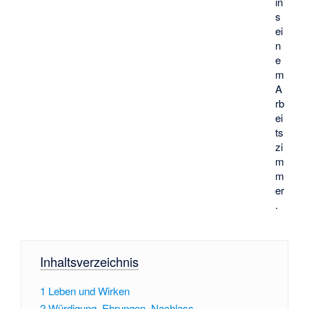
in
s
ei
n
e
m
A
rb
ei
ts
zi
m
m
er
.
Inhaltsverzeichnis
1
Leben und Wirken
2
Würdigung, Ehrungen, Nachlass