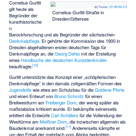
Cornelius Gurlitt
(c)
Paulae
,
CC BY-SA 3.0
gilt heute als
Cornelius-Gurlitt-Straße in
Begründer der
Dresden/Gittersee
kunsthistorische
n
Barockforschung und als Begründer der sächsischen
Denkmalpflege
. Er gehörte der Kommission des 1900 in
Dresden abgehaltenen ersten deutschen
Tags für
Denkmalpflege
an, die
Georg Dehio
mit der Erstellung
eines
Handbuchs der deutschen Kunstdenkmäler
[
10
]
beauftragte.
Gurlitt unterstützte das Konzept einer „schöpferischen
Denkmalpflege“ in den damals zeitgemäßen Formen des
Jugendstils
wie etwa am Schutzbau für die
Goldene Pforte
und einen Entwurf von
Bruno Schmitz
für einen
Breitwestturm am
Freiberger Dom
, der wenig später als
maßstabslos kritisiert wurde. Er bekämpfte seinerseits
erbittert die Entwürfe
Carl Schäfers
für die Vollendung der
Westtürme am
Meißner Dom
, die inzwischen allgemein als
[
11
]
Baudenkmal anerkannt sind.
Andererseits kämpfte er
um den Erhalt der mehrfach vom Abriss bedrohten