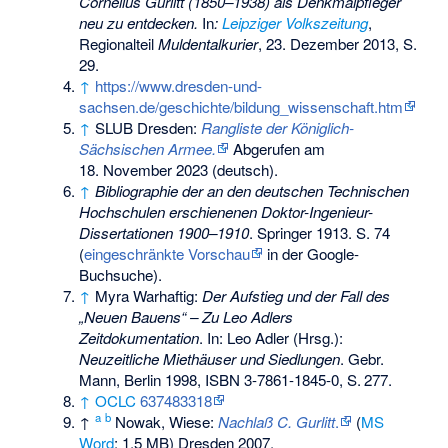
Cornelius Gurlitt (1850–1938) als Denkmalpfleger
neu zu entdecken.
In
:
Leipziger Volkszeitung
,
Regionalteil
Muldentalkurier
, 23. Dezember 2013, S.
29.
↑
https://www.dresden-und-
sachsen.de/geschichte/bildung_wissenschaft.htm
↑
SLUB Dresden:
Rangliste der Königlich-
Sächsischen Armee.
Abgerufen am
18. November 2023
(deutsch).
↑
Bibliographie der an den deutschen Technischen
Hochschulen erschienenen Doktor-Ingenieur-
Dissertationen 1900–1910
. Springer 1913. S. 74
(
eingeschränkte Vorschau
in der Google-
Buchsuche).
↑
Myra Warhaftig:
Der Aufstieg und der Fall des
„Neuen Bauens“ – Zu Leo Adlers
Zeitdokumentation
. In: Leo Adler (Hrsg.):
Neuzeitliche Miethäuser und Siedlungen
. Gebr.
Mann, Berlin 1998,
ISBN 3-7861-1845-0
,
S.
277
.
↑
OCLC
637483318
a
b
↑
Nowak, Wiese:
Nachlaß C. Gurlitt
.
(
MS
Word
; 1,5 MB) Dresden 2007.