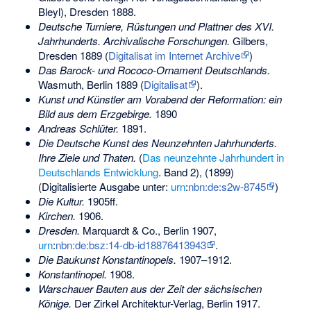
Bleyl), Dresden 1888.
Deutsche Turniere, Rüstungen und Plattner des XVI.
Jahrhunderts. Archivalische Forschungen.
Gilbers,
Dresden 1889 (
Digitalisat im Internet Archive
)
Das Barock- und Rococo-Ornament Deutschlands.
Wasmuth, Berlin 1889 (
Digitalisat
).
Kunst und Künstler am Vorabend der Reformation: ein
Bild aus dem Erzgebirge.
1890
Andreas Schlüter.
1891.
Die Deutsche Kunst des Neunzehnten Jahrhunderts.
Ihre Ziele und Thaten.
(
Das neunzehnte Jahrhundert in
Deutschlands Entwicklung
. Band 2), (1899)
(Digitalisierte Ausgabe unter:
urn
:
nbn:de:s2w-8745
)
Die Kultur.
1905ff.
Kirchen.
1906.
Dresden.
Marquardt & Co., Berlin 1907,
urn
:
nbn:de:bsz:14-db-id18876413943
.
Die Baukunst Konstantinopels.
1907–1912.
Konstantinopel.
1908.
Warschauer Bauten aus der Zeit der sächsischen
Könige.
Der Zirkel Architektur-Verlag, Berlin 1917.