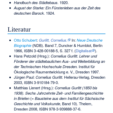
Handbuch des Städtebaus.
1920.
August der Starke: Ein Fürstenleben aus der Zeit des
deutschen Barock.
1924.
Literatur
Otto Schubert
:
Gurlitt, Cornelius.
In:
Neue Deutsche
Biographie
(NDB). Band 7, Duncker & Humblot, Berlin
1966,
ISBN 3-428-00188-5
, S. 327 f. (
Digitalisat
).
Hans Petzold (Hrsg.):
Cornelius Gurlitt. Lehrer und
Förderer der städtebaulichen Aus- und Weiterbildung an
der Technischen Hochschule Dresden.
Institut für
Ökologische Raumentwicklung e. V., Dresden 1997.
Jürgen Paul:
Cornelius Gurlitt.
Hellerau-Verlag, Dresden
2003,
ISBN 3-910184-79-0
.
Matthias Lienert (Hrsg.):
Cornelius Gurlitt (1850 bis
1938). Sechs Jahrzehnte Zeit- und Familiengeschichte
in Briefen
(=
Bausteine aus dem Institut für Sächsische
Geschichte und Volkskunde
, Band 10). Thelem,
Dresden 2008,
ISBN 978-3-939888-37-6
.