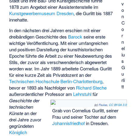
Stadt und ihre Bau- und Kunstgeschichte führte
v
1878 zum Angebot einer Assistentenstelle im
o
Kunstgewerbemuseum Dresden
, die Gurlitt bis 1887
n
innehatte.
C
o
In den nächsten drei Jahren erschien mit einer
r
dreibändigen Geschichte des
Barock
seine erste
n
wichtige Veröffentlichung. Mit einer umfangreichen
el
und positiven Darstellung der kunsthistorischen
iu
Epoche führte die Arbeit zu einer Neubewertung des
s
Stils, der zuvor als verschwenderisch abgewertet
G
worden war. Im Jahr 1889 arbeitete Cornelius Gurlitt
u
für eine kurze Zeit als Privatdozent an der
rli
Technischen Hochschule Berlin-Charlottenburg
,
tt
bevor er 1893 als Nachfolger von
Richard Steche
außerordentlicher Professor am
Lehrstuhl
für
Geschichte der
(c)
Paulae
,
CC BY-SA 3.0
technischen
Grab von Cornelius Gurlitt, seiner
Künste
an der
Frau und seiner Tochter auf dem
drei Jahre zuvor
Johannisfriedhof
in Dresden.
gegründeten
Königlich