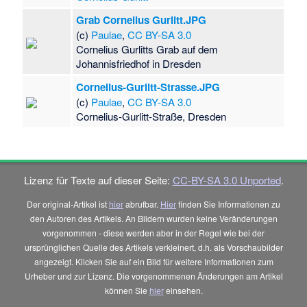
Grab Cornelius Gurlitt.JPG
(c)
Paulae
,
CC BY-SA 3.0
Cornelius Gurlitts Grab auf dem
Johannisfriedhof in Dresden
Cornelius-Gurlitt-Strasse.JPG
(c)
Paulae
,
CC BY-SA 3.0
Cornelius-Gurlitt-Straße, Dresden
Lizenz für Texte auf dieser Seite:
CC-BY-SA 3.0 Unported
.
Der original-Artikel ist
hier
abrufbar.
Hier
finden Sie Informationen zu
den Autoren des Artikels. An Bildern wurden keine Veränderungen
vorgenommen - diese werden aber in der Regel wie bei der
ursprünglichen Quelle des Artikels verkleinert, d.h. als Vorschaubilder
angezeigt. Klicken Sie auf ein Bild für weitere Informationen zum
Urheber und zur Lizenz. Die vorgenommenen Änderungen am Artikel
können Sie
hier
einsehen.