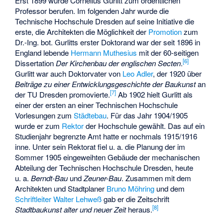
Erst 1899 wurde Cornelius Gurlitt zum ordentlichen
Professor berufen. Im folgenden Jahr wurde die
Technische Hochschule Dresden auf seine Initiative die
erste, die Architekten die Möglichkeit der
Promotion
zum
Dr.-Ing. bot. Gurlitts erster Doktorand war der seit 1896 in
England lebende
Hermann Muthesius
mit der 60-seitigen
[
6
]
Dissertation
Der Kirchenbau der englischen Secten
.
Gurlitt war auch Doktorvater von
Leo Adler
, der 1920 über
Beiträge zu einer Entwicklungsgeschichte der Baukunst
an
[
7
]
der TU Dresden promovierte.
Ab 1902 hielt Gurlitt als
einer der ersten an einer Technischen Hochschule
Vorlesungen zum
Städtebau
. Für das Jahr 1904/1905
wurde er zum
Rektor
der Hochschule gewählt. Das auf ein
Studienjahr begrenzte Amt hatte er nochmals 1915/1916
inne. Unter sein Rektorat fiel u. a. die Planung der im
Sommer 1905 eingeweihten Gebäude der mechanischen
Abteilung der Technischen Hochschule Dresden, heute
u. a.
Berndt-Bau
und
Zeuner-Bau
. Zusammen mit dem
Architekten und Stadtplaner
Bruno Möhring
und dem
Schriftleiter
Walter Lehweß
gab er die Zeitschrift
[
8
]
Stadtbaukunst alter und neuer Zeit
heraus.