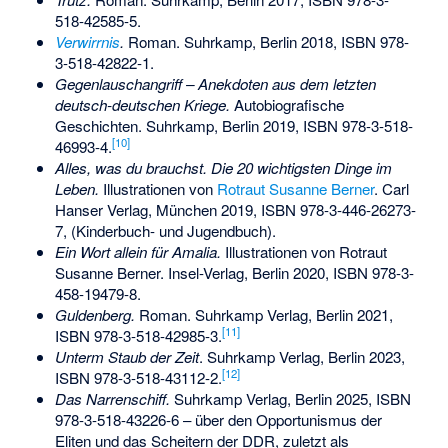
518-42585-5
.
Verwirrnis
.
Roman. Suhrkamp, Berlin 2018,
ISBN 978-
3-518-42822-1
.
Gegenlauschangriff – Anekdoten aus dem letzten
deutsch-deutschen Kriege.
Autobiografische
Geschichten. Suhrkamp, Berlin 2019,
ISBN 978-3-518-
[
10
]
46993-4
.
Alles, was du brauchst. Die 20 wichtigsten Dinge im
Leben.
Illustrationen von
Rotraut Susanne Berner
. Carl
Hanser Verlag, München 2019,
ISBN 978-3-446-26273-
7
, (Kinderbuch- und Jugendbuch).
Ein Wort allein für Amalia.
Illustrationen von Rotraut
Susanne Berner. Insel-Verlag, Berlin 2020,
ISBN 978-3-
458-19479-8
.
Guldenberg.
Roman. Suhrkamp Verlag, Berlin 2021,
[
11
]
ISBN 978-3-518-42985-3
.
Unterm Staub der Zeit
. Suhrkamp Verlag, Berlin 2023,
[
12
]
ISBN 978-3-518-43112-2
.
Das Narrenschiff
.
Suhrkamp Verlag, Berlin 2025,
ISBN
978-3-518-43226-6
– über den Opportunismus der
Eliten und das Scheitern der DDR, zuletzt als