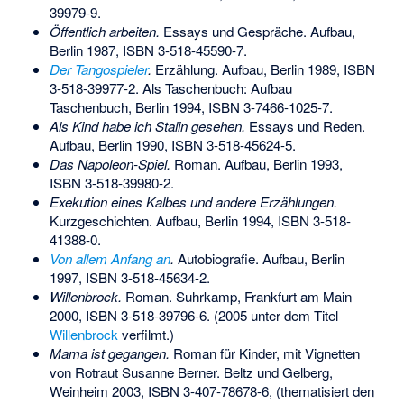
39979-9
.
Öffentlich arbeiten.
Essays und Gespräche. Aufbau,
Berlin 1987,
ISBN 3-518-45590-7
.
Der Tangospieler
.
Erzählung. Aufbau, Berlin 1989,
ISBN
3-518-39977-2
. Als Taschenbuch: Aufbau
Taschenbuch, Berlin 1994,
ISBN 3-7466-1025-7
.
Als Kind habe ich Stalin gesehen.
Essays und Reden.
Aufbau, Berlin 1990,
ISBN 3-518-45624-5
.
Das Napoleon-Spiel
.
Roman. Aufbau, Berlin 1993,
ISBN 3-518-39980-2
.
Exekution eines Kalbes und andere Erzählungen.
Kurzgeschichten. Aufbau, Berlin 1994,
ISBN 3-518-
41388-0
.
Von allem Anfang an
.
Autobiografie. Aufbau, Berlin
1997,
ISBN 3-518-45634-2
.
Willenbrock.
Roman. Suhrkamp, Frankfurt am Main
2000,
ISBN 3-518-39796-6
. (2005 unter dem Titel
Willenbrock
verfilmt.)
Mama ist gegangen.
Roman für Kinder, mit Vignetten
von Rotraut Susanne Berner. Beltz und Gelberg,
Weinheim 2003,
ISBN 3-407-78678-6
, (thematisiert den