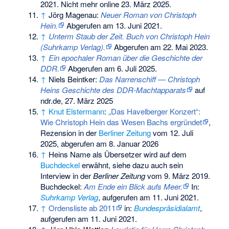
2021. Nicht mehr online 23. März 2025.
↑
Jörg Magenau:
Neuer Roman von Christoph
Hein.
Abgerufen am 13. Juni 2021
.
↑
Unterm Staub der Zeit. Buch von Christoph Hein
(Suhrkamp Verlag).
Abgerufen am 22. Mai 2023
.
↑
Ein epochaler Roman über die Geschichte der
DDR.
Abgerufen am 6. Juli 2025
.
↑
Niels Beintker:
Das Narrenschiff — Christoph
Heins Geschichte des DDR-Machtapparats
auf
ndr.de, 27. März 2025
↑
Knut Elstermann
:
„Das Havelberger Konzert“:
Wie Christoph Hein das Wesen Bachs ergründet
,
Rezension in der
Berliner Zeitung
vom 12. Juli
2025, abgerufen am 8. Januar 2026
↑
Heins Name als Übersetzer wird auf dem
Buchdeckel
erwähnt, siehe dazu auch sein
Interview in der
Berliner Zeitung
vom 9. März 2019.
Buchdeckel:
Am Ende ein Blick aufs Meer.
In:
Suhrkamp Verlag
, aufgerufen am 11. Juni 2021.
↑
Ordensliste ab 2011
in:
Bundespräsidialamt
,
aufgerufen am 11. Juni 2021.