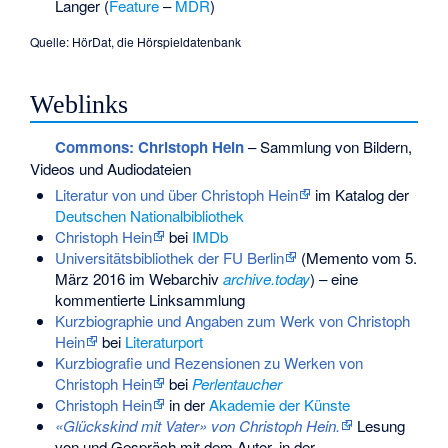
Langer
(
Feature
–
MDR
)
Quelle: HörDat, die Hörspieldatenbank
Weblinks
Commons
: Christoph Hein
– Sammlung von Bildern,
Videos und Audiodateien
Literatur von und über Christoph Hein
im Katalog der
Deutschen Nationalbibliothek
Christoph Hein
bei
IMDb
Universitätsbibliothek der FU Berlin
(
Memento
vom 5.
März 2016 im Webarchiv
archive.today
) – eine
kommentierte Linksammlung
Kurzbiographie und Angaben zum Werk von Christoph
Hein
bei
Literaturport
Kurzbiografie und Rezensionen zu Werken von
Christoph Hein
bei
Perlentaucher
Christoph Hein
in der
Akademie der Künste
«Glückskind mit Vater» von Christoph Hein.
Lesung
von und Gespräch mit dem Autor, in der