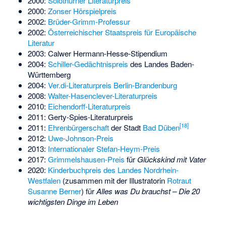
2000:
Solothurner Literaturpreis
2000:
Zonser Hörspielpreis
2002:
Brüder-Grimm-Professur
2002:
Österreichischer Staatspreis für Europäische
Literatur
2003:
Calwer Hermann-Hesse-Stipendium
2004:
Schiller-Gedächtnispreis
des Landes Baden-
Württemberg
2004:
Ver.di-Literaturpreis Berlin-Brandenburg
2008:
Walter-Hasenclever-Literaturpreis
2010:
Eichendorff-Literaturpreis
2011:
Gerty-Spies-Literaturpreis
[
18
]
2011:
Ehrenbürgerschaft
der Stadt
Bad Düben
2012:
Uwe-Johnson-Preis
2013:
Internationaler Stefan-Heym-Preis
2017:
Grimmelshausen-Preis
für
Glückskind mit Vater
2020:
Kinderbuchpreis des Landes Nordrhein-
Westfalen
(zusammen mit der Illustratorin
Rotraut
Susanne Berner
) für
Alles was Du brauchst – Die 20
wichtigsten Dinge im Leben