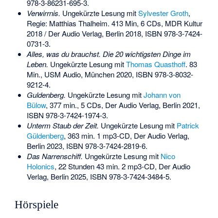
978-3-86231-695-3
.
Verwirrnis.
Ungekürzte Lesung mit
Sylvester Groth
,
Regie: Matthias Thalheim. 413 Min, 6 CDs, MDR Kultur
2018 / Der Audio Verlag, Berlin 2018,
ISBN 978-3-7424-
0731-3
.
Alles, was du brauchst. Die 20 wichtigsten Dinge im
Leben.
Ungekürzte Lesung mit
Thomas Quasthoff
. 83
Min., USM Audio, München 2020,
ISBN 978-3-8032-
9212-4
.
Guldenberg.
Ungekürzte Lesung mit
Johann von
Bülow
, 377 min., 5 CDs, Der Audio Verlag, Berlin 2021,
ISBN 978-3-7424-1974-3
.
Unterm Staub der Zeit.
Ungekürzte Lesung mit
Patrick
Güldenberg
, 363 min. 1 mp3-CD, Der Audio Verlag,
Berlin 2023,
ISBN 978-3-7424-2819-6
.
Das Narrenschiff.
Ungekürzte Lesung mit
Nico
Holonics
, 22 Stunden 43 min. 2 mp3-CD, Der Audio
Verlag, Berlin 2025,
ISBN 978-3-7424-3484-5
.
Hörspiele