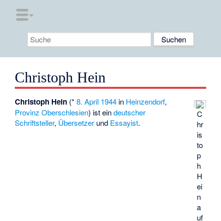
Christoph Hein
Christoph Hein
(*
8. April
1944
in
Heinzendorf
,
Provinz Oberschlesien
) ist ein
deutscher
C
Schriftsteller
,
Übersetzer
und
Essayist
.
hr
is
to
p
h
H
ei
n
a
uf