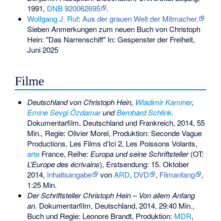
1991,
DNB
920062695
.
Wolfgang J. Ruf
:
Aus der grauen Welt der Mitmacher.
Sieben Anmerkungen zum neuen Buch von Christoph
Hein: "Das Narrenschiff" In: Gespenster der Freiheit,
Juni 2025
Filme
Deutschland von Christoph Hein,
Wladimir Kaminer
,
Emine Sevgi Özdamar
und
Bernhard Schlink
.
Dokumentarfilm, Deutschland und Frankreich, 2014, 55
Min., Regie: Olivier Morel, Produktion: Seconde Vague
Productions, Les Films d’Ici 2, Les Poissons Volants,
arte
France, Reihe:
Europa und seine Schriftsteller
(OT:
L’Europe des écrivains
), Erstsendung: 15. Oktober
2014,
Inhaltsangabe
von
ARD
,
DVD
,
Filmanfang
,
1:25 Min.
Der Schriftsteller Christoph Hein – Von allem Anfang
an.
Dokumentarfilm, Deutschland, 2014, 29:40 Min.,
Buch und Regie: Leonore Brandt, Produktion:
MDR
,