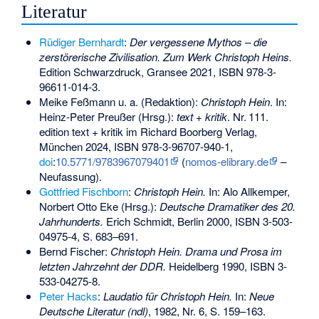
Literatur
Rüdiger Bernhardt
:
Der vergessene Mythos – die
zerstörerische Zivilisation. Zum Werk Christoph Heins.
Edition Schwarzdruck, Gransee 2021,
ISBN 978-3-
96611-014-3
.
Meike Feßmann u. a. (Redaktion):
Christoph Hein
. In:
Heinz-Peter Preußer (Hrsg.):
text + kritik
.
Nr.
111
.
edition text + kritik im Richard Boorberg Verlag,
München 2024,
ISBN 978-3-96707-940-1
,
doi
:
10.5771/9783967079401
(
nomos-elibrary.de
–
Neufassung).
Gottfried Fischborn
:
Christoph Hein.
In: Alo Allkemper,
Norbert Otto Eke
(Hrsg.):
Deutsche Dramatiker des 20.
Jahrhunderts.
Erich Schmidt, Berlin 2000,
ISBN 3-503-
04975-4
, S. 683–691.
Bernd Fischer:
Christoph Hein. Drama und Prosa im
letzten Jahrzehnt der DDR.
Heidelberg 1990,
ISBN 3-
533-04275-8
.
Peter Hacks
:
Laudatio für Christoph Hein.
In:
Neue
Deutsche Literatur
(ndl)
, 1982, Nr. 6, S. 159–163.