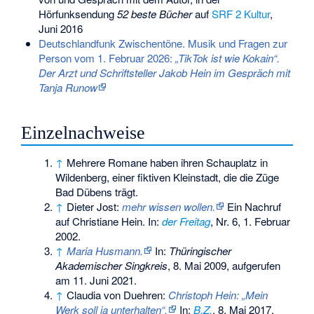
Hörfunksendung
52 beste Bücher
auf
SRF 2 Kultur
,
Juni 2016
Deutschlandfunk Zwischentöne. Musik und Fragen zur
Person vom 1. Februar 2026:
„TikTok ist wie Kokain“.
Der Arzt und Schriftsteller Jakob Hein im Gespräch mit
Tanja Runow
Einzelnachweise
↑
Mehrere Romane haben ihren Schauplatz in
Wildenberg, einer fiktiven Kleinstadt, die die Züge
Bad Dübens trägt.
↑
Dieter Jost:
mehr wissen wollen.
Ein Nachruf
auf Christiane Hein. In:
der Freitag
, Nr. 6, 1. Februar
2002.
↑
Maria Husmann.
In:
Thüringischer
Akademischer Singkreis
, 8. Mai 2009, aufgerufen
am 11. Juni 2021.
↑
Claudia von Duehren:
Christoph Hein: „Mein
Werk soll ja unterhalten“.
In:
B.Z.
, 8. Mai 2017.