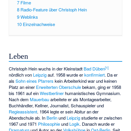
7
Filme
8
Radio-Feature über Christoph Hein
9
Weblinks
10
Einzelnachweise
Leben
[
1
]
Christoph Hein wuchs in der Kleinstadt
Bad Düben
nördlich von
Leipzig
auf. 1958 wurde er
konfirmiert
. Da er
als
Sohn eines Pfarrers
kein Arbeiterkind war und keinen
Platz an einer
Erweiterten Oberschule
bekam, ging er 1958
bis 1961 auf ein
Westberliner
humanistisches Gymnasium.
Nach dem
Mauerbau
arbeitete er als Montagearbeiter,
Buchhändler, Kellner, Journalist, Schauspieler und
Regieassistent
. 1964 legte er sein Abitur an der
Abendschule ab. In
Berlin
und
Leipzig
studierte er zwischen
1967 und 1971
Philosophie
und
Logik
. Danach wurde er
Dramaturg
und Autor an der
Volksbühne
in
Ost-Berlin
. Seit