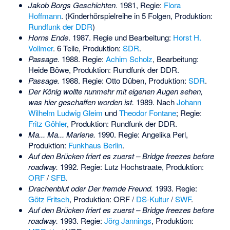
Jakob Borgs Geschichten.
1981, Regie:
Flora
Hoffmann
. (Kinderhörspielreihe in 5 Folgen, Produktion:
Rundfunk der DDR
)
Horns Ende
. 1987. Regie und Bearbeitung:
Horst H.
Vollmer
. 6 Teile, Produktion:
SDR
.
Passage.
1988. Regie:
Achim Scholz
, Bearbeitung:
Heide Böwe
, Produktion: Rundfunk der DDR.
Passage.
1988. Regie: Otto Düben, Produktion:
SDR
.
Der König wollte nunmehr mit eigenen Augen sehen,
was hier geschaffen worden ist.
1989. Nach
Johann
Wilhelm Ludwig Gleim
und
Theodor Fontane
; Regie:
Fritz Göhler
, Produktion: Rundfunk der DDR.
Ma... Ma... Marlene.
1990. Regie: Angelika Perl,
Produktion:
Funkhaus Berlin
.
Auf den Brücken friert es zuerst – Bridge freezes before
roadway.
1992. Regie: Lutz Hochstraate, Produktion:
ORF
/
SFB
.
Drachenblut oder Der fremde Freund.
1993. Regie:
Götz Fritsch
, Produktion: ORF /
DS-Kultur
/
SWF
.
Auf den Brücken friert es zuerst – Bridge freezes before
roadway.
1993. Regie:
Jörg Jannings
, Produktion: