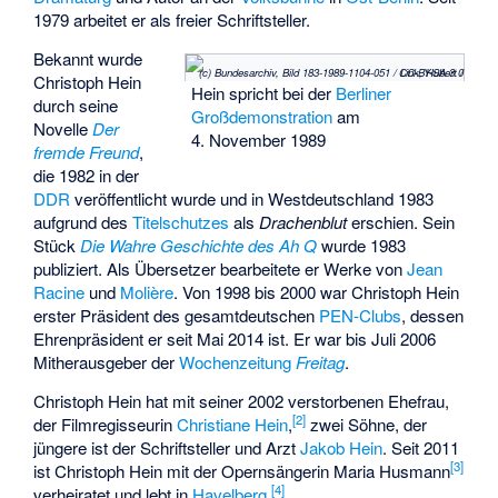
1979 arbeitet er als freier Schriftsteller.
Bekannt wurde
(c) Bundesarchiv, Bild 183-1989-1104-051 / Link, Hubert / CC-BY-SA 3.0
Christoph Hein
Hein spricht bei der
Berliner
durch seine
Großdemonstration
am
Novelle
Der
4. November 1989
fremde Freund
,
die 1982 in der
DDR
veröffentlicht wurde und in Westdeutschland 1983
aufgrund des
Titelschutzes
als
Drachenblut
erschien. Sein
Stück
Die Wahre Geschichte des Ah Q
wurde 1983
publiziert. Als Übersetzer bearbeitete er Werke von
Jean
Racine
und
Molière
. Von 1998 bis 2000 war Christoph Hein
erster Präsident des gesamtdeutschen
PEN-Clubs
, dessen
Ehrenpräsident er seit Mai 2014 ist. Er war bis Juli 2006
Mitherausgeber der
Wochenzeitung
Freitag
.
Christoph Hein hat mit seiner 2002 verstorbenen Ehefrau,
[
2
]
der Filmregisseurin
Christiane Hein
,
zwei Söhne, der
jüngere ist der Schriftsteller und Arzt
Jakob Hein
. Seit 2011
[
3
]
ist Christoph Hein mit der Opernsängerin Maria Husmann
[
4
]
verheiratet und lebt in
Havelberg
.