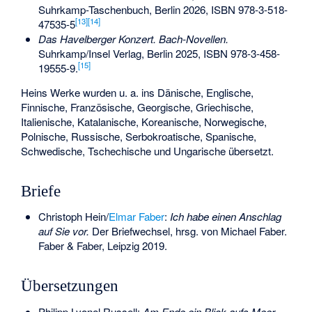
Suhrkamp-Taschenbuch, Berlin 2026,
ISBN 978-3-518-
[
13
]
[
14
]
47535-5
Das Havelberger Konzert. Bach-Novellen.
Suhrkamp/Insel Verlag, Berlin 2025,
ISBN 978-3-458-
[
15
]
19555-9
.
Heins Werke wurden u. a. ins Dänische, Englische,
Finnische, Französische, Georgische, Griechische,
Italienische, Katalanische, Koreanische, Norwegische,
Polnische, Russische, Serbokroatische, Spanische,
Schwedische, Tschechische und Ungarische übersetzt.
Briefe
Christoph Hein/
Elmar Faber
:
Ich habe einen Anschlag
auf Sie vor.
Der Briefwechsel, hrsg. von Michael Faber.
Faber & Faber, Leipzig 2019.
Übersetzungen
Philipp Lyonel Russell:
Am Ende ein Blick aufs Meer.