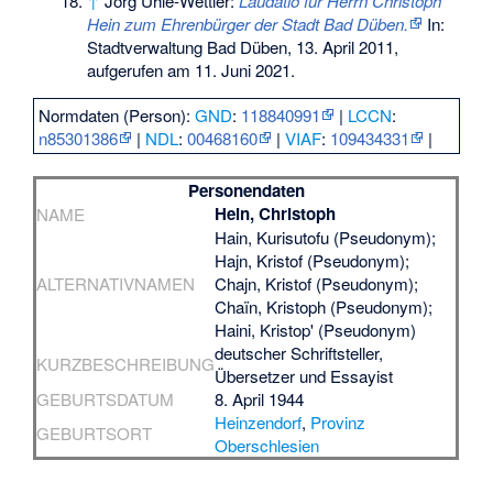
↑
Jörg Uhle-Wettler:
Laudatio für Herrn Christoph
Hein zum Ehrenbürger der Stadt Bad Düben.
In:
Stadtverwaltung Bad Düben, 13. April 2011,
aufgerufen am 11. Juni 2021.
Normdaten (Person):
GND
:
118840991
|
LCCN
:
n85301386
|
NDL
:
00468160
|
VIAF
:
109434331
|
Personendaten
Hein, Christoph
NAME
Hain, Kurisutofu (Pseudonym);
Hajn, Kristof (Pseudonym);
ALTERNATIVNAMEN
Chajn, Kristof (Pseudonym);
Chaïn, Kristoph (Pseudonym);
Haini, Kristop' (Pseudonym)
deutscher Schriftsteller,
KURZBESCHREIBUNG
Übersetzer und Essayist
GEBURTSDATUM
8. April 1944
Heinzendorf
,
Provinz
GEBURTSORT
Oberschlesien