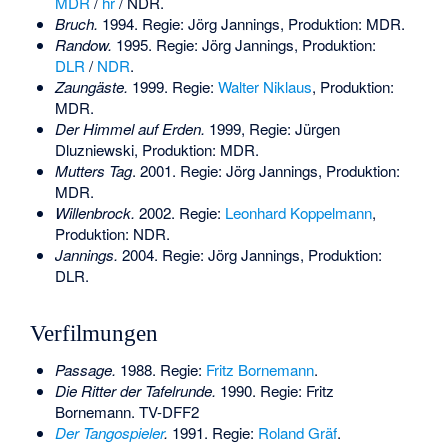
MDR
/
hr
/ NDR.
Bruch.
1994. Regie: Jörg Jannings, Produktion: MDR.
Randow.
1995. Regie: Jörg Jannings, Produktion:
DLR
/
NDR
.
Zaungäste.
1999. Regie:
Walter Niklaus
, Produktion:
MDR.
Der Himmel auf Erden.
1999, Regie: Jürgen
Dluzniewski, Produktion: MDR.
Mutters Tag
. 2001. Regie: Jörg Jannings, Produktion:
MDR.
Willenbrock.
2002. Regie:
Leonhard Koppelmann
,
Produktion: NDR.
Jannings.
2004. Regie: Jörg Jannings, Produktion:
DLR.
Verfilmungen
Passage.
1988. Regie:
Fritz Bornemann
.
Die Ritter der Tafelrunde.
1990. Regie: Fritz
Bornemann. TV-DFF2
Der Tangospieler
.
1991. Regie:
Roland Gräf
.