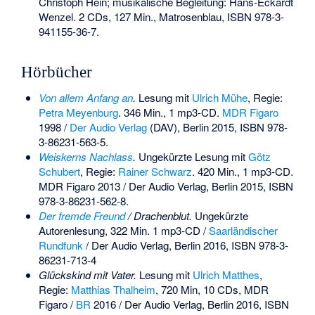
Christoph Hein; musikalische Begleitung: Hans-Eckardt
Wenzel. 2 CDs, 127 Min., Matrosenblau,
ISBN 978-3-
941155-36-7
.
Hörbücher
Von allem Anfang an
.
Lesung mit
Ulrich Mühe
, Regie:
Petra Meyenburg
. 346 Min., 1 mp3-CD.
MDR Figaro
1998 /
Der Audio Verlag
(DAV), Berlin 2015,
ISBN 978-
3-86231-563-5
.
Weiskerns Nachlass
.
Ungekürzte Lesung mit
Götz
Schubert
, Regie:
Rainer Schwarz
. 420 Min., 1 mp3-CD.
MDR Figaro 2013 / Der Audio Verlag, Berlin 2015,
ISBN
978-3-86231-562-8
.
Der fremde Freund
/ Drachenblut.
Ungekürzte
Autorenlesung, 322 Min. 1 mp3-CD /
Saarländischer
Rundfunk
/ Der Audio Verlag, Berlin 2016,
ISBN 978-3-
86231-713-4
Glückskind mit Vater.
Lesung mit
Ulrich Matthes
,
Regie:
Matthias Thalheim
, 720 Min, 10 CDs, MDR
Figaro /
BR
2016 / Der Audio Verlag, Berlin 2016,
ISBN