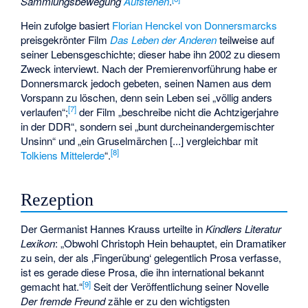
Sammlungsbewegung
Aufstehen
.
Hein zufolge basiert
Florian Henckel von Donnersmarcks
preisgekrönter Film
Das Leben der Anderen
teilweise auf
seiner Lebensgeschichte; dieser habe ihn 2002 zu diesem
Zweck interviewt. Nach der Premierenvorführung habe er
Donnersmarck jedoch gebeten, seinen Namen aus dem
Vorspann zu löschen, denn sein Leben sei „völlig anders
[
7
]
verlaufen“;
der Film „beschreibe nicht die Achtzigerjahre
in der DDR“, sondern sei „bunt durcheinandergemischter
Unsinn“ und „ein Gruselmärchen [...] vergleichbar mit
[
8
]
Tolkiens
Mittelerde
“.
Rezeption
Der Germanist Hannes Krauss urteilte in
Kindlers Literatur
Lexikon
: „Obwohl Christoph Hein behauptet, ein Dramatiker
zu sein, der als ‚Fingerübung‘ gelegentlich Prosa verfasse,
ist es gerade diese Prosa, die ihn international bekannt
[
9
]
gemacht hat.“
Seit der Veröffentlichung seiner Novelle
Der fremde Freund
zähle er zu den wichtigsten