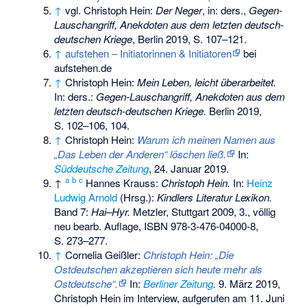
↑
vgl. Christoph Hein:
Der Neger
, in: ders.,
Gegen-
Lauschangriff, Anekdoten aus dem letzten deutsch-
deutschen Kriege
, Berlin 2019, S. 107–121.
↑
aufstehen – Initiatorinnen & Initiatoren
bei
aufstehen.de
↑
Christoph Hein:
Mein Leben, leicht überarbeitet.
In: ders.:
Gegen-Lauschangriff, Anekdoten aus dem
letzten deutsch-deutschen Kriege.
Berlin 2019,
S. 102–106, 104.
↑
Christoph Hein:
Warum ich meinen Namen aus
„Das Leben der Anderen“ löschen ließ.
In:
Süddeutsche Zeitung
, 24. Januar 2019.
a
b
c
↑
Hannes Krauss:
Christoph Hein.
In:
Heinz
Ludwig Arnold
(Hrsg.):
Kindlers Literatur Lexikon
.
Band 7:
Hai–Hyr.
Metzler, Stuttgart 2009, 3., völlig
neu bearb. Auflage,
ISBN 978-3-476-04000-8
,
S. 273–277.
↑
Cornelia Geißler:
Christoph Hein: „Die
Ostdeutschen akzeptieren sich heute mehr als
Ostdeutsche“.
In:
Berliner Zeitung
.
9. März 2019,
Christoph Hein im Interview, aufgerufen am 11. Juni