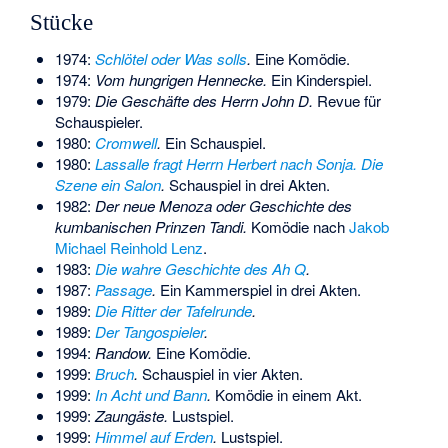
Stücke
1974:
Schlötel oder Was solls
.
Eine Komödie.
1974:
Vom hungrigen Hennecke.
Ein Kinderspiel.
1979:
Die Geschäfte des Herrn John D.
Revue für
Schauspieler.
1980:
Cromwell
.
Ein Schauspiel.
1980:
Lassalle fragt Herrn Herbert nach Sonja. Die
Szene ein Salon
.
Schauspiel in drei Akten.
1982:
Der neue Menoza
oder Geschichte des
kumbanischen Prinzen Tandi.
Komödie nach
Jakob
Michael Reinhold Lenz
.
1983:
Die wahre Geschichte des Ah Q
.
1987:
Passage
.
Ein Kammerspiel in drei Akten.
1989:
Die Ritter der Tafelrunde
.
1989:
Der Tangospieler
.
1994:
Randow.
Eine Komödie.
1999:
Bruch
.
Schauspiel in vier Akten.
1999:
In Acht und Bann
.
Komödie in einem Akt.
1999:
Zaungäste.
Lustspiel.
1999:
Himmel auf Erden
.
Lustspiel.