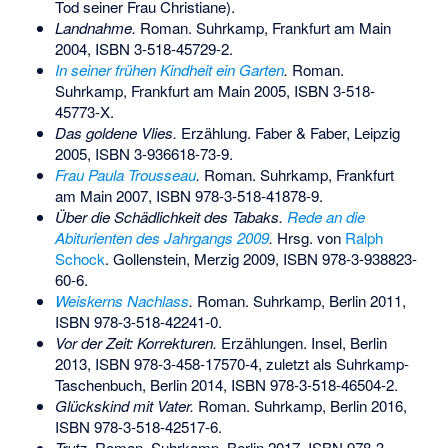
Tod seiner Frau Christiane).
Landnahme
.
Roman. Suhrkamp, Frankfurt am Main
2004,
ISBN 3-518-45729-2
.
In seiner frühen Kindheit ein Garten
.
Roman.
Suhrkamp, Frankfurt am Main 2005,
ISBN 3-518-
45773-X
.
Das goldene Vlies
.
Erzählung. Faber & Faber, Leipzig
2005,
ISBN 3-936618-73-9
.
Frau Paula Trousseau
.
Roman. Suhrkamp, Frankfurt
am Main 2007,
ISBN 978-3-518-41878-9
.
Über die Schädlichkeit des Tabaks.
Rede an die
Abiturienten des Jahrgangs 2009
.
Hrsg. von
Ralph
Schock
. Gollenstein, Merzig 2009,
ISBN 978-3-938823-
60-6
.
Weiskerns Nachlass
.
Roman. Suhrkamp, Berlin 2011,
ISBN 978-3-518-42241-0
.
Vor der Zeit: Korrekturen.
Erzählungen. Insel, Berlin
2013,
ISBN 978-3-458-17570-4
, zuletzt als Suhrkamp-
Taschenbuch, Berlin 2014,
ISBN 978-3-518-46504-2
.
Glückskind mit Vater
.
Roman. Suhrkamp, Berlin 2016,
ISBN 978-3-518-42517-6
.
Trutz.
Roman. Suhrkamp, Berlin 2017,
ISBN 978-3-