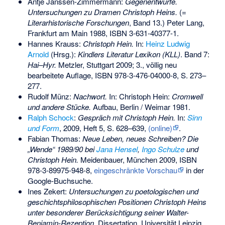
Antje Janssen-Zimmermann:
Gegenentwürfe.
Untersuchungen zu Dramen Christoph Heins.
(=
Literarhistorische Forschungen
, Band 13.) Peter Lang,
Frankfurt am Main 1988,
ISBN 3-631-40377-1
.
Hannes Krauss:
Christoph Hein.
In:
Heinz Ludwig
Arnold
(Hrsg.):
Kindlers Literatur Lexikon
(KLL)
. Band 7:
Hai–Hyr.
Metzler, Stuttgart 2009; 3., völlig neu
bearbeitete Auflage,
ISBN 978-3-476-04000-8
, S. 273–
277.
Rudolf Münz:
Nachwort.
In: Christoph Hein:
Cromwell
und andere Stücke.
Aufbau, Berlin / Weimar 1981.
Ralph Schock
:
Gespräch mit Christoph Hein.
In:
Sinn
und Form
, 2009, Heft 5, S. 628–639,
(online)
.
Fabian Thomas:
Neue Leben, neues Schreiben? Die
„Wende“ 1989/90 bei
Jana Hensel
,
Ingo Schulze
und
Christoph Hein.
Meidenbauer, München 2009,
ISBN
978-3-89975-948-8
,
eingeschränkte Vorschau
in der
Google-Buchsuche.
Ines Zekert:
Untersuchungen zu poetologischen und
geschichtsphilosophischen Positionen Christoph Heins
unter besonderer Berücksichtigung seiner Walter-
Benjamin-Rezeption.
Dissertation, Universität Leipzig,