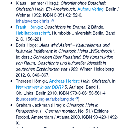
Klaus Hammer
(Hrsg.):
Chronist ohne Botschaft.
Christoph Hein. Ein Arbeitsbuch.
Aufbau Verlag
, Berlin /
Weimar 1992,
ISBN 3-351-02152-6
,
Inhaltsverzeichnis.
Frank Hörnigk
:
Geschichte im Drama.
2 Bände.
Habilitationsschrift
, Humboldt-Universität Berlin, Band
2, S. 156–221.
Boris Hoge:
„Alles wird Asien“ – Kulturalismus und
kulturelle Indifferenz in Christoph Heins „Willenbrock“.
In: ders.:
Schreiben über Russland. Die Konstruktion
von Raum, Geschichte und kultureller Identität in
deutschen Erzähltexten seit 1989.
Winter, Heidelberg
2012, S. 346–367.
Therese Hörnigk,
Andreas Herbst
:
Hein, Christoph
. In:
Wer war wer in der DDR?
5. Auflage.
Band
1
.
Ch. Links, Berlin 2010,
ISBN 978-3-86153-561-4
(
bundesstiftung-aufarbeitung.de
).
Graham Jackman (Hrsg.):
Christoph Hein in
Perspective.
(=
German monitor
, No. 51.) Editions
Rodopi, Amsterdam / Atlanta 2000,
ISBN 90-420-1492-
X
.