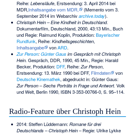
Reihe:
Lebensläufe
, Erstsendung: 3. April 2014 bei
MDR,
Inhaltsangabe vom MDR,
(
Memento
vom 3.
September 2014 im Webarchiv
archive.today
).
Christoph Hein – Eine Kindheit in Deutschland.
Dokumentarfilm, Deutschland, 2000, 43:13 Min., Buch
und Regie: Raimund Koplin, Produktion:
Bayerischer
Rundfunk
, Reihe:
Kindheitsgeschichten
,
Inhaltsangabe
von
ARD
.
Zur Person
:
Günter Gaus
im Gespräch mit Christoph
Hein.
Gespräch, DDR, 1990, 45 Min., Regie: Harald
Becker, Produktion:
DFF
, Reihe:
Zur Person
,
Erstsendung: 13. März 1990 bei DFF,
Filmdaten
von
Deutsche Kinemathek
, abgedruckt in: Günter Gaus:
Zur Person – Sechs Porträts in Frage und Antwort.
Volk
und Welt, Berlin 1990,
ISBN 3-353-00766-0
, S. 95–114.
Radio-Feature über Christoph Hein
2014:
Steffen Lüddemann
:
Romane für drei
Deutschlands – Christoph Hein
– Regie:
Ulrike Lykke