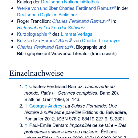
Katalog der
Deutschen Nationalbibliothek
Werke von und über Charles Ferdinand Ramuz
in der
Deutschen Digitalen Bibliothek
Roger Francillon:
Charles Ferdinand Ramuz.
In:
Historisches Lexikon der Schweiz
.
Kurzbiographie
des
Limmat Verlags
Kurztext zu Ramuz’
Aline
von
Charles Linsmayer
Charles Ferdinand Ramuz
, Biographie und
Bibliographie auf Viceversa Literatur (französisch)
Einzelnachweise
↑
Charles-Ferdinand Ramuz:
Découverte du
monde. Paris
(=
Oeuvres complètes.
Band 20).
Slatkine, Genf 1986, S. 143.
↑
Georges Andrey
:
La Suisse Romande: Une
histoire à nulle autre pareille!
Éditions du Belvédère,
Pontarlier 2012,
ISBN 978-2-88419-227-9
,
S.
330
f
.
↑
Paul-Émile Dentan:
Impossible de se taire – Des
protestants suisses face au nazisme
. Éditions
Labor et Fides, Genève 2000,
ISBN 2-8309-0988-7
,