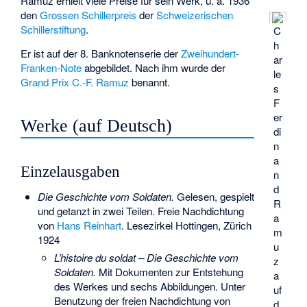
Ramuz erhielt viele Preise für sein Werk, u. a. 1936
den
Grossen Schillerpreis
der
Schweizerischen
Schillerstiftung
.
C
h
Er ist auf der 8. Banknotenserie der
Zweihundert-
ar
Franken-Note
abgebildet. Nach ihm wurde der
le
Grand Prix C.-F. Ramuz
benannt.
s
F
er
Werke (auf Deutsch)
di
n
a
Einzelausgaben
n
d
Die Geschichte vom Soldaten.
Gelesen, gespielt
R
und getanzt in zwei Teilen. Freie Nachdichtung
a
von
Hans Reinhart
. Lesezirkel Hottingen, Zürich
m
1924
u
L’histoire du soldat – Die Geschichte vom
z
Soldaten.
Mit Dokumenten zur Entstehung
a
des Werkes und sechs Abbildungen. Unter
uf
Benutzung der freien Nachdichtung von
d