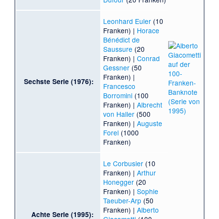
Leonhard Euler
(10
Franken) |
Horace
Bénédict de
Saussure
(20
Franken) |
Conrad
Gessner
(50
Franken) |
Sechste Serie (1976):
Francesco
Borromini
(100
Franken) |
Albrecht
von Haller
(500
Franken) |
Auguste
Forel
(1000
Franken)
Le Corbusier
(10
Franken) |
Arthur
Honegger
(20
Franken) |
Sophie
Taeuber-Arp
(50
Franken) |
Alberto
Achte Serie (1995):