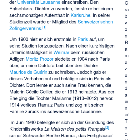
der
Universität Lausanne
einschreiben. Den
G
Entschluss, Dichter zu werden, fasste er bei einem
ra
sechsmonatigen Aufenthalt in
Karlsruhe
. In seiner
b
Studienzeit wurde er Mitglied des
Schweizerischen
v
[
1
]
Zofingervereins
.
o
n
Um 1900 hielt er sich erstmals in
Paris
auf, um
R
seine Studien fortzusetzen. Nach einer kurzfristigen
a
Unterrichtstätigkeit in
Weimar
beim russischen
m
Adligen
Moritz Prozor
siedelte er 1904 nach Paris
u
über, um eine Doktorarbeit über den Dichter
z
Maurice de Guérin
zu schreiben. Jedoch gab er
u
dieses Vorhaben auf und betätigte sich in Paris als
n
Dichter. Dort lernte er auch seine Frau kennen, die
d
Malerin
Cécile Cellier
, die er 1913 heiratete. Aus der
s
Ehe ging die Tochter Marianne (1913–2012) hervor.
ei
1914 verliess Ramuz Paris und zog mit seiner
n
Familie zurück ins schweizerische Lausanne.
er
T
Im Juni 1940 beteiligte er sich an der Gründung des
o
[
2
]
Kinderhilfswerks
La Maison des petits Français
c
seiner Schwester
Berthe Ramuz
, das Fertighäuser