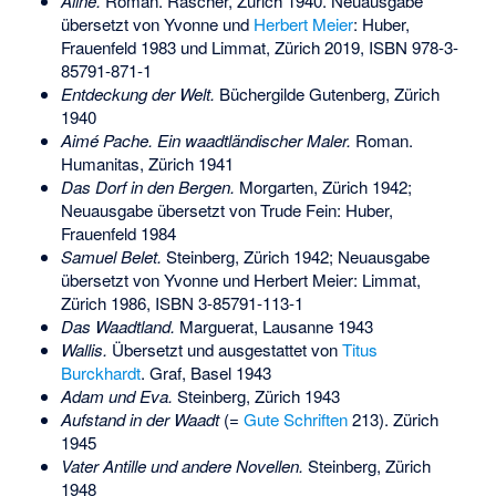
Aline.
Roman. Rascher, Zürich 1940. Neuausgabe
übersetzt von Yvonne und
Herbert Meier
: Huber,
Frauenfeld 1983 und Limmat, Zürich 2019,
ISBN 978-3-
85791-871-1
Entdeckung der Welt.
Büchergilde Gutenberg, Zürich
1940
Aimé Pache. Ein waadtländischer Maler.
Roman.
Humanitas, Zürich 1941
Das Dorf in den Bergen.
Morgarten, Zürich 1942;
Neuausgabe übersetzt von Trude Fein: Huber,
Frauenfeld 1984
Samuel Belet.
Steinberg, Zürich 1942; Neuausgabe
übersetzt von Yvonne und Herbert Meier: Limmat,
Zürich 1986,
ISBN 3-85791-113-1
Das Waadtland.
Marguerat, Lausanne 1943
Wallis.
Übersetzt und ausgestattet von
Titus
Burckhardt
. Graf, Basel 1943
Adam und Eva.
Steinberg, Zürich 1943
Aufstand in der Waadt
(=
Gute Schriften
213). Zürich
1945
Vater Antille und andere Novellen.
Steinberg, Zürich
1948