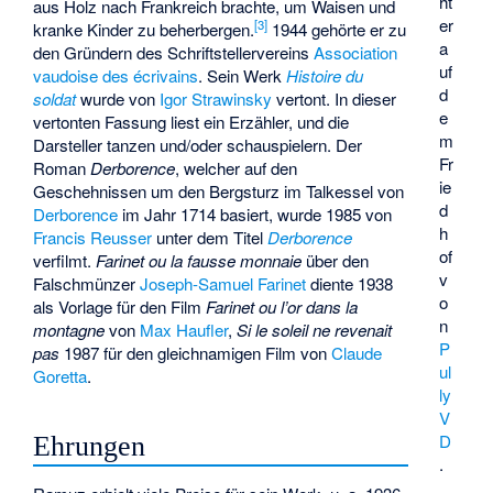
ht
aus Holz nach Frankreich brachte, um Waisen und
er
[
3
]
kranke Kinder zu beherbergen.
1944 gehörte er zu
a
den Gründern des Schriftstellervereins
Association
uf
vaudoise des écrivains
. Sein Werk
Histoire du
d
soldat
wurde von
Igor Strawinsky
vertont. In dieser
e
vertonten Fassung liest ein Erzähler, und die
m
Darsteller tanzen und/oder schauspielern. Der
Fr
Roman
Derborence
, welcher auf den
ie
Geschehnissen um den Bergsturz im Talkessel von
d
Derborence
im Jahr 1714 basiert, wurde 1985 von
h
Francis Reusser
unter dem Titel
Derborence
of
verfilmt.
Farinet ou la fausse monnaie
über den
v
Falschmünzer
Joseph-Samuel Farinet
diente 1938
o
als Vorlage für den Film
Farinet ou l’or dans la
n
montagne
von
Max Haufler
,
Si le soleil ne revenait
P
pas
1987 für den
gleichnamigen Film
von
Claude
ul
Goretta
.
ly
V
D
Ehrungen
.