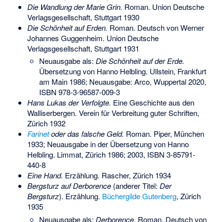
Die Wandlung der Marie Grin.
Roman. Union Deutsche
Verlagsgesellschaft, Stuttgart 1930
Die Schönheit auf Erden.
Roman. Deutsch von Werner
Johannes Guggenheim. Union Deutsche
Verlagsgesellschaft, Stuttgart 1931
Neuausgabe als:
Die Schönheit auf der Erde.
Übersetzung von Hanno Helbling. Ullstein, Frankfurt
am Main 1986; Neuausgabe: Arco, Wuppertal 2020,
ISBN 978-3-96587-009-3
Hans Lukas der Verfolgte.
Eine Geschichte aus den
Walliserbergen. Verein für Verbreitung guter Schriften,
Zürich 1932
Farinet
oder das falsche Geld.
Roman. Piper, München
1933; Neuausgabe in der Übersetzung von Hanno
Helbling. Limmat, Zürich 1986; 2003,
ISBN 3-85791-
440-8
Eine Hand.
Erzählung. Rascher, Zürich 1934
Bergsturz auf Derborence
(anderer Titel:
Der
Bergsturz
). Erzählung.
Büchergilde Gutenberg
, Zürich
1935
Neuausgabe als:
Derborence.
Roman. Deutsch von