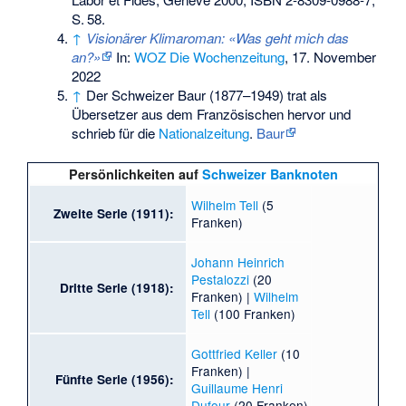
S.
58
.
↑
Visionärer Klimaroman: «Was geht mich das
an?»
In:
WOZ Die Wochenzeitung
, 17. November
2022
↑
Der Schweizer Baur (1877–1949) trat als
Übersetzer aus dem Französischen hervor und
schrieb für die
Nationalzeitung
.
Baur
Persönlichkeiten auf
Schweizer Banknoten
Wilhelm Tell
(5
Zweite Serie (1911):
Franken)
Johann Heinrich
Pestalozzi
(20
Dritte Serie (1918):
Franken) |
Wilhelm
Tell
(100 Franken)
Gottfried Keller
(10
Franken) |
Fünfte Serie (1956):
Guillaume Henri
Dufour
(20 Franken)