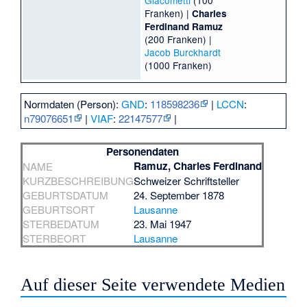
Giacometti
(100
Franken) |
Charles
Ferdinand Ramuz
(200 Franken) |
Jacob Burckhardt
(1000 Franken)
Normdaten (Person):
GND
:
118598236
|
LCCN
:
n79076651
|
VIAF
:
22147577
|
Personendaten
Ramuz, Charles Ferdinand
NAME
KURZBESCHREIBUNG
Schweizer Schriftsteller
GEBURTSDATUM
24. September 1878
GEBURTSORT
Lausanne
STERBEDATUM
23. Mai 1947
STERBEORT
Lausanne
Auf dieser Seite verwendete Medien