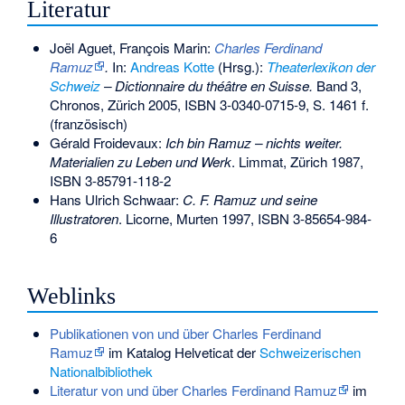
Literatur
Joël Aguet, François Marin:
Charles Ferdinand
Ramuz
.
In:
Andreas Kotte
(Hrsg.):
Theaterlexikon der
Schweiz
– Dictionnaire du théâtre en Suisse.
Band 3,
Chronos, Zürich 2005,
ISBN 3-0340-0715-9
, S. 1461 f.
(französisch)
Gérald Froidevaux:
Ich bin Ramuz – nichts weiter.
Materialien zu Leben und Werk
. Limmat, Zürich 1987,
ISBN 3-85791-118-2
Hans Ulrich Schwaar:
C. F. Ramuz und seine
Illustratoren
. Licorne, Murten 1997,
ISBN 3-85654-984-
6
Weblinks
Publikationen von und über Charles Ferdinand
Ramuz
im Katalog Helveticat der
Schweizerischen
Nationalbibliothek
Literatur von und über Charles Ferdinand Ramuz
im