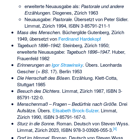
erweiterte Neuausgabe als:
Pastorale und andere
Erzählungen.
Diogenes, Zürich 1963
Neuausgabe:
Pastorale.
Übersetzt von Peter Sidler.
Limmat, Zürich 1994,
ISBN 3-85791-211-1
Mass des Menschen.
Büchergilde Gutenberg, Zürich
1949, übersetzt von
Ferdinand Hardekopf
Tagebuch 1896–1942.
Steinberg, Zürich 1950;
erweiterte Neuausgabe:
Tagebuch 1896–1947.
Huber,
Frauenfeld 1982
Erinnerungen an
Igor Strawinsky
.
Übers. Leonharda
Gescher (=
BS.
17). Berlin 1953
Die Herrschaft des Bösen.
Erzählung. Klett-Cotta,
Stuttgart 1985
Besuch des Dichters.
Limmat, Zürich 1987,
ISBN 3-
85791-122-0
.
Menschenmaß – Fragen – Bedürfnis nach Größe.
Drei
Aufsätze. Übers.
Elisabeth Brock-Sulzer
. Limmat,
Zürich 1990,
ISBN 3-85791-167-0
.
Sturz in die Sonne.
Roman. Deutsch von Steven Wyss.
[
4
]
Limmat, Zürich 2023,
ISBN 978-3-03926-055-3
.
Dorf im Himmel.
Roman. Deutsch von Steven Wyss.