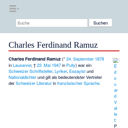
Charles Ferdinand Ramuz
Charles Ferdinand Ramuz
(*
24. September
1878
in
Lausanne
; †
23. Mai
1947
in
Pully
) war ein
É
Schweizer
Schriftsteller
,
Lyriker
,
Essayist
und
d
Nationaldichter
und gilt als bedeutendster Vertreter
o
der
Schweizer Literatur
in
französischer Sprache
.
u
ar
d
V
al
le
t
:
P