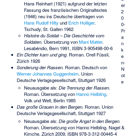
Hans Reinhart (1921) aufgrund der letzten
er
Fassung des französischen Originaltextes
2
(1946) neu ins Deutsche übertragen von
0
Hans Rudolf Hilty
und
Erich Holliger
.
0-
Tschudy, St. Gallen 1962
Fr
Histoire du Soldat – Die Geschichte vom
a
Soldaten.
Übersetzung von
Mani Matter
.
n
Lesabéndio, Bern 1991,
ISBN 3-905498-00-6
k
Ein Dichter kam und ging.
Roman. Orell Füssli,
e
Zürich 1926
n-
Sonderung der Rassen.
Roman. Deutsch von
N
Werner Johannes Guggenheim
. Union
ot
Deutsche Verlagsgesellschaft, Stuttgart 1926
e
Neuausgabe als:
Die Trennung der Rassen.
Roman. Übersetzung von
Hanno Helbling
.
Volk und Welt, Berlin 1985
Das große Grauen in den Bergen.
Roman. Union
Deutsche Verlagsgesellschaft, Stuttgart 1927
Neuausgabe als:
Die große Angst in den Bergen.
Roman. Übersetzung von Hanno Helbling. Nagel &
Kimche, Zürich 2009,
ISBN 978-3-312-00445-4