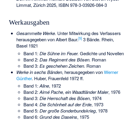
Limmat, Zürich 2025,
ISBN 978-3-03926-084-3
Werkausgaben
Gesammelte Werke.
Unter Mitwirkung des Verfassers
[
5
]
herausgegeben von Albert Baur.
3 Bände. Rhein,
Basel 1921
Band 1:
Die Sühne im Feuer.
Gedichte und Novellen
Band 2:
Das Regiment des Bösen.
Roman
Band 3:
Es geschehen Zeichen.
Roman
Werke in sechs Bänden
, herausgegeben von
Werner
Günther
. Huber, Frauenfeld 1972 ff.
Band 1:
Aline
, 1972
Band 2:
Aimé Pache, ein Waadtländer Maler
, 1976
Band 3:
Die Herrschaft des Bösen
, 1974
Band 4:
Die Schönheit auf der Erde
, 1973
Band 5:
Der große Sonderbundskrieg
, 1978
Band 6:
Grund des Daseins
, 1975