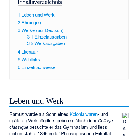
Inhaltsverzeichnis
1
Leben und Werk
2
Ehrungen
3
Werke (auf Deutsch)
3.1
Einzelausgaben
3.2
Werkausgaben
4
Literatur
5
Weblinks
6
Einzelnachweise
Leben und Werk
Ramuz wurde als Sohn eines
Kolonialwaren
- und
späteren Weinhändlers geboren. Nach dem
Collège
D
classique
besuchte er das Gymnasium und liess
a
sich im Jahre 1896 in der Philosophischen Fakultät
s