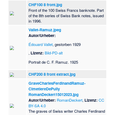
CHF100 8 front.jpg
Front of the 100 Swiss Francs banknote. Part
of the 8th series of Swiss Bank notes, issued
in 1996.
Vallet-Ramuz.jpeg
Autor/Urheber:
Édouard Vallet
, gestorben 1929
,
Lizenz:
Bild-PD-alt
Portrait de C. F. Ramuz. 1925
CHF200 8 front extract.jpg
GraveCharlesFerdinandRamuz-
CimetiereDePully
RomanDeckert15012023.jpg
Autor/Urheber:
RomanDeckert
,
Lizenz:
CC
BY-SA 4.0
The graves of Swiss writer Charles Ferdinand