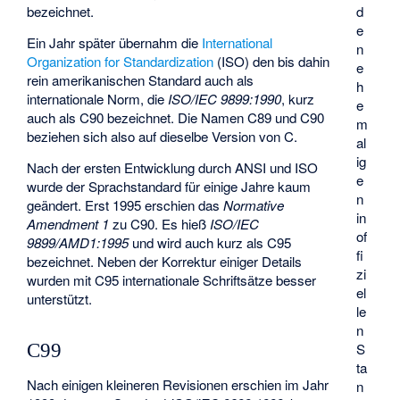
d
bezeichnet.
e
Ein Jahr später übernahm die
International
n
Organization for Standardization
(ISO) den bis dahin
e
rein amerikanischen Standard auch als
h
internationale Norm, die
ISO/IEC 9899:1990
, kurz
e
auch als C90 bezeichnet. Die Namen C89 und C90
m
beziehen sich also auf dieselbe Version von C.
al
ig
Nach der ersten Entwicklung durch ANSI und ISO
e
wurde der Sprachstandard für einige Jahre kaum
n
geändert. Erst 1995 erschien das
Normative
in
Amendment 1
zu C90. Es hieß
ISO/IEC
of
9899/AMD1:1995
und wird auch kurz als C95
fi
bezeichnet. Neben der Korrektur einiger Details
zi
wurden mit C95 internationale Schriftsätze besser
el
unterstützt.
le
n
C99
S
ta
Nach einigen kleineren Revisionen erschien im Jahr
n