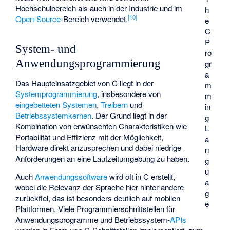
Hochschulbereich als auch in der Industrie und im
h
[
10
]
Open-Source
-Bereich verwendet.
e
C
P
System- und
ro
Anwendungsprogrammierung
gr
a
Das Haupteinsatzgebiet von C liegt in der
m
Systemprogrammierung
, insbesondere von
m
eingebetteten Systemen
,
Treibern
und
in
Betriebssystemkernen
. Der Grund liegt in der
g
Kombination von erwünschten Charakteristiken wie
L
Portabilität und Effizienz mit der Möglichkeit,
a
Hardware direkt anzusprechen und dabei niedrige
n
Anforderungen an eine Laufzeitumgebung zu haben.
g
u
Auch
Anwendungssoftware
wird oft in C erstellt,
a
wobei die Relevanz der Sprache hier hinter andere
g
zurückfiel, das ist besonders deutlich auf mobilen
e
Plattformen. Viele Programmierschnittstellen für
Anwendungsprogramme und Betriebssystem-
APIs