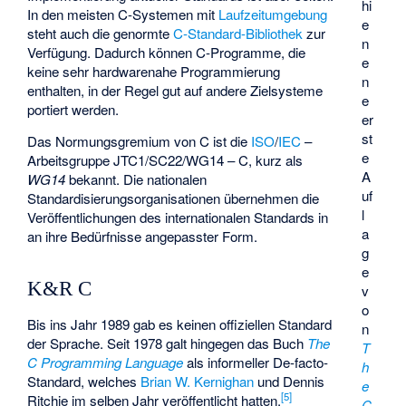
hi
In den meisten C-Systemen mit
Laufzeitumgebung
e
steht auch die genormte
C-Standard-Bibliothek
zur
n
Verfügung. Dadurch können C-Programme, die
e
keine sehr hardwarenahe Programmierung
n
enthalten, in der Regel gut auf andere Zielsysteme
e
portiert werden.
er
st
Das Normungsgremium von C ist die
ISO
/
IEC
–
e
Arbeitsgruppe JTC1/SC22/WG14 – C, kurz als
A
WG14
bekannt. Die nationalen
uf
Standardisierungsorganisationen übernehmen die
l
Veröffentlichungen des internationalen Standards in
a
an ihre Bedürfnisse angepasster Form.
g
e
K&R C
v
o
Bis ins Jahr 1989 gab es keinen offiziellen Standard
n
der Sprache. Seit 1978 galt hingegen das Buch
The
T
C Programming Language
als informeller De-facto-
h
Standard, welches
Brian W. Kernighan
und Dennis
e
[
5
]
Ritchie im selben Jahr veröffentlicht hatten.
C