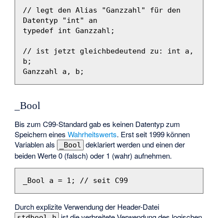
// legt den Alias "Ganzzahl" für den 
Datentyp "int" an
typedef
int
Ganzzahl
;
// ist jetzt gleichbedeutend zu: int a, 
b;
Ganzzahl
a
,
b
;
_Bool
Bis zum C99-Standard gab es keinen Datentyp zum
Speichern eines
Wahrheitswerts
. Erst seit 1999 können
Variablen als
deklariert werden und einen der
_Bool
beiden Werte 0 (falsch) oder 1 (wahr) aufnehmen.
_Bool
a
=
1
;
// seit C99
Durch explizite Verwendung der Header-Datei
ist die verbreitete Verwendung des logischen
stdbool.h