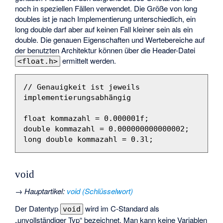
noch in speziellen Fällen verwendet. Die Größe von long
doubles ist je nach Implementierung unterschiedlich, ein
long double darf aber auf keinen Fall kleiner sein als ein
double. Die genauen Eigenschaften und Wertebereiche auf
der benutzten Architektur können über die Header-Datei
ermittelt werden.
<float.h>
// Genauigkeit ist jeweils 
implementierungsabhängig
float
kommazahl
=
0.000001f
;
double
kommazahl
=
0.000000000000002
;
long
double
kommazahl
=
0.3l
;
void
→
Hauptartikel
:
void (Schlüsselwort)
Der Datentyp
wird im C-Standard als
void
„unvollständiger Typ“ bezeichnet. Man kann keine Variablen