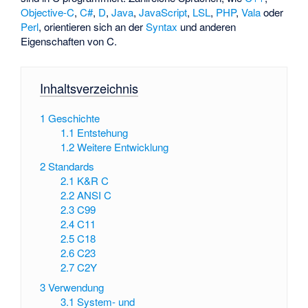
Objective-C
,
C#
,
D
,
Java
,
JavaScript
,
LSL
,
PHP
,
Vala
oder
Perl
, orientieren sich an der
Syntax
und anderen
Eigenschaften von C.
Inhaltsverzeichnis
1
Geschichte
1.1
Entstehung
1.2
Weitere Entwicklung
2
Standards
2.1
K&R C
2.2
ANSI C
2.3
C99
2.4
C11
2.5
C18
2.6
C23
2.7
C2Y
3
Verwendung
3.1
System- und