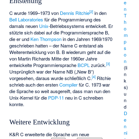
Entstehung
e
n
[
2
]
C wurde 1969–1973 von
Dennis Ritchie
in den
T
Bell Laboratories
für die Programmierung des
h
damals neuen
Unix
-Betriebssystems entwickelt. Er
o
stützte sich dabei auf die Programmiersprache
B
,
m
die er und
Ken Thompson
in den Jahren 1969/1970
p
geschrieben hatten – der Name C entstand als
s
Weiterentwicklung von B. B wiederum geht auf die
o
von Martin Richards Mitte der 1960er Jahre
n
[
3
]
entwickelte Programmiersprache
BCPL
zurück.
(li
Ursprünglich war der Name NB („New B“)
n
[
4
]
vorgesehen, daraus wurde schließlich C.
Ritchie
k
schrieb auch den ersten
Compiler
für C. 1973 war
s)
die Sprache so weit ausgereift, dass man nun den
u
Unix-Kernel für die
PDP-11
neu in C schreiben
n
konnte.
d
D
e
Weitere Entwicklung
n
ni
K&R C erweiterte die Sprache um neue