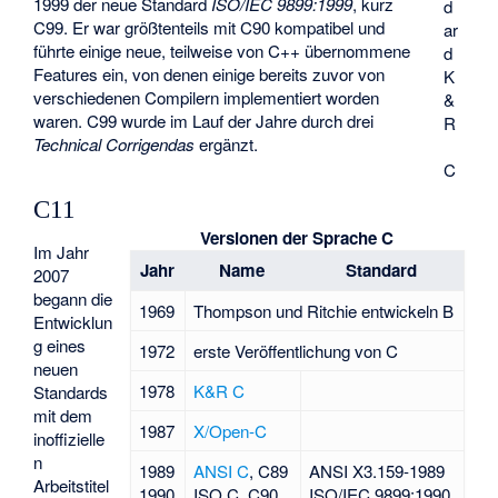
1999 der neue Standard
ISO/IEC 9899:1999
, kurz
d
C99. Er war größtenteils mit C90 kompatibel und
ar
führte einige neue, teilweise von C++ übernommene
d
Features ein, von denen einige bereits zuvor von
K
verschiedenen Compilern implementiert worden
&
waren. C99 wurde im Lauf der Jahre durch drei
R
Technical Corrigendas
ergänzt.
C
C11
Versionen der Sprache C
Im Jahr
Jahr
Name
Standard
2007
begann die
1969
Thompson und Ritchie entwickeln
B
Entwicklun
g eines
1972
erste Veröffentlichung von C
neuen
1978
K&R C
Standards
mit dem
1987
X/Open-C
inoffizielle
n
1989
ANSI C
, C89
ANSI X3.159-1989
Arbeitstitel
1990
ISO C, C90
ISO/IEC 9899:1990