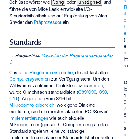
s
Schlüsselwörter wie
oder
und
long
unsigned
R
führte die von Mike Lesk entwickelte I/O-
it
Standardbibliothek und auf Empfehlung von Alan
c
Snyder den
Präprozessor
ein.
hi
e
(r
Standards
e
c
→
Hauptartikel
:
Varianten der Programmiersprache
ht
C
s)
C ist eine
Programmiersprache
, die auf fast allen
Computersystemen
zur Verfügung steht. Um den
D
Wildwuchs zahlreicher Dialekte einzudämmen,
ie
wurde C mehrfach standardisiert (
C89/C90
,
C99
,
1
C11
). Abgesehen vom 8/16-bit-
9
Mikrocontrollerbereich
, wo eigene Dialekte
7
existieren, sind die meisten aktuellen PC-/Server-
8
Implementierungen
wie auch aktuelle
er
Mikrocontroller (gcc als C-Compiler!) eng an den
s
Standard angelehnt; eine vollständige
c
Implementierung aktueller Standards ist aber selten.