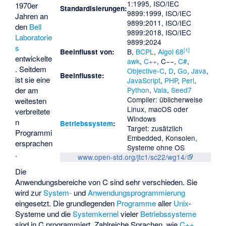
1:1995, ISO/IEC
1970er
Standardisierungen:
9899:1999, ISO/IEC
Jahren an
9899:2011, ISO/IEC
den
Bell
9899:2018, ISO/IEC
Laboratorie
9899:2024
s
[
1
]
B
,
BCPL
,
Algol 68
Beeinflusst von:
entwickelte
awk
,
C++
,
C−−
,
C#
,
. Seitdem
Objective-C
,
D
,
Go
,
Java
,
Beeinflusste:
ist sie eine
JavaScript
,
PHP
,
Perl
,
der am
Python
,
Vala
,
Seed7
Compiler: üblicherweise
weitesten
Linux, macOS oder
verbreitete
Windows
n
Betriebssystem
:
Target: zusätzlich
Programmi
Embedded, Konsolen,
ersprachen
Systeme ohne OS
.
www.open-std.org/jtc1/sc22/wg14/
Die
Anwendungsbereiche von C sind sehr verschieden. Sie
wird zur
System-
und
Anwendungsprogrammierung
eingesetzt. Die grundlegenden
Programme
aller
Unix
-
Systeme und die
Systemkernel
vieler
Betriebssysteme
sind in C programmiert. Zahlreiche Sprachen, wie
C++
,