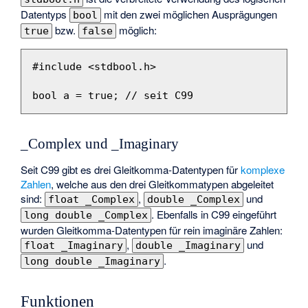
Datentyps
mit den zwei möglichen Ausprägungen
bool
bzw.
möglich:
true
false
#include
<stdbool.h>
bool
a
=
true
;
// seit C99
_Complex und _Imaginary
Seit C99 gibt es drei Gleitkomma-Datentypen für
komplexe
Zahlen
, welche aus den drei Gleitkommatypen abgeleitet
sind:
,
und
float _Complex
double _Complex
. Ebenfalls in C99 eingeführt
long double _Complex
wurden Gleitkomma-Datentypen für rein imaginäre Zahlen:
,
und
float _Imaginary
double _Imaginary
.
long double _Imaginary
Funktionen