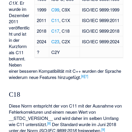
C1X
. Er
wurde im
1999
C99
, C9X
ISO/IEC 9899:1999
Dezember
2011
C11
, C1X
ISO/IEC 9899:2011
2011
veröffentlic
2018
C17
, C18
ISO/IEC 9899:2018
ht und ist
in der
2024
C23
, C2X
ISO/IEC 9899:2024
Kurzform
?
C2Y
als C11
bekannt.
Neben
einer besseren Kompatibilität mit C++ wurden der Sprache
[
6
]
[
7
]
wiederum neue Features hinzugefügt.
C18
Diese Norm entspricht der von C11 mit der Ausnahme von
Fehlerkorrekturen und einem neuen Wert von
__STDC_VERSION__ und wird daher im selben Umfang
[
8
]
wie C11 unterstützt.
Der Standard wurde im Juni 2018
[
9
]
unter der Norm
ISO/IEC 9899:2018
freigegeben.