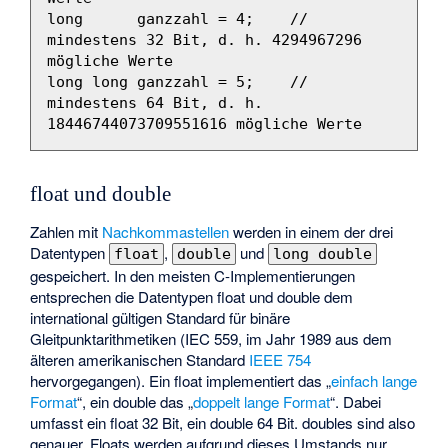
long
ganzzahl
=
4
;
// 
mindestens 32 Bit, d. h. 4294967296 
mögliche Werte
long
long
ganzzahl
=
5
;
// 
mindestens 64 Bit, d. h. 
18446744073709551616 mögliche Werte
float und double
Zahlen mit
Nachkommastellen
werden in einem der drei
Datentypen
,
und
float
double
long double
gespeichert. In den meisten C-Implementierungen
entsprechen die Datentypen float und double dem
international gültigen Standard für binäre
Gleitpunktarithmetiken (IEC 559, im Jahr 1989 aus dem
älteren amerikanischen Standard
IEEE 754
hervorgegangen). Ein float implementiert das „
einfach lange
Format
“, ein double das „
doppelt lange Format
“. Dabei
umfasst ein float 32 Bit, ein double 64 Bit. doubles sind also
genauer. Floats werden aufgrund dieses Umstands nur