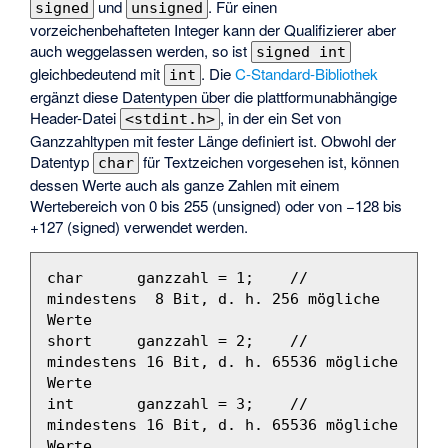
und
. Für einen
signed
unsigned
vorzeichenbehafteten Integer kann der Qualifizierer aber
auch weggelassen werden, so ist
signed int
gleichbedeutend mit
. Die
C-Standard-Bibliothek
int
ergänzt diese Datentypen über die plattformunabhängige
Header-Datei
, in der ein Set von
<stdint.h>
Ganzzahltypen mit fester Länge definiert ist. Obwohl der
Datentyp
für Textzeichen vorgesehen ist, können
char
dessen Werte auch als ganze Zahlen mit einem
Wertebereich von 0 bis 255 (unsigned) oder von −128 bis
+127 (signed) verwendet werden.
char
ganzzahl
=
1
;
// 
mindestens  8 Bit, d. h. 256 mögliche 
Werte
short
ganzzahl
=
2
;
// 
mindestens 16 Bit, d. h. 65536 mögliche 
Werte
int
ganzzahl
=
3
;
// 
mindestens 16 Bit, d. h. 65536 mögliche 
Werte