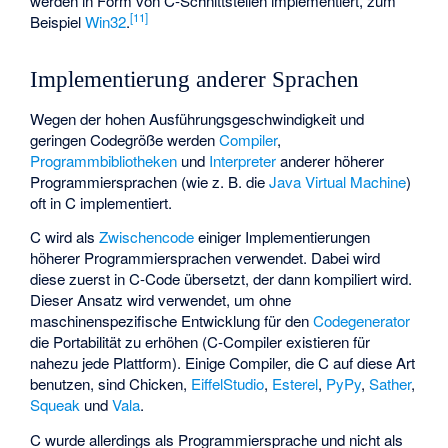
werden in Form von C-Schnittstellen implementiert, zum
[
11
]
Beispiel
Win32
.
Implementierung anderer Sprachen
Wegen der hohen Ausführungsgeschwindigkeit und
geringen Codegröße werden
Compiler
,
Programmbibliotheken
und
Interpreter
anderer höherer
Programmiersprachen (wie z. B. die
Java Virtual Machine
)
oft in C implementiert.
C wird als
Zwischencode
einiger Implementierungen
höherer Programmiersprachen verwendet. Dabei wird
diese zuerst in C-Code übersetzt, der dann kompiliert wird.
Dieser Ansatz wird verwendet, um ohne
maschinenspezifische Entwicklung für den
Codegenerator
die Portabilität zu erhöhen (C-Compiler existieren für
nahezu jede Plattform). Einige Compiler, die C auf diese Art
benutzen, sind
Chicken
,
EiffelStudio
,
Esterel
,
PyPy
,
Sather
,
Squeak
und
Vala
.
C wurde allerdings als Programmiersprache und nicht als