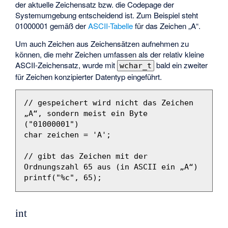
der aktuelle Zeichensatz bzw. die Codepage der
Systemumgebung entscheidend ist. Zum Beispiel steht
01000001 gemäß der
ASCII-Tabelle
für das Zeichen „A“.
Um auch Zeichen aus Zeichensätzen aufnehmen zu
können, die mehr Zeichen umfassen als der relativ kleine
ASCII-Zeichensatz, wurde mit
bald ein zweiter
wchar_t
für Zeichen konzipierter Datentyp eingeführt.
// gespeichert wird nicht das Zeichen 
„A“, sondern meist ein Byte 
("01000001")
char
zeichen
=
'A'
;
// gibt das Zeichen mit der 
Ordnungszahl 65 aus (in ASCII ein „A“)
printf
(
"%c"
,
65
);
int