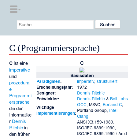
C (Programmiersprache)
C
C
ist eine
imperative
Basisdaten
und
imperativ
,
strukturiert
Paradigmen
:
prozedural
1972
Erscheinungsjahr:
e
Dennis Ritchie
Designer:
Programmi
Dennis Ritchie
&
Bell Labs
Entwickler:
ersprache
,
GCC
,
MSVC
,
Borland C
,
Wichtige
die der
Portland Group,
Intel
,
Implementierungen
:
Informatike
Clang
r
Dennis
ANSI X3.159-1989,
Ritchie
in
ISO/IEC 9899:1990,
ISO/IEC 9899:1990 / Amd
den frühen