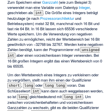
Zum Speichern einer
Ganzzahl
(wie zum Beispiel 3)
verwendet man eine Variable vom Datentyp
Integer
,
geschrieben als
. Die Größe eines Integers beträgt
int
heutzutage (je nach
Prozessorarchitektur
und
Betriebssystem) meist 32 Bit, manchmal noch 16 Bit und
fast nie 64 Bit. In 16 Bit lassen sich 65536 verschiedene
Werte speichern. Um die Verwendung von negativen
Zahlen zu ermöglichen, reicht der Wertebereich bei 16 Bit
gewöhnlich von −32768 bis 32767. Werden keine negativen
Zahlen benötigt, kann der Programmierer mit
unsigned
aber einen vorzeichenlosen Integer verwenden. Bei
int
16 Bit großen Integern ergibt das einen Wertebereich von 0
bis 65535.
Um den Wertebereich eines Integers zu verkleinern oder
zu vergrößern, stellt man ihm einen der Qualifizierer
,
oder
voran. Das
short
long
long long
Schlüsselwort
kann dann auch weggelassen werden,
int
so ist
gleichbedeutend mit
. Um
long
long int
zwischen vorzeichenbehafteten und vorzeichenlosen
Ganzzahlen zu wechseln, gibt es die beiden Qualifizierer