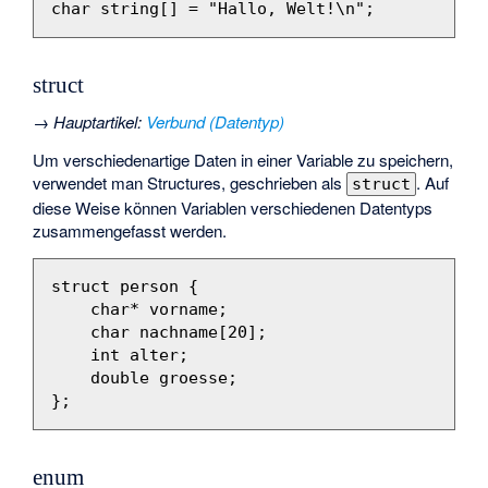
char
string
[]
=
"Hallo, Welt!
\n
"
;
struct
→
Hauptartikel
:
Verbund (Datentyp)
Um verschiedenartige Daten in einer Variable zu speichern,
verwendet man Structures, geschrieben als
. Auf
struct
diese Weise können Variablen verschiedenen Datentyps
zusammengefasst werden.
struct
person
{
char
*
vorname
;
char
nachname
[
20
];
int
alter
;
double
groesse
;
};
enum