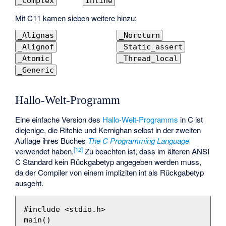
_Complex
inline
Mit C11 kamen sieben weitere hinzu:
_Alignas
_Noreturn
_Alignof
_Static_assert
_Atomic
_Thread_local
_Generic
Hallo-Welt-Programm
Eine einfache Version des
Hallo-Welt-Programms
in C ist
diejenige, die Ritchie und Kernighan selbst in der zweiten
Auflage ihres Buches
The C Programming Language
[
12
]
verwendet haben.
Zu beachten ist, dass im älteren ANSI
C Standard kein Rückgabetyp angegeben werden muss,
da der Compiler von einem impliziten int als Rückgabetyp
ausgeht.
#include
<stdio.h>
main
()