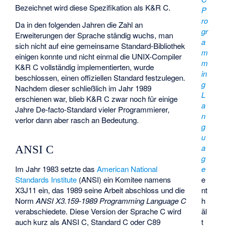
Bezeichnet wird diese Spezifikation als K&R C.
P
ro
Da in den folgenden Jahren die Zahl an
gr
Erweiterungen der Sprache ständig wuchs, man
a
sich nicht auf eine gemeinsame Standard-Bibliothek
m
einigen konnte und nicht einmal die UNIX-Compiler
m
K&R C vollständig implementierten, wurde
in
beschlossen, einen offiziellen Standard festzulegen.
g
Nachdem dieser schließlich im Jahr 1989
L
erschienen war, blieb K&R C zwar noch für einige
a
Jahre De-facto-Standard vieler Programmierer,
n
verlor dann aber rasch an Bedeutung.
g
u
a
ANSI C
g
e
Im Jahr 1983 setzte das
American National
e
Standards Institute
(ANSI) ein Komitee namens
nt
X3J11 ein, das 1989 seine Arbeit abschloss und die
h
Norm
ANSI X3.159-1989 Programming Language C
äl
verabschiedete. Diese Version der Sprache C wird
t
auch kurz als ANSI C, Standard C oder C89