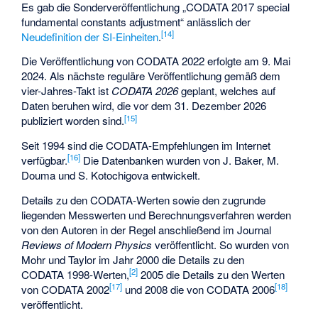
Es gab die Sonderveröffentlichung „CODATA 2017 special
fundamental constants adjustment“ anlässlich der
[
14
]
Neudefinition der SI-Einheiten
.
Die Veröffentlichung von CODATA 2022 erfolgte am 9. Mai
2024. Als nächste reguläre Veröffentlichung gemäß dem
vier-Jahres-Takt ist
CODATA 2026
geplant, welches auf
Daten beruhen wird, die vor dem 31. Dezember 2026
[
15
]
publiziert worden sind.
Seit 1994 sind die CODATA-Empfehlungen im Internet
[
16
]
verfügbar.
Die Datenbanken wurden von J. Baker, M.
Douma und S. Kotochigova entwickelt.
Details zu den CODATA-Werten sowie den zugrunde
liegenden Messwerten und Berechnungsverfahren werden
von den Autoren in der Regel anschließend im Journal
Reviews of Modern Physics
veröffentlicht. So wurden von
Mohr und Taylor im Jahr 2000 die Details zu den
[
2
]
CODATA 1998-Werten,
2005 die Details zu den Werten
[
17
]
[
18
]
von CODATA 2002
und 2008 die von CODATA 2006
veröffentlicht.