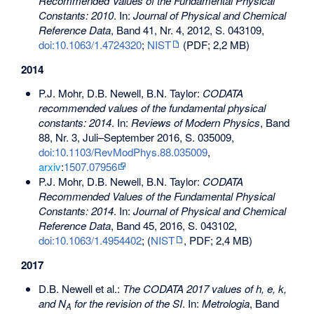
Recommended Values of the Fundamental Physical
Constants: 2010
. In:
Journal of Physical and Chemical
Reference Data
, Band 41, Nr. 4, 2012, S. 043109,
doi:10.1063/1.4724320
;
NIST
(PDF; 2,2 MB)
2014
P.J. Mohr, D.B. Newell, B.N. Taylor:
CODATA
recommended values of the fundamental physical
constants: 2014
. In:
Reviews of Modern Physics
, Band
88, Nr. 3, Juli–September 2016, S. 035009,
doi:10.1103/RevModPhys.88.035009
,
arxiv
:
1507.07956
P.J. Mohr, D.B. Newell, B.N. Taylor:
CODATA
Recommended Values of the Fundamental Physical
Constants: 2014
. In:
Journal of Physical and Chemical
Reference Data
, Band 45, 2016, S. 043102,
doi:10.1063/1.4954402
; (
NIST
, PDF; 2,4 MB)
2017
D.B. Newell et al.:
The CODATA 2017 values of h, e, k,
and N
for the revision of the SI
. In:
Metrologia
, Band
A