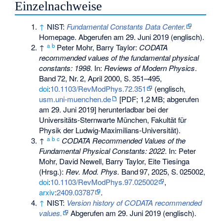
Einzelnachweise
↑
NIST:
Fundamental Constants Data Center.
Homepage.
Abgerufen am 29. Juni 2019
(englisch).
a
b
↑
Peter Mohr, Barry Taylor:
CODATA
recommended values of the fundamental physical
constants: 1998
. In:
Reviews of Modern Physics
.
Band
72
,
Nr.
2
, April 2000,
S.
351–495
,
doi
:
10.1103/RevModPhys.72.351
(englisch,
usm.uni-muenchen.de
[PDF;
1,2
MB
; abgerufen
am 29. Juni 2019] herunterladbar bei der
Universitäts-Sternwarte München, Fakultät für
Physik der Ludwig-Maximilians-Universität).
a
b
c
↑
CODATA Recommended Values of the
Fundamental Physical Constants: 2022
. In: Peter
Mohr, David Newell, Barry Taylor, Eite Tiesinga
(Hrsg.):
Rev. Mod. Phys.
Band
97
, 2025,
S.
025002
,
doi
:
10.1103/RevModPhys.97.025002
,
arxiv
:
2409.03787
.
↑
NIST:
Version history of CODATA recommended
values.
Abgerufen am 29. Juni 2019
(englisch).