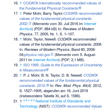
↑
CODATA Internationally recommended values of
the Fundamental Physical Constants
↑
Peter Mohr, Barry Taylor:
CODATA recommended
values of the fundamental physical constants:
2002
.
(
Memento
vom 30. Juli 2016 im
Internet
Archive
) (PDF; 884 kB) In:
Reviews of Modern
Physics
, 77, 2005, Nr. 1, S. 1–107.
↑
Mohr, Taylor, Newell:
CODATA recommended
values of the fundamental physical constants: 2006
.
In:
Reviews of Modern Physics
, Band 80, 2008-
04;
physics.nist.gov
(
Memento
vom 5. August
2011 im
Internet Archive
) (PDF; 2,1 MB).
↑
ISO 1995:
Guide to the Expression of Uncertainty
in Measurement
↑
P. J. Mohr, B. N. Taylor, D. B. Newell:
CODATA
recommended values of the fundamental physical
constants: 2010.
In:
Rev. Mod. Phys. 84(4).
2012,
S. 1527–1605
,
abgerufen am 16. Juni 2019
(insbesondere Tabelle XL auf S. 1586).
a
b
c
d
e
↑
National Institute of Standards and
Technology
(NIST):
CODATA recommended Values