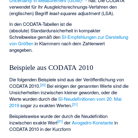
Uncertainty in Measurement
(GUM)
hält. Die CODATA
verwendet für ihr Ausgleichsrechnungs-Verfahren den
(englischen) Begriff
least-squares adjustment
(LSA).
In den CODATA-Tabellen ist die
(absolute) Standardunsicherheit in kompakter
Schreibweise gemäß den
SI-Empfehlungen zur Darstellung
von Größen
in Klammern nach dem Zahlenwert
angegeben.
Beispiele aus CODATA 2010
Die folgenden Beispiele sind aus der Veröffentlichung von
[
20
]
CODATA 2010.
Bei einigen der genannten Werte sind die
Unsicherheiten inzwischen kleiner geworden, oder die
Werte wurden durch die
SI-Neudefinitionen vom 20. Mai
[
21
]
2019
sogar zu exakten Werten.
Beispielsweise wurde der durch die Neudefinition
[
21
]
inzwischen exakte Wert
der
Avogadro-Konstante
in
CODATA 2010 in der Kurzform