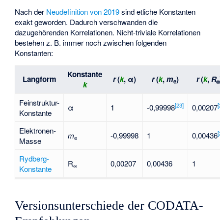
Nach der
Neudefinition von 2019
sind etliche Konstanten
exakt geworden. Dadurch verschwanden die
dazugehörenden Korrelationen. Nicht-triviale Korrelationen
bestehen z. B. immer noch zwischen folgenden
Konstanten:
Konstante
Langform
r
(
k
, α)
r
(
k
,
m
)
r
(
k
,
R
e
⚭
k
Feinstruktur-
[
23
]
[
α
1
-0,99998
0,00207
Konstante
Elektronen-
[
m
-0,99998
1
0,00436
e
Masse
Rydberg-
R
0,00207
0,00436
1
∞
Konstante
Versionsunterschiede der CODATA-