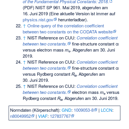
of the Fundamental Physical Constants: 2018.
(PDF) NIST SP 961. Mai 2019,
abgerufen am
16. Juni 2019
(Eine aktuelle Version ist immer auf
physics.nist.gov
herunterladbar).
↑
Online query of the correlation coefficient
between two constants on the CODATA website
↑
NIST Reference on CUU:
Correlation coefficient
between two constants.
fine-structure constant α
versus electron mass
m
.
Abgerufen am 30. Juni
e
2019
.
↑
NIST Reference on CUU:
Correlation coefficient
between two constants.
fine-structure constant α
versus Rydberg constant
R
.
Abgerufen am
⚭
30. Juni 2019
.
↑
NIST Reference on CUU:
Correlation coefficient
between two constants.
electron mass
m
versus
e
Rydberg constant
R
.
Abgerufen am 30. Juni 2019
.
⚭
Normdaten (Körperschaft):
GND
:
1009053-8
|
LCCN
:
n80049952
|
VIAF
:
127837767