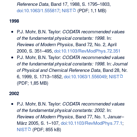
Reference Data
, Band 17, 1988, S. 1795–1803,
doi:10.1063/1.555817
;
NIST
(PDF; 1,1 MB)
1998
P.J. Mohr, B.N. Taylor:
CODATA recommended values
of the fundamental physical constants: 1998
. In:
Reviews of Modern Physics
, Band 72, No. 2, April
2000, S. 351–495,
doi:10.1103/RevModPhys.72.351
P.J. Mohr, B.N. Taylor:
CODATA recommended values
of the fundamental physical constants: 1998
. In:
Journal
of Physical and Chemical Reference Data
, Band 28, Nr.
6, 1999, S. 1713–1852,
doi:10.1063/1.556049
;
NIST
(PDF; 1,85 MB)
2002
P.J. Mohr, B.N. Taylor:
CODATA recommended values
of the fundamental physical constants: 2002
. In:
Reviews of Modern Physics
, Band 77, No. 1, Januar–
März 2005, S. 1–107,
doi:10.1103/RevModPhys.77.1
;
NIST
(PDF; 855 kB)