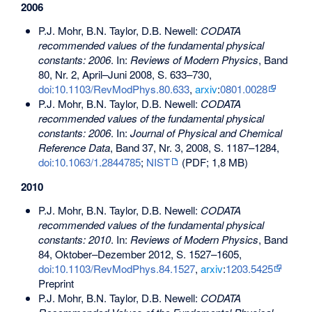
2006
P.J. Mohr, B.N. Taylor, D.B. Newell:
CODATA
recommended values of the fundamental physical
constants: 2006
. In:
Reviews of Modern Physics
, Band
80, Nr. 2, April–Juni 2008, S. 633–730,
doi:10.1103/RevModPhys.80.633
,
arxiv
:
0801.0028
P.J. Mohr, B.N. Taylor, D.B. Newell:
CODATA
recommended values of the fundamental physical
constants: 2006
. In:
Journal of Physical and Chemical
Reference Data
, Band 37, Nr. 3, 2008, S. 1187–1284,
doi:10.1063/1.2844785
;
NIST
(PDF; 1,8 MB)
2010
P.J. Mohr, B.N. Taylor, D.B. Newell:
CODATA
recommended values of the fundamental physical
constants: 2010
. In:
Reviews of Modern Physics
, Band
84, Oktober–Dezember 2012, S. 1527–1605,
doi:10.1103/RevModPhys.84.1527
,
arxiv
:
1203.5425
Preprint
P.J. Mohr, B.N. Taylor, D.B. Newell:
CODATA