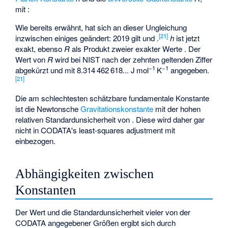
mit
:
Wie bereits erwähnt, hat sich an dieser Ungleichung
[
21
]
inzwischen einiges geändert: 2019 gilt
und
.
h
ist jetzt
exakt, ebenso
R
als Produkt zweier exakter Werte
. Der
Wert von
R
wird bei NIST nach der zehnten geltenden Ziffer
−1
−1
abgekürzt und mit
8.314 462 618... J mol
K
angegeben.
[
21
]
Die am schlechtesten schätzbare fundamentale Konstante
ist die Newtonsche
Gravitationskonstante
mit der hohen
relativen Standardunsicherheit von
. Diese wird daher gar
nicht in CODATA's least-squares adjustment mit
einbezogen.
Abhängigkeiten zwischen
Konstanten
Der Wert und die Standardunsicherheit vieler von der
CODATA angegebener Größen ergibt sich durch