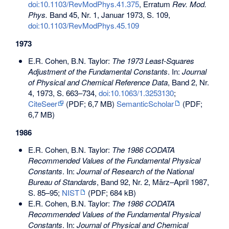
doi:10.1103/RevModPhys.41.375
, Erratum
Rev. Mod.
Phys.
Band 45, Nr. 1, Januar 1973, S. 109,
doi:10.1103/RevModPhys.45.109
1973
E.R. Cohen, B.N. Taylor:
The 1973 Least-Squares
Adjustment of the Fundamental Constants
. In:
Journal
of Physical and Chemical Reference Data
, Band 2, Nr.
4, 1973, S. 663–734,
doi:10.1063/1.3253130
;
CiteSeer
(PDF; 6,7 MB)
SemanticScholar
(PDF;
6,7 MB)
1986
E.R. Cohen, B.N. Taylor:
The 1986 CODATA
Recommended Values of the Fundamental Physical
Constants
. In:
Journal of Research of the National
Bureau of Standards
, Band 92, Nr. 2, März–April 1987,
S. 85–95;
NIST
(PDF; 684 kB)
E.R. Cohen, B.N. Taylor:
The 1986 CODATA
Recommended Values of the Fundamental Physical
Constants
. In:
Journal of Physical and Chemical