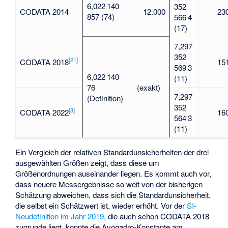
6,022 140
352
CODATA 2014
12.000
23
857 (74)
566 4
(17)
7,297
352
[
21
]
CODATA 2018
15
569 3
6,022 140
(11)
76
(exakt)
7,297
(Definition)
352
[
3
]
CODATA 2022
16
564 3
(11)
Ein Vergleich der relativen Standardunsicherheiten der drei
ausgewählten Größen zeigt, dass diese um
Größenordnungen auseinander liegen. Es kommt auch vor,
dass neuere Messergebnisse so weit von der bisherigen
Schätzung abweichen, dass sich die Standardunsicherheit,
die selbst ein Schätzwert ist, wieder erhöht. Vor der
SI-
Neudefinition im Jahr 2019
, die auch schon CODATA 2018
zugrunde liegt, konnte die Avogadro-Konstante am