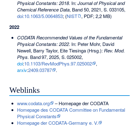
Physical Constants: 2018
. In:
Journal of Physical and
Chemical Reference Data
, Band 50, 2021, S. 033105,
doi:10.1063/5.0064853
; (
NIST
, PDF; 2,2 MB)
2022
CODATA Recommended Values of the Fundamental
Physical Constants: 2022
. In: Peter Mohr, David
Newell, Barry Taylor, Eite Tiesinga (Hrsg.):
Rev. Mod.
Phys.
Band
97
, 2025,
S.
025002
,
doi
:
10.1103/RevModPhys.97.025002
,
arxiv
:
2409.03787
.
Weblinks
www.codata.org
– Homepage der CODATA
Homepage des CODATA Committee on Fundamental
Physical Constants
Homepage der CODATA-Germany e. V.