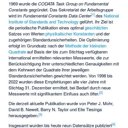
1969 wurde die
CODATA Task Group on Fundamental
Constants
gegründet. Das Sekretariat der Arbeitsgruppe
[
1
]
wird im
Fundamental Constants Data Center
des
National
Institute of Standards and Technology
geführt. Ihr Ziel ist
die periodische Publikation eines optimal
geschätzten
Satzes von Werten
physikalischer Konstanten
und der
zugehörigen Standardunsicherheiten. Die Optimierung
erfolgt im Grundsatz nach der
Methode der kleinsten
Quadrate
auf Basis der bis zum Stichtag verfügbaren
international ermittelten relevanten Messwerte, die zur
Berücksichtigung ihrer unterschiedlichen Genauigkeiten mit
dem Kehrwert der Quadrate ihrer jeweiligen
Standardunsicherheiten gewichtet werden. Von 1998 bis
2022 wurden diese Empfehlungen alle vier Jahre mit
Stichtag 31. Dezember ermittelt, bei Bedarf durch neue
[
2
]
Messwerte mit signifikantem Einfluss auch öfter.
Die derzeit aktuelle Publikation wurde von Peter J. Mohr,
David B. Newell, Barry N. Taylor und Eite Tiesinga
[
3
]
herausgegeben.
[
4
]
Insgesamt wurden bis heute neun Datensätze publiziert