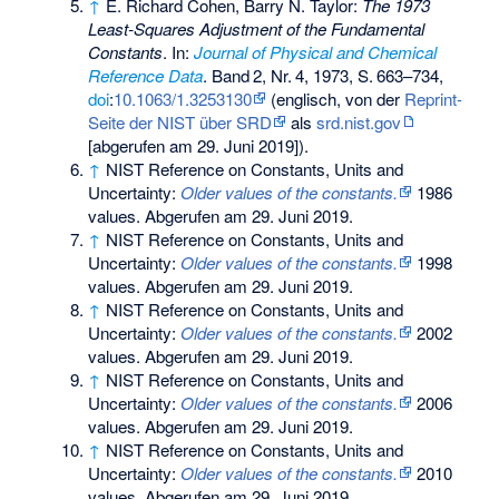
↑
E. Richard Cohen, Barry N. Taylor:
The 1973
Least-Squares Adjustment of the Fundamental
Constants
. In:
Journal of Physical and Chemical
Reference Data
.
Band
2
,
Nr.
4
, 1973,
S.
663–734
,
doi
:
10.1063/1.3253130
(englisch, von der
Reprint-
Seite der NIST über SRD
als
srd.nist.gov
[abgerufen am 29. Juni 2019]).
↑
NIST Reference on Constants, Units and
Uncertainty:
Older values of the constants.
1986
values.
Abgerufen am 29. Juni 2019
.
↑
NIST Reference on Constants, Units and
Uncertainty:
Older values of the constants.
1998
values.
Abgerufen am 29. Juni 2019
.
↑
NIST Reference on Constants, Units and
Uncertainty:
Older values of the constants.
2002
values.
Abgerufen am 29. Juni 2019
.
↑
NIST Reference on Constants, Units and
Uncertainty:
Older values of the constants.
2006
values.
Abgerufen am 29. Juni 2019
.
↑
NIST Reference on Constants, Units and
Uncertainty:
Older values of the constants.
2010
values.
Abgerufen am 29. Juni 2019
.