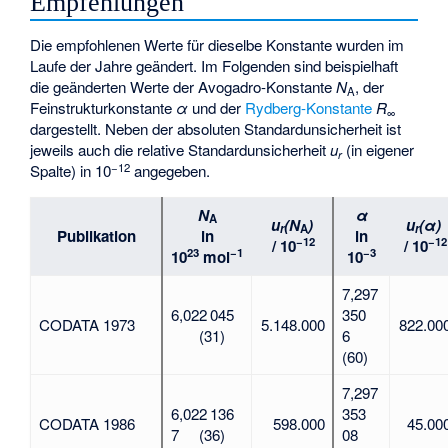
Empfehlungen
Die empfohlenen Werte für dieselbe Konstante wurden im
Laufe der Jahre geändert. Im Folgenden sind beispielhaft
die geänderten Werte der Avogadro-Konstante
N
, der
A
Feinstrukturkonstante
α
und der
Rydberg-Konstante
R
∞
dargestellt. Neben der absoluten Standardunsicherheit ist
jeweils auch die relative Standardunsicherheit
u
(in eigener
r
−12
Spalte) in 10
angegeben.
N
α
A
u
(N
)
u
(α)
r
A
r
Publikation
in
in
−12
−12
/ 10
/ 10
23
−1
−3
10
mol
10
7,297
6,022 045
350
CODATA 1973
5.148.000
822.00
(31)
6
(60)
7,297
6,022 136
353
CODATA 1986
598.000
45.00
7
(36)
08