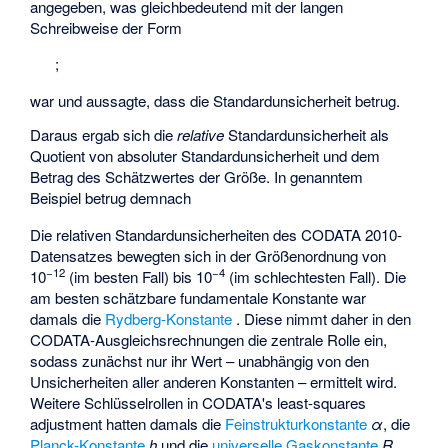
angegeben, was gleichbedeutend mit der langen
Schreibweise der Form
;
war und aussagte, dass die Standardunsicherheit
betrug.
Daraus ergab sich die
relative
Standardunsicherheit
als
Quotient von absoluter Standardunsicherheit und dem
Betrag des Schätzwertes der Größe. In genanntem
Beispiel betrug demnach
Die relativen Standardunsicherheiten des CODATA 2010-
Datensatzes bewegten sich in der Größenordnung von
−12
−4
10
(im besten Fall) bis 10
(im schlechtesten Fall). Die
am besten schätzbare fundamentale Konstante war
damals die
Rydberg-Konstante
. Diese nimmt daher in den
CODATA-Ausgleichsrechnungen die zentrale Rolle ein,
sodass zunächst nur ihr Wert – unabhängig von den
Unsicherheiten aller anderen Konstanten – ermittelt wird.
Weitere Schlüsselrollen in CODATA's least-squares
adjustment hatten damals die
Feinstrukturkonstante
α
, die
Planck-Konstante
h
und die
universelle Gaskonstante
R
,