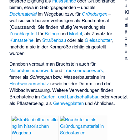
bessere Eignung als
Flusssande
oder
Grubensande
d
bieten, etwa in Gebirgsgegenden – und als
Kl
Deckmaterial
im Wegebau bzw. für
Gründungen
–
uf
weil sie sich besser verfestigen als Rundmaterial
tfl
(Quarzsand). Sie finden häufig Verwendung als
ä
Zuschlagstoff
für
Betone
und
Mörtel
, als Zusatz für
c
Kunststeine
, im
Straßenbau
oder als
Gleisschotter
,
h
nachdem sie in der Korngröße richtig eingestellt
e
wurden.
n.
Daneben verbaut man Bruchstein auch für
Natursteinmauerwerk
und
Trockenmauerwerk
,
ferner als
Schroppen
bzw. Wasserbausteine im
Hochwasserschutz
sowie bei der Damm- und der
Wildbachverbauung. Weitere Verwendungen finden
Bruchsteine im
Garten- und Landschaftsbau
oder versetzt
als
Pflasterbelag
, als
Gehwegplatten
und Ähnliches.