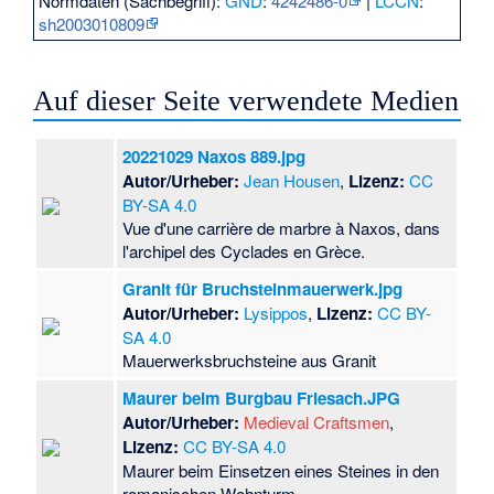
Normdaten (Sachbegriff):
GND
:
4242486-0
|
LCCN
:
sh2003010809
Auf dieser Seite verwendete Medien
20221029 Naxos 889.jpg
Autor/Urheber:
Jean Housen
,
Lizenz:
CC
BY-SA 4.0
Vue d'une carrière de marbre à Naxos, dans
l'archipel des Cyclades en Grèce.
Granit für Bruchsteinmauerwerk.jpg
Autor/Urheber:
Lysippos
,
Lizenz:
CC BY-
SA 4.0
Mauerwerksbruchsteine aus Granit
Maurer beim Burgbau Friesach.JPG
Autor/Urheber:
Medieval Craftsmen
,
Lizenz:
CC BY-SA 4.0
Maurer beim Einsetzen eines Steines in den
romanischen Wohnturm