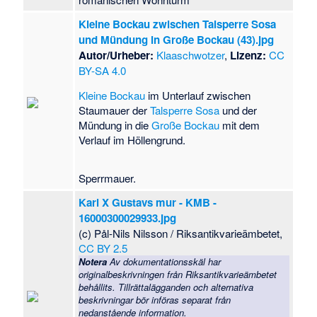
Kleine Bockau zwischen Talsperre Sosa
und Mündung in Große Bockau (43).jpg
Autor/Urheber:
Klaaschwotzer
,
Lizenz:
CC
BY-SA 4.0
Kleine Bockau
im Unterlauf zwischen
Staumauer der
Talsperre Sosa
und der
Mündung in die
Große Bockau
mit dem
Verlauf im Höllengrund.
Sperrmauer.
Karl X Gustavs mur - KMB -
16000300029933.jpg
(c) Pål-Nils Nilsson / Riksantikvarieämbetet,
CC BY 2.5
Notera
Av dokumentationsskäl har
originalbeskrivningen från Riksantikvarieämbetet
behållits. Tillrättalägganden och alternativa
beskrivningar bör införas separat från
nedanstående information.