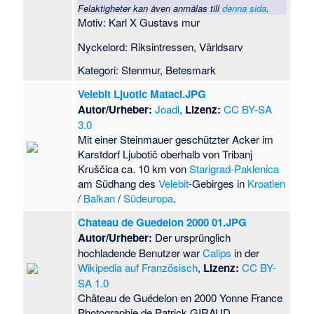
Felaktigheter kan även anmälas till
denna sida
.
Motiv: Karl X Gustavs mur
Nyckelord: Riksintressen, Världsarv
Kategori: Stenmur, Betesmark
Velebit Ljuotic Mataci.JPG
Autor/Urheber:
Joadl
,
Lizenz:
CC BY-SA
3.0
Mit einer Steinmauer geschützter Acker im
Karstdorf Ljubotič oberhalb von Tribanj
Kruščica ca. 10 km von
Starigrad-Paklenica
am Südhang des
Velebit
-Gebirges in
Kroatien
/
Balkan
/
Südeuropa
.
Chateau de Guedelon 2000 01.JPG
Autor/Urheber:
Der ursprünglich
hochladende Benutzer war
Calips
in der
Wikipedia auf Französisch
,
Lizenz:
CC BY-
SA 1.0
Château de Guédelon en 2000 Yonne France
Photographie de Patrick GIRAUD