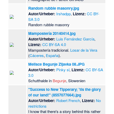
Random rubble masonry.jpg
Autor/Urheber:
Irshadpp
,
Lizenz:
CC BY-
SA 3.0
Random rubble masonry
Mampostería 20140414.jpg
Autor/Urheber:
Luis Fernández García
,
Lizenz:
CC BY-SA 4.0
Mampostería tradicional.
Losar de la Vera
(
Cáceres
,
España
).
Melisce Begunje Zijavka 08.JPG
Autor/Urheber:
Pinky sl
,
Lizenz:
CC BY-SA
3.0
Schutthalde in
Begunje
, Slowenien
"Success to New Tipperary; 'tis the glory
of our land!" (8557077664).jpg
Autor/Urheber:
Robert French
,
Lizenz:
No
restrictions
I know that there's a story behind this rather