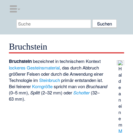
Bruchstein
Bruchstein
bezeichnet in technischem Kontext
lockeres Gesteinsmaterial
, das durch Abbruch
H
größerer Felsen oder durch die Anwendung einer
al
Technologie im
Steinbruch
primär entstanden ist.
d
Bei feinerer
Korngröße
spricht man von
Bruchsand
e
(0–5 mm),
Splitt
(2–32 mm) oder
Schotter
(32–
a
63 mm).
n
ei
n
e
m
M