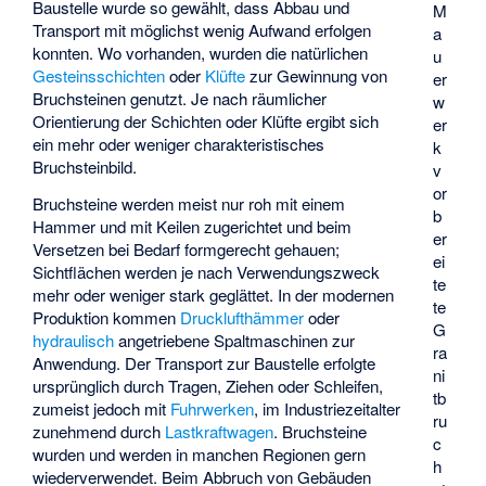
Baustelle wurde so gewählt, dass Abbau und
M
Transport mit möglichst wenig Aufwand erfolgen
a
konnten. Wo vorhanden, wurden die natürlichen
u
Gesteinsschichten
oder
Klüfte
zur Gewinnung von
er
Bruchsteinen genutzt. Je nach räumlicher
w
Orientierung der Schichten oder Klüfte ergibt sich
er
ein mehr oder weniger charakteristisches
k
Bruchsteinbild.
v
or
Bruchsteine werden meist nur roh mit einem
b
Hammer und mit Keilen zugerichtet und beim
er
Versetzen bei Bedarf formgerecht gehauen;
ei
Sichtflächen werden je nach Verwendungszweck
te
mehr oder weniger stark geglättet. In der modernen
te
Produktion kommen
Drucklufthämmer
oder
G
hydraulisch
angetriebene Spaltmaschinen zur
ra
Anwendung. Der Transport zur Baustelle erfolgte
ni
ursprünglich durch Tragen, Ziehen oder Schleifen,
tb
zumeist jedoch mit
Fuhrwerken
, im Industriezeitalter
ru
zunehmend durch
Lastkraftwagen
. Bruchsteine
c
wurden und werden in manchen Regionen gern
h
wiederverwendet. Beim Abbruch von Gebäuden