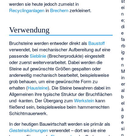
st
werden sie heute jedoch zumeist in
ei
Recyclinganlagen
in
Brechern
zerkleinert.
n
e;
di
Verwendung
e
fa
Bruchsteine werden entweder direkt als
Baustoff
rb
verwendet, bei mechanischer Aufbereitung auf eine
ig
passende
Sieblinie
(
Brecherprodukte
) eingestellt
e
oder zuerst weiterverarbeitet. Dabei werden die
n
Steine auf gewünschte Größen gespalten oder
M
anderweitig mechanisch bearbeitet, beispielsweise
in
grob behauen, um eine gewünschte Form zu
er
erhalten (
Hausteine
). Die Steine bewahren dabei im
al
Allgemeinen ihre typische Struktur der Bruchflächen
b
und -kanten. Der Übergang zum
Werkstein
kann
el
fließend sein, beispielsweise beim hammerrechten
ä
Schichtmauerwerk.
g
e
In der heutigen Bauwirtschaft werden sie primär als
si
Gesteinskörnungen
verwendet – dort wo sie eine
n