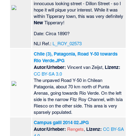
innocuous looking street - Dillon Street - so I
hope it will pique your interest. While it was
within Tipperary town, this was very definitely
New
Tipperary!
Date: Circa 1890?
NLI Ref.:
L_ROY_02573
Chile (3), Patagonia, Road Y-50 towards
Rio Verde.JPG
Autor/Urheber:
Vincent van Zeijst,
Lizenz:
CC BY-SA 3.0
The unpaved Road Y-50 in Chilean
Patagonia, about 70 km north of Punta
Arenas, going towards Rio Verde. On the left
side is the narrow Fitz Roy Channel, with Isla
Riesco on the other side. This area is very
sparsely populated.
Campus galli 2014 02.JPG
Autor/Urheber:
Rengets
,
Lizenz:
CC BY-SA
4.0