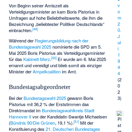
v
Von Beginn seiner Amtszeit als
o
Verteidigungsminister an kam Boris Pistorius in
m
Umfragen auf hohe Beliebtheitswerte, die ihm die
2
Bezeichnung „beliebtester Politiker Deutschlands“
[
49
]
0.
einbrachten.
J
Während der
Regierungsbildung nach der
ul
Bundestagswahl 2025
nominierte die SPD am 5.
i
Mai 2025 Boris Pistorius als Verteidigungsminister
1
[
50
]
für das
Kabinett Merz
.
Er wurde am 6. Mai 2025
9
ernannt und vereidigt und blieb somit als einziger
4
Minister der
Ampelkoalition
im Amt.
4
(2
0
Bundestagsabgeordneter
2
3)
Bei der
Bundestagswahl 2025
gewann Boris
Pistorius mit 36,2 % der Erststimmen das
Direktmandat im
Bundestagswahlkreis Stadt
Hannover II
vor der Kandidatin
Swantje Michaelsen
Pi
[
51
]
(
Bündnis 90/Die Grünen
, 19,1 %).
Mit der
st
Konstituierung des
21. Deutschen Bundestages
or