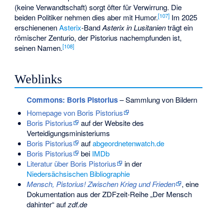
(keine Verwandtschaft) sorgt öfter für Verwirrung. Die
[
107
]
beiden Politiker nehmen dies aber mit Humor.
Im 2025
erschienenen
Asterix
-Band
Asterix in Lusitanien
trägt ein
römischer Zenturio, der Pistorius nachempfunden ist,
[
108
]
seinen Namen.
Weblinks
Commons
: Boris Pistorius
– Sammlung von Bildern
Homepage von Boris Pistorius
Boris Pistorius
auf der Website des
Verteidigungsministeriums
Boris Pistorius
auf
abgeordnetenwatch.de
Boris Pistorius
bei
IMDb
Literatur über Boris Pistorius
in der
Niedersächsischen Bibliographie
Mensch, Pistorius! Zwischen Krieg und Frieden
, eine
Dokumentation aus der ZDFzeit-Reihe „Der Mensch
dahinter“ auf
zdf.de