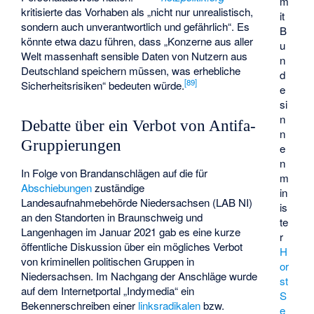
m
kritisierte das Vorhaben als „nicht nur unrealistisch,
it
sondern auch unverantwortlich und gefährlich“. Es
B
könnte etwa dazu führen, dass „Konzerne aus aller
u
Welt massenhaft sensible Daten von Nutzern aus
n
Deutschland speichern müssen, was erhebliche
d
[
89
]
Sicherheitsrisiken“ bedeuten würde.
e
si
n
Debatte über ein Verbot von Antifa-
n
Gruppierungen
e
n
In Folge von Brandanschlägen auf die für
m
Abschiebungen
zuständige
in
Landesaufnahmebehörde Niedersachsen
(LAB NI)
is
an den Standorten in Braunschweig und
te
Langenhagen im Januar 2021 gab es eine kurze
r
öffentliche Diskussion über ein mögliches Verbot
H
von kriminellen politischen Gruppen in
or
Niedersachsen. Im Nachgang der Anschläge wurde
st
auf dem Internetportal „Indymedia“ ein
S
Bekennerschreiben einer
linksradikalen
bzw.
e