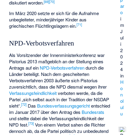
[
69
]
[
70
]
diskutiert worden.
ar
o
Im März 2020 setzte er sich für die Aufnahme
i
unbegleiteter, minderjähriger Kinder aus
m
[
71
]
griechischen Flüchtlingslagern ein.
J
ul
NPD-Verbotsverfahren
i
2
Als Vorsitzender der Innenministerkonferenz war
0
Pistorius 2013 maßgeblich an der Stellung eines
2
Antrags auf ein
NPD-Verbotsverfahren
durch die
4
Länder beteiligt. Nach dem gescheiterten
in
Verbotsverfahren 2003 äußerte sich Pistorius
H
zuversichtlich, dass die NPD diesmal wegen ihrer
o
Verfassungsfeindlichkeit
verboten werde, da die
n
Partei „sich selbst auch in der Tradition der NSDAP
ol
[
72
]
sieht“.
Das
Bundesverfassungsgericht
entschied
ul
im Januar 2017 über den Antrag des
Bundesrats
u
und stellte dabei die Verfassungsfeindlichkeit der
[
73
]
NPD fest.
Von einem Verbot sahen die Richter
dennoch ab, da die Partei politisch zu unbedeutend