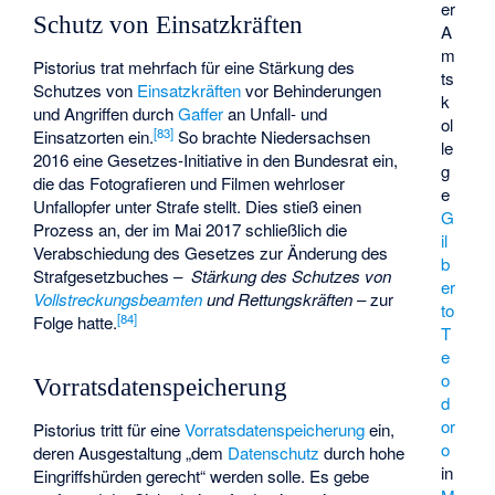
er
Schutz von Einsatzkräften
A
m
Pistorius trat mehrfach für eine Stärkung des
ts
Schutzes von
Einsatzkräften
vor Behinderungen
k
und Angriffen durch
Gaffer
an Unfall- und
ol
[
83
]
Einsatzorten ein.
So brachte Niedersachsen
le
2016 eine Gesetzes-Initiative in den Bundesrat ein,
g
die das Fotografieren und Filmen wehrloser
e
Unfallopfer unter Strafe stellt. Dies stieß einen
G
Prozess an, der im Mai 2017 schließlich die
il
Verabschiedung des Gesetzes zur Änderung des
b
Strafgesetzbuches –
Stärkung des Schutzes von
er
Vollstreckungsbeamten
und Rettungskräften
– zur
to
[
84
]
Folge hatte.
T
e
o
Vorratsdatenspeicherung
d
or
Pistorius tritt für eine
Vorratsdatenspeicherung
ein,
o
deren Ausgestaltung „dem
Datenschutz
durch hohe
in
Eingriffshürden gerecht“ werden solle. Es gebe