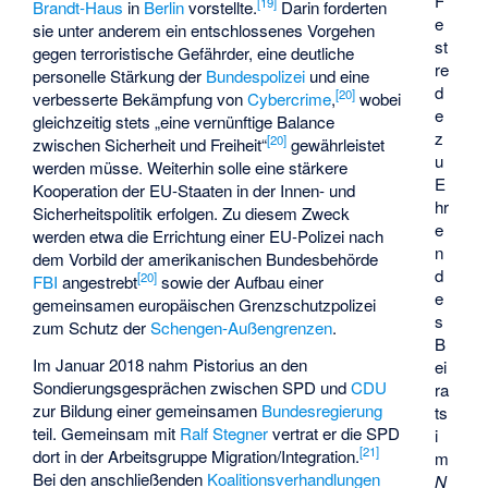
F
[
19
]
Brandt-Haus
in
Berlin
vorstellte.
Darin forderten
e
sie unter anderem ein entschlossenes Vorgehen
st
gegen terroristische Gefährder, eine deutliche
re
personelle Stärkung der
Bundespolizei
und eine
d
[
20
]
verbesserte Bekämpfung von
Cybercrime
,
wobei
e
gleichzeitig stets „eine vernünftige Balance
z
[
20
]
zwischen Sicherheit und Freiheit“
gewährleistet
u
werden müsse. Weiterhin solle eine stärkere
E
Kooperation der EU-Staaten in der Innen- und
hr
Sicherheitspolitik erfolgen. Zu diesem Zweck
e
werden etwa die Errichtung einer EU-Polizei nach
n
dem Vorbild der amerikanischen Bundesbehörde
d
[
20
]
FBI
angestrebt
sowie der Aufbau einer
e
gemeinsamen europäischen Grenzschutzpolizei
s
zum Schutz der
Schengen-Außengrenzen
.
B
Im Januar 2018 nahm Pistorius an den
ei
Sondierungsgesprächen zwischen SPD und
CDU
ra
zur Bildung einer gemeinsamen
Bundesregierung
ts
teil. Gemeinsam mit
Ralf Stegner
vertrat er die SPD
i
[
21
]
dort in der Arbeitsgruppe Migration/Integration.
m
Bei den anschließenden
Koalitionsverhandlungen
N