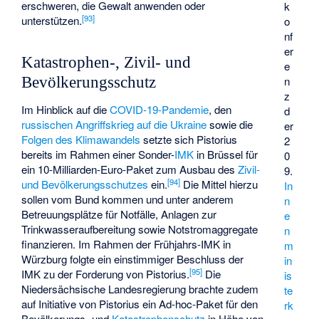
erschweren, die Gewalt anwenden oder
k
[
93
]
unterstützen.
o
nf
er
Katastrophen-, Zivil- und
e
Bevölkerungsschutz
n
z
Im Hinblick auf die
COVID-19-Pandemie
, den
d
russischen Angriffskrieg auf die Ukraine
sowie die
er
Folgen des Klimawandels
setzte sich Pistorius
2
bereits im Rahmen einer Sonder-
IMK
in Brüssel für
0
ein 10-Milliarden-Euro-Paket zum Ausbau des
Zivil-
9.
[
94
]
und Bevölkerungsschutzes
ein.
Die Mittel hierzu
In
sollen vom Bund kommen und unter anderem
n
Betreuungsplätze für Notfälle, Anlagen zur
e
Trinkwasseraufbereitung sowie Notstromaggregate
n
finanzieren. Im Rahmen der Frühjahrs-IMK in
m
Würzburg folgte ein einstimmiger Beschluss der
in
[
95
]
IMK zu der Forderung von Pistorius.
Die
is
Niedersächsische Landesregierung brachte zudem
te
auf Initiative von Pistorius ein Ad-hoc-Paket für den
rk
Bevölkerungs- und
Katastrophenschutz
in Höhe von