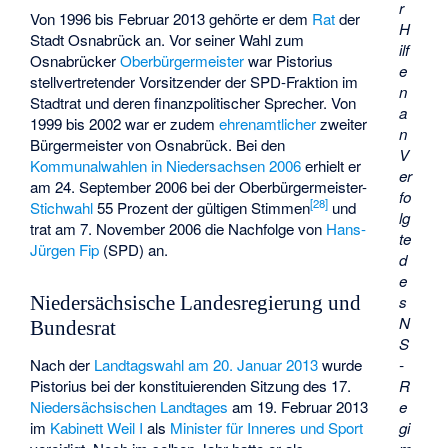
r
Von 1996 bis Februar 2013 gehörte er dem
Rat
der
H
Stadt Osnabrück an. Vor seiner Wahl zum
ilf
Osnabrücker
Oberbürgermeister
war Pistorius
e
stellvertretender Vorsitzender der SPD-Fraktion im
n
Stadtrat und deren finanzpolitischer Sprecher. Von
a
1999 bis 2002 war er zudem
ehrenamtlicher
zweiter
n
Bürgermeister von Osnabrück. Bei den
V
Kommunalwahlen in Niedersachsen 2006
erhielt er
er
am 24. September 2006 bei der Oberbürgermeister-
fo
[
28
]
Stichwahl
55 Prozent der gültigen Stimmen
und
lg
trat am 7. November 2006 die Nachfolge von
Hans-
te
Jürgen Fip
(SPD) an.
d
e
s
Niedersächsische Landesregierung und
N
Bundesrat
S
-
Nach der
Landtagswahl am 20. Januar 2013
wurde
R
Pistorius bei der konstituierenden Sitzung des 17.
e
Niedersächsischen Landtages
am 19. Februar 2013
gi
im
Kabinett Weil I
als
Minister für Inneres und Sport