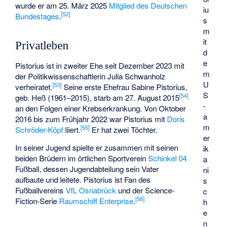
wurde er am 25. März 2025
Mitglied des Deutschen
iu
[
52
]
Bundestages
.
s
m
it
Privatleben
d
e
Pistorius ist in zweiter Ehe seit Dezember 2023 mit
m
der Politikwissenschaftlerin
Julia Schwanholz
U
[
53
]
verheiratet.
Seine erste Ehefrau Sabine Pistorius,
S
[
54
]
geb. Heß (1961–2015), starb am 27. August 2015
-
an den Folgen einer Krebserkrankung. Von Oktober
a
2016 bis zum Frühjahr 2022 war Pistorius mit
Doris
m
[
55
]
Schröder-Köpf
liiert.
Er hat zwei Töchter.
er
In seiner Jugend spielte er zusammen mit seinen
ik
beiden Brüdern im örtlichen Sportverein
Schinkel 04
a
Fußball, dessen Jugendabteilung sein Vater
ni
aufbaute und leitete. Pistorius ist Fan des
s
Fußballvereins
VfL Osnabrück
und der Science-
c
[
56
]
Fiction-Serie
Raumschiff Enterprise
.
h
e
n