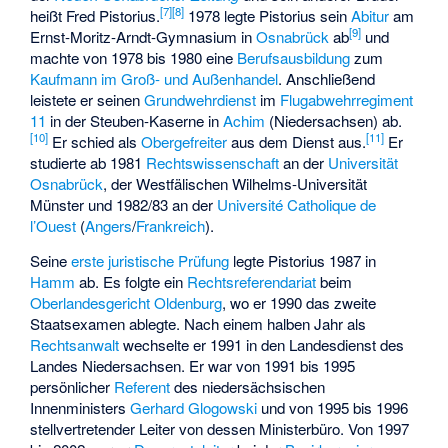
[
7
]
[
8
]
heißt Fred Pistorius.
1978 legte Pistorius sein
Abitur
am
[
9
]
Ernst-Moritz-Arndt-Gymnasium
in
Osnabrück
ab
und
machte von 1978 bis 1980 eine
Berufsausbildung
zum
Kaufmann im Groß- und Außenhandel
. Anschließend
leistete er seinen
Grundwehrdienst
im
Flugabwehrregiment
11
in der
Steuben-Kaserne
in
Achim
(Niedersachsen) ab.
[
10
]
[
11
]
Er schied als
Obergefreiter
aus dem Dienst aus.
Er
studierte ab 1981
Rechtswissenschaft
an der
Universität
Osnabrück
, der
Westfälischen Wilhelms-Universität
Münster
und 1982/83 an der
Université Catholique de
l’Ouest
(
Angers
/
Frankreich
).
Seine
erste juristische Prüfung
legte Pistorius 1987 in
Hamm
ab. Es folgte ein
Rechtsreferendariat
beim
Oberlandesgericht Oldenburg
, wo er 1990 das
zweite
Staatsexamen
ablegte. Nach einem halben Jahr als
Rechtsanwalt
wechselte er 1991 in den Landesdienst des
Landes Niedersachsen. Er war von 1991 bis 1995
persönlicher
Referent
des niedersächsischen
Innenministers
Gerhard Glogowski
und von 1995 bis 1996
stellvertretender Leiter von dessen Ministerbüro. Von 1997