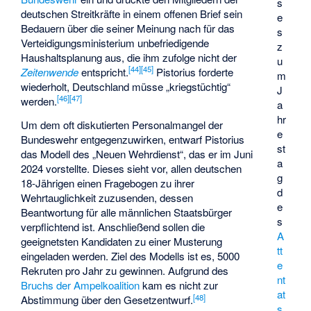
s
deutschen Streitkräfte in einem offenen Brief sein
e
Bedauern über die seiner Meinung nach für das
s
Verteidigungsministerium unbefriedigende
z
Haushaltsplanung aus, die ihm zufolge nicht der
u
[
44
]
[
45
]
Zeitenwende
entspricht.
Pistorius forderte
m
wiederholt, Deutschland müsse „kriegstüchtig“
J
[
46
]
[
47
]
werden.
a
hr
Um dem oft diskutierten Personalmangel der
e
Bundeswehr entgegenzuwirken, entwarf Pistorius
st
das Modell des „Neuen Wehrdienst“, das er im Juni
a
2024 vorstellte. Dieses sieht vor, allen deutschen
g
18-Jährigen einen Fragebogen zu ihrer
d
Wehrtauglichkeit zuzusenden, dessen
e
Beantwortung für alle männlichen Staatsbürger
s
verpflichtend ist. Anschließend sollen die
A
geeignetsten Kandidaten zu einer Musterung
tt
eingeladen werden. Ziel des Modells ist es, 5000
e
Rekruten pro Jahr zu gewinnen. Aufgrund des
nt
Bruchs der Ampelkoalition
kam es nicht zur
at
[
48
]
Abstimmung über den Gesetzentwurf.
s