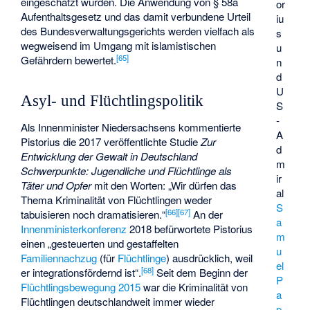
eingeschätzt wurden. Die Anwendung von § 58a
or
Aufenthaltsgesetz und das damit verbundene Urteil
iu
des Bundesverwaltungsgerichts werden vielfach als
s
wegweisend im Umgang mit islamistischen
u
[
65
]
Gefährdern bewertet.
n
d
U
Asyl- und Flüchtlingspolitik
S
-
Als Innenminister Niedersachsens kommentierte
A
Pistorius die 2017 veröffentlichte Studie
Zur
d
Entwicklung der Gewalt in Deutschland
m
Schwerpunkte: Jugendliche und Flüchtlinge als
ir
Täter und Opfer
mit den Worten: „Wir dürfen das
al
Thema Kriminalität von Flüchtlingen weder
S
[
66
]
[
67
]
tabuisieren noch dramatisieren.“
An der
a
Innenministerkonferenz
2018 befürwortete Pistorius
m
einen „gesteuerten und gestaffelten
u
Familiennachzug
(für
Flüchtlinge
) ausdrücklich, weil
el
[
68
]
er integrationsfördernd ist“.
Seit dem Beginn der
P
Flüchtlingsbewegung 2015
war die Kriminalität von
a
Flüchtlingen deutschlandweit immer wieder
p