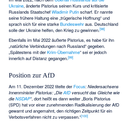
Ukraine
, änderte Pistorius seinen Kurs und kritisierte
Russlands Staatschef
Wladimir Putin
scharf. Er nannte
seine frühere Haltung eine „trügerische Hoffnung“ und
sprach sich für eine starke
Bundeswehr
aus. Deutschland
[
98
]
solle der Ukraine helfen, den Krieg zu gewinnen.
Ebenfalls im Mai 2022 äußerte Pistorius, es habe für ihn
„natürliche Verbindungen nach Russland“ gegeben.
„Spätestens mit der
Krim-Übernahme
“ sei er jedoch
[
99
]
innerlich auf Distanz gegangen.
Position zur AfD
Am 11. Dezember 2022 titelte der
Focus
:
Niedersachsens
Innenminister Pistorius: „Die
AfD
versucht das Gleiche wie
die
NSDAP
“
, dort heißt es dann weiter „Boris Pistorius
(SPD) hat vor einer zunehmenden Radikalisierung der AfD
gewarnt und angemahnt, den richtigen Zeitpunkt für ein
[
100
]
Verbotsverfahren nicht zu verpassen.“