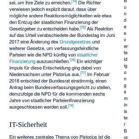
B
[
74
]
sei, um ihre Ziele zu erreichen.
Die Richter
u
verwiesen jedoch explizit darauf, dass über
n
mögliche andere Reaktionsmöglichkeiten wie etwa
d
den Entzug der staatlichen Finanzierung der
e
[
75
]
Gesetzgeber zu entscheiden habe.
Als Reaktion
s
auf das Urteil verabschiedete der Bundestag im Juni
v
2017 eine Änderung des
Grundgesetzes
und
er
weiterer Gesetze, um verfassungsfeindliche
te
Parteien wie die NPD künftig von
staatlicher
id
[
76
]
Finanzierung
auszuschließen.
Ein wichtiger
ig
Impuls für diese Entscheidung ging dabei von
u
[
77
]
Niedersachsen unter Pistorius aus.
Im Februar
n
2018 entschied der Bundesrat einstimmig, einen
g
Antrag beim Bundesverfassungsgericht zu stellen,
s
demzufolge die NPD für die kommenden sechs
m
Jahre von staatlicher Parteienfinanzierung
in
[
78
]
ausgeschlossen werden soll.
is
te
r
IT-Sicherheit
B
Ein weiteres zentrales Thema von Pistorius ist die
or