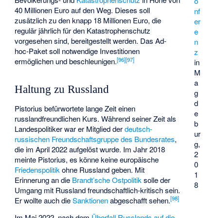
o
40 Millionen Euro auf den Weg. Dieses soll
nf
zusätzlich zu den knapp 18 Millionen Euro, die
er
regulär jährlich für den Katastrophenschutz
e
vorgesehen sind, bereitgestellt werden. Das Ad-
n
hoc-Paket soll notwendige Investitionen
z
[
96
]
[
97
]
ermöglichen und beschleunigen.
in
M
a
Haltung zu Russland
g
d
Pistorius befürwortete lange Zeit einen
e
russlandfreundlichen Kurs. Während seiner Zeit als
b
Landespolitiker war er Mitglied der
deutsch-
ur
russischen Freundschaftsgruppe des Bundesrates
,
g,
die im April 2022 aufgelöst wurde. Im Jahr 2018
2
meinte Pistorius, es könne keine europäische
0
Friedenspolitik
ohne Russland geben. Mit
1
Erinnerung an die
Brandt’sche
Ostpolitik
solle der
8
Umgang mit Russland freundschaftlich-kritisch sein.
[
98
]
Er wollte auch die
Sanktionen
abgeschafft sehen.
Im Mai 2022, nach dem
Überfall Russlands auf die