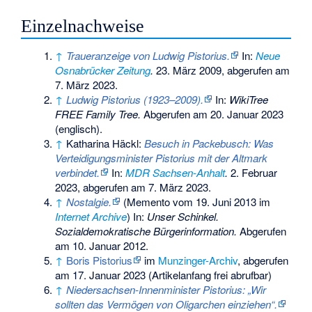
Einzelnachweise
↑
Traueranzeige von Ludwig Pistorius.
In:
Neue
Osnabrücker Zeitung
.
23. März 2009,
abgerufen am
7. März 2023
.
↑
Ludwig Pistorius (1923–2009).
In:
WikiTree
FREE Family Tree.
Abgerufen am 20. Januar 2023
(englisch).
↑
Katharina Häckl:
Besuch in Packebusch: Was
Verteidigungsminister Pistorius mit der Altmark
verbindet.
In:
MDR Sachsen-Anhalt
.
2. Februar
2023,
abgerufen am 7. März 2023
.
↑
Nostalgie.
(
Memento
vom 19. Juni 2013 im
Internet Archive
) In:
Unser Schinkel.
Sozialdemokratische Bürgerinformation.
Abgerufen
am 10. Januar 2012.
↑
Boris Pistorius
im
Munzinger-Archiv
, abgerufen
am 17. Januar 2023 (Artikelanfang frei abrufbar)
↑
Niedersachsen-Innenminister Pistorius: „Wir
sollten das Vermögen von Oligarchen einziehen“.