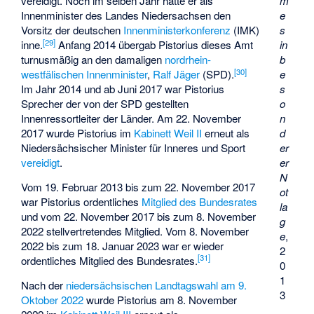
m
vereidigt. Noch im selben Jahr hatte er als
e
Innenminister des Landes Niedersachsen den
s
Vorsitz der deutschen
Innenministerkonferenz
(IMK)
[
29
]
in
inne.
Anfang 2014 übergab Pistorius dieses Amt
b
turnusmäßig an den damaligen
nordrhein-
[
30
]
e
westfälischen Innenminister
,
Ralf Jäger
(SPD).
s
Im Jahr 2014 und ab Juni 2017 war Pistorius
o
Sprecher der von der SPD gestellten
n
Innenressortleiter der Länder. Am 22. November
d
2017 wurde Pistorius im
Kabinett Weil II
erneut als
er
Niedersächsischer Minister für Inneres und Sport
er
vereidigt
.
N
Vom 19. Februar 2013 bis zum 22. November 2017
ot
war Pistorius ordentliches
Mitglied des Bundesrates
la
und vom 22. November 2017 bis zum 8. November
g
2022 stellvertretendes Mitglied. Vom 8. November
e
,
2022 bis zum 18. Januar 2023 war er wieder
2
[
31
]
ordentliches Mitglied des Bundesrates.
0
1
Nach der
niedersächsischen Landtagswahl am 9.
3
Oktober 2022
wurde Pistorius am 8. November