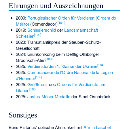
Ehrungen und Auszeichnungen
2009:
Portugiesischer Orden für Verdienst (Ordem do
[
101
]
Mérito)
(Comendador)
2019:
Schlesierschild
der
Landsmannschaft
[
102
]
Schlesien
2023: Transatlantikpreis der Steuben-Schurz-
Gesellschaft
2024: Grünkohlkönig beim
Defftig Ollnborger
[
103
]
Gröönkohl-Äten
[
104
]
2025:
Verdienstorden 1. Klasse der Ukraine
2025:
Commandeur de l’Ordre National de la Légion
[
105
]
d’Honneur
2025:
Großkreuz
des
Ordens für Verdienste um
[
106
]
Litauen
2025:
Justus-Möser-Medaille
der Stadt Osnabrück
Sonstiges
Boris Pistorius’ optische Ähnlichkeit mit
Armin Laschet