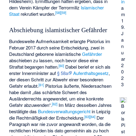
Hildesheim). Ermittlungen hatten ergeben, dass in
in
dem Verein Kämpfer der Terrormiliz
Islamischer
a
[
58
]
[
59
]
Staat
rekrutiert wurden.
m
1
9.
Abschiebung islamistischer Gefährder
J
a
Bundesweite Aufmerksamkeit erlangte Pistorius im
n
Februar 2017 durch seine Entscheidung, zwei in
u
Deutschland geborene islamistische
Gefährder
ar
abschieben zu lassen, noch bevor diese eine
2
[
60
]
Straftat begangen hatten.
Dabei berief er sich als
0
erster Innenminister auf
§ 58a
Aufenthaltsgesetz
,
2
der diesen Schritt zur Abwehr einer besonderen
3
[
61
]
Gefahr erlaubt.
Pistorius äußerte, Niedersachsen
habe damit „das schärfste Schwert des
Ausländerrechts angewendet, um eine konkrete
[
62
]
Gefahr abzuwenden“.
Im März desselben Jahres
B
bestätigte das
Bundesverwaltungsgericht
in Leipzig
or
[
63
]
[
64
]
die Rechtmäßigkeit der Entscheidung.
Der
is
Paragraph war nie zuvor angewandt worden, da die
Pi
rechtlichen Hürden bis dato gemeinhin als zu hoch
st