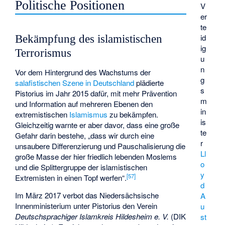
Politische Positionen
V
er
te
id
Bekämpfung des islamistischen
ig
Terrorismus
u
n
Vor dem Hintergrund des Wachstums der
g
salafistischen Szene in Deutschland
plädierte
s
Pistorius im Jahr 2015 dafür, mit mehr Prävention
m
und Information auf mehreren Ebenen den
in
extremistischen
Islamismus
zu bekämpfen.
is
Gleichzeitig warnte er aber davor, dass eine große
te
Gefahr darin bestehe, „dass wir durch eine
r
unsaubere Differenzierung und Pauschalisierung die
Ll
große Masse der hier friedlich lebenden Moslems
o
und die Splittergruppe der islamistischen
y
[
57
]
Extremisten in einen Topf werfen“.
d
Im März 2017 verbot das Niedersächsische
A
Innenministerium unter Pistorius den Verein
u
Deutschsprachiger Islamkreis Hildesheim e. V.
(DIK
st