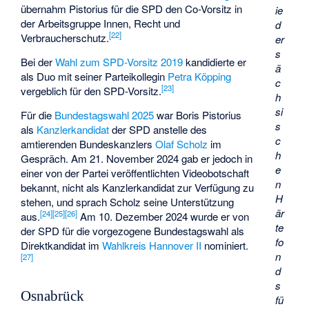
übernahm Pistorius für die SPD den Co-Vorsitz in
ie
der
Arbeitsgruppe Innen, Recht und
d
[
22
]
Verbraucherschutz
.
er
s
Bei der
Wahl zum SPD-Vorsitz 2019
kandidierte er
ä
als Duo mit seiner Parteikollegin
Petra Köpping
c
[
23
]
vergeblich für den SPD-Vorsitz.
h
si
Für die
Bundestagswahl 2025
war Boris Pistorius
s
als
Kanzlerkandidat
der SPD anstelle des
c
amtierenden Bundeskanzlers
Olaf Scholz
im
h
Gespräch. Am 21. November 2024 gab er jedoch in
e
einer von der Partei veröffentlichten Videobotschaft
n
bekannt, nicht als Kanzlerkandidat zur Verfügung zu
H
stehen, und sprach Scholz seine Unterstützung
är
[
24
]
[
25
]
[
26
]
aus.
Am 10. Dezember 2024 wurde er von
te
der SPD für die vorgezogene Bundestagswahl als
fo
Direktkandidat im
Wahlkreis Hannover II
nominiert.
n
[
27
]
d
s
Osnabrück
fü