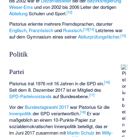
bis 2002 war er
Dezernatsleiter
bei der
Bezirksregierung
Weser-Ems
und von 2002 bis 2006 Leiter der dortigen
[
12
]
Abteilung
Schulen und Sport.
Pistorius erlernte mehrere Fremdsprachen, darunter
[
13
]
[
14
]
Englisch
,
Französisch
und
Russisch
.
Letzteres war
[
15
]
auf dem Gymnasium eines seiner
Abiturprüfungsfächer
.
Politik
Partei
Pi
st
[
16
]
Pistorius trat 1976 mit 16 Jahren in die SPD ein.
or
Seit dem 8. Dezember 2017 ist er Mitglied des
iu
[
17
]
SPD-Parteivorstands
auf Bundesebene.
s
b
Vor der
Bundestagswahl 2017
war Pistorius für die
ei
[
18
]
Innenpolitik
der SPD verantwortlich.
Er war
ei
maßgeblich an einem 10-Punkte-Papier zur
n
sozialdemokratischen Innenpolitik beteiligt, das er
er
im Juni 2017 zusammen mit
Martin Schulz
im
Willy-