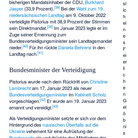
bisherigen Mandatsinhaber der CDU,
Burkhard
sl
[
38
]
Jasper
(33,9 Prozent).
Bei der
Wahl zum 19.
ic
niedersächsischen Landtag
am 9. Oktober 2022
h
verteidigte Pistorius mit 38,9 Prozent der Stimmen
ei
[
39
]
sein Direktmandat.
Im Januar 2023 legte er im
n
Zuge seiner Ernennung zum
e
Bundesverteidigungsminister sein Landtagsmandat
s
[
40
]
nieder.
Für ihn rückte
Daniela Behrens
in den
F
[
41
]
Landtag nach.
ei
er
li
Bundesminister der Verteidigung
c
h
Pistorius wurde nach dem Rücktritt von
Christine
e
Lambrecht
am 17. Januar 2023 als neuer
n
Bundesverteidigungsminister
im
Kabinett Scholz
G
[
42
]
vorgeschlagen.
Er wurde am 19. Januar 2023
el
[
43
]
ernannt und vereidigt.
ö
Als Verteidigungsminister setzte er sich vor dem
b
Hintergrund des
russischen Überfalls auf die
ni
Ukraine
vehement für eine Aufrüstung der
s
Bundeswehr
ein und drückte den Mitgliedern der