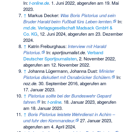
In:
t-online.de
.
1. Juni 2022,
abgerufen am 19. Mai
2023
.
↑
Markus Decker:
Was Boris Pistorius und sein
Bruder Harald beim Fußball fürs Leben lernten.
In:
rnd.de
.
Verlagsgesellschaft Madsack GmbH &
Co. KG
, 12. Juni 2024, abgerufen am 23. Dezember
2024.
↑
Katrin Freiburghaus:
Interview mit Harald
Pistorius.
In:
sportjournalist.de.
Verband
Deutscher Sportjournalisten
, 2. November 2022,
abgerufen am 12. November 2022
.
↑
Johanna Lügermann, Johanna Dust:
Minister
Pistorius diskutiert mit Osnabrücker Schülern.
In:
noz.de.
30. September 2016,
abgerufen am
17. Januar 2023
.
↑
Pistorius sollte bei der Bundeswehr Gepard
fahren.
In:
t-online
.
18. Januar 2023,
abgerufen
am 18. Januar 2023
.
↑
Boris Pistorius leistete Wehrdienst in Achim –
und fuhr den Kommandeur.
27. Januar 2023,
abgerufen am 4. April 2024
.