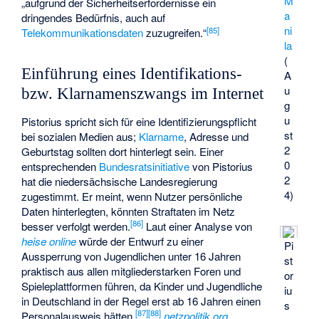
M
„aufgrund der Sicherheitserfordernisse ein
a
dringendes Bedürfnis, auch auf
ni
[
85
]
Telekommunikationsdaten
zuzugreifen.“
la
(
Einführung eines Identifikations-
A
u
bzw. Klarnamenszwangs im Internet
g
u
Pistorius spricht sich für eine Identifizierungspflicht
st
bei sozialen Medien aus;
Klarname
, Adresse und
2
Geburtstag sollten dort hinterlegt sein. Einer
0
entsprechenden
Bundesratsinitiative
von Pistorius
2
hat die niedersächsische Landesregierung
4)
zugestimmt. Er meint, wenn Nutzer persönliche
Daten hinterlegten, könnten Straftaten im Netz
[
86
]
besser verfolgt werden.
Laut einer Analyse von
heise online
würde der Entwurf zu einer
Pi
Aussperrung von Jugendlichen unter 16 Jahren
st
praktisch aus allen mitgliederstarken Foren und
or
Spieleplattformen führen, da Kinder und Jugendliche
iu
in Deutschland in der Regel erst ab 16 Jahren einen
s
[
87
]
[
88
]
Personalausweis hätten.
netzpolitik.org