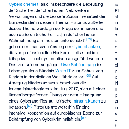
Cybersicherheit
, also insbesondere die Bedeutung
is
der Sicherheit der öffentlichen Netzwerke in
Pi
Verwaltungen und die bessere Zusammenarbeit der
st
Bundesländer in diesem Thema. Pistorius äußerte,
or
dieses Thema werde „in der Frage der inneren und
iu
auch äußeren Sicherheit […] in der öffentlichen
s
[
79
]
Wahrnehmung am meisten unterschätzt“.
Es
u
gebe einen massiven Anstieg der
Cyberattacken
,
n
die von professionellen Hackern – teils staatlich,
d
teils privat – hochsystematisch ausgeführt werden.
s
Das von seinem Vorgänger
Uwe Schünemann
ins
ei
Leben gerufene Bündnis
White IT
zum Schutz von
n
[
80
]
Kindern in der digitalen Welt führte er fort.
Auf
p
Anregung Niedersachsens beschloss die
hi
Innenministerkonferenz im Juni 2017, sich mit einer
li
länderübergreifenden Übung vor dem Hintergrund
p
eines Cyberangriffes auf kritische
Infrastrukturen
zu
pi
[
81
]
befassen.
Pistorius tritt weiterhin für eine
ni
intensive Kooperation auf europäischer Ebene zur
s
[
82
]
Bekämpfung von Cyberkriminalität ein.
c
h