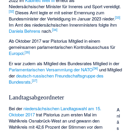
2022 im
Kabinett Weil III
erneut als
Niedersächsischer Minister für Inneres und Sport vereidigt.
[
32
]
Dieses Amt legte er mit seiner Ernennung zum
[
33
]
Bundesminister der Verteidigung im Januar 2023 nieder.
Im Amt des niedersächsischen Innenministers folgte ihm
[
34
]
Daniela Behrens
nach.
Ab Oktober 2017 war Pistorius Mitglied in einem
gemeinsamen parlamentarischen Kontrollausschuss für
[
35
]
Europol
.
Er war zudem als Mitglied des Bundesrates Mitglied in der
[
36
]
Parlamentarischen Versammlung der NATO
und Mitglied
der
deutsch-russischen Freundschaftsgruppe des
[
37
]
Bundesrats
.
Landtagsabgeordneter
Bei der
niedersächsischen Landtagswahl am 15.
A
Oktober 2017
trat Pistorius zum ersten Mal im
nl
Wahlkreis Osnabrück-West
an und gewann den
ä
Wahlkreis mit 42,6 Prozent der Stimmen vor dem
s