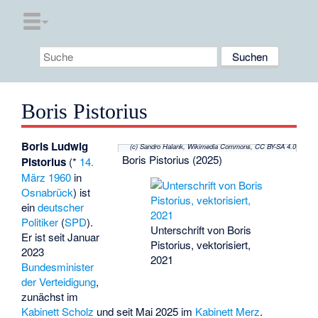
Boris Pistorius
Boris Ludwig
(c) Sandro Halank, Wikimedia Commons, CC BY-SA 4.0
Boris Pistorius (2025)
Pistorius
(*
14.
März
1960
in
Osnabrück
) ist
ein
deutscher
Politiker
(
SPD
).
Unterschrift von Boris
Er ist seit Januar
Pistorius, vektorisiert,
2023
2021
Bundesminister
der Verteidigung
,
zunächst im
Kabinett Scholz
und seit Mai 2025 im
Kabinett Merz
.