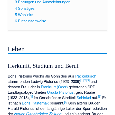
3
Ehrungen und Auszeichnungen
4
Sonstiges
5
Weblinks
6
Einzelnachweise
Leben
Herkunft, Studium und Beruf
Boris Pistorius wuchs als Sohn des aus
Packebusch
[
1
]
[
2
]
[
3
]
stammenden Ludwig Pistorius (1923–2009)
und
dessen Frau, der in
Frankfurt (Oder)
geborenen SPD-
Landtagsabgeordneten
Ursula Pistorius
, geb. Raabe
[
4
]
[
5
]
(1933–2015),
im Osnabrücker Stadtteil
Schinkel
auf.
Er
[
6
]
ist nach
Boris Pasternak
benannt.
Sein älterer Bruder
Harald Pistorius ist der langjährige Leiter der Sportredaktion
der
Neuen Osnabrücker Zeitung
und sein anderer Bruder