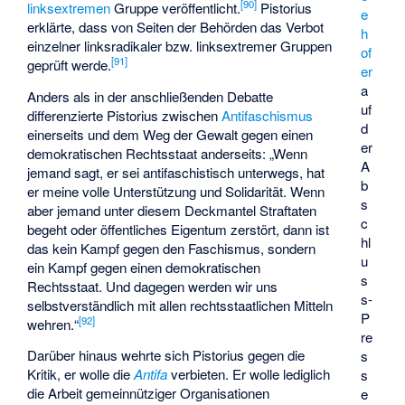
[
90
]
linksextremen
Gruppe veröffentlicht.
Pistorius
e
erklärte, dass von Seiten der Behörden das Verbot
h
einzelner linksradikaler bzw. linksextremer Gruppen
of
[
91
]
geprüft werde.
er
a
Anders als in der anschließenden Debatte
uf
differenzierte Pistorius zwischen
Antifaschismus
d
einerseits und dem Weg der Gewalt gegen einen
er
demokratischen Rechtsstaat anderseits: „Wenn
A
jemand sagt, er sei antifaschistisch unterwegs, hat
b
er meine volle Unterstützung und Solidarität. Wenn
s
aber jemand unter diesem Deckmantel Straftaten
c
begeht oder öffentliches Eigentum zerstört, dann ist
hl
das kein Kampf gegen den Faschismus, sondern
u
ein Kampf gegen einen demokratischen
s
Rechtsstaat. Und dagegen werden wir uns
s-
selbstverständlich mit allen rechtsstaatlichen Mitteln
P
[
92
]
wehren.“
re
Darüber hinaus wehrte sich Pistorius gegen die
s
Kritik, er wolle die
Antifa
verbieten. Er wolle lediglich
s
die Arbeit gemeinnütziger Organisationen
e