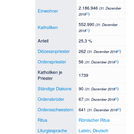
2.186.946
(31. Dezember
Einwohner
[
2
]
2018
)
552.990
(31. Dezember
Katholiken
[
1
]
2018
)
Anteil
25,3 %
Diözesanpriester
262
[
2
]
(31. Dezember 2018
)
Ordenspriester
56
[
2
]
(31. Dezember 2018
)
Katholiken je
1739
Priester
Ständige Diakone
90
[
2
]
(31. Dezember 2018
)
Ordensbrüder
67
[
2
]
(31. Dezember 2018
)
Ordensschwestern
641
[
2
]
(31. Dezember 2018
)
Ritus
Römischer Ritus
Liturgiesprache
Latein
,
Deutsch