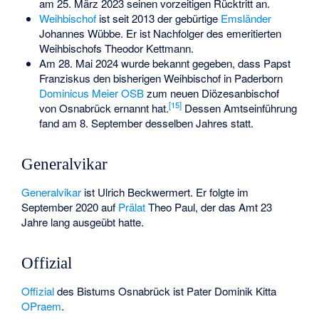
am 25. März 2023 seinen vorzeitigen Rücktritt an.
Weihbischof
ist seit 2013 der gebürtige
Emsländer
Johannes Wübbe
. Er ist Nachfolger des emeritierten
Weihbischofs
Theodor Kettmann
.
Am 28. Mai 2024 wurde bekannt gegeben, dass Papst
Franziskus den bisherigen Weihbischof in Paderborn
Dominicus Meier
OSB
zum neuen Diözesanbischof
[
15
]
von Osnabrück ernannt hat.
Dessen Amtseinführung
fand am 8. September desselben Jahres statt.
Generalvikar
Generalvikar
ist
Ulrich Beckwermert
. Er folgte im
September 2020 auf
Prälat
Theo Paul
, der das Amt 23
Jahre lang ausgeübt hatte.
Offizial
Offizial
des Bistums Osnabrück ist Pater Dominik Kitta
OPraem
.