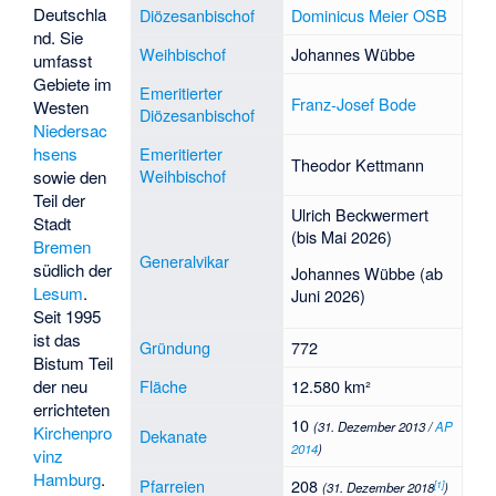
Deutschla
Diözesanbischof
Dominicus Meier
OSB
nd. Sie
Weihbischof
Johannes Wübbe
umfasst
Gebiete im
Emeritierter
Franz-Josef Bode
Westen
Diözesanbischof
Niedersac
Emeritierter
hsens
Theodor Kettmann
Weihbischof
sowie den
Teil der
Ulrich Beckwermert
Stadt
(bis Mai 2026)
Bremen
Generalvikar
südlich der
Johannes Wübbe
(ab
Lesum
.
Juni 2026)
Seit 1995
ist das
Gründung
772
Bistum Teil
Fläche
12.580 km²
der neu
errichteten
10
(31. Dezember 2013 /
AP
Kirchenpro
Dekanate
2014
)
vinz
Hamburg
.
Pfarreien
208
[
1
]
(31. Dezember 2018
)