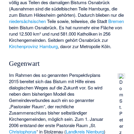
völlig aus Teilen des damaligen Bistums Osnabrück
(Ausnahmen sind die südelbischen Teile Hamburgs, die
zum Bistum Hildesheim gehörten). Dadurch blieben nur die
niedersächsischen
Teile sowie, teilweise, die Stadt
Bremen
beim Bistum Osnabrück. Es hat nunmehr eine Fläche von
rund 12.500 km² und rund 581.000 Katholiken in 256
Kirchengemeinden. Seitdem gehört Osnabrück zur
Kirchenprovinz Hamburg
, davor zur Metropolie Köln.
Gegenwart
Im Rahmen des so genannten Perspektivplans
2015 bereitet sich das Bistum mit Hilfe eines
D
dialogischen Weges auf die Zukunft vor. So wird
o
neben dem bisherigen Modell des
m
Gemeindeverbundes auch ein so genannter
S
„Pastoraler Raum“, der rechtliche
t.
Zusammenschluss bisher selbständiger
P
Kirchengemeinden, möglich sein. Zum 1. Januar
et
2006 entstand der erste Pastorale Raum „St.
er
Christophorus
“ in Stolzenau (
Landkreis Nienburg
)
z