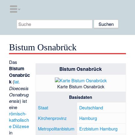
Bistum Osnabrück
Das
Bistum
Bistum Osnabrück
Osnabrüc
k
(
lat.
Karte Bistum Osnabrück
Dioecesis
Osnabrug
Basisdaten
ensis
) ist
eine
Staat
Deutschland
römisch-
Kirchenprovinz
Hamburg
katholisch
e
Diözese
Metropolitanbistum
Erzbistum Hamburg
in