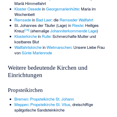
Mariä Himmelfahrt
Kloster Oesede
in
Georgsmarienhütte
: Maria im
Wochenbett
Remsede
in
Bad Laer
: die
Remseder Wallfahrt
St. Johannes der Täufer (Lage)
in
Rieste
: Heiliges
[
14
]
Kreuz
(ehemalige
Johanniterkommende Lage
)
Klosterkirche
in
Rulle
: Schmerzhafte Mutter und
kostbares Blut
Wallfahrtskirche
in
Wietmarschen
: Unsere Liebe Frau
von
Sünte Marienrode
Weitere bedeutende Kirchen und
Einrichtungen
Propsteikirchen
Bremen:
Propsteikirche St. Johann
Meppen:
Propsteikirche St. Vitus
, dreischiffige
spätgotische Sandsteinkirche