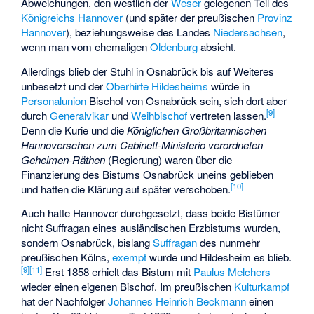
Abweichungen, den westlich der
Weser
gelegenen Teil des
Königreichs Hannover
(und später der preußischen
Provinz
Hannover
), beziehungsweise des Landes
Niedersachsen
,
wenn man vom ehemaligen
Oldenburg
absieht.
Allerdings blieb der Stuhl in Osnabrück bis auf Weiteres
unbesetzt und der
Oberhirte Hildesheims
würde in
Personalunion
Bischof von Osnabrück sein, sich dort aber
[
9
]
durch
Generalvikar
und
Weihbischof
vertreten lassen.
Denn die Kurie und die
Königlichen Großbritannischen
Hannoverschen zum Cabinett-Ministerio verordneten
Geheimen-Räthen
(Regierung) waren über die
Finanzierung des Bistums Osnabrück uneins geblieben
[
10
]
und hatten die Klärung auf später verschoben.
Auch hatte Hannover durchgesetzt, dass beide Bistümer
nicht Suffragan eines ausländischen Erzbistums wurden,
sondern Osnabrück, bislang
Suffragan
des nunmehr
preußischen Kölns,
exempt
wurde und Hildesheim es blieb.
[
9
]
[
11
]
Erst 1858 erhielt das Bistum mit
Paulus Melchers
wieder einen eigenen Bischof. Im preußischen
Kulturkampf
hat der Nachfolger
Johannes Heinrich Beckmann
einen