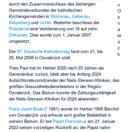
durch den Zusammenschluss des bisherigen
u
Gemeindeverbundes der katholischen
O
Kirchengemeinden in
Stolzenau
,
Liebenau
,
s
Steyerberg
und
Uchte
. Weiterhin beschloss der
n
Priesterrat
eine Verkleinerung von 16 auf zehn
a
Dekanate
. Dies wurde zum 1. Januar 2007
br
umgesetzt.
ü
c
Der
97. Deutsche Katholikentag
fand vom 21. bis
k
25. Mai 2008 in Osnabrück statt.
Theo Paul
trat im Herbst 2020 nach 23 Jahren als
Generalvikar zurück, blieb aber bis Anfang 2024
Aufsichtsratsvorsitzender der Niels-Stensen-Kliniken, des
größten Gesundheitsdienstleisters in der Region
Osnabrück. Das Bistum konnte die Zahlungsunfähigkeit
der Niels-Stensen-Kliniken für 2024 abwenden.
Franz-Josef Bode
(* 1951) wurde im Herbst 1995 Bischof
von Osnabrück und erfreute sich großer Beliebtheit in
seinem Bistum. Er bot
Papst Franziskus
am 21. Januar
2023 seinen vorzeitigen Rücktritt an; der Papst nahm