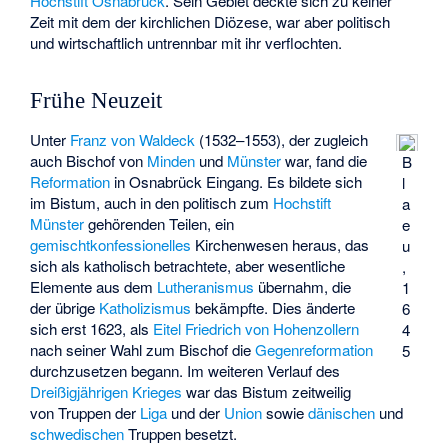
Hochstift Osnabrück
. Sein Gebiet deckte sich zu keiner
Zeit mit dem der kirchlichen Diözese, war aber politisch
und wirtschaftlich untrennbar mit ihr verflochten.
Frühe Neuzeit
Unter
Franz von Waldeck
(1532–1553), der zugleich
auch Bischof von
Minden
und
Münster
war, fand die
B
Reformation
in Osnabrück Eingang. Es bildete sich
l
im Bistum, auch in den politisch zum
Hochstift
a
Münster
gehörenden Teilen, ein
e
gemischtkonfessionelles
Kirchenwesen heraus, das
u
sich als katholisch betrachtete, aber wesentliche
,
Elemente aus dem
Lutheranismus
übernahm, die
1
der übrige
Katholizismus
bekämpfte. Dies änderte
6
sich erst 1623, als
Eitel Friedrich von Hohenzollern
4
nach seiner Wahl zum Bischof die
Gegenreformation
5
durchzusetzen begann. Im weiteren Verlauf des
Dreißigjährigen Krieges
war das Bistum zeitweilig
von Truppen der
Liga
und der
Union
sowie
dänischen
und
schwedischen
Truppen besetzt.