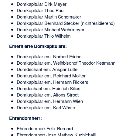
Domkapitular Dirk Meyer
Domkapitular
Theo Paul
Domkapitular Martin Schomaker
Domkapitular Bernhard Stecker (nichtresidierend)
Domkapitular Michael Wehrmeyer
Domkapitular Thilo Wilhelm
Emeritierte Domkapitulare:
Domkapitular em. Norbert Friebe
Domkapitular em. Weihbischof Theodor Kettmann
Domdechant em. Ansgar Lüttel
Domkapitular em. Reinhard Molitor
Domkapitular em. Hermann Rickers
Domdechant em. Heinrich Silies
Domkapitular em. Alfons Strodt
Domkapitular em. Hermann Wieh
Domkapitular em. Karl Wöste
Ehrendomherr:
Ehrendomherr Felix Bernard
Ehrendomherr Jose Mathew Kuzhichalil