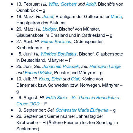
13. Februar:
Hll.
Wiho
,
Gosbert
und
Adolf
, Bischöfe von
Osnabrück – g
19. März:
Hl.
Josef
, Bräutigam der Gottesmutter
Maria
,
Hauptpatron des Bistums
26. März:
Hl.
Liudger
, Bischof von Münster,
Glaubensbote im Emsland und in Ostfriesland – g
27. April:
Hl.
Petrus Kanisius
, Ordenspriester,
Kirchenlehrer – g
5. Juni:
Hl.
Winfried-Bonifatius
, Bischof, Glaubensbote
in Deutschland, Märtyrer – F
25. Juni:
Sel.
Johannes Prassek
, sel.
Hermann Lange
und
Eduard Müller
, Priester und Märtyrer – g
10. Juli:
Hl.
Knud
,
Erich
und
Olaf
, Könige von
Dänemark bzw. Schweden bzw. Norwegen, Märtyrer –
g
9. August:
Hl.
Edith Stein – Sr. Theresia Benedicta a
Cruce OCD
– F
9. September:
Sel.
Schwester Maria Euthymia
– g
26. September: Gemeinsamer Jahrestag der
Kirchweihe – H (Äußere Feier am letzten Sonntag im
September)