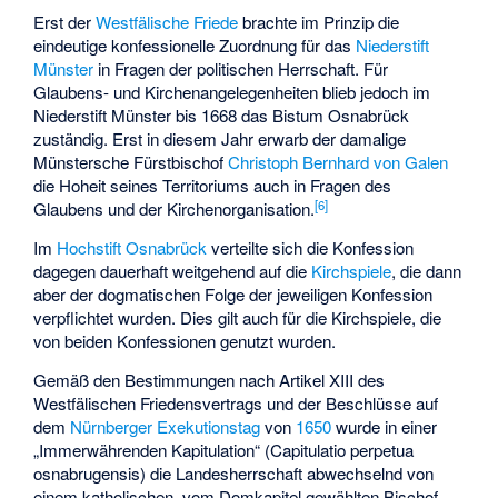
Erst der
Westfälische Friede
brachte im Prinzip die
eindeutige konfessionelle Zuordnung für das
Niederstift
Münster
in Fragen der politischen Herrschaft. Für
Glaubens- und Kirchenangelegenheiten blieb jedoch im
Niederstift Münster bis 1668 das Bistum Osnabrück
zuständig. Erst in diesem Jahr erwarb der damalige
Münstersche Fürstbischof
Christoph Bernhard von Galen
die Hoheit seines Territoriums auch in Fragen des
[
6
]
Glaubens und der Kirchenorganisation.
Im
Hochstift Osnabrück
verteilte sich die Konfession
dagegen dauerhaft weitgehend auf die
Kirchspiele
, die dann
aber der dogmatischen Folge der jeweiligen Konfession
verpflichtet wurden. Dies gilt auch für die Kirchspiele, die
von beiden Konfessionen genutzt wurden.
Gemäß den Bestimmungen nach Artikel XIII des
Westfälischen Friedensvertrags und der Beschlüsse auf
dem
Nürnberger Exekutionstag
von
1650
wurde in einer
„Immerwährenden Kapitulation“ (Capitulatio perpetua
osnabrugensis) die Landesherrschaft abwechselnd von
einem katholischen, vom Domkapitel gewählten Bischof