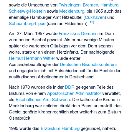
sowie die Umgebung von
Twistringen
,
Bremen
,
Hamburg
,
Schleswig-Holstein
sowie
Mecklenburg
, bis 1965 auch das
ehemalige Hamburger Amt Ritzebüttel (
Cuxhaven
) und
[
12
]
Schaumburg-Lippe
(dann an Hildesheim).
Am 27. März 1957 wurde
Franziskus Demann
im Dom
zum neuen Bischof geweiht. Als er nur wenige Minuten
später die wartenden Gläubigen vor dem Dom segnen
wollte, starb er an einem Herzinfarkt. Der nachfolgende
Helmut Hermann Wittler
wurde erster
Ausländerbeauftragter der
Deutschen Bischofskonferenz
und engagierte sich mit Entschiedenheit für die Rechte der
ausländischen Arbeitnehmer in Deutschland.
Nach 1973 wurden die in der
DDR
gelegenen Teile des
Bistums von einem
Apostolischen Administrator
verwaltet,
als
Bischöfliches Amt Schwerin
. Die katholische Kirche in
Mecklenburg war seitdem direkt dem Papst unterstellt, das
Gebiet gehörte kirchenrechtlich aber weiterhin zum Bistum
Osnabrück.
1995 wurde das
Erzbistum Hamburg
gegründet, nahezu