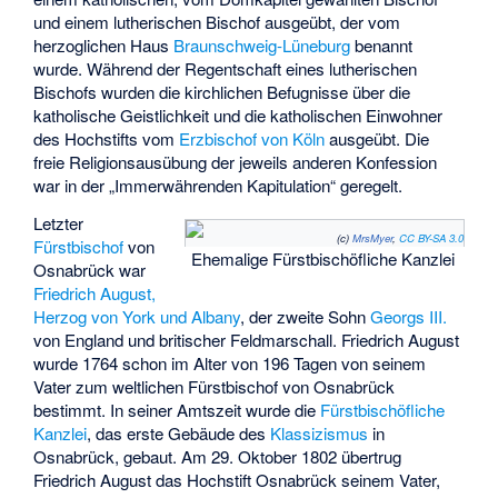
und einem lutherischen Bischof ausgeübt, der vom
herzoglichen Haus
Braunschweig-Lüneburg
benannt
wurde. Während der Regentschaft eines lutherischen
Bischofs wurden die kirchlichen Befugnisse über die
katholische Geistlichkeit und die katholischen Einwohner
des Hochstifts vom
Erzbischof von Köln
ausgeübt. Die
freie Religionsausübung der jeweils anderen Konfession
war in der „Immerwährenden Kapitulation“ geregelt.
Letzter
(c)
MrsMyer
,
CC BY-SA 3.0
Fürstbischof
von
Ehemalige Fürstbischöfliche Kanzlei
Osnabrück war
Friedrich August,
Herzog von York und Albany
, der zweite Sohn
Georgs III.
von England und britischer Feldmarschall. Friedrich August
wurde 1764 schon im Alter von 196 Tagen von seinem
Vater zum weltlichen Fürstbischof von Osnabrück
bestimmt. In seiner Amtszeit wurde die
Fürstbischöfliche
Kanzlei
, das erste Gebäude des
Klassizismus
in
Osnabrück, gebaut. Am 29. Oktober 1802 übertrug
Friedrich August das Hochstift Osnabrück seinem Vater,