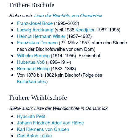
Frühere Bischöfe
Siehe auch
:
Liste der Bischöfe von Osnabrück
Franz-Josef Bode
(1995–2023)
Ludwig Averkamp
(seit 1986
Koadjutor
, 1987–1995)
Helmut Hermann Wittler
(1957–1987)
Franziskus Demann
(27. März 1957, starb eine Stunde
nach der Bischofsweihe vor dem Dom)
Wilhelm Berning
(1914–1955), Erzbischof
Hubertus Voß
(1899–1914)
Bernhard Höting
(1882–1898)
Von 1878 bis 1882 kein Bischof (Folge des
Kulturkampfes
)
Frühere Weihbischöfe
Siehe auch
:
Liste der Weihbischöfe in Osnabrück
Hyacinth Petit
Johann Friedrich Adolf von Hörde
Karl Klemens von Gruben
Carl Anton Lüpke