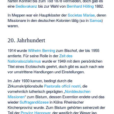
harten Konflikt bis zum Tod 1878 vermieden, doch gab es
eine
Sedisvakanz
bis zur Wahl von
Bernhard Höting
1882.
In Meppen war ein Hauptkloster der
Societas Mariae
, deren
Missionare in den deutschen Kolonien tätig (so in
Samoa
)
waren.
20. Jahrhundert
1914 wurde
Wilhelm Berning
zum Bischof, der bis 1955
amtierte. Für seine Rolle in der
Zeit des
Nationalsozialismus
wurde er 1949 mit dem persönlichen
Titel eines Erzbischofs geehrt, doch gibt es auch nach wie
vor umstrittene Handlungen und Einstellungen.
Im Jahr 1930 kamen, bedingt durch die
Zirkumskriptionsbulle
Pastoralis officii nostri
, die
vornehmlich lutherisch geprägten „
Norddeutschen
Missionen
“ zum Bistum, dessen Exemtion endete und das
wieder
Suffragandiözese
in Kölns
Rheinischer
Kirchenprovinz
wurde. Zum Bistum gehörten seinerzeit der
Teil der
Provinz Hannover
, der westlich der Weser lag,