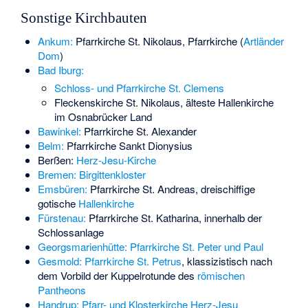
Sonstige Kirchbauten
Ankum:
Pfarrkirche St. Nikolaus, Pfarrkirche (
Artländer
Dom
)
Bad Iburg:
Schloss- und Pfarrkirche St. Clemens
Fleckenskirche St. Nikolaus
, älteste Hallenkirche
im Osnabrücker Land
Bawinkel:
Pfarrkirche St. Alexander
Belm:
Pfarrkirche Sankt Dionysius
Berßen:
Herz-Jesu-Kirche
Bremen:
Birgittenkloster
Emsbüren:
Pfarrkirche St. Andreas, dreischiffige
gotische
Hallenkirche
Fürstenau:
Pfarrkirche St. Katharina
, innerhalb der
Schlossanlage
Georgsmarienhütte:
Pfarrkirche St. Peter und Paul
Gesmold:
Pfarrkirche St. Petrus
, klassizistisch nach
dem Vorbild der Kuppelrotunde des
römischen
Pantheons
Handrup:
Pfarr- und Klosterkirche Herz-Jesu