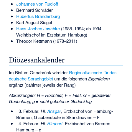
Johannes von Rudloff
Bernhard Schräder
Hubertus Brandenburg
Karl-August Siegel
Hans-Jochen Jaschke
(1988–1994; ab 1994
Weihbischof im Erzbistum Hamburg)
Theodor Kettmann
(1978–2011)
Diözesankalender
Im Bistum Osnabrück wird der
Regionalkalender für das
deutsche Sprachgebiet
um die folgenden
Eigenfeiern
ergänzt (dahinter jeweils der Rang)
Abkürzungen:
H = Hochfest, F = Fest, G = gebotener
Gedenktag, g = nicht gebotener Gedenktag
3. Februar:
Hl.
Ansgar
, Erzbischof von Hamburg-
Bremen, Glaubensbote in Skandinavien – F
4. Februar:
Hl.
Rimbert
, Erzbischof von Bremen-
Hamburg – g