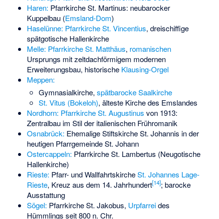
Haren:
Pfarrkirche St. Martinus: neubarocker
Kuppelbau (
Emsland-Dom
)
Haselünne:
Pfarrkirche St. Vincentius
, dreischiffige
spätgotische Hallenkirche
Melle:
Pfarrkirche St. Matthäus
,
romanischen
Ursprungs mit zeltdachförmigem modernen
Erweiterungsbau, historische
Klausing-Orgel
Meppen:
Gymnasialkirche
,
spätbarocke Saalkirche
St. Vitus (Bokeloh)
, älteste Kirche des Emslandes
Nordhorn:
Pfarrkirche St. Augustinus
von 1913:
Zentralbau im Stil der italienischen Frühromanik
Osnabrück:
Ehemalige Stiftskirche St. Johannis
in der
heutigen Pfarrgemeinde St. Johann
Ostercappeln:
Pfarrkirche St. Lambertus (Neugotische
Hallenkirche)
Rieste:
Pfarr- und Wallfahrtskirche
St. Johannes Lage-
[
14
]
Rieste
, Kreuz aus dem 14. Jahrhundert
; barocke
Ausstattung
Sögel:
Pfarrkirche St. Jakobus,
Urpfarrei
des
Hümmlings seit 800 n. Chr.