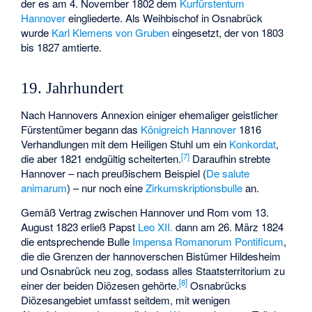
der es am 4. November 1802 dem
Kurfürstentum
Hannover
eingliederte. Als Weihbischof in Osnabrück
wurde
Karl Klemens von Gruben
eingesetzt, der von 1803
bis 1827 amtierte.
19. Jahrhundert
Nach Hannovers Annexion einiger ehemaliger geistlicher
Fürstentümer begann das
Königreich Hannover
1816
Verhandlungen mit dem Heiligen Stuhl um ein
Konkordat
,
[
7
]
die aber 1821 endgültig scheiterten.
Daraufhin strebte
Hannover – nach preußischem Beispiel (
De salute
animarum
) – nur noch eine
Zirkumskriptionsbulle
an.
Gemäß Vertrag zwischen Hannover und Rom vom 13.
August 1823 erließ Papst
Leo XII.
dann am 26. März 1824
die entsprechende Bulle
Impensa Romanorum Pontificum
,
die die Grenzen der hannoverschen Bistümer Hildesheim
und Osnabrück neu zog, sodass alles Staatsterritorium zu
[
8
]
einer der beiden Diözesen gehörte.
Osnabrücks
Diözesangebiet umfasst seitdem, mit wenigen