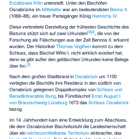
Erzdiözese Köln
unterstellt. Unter den Bischöfen
Osnabrücks im
Mittelalter
war am bedeutendsten
Benno II.
(1068–88), ein treuer Parteigänger König
Heinrichs IV.
Diese verbreitete Darstellung der frühesten Geschichte des
[
3
]
[
4
]
Bistums stützt sich auf zwei Urkunden
, die von der
Forschung als Fälschungen aus der Zeit Bennos II. erkannt
wurden. Der Historiker
Thomas Vogtherr
kommt zu dem
Schluss, dass Bischof Wiho I. nicht wirklich existiert hat,
denn es gibt außer den gefälschten Urkunden keine Belege
[
5
]
über ihn.
Nach dem großen Stadtbrand in
Osnabrück
um 1100
verlegten die Bischöfe ihre Residenz in den südlich von
Osnabrück gelegenen Doppelkomplex von
Schloss und
Benediktinerabtei Iburg
, bis Fürstbischof
Ernst August I.
von Braunschweig-Lüneburg
1673 das
Schloss Osnabrück
bezog.
Im 14. Jahrhundert kam eine Entwicklung zum Abschluss,
die dem Osnabrücker Bischofsstuhl die Landesherrschaft
über ein
reichsunmittelbares
Territorium
einbrachte, das