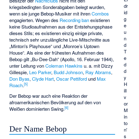
Besitzer der
Nachtclubs
nicht mit den
dr
kriegsbedingten Sonderabgaben belegt wurden,
id
wenn sie junge Bebop-Musiker mit ihren
Combos
g
engagierten. Wegen des
Recording ban
existieren
e
keine Studioaufnahmen aus der Entstehungsphase
u
dieses Stils; es existieren einzig einige private,
n
technisch sehr unzulängliche Live-Mitschnitte aus
d
„Minton's Playhouse“ und
„Monroe’s Uptown
T
House“
. Als eine der frühesten Aufnahmen des
e
Bebop gilt „Bu-Dee-Dah“ (Apollo, 16. Februar 1944),
d
unter Leitung von
Coleman Hawkins
u. a. mit Dizzy
d
Gillespie,
Leo Parker
,
Budd Johnson
,
Ray Abrams
,
y
Don Byas
,
Clyde Hart
,
Oscar Pettiford
und
Max
H
[
5
]
Roach
.
ill
Der Bebop war auch eine Reaktion der
v
afroamerikanischen Bevölkerung auf den von
or
[
6
]
Weißen dominierten Swing.
M
in
to
Der Name Bebop
n'
s