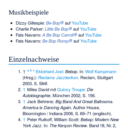
Musikbeispiele
Dizzy Gillespie:
Be-Bop
auf
YouTube
Charlie Parker:
Little Be Bop
auf
YouTube
Fats Navarro:
A Be Bop Carroll
auf
YouTube
Fats Navarro:
Be Bop Romp
auf
YouTube
Einzelnachweise
a
b
c
↑
Ekkehard Jost
:
Bebop.
In:
Wolf Kampmann
(Hrsg.):
Reclams Jazzlexikon
.
Reclam, Stuttgart
2003, S. 584f.
↑
Miles David mit
Quincy Troupe
:
Die
Autobiographie
, München 2002, S. 156.
↑
Jack Behrens:
Big Band And Great Ballrooms.
America is Dancing Again
. Author House,
Bloomington / Indiana 2006,
S.
69–71
(englisch).
↑
Peter Rutkoff, William Scott:
Bebop: Modern New
York Jazz
. In:
The Kenyon Review
.
Band
18
,
Nr.
2
,