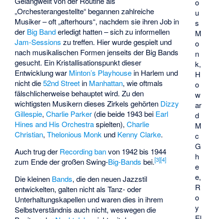
Gelangweilt von der Routine als
o
„Orchesterangestellte“ begannen zahlreiche
u
Musiker – oft „afterhours“, nachdem sie ihren Job in
s
der
Big Band
erledigt hatten – sich zu informellen
M
Jam-Sessions
zu treffen. Hier wurde gespielt und
o
nach musikalischen Formen jenseits der Big Bands
n
gesucht. Ein Kristallisationspunkt dieser
k,
Entwicklung war
Minton’s Playhouse
in Harlem und
H
nicht die
52nd Street
in
Manhattan
, wie oftmals
o
fälschlicherweise behauptet wird. Zu den
w
wichtigsten Musikern dieses Zirkels gehörten
Dizzy
ar
Gillespie
,
Charlie Parker
(die beide 1943 bei
Earl
d
Hines and His Orchestra
spielten),
Charlie
M
Christian
,
Thelonious Monk
und
Kenny Clarke
.
c
G
Auch trug der
Recording ban
von 1942 bis 1944
h
[
3
]
[
4
]
zum Ende der großen Swing-
Big-Bands
bei.
e
e,
Die kleinen
Bands
, die den neuen Jazzstil
R
entwickelten, galten nicht als Tanz- oder
o
Unterhaltungskapellen und waren dies in ihrem
y
Selbstverständnis auch nicht, weswegen die
El