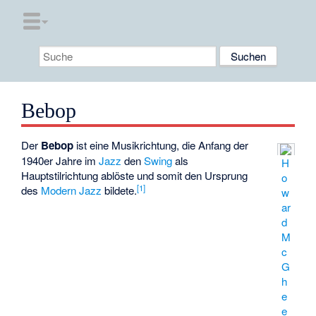
Bebop
Der
Bebop
ist eine Musikrichtung, die Anfang der
1940er Jahre im
Jazz
den
Swing
als
H
Hauptstilrichtung ablöste und somit den Ursprung
o
[
1
]
des
Modern Jazz
bildete.
w
ar
d
M
c
G
h
e
e