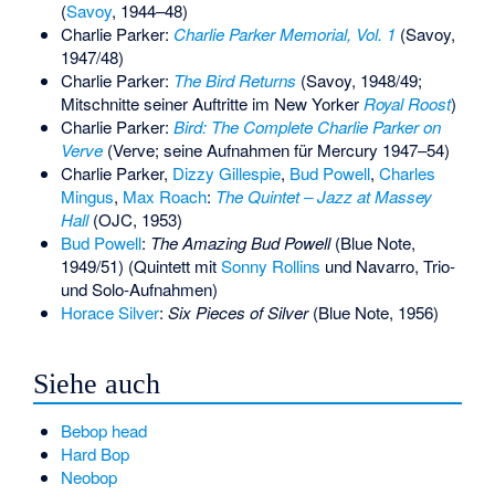
(
Savoy
, 1944–48)
Charlie Parker:
Charlie Parker Memorial, Vol. 1
(Savoy,
1947/48)
Charlie Parker:
The Bird Returns
(Savoy, 1948/49;
Mitschnitte seiner Auftritte im New Yorker
Royal Roost
)
Charlie Parker:
Bird: The Complete Charlie Parker on
Verve
(Verve; seine Aufnahmen für Mercury 1947–54)
Charlie Parker,
Dizzy Gillespie
,
Bud Powell
,
Charles
Mingus
,
Max Roach
:
The Quintet – Jazz at Massey
Hall
(OJC, 1953)
Bud Powell
:
The Amazing Bud Powell
(Blue Note,
1949/51) (Quintett mit
Sonny Rollins
und Navarro, Trio-
und Solo-Aufnahmen)
Horace Silver
:
Six Pieces of Silver
(Blue Note, 1956)
Siehe auch
Bebop head
Hard Bop
Neobop