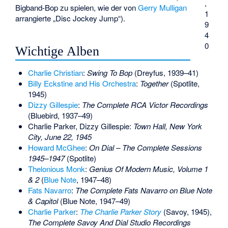
,
Bigband-Bop zu spielen, wie der von
Gerry Mulligan
1
arrangierte „Disc Jockey Jump“).
9
4
0
Wichtige Alben
Charlie Christian
:
Swing To Bop
(Dreyfus, 1939–41)
Billy Eckstine and His Orchestra
:
Together
(Spotlite,
1945)
Dizzy Gillespie
:
The Complete RCA Victor Recordings
(Bluebird, 1937–49)
Charlie Parker, Dizzy Gillespie:
Town Hall, New York
City, June 22, 1945
Howard McGhee
:
On Dial – The Complete Sessions
1945–1947
(Spotlite)
Thelonious Monk
:
Genius Of Modern Music
, Volume 1
& 2
(
Blue Note
, 1947–48)
Fats Navarro
:
The Complete Fats Navarro on Blue Note
& Capitol
(Blue Note, 1947–49)
Charlie Parker
:
The Charlie Parker Story
(Savoy, 1945),
The Complete Savoy And Dial Studio Recordings