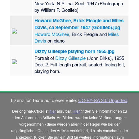
New York, N.Y., ca. Sept. 1947 (Photograph
by William P. Gottlieb)
Howard McGhee, Brick Fleagle and Miles
Davis, ca September 1947 (Gottlieb).jpg
Howard McGhee
, Brick Fleagle and
Miles
Davis
on piano
Dizzy Gillespie playing horn 1955.jpg
Portrait of
Dizzy Gillespie
(John Birks), 1955
Dec. 2. Full-length portrait, seated, facing left,
playing horn.
Lizenz für Texte auf dieser Seite:
CC-BY-SA 3.0 Unported
.
Der original-Artikel ist
hier
abrufbar.
Hier
finden Sie Informationen zu
den Autoren des Artikels. An Bildern wurden keine Veränderungen
vorgenommen - diese werden aber in der Regel wie bei der
ursprünglichen Quelle des Artikels verkleinert, d.h. als Vorschaubilder
angezeigt. Klicken Sie auf ein Bild für weitere Informationen zum