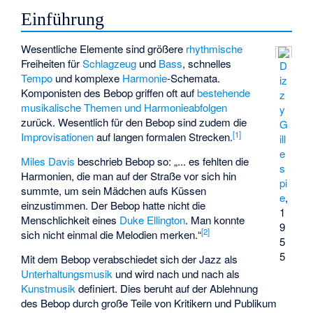
Einführung
Wesentliche Elemente sind größere
rhythmische
Freiheiten für
Schlagzeug
und
Bass
, schnelles
D
Tempo
und komplexe
Harmonie
-Schemata.
iz
Komponisten des Bebop griffen oft auf
bestehende
z
musikalische Themen und Harmonieabfolgen
y
zurück. Wesentlich für den Bebop sind zudem die
G
[
1
]
Improvisationen
auf langen formalen Strecken.
ill
e
Miles Davis
beschrieb Bebop so: „... es fehlten die
s
Harmonien, die man auf der Straße vor sich hin
pi
summte, um sein Mädchen aufs Küssen
e
,
einzustimmen. Der Bebop hatte nicht die
1
Menschlichkeit eines
Duke Ellington
. Man konnte
9
[
2
]
sich nicht einmal die Melodien merken.“
5
5
Mit dem Bebop verabschiedet sich der Jazz als
Unterhaltungsmusik
und wird nach und nach als
Kunstmusik
definiert. Dies beruht auf der Ablehnung
des Bebop durch große Teile von Kritikern und Publikum