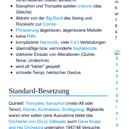
m
Saxophon und Trompete spielen
unisono
(das
b
Gleiche).
er
Abkehr von der
Big Band
des Swing und
1
Rückkehr zur
Combo
9
Phrasierung
abgerissen, abgerissene Melodie
4
keine
Riffs
7
komplizierte
Harmonik
, viele
II-V-I
Verbindungen
übermäßige bzw. verminderte
Septakkorde
stärkerer Einsatz von Alterationen (Quinte,
E
None, Undezime)
ll
wird oft "härter" gespielt
a
schnelle Tempi, hektischer Gestus
F
it
z
Standard-Besetzung
g
e
Quintett:
Trompete
,
Saxophon
(meist Alt oder
r
Tenor),
Klavier
,
Kontrabass
,
Schlagzeug
. Bigbands
a
waren eher selten (eine Ausnahme bildet das
l
Orchester von Dizzy Gillespie
; auch
Gene Krupa
d
and His Orchestra
unternahm 1947/48 Versuche,