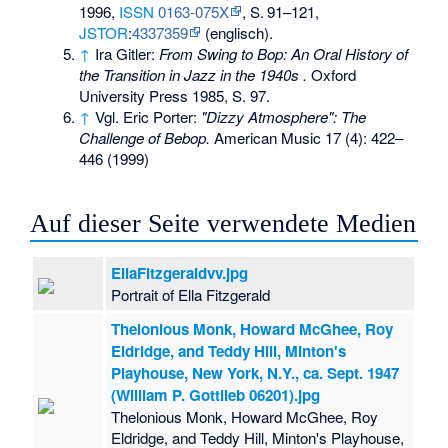
1996,
ISSN
0163-075X
,
S.
91–121
,
JSTOR
:
4337359
(englisch).
↑
Ira Gitler:
From Swing to Bop: An Oral History of
the Transition in Jazz in the 1940s .
Oxford
University Press 1985, S. 97.
↑
Vgl. Eric Porter:
"Dizzy Atmosphere": The
Challenge of Bebop.
American Music 17 (4): 422–
446 (1999)
Auf dieser Seite verwendete Medien
EllaFitzgeraldvv.jpg
Portrait of Ella Fitzgerald
Thelonious Monk, Howard McGhee, Roy
Eldridge, and Teddy Hill, Minton's
Playhouse, New York, N.Y., ca. Sept. 1947
(William P. Gottlieb 06201).jpg
Thelonious Monk, Howard McGhee, Roy
Eldridge, and Teddy Hill, Minton's Playhouse,