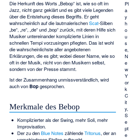
Die Herkunft des Worts „Bebop“ ist, wie so oft im
Pl
Jazz, nicht ganz geklärt und es gibt viele Legenden
a
über die Entstehung dieses Begriffs. Er geht
y
wahrscheinlich auf die lautmalerischen
Scat
-Silben
h
„be“, „re“, „de“ und „bop“ zurück, mit deren Hilfe sich
o
Musiker untereinander komplizierte Linien in
u
schnellen Tempi vorzusingen pflegten. Das ist wohl
s
die wahrscheinlichste aller angebotenen
e,
Erklärungen, die es gibt; wobei dieser Name, wie so
N
oft in der Musik, nicht von den Musikern selbst,
e
sondern von der Presse stammt.
w
Y
Ist der Zusammenhang unmissverständlich, wird
or
auch von
Bop
gesprochen.
k
C
it
Merkmale des Bebop
y,
S
Komplizierter als der Swing, mehr Soli, mehr
e
Improvisation.
pt
Der zu den
Blue Notes
zählende
Tritonus
, der an
e
verschiedenen Stellen auftaucht.