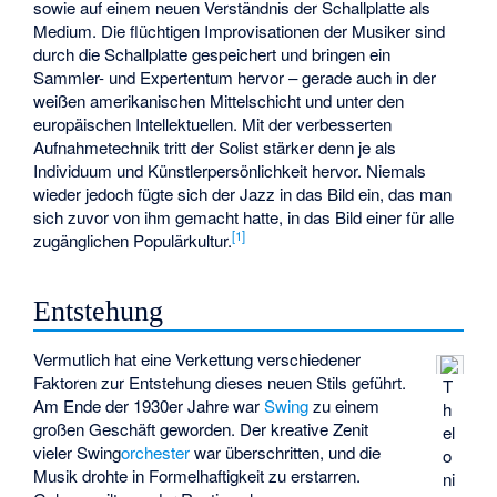
sowie auf einem neuen Verständnis der Schallplatte als
Medium. Die flüchtigen Improvisationen der Musiker sind
durch die Schallplatte gespeichert und bringen ein
Sammler- und Expertentum hervor – gerade auch in der
weißen amerikanischen Mittelschicht und unter den
europäischen Intellektuellen. Mit der verbesserten
Aufnahmetechnik tritt der Solist stärker denn je als
Individuum und Künstlerpersönlichkeit hervor. Niemals
wieder jedoch fügte sich der Jazz in das Bild ein, das man
sich zuvor von ihm gemacht hatte, in das Bild einer für alle
[
1
]
zugänglichen Populärkultur.
Entstehung
Vermutlich hat eine Verkettung verschiedener
Faktoren zur Entstehung dieses neuen Stils geführt.
T
Am Ende der 1930er Jahre war
Swing
zu einem
h
großen Geschäft geworden. Der kreative Zenit
el
vieler Swing
orchester
war überschritten, und die
o
Musik drohte in Formelhaftigkeit zu erstarren.
ni