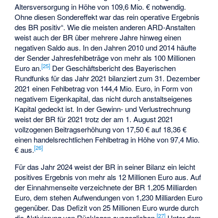
Altersversorgung in Höhe von 109,6 Mio. € notwendig.
Ohne diesen Sondereffekt war das rein operative Ergebnis
des BR positiv“. Wie die meisten anderen ARD-Anstalten
weist auch der BR über mehrere Jahre hinweg einen
negativen Saldo aus. In den Jahren 2010 und 2014 häufte
der Sender Jahresfehlbeträge von mehr als 100 Millionen
[
25
]
Euro an.
Der Geschäftsbericht des Bayerischen
Rundfunks für das Jahr 2021 bilanziert zum 31. Dezember
2021 einen Fehlbetrag von 144,4 Mio. Euro, in Form von
negativem Eigenkapital, das nicht durch anstaltseigenes
Kapital gedeckt ist. In der Gewinn- und Verlustrechnung
weist der BR für 2021 trotz der am 1. August 2021
vollzogenen Beitragserhöhung von 17,50 € auf 18,36 €
einen handelsrechtlichen Fehlbetrag in Höhe von 97,4 Mio.
[
26
]
€ aus.
Für das Jahr 2024 weist der BR in seiner Bilanz ein leicht
positives Ergebnis von mehr als 12 Millionen Euro aus. Auf
der Einnahmenseite verzeichnete der BR 1,205 Milliarden
Euro, dem stehen Aufwendungen von 1,230 Milliarden Euro
gegenüber. Das Defizit von 25 Millionen Euro wurde durch
[
27
]
die Aktivierung von Rücklagen ausgeglichen.
Unter dem