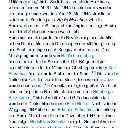
Militärregierung“ hieß. Sie ließ das zerstörte Funkhaus
wiederaufbauen. Ab 31. Mai 1945 konnte bereits wieder
von hier gesendet werden. Am 12. Mai 1945 strahlte er
seine erste Sendung aus.
Radio München
, wie die
Radiowelle dann hieß, fungierte anfänglich, solange Papier
und damit Zeitungen knapp waren, als
Hauptnachrichtenquelle für die Bevölkerung und strahlte
neben Nachrichten auch Durchsagen der Militärregierung
und Suchmeldungen nach Kriegsvermissten aus. Das
Musikprogramm wurde von
Radio Luxemburg
übernommen. In der Sendereihe „Der Bürgermeister
spricht“ informierte der Münchner Oberbürgermeister
Karl
[
17
]
Scharnagl
über aktuelle Probleme der Stadt.
Die von den
Nationalsozialisten verbotene Musik, insbesondere
Jazz
,
wurde übertragen. Die Amerikaner legten großen Wert auf
eine umfangreiche Berichterstattung von den
Nürnberger
Prozessen
. „Chief of section“ und Gründungsintendant
wurde der Deutschlandexperte
Field Horine
. Nach seinem
Weggang 1947 übernahm
Edmund Schechter
die Leitung
von Radio München, die er im Dezember 1947 an seinen
Nachfolger
Rudolf von Scholtz
übergab. Gesendet wurde
über den
Ismaninger Großsender
. Die erste Sendung von