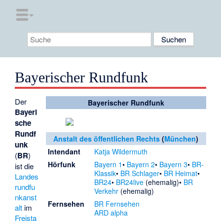
Bayerischer Rundfunk
Der
Bayerischer Rundfunk
Bayeri
sche
Rundf
Anstalt des öffentlichen Rechts
(
München
)
unk
Intendant
Katja Wildermuth
(
BR
)
Hörfunk
Bayern 1
Bayern 2
Bayern 3
BR-
ist die
Klassik
BR Schlager
BR Heimat
Landes
BR24
BR24live
(ehemalig)
BR
rundfu
Verkehr
(ehemalig)
nkanst
Fernsehen
BR Fernsehen
alt
im
ARD alpha
Freista