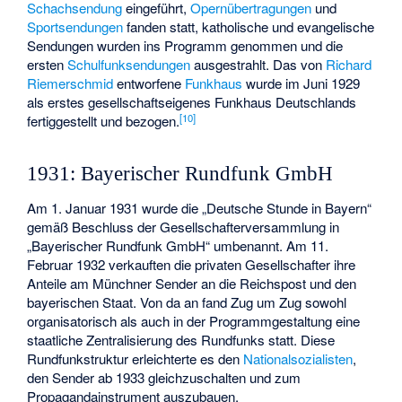
Schachsendung
eingeführt,
Opernübertragungen
und
Sportsendungen
fanden statt, katholische und evangelische
Sendungen wurden ins Programm genommen und die
ersten
Schulfunksendungen
ausgestrahlt. Das von
Richard
Riemerschmid
entworfene
Funkhaus
wurde im Juni 1929
als erstes gesellschaftseigenes Funkhaus Deutschlands
[
10
]
fertiggestellt und bezogen.
1931: Bayerischer Rundfunk GmbH
Am 1. Januar 1931 wurde die „Deutsche Stunde in Bayern“
gemäß Beschluss der Gesellschafterversammlung in
„Bayerischer Rundfunk GmbH“ umbenannt. Am 11.
Februar 1932 verkauften die privaten Gesellschafter ihre
Anteile am Münchner Sender an die Reichspost und den
bayerischen Staat. Von da an fand Zug um Zug sowohl
organisatorisch als auch in der Programmgestaltung eine
staatliche Zentralisierung des Rundfunks statt. Diese
Rundfunkstruktur erleichterte es den
Nationalsozialisten
,
den Sender ab 1933 gleichzuschalten und zum
Propagandainstrument auszubauen.