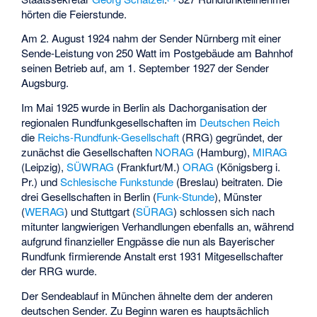
hörten die Feierstunde.
Am 2. August 1924 nahm der Sender Nürnberg mit einer
Sende-Leistung von 250 Watt im Postgebäude am Bahnhof
seinen Betrieb auf, am 1. September 1927 der Sender
Augsburg.
Im Mai 1925 wurde in Berlin als Dachorganisation der
regionalen Rundfunkgesellschaften im
Deutschen Reich
die
Reichs-Rundfunk-Gesellschaft
(RRG) gegründet, der
zunächst die Gesellschaften
NORAG
(Hamburg),
MIRAG
(Leipzig),
SÜWRAG
(Frankfurt/M.)
ORAG
(Königsberg i.
Pr.) und
Schlesische Funkstunde
(Breslau) beitraten. Die
drei Gesellschaften in Berlin (
Funk-Stunde
), Münster
(
WERAG
) und Stuttgart (
SÜRAG
) schlossen sich nach
mitunter langwierigen Verhandlungen ebenfalls an, während
aufgrund finanzieller Engpässe die nun als Bayerischer
Rundfunk firmierende Anstalt erst 1931 Mitgesellschafter
der RRG wurde.
Der Sendeablauf in München ähnelte dem der anderen
deutschen Sender. Zu Beginn waren es hauptsächlich