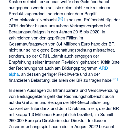
Kosten sei nicht erkennbar, wofür das Geld überhaupt
ausgegeben worden sei, sie seien nicht konkret einem
Produkt zugeordnet, sondern unter dem Begriff
[
30
]
„Gemeinkosten“ verbucht.
In seinem Prüfbericht rügt der
ORH darüber hinaus unsaubere Vertragsvergaben bei
Beratungsaufträgen in den Jahren 2015 bis 2020. In
zahlreichen von den geprüften Fällen im
Gesamtauftragswert von 3,4 Millionen Euro habe der BR
nicht nur seine eigene Beschaffungsordnung missachtet,
sondern, so der ORH, „damit auch entgegen der
Empfehlung seiner Internen Revision“ gehandelt. Kritik übte
der Rechnungshof auch am Bildungsprogramm
ARD
alpha
, an dessen geringer Reichweite und an der
[
31
]
finanziellen Belastung, die allein der BR zu tragen habe.
In seinen Aussagen zu Intransparenz und Verschwendung
von Beitragsgeldern geht der Rechnungshofbericht auch
auf die Gehälter und Bezüge der BR-Geschäftsleitung,
konkret der Intendanz und dem Direktorium ein, die der BR
mit knapp 1,3 Millionen Euro jährlich beziffert, im Schnitt
260.000 Euro pro Direktorin oder Direktor. In diesem
Zusammenhang spielt auch die im August 2022 bekannt