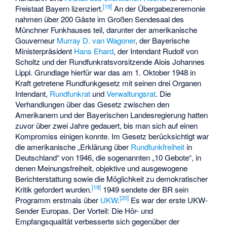
[
19
]
Freistaat Bayern lizenziert.
An der Übergabezeremonie
nahmen über 200 Gäste im Großen Sendesaal des
Münchner Funkhauses teil, darunter der amerikanische
Gouverneur
Murray D. van Wagoner
, der Bayerische
Ministerpräsident
Hans Ehard
, der Intendant Rudolf von
Scholtz und der Rundfunkratsvorsitzende Alois Johannes
Lippl. Grundlage hierfür war das am 1. Oktober 1948 in
Kraft getretene Rundfunkgesetz mit seinen drei Organen
Intendant,
Rundfunkrat
und
Verwaltungsrat
. Die
Verhandlungen über das Gesetz zwischen den
Amerikanern und der Bayerischen Landesregierung hatten
zuvor über zwei Jahre gedauert, bis man sich auf einen
Kompromiss einigen konnte. Im Gesetz berücksichtigt war
die amerikanische „Erklärung über
Rundfunkfreiheit
in
Deutschland“ von 1946, die sogenannten „10 Gebote“, in
denen Meinungsfreiheit, objektive und ausgewogene
Berichterstattung sowie die Möglichkeit zu demokratischer
[
19
]
Kritik gefordert wurden.
1949 sendete der BR sein
[
20
]
Programm erstmals über
UKW
.
Es war der erste UKW-
Sender Europas. Der Vorteil: Die Hör- und
Empfangsqualität verbesserte sich gegenüber der