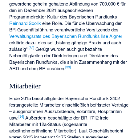
gewordene geheim gehaltene Abfindung von 700.000 € für
den im Dezember 2021 ausgeschiedenen
Programmdirektor Kultur des Bayerischen Rundfunks
Reinhard Scolik
eine Rolle. Die für die Überwachung der
BR-Geschäftsführung verantwortliche Vorsitzende des
Verwaltungsrats des Bayerischen Rundfunks
Ilse Aigner
erklärte dazu, dies sei „bislang gängige Praxis und auch
[
32
]
zulässig“.
Gerügt wurden auch gut bezahlte
Nebentätigkeiten der Direktorinnen und Direktoren des
Bayerischen Rundfunks, die sie in Zusammenhang mit der
[
33
]
ARD und dem BR ausüben.
Mitarbeiter
Ende 2015 beschäftigte der Bayerische Rundfunk 3402
festangestellte Mitarbeiter einschließlich befristeter Verträge
– ausgenommen Auszubildende, Volontäre, Hospitanten
[
34
]
usw.
Außerdem beschäftigte der BR 1712 freie
Mitarbeiter mit 12a-Status (sogenannte
arbeitnehmerähnliche Mitarbeiter). Laut Geschäftsbericht
waren 2015 insgesamt 3175 Stellen ausgewiesen,