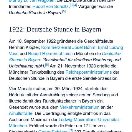
[
3
]
[
4
]
Intendanten
Rudolf von Scholtz
.
Vorgänger war die
[
5
]
Deutsche Stunde in Bayern.
1922: Deutsche Stunde in Bayern
Am 18. September 1922 gründeten die Geschäftsleute
Herman Klöpfer,
Kommerzienrat Josef Böhm
,
Ernst Ludwig
Voss
und
Robert Riemerschmid
in München die
Deutsche
Stunde in Bayern
Gesellschaft für drahtlose Belehrung und
[
6
]
Unterhaltung mbH
.
Am 21. November 1923 erteilte die
Münchner Funkabteilung des
Reichspostministeriums
der
Deutschen Stunde in Bayern die erste Sendekonzession.
Vier Monate später, am 30. März 1924, startete der
Hörfunk mit der Ausstrahlung seiner ersten Sendung und
läutete damit das Rundfunkzeitalter in Bayern ein.
Gesendet wurde aus dem
Verkehrsministerium
an der
Arnulfstraße
. Die Übertragung erfolgte drahtlos in das
Auditorium Maximum der
Ludwig-Maximilians-Universität
München
. Eröffnet wurde die Feier um 17 Uhr von
[
7
]
Staatssekretär
Georg Schätzel
.
327 Rundfunkteilnehmer