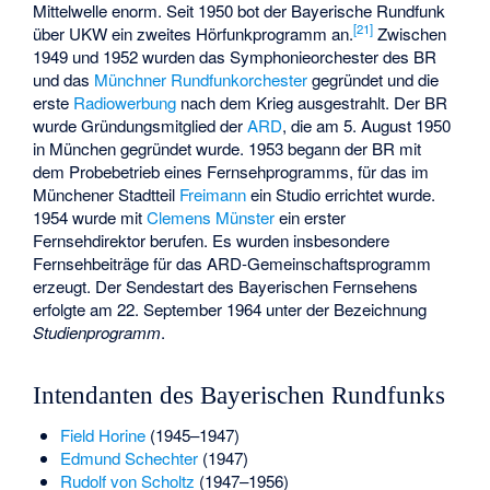
Mittelwelle enorm. Seit 1950 bot der Bayerische Rundfunk
[
21
]
über UKW ein zweites Hörfunkprogramm an.
Zwischen
1949 und 1952 wurden das Symphonieorchester des BR
und das
Münchner Rundfunkorchester
gegründet und die
erste
Radiowerbung
nach dem Krieg ausgestrahlt. Der BR
wurde Gründungsmitglied der
ARD
, die am 5. August 1950
in München gegründet wurde. 1953 begann der BR mit
dem Probebetrieb eines Fernsehprogramms, für das im
Münchener Stadtteil
Freimann
ein Studio errichtet wurde.
1954 wurde mit
Clemens Münster
ein erster
Fernsehdirektor berufen. Es wurden insbesondere
Fernsehbeiträge für das ARD-Gemeinschaftsprogramm
erzeugt. Der Sendestart des Bayerischen Fernsehens
erfolgte am 22. September 1964 unter der Bezeichnung
Studienprogramm
.
Intendanten des Bayerischen Rundfunks
Field Horine
(1945–1947)
Edmund Schechter
(1947)
Rudolf von Scholtz
(1947–1956)