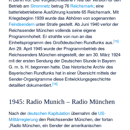
Betrieb am
Stromnetz
betrug 76
Reichsmark
; eine
batteriebetriebene Ausführung kostete 65 Reichsmark. Mit
Kriegsbeginn 1939 wurde das Abhören von sogenannten
Feindsendern
unter Strafe gestellt. Ab Juni 1940 verlor der
Reichssender München vollends seine eigene
Programmhoheit. Er strahlte von nun an das
[
15
]
Einheitsprogramm des Großdeutschen Rundfunks aus.
Am 29. April 1945 wurde der Programmbetrieb des
Reichssenders München eingestellt, der am 30. März 1924
mit der ersten Sendung der Deutschen Stunde in Bayern
G. m. b. H. begonnen hatte. Das historische Archiv des
Bayerischen Rundfunks hat in einer Übersicht mittels der
Sender-Organigramme diese Entwicklungsgeschichte
[
16
]
detailliert dokumentiert.
1945: Radio Munich – Radio München
Nach der
deutschen Kapitulation
übernahm die
US-
Militärregierung
den Reichssender München, der fortan
„Radio München, ein Sender der amerikanischen