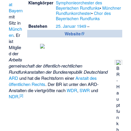
Klangkörper
Symphonieorchester des
at
Bayerischen Rundfunks
Münchner
Bayern
Rundfunkorchester
Chor des
mit
Bayerischen Rundfunks
Sitz in
Bestehen
25. Januar
1949
–
Münch
Website
en
. Er
ist
Mitglie
d der
Arbeits
gemeinschaft der öffentlich-rechtlichen
B
Rundfunkanstalten der Bundesrepublik Deutschland
R
ARD
und hat die Rechtsform einer
Anstalt des
-
öffentlichen Rechts
. Der BR ist unter den ARD-
H
Anstalten die viertgrößte nach
WDR
,
SWR
und
a
[
2
]
NDR
.
u
pt
fu
n
k
h