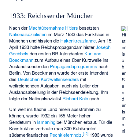
1933: Reichssender München
Nach der
Machtübernahme Hitlers
besetzten
Nationalsozialisten
im März 1933 das Funkhaus in
Hi
München und hissten die
Hakenkreuzfahne
. Am 15.
st
April 1933 holte Reichspropagandaminister
Joseph
or
Goebbels
den ersten BR-Intendanten
Kurt von
is
Boeckmann
zum Aufbau eines über Kurzwelle ins
c
Ausland sendenden
Propagandaprogramms
nach
h
Berlin. Von Boeckmann wurde der erste Intendant
er
des
Deutschen Kurzwellensenders
mit
S
weitreichenden Aufgaben, auch als Leiter der
e
Auslandsabteilung in der Reichssendeleitung. Ihm
n
folgte der Nationalsozialist
Richard Kolb
nach.
d
er
Um weit ins flache Land hinein ausstrahlen zu
Is
können, wurde 1932 ein 165 Meter hoher
m
Sendeturm in
Ismaning
bei München erbaut. Für die
a
Konstruktion verbaute man 300 Kubikmeter
ni
[
12
]
südamerikanisches
Pechkiefernholz
.
1983 wurde