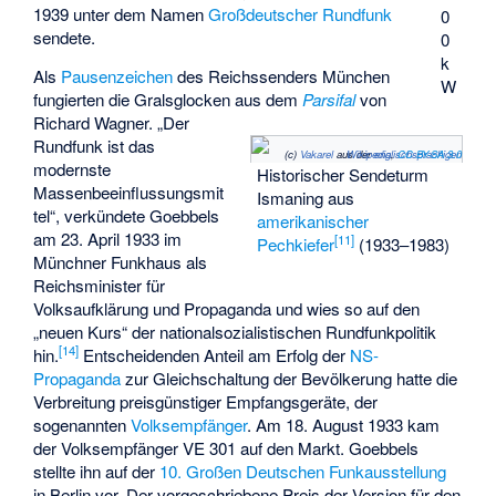
1939 unter dem Namen
Großdeutscher Rundfunk
0
sendete.
0
k
Als
Pausenzeichen
des Reichssenders München
W
fungierten die Gralsglocken aus dem
Parsifal
von
Richard Wagner. „Der
Rundfunk ist das
(c)
Vakarel
aus der
englischsprachigen Wikipedia
,
CC BY-SA 3.0
modernste
Historischer Sendeturm
Massenbeeinflussungsmit
Ismaning aus
tel“, verkündete Goebbels
amerikanischer
am 23. April 1933 im
[
11
]
Pechkiefer
(1933–1983)
Münchner Funkhaus als
Reichsminister für
Volksaufklärung und Propaganda
und wies so auf den
„neuen Kurs“ der nationalsozialistischen Rundfunkpolitik
[
14
]
hin.
Entscheidenden Anteil am Erfolg der
NS-
Propaganda
zur Gleichschaltung der Bevölkerung hatte die
Verbreitung preisgünstiger Empfangsgeräte, der
sogenannten
Volksempfänger
. Am 18. August 1933 kam
der Volksempfänger VE 301 auf den Markt. Goebbels
stellte ihn auf der
10. Großen Deutschen Funkausstellung
in Berlin vor. Der vorgeschriebene Preis der Version für den