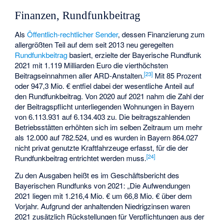
Finanzen, Rundfunkbeitrag
Als
Öffentlich-rechtlicher Sender
, dessen Finanzierung zum
allergrößten Teil auf dem seit 2013 neu geregelten
Rundfunkbeitrag
basiert, erzielte der Bayerische Rundfunk
2021 mit 1.119 Milliarden Euro die vierthöchsten
[
23
]
Beitragseinnahmen aller ARD-Anstalten.
Mit 85 Prozent
oder 947,3 Mio. € entfiel dabei der wesentliche Anteil auf
den Rundfunkbeitrag. Von 2020 auf 2021 nahm die Zahl der
der Beitragspflicht unterliegenden Wohnungen in Bayern
von 6.113.931 auf 6.134.403 zu. Die beitragszahlenden
Betriebsstätten erhöhten sich im selben Zeitraum um mehr
als 12.000 auf 782.524, und es wurden in Bayern 864.027
nicht privat genutzte Kraftfahrzeuge erfasst, für die der
[
24
]
Rundfunkbeitrag entrichtet werden muss.
Zu den Ausgaben heißt es im Geschäftsbericht des
Bayerischen Rundfunks von 2021: „Die Aufwendungen
2021 liegen mit 1.216,4 Mio. € um 66,8 Mio. € über dem
Vorjahr. Aufgrund der anhaltenden Niedrigzinsen waren
2021 zusätzlich Rückstellungen für Verpflichtungen aus der