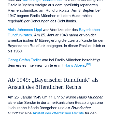
Radio München erfolgte aus dem notdürftig reparierten
Riemerschmidbau am
Rundfunkplatz
. Am 8. September
1947 begann Radio München mit dem Ausstrahlen
regelmäßiger Sendungen des Schulfunks.
Alois Johannes Lippl
war Vorsitzender des
Bayerischen
Rundfunkrates
. Am 25. Januar 1948 nahm er von der
amerikanischen Militärregierung die Lizenzurkunde für den
Bayerischen Rundfunk entgegen. In dieser Position blieb er
bis 1950.
Georg Stefan Troller
war bei Radio München beschäftigt.
[
18
]
Sein erstes Interview führte er mit
Hans Albers
.
Ab 1949: „Bayerischer Rundfunk“ als
Anstalt des öffentlichen Rechts
Am 25. Januar 1949 um 11 Uhr 57 wurde
Radio München
als erster Sender in der amerikanischen Besatzungszone
in deutsche Hände übergeben und als
Bayerischer
Rundfunk
eine
Anstalt des öffentlichen Rechts
für den