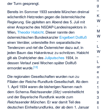
n
der Turm gesprengt.
g
–
Bereits im Sommer 1933 sendete München dreimal
K
wöchentlich Hetzreden gegen die österreichische
W
Regierung. Sie gipfelten am Abend des 5. Juli mit
-
einer Ansprache des NSDAP-Landesinspektors in
M
Wien,
Theodor Habicht
. Dieser nannte den
W
österreichischen Bundeskanzler
Engelbert Dollfuß
-
einen Verräter, unterstellte ihm separatistische
L
Tendenzen und rief die Österreicher dazu auf, in
W
jeden Baum das Hakenkreuz zu schnitzen. Habicht
–
gilt als Drahtzieher des
Juliputsches
1934, in
L
dessen Verlauf zwei Wochen später Dollfuß
or
[
13
]
ermordet wurde.
e
Die regionalen Gesellschaften wurden nun zu
n
Filialen der Reichs-Rundfunk-Gesellschaft. Ab dem
z
1. April 1934 waren die bisherigen Namen nach
1
dem Schema
Reichssender (Sitz)
vereinheitlicht
9
und der Bayerische Rundfunk wurde zum
3
Reichssender München
. Er war damit Teil des
8
deutschen Einheitsrundfunks, der ab dem 1. Januar
1