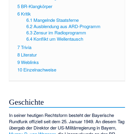
5
BR-Klangkörper
6
Kritik
6.1
Mangelnde Staatsferne
6.2
Ausblendung aus ARD-Programm
6.3
Zensur im Radioprogramm
6.4
Konflikt um Wellentausch
7
Trivia
8
Literatur
9
Weblinks
10
Einzelnachweise
Geschichte
In seiner heutigen Rechtsform besteht der Bayerische
Rundfunk offiziell seit dem 25. Januar 1949. An diesem Tag
übergab der Direktor der US-Militärregierung in Bayern,
Murray D. van Wagoner
, die Lizenzurkunde an den BR-