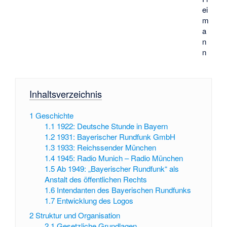
ei
m
a
n
n
Inhaltsverzeichnis
1
Geschichte
1.1
1922: Deutsche Stunde in Bayern
1.2
1931: Bayerischer Rundfunk GmbH
1.3
1933: Reichssender München
1.4
1945: Radio Munich – Radio München
1.5
Ab 1949: „Bayerischer Rundfunk“ als
Anstalt des öffentlichen Rechts
1.6
Intendanten des Bayerischen Rundfunks
1.7
Entwicklung des Logos
2
Struktur und Organisation
2.1
Gesetzliche Grundlagen