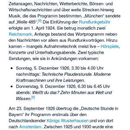
Zeitansagen, Nachrichten, Wetterberichte, Börsen- und
Wirtschaftsnachrichten und über weite Strecken hinweg
Musik, die das Programm bestimmten. „München“ sendete
[
8
]
auf „Welle 485“.
Die Einführung der
Rundfunkgebühr
erfolgte am 1. April 1924. Sie betrug monatlich zwei
Reichsmark
. Anfangs bestand das Wortprogramm neben
den Nachrichten vor allem aus Rundfunkvorträgen. Hinzu
kamen – mangels Aufnahmetechnik meist live –
Hörspiele
,
Konzerte und Unterhaltungsabende. Zwei typische
Sendungen, wie sie in Ankündungen vorkamen:
Sonntag, 5. Dezember 1926, 3.30 bis 4.00 Uhr
nachmittags:
Technische Plauderstunde. Moderne
Kraftmaschinen und ihre Leistungen.
Donnerstag, 9. Dezember 1926, 6.30 bis 6.45 Uhr
abends:
Weißt du das? Zehn Minuten aus Welt und
[
9
]
Wissen.
Am 23. September 1926 übertrug die „Deutsche Stunde in
Bayern“ ihr Programm erstmals über den
Deutschlandsender
Königs Wusterhausen
und von dort
nach
Amsterdam
. Zwischen 1925 und 1930 wurde eine