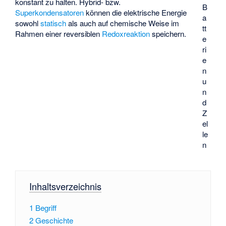
konstant zu halten. Hybrid- bzw.
B
Superkondensatoren
können die elektrische Energie
a
sowohl
statisch
als auch auf chemische Weise im
tt
Rahmen einer reversiblen
Redoxreaktion
speichern.
e
ri
e
n
u
n
d
Z
el
le
n
Inhaltsverzeichnis
1
Begriff
2
Geschichte