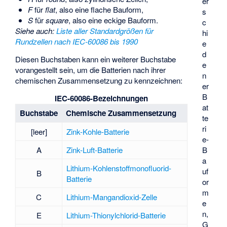
er
F
für
flat
, also eine flache Bauform,
s
S
für
square
, also eine eckige Bauform.
c
Siehe auch
:
Liste aller Standardgrößen für
hi
Rundzellen nach IEC-60086 bis 1990
e
d
Diesen Buchstaben kann ein weiterer Buchstabe
e
vorangestellt sein, um die Batterien nach ihrer
n
chemischen Zusammensetzung zu kennzeichnen:
er
B
IEC-60086-Bezeichnungen
at
Buchstabe
Chemische Zusammensetzung
te
ri
[leer]
Zink-Kohle-Batterie
e-
A
Zink-Luft-Batterie
B
a
Lithium-Kohlenstoffmonofluorid-
uf
B
Batterie
or
m
C
Lithium-Mangandioxid-Zelle
e
n,
E
Lithium-Thionylchlorid-Batterie
G