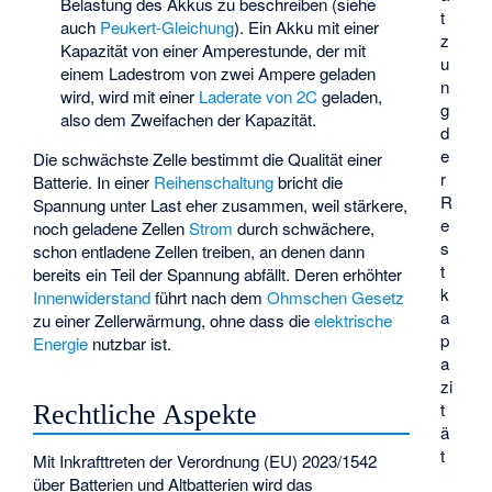
Belastung des Akkus zu beschreiben (siehe
t
auch
Peukert-Gleichung
). Ein Akku mit einer
z
Kapazität von einer Amperestunde, der mit
u
einem Ladestrom von zwei Ampere geladen
n
wird, wird mit einer
Laderate von 2C
geladen,
g
also dem Zweifachen der Kapazität.
d
e
Die schwächste Zelle bestimmt die Qualität einer
r
Batterie. In einer
Reihenschaltung
bricht die
R
Spannung unter Last eher zusammen, weil stärkere,
e
noch geladene Zellen
Strom
durch schwächere,
s
schon entladene Zellen treiben, an denen dann
t
bereits ein Teil der Spannung abfällt. Deren erhöhter
k
Innenwiderstand
führt nach dem
Ohmschen Gesetz
a
zu einer Zellerwärmung, ohne dass die
elektrische
p
Energie
nutzbar ist.
a
zi
t
Rechtliche Aspekte
ä
t
Mit Inkrafttreten der
Verordnung (EU) 2023/1542
über Batterien und Altbatterien
wird das