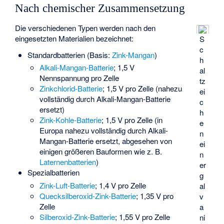
Nach chemischer Zusammensetzung
Die verschiedenen Typen werden nach den
eingesetzten Materialien bezeichnet:
S
c
Standardbatterien (Basis:
Zink-Mangan
)
h
Alkali-Mangan-Batterie
; 1,5 V
al
Nennspannung pro Zelle
tz
Zinkchlorid-Batterie
; 1,5 V pro Zelle (nahezu
ei
vollständig durch Alkali-Mangan-Batterie
c
ersetzt)
h
Zink-Kohle-Batterie
; 1,5 V pro Zelle (in
e
Europa nahezu vollständig durch Alkali-
n
Mangan-Batterie ersetzt, abgesehen von
ei
einigen größeren Bauformen wie z. B.
n
Laternenbatterien
)
er
Spezialbatterien
g
Zink-Luft-Batterie
; 1,4 V pro Zelle
al
Quecksilberoxid-Zink-Batterie
; 1,35 V pro
v
Zelle
a
Silberoxid-Zink-Batterie
; 1,55 V pro Zelle
ni