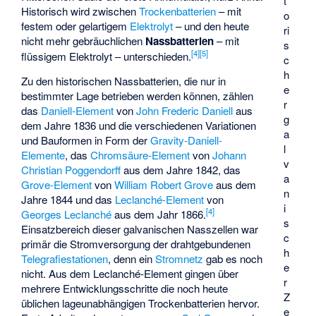
t
Historisch wird zwischen
Trockenbatterien
– mit
o
festem oder gelartigem
Elektrolyt
– und den heute
ri
nicht mehr gebräuchlichen
Nassbatterien
– mit
s
[
4
]
[
5
]
flüssigem Elektrolyt – unterschieden.
c
h
Zu den historischen Nassbatterien, die nur in
e
bestimmter Lage betrieben werden können, zählen
r
das
Daniell-Element
von
John Frederic Daniell
aus
g
dem Jahre 1836 und die verschiedenen Variationen
a
und Bauformen in Form der
Gravity-Daniell-
l
Elemente
, das
Chromsäure-Element
von
Johann
v
Christian Poggendorff
aus dem Jahre 1842, das
a
Grove-Element
von
William Robert Grove
aus dem
n
Jahre 1844 und das
Leclanché-Element
von
i
[
4
]
Georges Leclanché
aus dem Jahr 1866.
s
Einsatzbereich dieser galvanischen Nasszellen war
c
primär die Stromversorgung der drahtgebundenen
h
Telegrafiestationen
, denn ein
Stromnetz
gab es noch
e
nicht. Aus dem Leclanché-Element gingen über
r
mehrere Entwicklungsschritte die noch heute
Z
üblichen lageunabhängigen Trockenbatterien hervor.
e