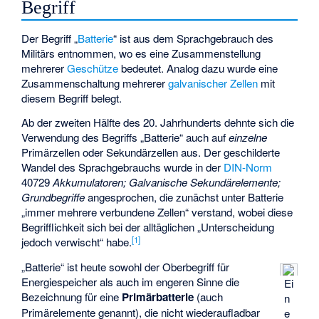
Begriff
Der Begriff „
Batterie
“ ist aus dem Sprachgebrauch des
Militärs entnommen, wo es eine Zusammenstellung
mehrerer
Geschütze
bedeutet. Analog dazu wurde eine
Zusammenschaltung mehrerer
galvanischer Zellen
mit
diesem Begriff belegt.
Ab der zweiten Hälfte des 20. Jahrhunderts dehnte sich die
Verwendung des Begriffs „Batterie“ auch auf
einzelne
Primärzellen oder Sekundärzellen aus. Der geschilderte
Wandel des Sprachgebrauchs wurde in der
DIN-Norm
40729
Akkumulatoren; Galvanische Sekundärelemente;
Grundbegriffe
angesprochen, die zunächst unter Batterie
„immer mehrere verbundene Zellen“ verstand, wobei diese
Begrifflichkeit sich bei der alltäglichen „Unterscheidung
[
1
]
jedoch verwischt“ habe.
„Batterie“ ist heute sowohl der Oberbegriff für
Energiespeicher als auch im engeren Sinne die
Ei
Bezeichnung für eine
Primärbatterie
(auch
n
Primärelemente genannt), die nicht wiederaufladbar
e