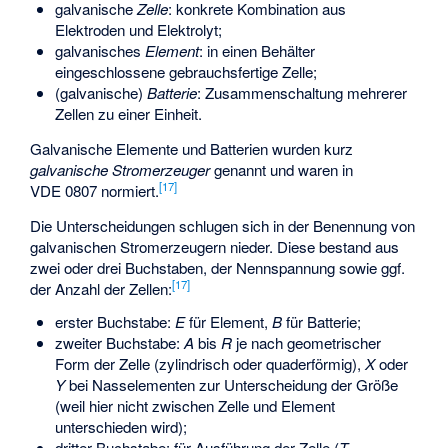
galvanische
Zelle
: konkrete Kombination aus
Elektroden und Elektrolyt;
galvanisches
Element
: in einen Behälter
eingeschlossene gebrauchsfertige Zelle;
(galvanische)
Batterie
: Zusammenschaltung mehrerer
Zellen zu einer Einheit.
Galvanische Elemente und Batterien wurden kurz
galvanische Stromerzeuger
genannt und waren in
[
17
]
VDE 0807 normiert.
Die Unterscheidungen schlugen sich in der Benennung von
galvanischen Stromerzeugern nieder. Diese bestand aus
zwei oder drei Buchstaben, der Nennspannung sowie ggf.
[
17
]
der Anzahl der Zellen:
erster Buchstabe:
E
für Element,
B
für Batterie;
zweiter Buchstabe:
A
bis
R
je nach geometrischer
Form der Zelle (zylindrisch oder quaderförmig),
X
oder
Y
bei Nasselementen zur Unterscheidung der Größe
(weil hier nicht zwischen Zelle und Element
unterschieden wird);
dritter Buchstabe: für Ausführung der Zelle (
T