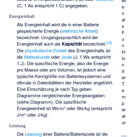
ell
(C; 1 As entspricht 1 C) angegeben.
e
n
Energieinhalt
al
Als Energieinhalt wird die in einer Batterie
s
gespeicherte Energie (
elektrische Arbeit
)
F
bezeichnet. Umgangssprachlich wird der
u
[
10
]
Energieinhalt auch als
Kapazität
bezeichnet.
n
Die
physikalische Einheit
des Energieinhalts ist
kt
die
Wattsekunde
oder
Joule
(J; 1 Ws entspricht
io
1 J). Die spezifische Energie, also die Energie
n
pro Masse oder pro Volumen, ist jedoch eine
d
typische Kenngröße von Batteriesystemen und
er
oftmals in Datenblättern der Hersteller angeführt.
T
Eine Einschätzung je nach Typ geben
e
Diagramme vergleichender Energieangaben
m
(siehe Diagramm). Die spezifische
p
Energieeinheit ist Ws/m³ oder Ws/kg (entspricht
er
J/m³ oder J/kg).
at
ur
Leistung
Die
Leistung
einer Batterie/Batteriezelle ist die