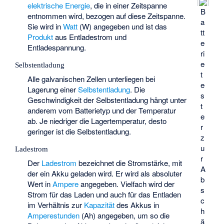
elektrische Energie
, die in einer Zeitspanne
B
entnommen wird, bezogen auf diese Zeitspanne.
a
Sie wird in
Watt
(W) angegeben und ist das
tt
Produkt
aus Entladestrom und
e
Entladespannung.
ri
e
Selbstentladung
t
Alle galvanischen Zellen unterliegen bei
e
Lagerung einer
Selbstentladung
. Die
s
Geschwindigkeit der Selbstentladung hängt unter
t
anderem vom Batterietyp und der Temperatur
e
ab. Je niedriger die Lagertemperatur, desto
r
geringer ist die Selbstentladung.
z
u
Ladestrom
r
Der
Ladestrom
bezeichnet die Stromstärke, mit
A
der ein Akku geladen wird. Er wird als absoluter
b
Wert in
Ampere
angegeben. Vielfach wird der
s
Strom für das Laden und auch für das Entladen
c
im Verhältnis zur
Kapazität
des Akkus in
h
Amperestunden
(Ah) angegeben, um so die
ä