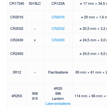
CR17345
5018LC
CR123A
⌀ 17 mm × 34,5
CR2016
CR2016
⌀ 20 mm × 1,6
CR2032
−
CR2032
⌀ 20,5 mm × 3,
CR2430
v
CR2430
⌀ 24,5 mm × 3,
CR2450
⌀ 24,5 mm × 5,
3R12
−
Flachbatterie
65 mm × 61 mm × 
4R25
908
996
4R25X
114 mm × 66 mm ×
915
Lantern
Laternenbatterie