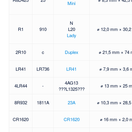
Mini
N
R1
910
L20
⌀ 12,0 mm × 30,
Lady
2R10
c
Duplex
⌀ 21,5 mm × 74
LR41
LR736
LR41
⌀ 7,9 mm × 3,6
4AG13
4LR44
-
⌀ 13 mm × 25 
???
L1325
???
8R932
1811A
23A
⌀ 10,3 mm × 28,
CR1620
CR1620
⌀ 16 mm × 2,0