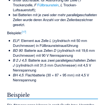
Trockenzelle,
F
Füllbraunstein
,
L
Trocken-
Luftsauerstoff);
bei Batterien mit je zwei oder mehr
parallelgeschalteten
Zellen wurde deren Anzahl
vor
den Zellenbezeichner
gesetzt.
[
17
]
Beispiele:
ELF
: Element aus Zelle
L
(zylindrisch mit 50 mm
Durchmesser) in Füllbraunsteinausführung
BD 90
: Batterie aus Zellen
D
(zylindrisch mit 19,6 mm
Durchmesser) mit 90 V Nennspannung
B 2 J 4,5
: Batterie aus zwei parallelgeschalteten Zellen
J
(zylindrisch mit 31,5 mm Durchmesser) mit 4,5 V
Nennspannung
BH 4,5
: Flachbatterie (30 × 87 × 95 mm) mit 4,5 V
Nennspannung
Beispiele
Die Abmessungen können je nach Quelle bzw. Hersteller