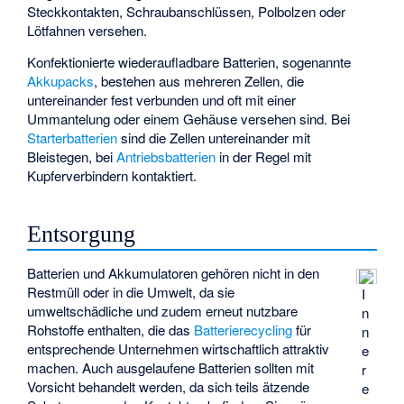
Steckkontakten, Schraubanschlüssen, Polbolzen oder
Lötfahnen versehen.
Konfektionierte wiederaufladbare Batterien, sogenannte
Akkupacks
, bestehen aus mehreren Zellen, die
untereinander fest verbunden und oft mit einer
Ummantelung oder einem Gehäuse versehen sind. Bei
Starterbatterien
sind die Zellen untereinander mit
Bleistegen, bei
Antriebsbatterien
in der Regel mit
Kupferverbindern kontaktiert.
Entsorgung
Batterien und Akkumulatoren gehören nicht in den
Restmüll oder in die Umwelt, da sie
I
umweltschädliche und zudem erneut nutzbare
n
Rohstoffe enthalten, die das
Batterierecycling
für
n
entsprechende Unternehmen wirtschaftlich attraktiv
e
machen. Auch ausgelaufene Batterien sollten mit
r
Vorsicht behandelt werden, da sich teils ätzende
e