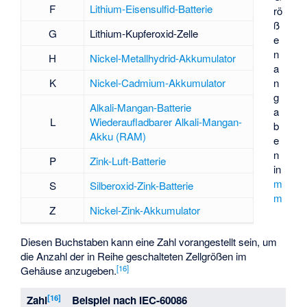
F
Lithium-Eisensulfid-Batterie
rö
ß
G
Lithium-Kupferoxid-Zelle
e
n
H
Nickel-Metallhydrid-Akkumulator
a
K
Nickel-Cadmium-Akkumulator
n
g
Alkali-Mangan-Batterie
a
L
Wiederaufladbarer Alkali-Mangan-
b
Akku (RAM)
e
n
P
Zink-Luft-Batterie
in
m
S
Silberoxid-Zink-Batterie
m
Z
Nickel-Zink-Akkumulator
Diesen Buchstaben kann eine Zahl vorangestellt sein, um
die Anzahl der in Reihe geschalteten Zellgrößen im
[
16
]
Gehäuse anzugeben.
[
16
]
Zahl
Beispiel nach IEC-60086