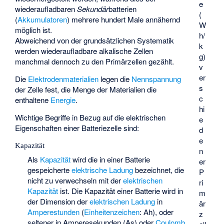
e
wiederaufladbaren
Sekundär
batterien
(
(
Akkumulatoren
) mehrere hundert Male annähernd
W
möglich ist.
h/
Abweichend von der grundsätzlichen Systematik
k
werden wiederaufladbare alkalische Zellen
g)
manchmal dennoch zu den Primärzellen gezählt.
v
er
Die
Elektrodenmaterialien
legen die
Nennspannung
s
der Zelle fest, die Menge der Materialien die
c
enthaltene
Energie
.
hi
Wichtige Begriffe in Bezug auf die elektrischen
e
Eigenschaften einer Batteriezelle sind:
d
e
Kapazität
n
Als
Kapazität
wird die in einer Batterie
er
gespeicherte
elektrische Ladung
bezeichnet, die
P
nicht zu verwechseln mit der
elektrischen
ri
Kapazität
ist. Die Kapazität einer Batterie wird in
m
der Dimension der
elektrischen Ladung
in
är
Amperestunden
(
Einheitenzeichen
: Ah), oder
z
seltener in Amperesekunden (As) oder
Coulomb