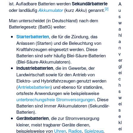
ist. Aufladbare Batterien werden
Sekundärbatterie
A
[
2
]
oder landläufig
Akkumulator
(kurz
Akku
) genannt.
u
s
Man unterscheidet (in Deutschland) nach dem
w
Batteriegesetz (BattG) weiter:
a
hl
Starterbatterien
, die für die Zündung, das
a
Anlassen (Starten) und die Beleuchtung von
n
Kraftfahrzeugen eingesetzt werden. Diese
v
Batterien sind sehr häufig Blei-Säure-Batterien
er
(Blei-Säure-Akkumulatoren).
gl
Industriebatterien
, die im Gewerbe, der
ei
Landwirtschaft sowie für den Antrieb von
c
Elektro- und Hybridfahrzeugen genutzt werden
h
(
Antriebsbatterien
) und ebenso für stationäre,
s
ortsfeste Anwendungen wie beispielsweise
w
unterbrechungsfreie Stromversorgungen
. Diese
ei
Batterien sind immer Akkumulatoren (Sekundär-
s
Batterien).
e
Gerätebatterien
, die zur Stromversorgung
kl
kleiner, meist tragbarer Geräte dienen,
ei
beispielsweise von
Uhren
,
Radios
,
Spielzeug
,