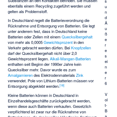
Substanzen an den Kontakten befinden. Sie müssen
s
ebenfalls einem Recycling zugeführt werden und
u
gelten als Problemstoff.
n
d
In Deutschland regelt die
Batterieverordnung
die
Ä
Rücknahme und Entsorgung von Batterien. Sie legt
u
unter anderem fest, dass in Deutschland keine
ß
Batterien oder Zellen mit einem
Quecksilbergehalt
e
von mehr als 0,0005
Gewichtsprozent
in den
r
Verkehr gebracht werden dürfen. Bei
Knopfzellen
e
darf der Quecksilbergehalt nicht über 2,0
s
Gewichtsprozent liegen.
Alkali-Mangan-Batterien
ei
enthalten seit Beginn der 1990er Jahre kein
n
Quecksilber mehr. Davor wurde es zum
e
Amalgamieren
des Elektrodenmaterials
Zink
r
verwendet. Pole von Lithium-Batterien müssen vor
6
[
18
]
Entsorgung abgeklebt werden.
V
Kleine Batterien können in Deutschland in
ol
Einzelhandelsgeschäfte zurückgebracht werden,
t-
wenn diese auch Batterien verkaufen. Gesetzlich
B
verpflichtend ist zwar nur die Rücknahme von
a