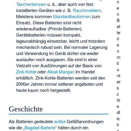
n
Taschenlampen
u. ä., aber auch von fest
e
installierten Geräten wie z. B.
Rauchmeldern
.
n
Meistens kommen
Standardbauformen
zum
B
Einsatz. Diese Batterien sind nicht
at
wiederaufladbar (Primär-Batterien).
te
Gerätebatterien müssen kompakt,
ri
lageunabhängig einsetzbar, leicht und trotzdem
e
mechanisch robust sein. Bei normaler Lagerung
n
und Verwendung im Gerät dürfen sie weder
m
auslaufen noch ausgasen. Sie sind in einer
it
Vielzahl von Ausführungen auf der Basis von
u
Zink-Kohle
oder
Alkali-Mangan
im Handel
nt
erhältlich. Zink-Kohle-Batterien werden seit den
er
2000er Jahren immer seltener angeboten und
s
heute kaum noch hergestellt.
c
hi
e
Geschichte
dl
ic
Als Batterien gedeutete
antike
Gefäßanordnungen
h
wie die „
Bagdad-Batterie
“ hätten durch ein
e