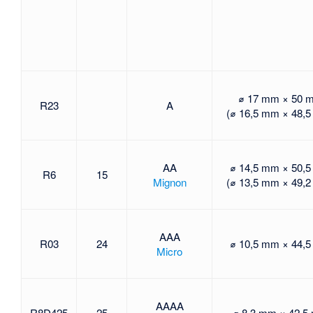
⌀ 17 mm × 50 
R23
A
(⌀ 16,5 mm × 48,
AA
⌀ 14,5 mm × 50,
R6
15
Mignon
(⌀ 13,5 mm × 49,
AAA
R03
24
⌀ 10,5 mm × 44,
Micro
AAAA
R8D425
25
⌀ 8,3 mm × 42,