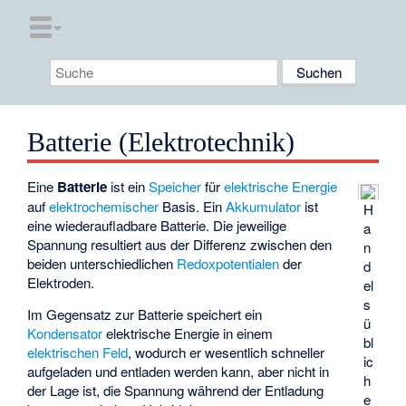
Batterie (Elektrotechnik)
Eine
Batterie
ist ein
Speicher
für
elektrische Energie
auf
elektrochemischer
Basis. Ein
Akkumulator
ist
H
eine wiederaufladbare Batterie. Die jeweilige
a
Spannung resultiert aus der Differenz zwischen den
n
beiden unterschiedlichen
Redoxpotentialen
der
d
Elektroden.
el
s
Im Gegensatz zur Batterie speichert ein
ü
Kondensator
elektrische Energie in einem
bl
elektrischen Feld
, wodurch er wesentlich schneller
ic
aufgeladen und entladen werden kann, aber nicht in
h
der Lage ist, die Spannung während der Entladung
e