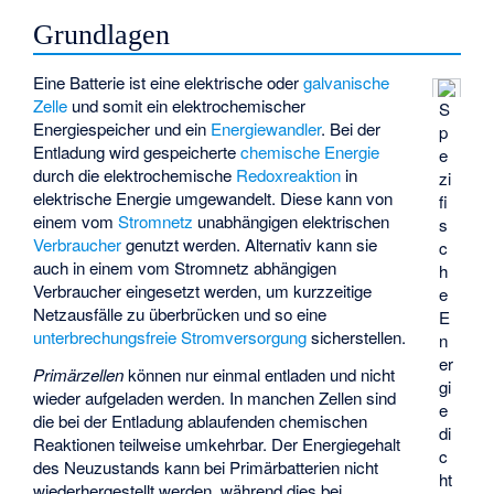
Grundlagen
Eine Batterie ist eine elektrische oder
galvanische
Zelle
und somit ein elektrochemischer
S
Energiespeicher und ein
Energiewandler
. Bei der
p
Entladung wird gespeicherte
chemische Energie
e
durch die elektrochemische
Redoxreaktion
in
zi
elektrische Energie umgewandelt. Diese kann von
fi
einem vom
Stromnetz
unabhängigen elektrischen
s
Verbraucher
genutzt werden. Alternativ kann sie
c
auch in einem vom Stromnetz abhängigen
h
Verbraucher eingesetzt werden, um kurzzeitige
e
Netzausfälle zu überbrücken und so eine
E
unterbrechungsfreie Stromversorgung
sicherstellen.
n
er
Primärzellen
können nur einmal entladen und nicht
gi
wieder aufgeladen werden. In manchen Zellen sind
e
die bei der Entladung ablaufenden chemischen
di
Reaktionen teilweise umkehrbar. Der Energiegehalt
c
des Neuzustands kann bei Primärbatterien nicht
ht
wiederhergestellt werden, während dies bei