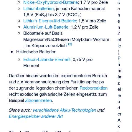
Nickel-Oxyhydroxid-Batterie
; 1,7 V pro Zelle
s
Lithiumbatterien
; je nach Kathodenmaterial
c
1,8 V (FeS
) bis 3,7 V (SOCl
)
h
2
2
Lithium-Eisensulfid-Batterie
; 1,5 V pro Zelle
e
Aluminium-Luft-Batterie
; 1,2 V pro Zelle
n
Biobatterie
auf Basis
Z
Magnesium/NaCl/Eisen+Molybdän+Wolfram
el
[
12
]
, im Körper zersetzlich
le
Historische Batterien
(
P
Edison-Lalande-Element
; 0,75 V pro
ri
Element
m
Darüber hinaus werden im experimentellen Bereich
är
und zur Veranschaulichung des Funktionsprinzips
z
der zugrunde liegenden chemischen
Redoxreaktion
el
recht exotische galvanische Zellen eingesetzt, zum
le
Beispiel
Zitronenzellen
.
o
d
Siehe auch
:
verschiedene Akku-Technologien
und
er
Energiespeicher anderer Art
A
k