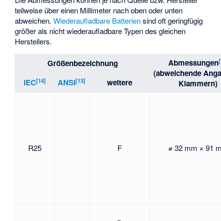
teilweise über einen Millimeter nach oben oder unten
abweichen.
Wiederaufladbare Batterien
sind oft geringfügig
größer als nicht wiederaufladbare Typen des gleichen
Herstellers.
[
Abmessungen
Größenbezeichnung
(abweichende Anga
[
14
]
[
13
]
IEC
ANSI
weitere
Klammern)
R25
F
⌀ 32 mm × 91 