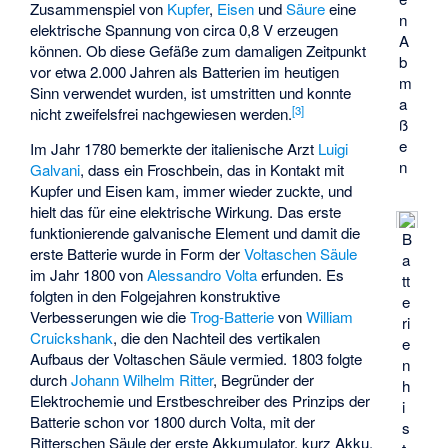
Zusammenspiel von
Kupfer
,
Eisen
und
Säure
eine
n
elektrische Spannung von circa 0,8 V erzeugen
A
können. Ob diese Gefäße zum damaligen Zeitpunkt
b
vor etwa 2.000 Jahren als Batterien im heutigen
m
Sinn verwendet wurden, ist umstritten und konnte
a
[
3
]
nicht zweifelsfrei nachgewiesen werden.
ß
e
Im Jahr 1780 bemerkte der italienische Arzt
Luigi
n
Galvani
, dass ein Froschbein, das in Kontakt mit
Kupfer und Eisen kam, immer wieder zuckte, und
hielt das für eine elektrische Wirkung. Das erste
funktionierende galvanische Element und damit die
B
erste Batterie wurde in Form der
Voltaschen Säule
a
im Jahr 1800 von
Alessandro Volta
erfunden. Es
tt
folgten in den Folgejahren konstruktive
e
Verbesserungen wie die
Trog-Batterie
von
William
ri
Cruickshank
, die den Nachteil des vertikalen
e
Aufbaus der Voltaschen Säule vermied. 1803 folgte
n
durch
Johann Wilhelm Ritter
, Begründer der
h
Elektrochemie und Erstbeschreiber des Prinzips der
i
Batterie schon vor 1800 durch Volta, mit der
s
Ritterschen Säule der erste Akkumulator, kurz Akku.