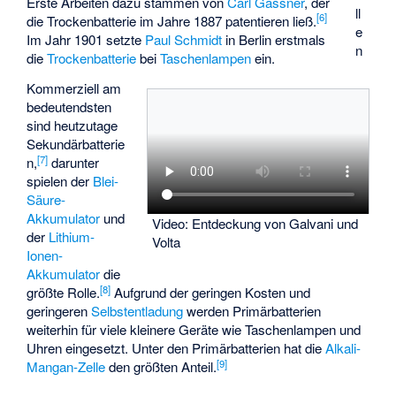
Erste Arbeiten dazu stammen von
Carl Gassner
, der
ll
[
6
]
die Trockenbatterie im Jahre 1887 patentieren ließ.
e
Im Jahr 1901 setzte
Paul Schmidt
in Berlin erstmals
n
die
Trockenbatterie
bei
Taschenlampen
ein.
Kommerziell am
bedeutendsten
sind heutzutage
Sekundärbatterie
[
7
]
n,
darunter
spielen der
Blei-
Säure-
Akkumulator
und
Video: Entdeckung von Galvani und
der
Lithium-
Volta
Ionen-
Akkumulator
die
[
8
]
größte Rolle.
Aufgrund der geringen Kosten und
geringeren
Selbstentladung
werden Primärbatterien
weiterhin für viele kleinere Geräte wie Taschenlampen und
Uhren eingesetzt. Unter den Primärbatterien hat die
Alkali-
[
9
]
Mangan-Zelle
den größten Anteil.