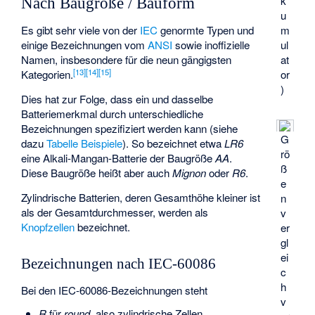
k
Nach Baugröße / Bauform
u
m
Es gibt sehr viele von der
IEC
genormte Typen und
ul
einige Bezeichnungen vom
ANSI
sowie inoffizielle
at
Namen, insbesondere für die neun gängigsten
[
13
]
[
14
]
[
15
]
or
Kategorien.
)
Dies hat zur Folge, dass ein und dasselbe
Batteriemerkmal durch unterschiedliche
Bezeichnungen spezifiziert werden kann (siehe
G
dazu
Tabelle Beispiele
). So bezeichnet etwa
LR6
rö
eine Alkali-Mangan-Batterie der Baugröße
AA
.
ß
Diese Baugröße heißt aber auch
Mignon
oder
R6
.
e
Zylindrische Batterien, deren Gesamthöhe kleiner ist
n
als der Gesamtdurchmesser, werden als
v
Knopfzellen
bezeichnet.
er
gl
ei
Bezeichnungen nach IEC-60086
c
h
Bei den IEC-60086-Bezeichnungen steht
v
R
für
round
, also zylindrische Zellen,