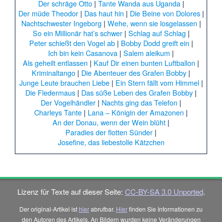
Der schräge Otto
|
Tante Wanda aus Uganda
|
Der müde Theodor
|
Das haut hin
|
Die Beine von Dolores
|
Nachtschwester Ingeborg
|
Wehe, wenn sie losgelassen
|
So ein Millionär hat’s schwer
|
Schlag auf Schlag
|
Peter schießt den Vogel ab
|
Bobby Dodd greift ein
|
Ich bin kein Casanova
|
Salem aleikum
|
Als geheilt entlassen
|
Kauf Dir einen bunten Luftballon
|
Kriminaltango
|
Die Abenteuer des Grafen Bobby
|
Junge Leute brauchen Liebe
|
Ein Stern fällt vom Himmel
|
Die Fledermaus
|
Das süße Leben des Grafen Bobby
|
Der Vogelhändler
|
Nachts ging das Telefon
|
Charleys Tante
|
Lana – Königin der Amazonen
|
An der Donau, wenn der Wein blüht
|
Paradies der flotten Sünder
|
Josefine, das liebestolle Kätzchen
Lizenz für Texte auf dieser Seite:
CC-BY-SA 3.0 Unported
.
Der original-Artikel ist
hier
abrufbar.
Hier
finden Sie Informationen zu
den Autoren des Artikels. An Bildern wurden keine Veränderungen