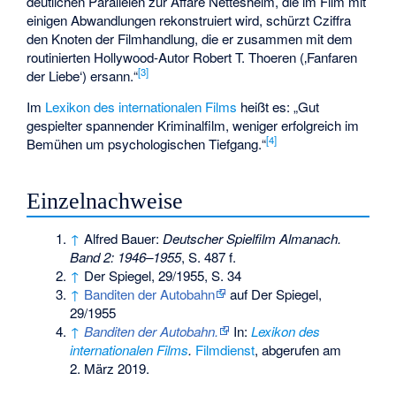
deutlichen Parallelen zur Affäre Nettesheim, die im Film mit
einigen Abwandlungen rekonstruiert wird, schürzt Cziffra
den Knoten der Filmhandlung, die er zusammen mit dem
routinierten Hollywood-Autor Robert T. Thoeren (‚Fanfaren
[
3
]
der Liebe‘) ersann.“
Im
Lexikon des internationalen Films
heißt es: „Gut
gespielter spannender Kriminalfilm, weniger erfolgreich im
[
4
]
Bemühen um psychologischen Tiefgang.“
Einzelnachweise
↑
Alfred Bauer:
Deutscher Spielfilm Almanach.
Band 2: 1946–1955
, S. 487 f.
↑
Der Spiegel, 29/1955, S. 34
↑
Banditen der Autobahn
auf Der Spiegel,
29/1955
↑
Banditen der Autobahn.
In:
Lexikon des
internationalen Films
.
Filmdienst
,
abgerufen am
2. März 2019
.