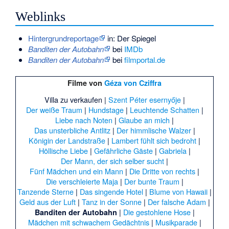
Weblinks
Hintergrundreportage
in: Der Spiegel
Banditen der Autobahn
bei
IMDb
Banditen der Autobahn
bei
filmportal.de
Filme von
Géza von Cziffra
Villa zu verkaufen
|
Szent Péter esernyője
|
Der weiße Traum
|
Hundstage
|
Leuchtende Schatten
|
Liebe nach Noten
|
Glaube an mich
|
Das unsterbliche Antlitz
|
Der himmlische Walzer
|
Königin der Landstraße
|
Lambert fühlt sich bedroht
|
Höllische Liebe
|
Gefährliche Gäste
|
Gabriela
|
Der Mann, der sich selber sucht
|
Fünf Mädchen und ein Mann
|
Die Dritte von rechts
|
Die verschleierte Maja
|
Der bunte Traum
|
Tanzende Sterne
|
Das singende Hotel
|
Blume von Hawaii
|
Geld aus der Luft
|
Tanz in der Sonne
|
Der falsche Adam
|
|
Die gestohlene Hose
|
Banditen der Autobahn
Mädchen mit schwachem Gedächtnis
|
Musikparade
|