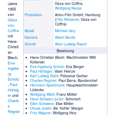
Jahre
Geza von Cziffra,
Wolfgang Neuss
1955
von
Produktion
Arion-Film GmbH, Hamburg
(
Otto Meissner
, Geza von
Géza
Cziffra)
von
Cziffra
Musik
Michael Jary
mit
Kamera
Albert Benitz
Hans-
Schnitt
Alice Ludwig-Rasch
Christi
Besetzung
an
Blech
,
Hans-Christian Blech
: Wachtmeister Willi
Kollanski
Eva-
Eva-Ingeborg Scholz
: Eva Berger
Ingebo
Paul Hörbiger
: Vater Heinze
rg
Karl Ludwig Diehl
: Polizeirat Gerber
Scholz
Charles Regnier
: Paul Barra, Bandenchef
,
Paul
Hermann Speelmans
: Hauptwachtmeister
Hörbig
Lüdecke
Wolfgang Wahl
: Franz Möller
er
und
Hans Schwarz junior
: Schorsch
Charle
Ellen Schwiers
: Else Möller
s
Ursula Justin
: die “kühle” Margot
Regnie
Fritz Wagner
: Wolfgang Hinz