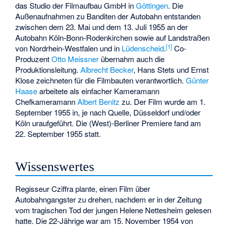
das Studio der Filmaufbau GmbH in
Göttingen
. Die
Außenaufnahmen zu Banditen der Autobahn entstanden
zwischen dem 23. Mai und dem 13. Juli 1955 an der
Autobahn Köln-Bonn-Rodenkirchen sowie auf Landstraßen
[
1
]
von Nordrhein-Westfalen und in
Lüdenscheid
.
Co-
Produzent
Otto Meissner
übernahm auch die
Produktionsleitung.
Albrecht Becker
,
Hans Stets
und
Ernst
Klose
zeichneten für die Filmbauten verantwortlich.
Günter
Haase
arbeitete als einfacher Kameramann
Chefkameramann
Albert Benitz
zu. Der Film wurde am 1.
September 1955 in, je nach Quelle, Düsseldorf und/oder
Köln uraufgeführt. Die (West)-Berliner Premiere fand am
22. September 1955 statt.
Wissenswertes
Regisseur Cziffra plante, einen Film über
Autobahngangster zu drehen, nachdem er in der Zeitung
vom tragischen Tod der jungen Helene Nettesheim gelesen
hatte. Die 22-Jährige war am 15. November 1954 von