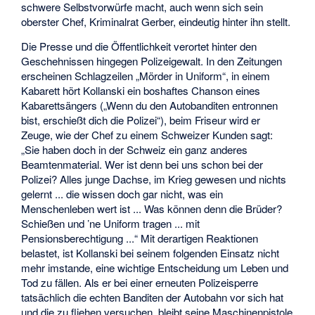
schwere Selbstvorwürfe macht, auch wenn sich sein
oberster Chef, Kriminalrat Gerber, eindeutig hinter ihn stellt.
Die Presse und die Öffentlichkeit verortet hinter den
Geschehnissen hingegen Polizeigewalt. In den Zeitungen
erscheinen Schlagzeilen „Mörder in Uniform“, in einem
Kabarett hört Kollanski ein boshaftes Chanson eines
Kabarettsängers („Wenn du den Autobanditen entronnen
bist, erschießt dich die Polizei“), beim Friseur wird er
Zeuge, wie der Chef zu einem Schweizer Kunden sagt:
„Sie haben doch in der Schweiz ein ganz anderes
Beamtenmaterial. Wer ist denn bei uns schon bei der
Polizei? Alles junge Dachse, im Krieg gewesen und nichts
gelernt ... die wissen doch gar nicht, was ein
Menschenleben wert ist ... Was können denn die Brüder?
Schießen und ’ne Uniform tragen ... mit
Pensionsberechtigung ...“ Mit derartigen Reaktionen
belastet, ist Kollanski bei seinem folgenden Einsatz nicht
mehr imstande, eine wichtige Entscheidung um Leben und
Tod zu fällen. Als er bei einer erneuten Polizeisperre
tatsächlich die echten Banditen der Autobahn vor sich hat
und die zu fliehen versuchen, bleibt seine Maschinenpistole