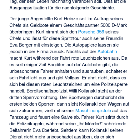
Tag, der sein Leben nachhaltig verändern soll. Dies ist die
Ausgangssituation für die nachfolgende Geschichte.
Der junge Angestellte Kurt Heinze soll im Auftrag seines
Chefs als Geldbote einem Geschäftspartner 5000 D-Mark
überbringen. Kurt nimmt sich den
Porsche 356
seines
Chefs und lässt für diese Spritztour auch seine Freundin
Eva Berger mit einsteigen. Die Autopapiere lassen sie
jedoch in der Firma zurück. Nachts auf der
Autobahn
macht Kurt während der Fahrt rote Leuchtzeichen aus. Da
es seit einiger Zeit Banditen auf der Autobahn gibt, die
unbescholtene Fahrer anhalten und ausrauben, schaltet er
sein Fahrtlicht aus und gibt Vollgas. Er ahnt nicht, dass es
sich bei diesen roten Leuchtzeichen um eine Polizeisperre
handelt. Bereitschaftspolizist Willi Kollanski steht an der
dritten Sperrvorrichtung. Der Sportwagen durchbricht die
ersten beiden Sperren, dann sieht Kollanski den Wagen auf
sich zukommen, zielt mit seiner
Maschinenpistole
auf das
Fahrzeug und feuert eine Salve ab. Fahrer Kurt stirbt durch
die Polizeikugeln, während seine „Ihr Mörder!“ schreiende
Beifahrerin Eva überlebt. Seitdem kann Kollanski seinen
Dienst nicht mehr unbeschadet ausüben, da er sich