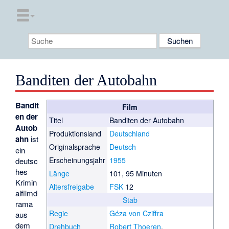
Banditen der Autobahn
Bandit
Film
en der
Titel
Banditen der Autobahn
Autob
Produktionsland
Deutschland
ahn
ist
Originalsprache
Deutsch
ein
Erscheinungsjahr
1955
deutsc
hes
Länge
101, 95 Minuten
Krimin
Altersfreigabe
FSK
12
alfilmd
Stab
rama
Regie
Géza von Cziffra
aus
dem
Drehbuch
Robert Thoeren
,