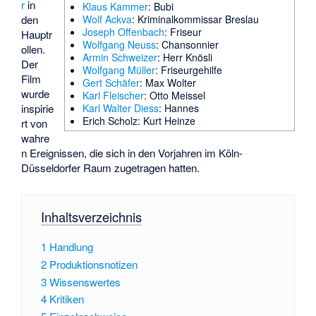
r
in
Klaus Kammer
: Bubi
den
Wolf Ackva
: Kriminalkommissar Breslau
Joseph Offenbach
: Friseur
Hauptr
Wolfgang Neuss
: Chansonnier
ollen.
Armin Schweizer
: Herr Knösli
Der
Wolfgang Müller
: Friseurgehilfe
Film
Gert Schäfer
: Max Wolter
wurde
Karl Fleischer
: Otto Meissel
inspirie
Karl Walter Diess
: Hannes
Erich Scholz
: Kurt Heinze
rt von
wahre
n Ereignissen, die sich in den Vorjahren im Köln-
Düsseldorfer Raum zugetragen hatten.
Inhaltsverzeichnis
1
Handlung
2
Produktionsnotizen
3
Wissenswertes
4
Kritiken