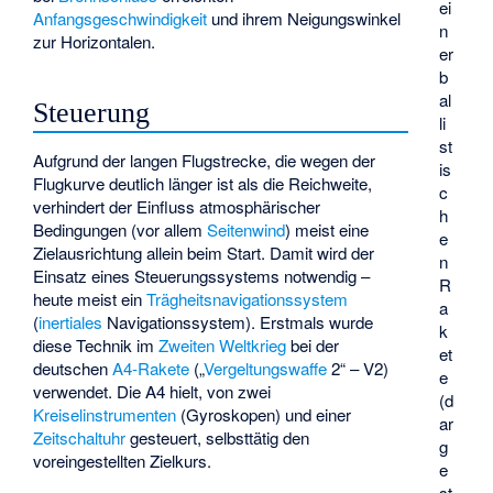
ei
Anfangsgeschwindigkeit
und ihrem Neigungswinkel
n
zur Horizontalen.
er
b
al
Steuerung
li
st
Aufgrund der langen Flugstrecke, die wegen der
is
Flugkurve deutlich länger ist als die Reichweite,
c
verhindert der Einfluss atmosphärischer
h
Bedingungen (vor allem
Seitenwind
) meist eine
e
Zielausrichtung allein beim Start. Damit wird der
n
Einsatz eines Steuerungssystems notwendig –
R
heute meist ein
Trägheitsnavigationssystem
a
(
inertiales
Navigationssystem). Erstmals wurde
k
diese Technik im
Zweiten Weltkrieg
bei der
et
deutschen
A4-Rakete
(„
Vergeltungswaffe
2“ – V2)
e
verwendet. Die A4 hielt, von zwei
(d
Kreiselinstrumenten
(Gyroskopen) und einer
ar
Zeitschaltuhr
gesteuert, selbsttätig den
g
voreingestellten Zielkurs.
e
st