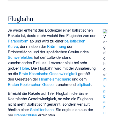
Flugbahn
Je weiter entfernt das Bodenziel einer ballistischen
Rakete ist, desto mehr weicht ihre Flugbahn von der
V
Parabelform
ab und wird zu einer
ballistischen
er
Kurve
, denn neben der
Krümmung
der
gl
Erdoberfläche und der sphärischen Struktur des
ei
Schwerefeldes
hat der Luftwiderstand
c
zunehmenden Einfluss. Letzterer sinkt bei sehr
h
großer
Höhe
. Die Flugbahn wird mit der Annäherung
d
an die
Erste Kosmische Geschwindigkeit
gemäß
er
den Gesetzen der
Himmelsmechanik
und dem
Fl
Ersten Keplerschen Gesetz
zunehmend
elliptisch
.
u
g
Erreicht die Rakete auf ihrer Flugbahn die Erste
b
Kosmische Geschwindigkeit, so wird die Flugbahn
a
nicht mehr „ballistisch“ genannt, sondern verläuft
h
ähnlich einer
Satellitenbahn
. Sie ergibt sich aus der
n
bei
Brennschluss
erreichten