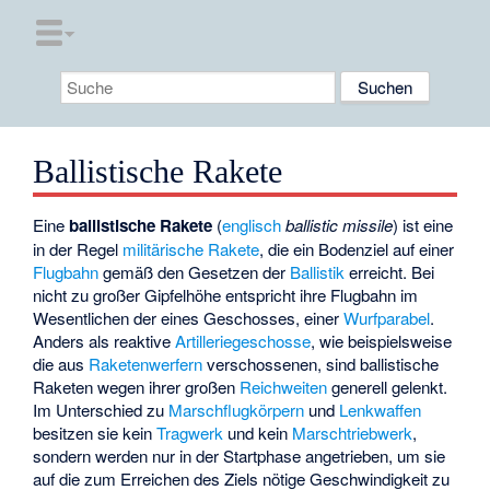
Ballistische Rakete
Eine
ballistische Rakete
(
englisch
ballistic missile
) ist eine
in der Regel
militärische Rakete
, die ein Bodenziel auf einer
Flugbahn
gemäß den Gesetzen der
Ballistik
erreicht. Bei
nicht zu großer Gipfelhöhe entspricht ihre Flugbahn im
Wesentlichen der eines Geschosses, einer
Wurfparabel
.
Anders als reaktive
Artilleriegeschosse
, wie beispielsweise
die aus
Raketenwerfern
verschossenen, sind ballistische
Raketen wegen ihrer großen
Reichweiten
generell gelenkt.
Im Unterschied zu
Marschflugkörpern
und
Lenkwaffen
besitzen sie kein
Tragwerk
und kein
Marschtriebwerk
,
sondern werden nur in der Startphase angetrieben, um sie
auf die zum Erreichen des Ziels nötige Geschwindigkeit zu