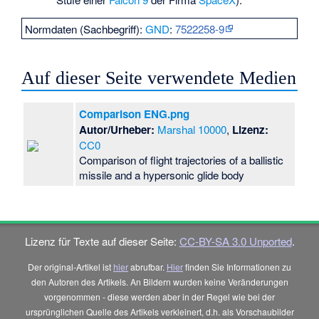
Normdaten (Sachbegriff):
GND
:
7522258-9
Auf dieser Seite verwendete Medien
Comparison ENG.png
Autor/Urheber:
Marshal 10000
,
Lizenz:
CC0
Comparison of flight trajectories of a ballistic
missile and a hypersonic glide body
Lizenz für Texte auf dieser Seite:
CC-BY-SA 3.0 Unported
.
Der original-Artikel ist
hier
abrufbar.
Hier
finden Sie Informationen zu
den Autoren des Artikels. An Bildern wurden keine Veränderungen
vorgenommen - diese werden aber in der Regel wie bei der
ursprünglichen Quelle des Artikels verkleinert, d.h. als Vorschaubilder