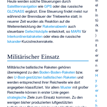
Heute werden solche Steuerungen durch
el
Satellitennavigation
wie
GPS
oder das russische
lt
GLONASS
ergänzt. Eine Steuerung findet meist nur
in
während der Brenndauer der Triebwerke statt; in
tü
neuerer Zeit wurden als Reaktion auf die
rk
Weiterentwicklung der
Raketenabwehr
auch
is
steuerbare
Gefechtsköpfe
entwickelt, so
MARV
für
)
Interkontinentalraketen
oder etwa die russische
m
Iskander
-Kurzstreckenrakete.
it
d
er
Militärischer Einsatz
ei
n
Militärische ballistische Raketen gehören
er
überwiegend zu den
Boden-Boden-Raketen
bzw.
H
den
U-Boot-gestützten ballistischen Raketen
und
y
werden entsprechend ihrer Reichweite wie dort
p
angegeben klassifiziert. Vor allem
Muster
mit großer
er
Reichweite können in erster Linie gegen
s
strategische
Ziele zum Einsatz kommen. Zu den
c
wenigen bisher produzierten luftgestützten
h