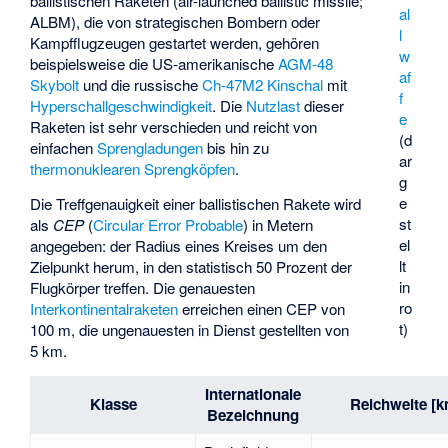
ballistischen Raketen (air-launched ballistic missile;
al
ALBM), die von strategischen Bombern oder
l
Kampfflugzeugen gestartet werden, gehören
w
beispielsweise die US-amerikanische
AGM-48
af
Skybolt
und die russische
Ch-47M2 Kinschal
mit
f
Hyperschallgeschwindigkeit
. Die
Nutzlast
dieser
e
Raketen ist sehr verschieden und reicht von
(d
einfachen
Sprengladungen
bis hin zu
ar
thermonuklearen Sprengköpfen
.
g
e
Die Treffgenauigkeit einer ballistischen Rakete wird
st
als
CEP
(
Circular Error Probable
) in Metern
el
angegeben: der Radius eines Kreises um den
lt
Zielpunkt herum, in den statistisch 50 Prozent der
in
Flugkörper treffen. Die genauesten
ro
Interkontinentalraketen
erreichen einen CEP von
t)
100 m, die ungenauesten in Dienst gestellten von
5 km.
Internationale
Klasse
Reichweite [
Bezeichnung