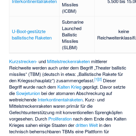
Interkontinentalraketen
5.500 bis 15.0
Missiles
(ICBM)
Submarine
Launched
U-Boot-gestützte
keine
Ballistic
ballistische Raketen
Reichweitenklassifi
Missiles
(SLBM)
Kurzstrecken-
und
Mittelstreckenraketen
mittlerer
Reichweite werden auch unter dem Begriff „Theater ballistic
missiles“ (TBM) (deutsch in etwa: „Ballistische Rakete für
[
1
]
[
2
]
den Kriegsschauplatz“) zusammengefasst.
Dieser
Begriff wurde nach dem
Kalten Krieg
geprägt. Davor setzte
die
Sowjetunion
bei der
atomaren Abschreckung
auf
weitreichende
Interkontinentalraketen
. Kurz- und
Mittelstreckenraketen waren primär für die
Gefechtsunterstützung mit konventionellen Sprengköpfen
vorgesehen. Durch
Proliferation
nach dem Ende des Kalten
Krieges sahen einige Staaten der
dritten Welt
in den
technisch beherrschbaren TBMs eine Plattform für