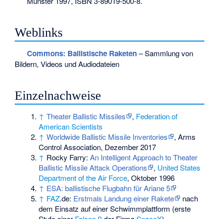
Münster 1997,
ISBN 3-89019-500-8
.
Weblinks
Commons
: Ballistische Raketen
– Sammlung von
Bildern, Videos und Audiodateien
Einzelnachweise
↑
Theater Ballistic Missiles
,
Federation of
American Scientists
↑
Worldwide Ballistic Missile Inventories
,
Arms
Control Association
, Dezember 2017
↑
Rocky Farry:
An Intelligent Approach to Theater
Ballistic Missile Attack Operations
,
United States
Department of the Air Force
, Oktober 1996
↑
ESA: ballistische Flugbahn für Ariane 5
↑
FAZ
.de:
Erstmals Landung einer Rakete
nach
dem Einsatz auf einer Schwimmplattform (erste
Stufe einer
Falcon 9
der Firma
SpaceX
).