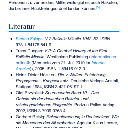
Personen zu vermeiden. Mittlerweile gibt es auch Raketen,
[
5
]
die bei ihrer Rückkehr geordnet landen können.
Literatur
Steven Zaloga
:
V-2 Ballistic Missile 1942–52.
ISBN
978-1-84176-541-9
.
Tracy Dungan:
V-2: A Combat History of the First
Ballistic Missile.
Westholme Publishing (
Informationen
online
(
Memento
vom 21. Juli 2010 im
Internet
Archive
)), 2005,
ISBN 1-59416-012-0
.
Heinz Dieter Hölsken:
Die V-Waffen: Entstehung –
Propaganda – Kriegseinsatz.
Deutsche Verlags-Anstalt,
Stuttgart 1984,
ISBN 3-421-06197-1
.
Olaf Przybilski:
Spurensuche Band 10
–
Das
Geheimnis der deutschen Raketen und
raketengetriebenen Fluggeräte.
Podzun-Pallas Verlag,
2002,
ISBN 3-7909-0763-4
.
Gerhard Reisig:
Raketenforschung in Deutschland. Wie
die Menschen das All eroberten.
Agentur Klaus Lenser,