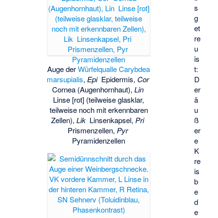
s
g
et
re
u
is
Auge der
Würfelqualle
Carybdea
t:
marsupialis
,
Epi
Epidermis,
Cor
D
Cornea (Augenhornhaut),
Lin
er
Linse [rot] (teilweise glasklar,
ä
teilweise noch mit erkennbaren
u
Zellen),
Lik
Linsenkapsel,
Pri
ß
Prismenzellen,
Pyr
er
Pyramidenzellen
e
K
re
is
b
e
d
e