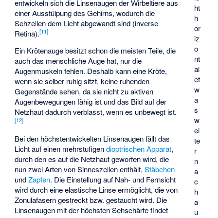
entwickeln sich die Linsenaugen der Wirbeltiere aus
ht
einer Ausstülpung des Gehirns, wodurch die
h
Sehzellen dem Licht abgewandt sind (inverse
or
[
11
]
Retina).
iz
o
Ein Krötenauge besitzt schon die meisten Teile, die
nt
auch das menschliche Auge hat, nur die
al
Augenmuskeln fehlen. Deshalb kann eine Kröte,
et
wenn sie selber ruhig sitzt, keine ruhenden
w
Gegenstände sehen, da sie nicht zu aktiven
a
Augenbewegungen fähig ist und das Bild auf der
s
Netzhaut dadurch verblasst, wenn es unbewegt ist.
w
[
12
]
ei
Bei den höchstentwickelten Linsenaugen fällt das
te
Licht auf einen mehrstufigen
dioptrischen Apparat
,
r
durch den es auf die Netzhaut geworfen wird, die
n
nun zwei Arten von Sinneszellen enthält,
Stäbchen
a
und
Zapfen
. Die Einstellung auf Nah- und Fernsicht
c
wird durch eine elastische Linse ermöglicht, die von
h
Zonulafasern gestreckt bzw. gestaucht wird. Die
a
Linsenaugen mit der höchsten Sehschärfe findet
u