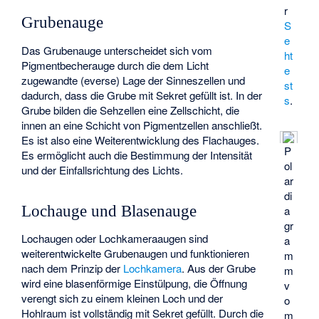
r
Grubenauge
S
e
Das Grubenauge unterscheidet sich vom
ht
Pigmentbecherauge durch die dem Licht
e
zugewandte (everse) Lage der Sinneszellen und
st
dadurch, dass die Grube mit Sekret gefüllt ist. In der
s
.
Grube bilden die Sehzellen eine Zellschicht, die
innen an eine Schicht von Pigmentzellen anschließt.
Es ist also eine Weiterentwicklung des Flachauges.
P
Es ermöglicht auch die Bestimmung der Intensität
ol
und der Einfallsrichtung des Lichts.
ar
di
Lochauge und Blasenauge
a
gr
Lochaugen oder Lochkameraaugen sind
a
weiterentwickelte Grubenaugen und funktionieren
m
nach dem Prinzip der
Lochkamera
. Aus der Grube
m
wird eine blasenförmige Einstülpung, die Öffnung
v
verengt sich zu einem kleinen Loch und der
o
Hohlraum ist vollständig mit Sekret gefüllt. Durch die
m