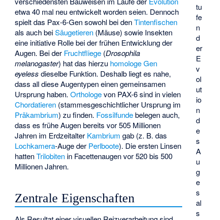
verschiedensten Bauweisen im Laufe der
Evolution
tu
etwa 40 mal neu entwickelt worden seien. Dennoch
fe
spielt das Pax-6-Gen sowohl bei den
Tintenfischen
n
als auch bei
Säugetieren
(Mäuse) sowie Insekten
d
eine initiative Rolle bei der frühen Entwicklung der
er
Augen. Bei der
Fruchtfliege
(
Drosophila
E
melanogaster
) hat das hierzu
homologe Gen
v
eyeless
dieselbe Funktion. Deshalb liegt es nahe,
ol
dass all diese Augentypen einen gemeinsamen
ut
Ursprung haben.
Orthologe
von PAX-6 sind in vielen
io
Chordatieren
(stammesgeschichtlicher Ursprung im
n
Präkambrium
) zu finden.
Fossilfunde
belegen auch,
d
dass es frühe Augen bereits vor 505 Millionen
e
Jahren im Erdzeitalter
Kambrium
gab (z. B. das
s
Lochkamera
-Auge der
Perlboote
). Die ersten Linsen
A
hatten
Trilobiten
in Facettenaugen vor 520 bis 500
u
Millionen Jahren.
g
e
s
Zentrale Eigenschaften
al
s
Als Resultat einer visuellen Reizverarbeitung sind