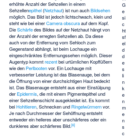
erhöhte Anzahl der Sehzellen in einem
G
Sehzellen
epithel
(
Netzhaut
) ist nun auch
Bildsehen
e
möglich. Das Bild ist jedoch lichtschwach, klein und
si
steht wie bei einer
Camera obscura
auf dem Kopf.
c
Die
Schärfe
des Bildes auf der Netzhaut hängt von
ht
der Anzahl der erregten Sehzellen ab. Da diese
sf
auch von der Entfernung vom Sehloch zum
el
Gegenstand abhängt, ist beim Lochauge ein
d
eingeschränktes Entfernungssehen möglich. Dieser
d
Augentyp kommt
rezent
bei urtümlichen Kopffüßern
e
wie den
Perlbooten
vor. Ein Lochauge mit
s
verbesserter Leistung ist das Blasenauge, bei dem
li
die Öffnung von einer durchsichtigen Haut bedeckt
n
ist. Das Blasenauge entsteht aus einer Einstülpung
k
der
Epidermis
, die mit einem Pigmentepithel und
e
einer Sehzellenschicht ausgekleidet ist. Es kommt
n
bei
Hohltieren
, Schnecken und
Ringelwürmern
vor.
m
Je nach Durchmesser der Sehöffnung entsteht
e
entweder ein helleres aber unschärferes oder ein
n
[
6
]
dunkleres aber schärferes Bild.
s
c