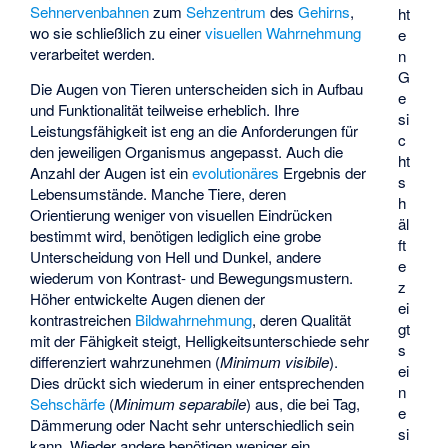
Sehnervenbahnen
zum
Sehzentrum
des
Gehirns
,
ht
wo sie schließlich zu einer
visuellen Wahrnehmung
e
verarbeitet werden.
n
G
Die Augen von Tieren unterscheiden sich in Aufbau
e
und Funktionalität teilweise erheblich. Ihre
si
Leistungsfähigkeit ist eng an die Anforderungen für
c
den jeweiligen Organismus angepasst. Auch die
ht
Anzahl der Augen ist ein
evolutionäres
Ergebnis der
s
Lebensumstände. Manche Tiere, deren
h
Orientierung weniger von visuellen Eindrücken
äl
bestimmt wird, benötigen lediglich eine grobe
ft
Unterscheidung von Hell und Dunkel, andere
e
wiederum von Kontrast- und Bewegungsmustern.
z
Höher entwickelte Augen dienen der
ei
kontrastreichen
Bildwahrnehmung
, deren Qualität
gt
mit der Fähigkeit steigt, Helligkeitsunterschiede sehr
s
differenziert wahrzunehmen (
Minimum visibile
).
ei
Dies drückt sich wiederum in einer entsprechenden
n
Sehschärfe
(
Minimum separabile
) aus, die bei Tag,
e
Dämmerung oder Nacht sehr unterschiedlich sein
si
kann. Wieder andere benötigen weniger ein