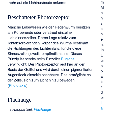
m
mehr auf die Lichtausbeute ankommt.
M
e
Beschatteter Photorezeptor
n
s
Manche Lebewesen wie der Regenwurm besitzen
c
am Körperende oder verstreut einzelne
h
Lichtsinneszellen. Deren Lage relativ zum
e
lichtabsorbierenden Körper des Wurms bestimmt
n.
die Richtungen des Lichteinfalls, für die diese
In
Sinneszellen jeweils empfindlich sind. Dieses
E
Prinzip ist bereits beim Einzeller
Euglena
ur
verwirklicht: Der Photorezeptor liegt hier an der
o
Basis der Geißel und wird durch einen pigmentierten
p
Augenfleck einseitig beschattet. Das ermöglicht es
a
der Zelle, sich zum Licht hin zu bewegen
is
(
Phototaxis
).
t
d
er
Flachauge
L
a
→
Hauptartikel
:
Flachauge