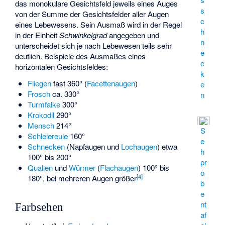
das monokulare Gesichtsfeld jeweils eines Auges
s
von der Summe der Gesichtsfelder aller Augen
c
eines Lebewesens. Sein Ausmaß wird in der Regel
h
in der Einheit
Sehwinkelgrad
angegeben und
n
unterscheidet sich je nach Lebewesen teils sehr
e
deutlich. Beispiele des Ausmaßes eines
c
horizontalen Gesichtsfeldes:
k
Fliegen
fast 360° (
Facettenaugen
)
e
Frosch
ca. 330°
n
Turmfalke
300°
Krokodil
290°
Mensch
214°
S
Schleiereule
160°
e
Schnecken
(
Napfaugen
und
Lochaugen
) etwa
h
100° bis 200°
pr
Quallen
und
Würmer
(
Flachaugen
) 100° bis
o
[
4
]
180°, bei mehreren Augen größer
b
e
nt
Farbsehen
af