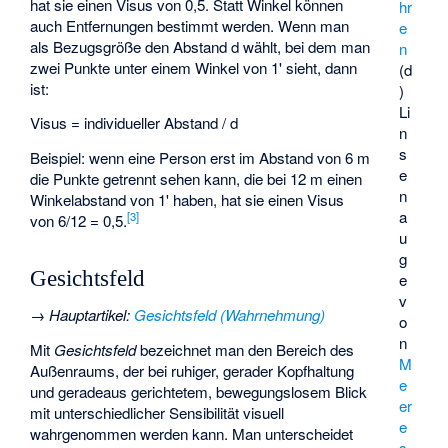
hat sie einen Visus von 0,5. Statt Winkel können
hr
auch Entfernungen bestimmt werden. Wenn man
e
als Bezugsgröße den Abstand d wählt, bei dem man
n
zwei Punkte unter einem Winkel von 1' sieht, dann
(d
ist:
)
Li
Visus = individueller Abstand / d
n
s
Beispiel: wenn eine Person erst im Abstand von 6 m
e
die Punkte getrennt sehen kann, die bei 12 m einen
n
Winkelabstand von 1' haben, hat sie einen Visus
a
[
3
]
von 6/12 = 0,5.
u
g
Gesichtsfeld
e
v
→
Hauptartikel
:
Gesichtsfeld (Wahrnehmung)
o
n
Mit
Gesichtsfeld
bezeichnet man den Bereich des
M
Außenraums, der bei ruhiger, gerader Kopfhaltung
e
und geradeaus gerichtetem, bewegungslosem Blick
er
mit unterschiedlicher Sensibilität visuell
e
wahrgenommen werden kann. Man unterscheidet
s