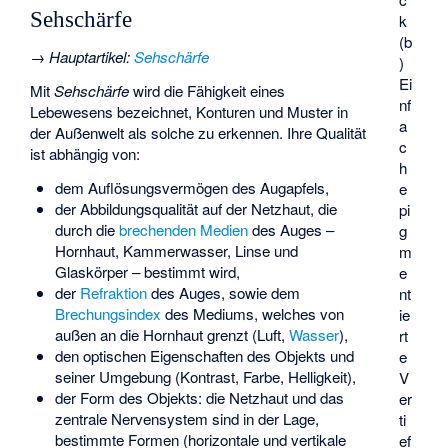
Sehschärfe
k
(b
→
Hauptartikel
:
Sehschärfe
)
Ei
Mit
Sehschärfe
wird die Fähigkeit eines
nf
Lebewesens bezeichnet, Konturen und Muster in
a
der Außenwelt als solche zu erkennen. Ihre Qualität
c
ist abhängig von:
h
dem Auflösungsvermögen des Augapfels,
e
der Abbildungsqualität auf der Netzhaut, die
pi
durch die
brechenden Medien
des Auges –
g
Hornhaut, Kammerwasser, Linse und
m
Glaskörper – bestimmt wird,
e
der
Refraktion
des Auges, sowie dem
nt
Brechungsindex
des Mediums, welches von
ie
außen an die Hornhaut grenzt (Luft,
Wasser
),
rt
den optischen Eigenschaften des Objekts und
e
seiner Umgebung (Kontrast, Farbe, Helligkeit),
V
der Form des Objekts: die Netzhaut und das
er
zentrale Nervensystem sind in der Lage,
ti
bestimmte Formen (horizontale und vertikale
ef