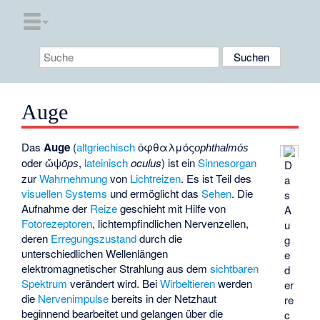
Auge
Das
Auge
(
altgriechisch
ὀφθαλμός
ophthalmós
oder
ὤψ
,
lateinisch
oculus
) ist ein
Sinnesorgan
D
ōps
zur
Wahrnehmung
von
Lichtreizen
. Es ist Teil des
a
visuellen Systems
und ermöglicht das
Sehen
. Die
s
Aufnahme der
Reize
geschieht mit Hilfe von
A
Fotorezeptoren
, lichtempfindlichen Nervenzellen,
u
deren
Erregungszustand
durch die
g
unterschiedlichen Wellenlängen
e
elektromagnetischer Strahlung
aus dem
sichtbaren
d
Spektrum
verändert wird. Bei
Wirbeltieren
werden
er
die
Nervenimpulse
bereits in der Netzhaut
re
beginnend bearbeitet und gelangen über die
c