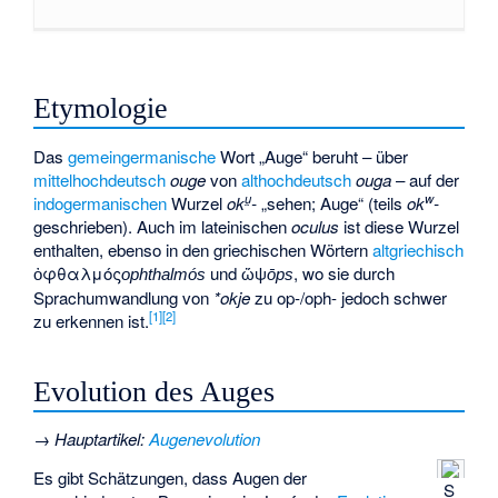
Etymologie
Das
gemeingermanische
Wort „Auge“ beruht – über
mittelhochdeutsch
ouge
von
althochdeutsch
ouga
– auf der
u̯
w
indogermanischen
Wurzel
ok
-
„sehen; Auge“ (teils
ok
-
geschrieben). Auch im lateinischen
oculus
ist diese Wurzel
enthalten, ebenso in den griechischen Wörtern
altgriechisch
ὀφθαλμός
und
ὤψ
, wo sie durch
ophthalmós
ōps
Sprachumwandlung von
*okje
zu op-/oph- jedoch schwer
[
1
]
[
2
]
zu erkennen ist.
Evolution des Auges
→
Hauptartikel
:
Augenevolution
Es gibt Schätzungen, dass Augen der
S