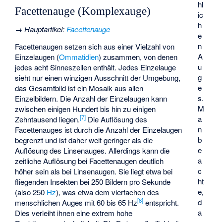
hl
Facettenauge (Komplexauge)
ic
h
→
Hauptartikel
:
Facettenauge
e
n
Facettenaugen setzen sich aus einer Vielzahl von
A
Einzelaugen (
Ommatidien
) zusammen, von denen
u
jedes acht Sinneszellen enthält. Jedes Einzelauge
g
sieht nur einen winzigen Ausschnitt der Umgebung,
e
das Gesamtbild ist ein Mosaik aus allen
s.
Einzelbildern. Die Anzahl der Einzelaugen kann
M
zwischen einigen Hundert bis hin zu einigen
[
7
]
a
Zehntausend liegen.
Die Auflösung des
n
Facettenauges ist durch die Anzahl der Einzelaugen
b
begrenzt und ist daher weit geringer als die
e
Auflösung des Linsenauges. Allerdings kann die
a
zeitliche Auflösung bei Facettenaugen deutlich
c
höher sein als bei Linsenaugen. Sie liegt etwa bei
ht
fliegenden Insekten bei 250 Bildern pro Sekunde
e,
(also 250
Hz
), was etwa dem vierfachen des
[
8
]
d
menschlichen Auges mit 60 bis 65 Hz
entspricht.
a
Dies verleiht ihnen eine extrem hohe