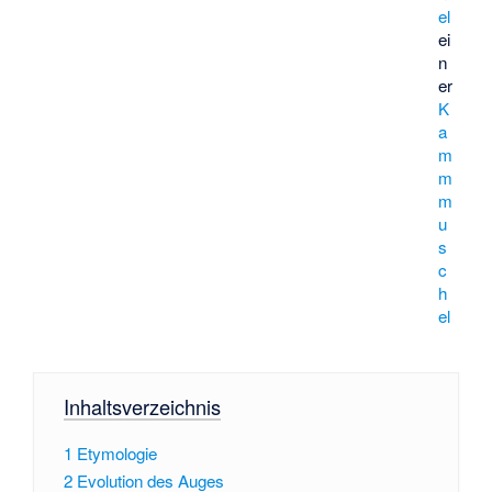
el
ei
n
er
K
a
m
m
m
u
s
c
h
el
Inhaltsverzeichnis
1
Etymologie
2
Evolution des Auges