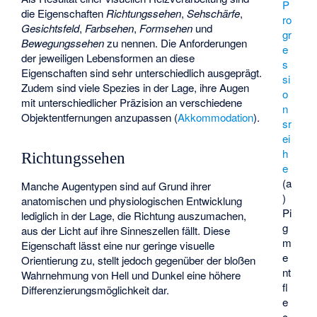
P
die Eigenschaften
Richtungssehen
,
Sehschärfe
,
ro
Gesichtsfeld
,
Farbsehen
,
Formsehen
und
gr
Bewegungssehen
zu nennen. Die Anforderungen
e
der jeweiligen Lebensformen an diese
s
Eigenschaften sind sehr unterschiedlich ausgeprägt.
si
Zudem sind viele Spezies in der Lage, ihre Augen
o
mit unterschiedlicher Präzision an verschiedene
n
Objektentfernungen anzupassen (
Akkommodation
).
sr
ei
h
Richtungssehen
e
(a
Manche Augentypen sind auf Grund ihrer
)
anatomischen und physiologischen Entwicklung
Pi
lediglich in der Lage, die Richtung auszumachen,
g
aus der Licht auf ihre Sinneszellen fällt. Diese
m
Eigenschaft lässt eine nur geringe visuelle
e
Orientierung zu, stellt jedoch gegenüber der bloßen
nt
Wahrnehmung von Hell und Dunkel eine höhere
fl
Differenzierungsmöglichkeit dar.
e
c