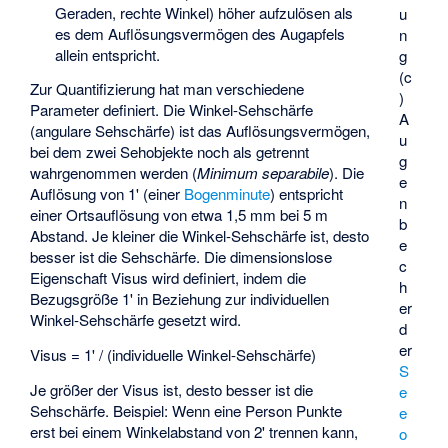
Geraden, rechte Winkel) höher aufzulösen als
u
es dem Auflösungsvermögen des Augapfels
n
allein entspricht.
g
(c
Zur Quantifizierung hat man verschiedene
)
Parameter definiert. Die Winkel-Sehschärfe
A
(angulare Sehschärfe) ist das Auflösungsvermögen,
u
bei dem zwei Sehobjekte noch als getrennt
g
wahrgenommen werden (
Minimum separabile
). Die
e
Auflösung von 1' (einer
Bogenminute
) entspricht
n
einer Ortsauflösung von etwa 1,5 mm bei 5 m
b
Abstand. Je kleiner die Winkel-Sehschärfe ist, desto
e
besser ist die Sehschärfe. Die dimensionslose
c
Eigenschaft Visus wird definiert, indem die
h
Bezugsgröße 1' in Beziehung zur individuellen
er
Winkel-Sehschärfe gesetzt wird.
d
er
Visus = 1' / (individuelle Winkel-Sehschärfe)
S
Je größer der Visus ist, desto besser ist die
e
Sehschärfe. Beispiel: Wenn eine Person Punkte
e
erst bei einem Winkelabstand von 2' trennen kann,
o