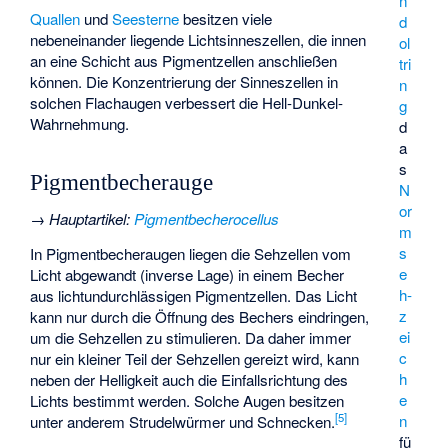
n
Quallen
und
Seesterne
besitzen viele
d
nebeneinander liegende Lichtsinneszellen, die innen
ol
an eine Schicht aus Pigmentzellen anschließen
tri
können. Die Konzentrierung der Sinneszellen in
n
solchen Flachaugen verbessert die Hell-Dunkel-
g
Wahrnehmung.
d
a
s
Pigmentbecherauge
N
or
→
Hauptartikel
:
Pigmentbecherocellus
m
s
In Pigmentbecheraugen liegen die Sehzellen vom
e
Licht abgewandt (inverse Lage) in einem Becher
h­
aus lichtundurchlässigen Pigmentzellen. Das Licht
z
kann nur durch die Öffnung des Bechers eindringen,
ei
um die Sehzellen zu stimulieren. Da daher immer
c
nur ein kleiner Teil der Sehzellen gereizt wird, kann
h
neben der Helligkeit auch die Einfallsrichtung des
e
Lichts bestimmt werden. Solche Augen besitzen
[
5
]
n
unter anderem Strudelwürmer und Schnecken.
fü