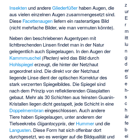
z
Insekten
und andere
Gliederfüßer
haben Augen, die
ur
aus vielen einzelnen Augen zusammengesetzt sind.
E
Diese
Facettenaugen
liefern ein rasterartiges Bild
r
(nicht mehrfache Bilder, wie man vermuten könnte).
m
itt
Neben den beschriebenen Augentypen mit
lu
lichtbrechenden Linsen findet man in der Natur
n
gelegentlich auch Spiegelaugen. In den Augen der
g
Kammmuschel
(Pecten)
wird das Bild durch
d
Hohlspiegel
erzeugt, die hinter der Netzhaut
er
angeordnet sind. Die direkt vor der Netzhaut
S
liegende Linse dient der optischen Korrektur des
e
stark verzerrten Spiegelbildes. Die Spiegel sind
h­
nach dem Prinzip von reflektierenden Glasplatten
s
gebaut. Mehr als 30 Schichten aus feinsten Guanin-
c
Kristallen liegen dicht gestapelt, jede Schicht in eine
h
Doppelmembran
eingeschlossen. Auch andere
är
Tiere haben Spiegelaugen, unter anderem der
fe
Tiefseekrebs
Gigantocypris
, der
Hummer
und die
b
Langusten
. Diese Form hat sich offenbar dort
ei
durchgesetzt, wo es weniger auf die Bildqualität und