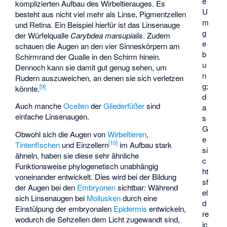
e
komplizierten Aufbau des Wirbeltierauges. Es
U
besteht aus nicht viel mehr als Linse, Pigmentzellen
m
und Retina. Ein Beispiel hierfür ist das Linsenauge
g
der Würfelqualle
Carybdea marsupialis
. Zudem
e
schauen die Augen an den vier Sinneskörpern am
b
Schirmrand der Qualle in den Schirm hinein.
u
Dennoch kann sie damit gut genug sehen, um
n
Rudern auszuweichen, an denen sie sich verletzen
g;
[
9
]
könnte.
d
Auch manche
Ocellen
der
Gliederfüßer
sind
a
einfache Linsenaugen.
s
G
Obwohl sich die Augen von
Wirbeltieren
,
e
[
10
]
Tintenfischen
und Einzellern
im Aufbau stark
si
ähneln, haben sie diese sehr ähnliche
c
Funktionsweise phylogenetisch unabhängig
ht
voneinander entwickelt. Dies wird bei der Bildung
sf
der Augen bei den
Embryonen
sichtbar: Während
el
sich Linsenaugen bei
Mollusken
durch eine
d
Einstülpung der embryonalen
Epidermis
entwickeln,
re
wodurch die Sehzellen dem Licht zugewandt sind,
ic