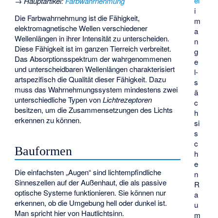
el
→
Hauptartikel
:
Farbwahrnehmung
i
Die Farbwahrnehmung ist die Fähigkeit,
m
elektromagnetische Wellen verschiedener
a
Wellenlängen in ihrer Intensität zu unterscheiden.
n
Diese Fähigkeit ist im ganzen Tierreich verbreitet.
g
Das Absorptionsspektrum der wahrgenommenen
e
und unterscheidbaren Wellenlängen charakterisiert
l­
artspezifisch die Qualität dieser Fähigkeit. Dazu
s
muss das Wahrnehmungssystem mindestens zwei
ä
unterschiedliche Typen von
Lichtrezeptoren
c
besitzen, um die Zusammensetzungen des Lichts
h
erkennen zu können.
si
s
c
Bauformen
h
e
Die einfachsten „Augen“ sind lichtempfindliche
n
Sinneszellen auf der Außenhaut, die als passive
R
optische Systeme funktionieren. Sie können nur
a
erkennen, ob die Umgebung hell oder dunkel ist.
u
Man spricht hier von Hautlichtsinn.
m