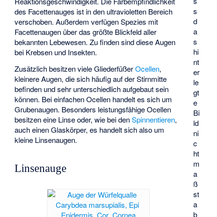
s
Reaktionsgeschwindigkeit. Die Farbempfindlichkeit
s
des Facettenauges ist in den ultravioletten Bereich
d
verschoben. Außerdem verfügen Spezies mit
a
Facettenaugen über das größte Blickfeld aller
s
bekannten Lebewesen. Zu finden sind diese Augen
hi
bei Krebsen und Insekten.
nt
Zusätzlich besitzen viele Gliederfüßer
Ocellen
,
er
kleinere Augen, die sich häufig auf der Stirnmitte
le
befinden und sehr unterschiedlich aufgebaut sein
gt
können. Bei einfachen Ocellen handelt es sich um
e
Grubenaugen. Besonders leistungsfähige Ocellen
Bi
besitzen eine Linse oder, wie bei den
Spinnentieren
,
ld
auch einen Glaskörper, es handelt sich also um
ni
kleine Linsenaugen.
c
ht
m
Linsenauge
a
ß
st
a
b