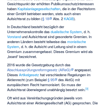
Gesichtspunkt der erhöhten Publikumsschutzinteressen
haben
Kapitalanlagegesellschaften
, die in der Rechtsform
einer GmbH betrieben werden, stets auch einen
Aufsichtsrat zu bilden (
§ 18
Abs. 2
KAGB
).
In Deutschland besteht bezüglich der
Unternehmenskontrolle das
dualistische System
, d. h.
Vorstand
und Aufsichtsrat sind gesonderte Gremien. In
anderen Ländern besteht teilweise das
monistische
System
, d. h. die Aufsicht und Leitung sind in einem
Gremium zusammengefasst. Dieses Gremium wird als
„board“ bezeichnet.
2016 wurde die Gesetzgebung durch das
Abschlussprüfungsreformgesetz (AReG)
angepasst.
Dieses
Artikelgesetz
hat verschiedene Regelungen im
Aktienrecht (zum Beispiel
§ 95
des AktG) mit
europäischem Recht harmonisiert. So muss der
[
3
]
Aufsichtsrat überwiegend unabhängig besetzt sein.
Oft wird aus Vereinfachungsgründen jeweils vom
Aufsichtsrat einer Aktiengesellschaft (AG) gesprochen. Die