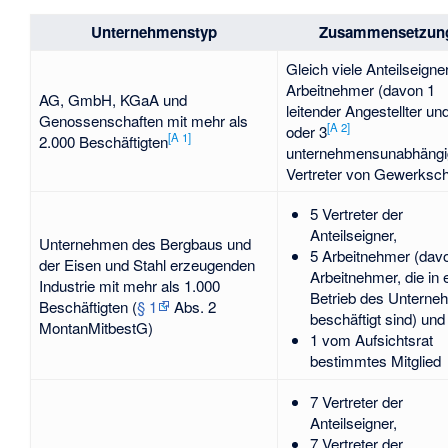
Unternehmenstyp
Zusammensetzun
Gleich viele Anteilseigne
Arbeitnehmer (davon 1
AG, GmbH, KGaA und
leitender Angestellter un
Genossenschaften mit mehr als
[
A 2
]
oder 3
[
A 1
]
2.000 Beschäftigten
unternehmensunabhängi
Vertreter von Gewerksch
5 Vertreter der
Anteilseigner,
Unternehmen des Bergbaus und
5 Arbeitnehmer (dav
der Eisen und Stahl erzeugenden
Arbeitnehmer, die in
Industrie mit mehr als 1.000
Betrieb des Untern
Beschäftigten (
§ 1
Abs. 2
beschäftigt sind) und
MontanMitbestG)
1 vom Aufsichtsrat
bestimmtes Mitglied
7 Vertreter der
Anteilseigner,
7 Vertreter der