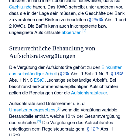
müssen anhand ihrer Lebensläufe nachweisen, dass sie
Sachkunde
haben. Das KWG schreibt unter anderem vor,
dass sie in der Lage sein müssen, die Geschäfte der Bank
zu verstehen und Risiken zu beurteilen (
§ 25d
Abs. 1 und
2 KWG). Die BaFin kann auch inkompetente bzw.
[
7
]
ungeeignete Aufsichtsräte
abberufen
.
Steuerrechtliche Behandlung von
Aufsichtsratsvergütungen
Die Vergütung der Aufsichtsräte gehört zu den
Einkünften
aus selbständiger Arbeit
(
§ 2
Abs. 1 Satz 1 Nr. 3,
§ 18
Abs. 1 Nr. 3
EStG
, „sonstige selbständige Arbeit“). Bei
beschränkt einkommensteuerpflichtigen Aufsichtsräten
gelten die Regelungen über die
Aufsichtsratsteuer
.
Aufsichtsräte sind Unternehmer i. S. d.
[
8
]
Umsatzsteuergesetzes
,
wenn die Vergütung variable
Bestandteile enthält, welche 10 % der Gesamtvergütung
[
9
]
überschreiten.
Die Vergütungen des Aufsichtsrates
unterliegen dem Regelsteuersatz gem.
§ 12
Abs. 1
UStG.