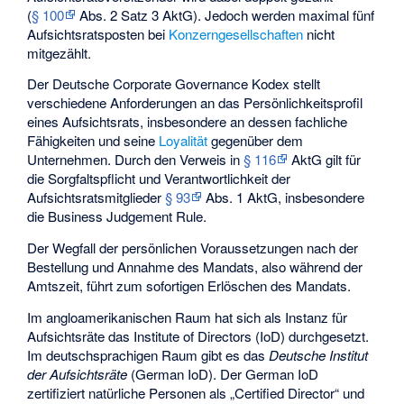
(
§ 100
Abs. 2 Satz 3 AktG). Jedoch werden maximal fünf
Aufsichtsratsposten bei
Konzerngesellschaften
nicht
mitgezählt.
Der
Deutsche Corporate Governance Kodex
stellt
verschiedene Anforderungen an das Persönlichkeitsprofil
eines Aufsichtsrats, insbesondere an dessen fachliche
Fähigkeiten und seine
Loyalität
gegenüber dem
Unternehmen. Durch den Verweis in
§ 116
AktG gilt für
die Sorgfaltspflicht und Verantwortlichkeit der
Aufsichtsratsmitglieder
§ 93
Abs. 1 AktG, insbesondere
die
Business Judgement Rule
.
Der Wegfall der persönlichen Voraussetzungen nach der
Bestellung und Annahme des Mandats, also während der
Amtszeit, führt zum sofortigen Erlöschen des Mandats.
Im angloamerikanischen Raum hat sich als Instanz für
Aufsichtsräte das Institute of Directors (IoD) durchgesetzt.
Im deutschsprachigen Raum gibt es das
Deutsche Institut
der Aufsichtsräte
(German IoD). Der German IoD
zertifiziert natürliche Personen als „Certified Director“ und