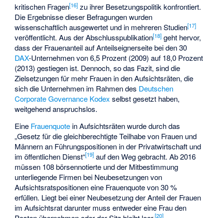
[
16
]
kritischen Fragen
zu ihrer Besetzungspolitik konfrontiert.
Die Ergebnisse dieser Befragungen wurden
[
17
]
wissenschaftlich ausgewertet und in mehreren Studien
[
18
]
veröffentlicht. Aus der Abschlusspublikation
geht hervor,
dass der Frauenanteil auf Anteilseignerseite bei den 30
DAX
-Unternehmen von 6,5 Prozent (2009) auf 18,0 Prozent
(2013) gestiegen ist. Dennoch, so das Fazit, sind die
Zielsetzungen für mehr Frauen in den Aufsichtsräten, die
sich die Unternehmen im Rahmen des
Deutschen
Corporate Governance Kodex
selbst gesetzt haben,
weitgehend anspruchslos.
Eine
Frauenquote
in Aufsichtsräten wurde durch das
„Gesetz für die gleichberechtigte Teilhabe von Frauen und
Männern an Führungspositionen in der Privatwirtschaft und
[
19
]
im öffentlichen Dienst“
auf den Weg gebracht. Ab 2016
müssen 108 börsennotierte und der Mitbestimmung
unterliegende Firmen bei Neubesetzungen von
Aufsichtsratspositionen eine Frauenquote von 30 %
erfüllen. Liegt bei einer Neubesetzung der Anteil der Frauen
im Aufsichtsrat darunter muss entweder eine Frau den
[
20
]
Posten übernehmen oder der Sitz bleibt leer.