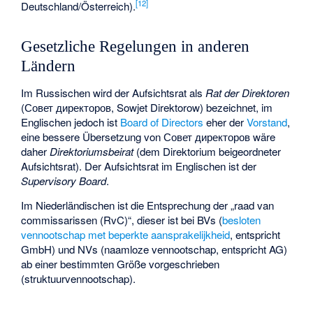
[
12
]
Deutschland/Österreich).
Gesetzliche Regelungen in anderen
Ländern
Im Russischen wird der Aufsichtsrat als
Rat der Direktoren
(Совет директоров, Sowjet Direktorow) bezeichnet, im
Englischen jedoch ist
Board of Directors
eher der
Vorstand
,
eine bessere Übersetzung von Совет директоров wäre
daher
Direktoriumsbeirat
(dem Direktorium beigeordneter
Aufsichtsrat). Der Aufsichtsrat im Englischen ist der
Supervisory Board
.
Im Niederländischen ist die Entsprechung der „raad van
commissarissen (RvC)“, dieser ist bei BVs (
besloten
vennootschap met beperkte aansprakelijkheid
, entspricht
GmbH) und NVs (
naamloze vennootschap
, entspricht AG)
ab einer bestimmten Größe vorgeschrieben
(struktuurvennootschap).