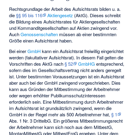
Rechtsgrundlage der Arbeit des Aufsichtsrats bilden u. a.
die
§§ 95 bis 116
Aktiengesetz
(AktG). Dieses schreibt
die Bildung eines Aufsichtsrates für Aktiengesellschaften
und Kommanditgesellschaften auf Aktien zwingend vor.
Auch
Genossenschaften
müssen ab einer bestimmten
Größe einen Aufsichtsrat haben.
Bei einer
GmbH
kann ein Aufsichtsrat freiwillig eingerichtet
werden (fakultativer Aufsichtsrat). In diesem Fall gelten die
Vorschriften des AktG nach
§ 52
GmbHG
entsprechend,
sofern dies im Gesellschaftsvertrag nicht anders geregelt
ist. Unter bestimmten Voraussetzungen ist ein Aufsichtsrat
aber auch bei der GmbH zwingend vorgeschrieben. Dies
kann aus Gründen der Mitbestimmung der Arbeitnehmer
oder wegen erhöhter Publikumsschutzinteressen
erforderlich sein. Eine Mitbestimmung durch Arbeitnehmer
im Aufsichtsrat ist grundsätzlich zwingend, wenn die
GmbH in der Regel mehr als 500 Arbeitnehmer hat,
§ 1
Abs. 1 Nr. 3 DrittelbG. Ein größeres Mitbestimmungsrecht
der Arbeitnehmer kann sich noch aus dem MitbestG,
MontanMitbestG oder MitbestErgG ergeben. Unter dem