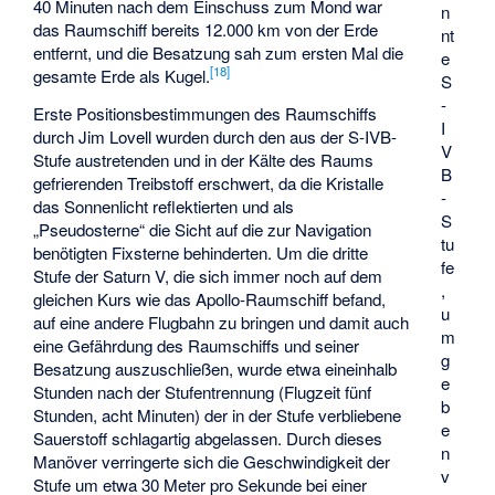
40 Minuten nach dem Einschuss zum Mond war
n
das Raumschiff bereits 12.000 km von der Erde
nt
entfernt, und die Besatzung sah zum ersten Mal die
e
[
18
]
gesamte Erde als Kugel.
S
-
Erste Positionsbestimmungen des Raumschiffs
I
durch Jim Lovell wurden durch den aus der S-IVB-
V
Stufe austretenden und in der Kälte des Raums
B
gefrierenden Treibstoff erschwert, da die Kristalle
-
das Sonnenlicht reflektierten und als
S
„Pseudosterne“ die Sicht auf die zur Navigation
tu
benötigten Fixsterne behinderten. Um die dritte
fe
Stufe der Saturn V, die sich immer noch auf dem
,
gleichen Kurs wie das Apollo-Raumschiff befand,
u
auf eine andere Flugbahn zu bringen und damit auch
m
eine Gefährdung des Raumschiffs und seiner
g
Besatzung auszuschließen, wurde etwa eineinhalb
e
Stunden nach der Stufentrennung (Flugzeit fünf
b
Stunden, acht Minuten) der in der Stufe verbliebene
e
Sauerstoff schlagartig abgelassen. Durch dieses
n
Manöver verringerte sich die Geschwindigkeit der
v
Stufe um etwa 30 Meter pro Sekunde bei einer