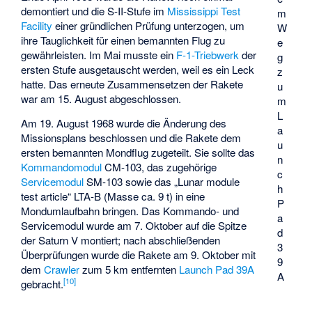
demontiert und die S-II-Stufe im
Mississippi Test
m
Facility
einer gründlichen Prüfung unterzogen, um
W
ihre Tauglichkeit für einen bemannten Flug zu
e
gewährleisten. Im Mai musste ein
F-1-Triebwerk
der
g
ersten Stufe ausgetauscht werden, weil es ein Leck
z
hatte. Das erneute Zusammensetzen der Rakete
u
war am 15. August abgeschlossen.
m
L
Am 19. August 1968 wurde die Änderung des
a
Missionsplans beschlossen und die Rakete dem
u
ersten bemannten Mondflug zugeteilt. Sie sollte das
n
Kommandomodul
CM-103, das zugehörige
c
Servicemodul
SM-103 sowie das „Lunar module
h
test article“ LTA-B (Masse ca. 9 t) in eine
P
Mondumlaufbahn bringen. Das Kommando- und
a
Servicemodul wurde am 7. Oktober auf die Spitze
d
der Saturn V montiert; nach abschließenden
3
Überprüfungen wurde die Rakete am 9. Oktober mit
9
dem
Crawler
zum 5 km entfernten
Launch Pad 39A
A
[
10
]
gebracht.