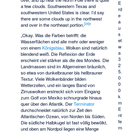
E
a few clouds. Southwestern Texas and
rd
southwestern United States is clear. I’d say
e
there are some clouds up in the northwest
a
[
24
]
and over in the northeast portion.
”
u
s
„Okay. Was die Farben betrifft: die
et
Wasserflächen sind alle mehr oder weniger
w
von einem
Königsblau
. Wolken sind natürlich
a
blendend weiß. Die Reflexion der Erde
3
erscheint viel stärker als die des Mondes. Die
2
Landmassen sind im Allgemeinen bräunlich,
5.
so etwa von dunkelbrauner bis hellbrauner
0
Textur. Viele Wolkenbänder bilden
0
Wetterzellen, und ein langes Band von
0
Zirruswolken erstreckt sich vom Eingang
k
zum Golf von Mexiko schnurgrade hinaus
m
quer über den Atlantik. Der
Terminator
E
durchschneidet natürlich zur Zeit den
nt
Atlantischen Ozean, von Norden bis Süden.
fe
Die südliche Halbkugel ist fast völlig bewölkt,
rn
und oben am Nordpol liegen eine Menge