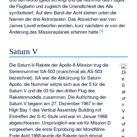
die Flugbahn und zugleich die Unendlichkeit des Alls
symbolisiert. Auf dem Band der Acht stehen unten die
Namen der drei Astronauten. Das Abzeichen war von
James Lovell entworfen worden, kurz nachdem er von der
[
3
]
Änderung des Missionsplanes erfahren hatte.
Saturn V
Die Saturn-V-Rakete der Apollo-8-Mission trug die
Seriennummer SA-503 (manchmal als AS-503
Di
bezeichnet). SA war die Abkürzung für Saturn-
e
Apollo; die Nummer setzte sich aus der 5 für die
S
Saturn V und die 03 für den dritten Flug des
at
Raketenmodells zusammen. Die Aufrichtung der
ur
Saturn V begann am 27. Dezember 1967 in der
n
High Bay 1 des
Vertical Assembly Building
mit
V
Eintreffen der S-IC-Stufe und war im Januar 1968
a
abgeschlossen. Ursprünglich war sie für Mission D
uf
vorgesehen, die erste Erprobung der Mondfähre.
d
Ende April 1968 wurde die Rakete noch einmal
e