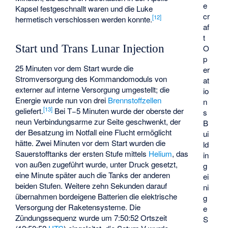
e
Kapsel festgeschnallt waren und die Luke
cr
[
12
]
hermetisch verschlossen werden konnte.
af
t
Start und Trans Lunar Injection
O
p
25 Minuten vor dem Start wurde die
er
Stromversorgung des Kommandomoduls von
at
externer auf interne Versorgung umgestellt; die
io
Energie wurde nun von drei
Brennstoffzellen
n
[
13
]
geliefert.
Bei T−5 Minuten wurde der oberste der
s
neun Verbindungsarme zur Seite geschwenkt, der
B
der Besatzung im Notfall eine Flucht ermöglicht
ui
hätte. Zwei Minuten vor dem Start wurden die
ld
Sauerstofftanks der ersten Stufe mittels
Helium
, das
in
von außen zugeführt wurde, unter Druck gesetzt,
g
eine Minute später auch die Tanks der anderen
ei
beiden Stufen. Weitere zehn Sekunden darauf
ni
übernahmen bordeigene Batterien die elektrische
g
Versorgung der Raketensysteme. Die
e
Zündungssequenz wurde um 7:50:52 Ortszeit
S