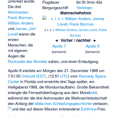
umkreist wurde.
Flugdauer
6d 3h 0min 42s
Die drei
Bergungsschiff
Yorktown
Astronauten
Mannschaftsfoto
Frank Borman
,
William Anders
und
James „Jim“
v. l. n. r.
William Anders
,
James Lovell
,
Frank
Lovell
waren die
Borman
ersten
◄ Vorher / nachher ►
Menschen, die
Apollo 7
Apollo 9
mit eigenen
(bemannt)
(bemannt)
Augen die
Rückseite des Mondes
sahen, und einen
Erdaufgang
.
Apollo 8 startete am Morgen des 21. Dezember 1968 um
7:51:00
Ortszeit (EST)
, (12:51
UTC
) vom
Kennedy Space
Center
in Florida und erreichte drei Tage später, am
Heiligabend 1968, die Mondumlaufbahn. Große Bekanntheit
erlangte die Fernsehübertragung aus dem Mond
orbit
,
während der die drei Astronauten als Weihnachtsbotschaft
den Anfang der
biblischen Schöpfungsgeschichte
verlasen,
[
1
]
und das auf dieser Mission entstandene
Earthrise
-Foto.