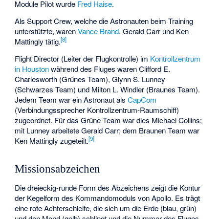
Module Pilot wurde
Fred Haise
.
Als Support Crew, welche die Astronauten beim Training
unterstützte, waren
Vance Brand
,
Gerald Carr
und
Ken
[
8
]
Mattingly
tätig.
Flight Director (Leiter der Flugkontrolle) im
Kontrollzentrum
in Houston
während des Fluges waren
Clifford E.
Charlesworth
(Grünes Team),
Glynn S. Lunney
(Schwarzes Team) und
Milton L. Windler
(Braunes Team).
Jedem Team war ein Astronaut als
CapCom
(Verbindungssprecher Kontrollzentrum-Raumschiff)
zugeordnet. Für das Grüne Team war dies Michael Collins;
mit Lunney arbeitete Gerald Carr; dem Braunen Team war
[
9
]
Ken Mattingly zugeteilt.
Missionsabzeichen
Die dreieckig-runde Form des Abzeichens zeigt die Kontur
der Kegelform des Kommandomoduls von Apollo. Es trägt
eine rote Achterschleife, die sich um die Erde (blau, grün)
und den Mond (gelb) schlingt und die Nummer des Fluges,