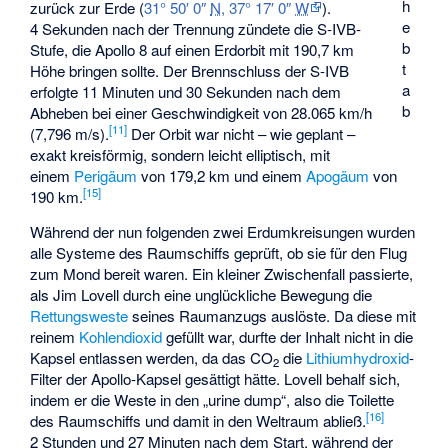
h
zurück zur Erde (
31° 50′ 0″
N
,
37° 17′ 0″
W
).
e
4 Sekunden nach der Trennung zündete die S-IVB-
b
Stufe, die Apollo 8 auf einen Erdorbit mit 190,7 km
t
Höhe bringen sollte. Der Brennschluss der S-IVB
a
erfolgte 11 Minuten und 30 Sekunden nach dem
b
Abheben bei einer Geschwindigkeit von 28.065 km/h
[
11
]
(7,796 m/s).
Der Orbit war nicht – wie geplant –
exakt kreisförmig, sondern leicht elliptisch, mit
einem
Perigäum
von 179,2 km und einem
Apogäum
von
[
15
]
190 km.
Während der nun folgenden zwei Erdumkreisungen wurden
alle Systeme des Raumschiffs geprüft, ob sie für den Flug
zum Mond bereit waren. Ein kleiner Zwischenfall passierte,
als Jim Lovell durch eine unglückliche Bewegung die
Rettungsweste
seines Raumanzugs auslöste. Da diese mit
reinem
Kohlendioxid
gefüllt war, durfte der Inhalt nicht in die
Kapsel entlassen werden, da das CO
die
Lithiumhydroxid
-
2
Filter der Apollo-Kapsel gesättigt hätte. Lovell behalf sich,
indem er die Weste in den „urine dump“, also die Toilette
[
16
]
des Raumschiffs und damit in den Weltraum abließ.
2 Stunden und 27 Minuten nach dem Start, während der