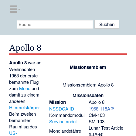
Apollo 8
Apollo 8
war an
Missionsemblem
Weihnachten
1968 der erste
bemannte Flug
Missionsemblem Apollo 8
zum
Mond
und
damit zu einem
Missionsdaten
anderen
Mission
Apollo 8
Himmelskörper
.
NSSDCA ID
1968-118A
Beim zweiten
Kommandomodul
CM-103
bemannten
Servicemodul
SM-103
Raumflug des
Lunar Test Article
Mondlandefähre
US-
(LTA-B)