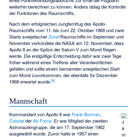
eines Funkverbindungsabbruchs zur Erde die Flugbahn
weiterhin berechnen zu können. Anders oblag die Kontrolle
der Funktionen des Raumschiffs.
Nach dem erfolgreichen Jungfernflug des Apollo-
Raumschiffs vom 11. bis zum 22. Oktober 1968 und zwei
Starts sowjetischer
Zond
-Raumschiffe im September und
November verkündete die NASA am 12. November, dass
Apollo 8 an der Spitze der Saturn V zum Mond fliegen
werde. Die endgültige Entscheidung dafür war zwei Tage
früher während eines Treffens aller Verantwortlichen
gefallen und sollte einem bemannten sowjetischen Start
zum Mond zuvorkommen, der ebenfalls für Dezember
[
6
]
1968 erwartet wurde.
Mannschaft
Kommandant von Apollo 8 war
Frank Borman
,
Colonel
der
Air Force
. Er war Mitglied der zweiten
J
Astronautengruppe, die am 17. September 1962
a
ausgewählt wurde. Zuvor hatte er 1957 einen
m