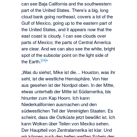
can see Baja California and the southwestern
part of the United States. There’s a big, long
cloud bank going northeast, covers a lot of the
Gulf of Mexico, going up to the eastern part of
the United States, and it appears now that the
east coast is cloudy. I can see clouds over
parts of Mexico; the parts of Central America
are clear. And we can also see the white, bright
spot of the subsolar point on the light side of
[
24
]
the Earth.
”
„Was du siehst, Mike ist die… Houston, was ihr
seht, ist die westliche Hemisphäre. Von hier
aus gesehen ist der Nordpol oben. In der Mitte,
etwas unterhalb der Mitte ist Südamerika, bis
hinunter zum Kap Hoorn. Ich kann
Niederkalifornien ausmachen und den
südwestlichen Teil der Vereinigten Staaten. Es
scheint, dass die Ostküste jetzt bewölkt ist. Ich
kann Wolken über Teilen von Mexiko sehen.
Der Hauptteil von Zentralamerika ist klar. Und
wir können auch den hellen weißen Schein des