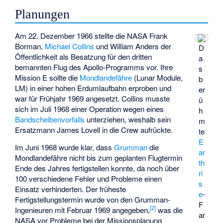
Planungen
Am 22. Dezember 1966 stellte die NASA Frank
Borman,
Michael Collins
und William Anders der
D
Öffentlichkeit als Besatzung für den dritten
a
bemannten Flug des Apollo-Programms vor. Ihre
s
Mission E sollte die
Mondlandefähre
(Lunar Module,
b
LM) in einer hohen Erdumlaufbahn erproben und
er
war für Frühjahr 1969 angesetzt. Collins musste
ü
sich im Juli 1968 einer Operation wegen eines
h
Bandscheibenvorfalls
unterziehen, weshalb sein
m
Ersatzmann James Lovell in die Crew aufrückte.
te
E
Im Juni 1968 wurde klar, dass
Grumman
die
ar
Mondlandefähre nicht bis zum geplanten Flugtermin
th
Ende des Jahres fertigstellen konnte, da noch über
ri
100 verschiedene Fehler und Probleme einen
s
Einsatz verhinderten. Der früheste
e
-
Fertigstellungstermin wurde von den Grumman-
F
[
2
]
Ingenieuren mit Februar 1969 angegeben,
was die
ar
NASA vor Probleme bei der Missionsplanung