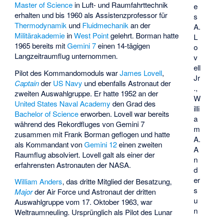
Master of Science
in Luft- und Raumfahrttechnik
e
erhalten und bis 1960 als Assistenzprofessor für
s
Thermodynamik
und
Fluidmechanik
an der
A.
Militärakademie
in
West Point
gelehrt. Borman hatte
L
1965 bereits mit
Gemini 7
einen 14-tägigen
o
Langzeitraumflug unternommen.
v
ell
Pilot des Kommandomoduls war
James Lovell
,
Jr
Captain
der
US Navy
und ebenfalls Astronaut der
.,
zweiten Auswahlgruppe. Er hatte 1952 an der
W
United States Naval Academy
den Grad des
illi
Bachelor of Science
erworben. Lovell war bereits
a
während des Rekordfluges von Gemini 7
m
zusammen mit Frank Borman geflogen und hatte
A.
als Kommandant von
Gemini 12
einen zweiten
A
Raumflug absolviert. Lovell galt als einer der
n
erfahrensten Astronauten der NASA.
d
er
William Anders
, das dritte Mitglied der Besatzung,
s
Major
der Air Force und Astronaut der dritten
u
Auswahlgruppe vom 17. Oktober 1963, war
n
Weltraumneuling. Ursprünglich als Pilot des Lunar