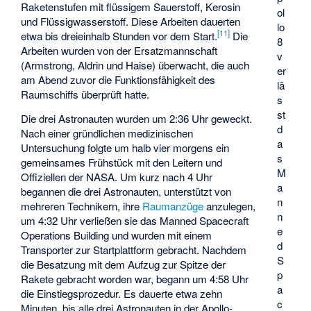
Raketenstufen mit flüssigem Sauerstoff, Kerosin
ol
und Flüssigwasserstoff. Diese Arbeiten dauerten
lo
[
11
]
etwa bis dreieinhalb Stunden vor dem Start.
Die
8
Arbeiten wurden von der Ersatzmannschaft
v
(Armstrong, Aldrin und Haise) überwacht, die auch
er
am Abend zuvor die Funktionsfähigkeit des
lä
Raumschiffs überprüft hatte.
s
st
Die drei Astronauten wurden um 2:36 Uhr geweckt.
d
Nach einer gründlichen medizinischen
a
Untersuchung folgte um halb vier morgens ein
s
gemeinsames Frühstück mit den Leitern und
M
Offiziellen der NASA. Um kurz nach 4 Uhr
a
begannen die drei Astronauten, unterstützt von
n
mehreren Technikern, ihre
Raumanzüge
anzulegen,
n
um 4:32 Uhr verließen sie das Manned Spacecraft
e
Operations Building und wurden mit einem
d
Transporter zur Startplattform gebracht. Nachdem
S
die Besatzung mit dem Aufzug zur Spitze der
p
Rakete gebracht worden war, begann um 4:58 Uhr
a
die Einstiegsprozedur. Es dauerte etwa zehn
c
Minuten, bis alle drei Astronauten in der Apollo-