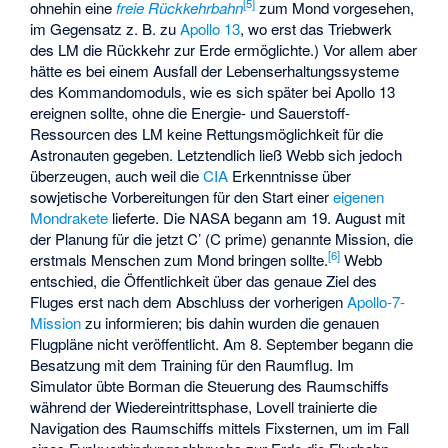
[
5
]
ohnehin eine
freie Rückkehrbahn
zum Mond vorgesehen,
im Gegensatz z. B. zu
Apollo 13
, wo erst das Triebwerk
des LM die Rückkehr zur Erde ermöglichte.) Vor allem aber
hätte es bei einem Ausfall der Lebenserhaltungssysteme
des Kommandomoduls, wie es sich später bei Apollo 13
ereignen sollte, ohne die Energie- und Sauerstoff-
Ressourcen des LM keine Rettungsmöglichkeit für die
Astronauten gegeben. Letztendlich ließ Webb sich jedoch
überzeugen, auch weil die
CIA
Erkenntnisse über
sowjetische Vorbereitungen für den Start einer
eigenen
Mondrakete
lieferte. Die NASA begann am 19. August mit
der Planung für die jetzt C’ (C prime) genannte Mission, die
[
6
]
erstmals Menschen zum Mond bringen sollte.
Webb
entschied, die Öffentlichkeit über das genaue Ziel des
Fluges erst nach dem Abschluss der vorherigen
Apollo-7-
Mission
zu informieren; bis dahin wurden die genauen
Flugpläne nicht veröffentlicht. Am 8. September begann die
Besatzung mit dem Training für den Raumflug. Im
Simulator übte Borman die Steuerung des Raumschiffs
während der Wiedereintrittsphase, Lovell trainierte die
Navigation des Raumschiffs mittels Fixsternen, um im Fall