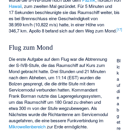
Hawaii
, zum zweiten Mal gezündet. Für 5 Minuten und
17 Sekunden beschleunigte sie das Raumschiff weiter, bis
es bei Brennschluss eine Geschwindigkeit von
38.959 km/h (10,822 m/s) hatte, in einer Höhe von
[
17
]
346,7 km. Apollo 8 befand sich auf dem Weg zum Mond.
Flug zum Mond
Die erste Aufgabe auf dem Flug war die Abtrennung
Bl
der S-IVB-Stufe, die das Raumschiff auf Kurs zum
ic
Mond gebracht hatte. Drei Stunden und 21 Minuten
k
nach dem Abheben, um 11:14 (EST) wurden die
a
Bolzen gesprengt, die die dritte Stufe mit dem
uf
Servicemodul verbunden hatten. Kommandant
di
Frank Borman nutzte das Lageregelungssystem,
e
um das Raumschiff um 180 Grad zu drehen und
a
etwa 300 m von der Stufe wegzubewegen. Als
b
Nächstes wurde die Richtantenne am Servicemodul
g
ausgefahren, die eine bessere Funkverbindung im
et
Mikrowellenbereich
zur Erde ermöglichte.
re