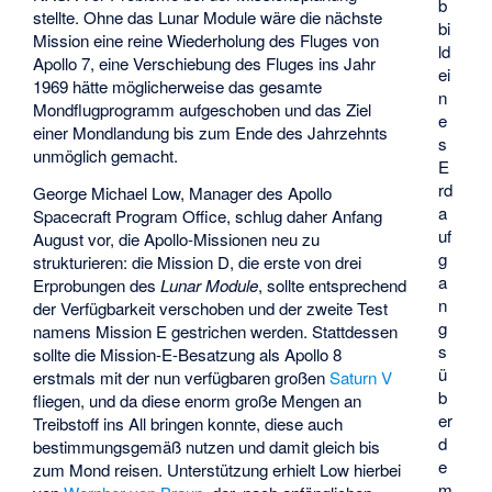
b
stellte. Ohne das Lunar Module wäre die nächste
bi
Mission eine reine Wiederholung des Fluges von
ld
Apollo 7, eine Verschiebung des Fluges ins Jahr
ei
1969 hätte möglicherweise das gesamte
n
Mondflugprogramm aufgeschoben und das Ziel
e
einer Mondlandung bis zum Ende des Jahrzehnts
s
unmöglich gemacht.
E
rd
George Michael Low, Manager des Apollo
a
Spacecraft Program Office, schlug daher Anfang
uf
August vor, die Apollo-Missionen neu zu
g
strukturieren: die Mission D, die erste von drei
a
Erprobungen des
Lunar Module
, sollte entsprechend
n
der Verfügbarkeit verschoben und der zweite Test
g
namens Mission E gestrichen werden. Stattdessen
s
sollte die Mission-E-Besatzung als Apollo 8
ü
erstmals mit der nun verfügbaren großen
Saturn V
b
fliegen, und da diese enorm große Mengen an
er
Treibstoff ins All bringen konnte, diese auch
d
bestimmungsgemäß nutzen und damit gleich bis
e
zum Mond reisen. Unterstützung erhielt Low hierbei
m