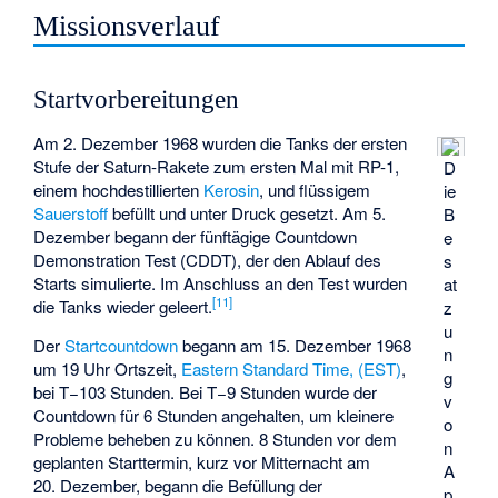
Missionsverlauf
Startvorbereitungen
Am 2. Dezember 1968 wurden die Tanks der ersten
Stufe der Saturn-Rakete zum ersten Mal mit RP-1,
D
einem hochdestillierten
Kerosin
, und flüssigem
ie
Sauerstoff
befüllt und unter Druck gesetzt. Am 5.
B
Dezember begann der fünftägige Countdown
e
Demonstration Test (CDDT), der den Ablauf des
s
Starts simulierte. Im Anschluss an den Test wurden
at
[
11
]
die Tanks wieder geleert.
z
u
Der
Startcountdown
begann am 15. Dezember 1968
n
um 19 Uhr Ortszeit,
Eastern Standard Time, (EST)
,
g
bei T−103 Stunden. Bei T−9 Stunden wurde der
v
Countdown für 6 Stunden angehalten, um kleinere
o
Probleme beheben zu können. 8 Stunden vor dem
n
geplanten Starttermin, kurz vor Mitternacht am
A
20. Dezember, begann die Befüllung der
p