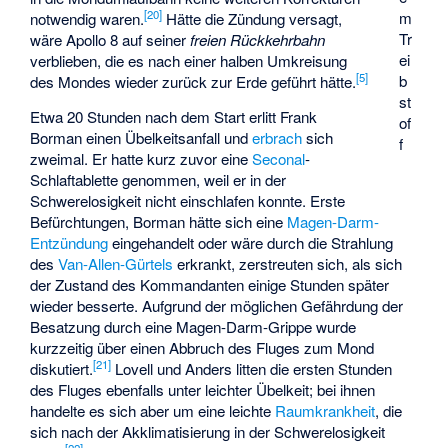
[
20
]
m
notwendig waren.
Hätte die Zündung versagt,
Tr
wäre Apollo 8 auf seiner
freien Rückkehrbahn
ei
verblieben, die es nach einer halben Umkreisung
[
5
]
b
des Mondes wieder zurück zur Erde geführt hätte.
st
Etwa 20 Stunden nach dem Start erlitt Frank
of
Borman einen Übelkeitsanfall und
erbrach
sich
f
zweimal. Er hatte kurz zuvor eine
Seconal
-
Schlaftablette genommen, weil er in der
Schwerelosigkeit nicht einschlafen konnte. Erste
Befürchtungen, Borman hätte sich eine
Magen-Darm-
Entzündung
eingehandelt oder wäre durch die Strahlung
des
Van-Allen-Gürtels
erkrankt, zerstreuten sich, als sich
der Zustand des Kommandanten einige Stunden später
wieder besserte. Aufgrund der möglichen Gefährdung der
Besatzung durch eine Magen-Darm-Grippe wurde
kurzzeitig über einen Abbruch des Fluges zum Mond
[
21
]
diskutiert.
Lovell und Anders litten die ersten Stunden
des Fluges ebenfalls unter leichter Übelkeit; bei ihnen
handelte es sich aber um eine leichte
Raumkrankheit
, die
sich nach der Akklimatisierung in der Schwerelosigkeit
[
22
]