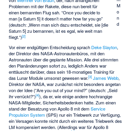
von
Wernher von Braun
, der, nach anfänglichen
M
Problemen mit der Rakete, diese nun bereit für
o
einen bemannten Flug sah. “
Once you decide to
n
man [a Saturn 5] it doesn’t matter how far you go
”
d
(deutsch: „Wenn man sich dazu entscheidet, sie [die
Saturn 5] zu bemannen, ist es egal, wie weit man
[
2
]
fliegt.“)
Vor einer endgültigen Entscheidung sprach
Deke Slayton
,
der Direktor des NASA-Astronautenbüros, mit den
Astronauten über die geplante Mission. Alle drei stimmten
den Planänderungen sofort zu, lediglich Anders war
enttäuscht darüber, dass sein 18-monatiges Training für
[
3
]
das Lunar Module umsonst gewesen war.
James Webb
,
Direktor der NASA, war zunächst nicht besonders angetan
von der Idee (“
Are you out of your mind?
” (deutsch: „Seid
[
4
]
ihr verrückt?“)
), da er, wie einige andere hochrangige
NASA-Mitglieder, Sicherheitsbedenken hatte. Zum einen
stand der Besatzung von Apollo 8 mit dem
Service
Propulsion System
(SPS) nur ein Triebwerk zur Verfügung,
ein Versagen konnte nicht durch ein weiteres Triebwerk des
LM kompensiert werden. (Allerdings war für Apollo 8