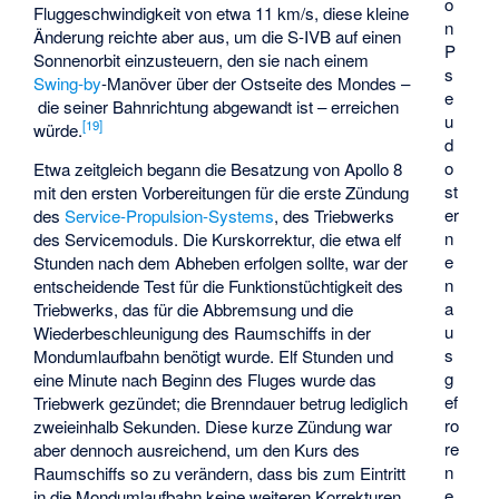
o
Fluggeschwindigkeit von etwa 11 km/s, diese kleine
n
Änderung reichte aber aus, um die S-IVB auf einen
P
Sonnenorbit einzusteuern, den sie nach einem
s
Swing-by
-Manöver über der Ostseite des Mondes –
e
die seiner Bahnrichtung abgewandt ist – erreichen
u
[
19
]
würde.
d
o
Etwa zeitgleich begann die Besatzung von Apollo 8
st
mit den ersten Vorbereitungen für die erste Zündung
er
des
Service-Propulsion-Systems
, des Triebwerks
n
des Servicemoduls. Die Kurskorrektur, die etwa elf
e
Stunden nach dem Abheben erfolgen sollte, war der
n
entscheidende Test für die Funktionstüchtigkeit des
a
Triebwerks, das für die Abbremsung und die
u
Wiederbeschleunigung des Raumschiffs in der
s
Mondumlaufbahn benötigt wurde. Elf Stunden und
g
eine Minute nach Beginn des Fluges wurde das
ef
Triebwerk gezündet; die Brenndauer betrug lediglich
ro
zweieinhalb Sekunden. Diese kurze Zündung war
re
aber dennoch ausreichend, um den Kurs des
n
Raumschiffs so zu verändern, dass bis zum Eintritt
e
in die Mondumlaufbahn keine weiteren Korrekturen