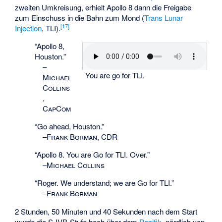
zweiten Umkreisung, erhielt Apollo 8 dann die Freigabe
zum Einschuss in die Bahn zum Mond (
Trans Lunar
[
17
]
Injection
, TLI).
“Apollo 8,
Houston.”
–
You are go for TLI.
Michael
Collins
,
CapCom
“Go ahead, Houston.”
–
Frank Borman, CDR
“Apollo 8. You are Go for TLI. Over.”
–
Michael Collins
“Roger. We understand; we are Go for TLI.”
–
Frank Borman
2 Stunden, 50 Minuten und 40 Sekunden nach dem Start
wurde die S-IVB-Stufe hoch über dem
Pazifik
, nördlich von