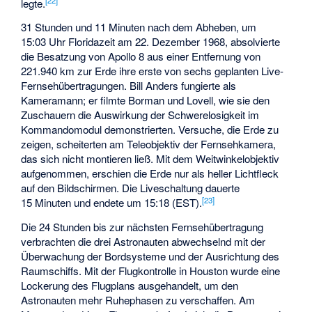
legte.
31 Stunden und 11 Minuten nach dem Abheben, um
15:03 Uhr Floridazeit am 22. Dezember 1968, absolvierte
die Besatzung von Apollo 8 aus einer Entfernung von
221.940 km zur Erde ihre erste von sechs geplanten Live-
Fernsehübertragungen. Bill Anders fungierte als
Kameramann; er filmte Borman und Lovell, wie sie den
Zuschauern die Auswirkung der Schwerelosigkeit im
Kommandomodul demonstrierten. Versuche, die Erde zu
zeigen, scheiterten am Teleobjektiv der Fernsehkamera,
das sich nicht montieren ließ. Mit dem Weitwinkelobjektiv
aufgenommen, erschien die Erde nur als heller Lichtfleck
auf den Bildschirmen. Die Liveschaltung dauerte
[
23
]
15 Minuten und endete um 15:18 (EST).
Die 24 Stunden bis zur nächsten Fernsehübertragung
verbrachten die drei Astronauten abwechselnd mit der
Überwachung der Bordsysteme und der Ausrichtung des
Raumschiffs. Mit der Flugkontrolle in Houston wurde eine
Lockerung des Flugplans ausgehandelt, um den
Astronauten mehr Ruhephasen zu verschaffen. Am