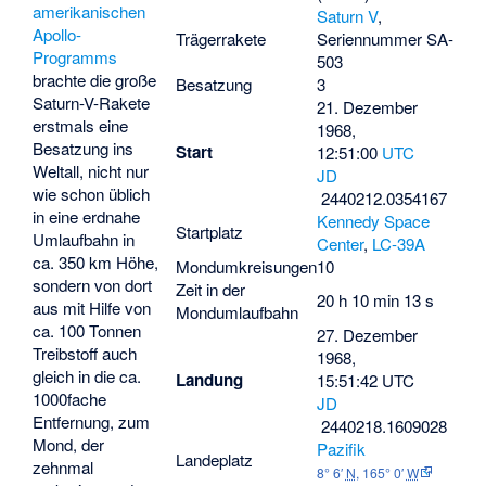
amerikanischen
Saturn V
,
Apollo-
Trägerrakete
Seriennummer SA-
Programms
503
brachte die große
Besatzung
3
Saturn-V-Rakete
21. Dezember
erstmals eine
1968,
Besatzung ins
Start
12:51:00
UTC
Weltall, nicht nur
JD
wie schon üblich
2440212.0354167
in eine erdnahe
Kennedy Space
Startplatz
Umlaufbahn in
Center
,
LC-39A
ca. 350 km Höhe,
Mondumkreisungen
10
sondern von dort
Zeit in der
20 h 10 min 13 s
aus mit Hilfe von
Mondumlaufbahn
ca. 100 Tonnen
27. Dezember
Treibstoff auch
1968,
gleich in die ca.
Landung
15:51:42 UTC
1000fache
JD
Entfernung, zum
2440218.1609028
Mond, der
Pazifik
Landeplatz
zehnmal
8° 6′
N
,
165° 0′
W