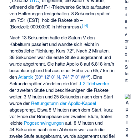
(12:50:52
UTC
) eingeleitet, die Saturn V wurde,
tu
während die fünf F-1-Triebwerke Schub aufbauten,
n
von Halterungen festgehalten. 8 Sekunden später,
d
um 7:51 (EST), hob die Rakete ab –
e
[
14
]
(Bordzeit: 000:00:00 in hhh:mm:ss).
n
v
Nach 13 Sekunden hatte die Saturn V den
or
Kabelturm passiert und wandte sich leicht in
d
nordöstliche Richtung, Kurs 72°. Nach 2 Minuten,
e
36 Sekunden war die erste Stufe ausgebrannt und
m
wurde abgetrennt. Sie hatte Apollo 8 auf 6.818 km/h
S
beschleunigt und fiel aus einer Höhe von 65,7 km in
ta
den
Atlantik
(
30° 12′ 0″
N
,
74° 7′ 0″
W
). Eine
rt
Sekunde später zündeten die fünf
J-2-Triebwerke
der zweiten Stufe und beschleunigten die Rakete
weiter. 3 Minuten und 25 Sekunden nach dem Start
A
wurde der
Rettungsturm der Apollo-Kapsel
p
abgesprengt. Etwa 8 Minuten nach dem Start, kurz
o
vor Ende der Brennphase der zweiten Stufe, traten
ll
leichte
Pogoschwingungen
auf. 8 Minuten und
o
44 Sekunden nach dem Abheben war auch die
8
zweite Stufe ausgebrannt, wurde abgetrennt und fiel