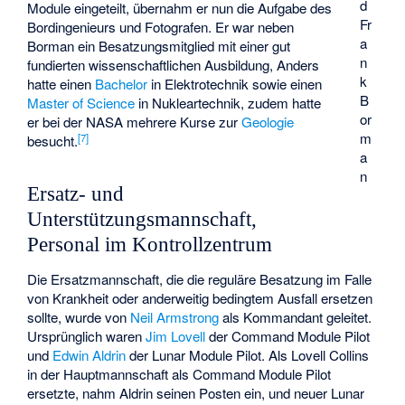
d
Module eingeteilt, übernahm er nun die Aufgabe des
Fr
Bordingenieurs und Fotografen. Er war neben
a
Borman ein Besatzungsmitglied mit einer gut
n
fundierten wissenschaftlichen Ausbildung, Anders
k
hatte einen
Bachelor
in Elektrotechnik sowie einen
B
Master of Science
in Nukleartechnik, zudem hatte
or
er bei der NASA mehrere Kurse zur
Geologie
m
[
7
]
besucht.
a
n
Ersatz- und
Unterstützungsmannschaft,
Personal im Kontrollzentrum
Die Ersatzmannschaft, die die reguläre Besatzung im Falle
von Krankheit oder anderweitig bedingtem Ausfall ersetzen
sollte, wurde von
Neil Armstrong
als Kommandant geleitet.
Ursprünglich waren
Jim Lovell
der Command Module Pilot
und
Edwin Aldrin
der Lunar Module Pilot. Als Lovell Collins
in der Hauptmannschaft als Command Module Pilot
ersetzte, nahm Aldrin seinen Posten ein, und neuer Lunar