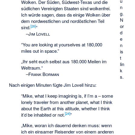
u
Wolken. Der Süden, Südwest-Texas und die
n
südlichen Vereinigten Staaten sind wolkenfrei.
g.
Ich würde sagen, dass da einige Wolken über
N
dem nordwestlichen und nordöstlichen Teil
or
[
26
]
sind.
“
d
–
Jim Lovell
e
“You are looking at yourselves at 180,000
n
miles out in space.”
is
t
„Ihr seht euch selbst aus 180.000 Meilen im
lin
Weltraum.“
k
–
Frank Borman
s.
Nach einigen Minuten fügte Jim Lovell hinzu:
“Mike, what I keep imagining is, if I’m a – some
lonely traveler from another planet, what I think
about the Earth at this altitude, whether I think
[
24
]
it’d be inhabited or not.
”
„Mike, woran ich dauernd denken muss: wenn
ich ein einsamer Reisender von einem anderen