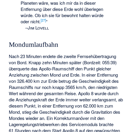
Planeten wäre, was ich mir da in dieser
Entfernung über diese Erde wohl überlegen
würde. Ob ich sie für bewohnt halten würde
[
27
]
oder nicht.
“
–
Jim Lovell
Mondumlaufbahn
Nach 23 Minuten endete die zweite Fernsehübertragung
von Bord. Knapp zehn Minuten später (Bordzeit: 055:39)
überquerte das Apollo-Raumschiff den Punkt gleicher
Anziehung zwischen Mond und Erde. In einer Entfernung
von 326.400 km zur Erde betrug die Geschwindigkeit des
Raumschiffs nur noch knapp 3565 km/h, den niedrigsten
Wert während der gesamten Reise. Apollo 8 wurde durch
die Anziehungskraft der Erde immer weiter verlangsamt, ab
diesem Punkt, in einer Entfernung von 62.000 km zum
Mond, stieg die Geschwindigkeit durch die Gravitation des
Mondes wieder an. Ein Korrekturmanöver mit den
Lageregelungstriebwerken des Servicemoduls brachte
61 Stunden nach dem Start Apollo 8 auf den gewünschten