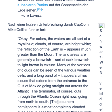
subsolaren Punkts
auf der Sonnenseite der
[
25
]
Erde sehen.
“
–
Jim Lovell
Nach einer kurzen Unterbrechung durch CapCom
Mike Collins fuhr er fort:
S
c
“Okay. For colors, the waters are all sort of a
h
royal blue; clouds, of course, are bright white;
w
the reflection off the Earth is – appears much
ar
greater than the Moon. The land areas are
z-
generally a brownish – sort of dark brownish
W
to light brown in texture. Many of the vortices
ei
of clouds can be seen of the various weather
ß-
cells, and a long band of – it appears cirrus
Li
clouds that extend from the entrance to the
v
Gulf of Mexico going straight out across the
e
Atlantic. The terminator, of course, cuts
bil
through the Atlantic Ocean right now, going
d
from north to south. [The] southern
d
hemisphere is almost completely clouded
er
over, and up near the North Pole there is quite