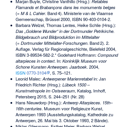
Marjan Buyle, Christine Vanthillo (Hrsg.):
Retables
Flamands et Brabançons dans les monuments belges
(=
M & L Cahier
.
Band
4
). Ministerie van de Vlaamse
Gemeenschap, Brüssel 2000,
ISBN 90-403-0104-2
.
Barbara Welzel, Thomas Lentes, Heike Schlie (Hrsg.):
Das „Goldene Wunder“ in der Dortmunder Petrikirche.
Bildgebrauch und Bildproduktion im Mittelalter
(=
Dortmunder Mittelalter-Forschungen
.
Band
2
). 2.
Auflage. Verlag für Regionalgeschichte, Bielefeld 2004,
ISBN 3-89534-582-2
.
* Godehard Hoffmann:
Compound
altarpieces in context
. In:
Koninklijk Museum voor
Schone Kunsten Antwerpen. Jaarboek
. 2004,
ISSN
0770-3104
,
S.
75–121
.
Leonid Malec:
Antwerpener Marienretabel
in: Jan
Friedrich Richter (Hrsg.):
Lübeck 1500 –
Kunstmetropole im Ostseeraum
, Katalog, Imhoff,
Petersberg 2015, S. 244–251 (Nr. 28)
Hans Nieuwdorp (Hrsg.):
Antwerp Altarpieces. 15th–
16th centuries
. Museum voor Religieuze Kunst,
Antwerpen 1993 (Ausstellungskatalog, Kathedrale zu
Antwerpen, 26. Mai bis 3. Oktober 1993, 2 Bände).
Niklas Gliesmann, Esther Meier, Barbara Welzel