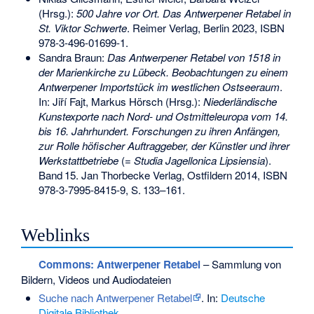
(Hrsg.):
500 Jahre vor Ort. Das Antwerpener Retabel in
St. Viktor Schwerte
. Reimer Verlag, Berlin 2023,
ISBN
978-3-496-01699-1
.
Sandra Braun:
Das Antwerpener Retabel von 1518 in
der Marienkirche zu Lübeck. Beobachtungen zu einem
Antwerpener Importstück im westlichen Ostseeraum
.
In: Jiří Fajt, Markus Hörsch (Hrsg.):
Niederländische
Kunstexporte nach Nord- und Ostmitteleuropa vom 14.
bis 16. Jahrhundert. Forschungen zu ihren Anfängen,
zur Rolle höfischer Auftraggeber, der Künstler und ihrer
Werkstattbetriebe
(=
Studia Jagellonica Lipsiensia
).
Band
15
. Jan Thorbecke Verlag, Ostfildern 2014,
ISBN
978-3-7995-8415-9
,
S.
133–161
.
Weblinks
Commons
: Antwerpener Retabel
– Sammlung von
Bildern, Videos und Audiodateien
Suche nach Antwerpener Retabel
. In:
Deutsche
Digitale Bibliothek