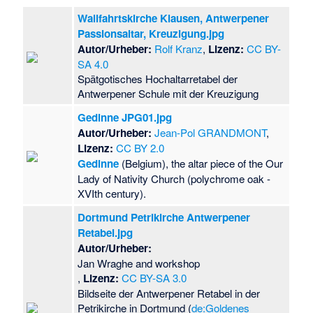
Wallfahrtskirche Klausen, Antwerpener
Passionsaltar, Kreuzigung.jpg
Autor/Urheber:
Rolf Kranz
,
Lizenz:
CC BY-
SA 4.0
Spätgotisches Hochaltarretabel der
Antwerpener Schule mit der Kreuzigung
Gedinne JPG01.jpg
Autor/Urheber:
Jean-Pol GRANDMONT
,
Lizenz:
CC BY 2.0
Gedinne
(Belgium), the altar piece of the Our
Lady of Nativity Church (polychrome oak -
XVIth century).
Dortmund Petrikirche Antwerpener
Retabel.jpg
Autor/Urheber:
Jan Wraghe and workshop
,
Lizenz:
CC BY-SA 3.0
Bildseite der Antwerpener Retabel in der
Petrikirche in Dortmund (
de:Goldenes