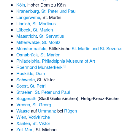
Köln
,
Hoher Dom zu Köln
Kranenburg, St. Peter und Paul
Langerwehe
, St. Martin
Linnich
,
St. Martinus
Lübeck
,
St. Marien
Maastricht
,
St. Servatius
Mittenwalde
,
St. Moritz
Münstermaifeld
, Stiftskirche
St. Martin und St. Severus
Osnabrück
,
St. Marien
Philadelphia
,
Philadelphia Museum of Art
[3]
Roermond
Munsterkerk
Roskilde
,
Dom
Schwerte
,
St. Viktor
Soest
,
St. Petri
Straelen
,
St. Peter und Paul
Süggerath
(Stadt Geilenkirchen), Heilig-Kreuz-Kirche
Vreden
,
St. Georg
Waase
auf
Ummanz
bei
Rügen
Wien
,
Votivkirche
Xanten
,
St. Viktor
Zell-Merl
, St. Michael