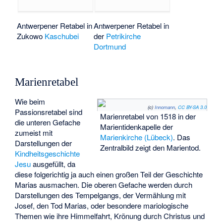
Antwerpener Retabel in
Antwerpener Retabel in
Zukowo
Kaschubei
der
Petrikirche
Dortmund
Marienretabel
Wie beim
(c)
Innomann
,
CC BY-SA 3.0
Passionsretabel sind
Marienretabel von 1518 in der
die unteren Gefache
Marientidenkapelle der
zumeist mit
Marienkirche (Lübeck)
. Das
Darstellungen der
Zentralbild zeigt den Marientod.
Kindheitsgeschichte
Jesu
ausgefüllt, da
diese folgerichtig ja auch einen großen Teil der Geschichte
Marias ausmachen. Die oberen Gefache werden durch
Darstellungen des Tempelgangs, der Vermählung mit
Josef, den Tod Marias, oder besondere mariologische
Themen wie ihre Himmelfahrt, Krönung durch Christus und