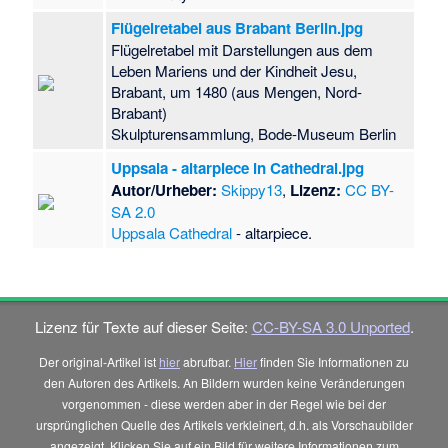
Flügelretabel aus Brabant Berlin.jpg
Flügelretabel mit Darstellungen aus dem
Leben Mariens und der Kindheit Jesu,
Brabant, um 1480 (aus Mengen, Nord-
Brabant)
Skulpturensammlung, Bode-Museum Berlin
Uppsala - altarpiece in Cathedral.jpg
Autor/Urheber:
Skippy13
,
Lizenz:
CC BY-
SA 2.0
Uppsala Cathedral
- altarpiece.
Lizenz für Texte auf dieser Seite:
CC-BY-SA 3.0 Unported
.
Der original-Artikel ist
hier
abrufbar.
Hier
finden Sie Informationen zu
den Autoren des Artikels. An Bildern wurden keine Veränderungen
vorgenommen - diese werden aber in der Regel wie bei der
ursprünglichen Quelle des Artikels verkleinert, d.h. als Vorschaubilder
angezeigt. Klicken Sie auf ein Bild für weitere Informationen zum