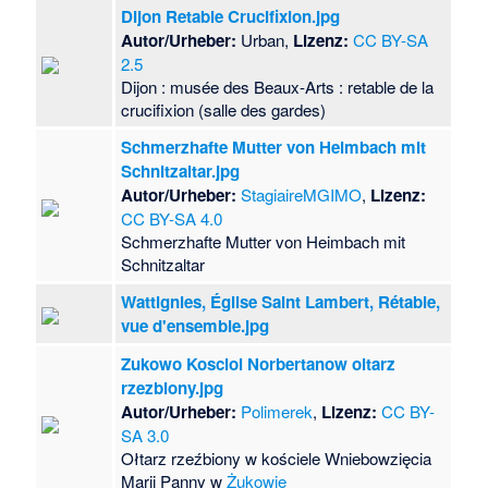
Dijon Retable Crucifixion.jpg
Autor/Urheber:
Urban,
Lizenz:
CC BY-SA
2.5
Dijon : musée des Beaux-Arts : retable de la
crucifixion (salle des gardes)
Schmerzhafte Mutter von Heimbach mit
Schnitzaltar.jpg
Autor/Urheber:
StagiaireMGIMO
,
Lizenz:
CC BY-SA 4.0
Schmerzhafte Mutter von Heimbach mit
Schnitzaltar
Wattignies, Église Saint Lambert, Rétable,
vue d'ensemble.jpg
Zukowo Kosciol Norbertanow oltarz
rzezbiony.jpg
Autor/Urheber:
Polimerek
,
Lizenz:
CC BY-
SA 3.0
Ołtarz rzeźbiony w kościele Wniebowzięcia
Marii Panny w
Żukowie