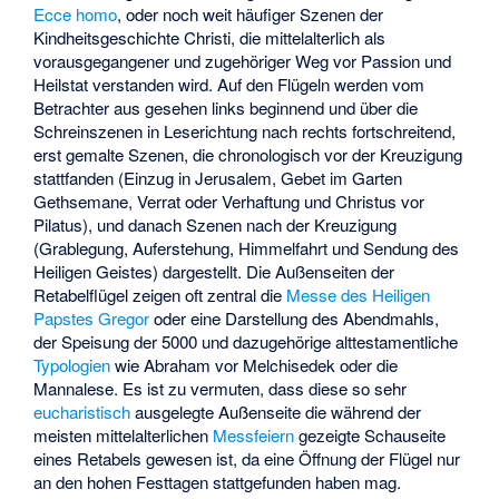
Ecce homo
, oder noch weit häufiger Szenen der
Kindheitsgeschichte Christi, die mittelalterlich als
vorausgegangener und zugehöriger Weg vor Passion und
Heilstat verstanden wird. Auf den Flügeln werden vom
Betrachter aus gesehen links beginnend und über die
Schreinszenen in Leserichtung nach rechts fortschreitend,
erst gemalte Szenen, die chronologisch vor der Kreuzigung
stattfanden (Einzug in Jerusalem, Gebet im Garten
Gethsemane, Verrat oder Verhaftung und Christus vor
Pilatus), und danach Szenen nach der Kreuzigung
(Grablegung, Auferstehung, Himmelfahrt und Sendung des
Heiligen Geistes) dargestellt. Die Außenseiten der
Retabelflügel zeigen oft zentral die
Messe des Heiligen
Papstes Gregor
oder eine Darstellung des Abendmahls,
der Speisung der 5000 und dazugehörige alttestamentliche
Typologien
wie Abraham vor Melchisedek oder die
Mannalese. Es ist zu vermuten, dass diese so sehr
eucharistisch
ausgelegte Außenseite die während der
meisten mittelalterlichen
Messfeiern
gezeigte Schauseite
eines Retabels gewesen ist, da eine Öffnung der Flügel nur
an den hohen Festtagen stattgefunden haben mag.