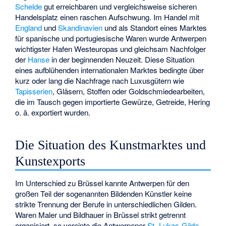
Schelde
gut erreichbaren und vergleichsweise sicheren
Handelsplatz einen raschen Aufschwung. Im Handel mit
England
und
Skandinavien
und als Standort eines Marktes
für spanische und portugiesische Waren wurde Antwerpen
wichtigster Hafen Westeuropas und gleichsam Nachfolger
der
Hanse
in der beginnenden Neuzeit. Diese Situation
eines aufblühenden internationalen Marktes bedingte über
kurz oder lang die Nachfrage nach Luxusgütern wie
Tapisserien
, Gläsern, Stoffen oder Goldschmiedearbeiten,
die im Tausch gegen importierte Gewürze, Getreide, Hering
o. ä. exportiert wurden.
Die Situation des Kunstmarktes und
Kunstexports
Im Unterschied zu Brüssel kannte Antwerpen für den
großen Teil der sogenannten Bildenden Künstler keine
strikte Trennung der Berufe in unterschiedlichen Gilden.
Waren Maler und Bildhauer in Brüssel strikt getrennt
organisiert, so vereinte die Antwerpener
St.-Lukas-Gilde