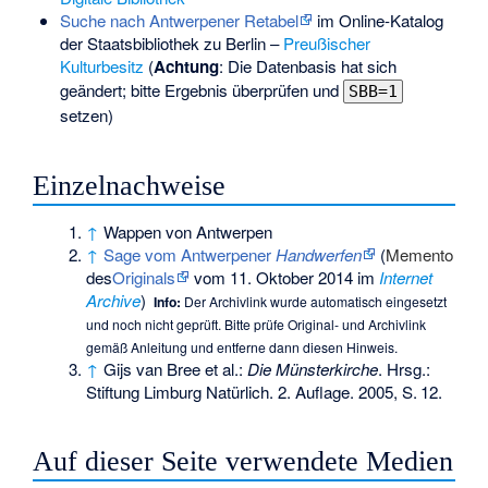
Suche nach Antwerpener Retabel
im Online-Katalog
der Staatsbibliothek zu Berlin –
Preußischer
Kulturbesitz
(
Achtung
: Die Datenbasis hat sich
geändert; bitte Ergebnis überprüfen und
SBB=1
setzen)
Einzelnachweise
↑
Wappen von Antwerpen
↑
Sage vom Antwerpener
Handwerfen
(
Memento
des
Originals
vom 11. Oktober 2014 im
Internet
Archive
)
Info:
Der Archivlink wurde automatisch eingesetzt
und noch nicht geprüft. Bitte prüfe Original- und Archivlink
gemäß
Anleitung
und entferne dann diesen Hinweis.
↑
Gijs van Bree et al.:
Die Münsterkirche
. Hrsg.:
Stiftung Limburg Natürlich. 2. Auflage. 2005,
S.
12
.
Auf dieser Seite verwendete Medien