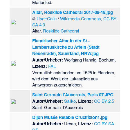
Marientod.
Altar, Roskilde Cathedral 2017-08-18.jpg
©
User:Colin
/
Wikimedia Commons
,
CC BY-
SA 4.0
Altar,
Roskilde Cathedral
Flandrischer Altar in der St.-
Lambertuskirche zu Affeln (Stadt
Neuenrade), Sauerland, NRW.jpg
Autor/Urheber:
Wolfgang Hannig, Bochum,
Lizenz:
FAL
Vermutlich entstanden um 1525 in Flandern,
wird dem Werk der Lukasgilde aus
Antwerpen zugeschrieben.
Saint Germain l'Auxerrois, Paris 07.JPG
Autor/Urheber:
Sailko
,
Lizenz:
CC BY 2.5
Saint_Germain_l'Auxerrois
Dijon Musée Retable Crucifixion1.jpg
Autor/Urheber:
Urban,
Lizenz:
CC BY-SA
2.5