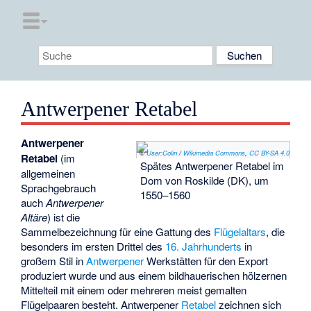
Antwerpener Retabel
Antwerpener
©
User:Colin
/
Wikimedia Commons
,
CC BY-SA 4.0
Retabel
(im
Spätes Antwerpener Retabel im
allgemeinen
Dom von Roskilde (DK), um
Sprachgebrauch
1550–1560
auch
Antwerpener
Altäre
) ist die
Sammelbezeichnung für eine Gattung des
Flügelaltars
, die
besonders im ersten Drittel des
16. Jahrhunderts
in
großem Stil in
Antwerpener
Werkstätten für den Export
produziert wurde und aus einem bildhauerischen hölzernen
Mittelteil mit einem oder mehreren meist gemalten
Flügelpaaren besteht. Antwerpener
Retabel
zeichnen sich