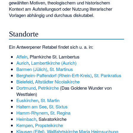
gewählten Motiven, theologischem und historischem
Kontext am Aufstellungsort oder Nutzung literarischer
Vorlagen abhängig und durchaus diskutabel.
Standorte
Ein Antwerpener Retabel findet sich u. a. in:
Affeln
,
Pfarrkirche St. Lambertus
Aurich
,
Lambertikirche (Aurich)
Barmen (Jülich)
,
St. Martinus
Bergheim-Paffendorf (Rhein-Erft-Kreis)
,
St. Pankratius
Bielefeld
,
Altstädter Nicolaikirche
Dortmund
,
Petrikirche
(
Das Goldene Wunder von
Westfalen
)
Euskirchen
,
St. Martin
Haltern am See
,
St. Sixtus
Hamm-Rhynern
,
St. Regina
Heimbach
,
Salvatorkirche
Kempen
,
Propsteikirche
Klausen (Eifel)
,
Wallfahrtskirche Maria Heimsuchung