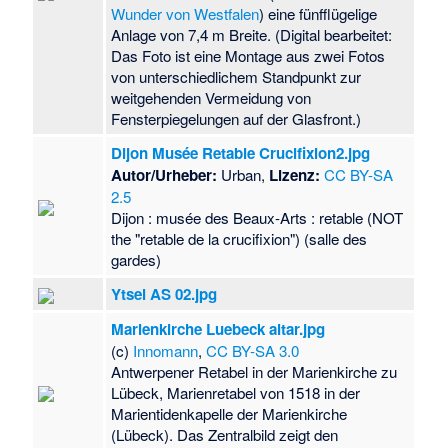
Wunder von Westfalen
) eine fünfflügelige
Anlage von 7,4 m Breite. (Digital bearbeitet:
Das Foto ist eine Montage aus zwei Fotos
von unterschiedlichem Standpunkt zur
weitgehenden Vermeidung von
Fensterpiegelungen auf der Glasfront.)
Dijon Musée Retable Crucifixion2.jpg
Autor/Urheber:
Urban,
Lizenz:
CC BY-SA
2.5
Dijon : musée des Beaux-Arts : retable (NOT
the "retable de la crucifixion") (salle des
gardes)
Ytsel AS 02.jpg
Marienkirche Luebeck altar.jpg
(c)
Innomann
,
CC BY-SA 3.0
Antwerpener Retabel in der Marienkirche zu
Lübeck, Marienretabel von 1518 in der
Marientidenkapelle der Marienkirche
(Lübeck). Das Zentralbild zeigt den