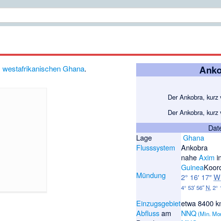
m
westafrikanischen
Ghana
.
Anko
Der Ankobra, kurz
Der Ankobra, kurz
Dat
Lage
Ghana
Flusssystem
Ankobra
nahe
Axim
i
Guinea
Koor
Mündung
2° 16′ 17″
W
4° 53′ 56″
N
,
2° 
Einzugsgebiet
etwa 8400 k
Abfluss
am
NNQ
(Min. Mo