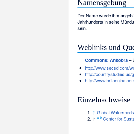
Namensgebung
Der Name wurde ihm angebli
Jahrhunderts in seine Mün
sein.
Weblinks und Que
Commons
: Ankobra
– S
http://www.secsd.com/w
http://countrystudies.us
http://www.britannica.c
Einzelnachweise
↑
Global Watersheds
a
b
↑
Center for Sust