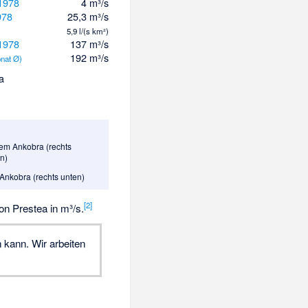
1978
4 m³/s
978
25,3 m³/s
5,9 l/(s km²)
1978
137 m³/s
192 m³/s
nat Ø)
a
em Ankobra (rechts
n)
nkobra (rechts unten)
[
2
]
n Prestea in m³/s.
 kann. Wir arbeiten