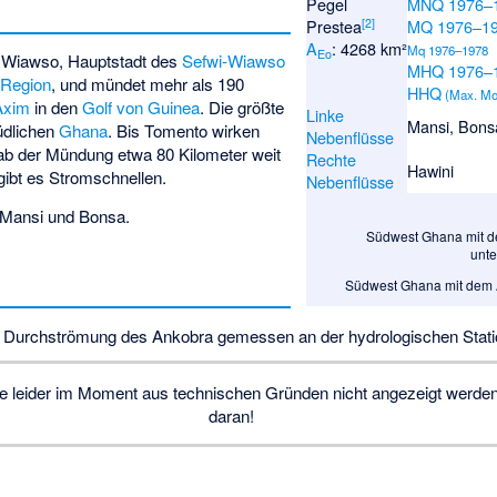
Pegel
MNQ 1976–
[
2
]
Prestea
MQ 1976–1
A
: 4268 km²
Mq 1976–1978
Eo
n
Wiawso
, Hauptstadt des
Sefwi-Wiawso
MHQ 1976–
 Region
, und mündet mehr als 190
HHQ
(Max. Mo
Axim
in den
Golf von Guinea
. Die größte
Linke
Mansi
,
Bons
üdlichen
Ghana
. Bis
Tomento
wirken
Nebenflüsse
 ab der Mündung etwa 80 Kilometer weit
Rechte
Hawini
 gibt es Stromschnellen.
Nebenflüsse
Mansi
und
Bonsa
.
Südwest Ghana mit d
unte
Südwest Ghana mit dem A
e Durchströmung des Ankobra gemessen an der hydrologischen Statio
 die leider im Moment aus technischen Gründen nicht angezeigt werden
daran!