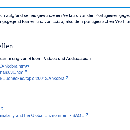
ch aufgrund seines gewundenen Verlaufs von den Portugiesen gegeb
dungsgegend kamen und von
cobra,
also dem portugiesischen Wort für
llen
ammlung von Bildern, Videos und Audiodateien
r/Ankobra.htm
/ghana/30.htm
om/EBchecked/topic/26012/Ankobra
ainability and the Global Environment - SAGE