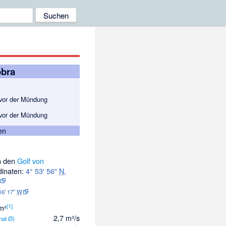
bra
 vor der Mündung
 vor der Mündung
en
n den
Golf von
dinaten:
4° 53′ 56″
N
,
16′ 17″
W
[
1
]
m²
2,7 m³/s
nat Ø)