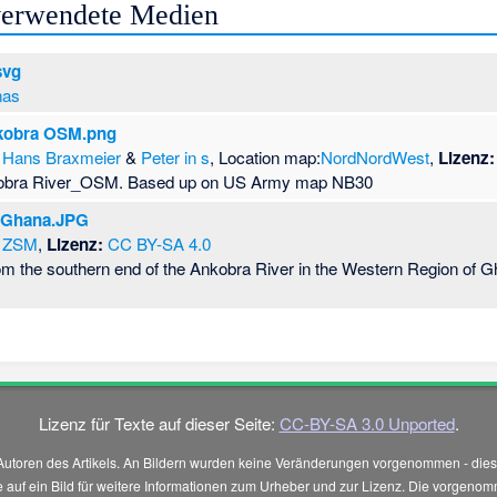
 verwendete Medien
svg
nas
nkobra OSM.png
Hans Braxmeier
&
Peter in s
, Location map:
NordNordWest
,
Lizenz:
nkobra River_OSM. Based up on US Army map NB30
, Ghana.JPG
ZSM
,
Lizenz:
CC BY-SA 4.0
om the southern end of the Ankobra River in the Western Region of G
Lizenz für Texte auf dieser Seite:
CC-BY-SA 3.0 Unported
.
Autoren des Artikels. An Bildern wurden keine Veränderungen vorgenommen - diese
 Sie auf ein Bild für weitere Informationen zum Urheber und zur Lizenz. Die vorg