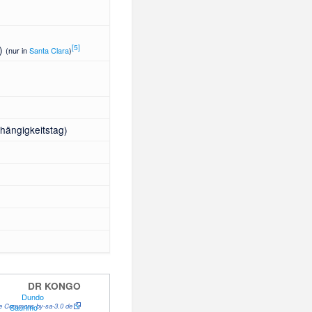
[
5
]
)
(nur in
Santa Clara
)
ängigkeitstag)
DR KONGO
Dundo
ve Commons by-sa-3.0 de
Saurimo