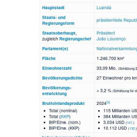
Luanda
Hauptstadt
Staats- und
präsidentielle
Republ
Regierungsform
,
Präsident
Staatsoberhaupt
zugleich
João Lourenço
Regierungschef
Nationalversammlun
Parlament(e)
1.246.700 km²
Fläche
33,09 Mio.
Einwohnerzahl
(Schätzung 
27 Einwohner pro k
Bevölkerungsdichte
Bevölkerungs­
+ 3,2 %
(Schätzung für 
entwicklung
[
3
]
2024
Bruttoinlandsprodukt
Total (nominal)
115 Milliarden 
Total (
KKP
)
384 Milliarden 
BIP/Einw. (nom.)
3.034 USD
(
141.
)
BIP/Einw. (KKP)
10.112 USD
(
132.
)