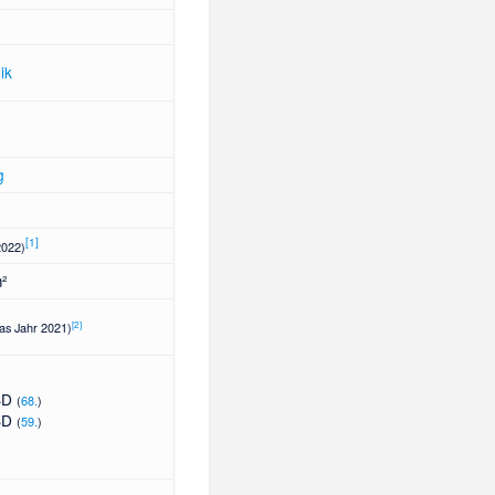
ik
g
[
1
]
2022)
m²
[
2
]
das Jahr 2021)
USD
(
68.
)
USD
(
59.
)