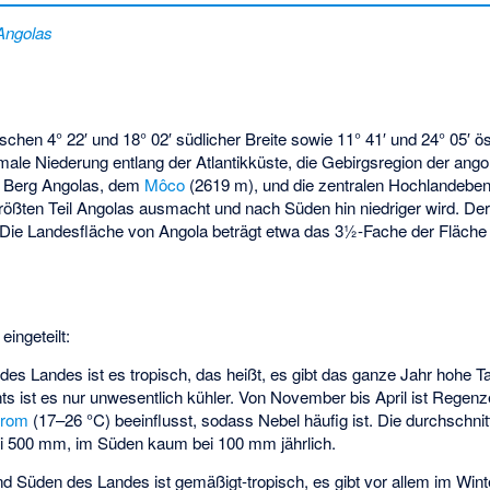
Angolas
schen 4° 22′ und 18° 02′ südlicher Breite sowie 11° 41′ und 24° 05′ 
chmale Niederung entlang der Atlantikküste, die Gebirgsregion der ang
 Berg Angolas, dem
Môco
(2619 m), und die zentralen Hochlandeben
größten Teil Angolas ausmacht und nach Süden hin niedriger wird. De
Die Landesfläche von Angola beträgt etwa das 3½-Fache der Fläche
eingeteilt:
des Landes ist es tropisch, das heißt, es gibt das ganze Jahr hohe 
s ist es nur unwesentlich kühler. Von November bis April ist Regenze
trom
(17–26 °C) beeinflusst, sodass Nebel häufig ist. Die durchschnit
i 500 mm, im Süden kaum bei 100 mm jährlich.
 Süden des Landes ist gemäßigt-tropisch, es gibt vor allem im Winte