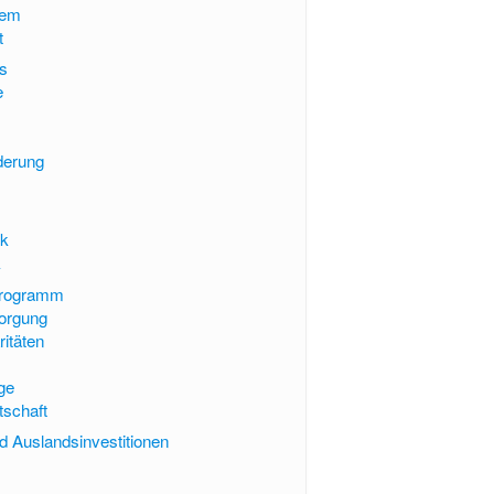
tem
t
es
e
derung
ik
k
sprogramm
sorgung
ritäten
ge
tschaft
 Auslandsinvestitionen