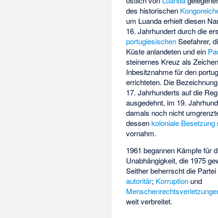
östlich von
Luanda
gelegen
des historischen
Kongoreich
um Luanda erhielt diesen N
16. Jahrhundert durch die er
portugiesischen
Seefahrer, di
Küste anlandeten und ein
Pa
steinernes Kreuz als Zeichen
Inbesitznahme für den portu
errichteten. Die Bezeichnun
17. Jahrhunderts auf die Re
ausgedehnt, im 19. Jahrhund
damals noch nicht umgrenzte
dessen
koloniale Besetzung
vornahm.
1961 begannen Kämpfe für d
Unabhängigkeit, die 1975 g
Seither beherrscht die Parte
autoritär
;
Korruption
und
Menschenrechtsverletzunge
weit verbreitet.