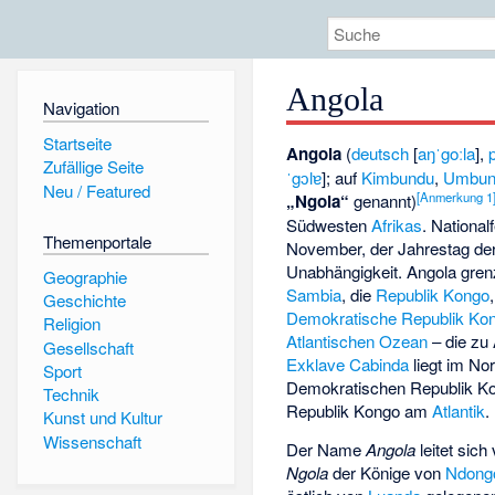
Angola
Navigation
Startseite
Angola
(
deutsch
[
aŋˈgoːla
],
Zufällige Seite
ˈgɔlɐ
]; auf
Kimbundu
,
Umbun
Neu / Featured
[
Anmerkung 1
„Ngola“
genannt)
Südwesten
Afrikas
. Nationalf
Themenportale
November, der Jahrestag der
Unabhängigkeit. Angola gren
Geographie
Sambia
, die
Republik Kongo
Geschichte
Demokratische Republik Ko
Religion
Atlantischen Ozean
– die zu
Gesellschaft
Exklave
Cabinda
liegt im No
Sport
Demokratischen Republik Ko
Technik
Republik Kongo am
Atlantik
.
Kunst und Kultur
Wissenschaft
Der Name
Angola
leitet sich
Ngola
der Könige von
Ndong