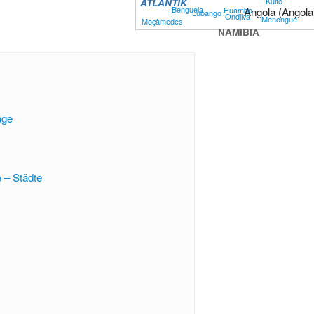
Kuito
ATLANTIK
Benguela
Angola (Angola
Huambo
Lubango
Ondjiva
Menongue
Moçâmedes
NAMIBIA
age
 – Städte