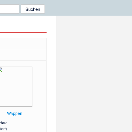
Wappen
tior
rker“)