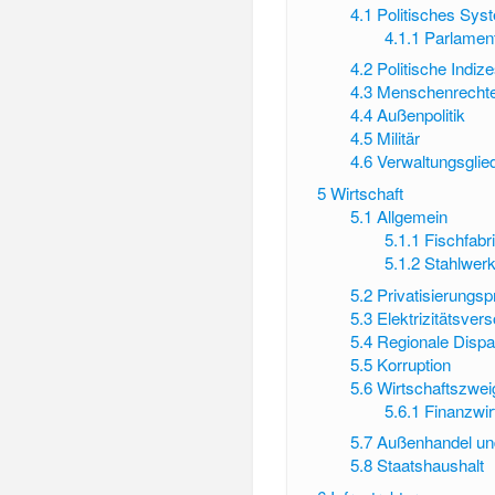
4.1
Politisches Sys
4.1.1
Parlamen
4.2
Politische Indiz
4.3
Menschenrecht
4.4
Außenpolitik
4.5
Militär
4.6
Verwaltungsglie
5
Wirtschaft
5.1
Allgemein
5.1.1
Fischfabr
5.1.2
Stahlwer
5.2
Privatisierung
5.3
Elektrizitätsver
5.4
Regionale Dispa
5.5
Korruption
5.6
Wirtschaftszwei
5.6.1
Finanzwir
5.7
Außenhandel und
5.8
Staatshaushalt