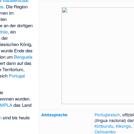
en
Vasallenstaat
es
. Die Region
amen im
sten
e an der dortigen
drão
, ein
 der
giesischen König,
g wurde Ende des
gion um
Benguela
ert dann auf das
 Territorium,
sich
Portugal
ie
ewonnen wurden.
i
MPLA
das Land
Portugiesisch
, offiz
Amtssprache
n
sind bis heute
(língua nacional) d
Kimbundu
,
Kikongo
,
Oshivambo