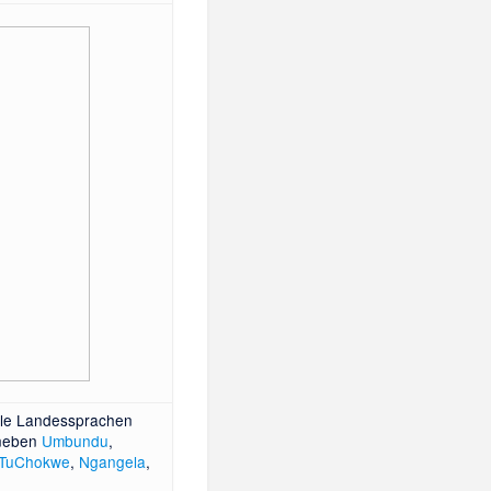
ielle Landessprachen
aneben
Umbundu
,
TuChokwe
,
Ngangela
,