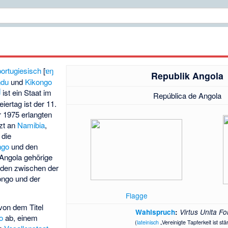
portugiesisch
[
ɐŋ
Republik Angola
du
und
Kikongo
]
ist ein Staat im
República de Angola
eiertag ist der 11.
 1975 erlangten
zt an
Namibia
,
, die
ngo
und den
 Angola gehörige
rden zwischen der
ngo und der
Flagge
 von dem Titel
Wahlspruch
:
Virtus Unita For
o
ab, einem
(
lateinisch
„Vereinigte Tapferkeit ist stä