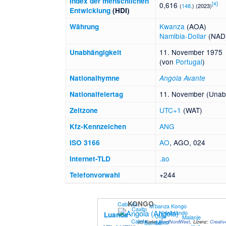
Index der menschlichen
[
4
]
0,616
(
148.
) (2023)
Entwicklung
(HDI)
Kwanza
(AOA)
Währung
Namibia-Dollar
(NAD
11. November 1975
Unabhängigkeit
(von
Portugal
)
National­hymne
Angola Avante
11. November (Unabh
Nationalfeiertag
UTC+1
(WAT)
Zeitzone
ANG
Kfz-Kennzeichen
AO
, AGO, 024
ISO 3166
.ao
Internet-TLD
+244
Telefonvorwahl
KONGO
Cabinda
M’banza Kongo
Caxito
N’dalatando
Luanda
Uíge
Malanje
Catete
(c)
Karte:
Môco
NordNordWest
, Lizenz:
Creati
Sumbe