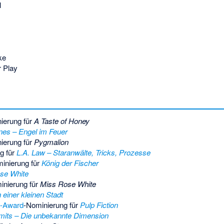
l
ke
 Play
ierung für
A Taste of Honey
es – Engel im Feuer
ierung für
Pygmalion
g für
L.A. Law – Staranwälte, Tricks, Prozesse
inierung für
König der Fischer
se White
inierung für
Miss Rose White
n einer kleinen Stadt
-Award
-Nominierung für
Pulp Fiction
imits – Die unbekannte Dimension