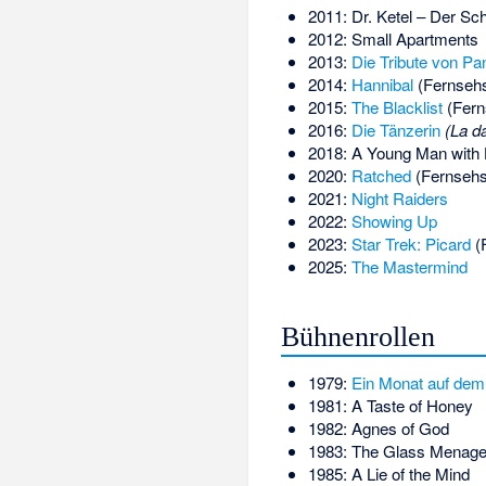
2011: Dr. Ketel – Der Sc
2012: Small Apartments
2013:
Die Tribute von Pa
2014:
Hannibal
(Fernsehs
2015:
The Blacklist
(Fern
2016:
Die Tänzerin
(La d
2018: A Young Man with H
2020:
Ratched
(Fernsehse
2021:
Night Raiders
2022:
Showing Up
2023:
Star Trek: Picard
(F
2025:
The Mastermind
Bühnenrollen
1979:
Ein Monat auf dem
1981: A Taste of Honey
1982: Agnes of God
1983: The Glass Menage
1985: A Lie of the Mind