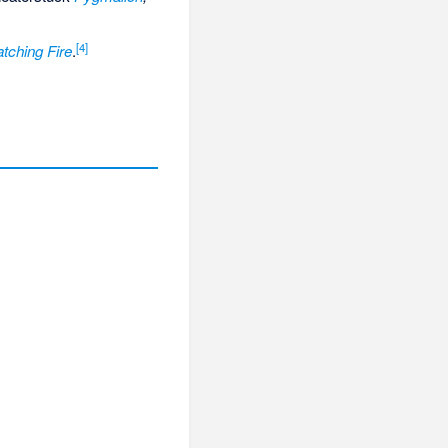
[
4
]
tching Fire
.