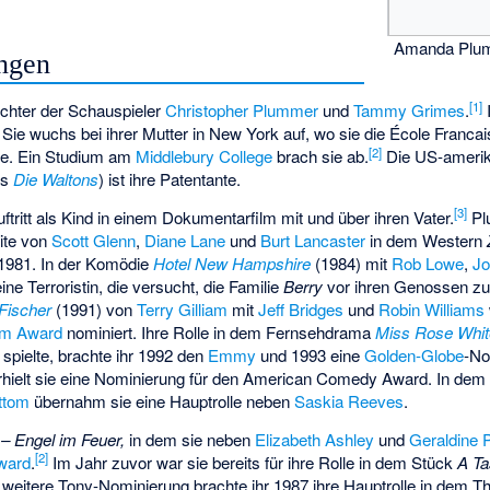
Amanda Plum
ngen
[
1
]
chter der Schauspieler
Christopher Plummer
und
Tammy Grimes
.
I
 Sie wuchs bei ihrer Mutter in New York auf, wo sie die École Francai
[
2
]
te. Ein Studium am
Middlebury College
brach sie ab.
Die US-amerik
us
Die Waltons
) ist ihre Patentante.
[
3
]
uftritt als Kind in einem Dokumentarfilm mit und über ihren Vater.
Pl
eite von
Scott Glenn
,
Diane Lane
und
Burt Lancaster
in dem Western
1981. In der Komödie
Hotel New Hampshire
(1984) mit
Rob Lowe
,
Jo
eine Terroristin, die versucht, die Familie
Berry
vor ihren Genossen zu 
 Fischer
(1991) von
Terry Gilliam
mit
Jeff Bridges
und
Robin Williams
ilm Award
nominiert. Ihre Rolle in dem Fernsehdrama
Miss Rose Whit
spielte, brachte ihr 1992 den
Emmy
und 1993 eine
Golden-Globe
-No
rhielt sie eine Nominierung für den American Comedy Award. In dem 
ttom
übernahm sie eine Hauptrolle neben
Saskia Reeves
.
– Engel im Feuer,
in dem sie neben
Elizabeth Ashley
und
Geraldine 
[
2
]
ward
.
Im Jahr zuvor war sie bereits für ihre Rolle in dem Stück
A Ta
 weitere Tony-Nominierung brachte ihr 1987 ihre Hauptrolle in dem 