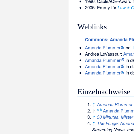
1996:
CableACE
-Award 
2005: Emmy für
Law & Or
Weblinks
Commons
: Amanda P
Amanda Plummer
bei
Andrea LeVasseur:
Aman
Amanda Plummer
in d
Amanda Plummer
in d
Amanda Plummer
in d
Einzelnachweise
↑
Amanda Plummer B
a
b
↑
Amanda Plumm
↑
30 Minutes, Miste
↑
The Fringe: Amand
Streaming News, and