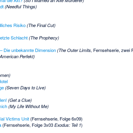
 mal die Axt?
(So I Married an Axe Murderer)
dt
(Needful Things)
dliches Risiko
(The Final Cut)
etzte Schlacht
(The Prophecy)
 – Die unbekannte Dimension
(The Outer Limits,
Fernsehserie, zwei 
(American Perfekt)
omen)
Hotel
ge
(Seven Days to Live)
len!
(Get a Clue)
mich
(My Life Without Me)
al Victims Unit
(Fernsehserie, Folge 6x09)
a
(Fernsehserie, Folge 3x03
Exodus: Teil 1
)