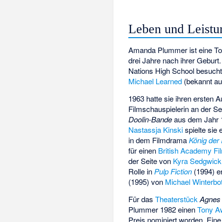
Leben und Leistu
Amanda Plummer ist eine To
drei Jahre nach ihrer Geburt.
Nations High School besuch
Michael Learned
(bekannt a
1963 hatte sie ihren ersten A
Filmschauspielerin an der S
Doolin-Bande
aus dem Jahr 
Nastassja Kinski
spielte sie 
in dem Filmdrama
König der
für einen
British Academy F
der Seite von
Kyra Sedgwick
Rolle in
Pulp Fiction
(1994) e
(1995) von
Michael Winterbo
Für das
Theaterstück
Agnes 
Plummer 1982 einen
Tony A
Preis nominiert worden. Eine