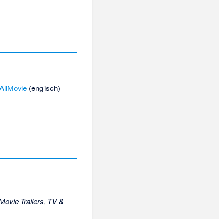
AllMovie
(englisch)
ovie Trailers, TV &