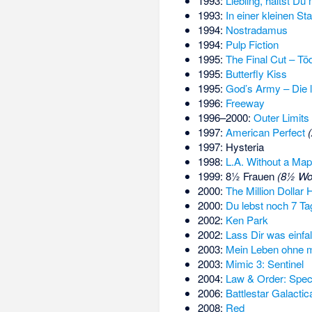
1993:
Liebling, hältst Du
1993:
In einer kleinen Sta
1994:
Nostradamus
1994:
Pulp Fiction
1995:
The Final Cut – Tö
1995:
Butterfly Kiss
1995:
God’s Army – Die l
1996:
Freeway
1996–2000:
Outer Limits
1997:
American Perfect
1997:
Hysteria
1998:
L.A. Without a Map
1999:
8½ Frauen
(8½ W
2000:
The Million Dollar 
2000:
Du lebst noch 7 Ta
2002:
Ken Park
2002:
Lass Dir was einfal
2003:
Mein Leben ohne 
2003:
Mimic 3: Sentinel
2004:
Law & Order: Speci
2006:
Battlestar Galactic
2008:
Red