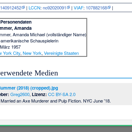
:
140912452
|
LCCN
:
no92020091
|
VIAF
:
107882168
|
Personendaten
ummer, Amanda
mmer, Amanda Michael (vollständiger Name)
amerikanische Schauspielerin
 März 1957
 York City
,
New York
,
Vereinigte Staaten
 verwendete Medien
ummer (2018) (cropped).jpg
eber:
Greg2600
,
Lizenz:
CC BY-SA 2.0
I Married an Axe Murderer and Pulp Fiction. NYC June '18.