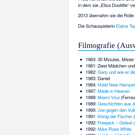
in dem sie „Eliza Doolittle“ v
2013 übernahm sie die Rolle
Die Schauspielerin
Elaine Ta
Filmografie (Aus
1963: 30 Minutes, Miste
1981: Zwei Mädchen und
1982:
Garp und wie er di
1983: Daniel
1984:
Hotel New Hampsh
1987:
Made in Heaven
1989:
Miami Vice
(Fernse
1989:
Geschichten aus d
1990:
Joe gegen den Vul
1991:
König der Fischer
1992:
Freejack – Geisel 
1992:
Miss Rose White