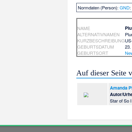
Normdaten (Person):
GND
Pl
NAME
ALTERNATIVNAMEN
Plu
KURZBESCHREIBUNG
US-
GEBURTSDATUM
23.
GEBURTSORT
New
Auf dieser Seite
Amanda Pl
Autor/Urh
Star of So 