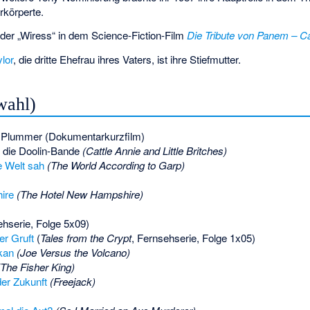
erkörperte.
 der „Wiress“ in dem Science-Fiction-Film
Die Tribute von Panem – Ca
ylor
, die dritte Ehefrau ihres Vaters, ist ihre Stiefmutter.
wahl)
r Plummer (Dokumentarkurzfilm)
 die Doolin-Bande
(Cattle Annie and Little Britches)
e Welt sah
(The World According to Garp)
ire
(The Hotel New Hampshire)
hserie, Folge 5x09)
er Gruft
(
Tales from the Crypt
, Fernsehserie, Folge 1x05)
kan
(Joe Versus the Volcano)
(The Fisher King)
der Zukunft
(Freejack)