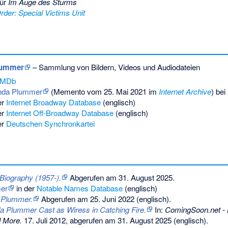
für
Im Auge des Sturms
der: Special Victims Unit
lummer
– Sammlung von Bildern, Videos und Audiodateien
IMDb
da Plummer
(
Memento
vom 25. Mai 2021 im
Internet Archive
) bei
er
Internet Broadway Database
(englisch)
er
Internet Off-Broadway Database
(englisch)
er
Deutschen Synchronkartei
iography (1957-).
Abgerufen am 31. August 2025
.
er
in der
Notable Names Database
(englisch)
r Plummer.
Abgerufen am 25. Juni 2022
(englisch).
a Plummer Cast as Wiress in Catching Fire.
In:
ComingSoon.net - M
 More.
17. Juli 2012,
abgerufen am 31. August 2025
(englisch).