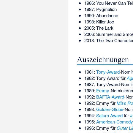
1986: You Never Can Tel
1987: Pygmalion
1990: Abundance
1998: Killer Joe
2005: The Lark
2006: Summer and Smo
2013: The Two-Character
Auszeichnungen
1981:
Tony-Award
-Nomin
1982: Tony Award für
Agn
1987: Tony-Award-Nomin
1989:
Emmy
-Nominierun
1992:
BAFTA-Award
-Nom
1992: Emmy für
Miss Ro
1993:
Golden-Globe
-Nom
1994:
Saturn Award
für
I
1995:
American-Comedy
1996: Emmy für
Outer L