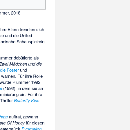
mer, 2018
hre Eltern trennten sich
se und die United
anische Schauspielerin
ummer debütierte als
Zwei Mädchen und die
die Foster
und
warnen. Für ihre Rolle
wurde Plummer 1992
e
(1992), in dem sie an
minierung ein. Für ihre
Thriller
Butterfly Kiss
Page
auftrat, gewann
ste Of Honey
für diesen
Theaterstück
Pygmalion
,