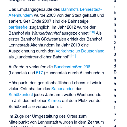
e
r
Das Empfangsgebäude des
Bahnhofs Lennestadt-
B
Altenhundem
wurde 2003 von der Stadt gekauft und
a
saniert. Seit Ende 2007 sind die Bahnsteige
h
barrierefrei
zugänglich. Im Jahr 2012 wurde der
n
[
20
]
Bahnhof als
Wanderbahnhof
ausgezeichnet.
Als
h
erster Bahnhof in Südwestfalen erhielt der Bahnhof
o
Lennestadt-Altenhundem im Jahr 2013 eine
f
Auszeichnung durch den
Verkehrsclub Deutschland
u
[
21
]
als „kundenfreundlicher Bahnhof“.
n
d
Außerdem verlaufen die
Bundesstraßen 236
B
(Lennetal) und
517
(Hundemtal) durch Altenhundem.
a
Höhepunkt des gesellschaftlichen Lebens ist wie in
h
vielen Ortschaften des
Sauerlandes
das
n
Schützenfest
jedes Jahr am zweiten Wochenende
h
im Juli, das mit einer
Kirmes
auf dem Platz vor der
o
Schützenhalle verbunden ist.
f
s
Im Zuge der Umgestaltung des Ortes zum
v
Mittelpunkt von Lennestadt wurden in dem Zeitraum
o