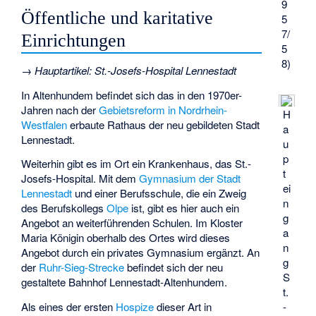
9
Öffentliche und karitative
5
7/
Einrichtungen
5
8)
→
Hauptartikel
:
St.-Josefs-Hospital Lennestadt
In Altenhundem befindet sich das in den 1970er-
Jahren nach der
Gebietsreform in Nordrhein-
H
Westfalen
erbaute Rathaus der neu gebildeten Stadt
a
Lennestadt.
u
p
Weiterhin gibt es im Ort ein Krankenhaus, das
St.-
t
Josefs-Hospital
. Mit dem
Gymnasium der Stadt
ei
Lennestadt
und einer Berufsschule, die ein Zweig
n
des Berufskollegs
Olpe
ist, gibt es hier auch ein
g
Angebot an weiterführenden Schulen. Im
Kloster
a
Maria Königin
oberhalb des Ortes wird dieses
n
Angebot durch ein privates Gymnasium ergänzt. An
g
der
Ruhr-Sieg-Strecke
befindet sich der neu
S
gestaltete Bahnhof Lennestadt-Altenhundem.
t.
-
Als eines der ersten
Hospize
dieser Art in