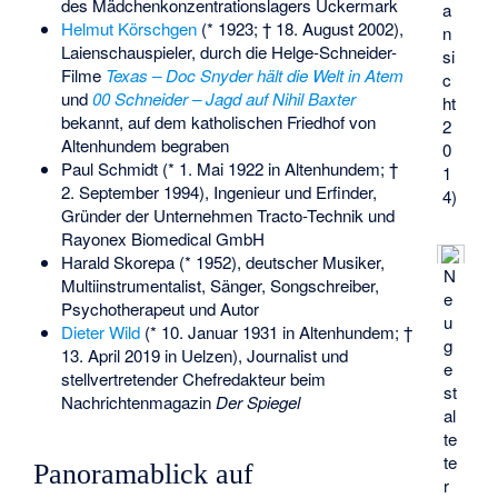
des Mädchenkonzentrationslagers Uckermark
a
Helmut Körschgen
(* 1923; † 18. August 2002),
n
Laienschauspieler, durch die Helge-Schneider-
si
Filme
Texas – Doc Snyder hält die Welt in Atem
c
und
00 Schneider – Jagd auf Nihil Baxter
ht
bekannt, auf dem katholischen Friedhof von
2
Altenhundem begraben
0
Paul Schmidt (* 1. Mai 1922 in Altenhundem; †
1
2. September 1994), Ingenieur und Erfinder,
4)
Gründer der Unternehmen
Tracto-Technik
und
Rayonex Biomedical GmbH
Harald Skorepa
(* 1952), deutscher Musiker,
N
Multiinstrumentalist, Sänger, Songschreiber,
e
Psychotherapeut und Autor
u
Dieter Wild
(* 10. Januar 1931 in Altenhundem; †
g
13. April 2019 in Uelzen), Journalist und
e
stellvertretender Chefredakteur beim
st
Nachrichtenmagazin
Der Spiegel
al
te
te
Panoramablick auf
r