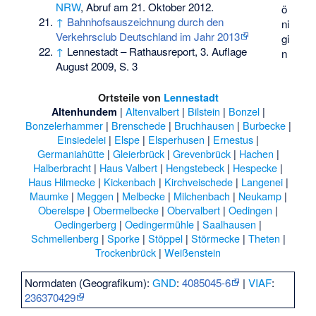
NRW
, Abruf am 21. Oktober 2012.
ö
↑
Bahnhofsauszeichnung durch den
ni
Verkehrsclub Deutschland im Jahr 2013
gi
↑
Lennestadt – Rathausreport, 3. Auflage
n
August 2009, S. 3
Ortsteile von
Lennestadt
|
Altenvalbert
|
Bilstein
|
Bonzel
|
Altenhundem
Bonzelerhammer
|
Brenschede
|
Bruchhausen
|
Burbecke
|
Einsiedelei
|
Elspe
|
Elsperhusen
|
Ernestus
|
Germaniahütte
|
Gleierbrück
|
Grevenbrück
|
Hachen
|
Halberbracht
|
Haus Valbert
|
Hengstebeck
|
Hespecke
|
Haus Hilmecke
|
Kickenbach
|
Kirchveischede
|
Langenei
|
Maumke
|
Meggen
|
Melbecke
|
Milchenbach
|
Neukamp
|
Oberelspe
|
Obermelbecke
|
Obervalbert
|
Oedingen
|
Oedingerberg
|
Oedingermühle
|
Saalhausen
|
Schmellenberg
|
Sporke
|
Stöppel
|
Störmecke
|
Theten
|
Trockenbrück
|
Weißenstein
Normdaten (Geografikum):
GND
:
4085045-6
|
VIAF
:
236370429