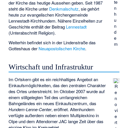
te
der Kirche das heutige Aussehen geben. Seit 1987
n
steht die Kirche unter
Denkmalschutz
, sie gehört
h
heute zur evangelischen Kirchengemeinde
u
Lennestadt-Kirchhundem. Nähere Einzelheiten zur
n
Geschichte enthält der Beitrag
Lennestadt
d
(Unterabschnitt Religion).
e
Weiterhin befindet sich in der Lindenstraße das
m
Gotteshaus der
Neuapostolischen Kirche
.
Wirtschaft und Infrastruktur
Im Ortskern gibt es ein reichhaltiges Angebot an
Einkaufsmöglichkeiten, das den zentralen Charakter
R
des Ortes unterstreicht. Im Oktober 2007 wurde auf
e
einem stillgelegten Teil des umfangreichen
n
Bahngeländes ein neues Einkaufszentrum, das
o
Hundem-Lenne-Center
, eröffnet. Altenhundem
vi
verfügte außerdem neben einem Multiplexkino in
e
Olpe und dem Attendorner JAC lange Zeit über das
rt
einzige Kino im Kreisgebiet.