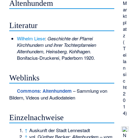
Altenhundem
M
ar
kt
pl
Literatur
at
z
Wilhelm Liese
:
Geschichte der Pfarrei
(
Kirchhundem und ihrer Tochterpfarreien
T
Altenhundem, Heinsberg, Kohlhagen
.
ei
Bonifacius-Druckerei, Paderborn 1920.
la
n
si
Weblinks
c
ht
Commons
: Altenhundem
– Sammlung von
2
Bildern, Videos und Audiodateien
0
1
4)
Einzelnachweise
↑
Auskunft der Stadt Lennestadt
N
↑
vgl. Günther Becker:
Altenhundem – vom