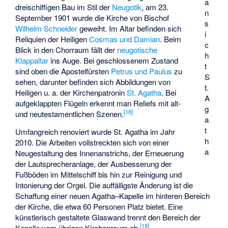
a
dreischiffigen Bau im Stil der
Neugotik
, am 23.
n
September 1901 wurde die Kirche von Bischof
s
Wilhelm Schneider
geweiht. Im Altar befinden sich
i
Reliquien der Heiligen
Cosmas und Damian
. Beim
c
Blick in den Chorraum fällt der
neugotische
h
Klappaltar
ins Auge. Bei geschlossenem Zustand
t
sind oben die Apostelfürsten
Petrus und Paulus
zu
S
sehen, darunter befinden sich Abbildungen von
t.
Heiligen u. a. der Kirchenpatronin
St. Agatha
. Bei
A
aufgeklappten Flügeln erkennt man Reliefs mit alt-
g
[
18
]
und neutestamentlichen Szenen.
a
t
Umfangreich renoviert wurde St. Agatha im Jahr
h
2010. Die Arbeiten vollstreckten sich von einer
a
Neugestaltung des Innenanstrichs, der Erneuerung
der Lautsprecheranlage, der Ausbesserung der
Fußböden im Mittelschiff bis hin zur Reinigung und
Intonierung der Orgel. Die auffälligste Änderung ist die
Schaffung einer neuen Agatha–Kapelle im hinteren Bereich
der Kirche, die etwa 60 Personen Platz bietet. Eine
künstlerisch gestaltete Glaswand trennt den Bereich der
[
19
]
Kapelle vom übrigen Kirchenraum ab.