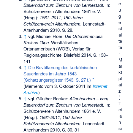
e
Bauerndorf zum Zentrum von Lennestadt.
In:
u
Schützenverein Altenhundem 1861 e. V.
g
(Hrsg.):
1861–2011, 150 Jahre
e
Schützenverein Altenhundem.
Lennestadt-
st
Altenhundem 2010, S. 28.
al
↑
vgl. Michael Flöer:
Die Ortsnamen des
te
Kreises Olpe.
Westfälisches
te
Ortsnamenbuch (WOB), Verlag für
r
Regionalgeschichte, Bielefeld 2014, S. 138–
M
141
ar
↑
Die Bevölkerung des kurkölnischen
kt
Sauerlandes im Jahre 1543
pl
(Schatzungsregister 1543, S. 27 f.)
at
(
Memento
vom 3. Oktober 2011 im
Internet
z
Archive
)
(
↑
vgl. Günther Becker:
Altenhundem – vom
T
Bauerndorf zum Zentrum von Lennestadt.
In:
ei
Schützenverein Altenhundem 1861 e. V.
la
(Hrsg.):
1861-2011, 150 Jahre
n
Schützenverein Altenhundem.
Lennestadt-
si
Altenhundem 2010, S. 30, 31