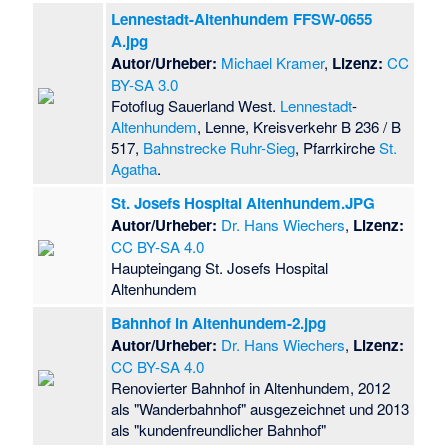
Lennestadt-Altenhundem FFSW-0655
A.jpg
Autor/Urheber:
Michael Kramer
,
Lizenz:
CC
BY-SA 3.0
Fotoflug Sauerland West.
Lennestadt
-
Altenhundem
, Lenne, Kreisverkehr B 236 / B
517,
Bahnstrecke Ruhr-Sieg
, Pfarrkirche
St.
Agatha
.
St. Josefs Hospital Altenhundem.JPG
Autor/Urheber:
Dr. Hans Wiechers
,
Lizenz:
CC BY-SA 4.0
Haupteingang St. Josefs Hospital
Altenhundem
Bahnhof in Altenhundem-2.jpg
Autor/Urheber:
Dr. Hans Wiechers
,
Lizenz:
CC BY-SA 4.0
Renovierter Bahnhof in Altenhundem, 2012
als "Wanderbahnhof" ausgezeichnet und 2013
als "kundenfreundlicher Bahnhof"