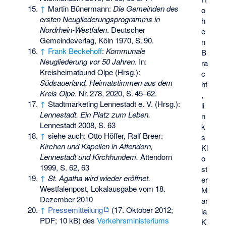
↑
Martin Bünermann:
Die Gemeinden des
o
ersten Neugliederungsprogramms in
h
Nordrhein-Westfalen
. Deutscher
e
Gemeindeverlag, Köln 1970,
S.
90
.
n
↑
Frank Beckehoff
:
Kommunale
B
Neugliederung vor 50 Jahren
. In:
ra
Kreisheimatbund Olpe (Hrsg.):
c
Südsauerland. Heimatstimmen aus dem
ht
Kreis Olpe
.
Nr.
278
, 2020,
S.
45–62
.
,
↑
Stadtmarketing Lennestadt e. V. (Hrsg.):
li
Lennestadt. Ein Platz zum Leben.
n
Lennestadt 2008, S. 63
k
↑
siehe auch: Otto Höffer, Ralf Breer:
s
Kirchen und Kapellen in Attendorn,
Kl
Lennestadt und Kirchhundem.
Attendorn
o
1999, S. 62, 63
st
↑
St. Agatha wird wieder eröffnet.
er
Westfalenpost, Lokalausgabe vom 18.
M
Dezember 2010
ar
↑
Pressemitteilung
(17. Oktober 2012;
ia
PDF; 10 kB) des
Verkehrsministeriums
K