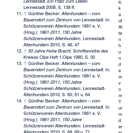
Lennestadt. Ein Platz zum Leben.
ic
Lennestadt 2008, S. 138 ff.
k
↑
Günther Becker:
Altenhundem – vom
a
Bauerndorf zum Zentrum von Lennestadt.
In:
uf
Schützenverein Altenhundem 1861 e. V.
Al
(Hrsg.):
1861-2011, 150 Jahre
te
Schützenverein Altenhundem.
Lennestadt-
n
Altenhundem 2010, S. 46, 47
h
↑
50 Jahre Hohe Bracht.
Schriftenreihe des
u
Kreises Olpe Heft 1,Olpe 1980, S. 30
n
↑
Günther Becker:
Altenhundem – vom
d
Bauerndorf zum Zentrum von Lennestadt.
In:
e
Schützenverein Altenhundem 1861 e. V.
m
(Hrsg.):
1861-2011, 150 Jahre
v
Schützenverein Altenhundem.
Lennestadt-
o
Altenhundem 2010, S. 60, 61 u. 64
m
↑
Günther Becker:
Altenhundem – vom
T
Bauerndorf zum Zentrum von Lennestadt.
In:
ur
Schützenverein Altenhundem 1861 e. V.
m
(Hrsg.):
1861-2011, 150 Jahre
d
Schützenverein Altenhundem.
Lennestadt-
er
Altenhundem 2010, S. 68, 69 u. 71
H