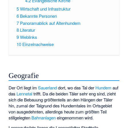
4.2
Evangelische Kirche
5
Wirtschaft und Infrastruktur
6
Bekannte Personen
7
Panoramablick auf Altenhundem
8
Literatur
9
Weblinks
10
Einzelnachweise
Geografie
Der Ort liegt im
Sauerland
dort, wo das Tal der
Hundem
auf
das
Lennetal
trifft. Da die beiden Täler sehr eng sind, zieht
sich die Bebauung größtenteils an den Hängen der Täler
hin, zumal der Talgrund des Hundemtales im Ortsgebiet
von ausgedehnten, allerdings heute zum größten Teil
stillgelegten
Bahnanlagen
eingenommen wird.
Lenneaufwärts liegen die Lennestädter Stadtteile