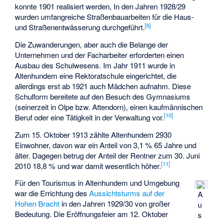
konnte 1901 realisiert werden, In den Jahren 1928/29
wurden umfangreiche Straßenbauarbeiten für die Haus-
[
9
]
und Straßenentwässerung durchgeführt.
Die Zuwanderungen, aber auch die Belange der
Unternehmen und der Facharbeiter erforderten einen
Ausbau des Schulwesens. Im Jahr 1911 wurde in
Altenhundem eine Rektoratschule eingerichtet, die
allerdings erst ab 1921 auch Mädchen aufnahm. Diese
Schulform bereitete auf den Besuch des Gymnasiums
(seinerzeit in Olpe bzw. Attendorn), einen kaufmännischen
[
10
]
Beruf oder eine Tätigkeit in der Verwaltung vor.
Zum 15. Oktober 1913 zählte Altenhundem 2930
Einwohner, davon war ein Anteil von 3,1 % 65 Jahre und
älter. Dagegen betrug der Anteil der Rentner zum 30. Juni
[
11
]
2010 18,8 % und war damit wesentlich höher.
Für den Tourismus in Altenhundem und Umgebung
war die Errichtung des
Aussichtsturms auf der
A
Hohen Bracht
in den Jahren 1929/30 von großer
u
Bedeutung. Die Eröffnungsfeier am 12. Oktober
s