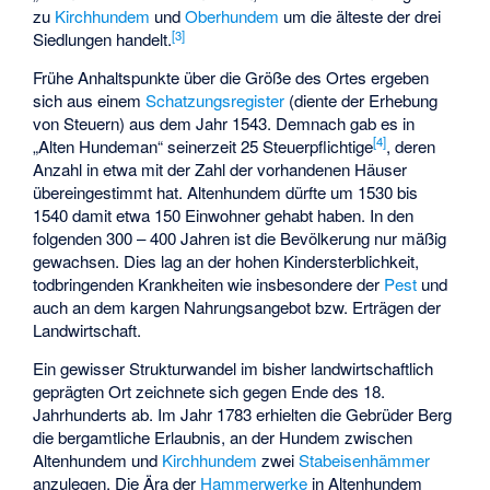
zu
Kirchhundem
und
Oberhundem
um die älteste der drei
[
3
]
Siedlungen handelt.
Frühe Anhaltspunkte über die Größe des Ortes ergeben
sich aus einem
Schatzungsregister
(diente der Erhebung
von Steuern) aus dem Jahr 1543. Demnach gab es in
[
4
]
„Alten Hundeman“ seinerzeit 25 Steuerpflichtige
, deren
Anzahl in etwa mit der Zahl der vorhandenen Häuser
übereingestimmt hat. Altenhundem dürfte um 1530 bis
1540 damit etwa 150 Einwohner gehabt haben. In den
folgenden 300 – 400 Jahren ist die Bevölkerung nur mäßig
gewachsen. Dies lag an der hohen Kindersterblichkeit,
todbringenden Krankheiten wie insbesondere der
Pest
und
auch an dem kargen Nahrungsangebot bzw. Erträgen der
Landwirtschaft.
Ein gewisser Strukturwandel im bisher landwirtschaftlich
geprägten Ort zeichnete sich gegen Ende des 18.
Jahrhunderts ab. Im Jahr 1783 erhielten die Gebrüder Berg
die bergamtliche Erlaubnis, an der Hundem zwischen
Altenhundem und
Kirchhundem
zwei
Stabeisenhämmer
anzulegen. Die Ära der
Hammerwerke
in Altenhundem