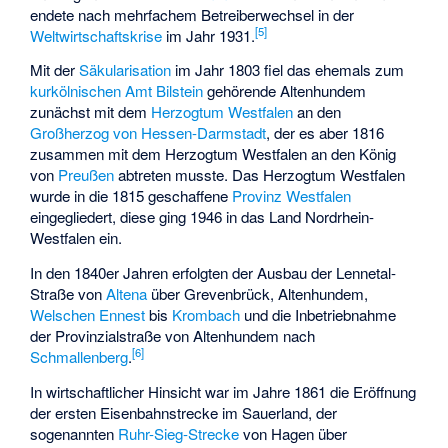
endete nach mehrfachem Betreiberwechsel in der
[
5
]
Weltwirtschaftskrise
im Jahr 1931.
Mit der
Säkularisation
im Jahr 1803 fiel das ehemals zum
kurkölnischen
Amt Bilstein
gehörende Altenhundem
zunächst mit dem
Herzogtum Westfalen
an den
Großherzog von Hessen-Darmstadt
, der es aber 1816
zusammen mit dem Herzogtum Westfalen an den König
von
Preußen
abtreten musste. Das Herzogtum Westfalen
wurde in die 1815 geschaffene
Provinz Westfalen
eingegliedert, diese ging 1946 in das Land Nordrhein-
Westfalen ein.
In den 1840er Jahren erfolgten der Ausbau der Lennetal-
Straße von
Altena
über Grevenbrück, Altenhundem,
Welschen Ennest
bis
Krombach
und die Inbetriebnahme
der Provinzialstraße von Altenhundem nach
[
6
]
Schmallenberg
.
In wirtschaftlicher Hinsicht war im Jahre 1861 die Eröffnung
der ersten Eisenbahnstrecke im Sauerland, der
sogenannten
Ruhr-Sieg-Strecke
von Hagen über