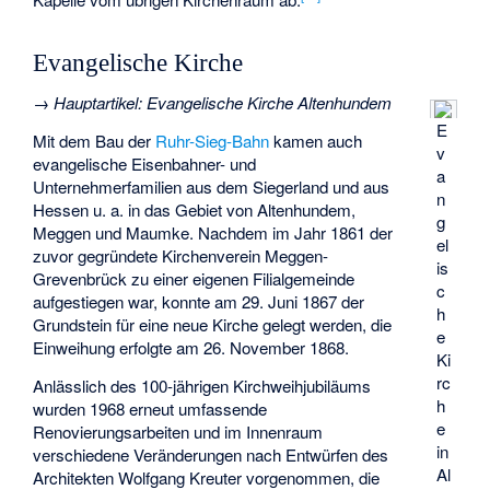
Evangelische Kirche
→
Hauptartikel
:
Evangelische Kirche Altenhundem
E
Mit dem Bau der
Ruhr-Sieg-Bahn
kamen auch
v
evangelische Eisenbahner- und
a
Unternehmerfamilien aus dem Siegerland und aus
n
Hessen u. a. in das Gebiet von Altenhundem,
g
Meggen und Maumke. Nachdem im Jahr 1861 der
el
zuvor gegründete Kirchenverein Meggen-
is
Grevenbrück zu einer eigenen Filialgemeinde
c
aufgestiegen war, konnte am 29. Juni 1867 der
h
Grundstein für eine neue Kirche gelegt werden, die
e
Einweihung erfolgte am 26. November 1868.
Ki
rc
Anlässlich des 100-jährigen Kirchweihjubiläums
h
wurden 1968 erneut umfassende
e
Renovierungsarbeiten und im Innenraum
in
verschiedene Veränderungen nach Entwürfen des
Al
Architekten Wolfgang Kreuter vorgenommen, die