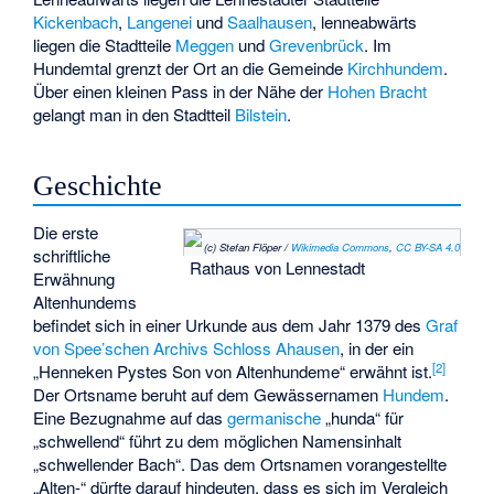
Kickenbach
,
Langenei
und
Saalhausen
, lenneabwärts
liegen die Stadtteile
Meggen
und
Grevenbrück
. Im
Hundemtal grenzt der Ort an die Gemeinde
Kirchhundem
.
Über einen kleinen Pass in der Nähe der
Hohen Bracht
gelangt man in den Stadtteil
Bilstein
.
Geschichte
Die erste
(c) Stefan Flöper /
Wikimedia Commons
,
CC BY-SA 4.0
schriftliche
Rathaus von Lennestadt
Erwähnung
Altenhundems
befindet sich in einer Urkunde aus dem Jahr 1379 des
Graf
von Spee’schen Archivs Schloss Ahausen
, in der ein
[
2
]
„Henneken Pystes Son von Altenhundeme“ erwähnt ist.
Der Ortsname beruht auf dem Gewässernamen
Hundem
.
Eine Bezugnahme auf das
germanische
„hunda“ für
„schwellend“ führt zu dem möglichen Namensinhalt
„schwellender Bach“. Das dem Ortsnamen vorangestellte
„Alten-“ dürfte darauf hindeuten, dass es sich im Vergleich