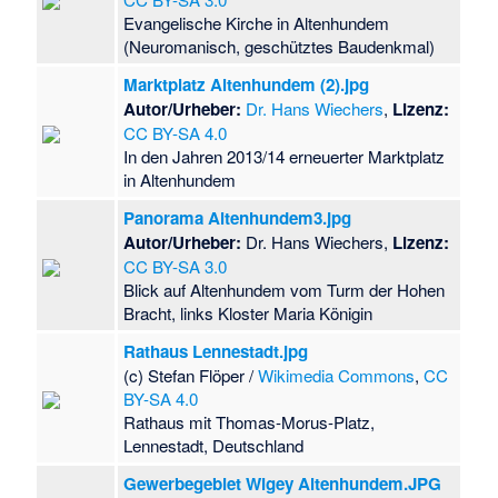
Evangelische Kirche in Altenhundem
(Neuromanisch, geschütztes Baudenkmal)
Marktplatz Altenhundem (2).jpg
Autor/Urheber:
Dr. Hans Wiechers
,
Lizenz:
CC BY-SA 4.0
In den Jahren 2013/14 erneuerter Marktplatz
in Altenhundem
Panorama Altenhundem3.jpg
Autor/Urheber:
Dr. Hans Wiechers,
Lizenz:
CC BY-SA 3.0
Blick auf Altenhundem vom Turm der Hohen
Bracht, links Kloster Maria Königin
Rathaus Lennestadt.jpg
(c) Stefan Flöper /
Wikimedia Commons
,
CC
BY-SA 4.0
Rathaus mit Thomas-Morus-Platz,
Lennestadt, Deutschland
Gewerbegebiet Wigey Altenhundem.JPG