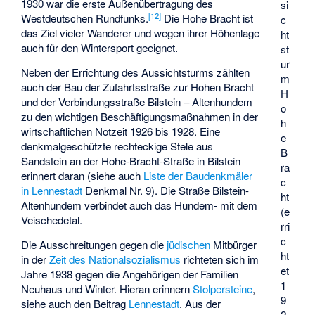
1930 war die erste Außenübertragung des
si
[
12
]
Westdeutschen Rundfunks.
Die Hohe Bracht ist
c
das Ziel vieler Wanderer und wegen ihrer Höhenlage
ht
auch für den Wintersport geeignet.
st
ur
Neben der Errichtung des Aussichtsturms zählten
m
auch der Bau der Zufahrtsstraße zur Hohen Bracht
H
und der Verbindungsstraße Bilstein – Altenhundem
o
zu den wichtigen Beschäftigungsmaßnahmen in der
h
wirtschaftlichen Notzeit 1926 bis 1928. Eine
e
denkmalgeschützte rechteckige Stele aus
B
Sandstein an der Hohe-Bracht-Straße in Bilstein
ra
erinnert daran (siehe auch
Liste der Baudenkmäler
c
in Lennestadt
Denkmal Nr. 9). Die Straße Bilstein-
ht
Altenhundem verbindet auch das Hundem- mit dem
(e
Veischedetal.
rri
c
Die Ausschreitungen gegen die
jüdischen
Mitbürger
ht
in der
Zeit des Nationalsozialismus
richteten sich im
et
Jahre 1938 gegen die Angehörigen der Familien
1
Neuhaus und Winter. Hieran erinnern
Stolpersteine
,
9
siehe auch den Beitrag
Lennestadt
. Aus der
2