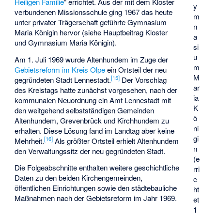
Heiligen Familie
“ errichtet. Aus der mit dem Kloster
y
verbundenen Missionsschule ging 1967 das heute
m
unter privater Trägerschaft geführte Gymnasium
n
Maria Königin hervor (siehe Hauptbeitrag
Kloster
a
und Gymnasium Maria Königin
).
si
u
Am 1. Juli 1969 wurde Altenhundem im Zuge der
m
Gebietsreform im Kreis Olpe
ein Ortsteil der neu
M
[
15
]
gegründeten Stadt Lennestadt.
Der Vorschlag
ar
des Kreistags hatte zunächst vorgesehen, nach der
ia
kommunalen Neuordnung ein Amt Lennestadt mit
K
den weitgehend selbstständigen Gemeinden
ö
Altenhundem, Grevenbrück und Kirchhundem zu
ni
erhalten. Diese Lösung fand im Landtag aber keine
gi
[
16
]
Mehrheit.
Als größter Ortsteil erhielt Altenhundem
n
den Verwaltungssitz der neu gegründeten Stadt.
(e
Die Folgeabschnitte enthalten weitere geschichtliche
rri
Daten zu den beiden Kirchengemeinden,
c
öffentlichen Einrichtungen sowie den städtebauliche
ht
Maßnahmen nach der Gebietsreform im Jahr 1969.
et
1