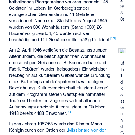
katholischen Pfarrgemeinde verloren mehr als 145
9/
Soldaten ihr Leben, im Sterberegister der
3
evangelischen Gemeinde sind 11 Gefallene
0)
verzeichnet. Nach einer Statistik aus August 1945
wurden von 390 Wohnhäusern (Stand 1939) 26
Häuser völlig zerstört, 45 wurden schwer
[
13
]
beschädigt und 111 Gebäude mittelmäßig bis leicht.
Am 2. April 1946 verließen die Besatzungstruppen
Altenhundem, die beschlagnahmten Wohnhäuser
L
und sonstigen Gebäude (z. B. Sauerlandhalle und
uf
Fabrik Tobüren) wurden freigegeben. Ein wichtiger
tb
Neubeginn auf kulturellem Gebiet war die Gründung
il
eines Kulturrings mit der späteren bzw. heutigen
d
Bezeichnung „Kulturgemeinschaft Hundem-Lenne“;
Kl
auf dem Programm stehen Gastspiele namhafter
o
Tournee-Theater. Im Zuge des wirtschaftlichen
st
Aufschwungs erreichte Altenhundem im Oktober
er
[
14
]
1948 bereits 4488 Einwohner.
u
n
In den Jahren 1957/58 wurde das Kloster Maria
d
Königin durch den Orden der „
Missionare von der
G