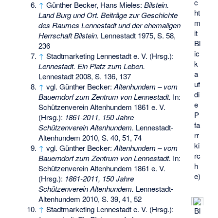
c
↑
Günther Becker, Hans Mieles:
Bilstein.
ht
Land Burg und Ort. Beiträge zur Geschichte
m
des Raumes Lennestadt und der ehemaligen
it
Herrschaft Bilstein.
Lennestadt 1975, S. 58,
Bl
236
ic
↑
Stadtmarketing Lennestadt e. V. (Hrsg.):
k
Lennestadt. Ein Platz zum Leben.
a
Lennestadt 2008, S. 136, 137
uf
↑
vgl. Günther Becker:
Altenhundem – vom
di
Bauerndorf zum Zentrum von Lennestadt.
In:
e
Schützenverein Altenhundem 1861 e. V.
P
(Hrsg.):
1861-2011, 150 Jahre
fa
Schützenverein Altenhundem.
Lennestadt-
rr
Altenhundem 2010, S. 40, 51, 74
ki
↑
vgl. Günther Becker:
Altenhundem – vom
rc
Bauerndorf zum Zentrum von Lennestadt.
In:
h
Schützenverein Altenhundem 1861 e. V.
e)
(Hrsg.):
1861-2011, 150 Jahre
Schützenverein Altenhundem.
Lennestadt-
Altenhundem 2010, S. 39, 41, 52
↑
Stadtmarketing Lennestadt e. V. (Hrsg.):
Bl