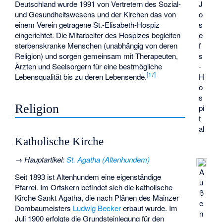
J
Deutschland wurde 1991 von Vertretern des Sozial-
o
und Gesundheitswesens und der Kirchen das von
s
einem Verein getragene St.-Elisabeth-Hospiz
e
eingerichtet. Die Mitarbeiter des Hospizes begleiten
f
sterbenskranke Menschen (unabhängig von deren
s
Religion) und sorgen gemeinsam mit Therapeuten,
-
Ärzten und Seelsorgern für eine bestmögliche
[
17
]
H
Lebensqualität bis zu deren Lebensende.
o
s
Religion
pi
t
al
Katholische Kirche
→
Hauptartikel
:
St. Agatha (Altenhundem)
A
Seit 1893 ist Altenhundem eine eigenständige
u
Pfarrei. Im Ortskern befindet sich die katholische
ß
Kirche Sankt Agatha, die nach Plänen des Mainzer
e
Dombaumeisters
Ludwig Becker
erbaut wurde. Im
n
Juli 1900 erfolgte die Grundsteinlegung für den