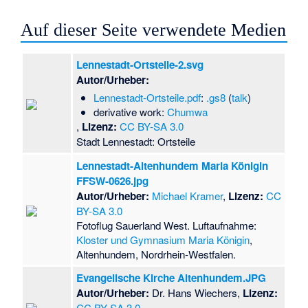
Auf dieser Seite verwendete Medien
Lennestadt-Ortsteile-2.svg
Autor/Urheber:
Lennestadt-Ortsteile.pdf
:
.gs8
(
talk
)
derivative work:
Chumwa
,
Lizenz:
CC BY-SA 3.0
Stadt Lennestadt: Ortsteile
Lennestadt-Altenhundem Maria Königin
FFSW-0626.jpg
Autor/Urheber:
Michael Kramer
,
Lizenz:
CC
BY-SA 3.0
Fotoflug Sauerland West. Luftaufnahme:
Kloster und Gymnasium Maria Königin
,
Altenhundem, Nordrhein-Westfalen.
Evangelische Kirche Altenhundem.JPG
Autor/Urheber:
Dr. Hans Wiechers,
Lizenz:
CC BY-SA 3.0