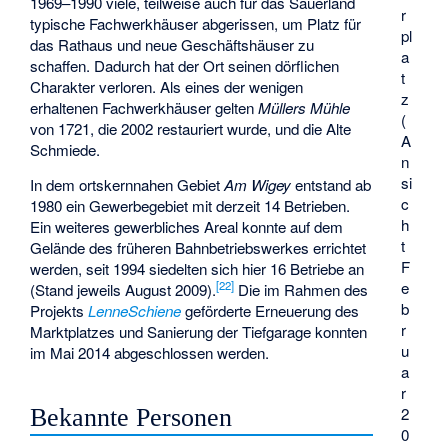
1969–1990 viele, teilweise auch für das Sauerland
r
typische Fachwerkhäuser abgerissen, um Platz für
pl
das Rathaus und neue Geschäftshäuser zu
a
schaffen. Dadurch hat der Ort seinen dörflichen
t
Charakter verloren. Als eines der wenigen
z
erhaltenen Fachwerkhäuser gelten
Müllers Mühle
(
von 1721, die 2002 restauriert wurde, und die Alte
A
Schmiede.
n
si
In dem ortskernnahen Gebiet
Am Wigey
entstand ab
c
1980 ein Gewerbegebiet mit derzeit 14 Betrieben.
h
Ein weiteres gewerbliches Areal konnte auf dem
t
Gelände des früheren Bahnbetriebswerkes errichtet
F
werden, seit 1994 siedelten sich hier 16 Betriebe an
e
[
22
]
(Stand jeweils August 2009).
Die im Rahmen des
b
Projekts
LenneSchiene
geförderte Erneuerung des
r
Marktplatzes und Sanierung der Tiefgarage konnten
u
im Mai 2014 abgeschlossen werden.
a
r
2
Bekannte Personen
0