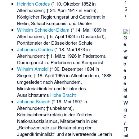
1
Heinrich Cordes
(* 10. Oktober 1852 in
5
Altenhundem; † 24. April 1917 in Berlin),
)
Königlicher Regierungsrat und Geheimrat in
Berlin, Schachkomponist und Dichter
Wilhelm Schneider-Didam
(* 14. Mai 1869 in
Altenhundem; † 5. April 1923 in Düsseldorf),
G
Porträtmaler der Düsseldorfer Schule
e
Johannes Cordes
(* 18. Mai 1873 in
w
Altenhundem; † 1. März 1926 in Paderborn),
er
Domorganist zu Paderborn und Komponist
b
Wilhelm Arnoldi
(* 30. Dezember 1884 in
e
Siegen; † 18. April 1965 in Altenhundem), 1888
g
umgesiedelt nach Altenhundem,
e
Ministerialdirektor und Initiator des
bi
Aussichtsturms
Hohe Bracht
et
Johanna Braach
(* 16. Mai 1907 in
W
Altenhundem; † unbekannt),
ig
Kriminalobersekretärin in der Zeit des
e
Nationalsozialismus, Mitarbeiterin in der
y
„Reichszentrale zur Bekämpfung der
(T
Jugendkriminalität“ und stellvertretende Leiterin
eil