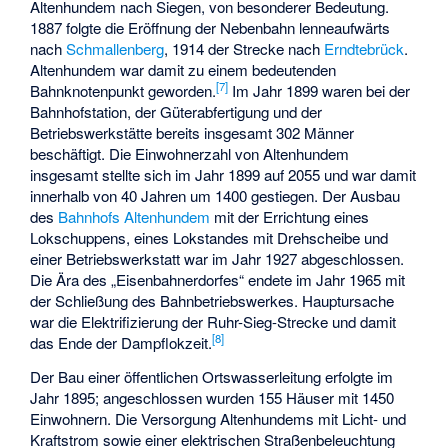
Altenhundem nach Siegen, von besonderer Bedeutung.
1887 folgte die Eröffnung der Nebenbahn lenneaufwärts
nach
Schmallenberg
, 1914 der Strecke nach
Erndtebrück
.
Altenhundem war damit zu einem bedeutenden
[
7
]
Bahnknotenpunkt geworden.
Im Jahr 1899 waren bei der
Bahnhofstation, der Güterabfertigung und der
Betriebswerkstätte bereits insgesamt 302 Männer
beschäftigt. Die Einwohnerzahl von Altenhundem
insgesamt stellte sich im Jahr 1899 auf 2055 und war damit
innerhalb von 40 Jahren um 1400 gestiegen. Der Ausbau
des
Bahnhofs Altenhundem
mit der Errichtung eines
Lokschuppens, eines Lokstandes mit Drehscheibe und
einer Betriebswerkstatt war im Jahr 1927 abgeschlossen.
Die Ära des „Eisenbahnerdorfes“ endete im Jahr 1965 mit
der Schließung des Bahnbetriebswerkes. Hauptursache
war die Elektrifizierung der Ruhr-Sieg-Strecke und damit
[
8
]
das Ende der Dampflokzeit.
Der Bau einer öffentlichen Ortswasserleitung erfolgte im
Jahr 1895; angeschlossen wurden 155 Häuser mit 1450
Einwohnern. Die Versorgung Altenhundems mit Licht- und
Kraftstrom sowie einer elektrischen Straßenbeleuchtung