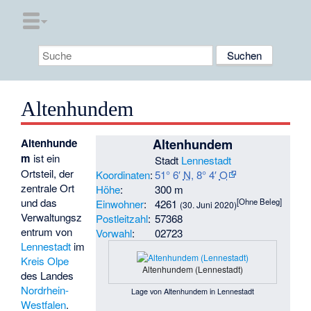
Altenhundem
Altenhundem
Altenhunde
m
ist ein
Stadt
Lennestadt
Ortsteil, der
Koordinaten
:
51° 6′
N
,
8° 4′
O
zentrale Ort
Höhe
:
300 m
und das
[Ohne Beleg]
Einwohner
:
4261
(30. Juni 2020)
Verwaltungsz
Postleitzahl
:
57368
entrum von
Vorwahl
:
02723
Lennestadt
im
Kreis Olpe
Altenhundem (Lennestadt)
des Landes
Nordrhein-
Lage von Altenhundem in Lennestadt
Westfalen
.