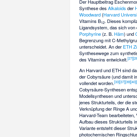
Der Hauptbeitrag Eschenmo
Synthese des
Alkaloids
der
Woodward
(
Harvard Universi
Vitamins B
. Dieses kompliz
12
Ligandsystem, das sich von
Porphyrine
(z. B.
Häm
) und
Begrenzung mit C-Methylgrup
unterscheidet. An der
ETH Zü
Synthesewege zum synthetis
[
27
]
[
2
des Vitamins entwickelt.
An Harvard und ETH sind da
der Cobyrsäure (und damit im
[
33
]
[
37
]
[
39
]
[
40
]
vollendet worden.
Cobyrsäure-Synthesen entspr
Modellsynthesen und untersch
jenes Strukturteils, der die
Verknüpfung der Ringe A und 
Harvard-Team bearbeiteten, V
Aufbau dieses Strukturteils 
Variante entsteht dieser Struk
photochemischen Ringschlus