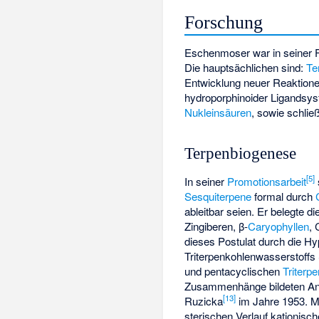
Forschung
Eschenmoser war in seiner F
Die hauptsächlichen sind:
Te
Entwicklung neuer Reaktione
hydroporphinoider Ligandsy
Nukleinsäuren
, sowie schlie
Terpenbiogenese
[
5
]
In seiner
Promotionsarbeit
Sesquiterpene
formal durch
ableitbar seien. Er belegte 
Zingiberen, β-
Caryophyllen
, 
dieses Postulat durch die Hyp
Triterpenkohlenwasserstoffs
und pentacyclischen
Triterp
Zusammenhänge bildeten Anl
[
13
]
Ruzicka
im Jahre 1953. Mi
sterischen Verlauf kationisc