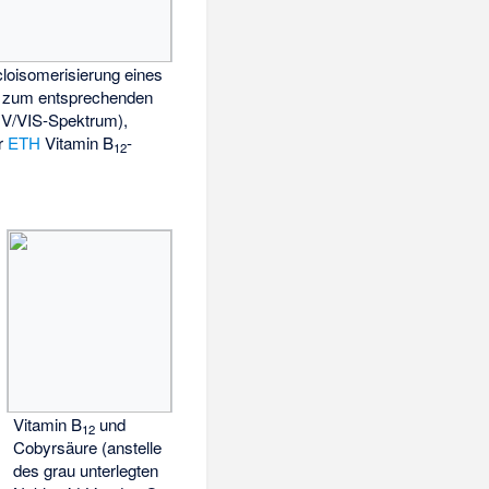
oisomerisierung eines
s zum entsprechenden
(UV/VIS-Spektrum),
er
ETH
Vitamin B
-
12
Vitamin B
und
12
Cobyrsäure (anstelle
des grau unterlegten
−