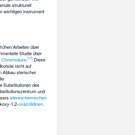
mals strukturell
m wichtigen Instrument
rühen Arbeiten über
rimentelle Studie über
[
17
]
t
Chromsäure
.
Diese
kohole nicht auf
n Abbau sterischer
le
e Substitutionen des
ubstitutionszentrum und
osers
stereochemischen
lkoxy-1,2-
oxazolidinen
.