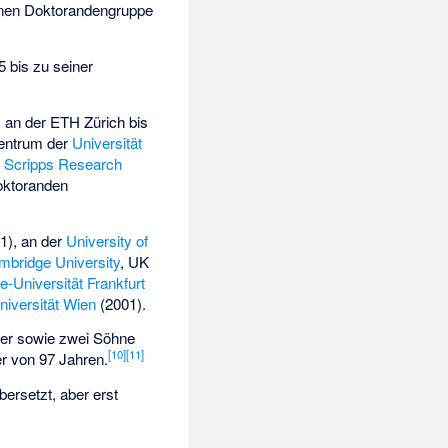
enen Doktorandengruppe
 bis zu seiner
 an der ETH Zürich bis
entrum der
Universität
m
Scripps Research
oktoranden
1), an der
University of
mbridge University
, UK
-Universität Frankfurt
niversität Wien
(2001).
ter sowie zwei Söhne
[
10
]
[
11
]
er von 97 Jahren.
bersetzt, aber erst