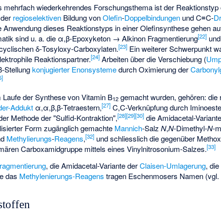
mehrfach wiederkehrendes Forschungsthema ist der Reaktionstyp 
 der
regioselektiven
Bildung von
Olefin
-
Doppelbindungen
und C≡C-
Dr
te Anwendung dieses Reaktionstyps in einer Olefinsynthese gehen au
[
22
]
atik sind u. a. die α,β-Epoxyketon → Alkinon Fragmentierung
und 
[
23
]
cyclischen δ-Tosyloxy-Carboxylaten.
Ein weiterer Schwerpunkt w
[
24
]
lektrophile Reaktionspartner.
Arbeiten über die Verschiebung (
Ump
 β-Stellung
konjugierter
Enonsysteme
durch Oximierung der
Carbonyl
6
]
m Laufe der Synthese von Vitamin B
gemacht wurden, gehören: die 
12
[
27
]
der-Addukt
α,α,β,β-Tetraestern,
C,C-Verknüpfung durch Iminoest
[
28
]
[
29
]
[
30
]
der Methode der "Sulfid-Kontraktion",
die Amidacetal-Variant
llisierter Form zugänglich gemachte
Mannich
-Salz
N
,
N
-Dimethyl-
N
-m
[
32
]
nd
Methylierungs
-
Reagens
,
und schliesslich die gegenüber Metho
[
33
]
rimären Carboxamidgruppe mittels eines Vinylnitrosonium-Salzes.
ragmentierung
, die Amidacetal-Variante der
Claisen-Umlagerung
, di
ie das
Methylenierungs-Reagens
tragen Eschenmosers Namen (vgl.
stoffen