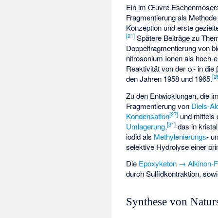
Ein im Œuvre Eschenmosers 
Fragmentierung als Methode
Konzeption und erste geziel
[
21
]
Spätere Beiträge zu Them
Doppelfragmentierung von bi
nitrosonium Ionen als hoch-e
Reaktivität von der α- in die
[
2
den Jahren 1958 und 1965.
Zu den Entwicklungen, die i
Fragmentierung von
Diels-Al
[
27
]
Kondensation
und mittels 
[
31
]
Umlagerung
,
das in krista
iodid als
Methylenierungs
- u
selektive Hydrolyse einer p
Die
Epoxyketon → Alkinon-F
durch Sulfidkontraktion, sow
Synthese von Natur