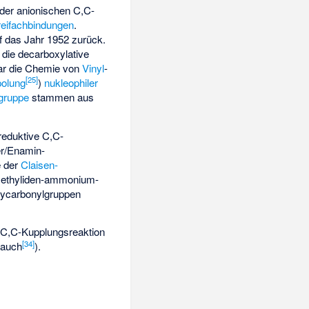
der anionischen C,C-
eifachbindungen
.
f das Jahr 1952 zurück.
die decarboxylative
ar die Chemie von
Vinyl
-
[
25
]
olung
)
nukleophiler
gruppe
stammen aus
reduktive C,C-
er/Enamin-
e der
Claisen-
ethyliden-ammonium-
xycarbonylgruppen
e C,C-Kupplungsreaktion
[
34
]
 auch
).