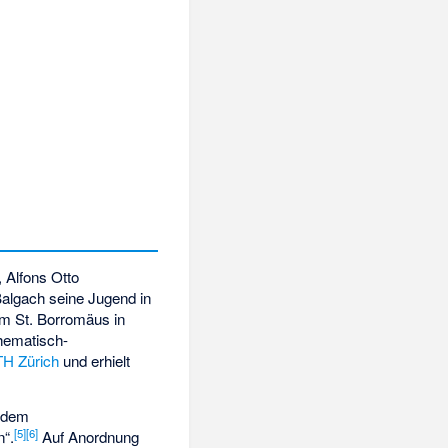
 Alfons Otto
algach seine Jugend in
um St. Borromäus in
hematisch-
H Zürich
und erhielt
 dem
[
5
]
[
6
]
n“.
Auf Anordnung