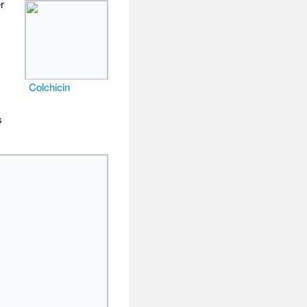
r
Colchicin
s