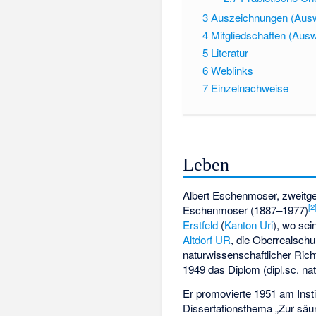
3
Auszeichnungen (Aus
4
Mitgliedschaften (Ausw
5
Literatur
6
Weblinks
7
Einzelnachweise
Leben
Albert Eschenmoser, zweitg
[
2
Eschenmoser (1887–1977)
Erstfeld
(
Kanton Uri
), wo sei
Altdorf UR
, die Oberrealschu
naturwissenschaftlicher Ric
1949 das Diplom (dipl.sc. na
Er promovierte 1951 am Inst
Dissertationsthema „Zur säu