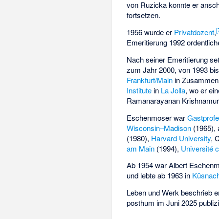
von Ruzicka konnte er ansch
fortsetzen.
[
1956 wurde er
Privatdozent
,
Emeritierung 1992 ordentlich
Nach seiner Emeritierung se
zum Jahr 2000, von 1993 bis
Frankfurt/Main
in Zusammena
Institute
in
La Jolla
, wo er e
Ramanarayanan Krishnamur
Eschenmoser war
Gastprof
Wisconsin–Madison
(1965),
(1980),
Harvard University
, 
am Main
(1994),
Université 
Ab 1954 war Albert Eschenmo
und lebte ab 1963 in
Küsnach
Leben und Werk beschrieb er 
posthum im Juni 2025 publizi