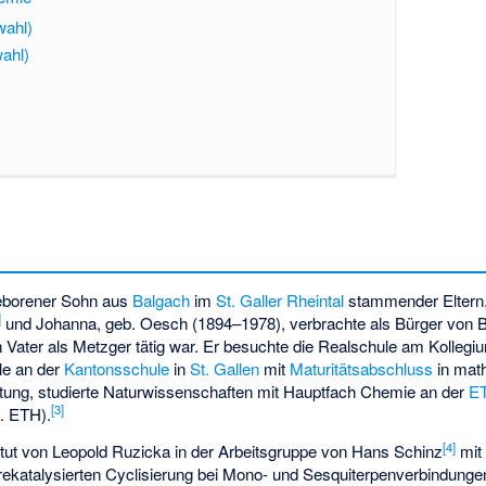
wahl)
ahl)
eborener Sohn aus
Balgach
im
St. Galler Rheintal
stammender Eltern,
]
und Johanna, geb. Oesch (1894–1978), verbrachte als Bürger von B
n Vater als Metzger tätig war. Er besuchte die Realschule am Kollegi
le an der
Kantonsschule
in
St. Gallen
mit
Maturitätsabschluss
in mat
htung, studierte Naturwissenschaften mit Hauptfach Chemie an der
ET
[
3
]
t. ETH).
[
4
]
itut von
Leopold Ruzicka
in der Arbeitsgruppe von Hans Schinz
mit
rekatalysierten Cyclisierung bei Mono- und Sesquiterpenverbindunge