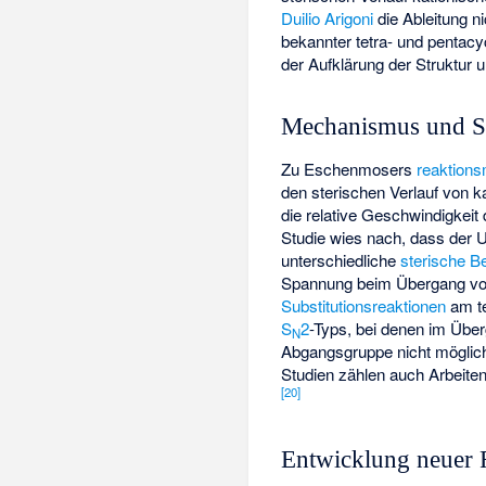
Duilio Arigoni
die Ableitung n
bekannter tetra- und pentacy
der Aufklärung der Struktur 
Mechanismus und St
Zu Eschenmosers
reaktions
den sterischen Verlauf von k
die relative Geschwindigkeit
Studie wies nach, dass der 
unterschiedliche
sterische B
Spannung beim Übergang vom
Substitutionsreaktionen
am te
S
2
-Typs, bei denen im Übe
N
Abgangsgruppe nicht möglich
Studien zählen auch Arbeiten
[
20
]
Entwicklung neuer 