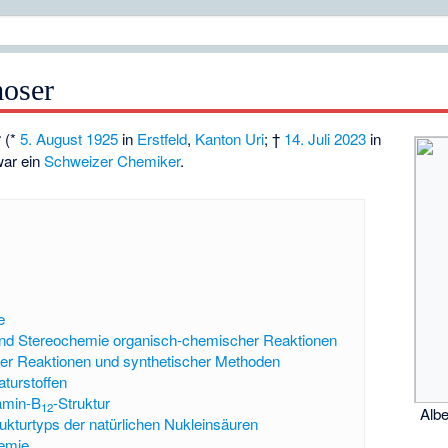
moser
r
(*
5. August
1925
in
Erstfeld
,
Kanton Uri
; †
14. Juli
2023
in
ar ein
Schweizer
Chemiker
.
e
d Stereochemie organisch-chemischer Reaktionen
er Reaktionen und synthetischer Methoden
turstoffen
tamin-B
-Struktur
12
Alb
rukturtyps der natürlichen Nukleinsäuren
hemie