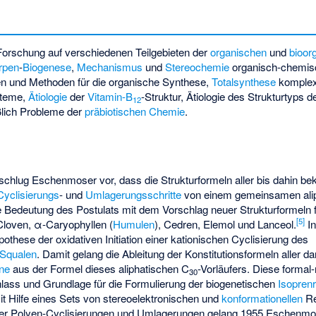
orschung auf verschiedenen Teilgebieten der
organischen
und
bioor
rpen
-
Biogenese
,
Mechanismus
und
Stereochemie
organisch-chemis
n und Methoden für die organische Synthese,
Totalsynthese
komple
steme,
Ätiologie
der
Vitamin-B
-Struktur, Ätiologie des Strukturtyps d
12
ßlich Probleme der
präbiotischen Chemie
.
schlug Eschenmoser vor, dass die Strukturformeln aller bis dahin be
Cyclisierungs
- und
Umlagerungsschritte
von einem gemeinsamen alip
die Bedeutung des Postulats mit dem Vorschlag neuer Strukturformeln 
[
5
]
Cloven, α-Caryophyllen (
Humulen
), Cedren, Elemol und Lanceol.
In
othese der oxidativen Initiation einer kationischen Cyclisierung des
Squalen
. Damit gelang die Ableitung der Konstitutionsformeln aller d
ene
aus der Formel dieses aliphatischen C
-Vorläufers. Diese forma
30
ass und Grundlage für die Formulierung der biogenetischen
Isopren
t Hilfe eines Sets von stereoelektronischen und
konformationellen
Re
her Polyen-
Cyclisierungen
und Umlagerungen gelang 1955 Eschenmo