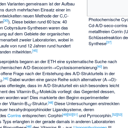
den Varianten gemeinsam ist der Aufbau
s durch mehrfachen Einsatz einer im
entwickelten neuen Methode der C,C-
Photochemische Cycl
[
30
]
on
). Diese beiden rund 60 bzw. 40
Cd-A/D-seco-corrin
en Cobyrsäure-Synthesen waren das
metallfreien Corrin 
chung auf dem Gebiete der organischen
Schlüsselreaktion d
enarbeit zweier Laboratorien, wobei in
[
37
]
Synthese
Laufe von rund 12 Jahren rund hundert
[
45
]
anden mitwirkten.
eprojekts begann an der ETH eine systematische Suche nach
[
40
]
tochemischen A/D-Secocorrin→Cyclosisomerisierung
im
 offene Frage nach der Entstehung des A/D-Strukturteils in der
[
46
]
.
Dabei wurden eine ganze Reihe solch alternativer (A→D)-
12
as offenlegte, dass im A/D-Strukturteil ein sich besonders leicht
ement des Vitamin-B
-Moleküls vorliegt: das Gegenteil dessen,
12
n worden war! Dies markierte den Beginn experimenteller
[
48
]
e der Vitamin-B
-Struktur.
Diese Untersuchungen erstreckten
12
 neuer hexahydroporphinoider Ligandsysteme, deren
[
49
]
[
50
]
[
51
]
[
52
]
[
53
]
 des
Corrins
entsprechen: Corphin
und Pyrrocorphin.
 Typs erlangten in der gerade damals in anderen Laboratorien
[
46
]
er Biosynthese
des Vitamins B
aus
Uroporphyrinogen
III