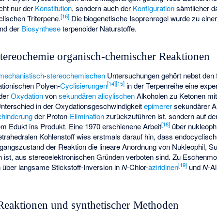
icht nur der
Konstitution
, sondern auch der
Konfiguration
sämtlicher da
[
16
]
clischen Triterpene.
Die biogenetische Isoprenregel wurde zu eine
und der
Biosynthese
terpenoider Naturstoffe.
ereochemie organisch-chemischer Reaktionen
mechanistisch
-
stereochemischen
Untersuchungen gehört nebst den f
[
14
]
[
15
]
ationischen Polyen-
Cyclisierungen
in der Terpenreihe eine expe
 der
Oxydation
von
sekundären
alicylischen
Alkoholen zu Ketonen mi
Unterschied in der Oxydationsgeschwindigkeit
epimerer
sekundärer Al
ehinderung
der Proton-
Elimination
zurückzuführen ist, sondern auf de
[
18
]
 Edukt ins Produkt. Eine 1970 erschienene Arbeit
über nukleophi
trahedralen Kohlenstoff wies erstmals darauf hin, dass endocyclisch
rgangszustand der Reaktion die lineare Anordnung von Nukleophil, S
 ist, aus stereoelektronischen Gründen verboten sind. Zu Eschenm
[
19
]
 über langsame Stickstoff-Inversion in
N
-Chlor-
aziridinen
und
N
-A
Reaktionen und synthetischer Methoden