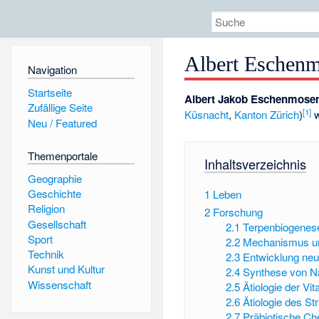
Albert Eschen
Navigation
Startseite
Albert Jakob Eschenmose
Zufällige Seite
[
1
]
Küsnacht
,
Kanton Zürich
)
w
Neu / Featured
Themenportale
Inhaltsverzeichnis
Geographie
Geschichte
1
Leben
Religion
2
Forschung
Gesellschaft
2.1
Terpenbiogenes
Sport
2.2
Mechanismus un
Technik
2.3
Entwicklung neu
Kunst und Kultur
2.4
Synthese von Na
Wissenschaft
2.5
Ätiologie der Vi
2.6
Ätiologie des St
2.7
Präbiotische C