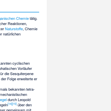
ganischen Chemie
tätig.
cher Reaktionen,
xer
Naturstoffe
, Chemie
er natürlichen
kannten cyclischen
hatischen Vorläufer
für die Sesquiterpene
 der Folge erweiterte er
amals bekannten tetra-
l-mechanistischen
regel
durch
Leopold
[
14
]
[
15
]
geln
über den
ser gemeinsam mit