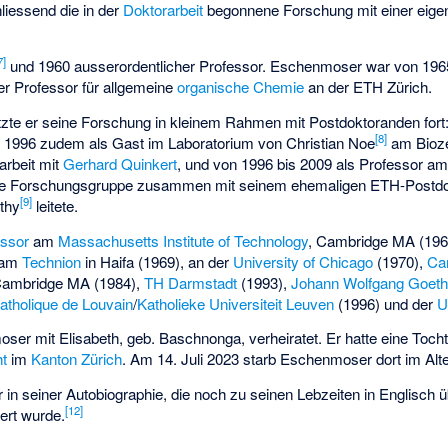
liessend die in der
Doktorarbeit
begonnene Forschung mit einer eig
7
]
und 1960 ausserordentlicher Professor. Eschenmoser war von 1965
er Professor für allgemeine
organische Chemie
an der ETH Zürich.
tzte er seine Forschung in kleinem Rahmen mit Postdoktoranden fort:
[
8
]
 1996 zudem als Gast im Laboratorium von Christian Noe
am Bioz
rbeit mit
Gerhard Quinkert
, und von 1996 bis 2009 als Professor a
ine Forschungsgruppe zusammen mit seinem ehemaligen ETH-Postd
[
9
]
thy
leitete.
essor
am
Massachusetts Institute of Technology
, Cambridge MA (196
 am
Technion
in Haifa (1969), an der
University of Chicago
(1970),
Ca
Cambridge MA (1984),
TH Darmstadt
(1993),
Johann Wolfgang Goethe
catholique de Louvain
/
Katholieke Universiteit Leuven
(1996) und der
U
ser mit Elisabeth, geb. Baschnonga, verheiratet. Er hatte eine Toch
t
im
Kanton Zürich
. Am 14. Juli 2023 starb Eschenmoser dort im Alt
in seiner Autobiographie, die noch zu seinen Lebzeiten in Englisch ü
[
12
]
ert wurde.