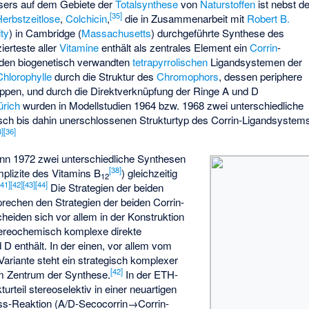
sers auf dem Gebiete der
Totalsynthese
von
Naturstoffen
ist nebst de
[
35
]
Herbstzeitlose
,
Colchicin
,
die in Zusammenarbeit mit
Robert B.
ty
) in Cambridge (
Massachusetts
) durchgeführte Synthese des
ierteste aller
Vitamine
enthält als zentrales Element ein
Corrin
-
 den biogenetisch verwandten
tetrapyrrolischen
Ligandsystemen der
Chlorophylle
durch die Struktur des
Chromophors
, dessen periphere
pen, und durch die Direktverknüpfung der Ringe A und D
rich
wurden in Modellstudien 1964 bzw. 1968 zwei unterschiedliche
ch bis dahin unerschlossenen Strukturtyp des Corrin-Ligandsystem
8
]
[
36
]
nn 1972 zwei unterschiedliche Synthesen
[
38
]
plizite des Vitamins B
) gleichzeitig
12
[
41
]
[
42
]
[
43
]
[
44
]
Die Strategien der beiden
echen den Strategien der beiden Corrin-
eiden sich vor allem in der Konstruktion
 stereochemisch komplexe direkte
D enthält. In der einen, vor allem vom
ariante steht ein strategisch komplexer
[
42
]
im Zentrum der Synthese.
In der ETH-
turteil stereoselektiv in einer neuartigen
s-Reaktion (A/D-Secocorrin→Corrin-