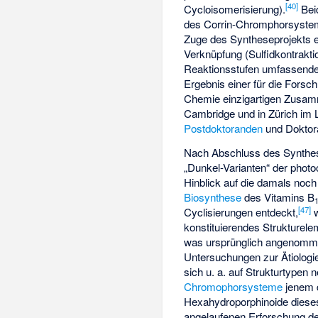
[
40
]
Cycloisomerisierung).
Bei
des Corrin-Chromphorsystem
Zuge des Syntheseprojekts 
Verknüpfung (Sulfidkontrakti
Reaktionsstufen umfassend
Ergebnis einer für die Fors
Chemie einzigartigen Zusamm
Cambridge und in Zürich im 
Postdoktoranden
und Doktor
Nach Abschluss des Synthes
„Dunkel-Varianten“ der pho
Hinblick auf die damals noch
Biosynthese
des Vitamins B
[
47
]
Cyclisierungen entdeckt,
w
konstituierendes Strukturel
was ursprünglich angenomme
Untersuchungen zur Ätiologi
sich u. a. auf Strukturtypen
Chromophorsysteme
jenem
Hexahydroporphinoide dieses
angelaufenen Erforschung d