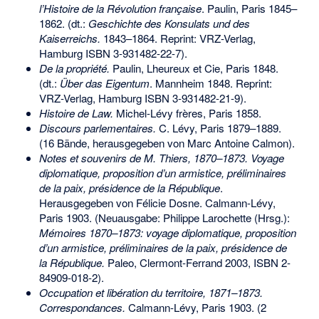
l’Histoire de la Révolution française
. Paulin, Paris 1845–
1862. (dt.:
Geschichte des Konsulats und des
Kaiserreichs.
1843–1864. Reprint: VRZ-Verlag,
Hamburg
ISBN 3-931482-22-7
).
De la propriété.
Paulin, Lheureux et Cie, Paris 1848.
(dt.:
Über das Eigentum
. Mannheim 1848. Reprint:
VRZ-Verlag, Hamburg
ISBN 3-931482-21-9
).
Histoire de Law.
Michel-Lévy frères, Paris 1858.
Discours parlementaires.
C. Lévy, Paris 1879–1889.
(16 Bände, herausgegeben von
Marc Antoine Calmon
).
Notes et souvenirs de M. Thiers, 1870–1873. Voyage
diplomatique, proposition d’un armistice, préliminaires
de la paix, présidence de la République
.
Herausgegeben von Félicie Dosne. Calmann-Lévy,
Paris 1903. (Neuausgabe: Philippe Larochette (Hrsg.):
Mémoires 1870–1873: voyage diplomatique, proposition
d’un armistice, préliminaires de la paix, présidence de
la République.
Paleo, Clermont-Ferrand 2003,
ISBN 2-
84909-018-2
).
Occupation et libération du territoire, 1871–1873.
Correspondances.
Calmann-Lévy, Paris 1903. (2