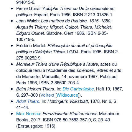
944013-6
.
Pierre Guiral:
Adolphe Thiers ou De la nécessité en
politique.
Fayard, Paris 1986,
ISBN 2-213-01825-1
.
Jean Walch:
Les maîtres de l’histoire, 1815–1850:
Augustin Thierry, Mignet, Guizot, Thiers, Michelet,
Edgard Quinet.
Slatkine, Genf 1986,
ISBN 2-05-
100719-5
.
Frédéric Martel
:
Philosophie du droit et philosophie
politique d’Adolphe Thiers.
LGDJ, Paris 1995,
ISBN 2-
275-00252-9
.
Monsieur Thiers d’une République à l’autre
, actes du
colloque tenu à l’Académie des sciences, lettres et arts
de Marseille, Marseille, 14 novembre 1997. Publisud,
Paris 1998,
ISBN 2-86600-703-4
.
Beim kleinen Thiers
. In:
Die Gartenlaube
. Heft 19, 1867,
S.
297–300
(
Volltext
[
Wikisource
]).
Adolf Thiers
. In:
Hottinger’s Volksblatt
, 1878, Nr. 6, S.
41–44.
Max Nordau
:
Französische Staatsmänner
. Musaicum
Books, 2017,
ISBN 978-80-7583-357-0
,
S.
28–43
(Erstausgabe: 1916).