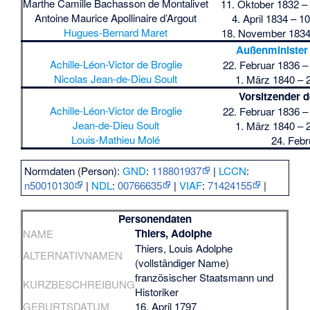
Marthe Camille Bachasson de Montalivet
11. Oktober 1832 –
Antoine Maurice Apollinaire d’Argout
4. April 1834 – 
Hugues-Bernard Maret
18. November 1834 
Außenminister 
Achille-Léon-Victor de Broglie
22. Februar 1836 –
Nicolas Jean-de-Dieu Soult
1. März 1840 – 
Vorsitzender d
Achille-Léon-Victor de Broglie
22. Februar 1836 –
Jean-de-Dieu Soult
1. März 1840 – 
Louis-Mathieu Molé
24. Febr
Normdaten (Person):
GND
:
118801937
|
LCCN
:
n50010130
|
NDL
:
00766635
|
VIAF
:
71424155
|
Personendaten
Thiers, Adolphe
NAME
Thiers, Louis Adolphe
ALTERNATIVNAMEN
(vollständiger Name)
französischer Staatsmann und
KURZBESCHREIBUNG
Historiker
GEBURTSDATUM
16. April 1797