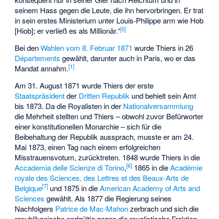
seinem Hass gegen die Leute, die ihn hervorbringen. Er trat
in sein erstes Ministerium unter Louis-Philippe arm wie Hob
[
5
]
[Hiob]; er verließ es als Millionär.“
Bei den
Wahlen vom 8. Februar 1871
wurde Thiers in 26
Départements
gewählt, darunter auch in Paris, wo er das
[
1
]
Mandat annahm.
Am 31. August 1871 wurde Thiers der erste
Staatspräsident
der
Dritten Republik
und behielt sein Amt
bis 1873. Da die Royalisten in der
Nationalversammlung
die Mehrheit stellten und Thiers – obwohl zuvor Befürworter
einer konstitutionellen Monarchie – sich für die
Beibehaltung der Republik aussprach, musste er am 24.
Mai 1873, einen Tag nach einem erfolgreichen
Misstrauensvotum, zurücktreten. 1848 wurde Thiers in die
[
6
]
Accademia delle Scienze di Torino
,
1865 in die
Académie
royale des Sciences, des Lettres et des Beaux-Arts de
[
7
]
Belgique
und 1875 in die
American Academy of Arts and
Sciences
gewählt. Als 1877 die Regierung seines
Nachfolgers
Patrice de Mac-Mahon
zerbrach und sich die
republikanische endgültig gegen die royalistische Fraktion