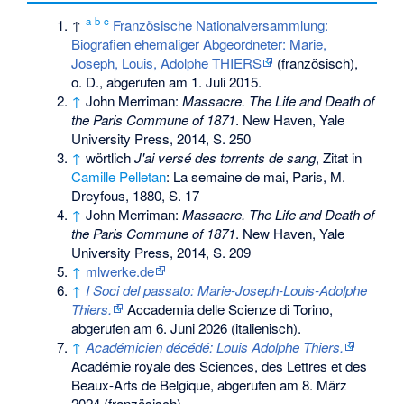
a
b
c
↑
Französische Nationalversammlung:
Biografien ehemaliger Abgeordneter: Marie,
Joseph, Louis, Adolphe THIERS
(französisch),
o. D., abgerufen am 1. Juli 2015.
↑
John Merriman:
Massacre. The Life and Death of
the Paris Commune of 1871
. New Haven, Yale
University Press, 2014, S. 250
↑
wörtlich
J'ai versé des torrents de sang
, Zitat in
Camille Pelletan
: La semaine de mai, Paris, M.
Dreyfous, 1880, S. 17
↑
John Merriman:
Massacre. The Life and Death of
the Paris Commune of 1871
. New Haven, Yale
University Press, 2014, S. 209
↑
mlwerke.de
↑
I Soci del passato: Marie-Joseph-Louis-Adolphe
Thiers.
Accademia delle Scienze di Torino,
abgerufen am 6. Juni 2026
(italienisch).
↑
Académicien décédé: Louis Adolphe Thiers.
Académie royale des Sciences, des Lettres et des
Beaux-Arts de Belgique,
abgerufen am 8. März
2024
(französisch).