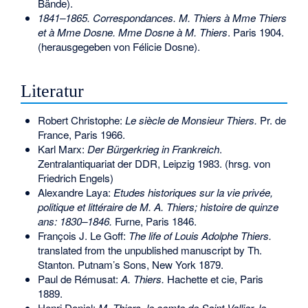
Bände).
1841–1865. Correspondances. M. Thiers à Mme Thiers
et à Mme Dosne. Mme Dosne à M. Thiers
. Paris 1904.
(herausgegeben von Félicie Dosne).
Literatur
Robert Christophe:
Le siècle de Monsieur Thiers.
Pr. de
France, Paris 1966.
Karl Marx:
Der Bürgerkrieg in Frankreich
.
Zentralantiquariat der DDR, Leipzig 1983. (hrsg. von
Friedrich Engels)
Alexandre Laya:
Etudes historiques sur la vie privée,
politique et littéraire de M. A. Thiers; histoire de quinze
ans: 1830–1846.
Furne, Paris 1846.
François J. Le Goff:
The life of Louis Adolphe Thiers.
translated from the unpublished manuscript by Th.
Stanton. Putnam’s Sons, New York 1879.
Paul de Rémusat:
A. Thiers.
Hachette et cie, Paris
1889.
Henri Doniol:
M. Thiers, le comte de Saint Vallier, le