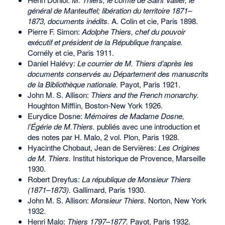
général de Manteuffel; libération du territoire 1871–
1873, documents inédits.
A. Colin et cie, Paris 1898.
Pierre F. Simon:
Adolphe Thiers, chef du pouvoir
exécutif et président de la République française.
Cornély et cie, Paris 1911.
Daniel Halévy:
Le courrier de M. Thiers d’après les
documents conservés au Département des manuscrits
de la Bibliothèque nationale.
Payot, Paris 1921.
John M. S. Allison:
Thiers and the French monarchy.
Houghton Mifflin, Boston-New York 1926.
Eurydice Dosne:
Mémoires de Madame Dosne,
l’Égérie de M.Thiers.
publiés avec une introduction et
des notes par H. Malo, 2 vol. Plon, Paris 1928.
Hyacinthe Chobaut, Jean de Servières:
Les Origines
de M. Thiers.
Institut historique de Provence, Marseille
1930.
Robert Dreyfus:
La république de Monsieur Thiers
(1871–1873).
Gallimard, Paris 1930.
John M. S. Allison:
Monsieur Thiers.
Norton, New York
1932.
Henri Malo:
Thiers 1797–1877.
Payot, Paris 1932.