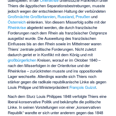
überspielen. In der
Orientkrise
unterstützte Frankreich unter
Thiers die ägyptischen Separationsbestrebungen, musste
jedoch wegen der entschiedenen Haltung der verbündeten
Großmächte
Großbritannien
,
Russland
,
Preußen
und
Österreich
einlenken. Von diesem Misserfolg sollte mit der
Rheinkrise
abgelenkt werden, die durch französische
Forderungen nach dem Rhein als französischer Ostgrenze
ausgelöst wurde. Die Ausweitung des französischen
Einflusses bis an den Rhein sowie im Mittelmeer waren
Thiers’ zentrale politische Forderungen. Nicht zuletzt
dadurch geriet er in Konflikt mit dem König und mit
großbürgerlichen
Kreisen, worauf er im Oktober 1840 –
nach den Misserfolgen in der Orientkrise und der
Rheinkrise – zurücktreten musste und ins oppositionelle
Lager wechselte. Allerdings wandte sich Thiers noch
stärker gegen die radikale republikanische Linke als gegen
Louis Philippe und Ministerpräsident
François Guizot
.
Nach dem Sturz Louis Philippes 1848 verfolgte Thiers eine
liberal-konservative Politik und bekämpfte die politische
Linke. In seinen Vorstellungen von einer „konservativen
Republik“ wandte er sich unter anderem gegen das 1848