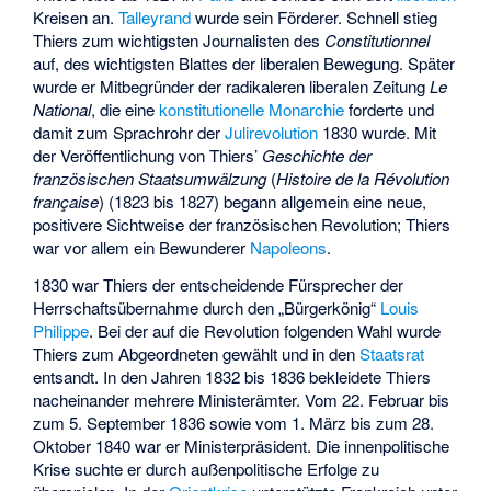
Kreisen an.
Talleyrand
wurde sein Förderer. Schnell stieg
Thiers zum wichtigsten Journalisten des
Constitutionnel
auf, des wichtigsten Blattes der liberalen Bewegung. Später
wurde er Mitbegründer der radikaleren liberalen Zeitung
Le
National
, die eine
konstitutionelle Monarchie
forderte und
damit zum Sprachrohr der
Julirevolution
1830 wurde. Mit
der Veröffentlichung von Thiers’
Geschichte der
französischen Staatsumwälzung
(
Histoire de la Révolution
française
) (1823 bis 1827) begann allgemein eine neue,
positivere Sichtweise der französischen Revolution; Thiers
war vor allem ein Bewunderer
Napoleons
.
1830 war Thiers der entscheidende Fürsprecher der
Herrschaftsübernahme durch den „Bürgerkönig“
Louis
Philippe
. Bei der auf die Revolution folgenden Wahl wurde
Thiers zum Abgeordneten gewählt und in den
Staatsrat
entsandt. In den Jahren 1832 bis 1836 bekleidete Thiers
nacheinander mehrere Ministerämter. Vom 22. Februar bis
zum 5. September 1836 sowie vom 1. März bis zum 28.
Oktober 1840 war er Ministerpräsident. Die innenpolitische
Krise suchte er durch außenpolitische Erfolge zu