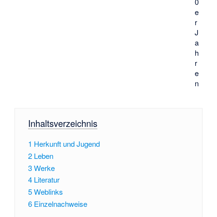
0
e
r
J
a
h
r
e
n
Inhaltsverzeichnis
1
Herkunft und Jugend
2
Leben
3
Werke
4
Literatur
5
Weblinks
6
Einzelnachweise