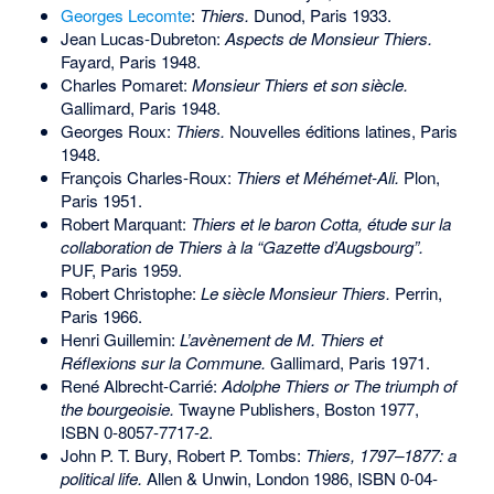
Georges Lecomte
:
Thiers.
Dunod, Paris 1933.
Jean Lucas-Dubreton:
Aspects de Monsieur Thiers.
Fayard, Paris 1948.
Charles Pomaret:
Monsieur Thiers et son siècle.
Gallimard, Paris 1948.
Georges Roux:
Thiers.
Nouvelles éditions latines, Paris
1948.
François Charles-Roux:
Thiers et Méhémet-Ali.
Plon,
Paris 1951.
Robert Marquant:
Thiers et le baron Cotta, étude sur la
collaboration de Thiers à la “Gazette d’Augsbourg”.
PUF, Paris 1959.
Robert Christophe:
Le siècle Monsieur Thiers.
Perrin,
Paris 1966.
Henri Guillemin:
L’avènement de M. Thiers et
Réflexions sur la Commune.
Gallimard, Paris 1971.
René Albrecht-Carrié:
Adolphe Thiers or The triumph of
the bourgeoisie.
Twayne Publishers, Boston 1977,
ISBN 0-8057-7717-2
.
John P. T. Bury, Robert P. Tombs:
Thiers, 1797–1877: a
political life.
Allen & Unwin, London 1986,
ISBN 0-04-