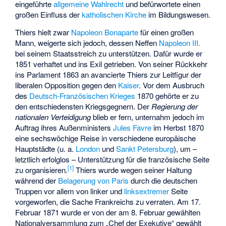
eingeführte
allgemeine Wahlrecht
und befürwortete einen
großen Einfluss der
katholischen Kirche
im Bildungswesen.
Thiers hielt zwar
Napoleon Bonaparte
für einen großen
Mann, weigerte sich jedoch, dessen Neffen
Napoleon III.
bei seinem Staatsstreich zu unterstützen. Dafür wurde er
1851 verhaftet und ins Exil getrieben. Von seiner Rückkehr
ins Parlament 1863 an avancierte Thiers zur Leitfigur der
liberalen Opposition gegen den
Kaiser
. Vor dem Ausbruch
des
Deutsch-Französischen Krieges
1870 gehörte er zu
den entschiedensten Kriegsgegnern. Der
Regierung der
nationalen Verteidigung
blieb er fern, unternahm jedoch im
Auftrag ihres Außenministers
Jules Favre
im Herbst 1870
eine sechswöchige Reise in verschiedene europäische
Hauptstädte (u. a.
London
und
Sankt Petersburg
), um –
letztlich erfolglos – Unterstützung für die französische Seite
[
1
]
zu organisieren.
Thiers wurde wegen seiner Haltung
während der
Belagerung von Paris
durch die deutschen
Truppen vor allem von linker und
linksextremer
Seite
vorgeworfen, die Sache Frankreichs zu verraten. Am 17.
Februar 1871 wurde er von der am 8. Februar gewählten
Nationalversammlung zum „Chef der Exekutive“ gewählt