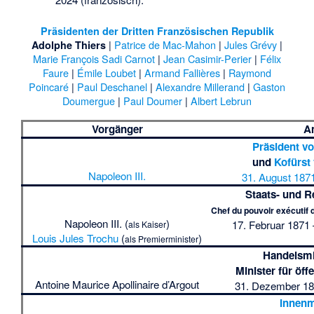
Präsidenten der Dritten Französischen Republik
|
Patrice de Mac-Mahon
|
Jules Grévy
|
Adolphe Thiers
Marie François Sadi Carnot
|
Jean Casimir-Perier
|
Félix
Faure
|
Émile Loubet
|
Armand Fallières
|
Raymond
Poincaré
|
Paul Deschanel
|
Alexandre Millerand
|
Gaston
Doumergue
|
Paul Doumer
|
Albert Lebrun
Vorgänger
A
Präsident vo
und
Kofürst
Napoleon III.
31. August 1871
Staats- und R
Chef du pouvoir exécutif 
Napoleon III. (
)
17. Februar 1871 
als Kaiser
Louis Jules Trochu
(
)
als Premierminister
Handelsmi
Minister für öff
Antoine Maurice Apollinaire d’Argout
31. Dezember 183
Innenm