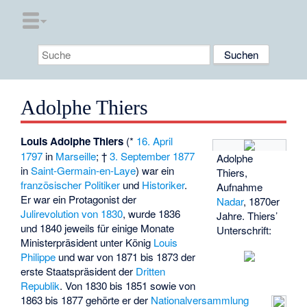
Adolphe Thiers
Louis Adolphe Thiers
(*
16. April
1797
in
Marseille
; †
3. September
1877
Adolphe
in
Saint-Germain-en-Laye
) war ein
Thiers,
französischer
Politiker
und
Historiker
.
Aufnahme
Er war ein Protagonist der
Nadar
, 1870er
Julirevolution von 1830
, wurde 1836
Jahre. Thiers’
und 1840 jeweils für einige Monate
Unterschrift:
Ministerpräsident unter König
Louis
Philippe
und war von 1871 bis 1873 der
erste Staatspräsident der
Dritten
Republik
. Von 1830 bis 1851 sowie von
1863 bis 1877 gehörte er der
Nationalversammlung