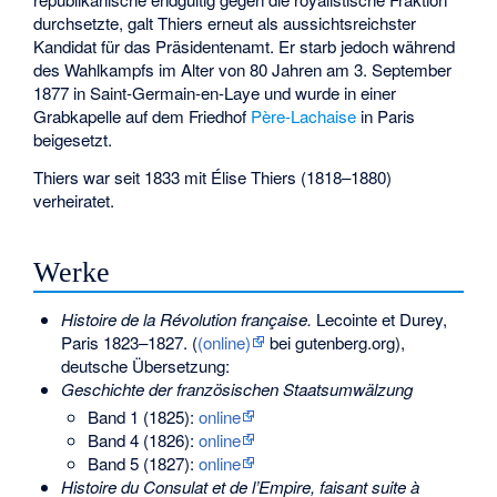
durchsetzte, galt Thiers erneut als aussichtsreichster
Kandidat für das Präsidentenamt. Er starb jedoch während
des Wahlkampfs im Alter von 80 Jahren am 3. September
1877 in Saint-Germain-en-Laye und wurde in einer
Grabkapelle auf dem Friedhof
Père-Lachaise
in Paris
beigesetzt.
Thiers war seit 1833 mit Élise Thiers (1818–1880)
verheiratet.
Werke
Histoire de la Révolution française.
Lecointe et Durey,
Paris 1823–1827. (
(online)
bei gutenberg.org),
deutsche Übersetzung:
Geschichte der französischen Staatsumwälzung
Band 1 (1825):
online
Band 4 (1826):
online
Band 5 (1827):
online
Histoire du Consulat et de l’Empire, faisant suite à