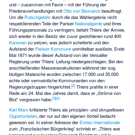
und – zusammen mit Favre – mit der Führung der
Friedensverhandlungen mit
Otto von Bismarck
beauftragt.
Um die
Putschgefahr
durch die das Wahlergebnis nicht
respektierenden Teile der Pariser
Nationalgarde
und ihres
Führungspersonals zu verringern, befahl Thiers der Armee,
sich wieder in den Besitz der zuvor gestohlenen rund 400
Kanonen
zu setzen, was jedoch scheiterte und den
Aufstand der
Pariser Kommune
unmittelbar auslöste. Ende
Mai 1871 wurde dieser Aufstand von der Versailler
Regierung unter Thiers’ Leitung niedergeschlagen. Bei den
anschließenden Massenexekutionen während der sog.
blutigen Maiwoche
wurden zwischen 17.000 und 35.000
echte oder vermeintliche Kommunarden von den
[
2
]
Regierungstruppen hingerichtet.
Thiers prahlte in einer
Rede am 24. Mai des Jahres damit, dass er „Ströme von
[
3
]
[
4
]
Blut“ vergossen habe.
Karl Marx
kritisierte Thiers als prinzipien- und skrupellosen
Opportunisten
, der nur auf den eigenen Vorteil bedacht
gewesen sei. In seiner Adresse der
Ersten Internationale
zum „Französischen Bürgerkrieg“ schrieb er: „Thiers war
konsequent nur in seiner Gier nach Reichtum und in