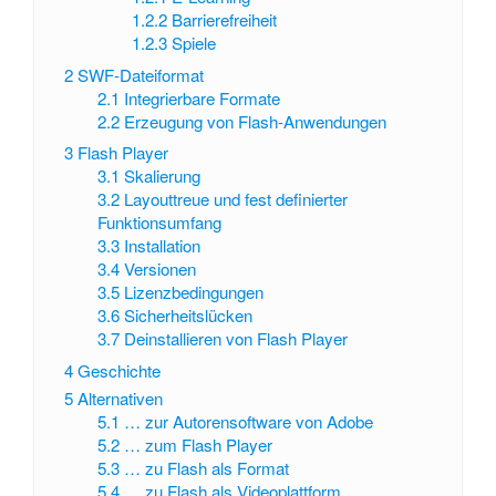
1.2.2
Barrierefreiheit
1.2.3
Spiele
2
SWF-Dateiformat
2.1
Integrierbare Formate
2.2
Erzeugung von Flash-Anwendungen
3
Flash Player
3.1
Skalierung
3.2
Layouttreue und fest definierter
Funktionsumfang
3.3
Installation
3.4
Versionen
3.5
Lizenzbedingungen
3.6
Sicherheitslücken
3.7
Deinstallieren von Flash Player
4
Geschichte
5
Alternativen
5.1
… zur Autorensoftware von Adobe
5.2
… zum Flash Player
5.3
… zu Flash als Format
5.4
… zu Flash als Videoplattform