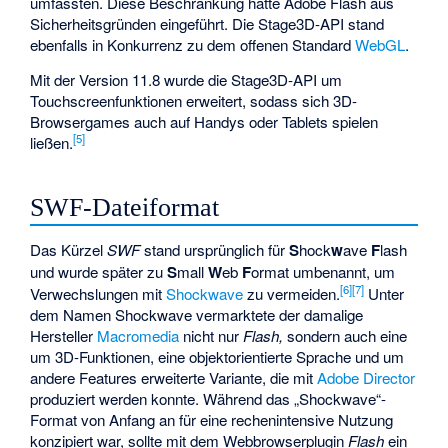
umfassten. Diese Beschränkung hatte Adobe Flash aus
Sicherheitsgründen eingeführt. Die Stage3D-API stand
ebenfalls in Konkurrenz zu dem offenen Standard
WebGL
.
Mit der Version 11.8 wurde die Stage3D-API um
Touchscreenfunktionen erweitert, sodass sich 3D-
Browsergames auch auf Handys oder Tablets spielen
[
5
]
ließen.
SWF-Dateiformat
Das Kürzel
SWF
stand ursprünglich für
S
hock
w
ave
F
lash
und wurde später zu
S
mall
W
eb
F
ormat umbenannt, um
[
6
]
[
7
]
Verwechslungen mit
Shockwave
zu vermeiden.
Unter
dem Namen Shockwave vermarktete der damalige
Hersteller
Macromedia
nicht nur
Flash,
sondern auch eine
um 3D-Funktionen, eine objektorientierte Sprache und um
andere Features erweiterte Variante, die mit
Adobe Director
produziert werden konnte. Während das „Shockwave“-
Format von Anfang an für eine rechenintensive Nutzung
konzipiert war, sollte mit dem Webbrowserplugin
Flash
ein