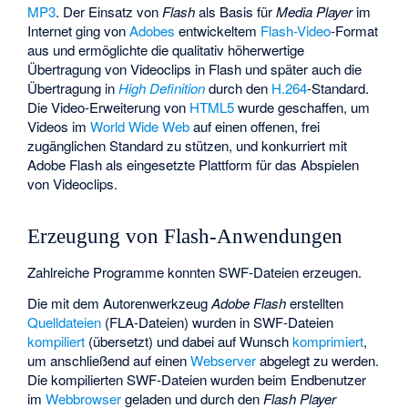
MP3
. Der Einsatz von
Flash
als Basis für
Media Player
im
Internet ging von
Adobes
entwickeltem
Flash-Video
-Format
aus und ermöglichte die qualitativ höherwertige
Übertragung von Videoclips in Flash und später auch die
Übertragung in
High Definition
durch den
H.264
-Standard.
Die Video-Erweiterung von
HTML5
wurde geschaffen, um
Videos im
World Wide Web
auf einen offenen, frei
zugänglichen Standard zu stützen, und konkurriert mit
Adobe Flash als eingesetzte Plattform für das Abspielen
von Videoclips.
Erzeugung von Flash-Anwendungen
Zahlreiche Programme konnten SWF-Dateien erzeugen.
Die mit dem Autorenwerkzeug
Adobe Flash
erstellten
Quelldateien
(FLA-Dateien) wurden in SWF-Dateien
kompiliert
(übersetzt) und dabei auf Wunsch
komprimiert
,
um anschließend auf einen
Webserver
abgelegt zu werden.
Die kompilierten SWF-Dateien wurden beim Endbenutzer
im
Webbrowser
geladen und durch den
Flash Player