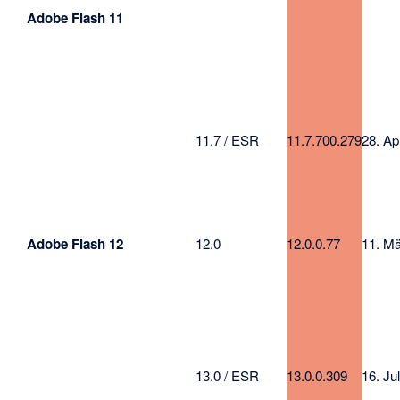
Adobe Flash 11
11.7 / ESR
11.7.700.279
28. Ap
Adobe Flash 12
12.0
12.0.0.77
11. M
13.0 / ESR
13.0.0.309
16. Ju