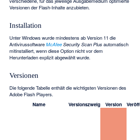
verschiedene, für das jeweilige Ausgabemedium optimierte
Versionen der Flash-Inhalte anzubieten.
Installation
Unter Windows wurde mindestens ab Version 11 die
Antivirussoftware
McAfee
Security Scan Plus
automatisch
mitinstalliert, wenn diese Option nicht vor dem
Herunterladen explizit abgewählt wurde.
Versionen
Die folgende Tabelle enthält die wichtigsten Versionen des
Adobe Flash Players.
Name
Versionszweig
Version
Veröf