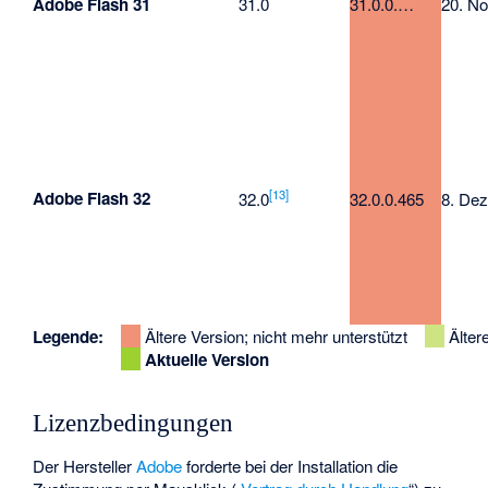
Adobe Flash 31
31.0
31.0.0.…
20. No
[
13
]
Adobe Flash 32
32.0
32.0.0.465
8. Dez
Legende:
Ältere Version; nicht mehr unterstützt
Älter
Aktuelle Version
Lizenzbedingungen
Der Hersteller
Adobe
forderte bei der Installation die