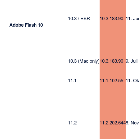
10.3 / ESR
10.3.183.90
11. Ju
Adobe Flash 10
10.3 (Mac only)
10.3.183.90
9. Jul
11.1
11.1.102.55
11. Ok
11.2
11.2.202.644
8. Nov