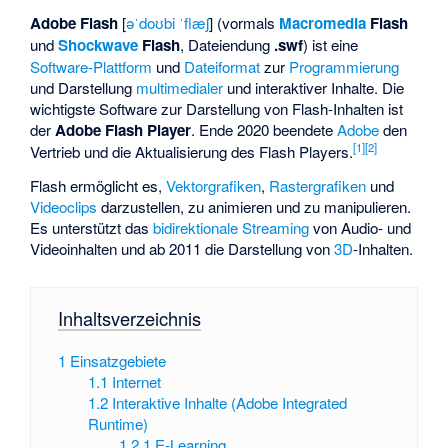
Adobe Flash
[
əˈdoʊbi ˈflæʃ
] (vormals
Macromedia
Flash
und
Shockwave
Flash
, Dateiendung
.swf
) ist eine
Software-Plattform
und
Dateiformat
zur
Programmierung
und Darstellung
multimedialer
und interaktiver Inhalte. Die
wichtigste Software zur Darstellung von Flash-Inhalten ist
der
Adobe Flash Player
. Ende 2020 beendete
Adobe
den
[
1
]
[
2
]
Vertrieb und die Aktualisierung des Flash Players.
Flash ermöglicht es,
Vektorgrafiken
,
Rastergrafiken
und
Videoclips
darzustellen, zu animieren und zu manipulieren.
Es unterstützt das
bidirektionale
Streaming
von Audio- und
Videoinhalten und ab 2011 die Darstellung von
3D
-Inhalten.
Inhaltsverzeichnis
1
Einsatzgebiete
1.1
Internet
1.2
Interaktive Inhalte (Adobe Integrated
Runtime)
1.2.1
E-Learning