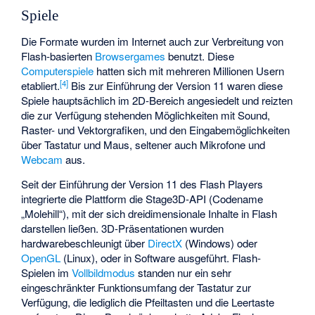
Spiele
Die Formate wurden im Internet auch zur Verbreitung von
Flash-basierten
Browsergames
benutzt. Diese
Computerspiele
hatten sich mit mehreren Millionen Usern
[
4
]
etabliert.
Bis zur Einführung der Version 11 waren diese
Spiele hauptsächlich im 2D-Bereich angesiedelt und reizten
die zur Verfügung stehenden Möglichkeiten mit Sound,
Raster- und Vektorgrafiken, und den Eingabemöglichkeiten
über Tastatur und Maus, seltener auch Mikrofone und
Webcam
aus.
Seit der Einführung der Version 11 des Flash Players
integrierte die Plattform die Stage3D-API (Codename
„Molehill“), mit der sich dreidimensionale Inhalte in Flash
darstellen ließen. 3D-Präsentationen wurden
hardwarebeschleunigt über
DirectX
(Windows) oder
OpenGL
(Linux), oder in Software ausgeführt. Flash-
Spielen im
Vollbildmodus
standen nur ein sehr
eingeschränkter Funktionsumfang der Tastatur zur
Verfügung, die lediglich die Pfeiltasten und die Leertaste