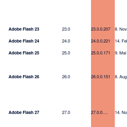
Adobe Flash 23
23.0
23.0.0.207
8. Nov
Adobe Flash 24
24.0
24.0.0.221
14. Fe
Adobe Flash 25
25.0
25.0.0.171
9. Mai
Adobe Flash 26
26.0
26.0.0.151
8. Aug
Adobe Flash 27
27.0
27.0.0.…
14. No