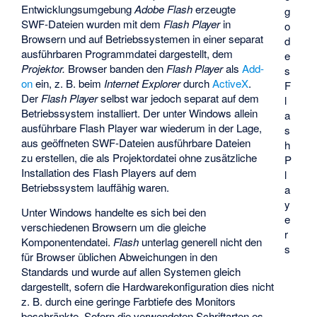
Entwicklungsumgebung
Adobe Flash
erzeugte
g
SWF-Dateien wurden mit dem
Flash Player
in
o
Browsern und auf Betriebssystemen in einer separat
d
ausführbaren Programmdatei dargestellt, dem
e
Projektor.
Browser banden den
Flash Player
als
Add-
s
on
ein, z. B. beim
Internet Explorer
durch
ActiveX
.
F
Der
Flash Player
selbst war jedoch separat auf dem
l
Betriebssystem installiert. Der unter Windows allein
a
ausführbare Flash Player war wiederum in der Lage,
s
aus geöffneten SWF-Dateien ausführbare Dateien
h
zu erstellen, die als Projektordatei ohne zusätzliche
P
Installation des Flash Players auf dem
l
Betriebssystem lauffähig waren.
a
y
Unter Windows handelte es sich bei den
e
verschiedenen Browsern um die gleiche
r
Komponentendatei.
Flash
unterlag generell nicht den
s
für Browser üblichen Abweichungen in den
Standards und wurde auf allen Systemen gleich
dargestellt, sofern die Hardwarekonfiguration dies nicht
z. B. durch eine geringe Farbtiefe des Monitors
beschränkte. Sofern die verwendeten Schriftarten es