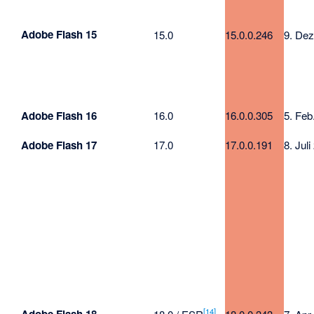
Adobe Flash 15
15.0
15.0.0.246
9. Dez
Adobe Flash 16
16.0
16.0.0.305
5. Feb
Adobe Flash 17
17.0
17.0.0.191
8. Jul
[
14
]
Adobe Flash 18