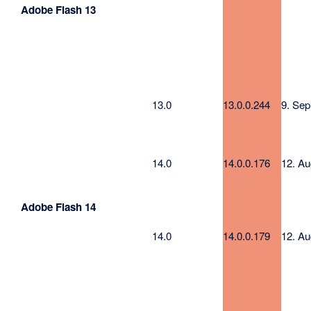
Adobe Flash 13
13.0
13.0.0.244
9. Sep
14.0
14.0.0.176
12. Au
Adobe Flash 14
14.0
14.0.0.179
12. Au