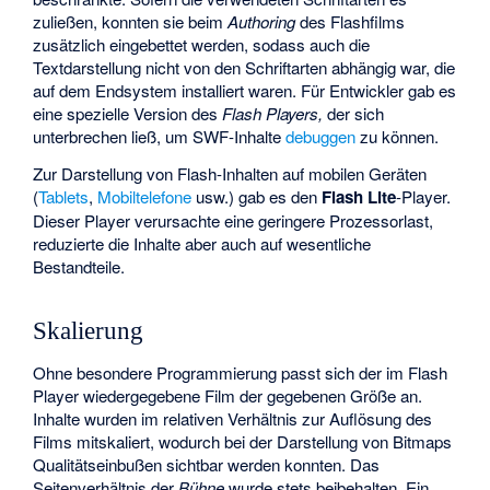
zuließen, konnten sie beim
Authoring
des Flashfilms
zusätzlich eingebettet werden, sodass auch die
Textdarstellung nicht von den Schriftarten abhängig war, die
auf dem Endsystem installiert waren. Für Entwickler gab es
eine spezielle Version des
Flash Players,
der sich
unterbrechen ließ, um SWF-Inhalte
debuggen
zu können.
Zur Darstellung von Flash-Inhalten auf mobilen Geräten
(
Tablets
,
Mobiltelefone
usw.) gab es den
Flash Lite
-Player.
Dieser Player verursachte eine geringere Prozessorlast,
reduzierte die Inhalte aber auch auf wesentliche
Bestandteile.
Skalierung
Ohne besondere Programmierung passt sich der im Flash
Player wiedergegebene Film der gegebenen Größe an.
Inhalte wurden im relativen Verhältnis zur Auflösung des
Films mitskaliert, wodurch bei der Darstellung von Bitmaps
Qualitätseinbußen sichtbar werden konnten. Das
Seitenverhältnis der
Bühne
wurde stets beibehalten. Ein