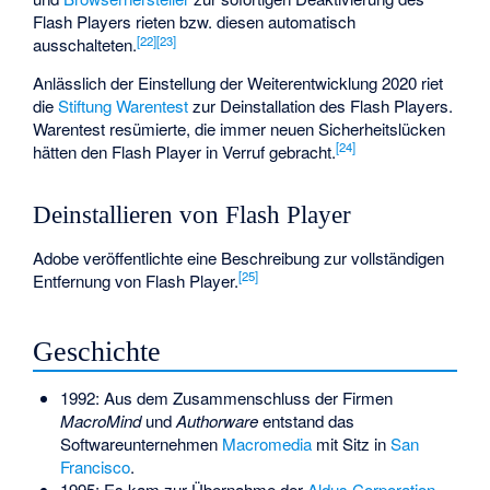
Flash Players rieten bzw. diesen automatisch
[
22
]
[
23
]
ausschalteten.
Anlässlich der Einstellung der Weiterentwicklung 2020 riet
die
Stiftung Warentest
zur Deinstallation des Flash Players.
Warentest resümierte, die immer neuen Sicherheitslücken
[
24
]
hätten den Flash Player in Verruf gebracht.
Deinstallieren von Flash Player
Adobe veröffentlichte eine Beschreibung zur vollständigen
[
25
]
Entfernung von Flash Player.
Geschichte
1992: Aus dem Zusammenschluss der Firmen
MacroMind
und
Authorware
entstand das
Softwareunternehmen
Macromedia
mit Sitz in
San
Francisco
.
1995: Es kam zur Übernahme der
Aldus Corporation
,