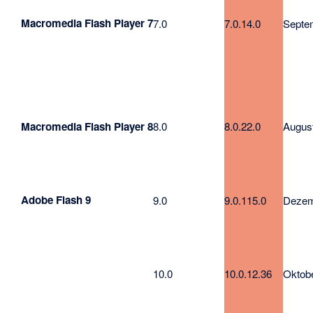
Macromedia Flash Player 7
7.0
7.0.14.0
Septe
Macromedia Flash Player 8
8.0
8.0.22.0
Augus
Adobe Flash 9
9.0
9.0.115.0
Dezem
10.0
10.0.12.36
Oktob