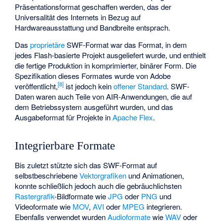
Präsentationsformat geschaffen werden, das der
Universalität des Internets in Bezug auf
Hardwareausstattung und Bandbreite entsprach.
Das
proprietäre
SWF-Format war das Format, in dem
jedes Flash-basierte Projekt ausgeliefert wurde, und enthielt
die fertige Produktion in komprimierter, binärer Form. Die
Spezifikation dieses Formates wurde von Adobe
[
8
]
veröffentlicht,
ist jedoch kein
offener Standard
. SWF-
Daten waren auch Teile von AIR-Anwendungen, die auf
dem Betriebssystem ausgeführt wurden, und das
Ausgabeformat für Projekte in
Apache Flex
.
Integrierbare Formate
Bis zuletzt stützte sich das SWF-Format auf
selbstbeschriebene
Vektorgrafiken
und Animationen,
konnte schließlich jedoch auch die gebräuchlichsten
Rastergrafik
-Bildformate wie
JPG
oder
PNG
und
Videoformate wie
MOV
,
AVI
oder
MPEG
integrieren.
Ebenfalls verwendet wurden
Audioformate
wie
WAV
oder