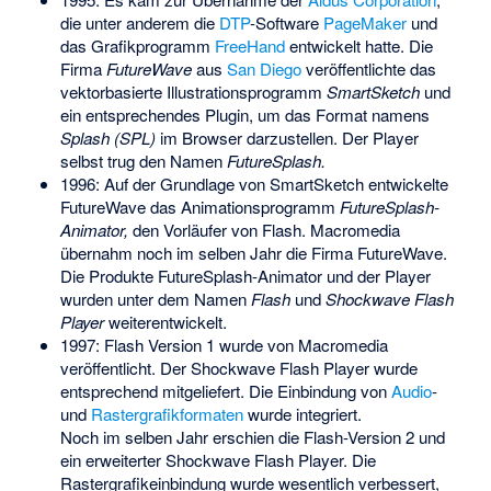
die unter anderem die
DTP
-Software
PageMaker
und
das Grafikprogramm
FreeHand
entwickelt hatte. Die
Firma
FutureWave
aus
San Diego
veröffentlichte das
vektorbasierte Illustrationsprogramm
SmartSketch
und
ein entsprechendes Plugin, um das Format namens
Splash (SPL)
im Browser darzustellen. Der Player
selbst trug den Namen
FutureSplash.
1996: Auf der Grundlage von SmartSketch entwickelte
FutureWave das Animationsprogramm
FutureSplash-
Animator,
den Vorläufer von Flash. Macromedia
übernahm noch im selben Jahr die Firma FutureWave.
Die Produkte FutureSplash-Animator und der Player
wurden unter dem Namen
Flash
und
Shockwave Flash
Player
weiterentwickelt.
1997: Flash Version 1 wurde von Macromedia
veröffentlicht. Der Shockwave Flash Player wurde
entsprechend mitgeliefert. Die Einbindung von
Audio
-
und
Rastergrafikformaten
wurde integriert.
Noch im selben Jahr erschien die Flash-Version 2 und
ein erweiterter Shockwave Flash Player. Die
Rastergrafikeinbindung wurde wesentlich verbessert,