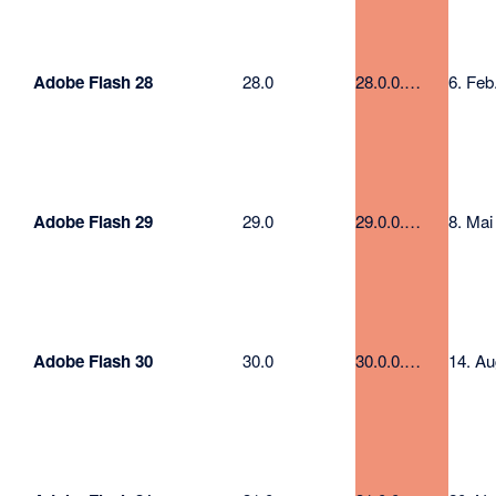
Adobe Flash 28
28.0
28.0.0.…
6. Feb
Adobe Flash 29
29.0
29.0.0.…
8. Mai
Adobe Flash 30
30.0
30.0.0.…
14. Au