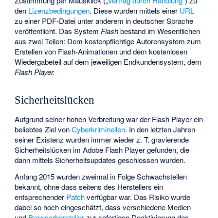
Zustimmung per Mausklick („
Vertrag durch Handlung
“) zu
den
Lizenzbedingungen
. Diese wurden mittels einer
URL
zu einer PDF-Datei unter anderem in deutscher Sprache
veröffentlicht. Das System
Flash
bestand im Wesentlichen
aus zwei Teilen: Dem kostenpflichtige Autorensystem zum
Erstellen von Flash-Animationen und dem kostenlosen
Wiedergabeteil auf dem jeweiligen Endkundensystem, dem
Flash Player.
Sicherheitslücken
Aufgrund seiner hohen Verbreitung war der Flash Player ein
beliebtes Ziel von
Cyberkriminellen
. In den letzten Jahren
seiner Existenz wurden immer wieder z. T. gravierende
Sicherheitslücken im Adobe Flash Player gefunden, die
dann mittels Sicherheitsupdates geschlossen wurden.
Anfang 2015 wurden zweimal in Folge Schwachstellen
bekannt, ohne dass seitens des Herstellers ein
entsprechender
Patch
verfügbar war. Das Risiko wurde
dabei so hoch eingeschätzt, dass verschiedene Medien
und
Browserhersteller
zur sofortigen Deaktivierung des