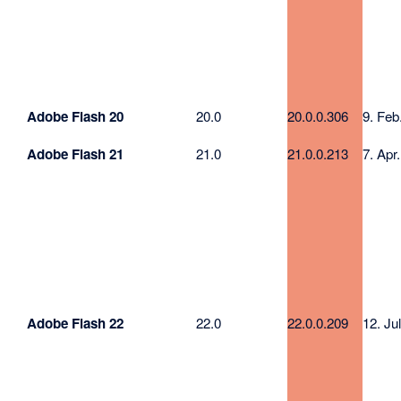
Adobe Flash 20
20.0
20.0.0.306
9. Feb
Adobe Flash 21
21.0
21.0.0.213
7. Apr
Adobe Flash 22
22.0
22.0.0.209
12. Ju