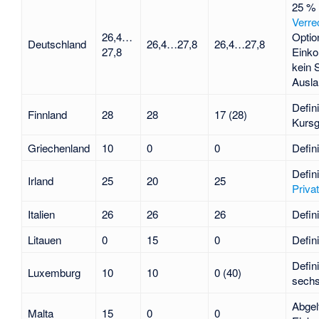
25 % 
Verre
26,4…
Optio
Deutschland
26,4…27,8
26,4…27,8
27,8
Einko
kein 
Ausla
Defin
Finnland
28
28
17 (28)
Kursg
Griechenland
10
0
0
Defin
Defin
Irland
25
20
25
Priva
Italien
26
26
26
Defin
Litauen
0
15
0
Defin
Defin
Luxemburg
10
10
0 (40)
sech
Abgel
Malta
15
0
0