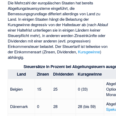
Die Mehrzahl der europäischen Staaten hat bereits
Abgeltungsteuersysteme eingeführt, die
Bemessungsgrundlage differiert allerdings von Land zu
Land. In einigen Staaten hängt die Belastung der
Kursgewinne degressiv von der Haltedauer ab (nach Ablauf
einer Haltefrist unterliegen sie in einigen Ländern keiner
Steuerpflicht mehr), in anderen werden Zinseinkünfte oder
Dividenden mit einer anderen (evtl. progressiven)
Einkommensteuer belastet. Der Steuertarif ist teilweise von
der Einkommensart (Zinsen, Dividenden,
Kursgewinne
)
abhängig.
Steuersätze in Prozent bei Abgeltungsteuern ausg
Land
Zinsen
Dividenden
Kursgewinne
Abgel
Belgien
15
25
0 (33)
Optio
Mona
Abgel
Dänemark
0
28
28 (bis 59)
Speku