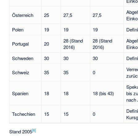
Einko
Abgel
Österreich
25
27,5
27,5
Eink
Polen
19
19
19
Defin
28 (Stand
28 (Stand
Abgel
Portugal
20
2016)
2016)
Einko
Schweden
30
30
30
Defin
Verre
Schweiz
35
35
0
zurüc
Spekul
Spanien
18
18
18 (bis 43)
bis z
nach 
Defin
Tschechien
15
15
0
Kurs
[
6
]
Stand 2005