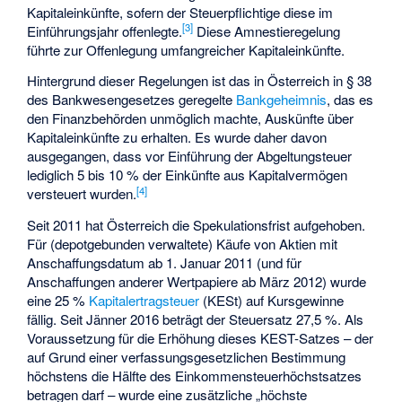
Kapitaleinkünfte, sofern der Steuerpflichtige diese im
[
3
]
Einführungsjahr offenlegte.
Diese Amnestieregelung
führte zur Offenlegung umfangreicher Kapitaleinkünfte.
Hintergrund dieser Regelungen ist das in Österreich in § 38
des Bankwesengesetzes geregelte
Bankgeheimnis
, das es
den Finanzbehörden unmöglich machte, Auskünfte über
Kapitaleinkünfte zu erhalten. Es wurde daher davon
ausgegangen, dass vor Einführung der Abgeltungsteuer
lediglich 5 bis 10 % der Einkünfte aus Kapitalvermögen
[
4
]
versteuert wurden.
Seit 2011 hat Österreich die Spekulationsfrist aufgehoben.
Für (depotgebunden verwaltete) Käufe von Aktien mit
Anschaffungsdatum ab 1. Januar 2011 (und für
Anschaffungen anderer Wertpapiere ab März 2012) wurde
eine 25 %
Kapitalertragsteuer
(KESt) auf Kursgewinne
fällig. Seit Jänner 2016 beträgt der Steuersatz 27,5 %. Als
Voraussetzung für die Erhöhung dieses KEST-Satzes – der
auf Grund einer verfassungsgesetzlichen Bestimmung
höchstens die Hälfte des Einkommensteuerhöchstsatzes
betragen darf – wurde eine zusätzliche „höchste