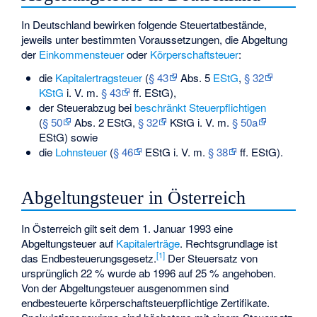
In Deutschland bewirken folgende Steuertatbestände,
jeweils unter bestimmten Voraussetzungen, die Abgeltung
der
Einkommensteuer
oder
Körperschaftsteuer
:
die
Kapitalertragsteuer
(
§ 43
Abs. 5
EStG
,
§ 32
KStG
i. V. m.
§ 43
ff. EStG),
der Steuerabzug bei
beschränkt Steuerpflichtigen
(
§ 50
Abs. 2 EStG,
§ 32
KStG i. V. m.
§ 50a
EStG) sowie
die
Lohnsteuer
(
§ 46
EStG i. V. m.
§ 38
ff. EStG).
Abgeltungsteuer in Österreich
In Österreich gilt seit dem 1. Januar 1993 eine
Abgeltungsteuer auf
Kapitalerträge
. Rechtsgrundlage ist
[
1
]
das
Endbesteuerungsgesetz
.
Der Steuersatz von
ursprünglich 22 % wurde ab 1996 auf 25 % angehoben.
Von der Abgeltungsteuer ausgenommen sind
endbesteuerte körperschaftsteuerpflichtige Zertifikate.