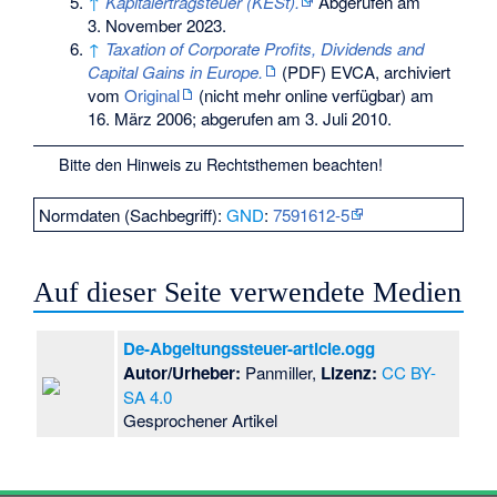
↑
Kapitalertragsteuer (KESt).
Abgerufen am
3. November 2023
.
↑
Taxation of Corporate Profits, Dividends and
Capital Gains in Europe.
(PDF) EVCA, archiviert
vom
Original
(nicht mehr online verfügbar) am
16. März 2006
;
abgerufen am 3. Juli 2010
.
Bitte den
Hinweis zu Rechtsthemen
beachten!
Normdaten (Sachbegriff):
GND
:
7591612-5
Auf dieser Seite verwendete Medien
De-Abgeltungssteuer-article.ogg
Autor/Urheber:
Panmiller,
Lizenz:
CC BY-
SA 4.0
Gesprochener Artikel