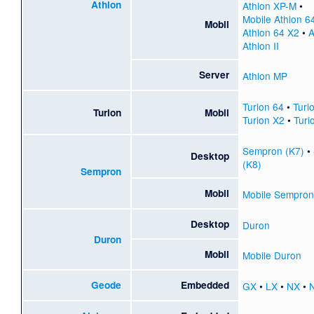
Athlon
Athlon XP-M
•
Mobile Athlon 6
Mobil
Athlon 64 X2
•
A
Athlon II
Server
Athlon MP
Turion 64
•
Turi
Turion
Mobil
Turion X2
•
Turio
Sempron (K7)
•
Desktop
(K8)
Sempron
Mobil
Mobile Sempron
Desktop
Duron
Duron
Mobil
Mobile Duron
Geode
Embedded
GX
•
LX
•
NX
•