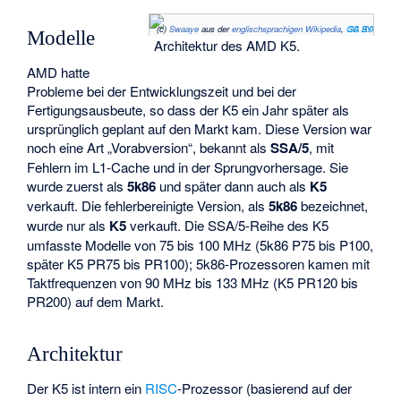
(c)
Swaaye
aus der
englischsprachigen Wikipedia
,
CC BY-SA 3.0
Modelle
Architektur des AMD K5.
AMD hatte
Probleme bei der Entwicklungszeit und bei der
Fertigungsausbeute, so dass der K5 ein Jahr später als
ursprünglich geplant auf den Markt kam. Diese Version war
noch eine Art „Vorabversion“, bekannt als
SSA/5
, mit
Fehlern im L1-Cache und in der Sprungvorhersage. Sie
wurde zuerst als
5k86
und später dann auch als
K5
verkauft. Die fehlerbereinigte Version, als
5k86
bezeichnet,
wurde nur als
K5
verkauft. Die SSA/5-Reihe des K5
umfasste Modelle von 75 bis 100 MHz (5k86 P75 bis P100,
später K5 PR75 bis PR100); 5k86-Prozessoren kamen mit
Taktfrequenzen von 90 MHz bis 133 MHz (K5 PR120 bis
PR200) auf dem Markt.
Architektur
Der K5 ist intern ein
RISC
-Prozessor (basierend auf der