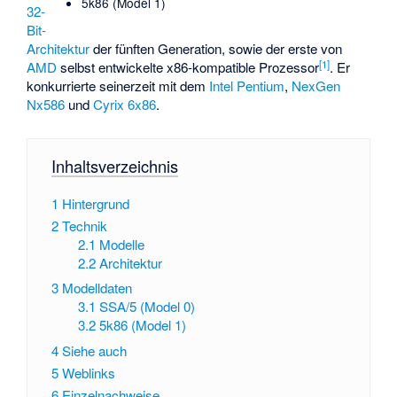
5k86 (Model 1)
32-
Bit-
Architektur
der fünften Generation, sowie der erste von
[
1
]
AMD
selbst entwickelte x86-kompatible Prozessor
. Er
konkurrierte seinerzeit mit dem
Intel Pentium
,
NexGen
Nx586
und
Cyrix 6x86
.
Inhaltsverzeichnis
1
Hintergrund
2
Technik
2.1
Modelle
2.2
Architektur
3
Modelldaten
3.1
SSA/5 (Model 0)
3.2
5k86 (Model 1)
4
Siehe auch
5
Weblinks
6
Einzelnachweise