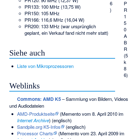
PR120: 90 MHz (12,37 W)
6
P
PR133: 100 MHz (13,75 W)
)
R
PR150: 105 MHz
1
PR166: 116,6 MHz (16,04 W)
5
PR200: 133 MHz (war ursprünglich
0
geplant, ein Verkauf fand nicht mehr statt)
A
B
R
Siehe auch
(5
k
Liste von Mikroprozessoren
8
6)
Weblinks
Commons
: AMD K5
– Sammlung von Bildern, Videos
und Audiodateien
AMD-Produktseite
(
Memento
vom 8. April 2010 im
Internet Archive
) (englisch)
Sandpile.org K5-Infos
(englisch)
Processor Charts
(
Memento
vom 23. April 2009 im