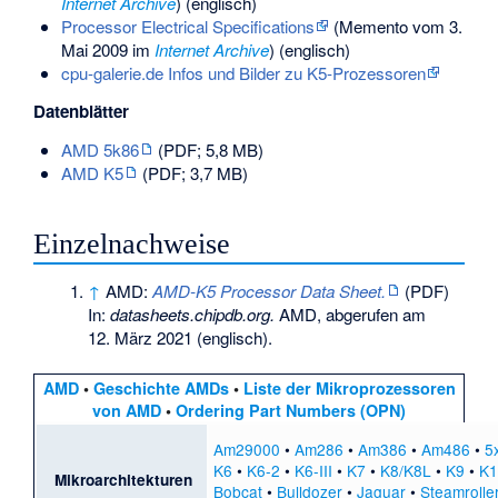
Internet Archive
) (englisch)
Processor Electrical Specifications
(
Memento
vom 3.
Mai 2009 im
Internet Archive
) (englisch)
cpu-galerie.de Infos und Bilder zu K5-Prozessoren
Datenblätter
AMD 5k86
(PDF; 5,8 MB)
AMD K5
(PDF; 3,7 MB)
Einzelnachweise
↑
AMD:
AMD-K5 Processor Data Sheet.
(PDF)
In:
datasheets.chipdb.org.
AMD,
abgerufen am
12. März 2021
(englisch).
AMD
•
Geschichte AMDs
•
Liste der Mikroprozessoren
von AMD
•
Ordering Part Numbers (OPN)
Am29000
•
Am286
•
Am386
•
Am486
•
5
K6
•
K6-2
•
K6-III
•
K7
•
K8/K8L
•
K9
•
K1
Mikroarchitekturen
Bobcat
•
Bulldozer
•
Jaguar
•
Steamrolle