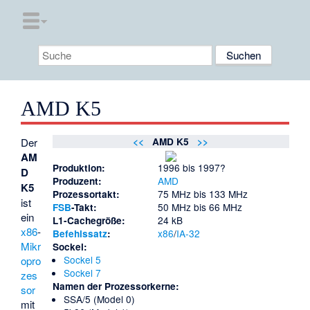
AMD K5
Der
<<
AMD K5
>>
AM
1996 bis 1997?
Produktion:
D
AMD
Produzent:
K5
75 MHz bis 133 MHz
Prozessortakt:
ist
50 MHz bis 66 MHz
FSB
-Takt:
ein
24 kB
L1-Cachegröße:
x86
-
x86
/
IA-32
Befehlssatz
:
Mikr
Sockel:
Sockel 5
opro
Sockel 7
zes
Namen der Prozessorkerne:
sor
SSA/5 (Model 0)
mit