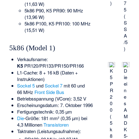
)
7
(11,63 W)
5
5k86 P90, K5 PR90: 90 MHz
(
(13,96 W)
S
5k86 P100, K5 PR100: 100 MHz
S
(15,51 W)
A
/5
5k86 (Model 1)
)
Verkaufsname:
K5
PR120/PR133/PR150/PR166
K
D
L1-Cache: 8 + 16 kB (Daten +
5
ie
Instruktionen)
P
ei
Sockel 5
und
Sockel 7
mit 60 und
R
n
66 MHz
Front Side Bus
2
e
Betriebsspannung (VCore): 3,52 V
0
s
Erscheinungsdatum: 7. Oktober 1996
0
A
Fertigungstechnik: 0,35 µm
(
M
Die
-Größe: 181 mm² (0,35 µm) bei
5
D
4,3 Millionen
Transistoren
k
K
Taktraten (Leistungsaufnahme):
8
5-