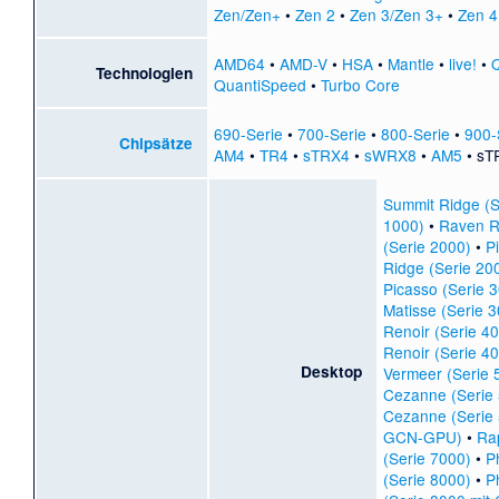
Zen/Zen+
•
Zen 2
•
Zen 3/Zen 3+
•
Zen 4
AMD64
•
AMD-V
•
HSA
•
Mantle
•
live!
•
Technologien
QuantiSpeed
•
Turbo Core
690-Serie
•
700-Serie
•
800-Serie
•
900-
Chipsätze
AM4
•
TR4
•
sTRX4
•
sWRX8
•
AM5
•
sT
Summit Ridge (S
1000)
•
Raven R
(Serie 2000)
•
P
Ridge (Serie 20
Picasso (Serie 
Matisse (Serie 
Renoir (Serie 4
Renoir (Serie 4
Desktop
Vermeer (Serie 
Cezanne (Serie
Cezanne (Serie 
GCN-GPU)
•
Ra
(Serie 7000)
•
P
(Serie 8000)
•
P