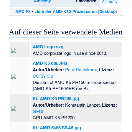
Alchemy
Embedded
Alchemy
AMD FX
•
Liste der AMD-K10-Prozessoren (Desktop)
Auf dieser Seite verwendete Medien
AMD Logo.svg
AMD
corporate logo in use since 2013.
AMD K5 die.JPG
Autor/Urheber:
Pauli Rautakorpi
,
Lizenz:
CC BY 3.0
Die shot of AMD K5 PR150 microprocessor
(AMD-K5-PR150ABR rev B).
KL AMD K5 PR200.jpg
Autor/Urheber:
Konstantin Lanzet,
Lizenz:
GFDL
CPU AMD K5-PR200
KL AMD 5k86 SSA5.jpg