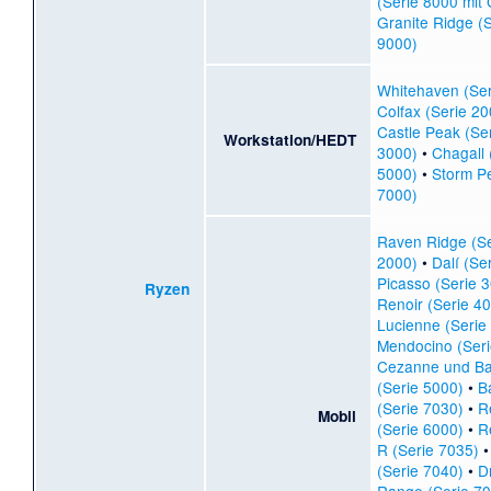
(Serie 8000 mit
Granite Ridge (S
9000)
Whitehaven (Ser
Colfax (Serie 20
Castle Peak (Se
Workstation/HEDT
3000)
•
Chagall 
5000)
•
Storm Pe
7000)
Raven Ridge (Se
2000)
•
Dalí (Se
Picasso (Serie 
Ryzen
Renoir (Serie 4
Lucienne (Serie
Mendocino (Seri
Cezanne und Ba
(Serie 5000)
•
B
(Serie 7030)
•
R
Mobil
(Serie 6000)
•
R
R (Serie 7035)
(Serie 7040)
•
D
Range (Serie 70