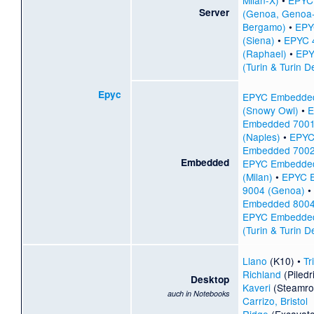
Server
(Genoa, Genoa
Bergamo)
•
EPY
(Siena)
•
EPYC 
(Raphael)
•
EPY
(Turin & Turin D
Epyc
EPYC Embedde
(Snowy Owl)
•
E
Embedded 700
(Naples)
•
EPY
Embedded 7002
Embedded
EPYC Embedde
(Milan)
•
EPYC 
9004 (Genoa)
•
Embedded 8004
EPYC Embedde
(Turin & Turin D
Llano
(K10) •
Tr
Richland
(Piledri
Desktop
Kaveri
(Steamrol
auch in Notebooks
Carrizo, Bristol
Ridge
(Excavato