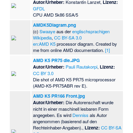
Autor/Urheber:
Konstantin Lanzet,
Lizenz:
GFDL
CPU AMD 5k86 SSA/5
AMDK5Diagram.png
(c)
Swaaye
aus der
englischsprachigen
Wikipedia
,
CC BY-SA 3.0
en:AMD K5
processor diagram. Created by
me from online AMD documentation.
[1]
AMD K5 PR75 die.JPG
Autor/Urheber:
Pauli Rautakorpi
,
Lizenz:
CC BY 3.0
Die shot of AMD K5 PR75 microprocessor
(AMD-K5-PR75ABR rev E).
AMD K5 PR166 Front.jpg
Autor/Urheber:
Die Autorenschaft wurde
nicht in einer maschinell lesbaren Form
angegeben. Es wird
Denniss
als Autor
angenommen (basierend auf den
Rechteinhaber-Angaben).,
Lizenz:
CC BY-SA