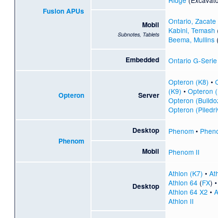
Fusion
APUs
Ontario, Zacate
Mobil
Kabini, Temash
Subnotes, Tablets
Beema, Mullins
Embedded
Ontario G-Serie
Opteron (K8)
•
(K9)
•
Opteron 
Opteron
Server
Opteron (Bulldo
Opteron (Piledri
Desktop
Phenom
•
Pheno
Phenom
Mobil
Phenom II
Athlon (K7)
•
At
Athlon 64
(
FX
) •
Desktop
Athlon 64 X2
•
A
Athlon II