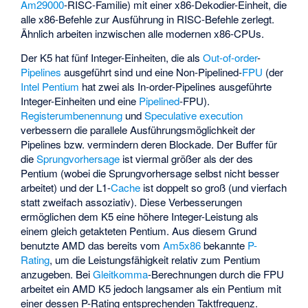
Am29000
-RISC-Familie) mit einer x86-Dekodier-Einheit, die
alle x86-Befehle zur Ausführung in RISC-Befehle zerlegt.
Ähnlich arbeiten inzwischen alle modernen x86-CPUs.
Der K5 hat fünf Integer-Einheiten, die als
Out-of-order
-
Pipelines
ausgeführt sind und eine Non-Pipelined-
FPU
(der
Intel Pentium
hat zwei als In-order-Pipelines ausgeführte
Integer-Einheiten und eine
Pipelined
-FPU).
Registerumbenennung
und
Speculative execution
verbessern die parallele Ausführungsmöglichkeit der
Pipelines bzw. vermindern deren Blockade. Der Buffer für
die
Sprungvorhersage
ist viermal größer als der des
Pentium (wobei die Sprungvorhersage selbst nicht besser
arbeitet) und der L1-
Cache
ist doppelt so groß (und vierfach
statt zweifach assoziativ). Diese Verbesserungen
ermöglichen dem K5 eine höhere Integer-Leistung als
einem gleich getakteten Pentium. Aus diesem Grund
benutzte AMD das bereits vom
Am5x86
bekannte
P-
Rating
, um die Leistungsfähigkeit relativ zum Pentium
anzugeben. Bei
Gleitkomma
-Berechnungen durch die FPU
arbeitet ein AMD K5 jedoch langsamer als ein Pentium mit
einer dessen P-Rating entsprechenden Taktfrequenz.