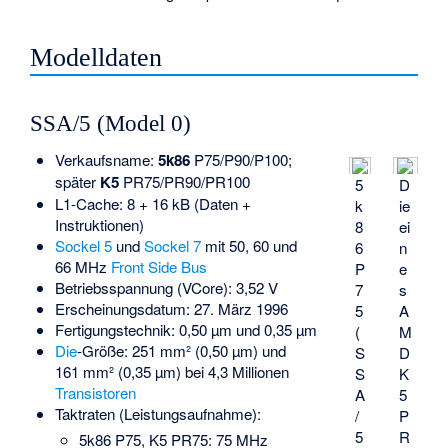
Modelldaten
SSA/5 (Model 0)
Verkaufsname:
5k86
P75/P90/P100;
später
K5
PR75/PR90/PR100
5
D
L1-Cache: 8 + 16 kB (Daten +
k
ie
Instruktionen)
8
ei
Sockel 5
und
Sockel 7
mit 50, 60 und
6
n
66 MHz
Front Side Bus
P
e
Betriebsspannung (VCore): 3,52 V
7
s
Erscheinungsdatum: 27. März 1996
5
A
Fertigungstechnik: 0,50 µm und 0,35 µm
(
M
Die
-Größe: 251 mm² (0,50 µm) und
S
D
161 mm² (0,35 µm) bei 4,3 Millionen
S
K
Transistoren
A
5
Taktraten (Leistungsaufnahme):
/
P
5
R
5k86 P75, K5 PR75: 75 MHz