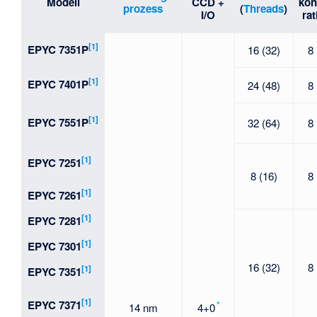
Modell
CCD +
kon
prozess
(
Threads
)
I/O
rat
[1]
EPYC 7351P
16 (32)
8
[1]
EPYC 7401P
24 (48)
8
[1]
EPYC 7551P
32 (64)
8
[1]
EPYC 7251
8 (16)
8
[1]
EPYC 7261
[1]
EPYC 7281
[1]
EPYC 7301
16 (32)
8
[1]
EPYC 7351
[1]
EPYC 7371
*
14 nm
4+0