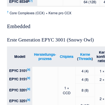
[7]
EPYC 8534P
64 (128)
†
Core Complexes (CCX) × Kerne pro CCX
Embedded
Erste Generation EPYC 3001 (Snowy Owl)
Ker
Herstellungs-
Kerne
Modell
Chiplets
konf
prozess
(
Threads
)
rati
[8]
EPYC 3101
4 (4)
1 ×
[8]
EPYC 3151
4 (8)
2 ×
1 ×
[8]
EPYC 3201
8 (8)
CCD
2 ×
[8]
EPYC 3251