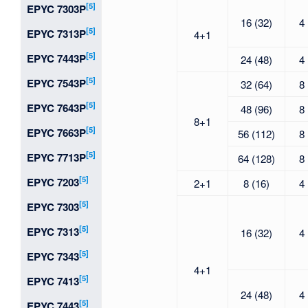
[5]
EPYC 7303P
16 (32)
4
[5]
EPYC 7313P
4+1
[5]
EPYC 7443P
24 (48)
4
[5]
EPYC 7543P
32 (64)
8
[5]
EPYC 7643P
48 (96)
8
8+1
[5]
EPYC 7663P
56 (112)
8
[5]
EPYC 7713P
64 (128)
8
[5]
EPYC 7203
2+1
8 (16)
4
[5]
EPYC 7303
[5]
EPYC 7313
16 (32)
4
[5]
EPYC 7343
4+1
[5]
EPYC 7413
24 (48)
4
[5]
EPYC 7443