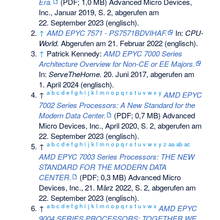
Era.
(PDF; 1,0 MB) Advanced Micro Devices,
Inc., Januar 2019,
S. 2
,
abgerufen am
22. September 2023
(englisch).
↑
AMD EPYC 7571 - PS7571BDVIHAF.
In:
CPU-
World.
Abgerufen am 21. Februar 2022
(englisch).
↑
Patrick Kennedy:
AMD EPYC 7000 Series
Architecture Overview for Non-CE or EE Majors.
In:
ServeTheHome.
20. Juni 2017,
abgerufen am
1. April 2024
(englisch).
a
b
c
d
e
f
g
h
i
j
k
l
m
n
o
p
q
r
s
t
u
v
w
x
y
↑
AMD EPYC
7002 Series Processors: A New Standard for the
Modern Data Center.
(PDF; 0,7 MB) Advanced
Micro Devices, Inc., April 2020,
S. 2
,
abgerufen am
22. September 2023
(englisch).
a
b
c
d
e
f
g
h
i
j
k
l
m
n
o
p
q
r
s
t
u
v
w
x
y
z
aa
ab
ac
↑
AMD EPYC 7003 Series Processors: THE NEW
STANDARD FOR THE MODERN DATA
CENTER.
(PDF; 0,3 MB) Advanced Micro
Devices, Inc., 21. März 2022,
S. 2
,
abgerufen am
22. September 2023
(englisch).
a
b
c
d
e
f
g
h
i
j
k
l
m
n
o
p
q
r
s
t
u
v
w
x
↑
AMD EPYC
9004 SERIES PROCESSORS: TOGETHER WE