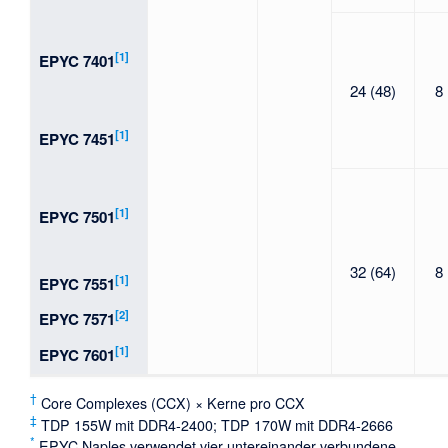
[1]
EPYC 7401
24 (48)
8
[1]
EPYC 7451
[1]
EPYC 7501
32 (64)
8
[1]
EPYC 7551
[2]
EPYC 7571
[1]
EPYC 7601
†
Core Complexes (CCX) × Kerne pro CCX
‡
TDP 155W mit DDR4-2400; TDP 170W mit DDR4-2666
*
EPYC Naples verwendet vier untereinander verbundene