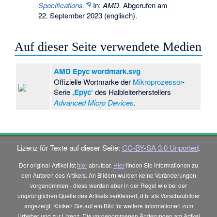
Specifications.
In:
AMD.
Abgerufen am
22. September 2023
(englisch).
Auf dieser Seite verwendete Medien
AMD Epyc wordmark.svg
Offizielle Wortmarke der
Mikroprozessor
-
Serie
‚Epyc‘
des Halbleiterherstellers
Advanced Micro Devices
.
Lizenz für Texte auf dieser Seite:
CC-BY-SA 3.0 Unported
.
Der original-Artikel ist
hier
abrufbar.
Hier
finden Sie Informationen zu
den Autoren des Artikels. An Bildern wurden keine Veränderungen
vorgenommen - diese werden aber in der Regel wie bei der
ursprünglichen Quelle des Artikels verkleinert, d.h. als Vorschaubilder
angezeigt. Klicken Sie auf ein Bild für weitere Informationen zum
Urheber und zur Lizenz. Die vorgenommenen Änderungen am Artikel