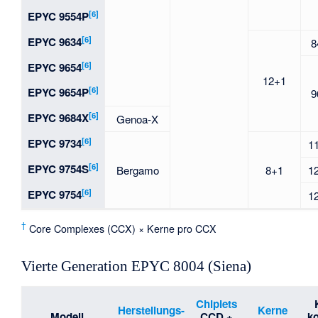
[6]
EPYC 9554P
[6]
EPYC 9634
8
[6]
EPYC 9654
12+1
[6]
EPYC 9654P
9
[6]
EPYC 9684X
Genoa-X
[6]
EPYC 9734
1
[6]
EPYC 9754S
Bergamo
8+1
1
[6]
EPYC 9754
1
†
Core Complexes (CCX) × Kerne pro CCX
Vierte Generation EPYC 8004 (Siena)
Chiplets
Herstellungs-
Kerne
Modell
CCD +
ko