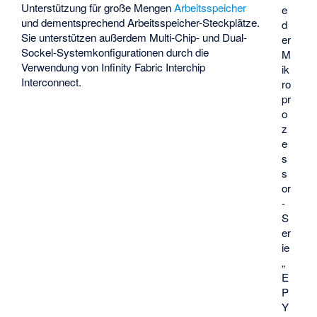
Unterstützung für große Mengen
Arbeitsspeicher
e
und dementsprechend Arbeitsspeicher-Steckplätze.
d
Sie unterstützen außerdem Multi-Chip- und Dual-
er
Sockel-Systemkonfigurationen durch die
M
Verwendung von Infinity Fabric Interchip
ik
Interconnect.
ro
pr
o
z
e
s
s
or
-
S
er
ie
„
E
P
Y