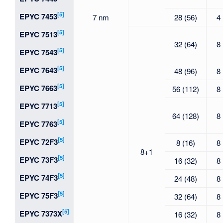
[5]
EPYC 7453
7 nm
28 (56)
4
[5]
EPYC 7513
32 (64)
8
[5]
EPYC 7543
[5]
EPYC 7643
48 (96)
8
[5]
EPYC 7663
56 (112)
8
[5]
EPYC 7713
64 (128)
8
[5]
EPYC 7763
[5]
EPYC 72F3
8 (16)
8
8+1
[5]
EPYC 73F3
16 (32)
8
[5]
EPYC 74F3
24 (48)
8
[5]
EPYC 75F3
32 (64)
8
[5]
EPYC 7373X
16 (32)
8