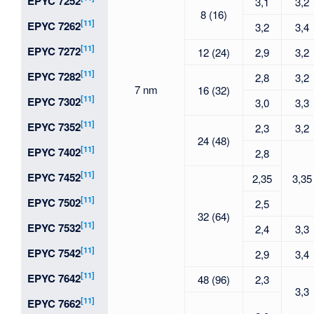
EPYC 7252
3,1
3,2
8 (16)
[11]
EPYC 7262
3,2
3,4
[11]
EPYC 7272
12 (24)
2,9
3,2
[11]
EPYC 7282
2,8
3,2
7 nm
16 (32)
[11]
EPYC 7302
3,0
3,3
[11]
EPYC 7352
2,3
3,2
24 (48)
[11]
EPYC 7402
2,8
[11]
EPYC 7452
2,35
3,35
[11]
EPYC 7502
2,5
32 (64)
[11]
EPYC 7532
2,4
3,3
[11]
EPYC 7542
2,9
3,4
[11]
EPYC 7642
48 (96)
2,3
3,3
[11]
EPYC 7662