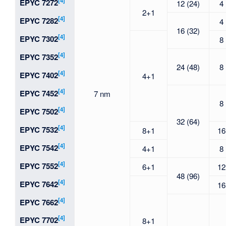
[4]
EPYC 7272
12 (24)
4
2+1
[4]
EPYC 7282
4
16 (32)
[4]
EPYC 7302
8
[4]
EPYC 7352
24 (48)
8
[4]
EPYC 7402
4+1
[4]
EPYC 7452
7 nm
8
[4]
EPYC 7502
32 (64)
[4]
EPYC 7532
8+1
16
[4]
EPYC 7542
4+1
8
[4]
EPYC 7552
6+1
12
48 (96)
[4]
EPYC 7642
16
[4]
EPYC 7662
[4]
EPYC 7702
8+1