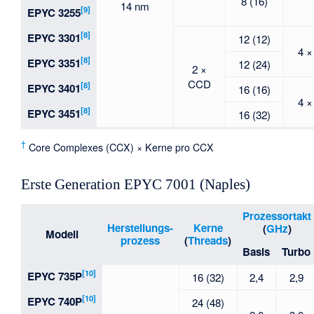
8 (16)
14 nm
[9]
EPYC 3255
[8]
EPYC 3301
12 (12)
4 ×
[8]
EPYC 3351
12 (24)
2 ×
CCD
[8]
EPYC 3401
16 (16)
4 ×
[8]
EPYC 3451
16 (32)
†
Core Complexes (CCX) × Kerne pro CCX
Erste Generation EPYC 7001 (Naples)
Prozessortakt
Herstellungs-
Kerne
(
GHz
)
Modell
prozess
(
Threads
)
Basis
Turbo
[10]
EPYC 735P
16 (32)
2,4
2,9
[10]
EPYC 740P
24 (48)