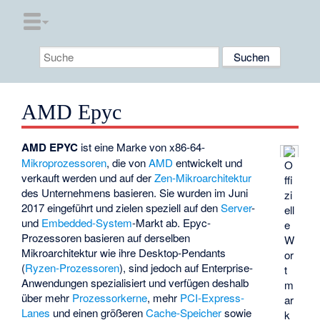
AMD Epyc
AMD EPYC
ist eine Marke von x86-64-
Mikroprozessoren
, die von
AMD
entwickelt und
O
verkauft werden und auf der
Zen-Mikroarchitektur
ffi
des Unternehmens basieren. Sie wurden im Juni
zi
2017 eingeführt und zielen speziell auf den
Server
-
ell
und
Embedded-System
-Markt ab. Epyc-
e
Prozessoren basieren auf derselben
W
Mikroarchitektur wie ihre Desktop-Pendants
or
(
Ryzen-Prozessoren
), sind jedoch auf Enterprise-
t
Anwendungen spezialisiert und verfügen deshalb
m
über mehr
Prozessorkerne
, mehr
PCI-Express-
ar
Lanes
und einen größeren
Cache-Speicher
sowie
k