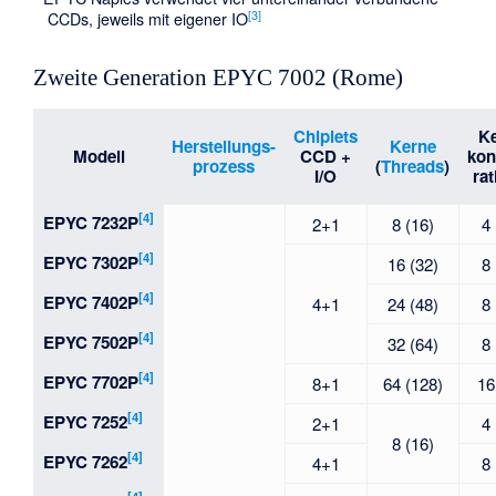
[3]
CCDs, jeweils mit eigener IO
Zweite Generation EPYC 7002 (Rome)
Chiplets
Ke
Herstellungs-
Kerne
Modell
CCD +
kon
prozess
(
Threads
)
I/O
rat
[4]
EPYC 7232P
2+1
8 (16)
4
[4]
EPYC 7302P
16 (32)
8
[4]
EPYC 7402P
4+1
24 (48)
8
[4]
EPYC 7502P
32 (64)
8
[4]
EPYC 7702P
8+1
64 (128)
16
[4]
EPYC 7252
2+1
4
8 (16)
[4]
EPYC 7262
4+1
8