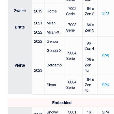
7002
64 ×
Zweite
2019
Rome
SP3
Serie
Zen 2
2021
Milan
7003
64 ×
Dritte
Serie
Zen 3
2022
Milan-X
2022
Genoa
96 ×
Zen 4
Genoa-X
9004
SP5
Serie
128 ×
Bergamo
Zen
Vierte
2023
4c
64 ×
8004
Siena
Zen
SP6
Serie
4c
Embedded
Snowy
3001
16 ×
SP4