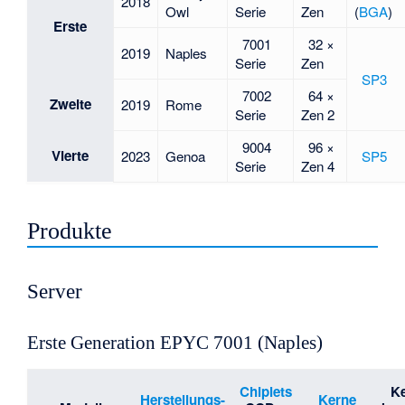
2018
Owl
Serie
Zen
(
BGA
)
Erste
7001
32 ×
2019
Naples
Serie
Zen
SP3
7002
64 ×
Zweite
2019
Rome
Serie
Zen 2
9004
96 ×
Vierte
2023
Genoa
SP5
Serie
Zen 4
Produkte
Server
Erste Generation EPYC 7001 (Naples)
Chiplets
Ke
Herstellungs-
Kerne