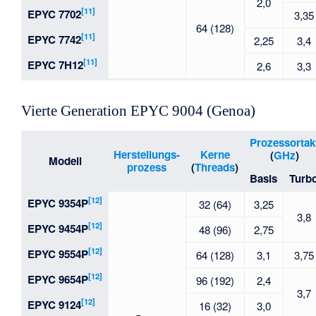
2,0
[11]
EPYC 7702
3,35
64 (128)
[11]
EPYC 7742
2,25
3,4
[11]
EPYC 7H12
2,6
3,3
Vierte Generation EPYC 9004 (Genoa)
Prozessortak
Herstellungs-
Kerne
(
GHz
)
Modell
prozess
(
Threads
)
Basis
Turb
[12]
EPYC 9354P
32 (64)
3,25
3,8
[12]
EPYC 9454P
48 (96)
2,75
[12]
EPYC 9554P
64 (128)
3,1
3,75
[12]
EPYC 9654P
96 (192)
2,4
3,7
[12]
EPYC 9124
16 (32)
3,0