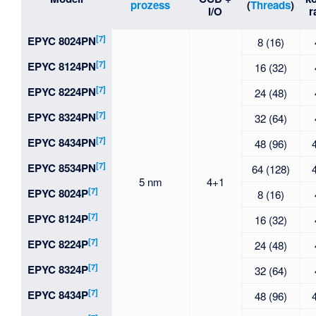
prozess
(
Threads
)
I/O
r
[7]
EPYC 8024PN
8 (16)
[7]
EPYC 8124PN
16 (32)
[7]
EPYC 8224PN
24 (48)
[7]
EPYC 8324PN
32 (64)
[7]
EPYC 8434PN
48 (96)
[7]
EPYC 8534PN
64 (128)
5 nm
4+1
[7]
EPYC 8024P
8 (16)
[7]
EPYC 8124P
16 (32)
[7]
EPYC 8224P
24 (48)
[7]
EPYC 8324P
32 (64)
[7]
EPYC 8434P
48 (96)