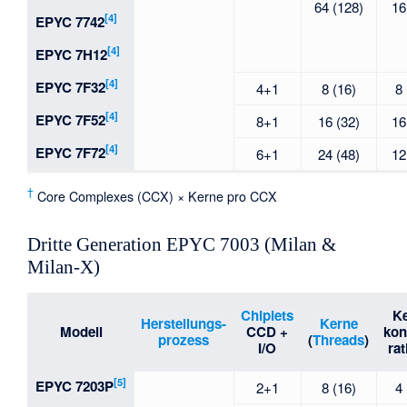
64 (128)
16
[4]
EPYC 7742
[4]
EPYC 7H12
[4]
EPYC 7F32
4+1
8 (16)
8
[4]
EPYC 7F52
8+1
16 (32)
16
[4]
EPYC 7F72
6+1
24 (48)
12
†
Core Complexes (CCX) × Kerne pro CCX
Dritte Generation EPYC 7003 (Milan &
Milan-X)
Chiplets
Ke
Herstellungs-
Kerne
Modell
CCD +
kon
prozess
(
Threads
)
I/O
rat
[5]
EPYC 7203P
2+1
8 (16)
4