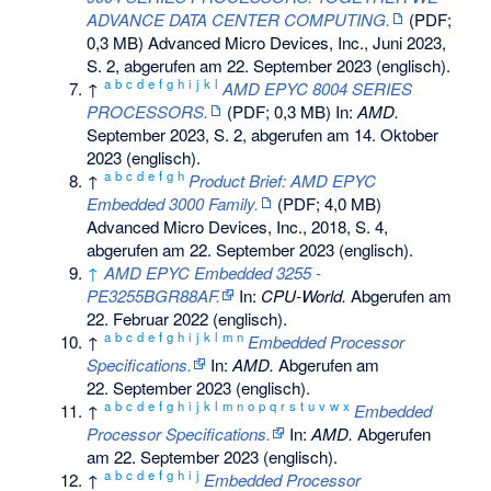
ADVANCE DATA CENTER COMPUTING.
(PDF;
0,3 MB) Advanced Micro Devices, Inc., Juni 2023,
S. 2
,
abgerufen am 22. September 2023
(englisch).
a
b
c
d
e
f
g
h
i
j
k
l
↑
AMD EPYC 8004 SERIES
PROCESSORS.
(PDF; 0,3 MB) In:
AMD.
September 2023,
S. 2
,
abgerufen am 14. Oktober
2023
(englisch).
a
b
c
d
e
f
g
h
↑
Product Brief: AMD EPYC
Embedded 3000 Family.
(PDF; 4,0 MB)
Advanced Micro Devices, Inc., 2018,
S. 4
,
abgerufen am 22. September 2023
(englisch).
↑
AMD EPYC Embedded 3255 -
PE3255BGR88AF.
In:
CPU-World.
Abgerufen am
22. Februar 2022
(englisch).
a
b
c
d
e
f
g
h
i
j
k
l
m
n
↑
Embedded Processor
Specifications.
In:
AMD.
Abgerufen am
22. September 2023
(englisch).
a
b
c
d
e
f
g
h
i
j
k
l
m
n
o
p
q
r
s
t
u
v
w
x
↑
Embedded
Processor Specifications.
In:
AMD.
Abgerufen
am 22. September 2023
(englisch).
a
b
c
d
e
f
g
h
i
j
↑
Embedded Processor