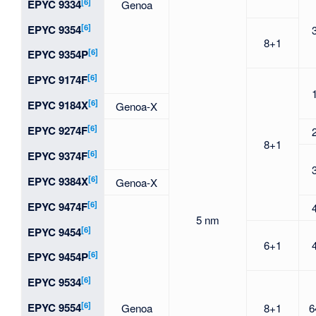
[6]
EPYC 9334
Genoa
[6]
EPYC 9354
8+1
[6]
EPYC 9354P
[6]
EPYC 9174F
[6]
EPYC 9184X
Genoa-X
[6]
EPYC 9274F
8+1
[6]
EPYC 9374F
[6]
EPYC 9384X
Genoa-X
[6]
EPYC 9474F
5 nm
[6]
EPYC 9454
6+1
[6]
EPYC 9454P
[6]
EPYC 9534
[6]
EPYC 9554
Genoa
8+1
6