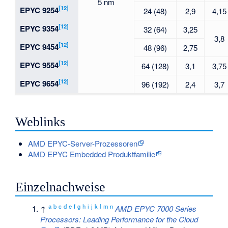
5 nm
[12]
EPYC 9254
24 (48)
2,9
4,15
[12]
EPYC 9354
32 (64)
3,25
3,8
[12]
EPYC 9454
48 (96)
2,75
[12]
EPYC 9554
64 (128)
3,1
3,75
[12]
EPYC 9654
96 (192)
2,4
3,7
Weblinks
AMD EPYC-Server-Prozessoren
AMD EPYC Embedded Produktfamilie
Einzelnachweise
a
b
c
d
e
f
g
h
i
j
k
l
m
n
↑
AMD EPYC 7000 Series
Processors: Leading Performance for the Cloud