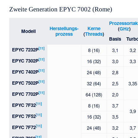
Zweite Generation EPYC 7002 (Rome)
Prozessortak
Herstellungs-
Kerne
(
GHz
)
Modell
prozess
(
Threads
)
Basis
Turb
[11]
EPYC 7232P
8 (16)
3,1
3,2
[11]
EPYC 7302P
16 (32)
3,0
3,3
[11]
EPYC 7402P
24 (48)
2,8
[11]
EPYC 7502P
32 (64)
2,5
3,35
[11]
EPYC 7702P
64 (128)
2,0
[11]
EPYC 7F32
8 (16)
3,7
3,9
[11]
EPYC 7F52
16 (32)
3,5
[11]
EPYC 7F72
24 (48)
3,2
3,7
[11]