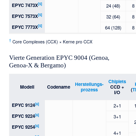
[5]
EPYC 7473X
24 (48)
8
[5]
EPYC 7573X
32 (64)
8
[5]
EPYC 7773X
64 (128)
8
†
Core Complexes (CCX) × Kerne pro CCX
Vierte Generation EPYC 9004 (Genoa,
Genoa-X & Bergamo)
Chiplets
Herstellungs-
Modell
Codename
CCD +
prozess
(
T
I/O
[6]
EPYC 9124
2+1
[6]
EPYC 9224
3+1
[6]
EPYC 9254
4+1