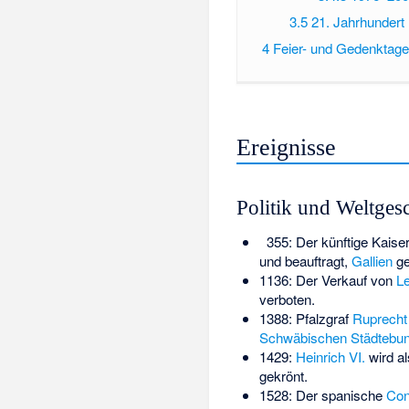
3.5
21. Jahrhundert
4
Feier- und Gedenktage
Ereignisse
Politik und Weltges
355: Der künftige Kaise
und beauftragt,
Gallien
ge
1136: Der Verkauf von
L
verboten.
1388: Pfalzgraf
Ruprecht 
Schwäbischen Städtebu
1429:
Heinrich VI.
wird al
gekrönt.
1528: Der spanische
Con