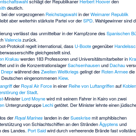
ntschaftswahl
schlägt der Republikaner
Herbert Hoover
den
ith
deutlich.
rt bei der vorgezogenen
Reichstagswahl
in der
Weimarer Republik
ibt aber weiterhin stärkste Partei vor der
SPD
. Wahlgewinner sind 
ierung verlässt das unmittelbar in der Kampfzone des
Spanischen Bü
ach
Valencia
zurück.
ot-Protokoll
regelt international, dass
U-Boote
gegenüber
Handelssch
rwasserschiffe gleichgestellt sind.
on Krakau
werden 183 Professoren und Universitätsmitarbeiter in
Kr
ftet und in die Konzentrationslager
Sachsenhausen
und
Dachau
versc
 Dnepr
während des
Zweiten Weltkriegs
gelingt der
Roten Armee
die
n Deutschen eingenommenen
Kiew
.
angriff
der
Royal Air Force
in einer
Reihe von Luftangriffen
auf
Koble
erstörung der Stadt
.
st
-Minister
Lord Moyne
wird mit seinem Fahrer in Kairo von zwei
hen
Untergrundgruppe
Lechi
getötet. Der Minister lehnte einen jüdisch
dos der
Royal Marines
landen in der
Sueskrise
mit amphibischen
erstützung von Schlachtschiffen an den Stränden
Ägyptens
und
on des Landes.
Port Said
wird durch verheerende Brände fast vollständ