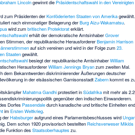
Abraham Lincoln
gewinnt die
Präsidentschaftswahl in den Vereinigten
rd zum Präsidenten der
Konföderierten Staaten von Amerika
gewählt.
tuliert nach einmonatiger Belagerung der
Burg Aizu-Wakamatsu
.
apua
wird zum
britischen
Protektorat
erklärt.
ntschaftswahl
erhält der demokratische Amtsinhaber
Grover
en Stimmen, der republikanische Herausforderer
Benjamin Harrison
ännerstimmen
auf sich vereinen und wird in der Folge zum
23.
ten Staaten
gewählt.
ntschaftswahl
besiegt der republikanische Amtsinhaber
William
tischen Herausforderer
William Jennings Bryan
zum zweiten Mal.
ch dem Bekanntwerden diskriminierender Äußerungen deutscher
Bevölkerung in der elsässischen Garnisonsstadt
Zabern
kommt es z
eitskämpfer
Mahatma Gandhi
protestiert in
Südafrika
mit mehr als 2.
sendiskriminierungspolitik gegenüber den indischen Einwanderern.
 des Dorfes
Passendale
durch kanadische und britische Einheiten end
ht
im
Ersten Weltkrieg
.
g der
Habsburger
aufgrund eines Parlamentsbeschlusses wird
Ungar
ig. Dem schon 1920 provisorisch bestellten
Reichsverweser
Miklós
die Funktion des
Staatsoberhauptes
zu.