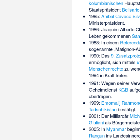
kolumbianischen
Haupts
Staatspräsident
Belisari
1985:
Aníbal Cavaco Sil
Ministerpräsident.
1986:
Joaquim Alberto C
Leben gekommenen
Sam
1988: In einem
Referend
sogenannte „Matignon-
1990: Das
9. Zusatzproto
ermöglicht, sich mittels
I
Menschenrechte
zu wend
1994 in Kraft treten.
1991: Wegen seiner Verw
Geheimdienst
KGB
aufge
übertragen.
1999:
Emomalij Rahmon
Tadschikistan
bestätigt.
2001: Der Milliardär
Mich
Giuliani
als Bürgermeiste
2005: In
Myanmar
beginn
Rangun
ins Landesinner