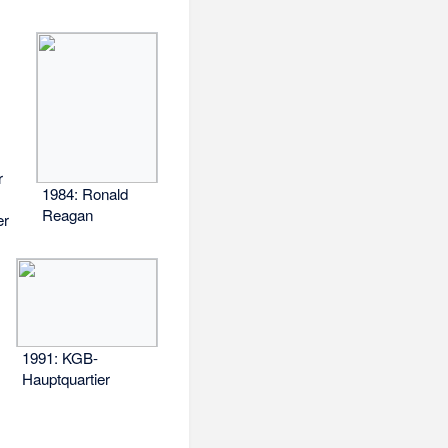
r
1984: Ronald
Reagan
er
1991: KGB-
Hauptquartier