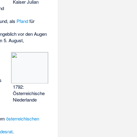
Kaiser Julian
nd
und, als
Pfand
für
angeblich vor den Augen
m 5. August,
s
1792:
Österreichische
Niederlande
dem
österreichischen
desrat
.