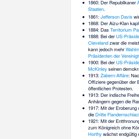
1860: Der Republikaner
Staaten
.
1861:
Jefferson Davis
wi
1868: Der Aizu-Klan kapi
1884: Das
Territorium P
1888: Bei der
US-Präside
Cleveland
zwar die meist
kann jedoch mehr
Wahlm
Präsidenten der Vereinig
1900: Bei der
US-Präside
McKinley
seinen demokra
1913:
Zabern-Affäre
: Na
Offiziere gegenüber der 
öffentlichen Protesten.
1913: Der indische Freih
Anhängern gegen die Ras
1917: Mit der Eroberung
die
Dritte Flandernschlac
1921: Mit der Entthronun
zum Königreich ohne Kön
Horthy
wächst endgültig 