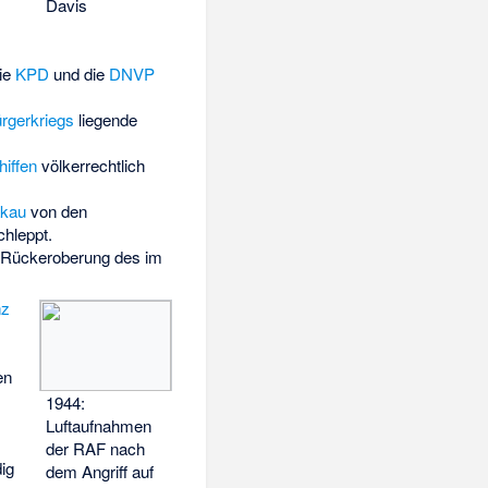
Davis
die
KPD
und die
DNVP
rgerkriegs
liegende
iffen
völkerrechtlich
akau
von den
hleppt.
 Rückeroberung des im
nz
en
1944:
Luftaufnahmen
der RAF nach
ig
dem Angriff auf