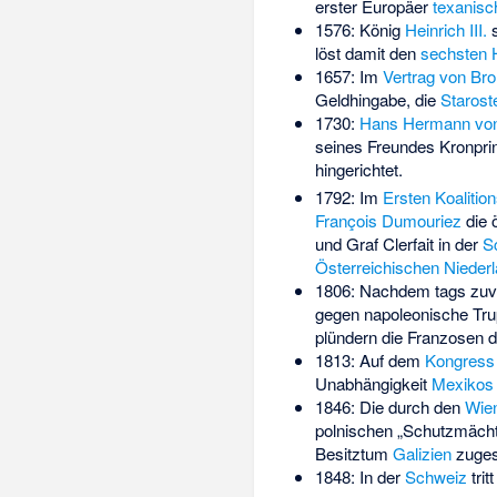
erster Europäer
texanisc
1576: König
Heinrich III.
s
löst damit den
sechsten 
1657: Im
Vertrag von Br
Geldhingabe, die
Starost
1730:
Hans Hermann von
seines Freundes Kronpr
hingerichtet.
1792: Im
Ersten Koalition
François Dumouriez
die 
und
Graf Clerfait
in der
S
Österreichischen Nieder
1806: Nachdem tags zuvo
gegen napoleonische Tr
plündern die Franzosen d
1813: Auf dem
Kongress 
Unabhängigkeit
Mexikos
1846: Die durch den
Wie
polnischen „Schutzmächt
Besitztum
Galizien
zuges
1848: In der
Schweiz
trit