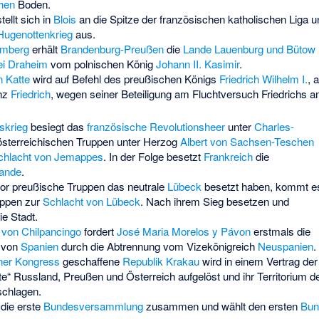
hen
Boden.
tellt sich in
Blois
an die Spitze der französischen katholischen Liga u
Hugenottenkrieg
aus.
omberg
erhält
Brandenburg-Preußen
die
Lande Lauenburg und Bütow
ei Draheim
vom polnischen König
Johann II. Kasimir
.
 Katte
wird auf Befehl des preußischen Königs
Friedrich Wilhelm I.
, 
inz
Friedrich
, wegen seiner Beteiligung am Fluchtversuch Friedrichs a
skrieg
besiegt das
französische Revolutionsheer
unter
Charles-
österreichischen Truppen unter Herzog
Albert von Sachsen-Teschen
chlacht von Jemappes
. In der Folge besetzt
Frankreich
die
lande
.
r preußische Truppen das neutrale
Lübeck
besetzt haben, kommt e
uppen zur
Schlacht von Lübeck
. Nach ihrem Sieg besetzen und
ie Stadt.
von Chilpancingo
fordert
José Maria Morelos y Pávon
erstmals die
von
Spanien
durch die Abtrennung vom Vizekönigreich
Neuspanien
.
ner Kongress
geschaffene
Republik Krakau
wird in einem Vertrag der
e“ Russland, Preußen und Österreich aufgelöst und ihr Territorium 
chlagen.
t die erste
Bundesversammlung
zusammen und wählt den ersten
Bun