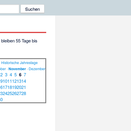
t bleiben 55 Tage bis
Historische Jahrestage
ober
·
November
·
Dezember
2
3
4
5
6
7
9
10
11
12
13
14
16
17
18
19
20
21
23
24
25
26
27
28
30