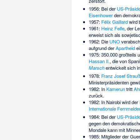
zerstört.
1956: Bei der
US-Präside
Eisenhower
den demokra
1957:
Félix Gaillard
wird 
1961:
Heinz Felfe
, der L
erweist sich als sowjeti
1962: Die
UNO
verabsch
aufgrund der
Apartheid
ei
1975: 350.000 großteils
Hassan II.
, die von Span
Marsch
entwickelt sich i
1978:
Franz Josef Strau
Ministerpräsidenten gewä
1982: In
Kamerun
tritt
Ah
zurück.
1982: In Nairobi wird der
Internationale Fernmelde
1984: Bei der
US-Präside
gegen den demokratisch
Mondale kann mit Minneso
1985: Mitglieder der Gue