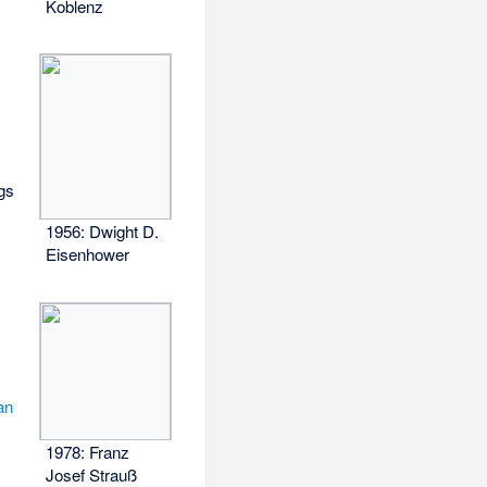
Koblenz
,
gs
1956: Dwight D.
Eisenhower
an
1978: Franz
Josef Strauß