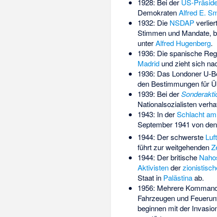
1928: Bei der
US-Präside
Demokraten
Alfred E. Sm
1932: Die
NSDAP
verlie
Stimmen und Mandate, ble
unter
Alfred Hugenberg
.
1936: Die spanische Reg
Madrid
und zieht sich n
1936: Das
Londoner U-Bo
den Bestimmungen für Übe
1939: Bei der
Sonderakti
Nationalsozialisten verha
1943: In der
Schlacht am
September 1941 von de
1944: Der schwerste
Luft
führt zur weitgehenden
Z
1944: Der britische
Naho
Aktivisten
der
zionistisc
Staat in
Palästina
ab.
1956: Mehrere Komman
Fahrzeugen und Feuerunt
beginnen mit der Invasi