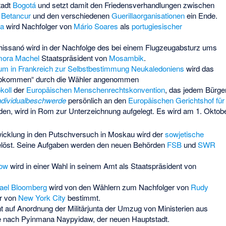
tadt
Bogotá
und setzt damit den Friedensverhandlungen zwischen
o Betancur
und den verschiedenen
Guerillaorganisationen
ein Ende.
va
wird Nachfolger von
Mário Soares
als
portugiesischer
hissanó
wird in der Nachfolge des bei einem Flugzeugabsturz ums
ora Machel
Staatspräsident von
Mosambik
.
um in Frankreich zur Selbstbestimmung Neukaledoniens
wird das
Abkommen“ durch die Wähler angenommen
koll
der
Europäischen Menschenrechtskonvention
, das jedem Bürge
ndividualbeschwerde
persönlich an den
Europäischen Gerichtshof für
en, wird in Rom zur Unterzeichnung aufgelegt. Es wird am 1. Oktob
icklung in den
Putschversuch in Moskau
wird der
sowjetische
löst. Seine Aufgaben werden den neuen Behörden
FSB
und
SWR
ow
wird in einer Wahl in seinem Amt als Staatspräsident von
ael Bloomberg
wird von den Wählern zum Nachfolger von
Rudy
r von
New York City
bestimmt.
t auf Anordnung der Militärjunta der Umzug von Ministerien aus
e nach
Pyinmana Naypyidaw
, der neuen Hauptstadt.