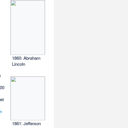
1860: Abraham
Lincoln
u
200
et
n
1861: Jefferson