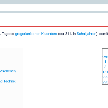
0. Tag des
gregorianischen Kalenders
(der 311. in
Schaltjahren
), somi
Okt
1
8
tgeschehen
15
22
nd Technik
29