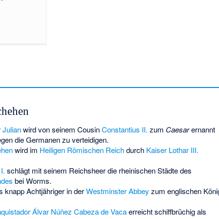
chehen
r
Julian
wird von seinem Cousin
Constantius II.
zum
Caesar
ernannt
gen die Germanen zu verteidigen.
ehen
wird im
Heiligen Römischen Reich
durch
Kaiser Lothar III.
I.
schlägt mit seinem Reichsheer die rheinischen Städte des
ndes
bei Worms.
s knapp Achtjähriger in der
Westminster Abbey
zum englischen Köni
quistador
Álvar Núñez Cabeza de Vaca
erreicht schiffbrüchig als