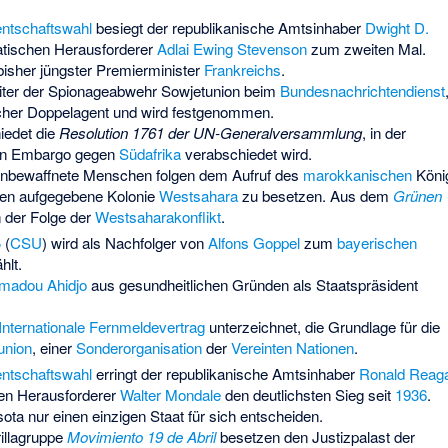
ntschaftswahl
besiegt der republikanische Amtsinhaber
Dwight D.
tischen Herausforderer
Adlai Ewing Stevenson
zum zweiten Mal.
bisher jüngster Premierminister
Frankreichs
.
eiter der Spionageabwehr Sowjetunion beim
Bundesnachrichtendienst
scher Doppelagent und wird festgenommen.
iedet die
Resolution 1761 der UN-Generalversammlung
, in der
n Embargo gegen
Südafrika
verabschiedet wird.
 unbewaffnete Menschen folgen dem Aufruf des
marokkanischen
Köni
ien aufgegebene Kolonie
Westsahara
zu besetzen. Aus dem
Grünen
n der Folge der
Westsaharakonflikt
.
ß
(
CSU
) wird als Nachfolger von
Alfons Goppel
zum
bayerischen
hlt.
madou Ahidjo
aus gesundheitlichen Gründen als Staatspräsident
Internationale Fernmeldevertrag
unterzeichnet, die Grundlage für die
union
, einer
Sonderorganisation
der
Vereinten Nationen
.
ntschaftswahl
erringt der republikanische Amtsinhaber
Ronald Reag
en Herausforderer
Walter Mondale
den deutlichsten Sieg seit
1936
.
ta nur einen einzigen Staat für sich entscheiden.
rillagruppe
Movimiento 19 de Abril
besetzen den Justizpalast der