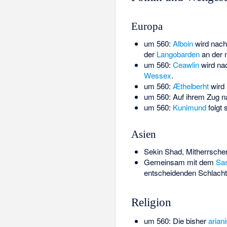
Europa
um 560:
Alboin
wird nach
der
Langobarden
an der 
um 560:
Ceawlin
wird na
Wessex
.
um 560:
Æthelberht
wird
um 560: Auf ihrem Zug 
um 560:
Kunimund
folgt
Asien
Sekin Shad, Mitherrsche
Gemeinsam mit dem
Sas
entscheidenden Schlacht
Religion
um 560: Die bisher
arian