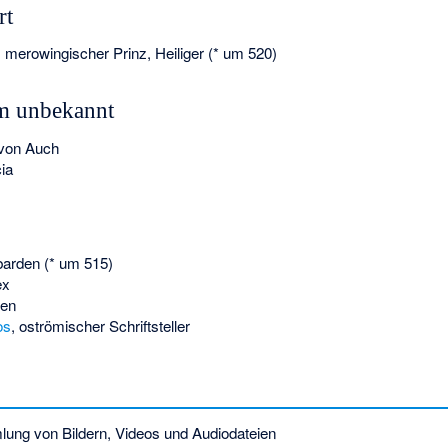
rt
, merowingischer Prinz, Heiliger (* um 520)
m unbekannt
 von Auch
ia
barden (* um 515)
ex
den
os
, oströmischer Schriftsteller
ng von Bildern, Videos und Audiodateien