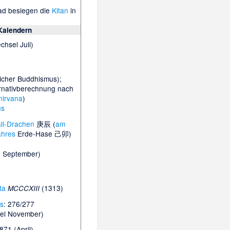
ad
besiegen die
Kitan
in
Kalendern
chsel Juli)
icher Buddhismus);
ernativberechnung nach
nirvana
)
us
ll-Drachen
庚辰 (
am
ahres
Erde-Hase 己卯)
. September)
ta
(1313)
MCCCXIII
ns
: 276/277
el November)
871 (April)