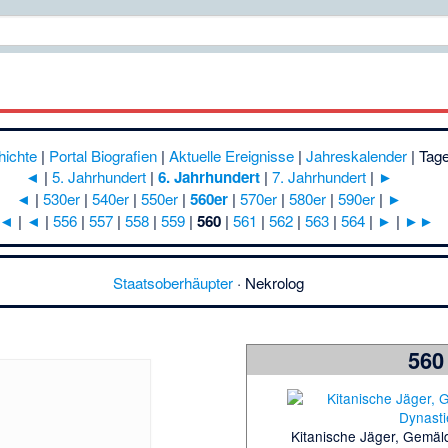
hichte
|
Portal Biografien
|
Aktuelle Ereignisse
|
Jahreskalender
|
Tage
◄
|
5. Jahrhundert
|
6. Jahrhundert
|
7. Jahrhundert
|
►
◄
|
530er
|
540er
|
550er
|
560er
|
570er
|
580er
|
590er
|
►
◄
|
◄
|
556
|
557
|
558
|
559
|
560
|
561
|
562
|
563
|
564
|
►
|
►►
Staatsoberhäupter
·
Nekrolog
560
Kitanische Jäger, Gemäl