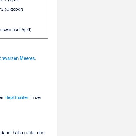
72 (Oktober)
eswechsel April)
chwarzen Meeres
.
der
Hephthaliten
in der
damit halten unter den