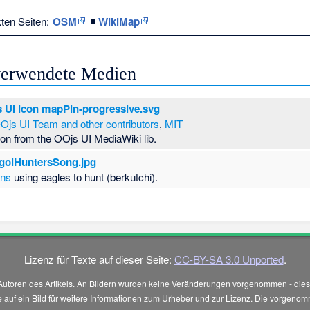
kten Seiten:
OSM
|
WikiMap
 verwendete Medien
 UI icon mapPin-progressive.svg
Ojs UI Team and other contributors
,
MIT
con from the OOjs UI MediaWiki lib.
golHuntersSong.jpg
ans
using eagles to hunt (berkutchi).
Lizenz für Texte auf dieser Seite:
CC-BY-SA 3.0 Unported
.
Autoren des Artikels. An Bildern wurden keine Veränderungen vorgenommen - diese
 Sie auf ein Bild für weitere Informationen zum Urheber und zur Lizenz. Die vorg