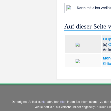
Karte mit allen verlin
Auf dieser Seite
OOjs
(c)
O
An i
Mon
Khit
Der original-Artikel ist
hier
abrufbar.
Hier
finden Sie Informationen zu den 
verkleinert, d.h. als Vorschaubilder angezeigt. Klicken