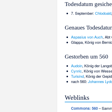
Todesdatum gesiche
7. September:
Chlodoald
Genaues Todesdatu
Aspasius von Auch
, Abt
Glappa
, König von Bernic
Gestorben um 560
Audoin
, König der Lango
Cynric
, König von Wess
Turisind
, König der Gepi
nach 560:
Johannes Lyd
Weblinks
Commons
: 560
– Sammlu