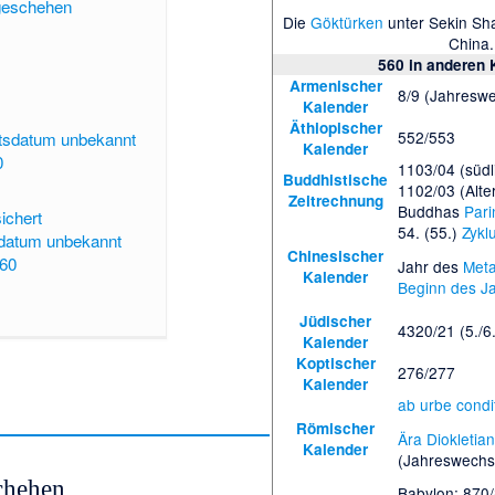
tgeschehen
Die
Göktürken
unter
Sekin Sh
China.
560
in anderen 
Armenischer
8/9 (Jahreswe
Kalender
Äthiopischer
552/553
tsdatum unbekannt
Kalender
0
1103/04 (südl
Buddhistische
1102/03 (Alt
Zeitrechnung
Buddhas
Pari
ichert
54. (55.)
Zykl
datum unbekannt
Chinesischer
560
Jahr des
Meta
Kalender
Beginn des J
Jüdischer
4320/21 (5./6
Kalender
Koptischer
276/277
Kalender
ab urbe condi
Römischer
Ära Diokletia
Kalender
(Jahreswechs
chehen
Babylon: 870/