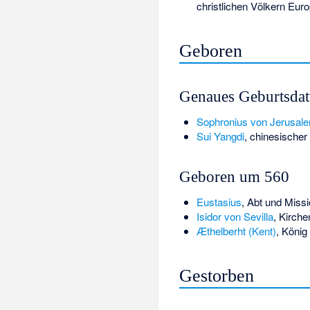
christlichen Völkern Eur
Geboren
Genaues Geburtsda
Sophronius von Jerusal
Sui Yangdi
, chinesischer
Geboren um 560
Eustasius
, Abt und Missi
Isidor von Sevilla
, Kirche
Æthelberht (Kent)
, König
Gestorben