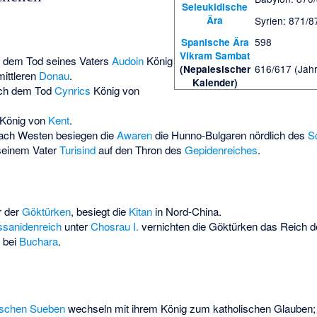
Seleukidische
Ära
Syrien: 871/8
598
Spanische Ära
Vikram Sambat
 dem Tod seines Vaters
Audoin
König
616/617 (Jahr
(Nepalesischer
mittleren
Donau
.
Kalender)
ch dem Tod
Cynrics
König von
 König von
Kent
.
nach Westen besiegen die
Awaren
die
Hunno-Bulgaren
nördlich des
S
 seinem Vater
Turisind
auf den Thron des
Gepidenreiches
.
r der
Göktürken
, besiegt die
Kitan
in Nord-China.
sanidenreich
unter
Chosrau I.
vernichten die Göktürken das Reich 
 bei
Buchara
.
ischen
Sueben
wechseln mit ihrem König zum katholischen Glauben; 