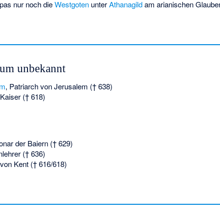
opas nur noch die
Westgoten
unter
Athanagild
am arianischen Glauben
tum unbekannt
em
, Patriarch von Jerusalem († 638)
 Kaiser († 618)
onar der Baiern († 629)
nlehrer († 636)
 von Kent († 616/618)