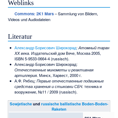
Weblinks
Commons
: 2K1 Mars
– Sammlung von Bildern,
Videos und Audiodateien
Literatur
Александр Борисович Широкорад
:
Атомный таран
XX века.
Издательский дом Вече, Москва 2005,
ISBN 5-9533-0664-4
(russisch).
Александр Борисович Широкорад:
Отечественные минометы и реактивная
артиллерия.
Минск, Харвест, 2000 г.
А.Ф. Рябец:
Первые отечественные подвижные
средства хранения и стыковки СБЧ.
техника и
вооружение, №11 / 2009 (russisch).
Sowjetische
und
russische
ballistische Boden-Boden-
Raketen