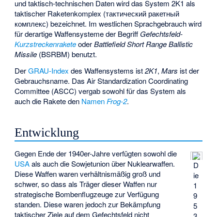
und taktisch-technischen Daten wird das System 2K1 als
taktischer Raketenkomplex (тактический ракетный
комплекс) bezeichnet. Im westlichen Sprachgebrauch wird
für derartige Waffensysteme der Begriff
Gefechtsfeld-
Kurzstreckenrakete
oder
Battlefield Short Range Ballistic
Missile
(BSRBM) benutzt.
Der
GRAU-Index
des Waffensystems ist
2K1
,
Mars
ist der
Gebrauchsname. Das Air Standardization Coordinating
Committee (ASCC) vergab sowohl für das System als
auch die Rakete den
Namen
Frog-2
.
Entwicklung
Gegen Ende der 1940er-Jahre verfügten sowohl die
USA
als auch die Sowjetunion über Nuklearwaffen.
D
Diese Waffen waren verhältnismäßig groß und
ie
schwer, so dass als Träger dieser Waffen nur
1
strategische Bombenflugzeuge zur Verfügung
9
standen. Diese waren jedoch zur Bekämpfung
5
taktischer Ziele auf dem Gefechtsfeld nicht
3