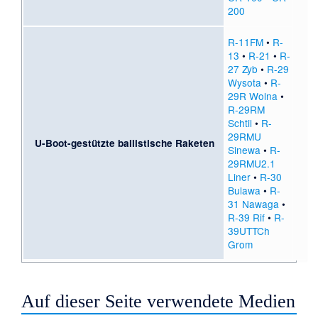
200
R-11FM
•
R-
13
•
R-21
•
R-
27 Zyb
•
R-29
Wysota
•
R-
29R Wolna
•
R-29RM
Schtil
•
R-
29RMU
U-Boot-gestützte ballistische Raketen
Sinewa
•
R-
29RMU2.1
Liner
•
R-30
Bulawa
•
R-
31 Nawaga
•
R-39 Rif
•
R-
39UTTCh
Grom
Auf dieser Seite verwendete Medien