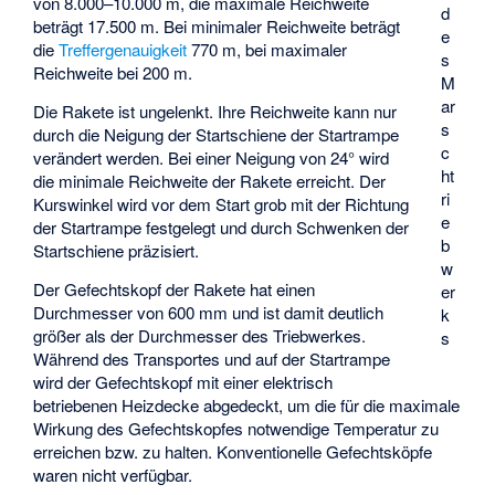
von 8.000–10.000 m, die maximale Reichweite
d
beträgt 17.500 m. Bei minimaler Reichweite beträgt
e
die
Treffergenauigkeit
770 m, bei maximaler
s
Reichweite bei 200 m.
M
ar
Die Rakete ist ungelenkt. Ihre Reichweite kann nur
s
durch die Neigung der Startschiene der Startrampe
c
verändert werden. Bei einer Neigung von 24° wird
ht
die minimale Reichweite der Rakete erreicht. Der
ri
Kurswinkel wird vor dem Start grob mit der Richtung
e
der Startrampe festgelegt und durch Schwenken der
b
Startschiene präzisiert.
w
Der Gefechtskopf der Rakete hat einen
er
Durchmesser von 600 mm und ist damit deutlich
k
größer als der Durchmesser des Triebwerkes.
s
Während des Transportes und auf der Startrampe
wird der Gefechtskopf mit einer elektrisch
betriebenen Heizdecke abgedeckt, um die für die maximale
Wirkung des Gefechtskopfes notwendige Temperatur zu
erreichen bzw. zu halten. Konventionelle Gefechtsköpfe
waren nicht verfügbar.