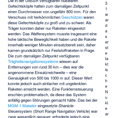
Die in der UdSSR verfügbaren nuklearen
3
Gefechtsköpfe hatten zum damaligen Zeitpunkt
1
einen Durchmesser von ungefähr 800 mm. Für den
w
Verschuss mit herkömmlichen
Geschützen
waren
ar
diese Gefechtsköpfe zu groß und zu schwer. Als
d
Träger konnten daher nur Raketen eingesetzt
a
werden. Das Waffensystem musste insgesamt eine
s
hohe taktische Beweglichkeit haben und die Rakete
er
innerhalb weniger Minuten einsatzbereit sein, daher
st
kamen grundsätzlich nur Feststoffraketen in Frage.
e
Die zum damaligen Zeitpunkt verfügbaren
ta
Trägheitsnavigationssysteme
wiesen auf
kt
Entfernungen von rund 30 km – dies war die
is
angenommene Einsatzreichweite – eine
c
Genauigkeit von 500 bis 1000 m auf. Dieser Wert
h
konnte jedoch auch einfacher mit ungelenkten
e
Raketen erreicht werden. Eine Funkfernsteuerung
N
erschien problematisch, da diese das System
u
anfällig gegen Störungen gemacht hätte. Das bei der
kl
MGM-1 Matador
eingesetzte
Shanicle
-
e
Steuersystem (Short Range Navigation Vehicle) war
ar
zwar wesentlich genauer, erforderte jedoch eine