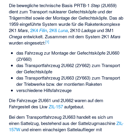
Die bewegliche technische Basis PRTB-1
Step
(2U659)
dient zum Transport nuklearer Gefechtsköpfe und der
Trägermittel sowie der Montage der Gefechtsköpfe. Das ab
1959 eingeführte System wurde für die Raketenkomplexe
2K1
Mars
,
2K4
Filin
,
2K6
Luna
,
2K10
Ladoga
und
3M1
Onega
entwickelt. Zusammen mit dem System 2K1
Mars
[1]
wurden eingesetzt:
das Fahrzeug zur Montage der Gefechtsköpfe 2U660
(2У660)
das Transportfahrzeug 2U662 (2У662) zum Transport
der Gefechtsköpfe
das Transportfahrzeug 2U663 (2У663) zum Transport
der Triebwerke bzw. der montierten Raketen
verschiedene Hilfsfahrzeuge
Die Fahrzeuge 2U661 und 2U662 waren auf dem
Fahrgestell des Lkw
ZIL-157
aufgebaut.
Bei dem Transportfahrzeug 2U663 handelt es sich um
einen Sattelzug, bestehend aus der Sattelzugmaschine
ZIL-
157W
und einem einachsigen Sattelauflieger mit