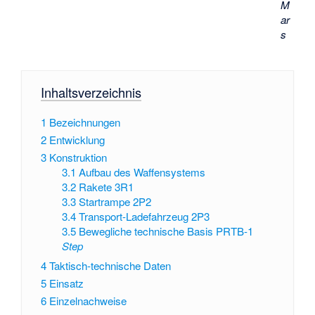
M
ar
s
Inhaltsverzeichnis
1
Bezeichnungen
2
Entwicklung
3
Konstruktion
3.1
Aufbau des Waffensystems
3.2
Rakete 3R1
3.3
Startrampe 2P2
3.4
Transport-Ladefahrzeug 2P3
3.5
Bewegliche technische Basis PRTB-1
Step
4
Taktisch-technische Daten
5
Einsatz
6
Einzelnachweise