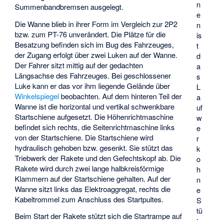
n
Summenbandbremsen ausgelegt.
e
Die Wanne blieb in ihrer Form im Vergleich zur 2P2
n
bzw. zum PT-76 unverändert. Die Plätze für die
is
Besatzung befinden sich im Bug des Fahrzeuges,
t
der Zugang erfolgt über zwei Luken auf der Wanne.
d
Der Fahrer sitzt mittig auf der gedachten
a
Längsachse des Fahrzeuges. Bei geschlossener
s
Luke kann er das vor ihm liegende Gelände über
L
Winkelspiegel
beobachten. Auf dem hinteren Teil der
a
Wanne ist die horizontal und vertikal schwenkbare
uf
Startschiene aufgesetzt. Die Höhenrichtmaschine
w
befindet sich rechts, die Seitenrichtmaschine links
e
von der Startschiene. Die Startschiene wird
r
hydraulisch gehoben bzw. gesenkt. Sie stützt das
k
Triebwerk der Rakete und den Gefechtskopf ab. Die
o
Rakete wird durch zwei lange halbkreisförmige
h
Klammern auf der Startschiene gehalten. Auf der
n
Wanne sitzt links das Elektroaggregat, rechts die
e
Kabeltrommel zum Anschluss des Startpultes.
S
tü
Beim Start der Rakete stützt sich die Startrampe auf