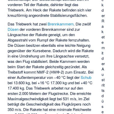
vorderen Teil der Rakete, dahinter liegt das
k
Triebwerk. Am Heck der Rakete befinden sich vier
d
kreuzförmig angeordnete Stabilisierungsflächen.
er
R
Das Triebwerk hat zwei
Brennkammern
. Die zwölf
a
Düsen
der vorderen Brennkammer sind zur
k
Längsachse der Rakete geneigt, um den
et
Abgasstrahl vom Rumpf der Rakete fernzuhalten.
e
Die Düsen besitzen ebenfalls eine leichte Neigung
m
gegenüber der Kursebene. Dadurch wird die Rakete
it
in eine Umdrehung um ihre Längsachse versetzt,
d
was den Flug stabilisiert. Beide Kammern werden
er
beim Start der Rakete gleichzeitig gezündet. Als
A
Treibstoff kommt NMF-2 (НМФ-2) zum Einsatz. Bei
u
einer Außentemperatur von −40 °C liegt der
Schub
st
bei 13.600 kg, bei +16 °C 17.300 kg und bei +40 °C
rit
17.400 kg. Das Triebwerk arbeitet nur auf den
ts
ersten 2.000 Metern der Flugstrecke. Die erreichte
d
Maximalgeschwindigkeit liegt bei 531 m/s, im Ziel
ü
beträgt die Geschwindigkeit des Flugkörpers noch
s
350 m/s. Die Rakete hat eine minimale Reichweite
e