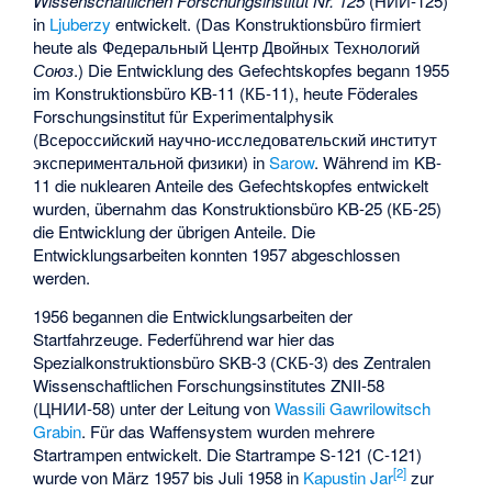
Wissenschaftlichen Forschungsinstitut Nr. 125
(НИИ-125)
in
Ljuberzy
entwickelt. (Das Konstruktionsbüro firmiert
heute als Федеральный Центр Двойных Технологий
Союз
.) Die Entwicklung des Gefechtskopfes begann 1955
im Konstruktionsbüro KB-11 (КБ-11), heute Föderales
Forschungsinstitut für Experimentalphysik
(Всероссийский научно-исследовательский институт
экспериментальной физики) in
Sarow
. Während im KB-
11 die nuklearen Anteile des Gefechtskopfes entwickelt
wurden, übernahm das Konstruktionsbüro KB-25 (КБ-25)
die Entwicklung der übrigen Anteile. Die
Entwicklungsarbeiten konnten 1957 abgeschlossen
werden.
1956 begannen die Entwicklungsarbeiten der
Startfahrzeuge. Federführend war hier das
Spezialkonstruktionsbüro SKB-3 (СКБ-3) des Zentralen
Wissenschaftlichen Forschungsinstitutes ZNII-58
(ЦНИИ-58) unter der Leitung von
Wassili Gawrilowitsch
Grabin
. Für das Waffensystem wurden mehrere
Startrampen entwickelt. Die Startrampe S-121 (С-121)
[2]
wurde von März 1957 bis Juli 1958 in
Kapustin Jar
zur