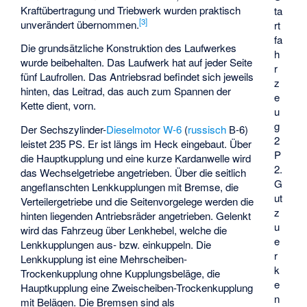
Kraftübertragung und Triebwerk wurden praktisch
ta
[3]
unverändert übernommen.
rt
fa
Die grundsätzliche Konstruktion des Laufwerkes
h
wurde beibehalten. Das Laufwerk hat auf jeder Seite
r
fünf Laufrollen. Das Antriebsrad befindet sich jeweils
z
hinten, das Leitrad, das auch zum Spannen der
e
Kette dient, vorn.
u
g
Der Sechszylinder-
Dieselmotor W-6
(
russisch
В-6
)
2
leistet 235 PS. Er ist längs im Heck eingebaut. Über
P
die Hauptkupplung und eine kurze Kardanwelle wird
2.
das Wechselgetriebe angetrieben. Über die seitlich
G
angeflanschten Lenkkupplungen mit Bremse, die
ut
Verteilergetriebe und die Seitenvorgelege werden die
z
hinten liegenden Antriebsräder angetrieben. Gelenkt
u
wird das Fahrzeug über Lenkhebel, welche die
e
Lenkkupplungen aus- bzw. einkuppeln. Die
r
Lenkkupplung ist eine Mehrscheiben-
k
Trockenkupplung ohne Kupplungsbeläge, die
e
Hauptkupplung eine Zweischeiben-Trockenkupplung
n
mit Belägen. Die Bremsen sind als