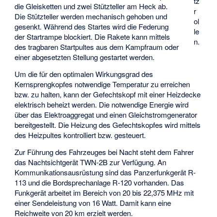
tz
die Gleisketten und zwei Stützteller am Heck ab.
r
Die Stützteller werden mechanisch gehoben und
ol
gesenkt. Während des Startes wird die Federung
le
der Startrampe blockiert. Die Rakete kann mittels
n.
des tragbaren Startpultes aus dem Kampfraum oder
einer abgesetzten Stellung gestartet werden.
Um die für den optimalen Wirkungsgrad des
Kernsprengkopfes notwendige Temperatur zu erreichen
bzw. zu halten, kann der Gefechtskopf mit einer Heizdecke
elektrisch beheizt werden. Die notwendige Energie wird
über das Elektroaggregat und einen Gleichstromgenerator
bereitgestellt. Die Heizung des Gefechtskopfes wird mittels
des Heizpultes kontrolliert bzw. gesteuert.
Zur Führung des Fahrzeuges bei Nacht steht dem Fahrer
das Nachtsichtgerät TWN-2B zur Verfügung. An
Kommunikationsausrüstung sind das Panzerfunkgerät R-
113 und die Bordsprechanlage R-120 vorhanden. Das
Funkgerät arbeitet im Bereich von 20 bis 22,375 MHz mit
einer Sendeleistung von 16 Watt. Damit kann eine
Reichweite von 20 km erzielt werden.