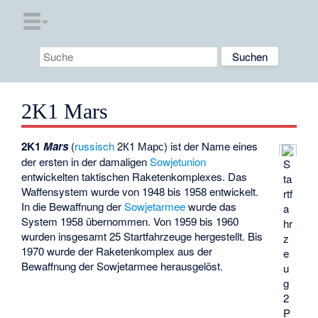
2K1 Mars
2K1
Mars
(
russisch
2К1 Марс
) ist der Name eines
der ersten in der damaligen
Sowjetunion
S
entwickelten taktischen Raketenkomplexes. Das
ta
Waffensystem wurde von 1948 bis 1958 entwickelt.
rtf
In die Bewaffnung der
Sowjetarmee
wurde das
a
System 1958 übernommen. Von 1959 bis 1960
hr
wurden insgesamt 25 Startfahrzeuge hergestellt. Bis
z
1970 wurde der Raketenkomplex aus der
e
Bewaffnung der Sowjetarmee herausgelöst.
u
g
2
P