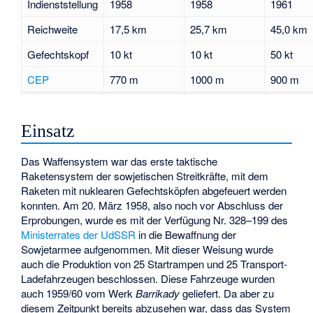
Indienststellung
1958
1958
1961
Reichweite
17,5 km
25,7 km
45,0 km
Gefechtskopf
10 kt
10 kt
50 kt
CEP
770 m
1000 m
900 m
Einsatz
Das Waffensystem war das erste taktische
Raketensystem der sowjetischen Streitkräfte, mit dem
Raketen mit nuklearen Gefechtsköpfen abgefeuert werden
konnten. Am 20. März 1958, also noch vor Abschluss der
Erprobungen, wurde es mit der Verfügung Nr. 328–199 des
Ministerrates der UdSSR
in die Bewaffnung der
Sowjetarmee aufgenommen. Mit dieser Weisung wurde
auch die Produktion von 25 Startrampen und 25 Transport-
Ladefahrzeugen beschlossen. Diese Fahrzeuge wurden
auch 1959/60 vom Werk
Barrikady
geliefert. Da aber zu
diesem Zeitpunkt bereits abzusehen war, dass das System