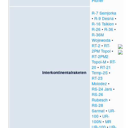
Pioner
R-7 Semjorka
•
R-9 Desna
•
R-16 Tsiklon
•
R-26
•
R-36
•
R-36M
Wojewoda
•
RT-2
•
RT-
2PM Topol
•
RT-2PM2
Topol-M
•
RT-
20
•
RT-21
Interkontinentalraketen
Temp-2S
•
RT-23
Molodez
•
RS-24 Jars
•
RS-26
Rubesch
•
RS-28
Sarmat
•
UR-
100
•
UR-
100N
•
MR
UR-100
•
UR-