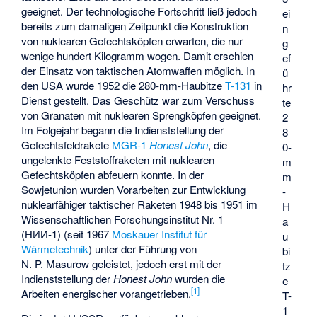
geeignet. Der technologische Fortschritt ließ jedoch
ei
bereits zum damaligen Zeitpunkt die Konstruktion
n
von nuklearen Gefechtsköpfen erwarten, die nur
g
wenige hundert Kilogramm wogen. Damit erschien
ef
der Einsatz von taktischen Atomwaffen möglich. In
ü
den USA wurde 1952 die 280-mm-Haubitze
T-131
in
hr
Dienst gestellt. Das Geschütz war zum Verschuss
te
von Granaten mit nuklearen Sprengköpfen geeignet.
2
Im Folgejahr begann die Indienststellung der
8
Gefechtsfeldrakete
MGR-1
Honest John
, die
0-
ungelenkte Feststoffraketen mit nuklearen
m
Gefechtsköpfen abfeuern konnte. In der
m
Sowjetunion wurden Vorarbeiten zur Entwicklung
-
nuklearfähiger taktischer Raketen 1948 bis 1951 im
H
Wissenschaftlichen Forschungsinstitut Nr. 1
a
(НИИ-1) (seit 1967
Moskauer Institut für
u
Wärmetechnik
) unter der Führung von
bi
N. P. Masurow geleistet, jedoch erst mit der
tz
Indienststellung der
Honest John
wurden die
e
[1]
Arbeiten energischer vorangetrieben.
T-
1