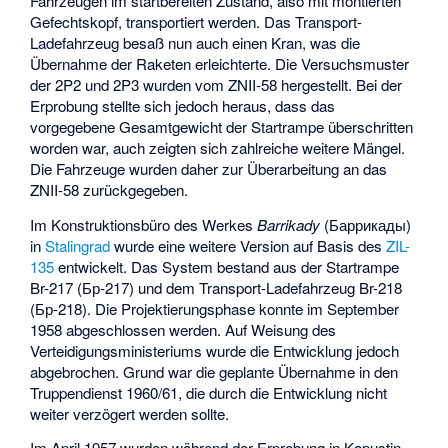
Fahrzeugen im startbereiten Zustand, also mit montierten
Gefechtskopf, transportiert werden. Das Transport-
Ladefahrzeug besaß nun auch einen Kran, was die
Übernahme der Raketen erleichterte. Die Versuchsmuster
der 2P2 und 2P3 wurden vom ZNII-58 hergestellt. Bei der
Erprobung stellte sich jedoch heraus, dass das
vorgegebene Gesamtgewicht der Startrampe überschritten
worden war, auch zeigten sich zahlreiche weitere Mängel.
Die Fahrzeuge wurden daher zur Überarbeitung an das
ZNII-58 zurückgegeben.
Im Konstruktionsbüro des Werkes
Barrikady
(Баррикады)
in
Stalingrad
wurde eine weitere Version auf Basis des
ZIL-
135
entwickelt. Das System bestand aus der Startrampe
Br-217 (Бр-217) und dem Transport-Ladefahrzeug Br-218
(Бр-218). Die Projektierungsphase konnte im September
1958 abgeschlossen werden. Auf Weisung des
Verteidigungsministeriums wurde die Entwicklung jedoch
abgebrochen. Grund war die geplante Übernahme in den
Truppendienst 1960/61, die durch die Entwicklung nicht
weiter verzögert werden sollte.
Im April 1957 wurden während der Erprobung in Kapustin