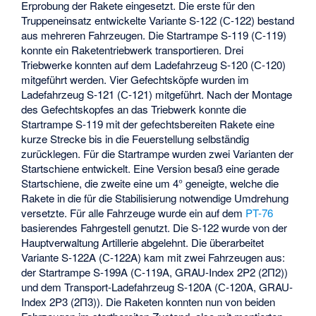
Erprobung der Rakete eingesetzt. Die erste für den
Truppeneinsatz entwickelte Variante S-122 (С-122) bestand
aus mehreren Fahrzeugen. Die Startrampe S-119 (С-119)
konnte ein Raketentriebwerk transportieren. Drei
Triebwerke konnten auf dem Ladefahrzeug S-120 (С-120)
mitgeführt werden. Vier Gefechtsköpfe wurden im
Ladefahrzeug S-121 (С-121) mitgeführt. Nach der Montage
des Gefechtskopfes an das Triebwerk konnte die
Startrampe S-119 mit der gefechtsbereiten Rakete eine
kurze Strecke bis in die Feuerstellung selbständig
zurücklegen. Für die Startrampe wurden zwei Varianten der
Startschiene entwickelt. Eine Version besaß eine gerade
Startschiene, die zweite eine um 4° geneigte, welche die
Rakete in die für die Stabilisierung notwendige Umdrehung
versetzte. Für alle Fahrzeuge wurde ein auf dem
PT-76
basierendes Fahrgestell genutzt. Die S-122 wurde von der
Hauptverwaltung Artillerie abgelehnt. Die überarbeitet
Variante S-122A (С-122A) kam mit zwei Fahrzeugen aus:
der Startrampe S-199A (С-119A, GRAU-Index 2P2 (2П2))
und dem Transport-Ladefahrzeug S-120A (С-120A, GRAU-
Index 2P3 (2П3)). Die Raketen konnten nun von beiden