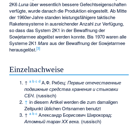
2K6
Luna
über wesentlich bessere Gefechtseigenschaften
verfügte, wurde danach die Produktion eingestellt. Ab Mitte
der 1960er-Jahre standen leistungsfähigere taktische
Raketensysteme in ausreichender Anzahl zur Verfügung,
so dass das System 2K1 in der Bewaffnung der
Sowjetarmee abgelöst werden konnte. Bis 1970 waren alle
Systeme 2K1
Mars
aus der Bewaffnung der Sowjetarmee
[3]
herausgelöst.
Einzelnachweise
a
b
c
d
↑
А.Ф. Рябец:
Первые отечественные
подвижные средства хранения и стыковки
СБЧ.
(russisch)
↑
in diesem Artikel werden die zum damaligen
Zeitpunkt üblichen Ortsnamen benutzt
a
b
c
↑
Александр Борисович Широкорад:
Атомный таран XX века.
(russisch)