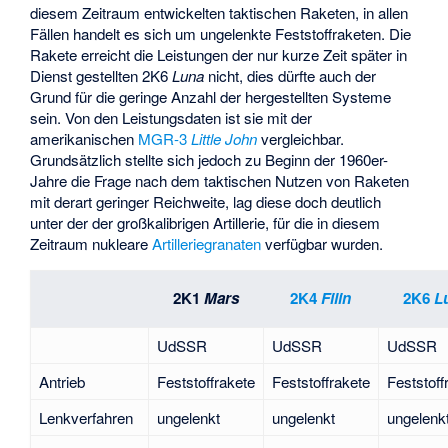
diesem Zeitraum entwickelten taktischen Raketen, in allen
Fällen handelt es sich um ungelenkte Feststoffraketen. Die
Rakete erreicht die Leistungen der nur kurze Zeit später in
Dienst gestellten 2K6
Luna
nicht, dies dürfte auch der
Grund für die geringe Anzahl der hergestellten Systeme
sein. Von den Leistungsdaten ist sie mit der
amerikanischen
MGR-3
Little John
vergleichbar.
Grundsätzlich stellte sich jedoch zu Beginn der 1960er-
Jahre die Frage nach dem taktischen Nutzen von Raketen
mit derart geringer Reichweite, lag diese doch deutlich
unter der der großkalibrigen Artillerie, für die in diesem
Zeitraum nukleare
Artilleriegranaten
verfügbar wurden.
2K1
Mars
2K4
Filin
2K6
L
UdSSR
UdSSR
UdSSR
Antrieb
Feststoffrakete
Feststoffrakete
Feststoff
Lenkverfahren
ungelenkt
ungelenkt
ungelenk