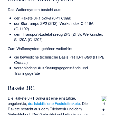
Das Waffensystem besteht aus:
der Rakete 3R1
Sowa
(3Р1
Сова
)
der Startrampe 2P2 (2П2), Werksindex C-119A
(С-119?)
dem Transport-Ladefahrzeug 2P3 (2П3), Werksindex
S-120A (С-120?)
Zum Waffensystem gehören weiterhin:
die bewegliche technische Basis PRTB-1
Step
(ПТРБ
Степь
)
verschiedene Ausrüstungsgegenstände und
Trainingsgeräte
Rakete 3R1
Die Rakete 3R1
Sowa
ist eine einstufige,
ungelenkte,
drallstabilisierte
Feststoffrakete
. Die
H
Rakete besteht aus dem Triebwerk und dem
e
Gefechtskopf. Der Gefechtskopf befindet sich im
c