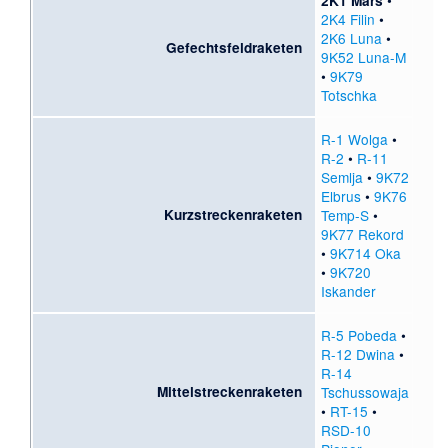
•
2K1 Mars
2K4 Filin
•
2K6 Luna
•
Gefechtsfeldraketen
9K52 Luna-M
•
9K79
Totschka
R-1 Wolga
•
R-2
•
R-11
Semlja
•
9K72
Elbrus
•
9K76
Kurzstreckenraketen
Temp-S
•
9K77 Rekord
•
9K714 Oka
•
9K720
Iskander
R-5 Pobeda
•
R-12 Dwina
•
R-14
Mittelstreckenraketen
Tschussowaja
•
RT-15
•
RSD-10