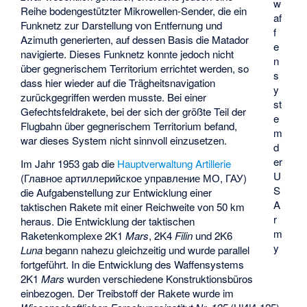
w
Reihe bodengestützter Mikrowellen-Sender, die ein
af
Funknetz zur Darstellung von Entfernung und
f
Azimuth generierten, auf dessen Basis die Matador
e
navigierte. Dieses Funknetz konnte jedoch nicht
n
über gegnerischem Territorium errichtet werden, so
s
dass hier wieder auf die Trägheitsnavigation
y
zurückgegriffen werden musste. Bei einer
st
Gefechtsfeldrakete, bei der sich der größte Teil der
e
Flugbahn über gegnerischem Territorium befand,
m
war dieses System nicht sinnvoll einzusetzen.
d
er
Im Jahr 1953 gab die
Hauptverwaltung Artillerie
U
(Главное артиллерийское управление МО, ГАУ)
S
die Aufgabenstellung zur Entwicklung einer
A
taktischen Rakete mit einer Reichweite von 50 km
r
heraus. Die Entwicklung der taktischen
m
Raketenkomplexe 2K1
Mars
, 2K4
Filin
und 2K6
y
Luna
begann nahezu gleichzeitig und wurde parallel
fortgeführt. In die Entwicklung des Waffensystems
2K1
Mars
wurden verschiedene Konstruktionsbüros
einbezogen. Der Treibstoff der Rakete wurde im