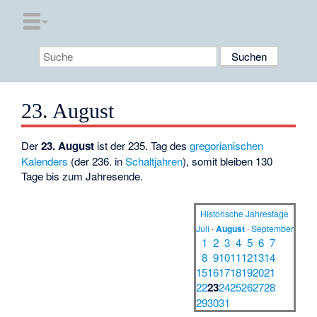
23. August
Der
23. August
ist der 235. Tag des
gregorianischen
Kalenders
(der 236. in
Schaltjahren
), somit bleiben 130
Tage bis zum Jahresende.
Historische Jahrestage
Juli
·
August
·
September
1
2
3
4
5
6
7
8
9
10
11
12
13
14
15
16
17
18
19
20
21
22
23
24
25
26
27
28
29
30
31