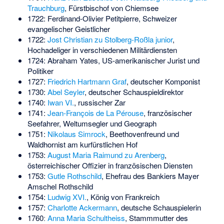
Trauchburg
, Fürstbischof von Chiemsee
1722:
Ferdinand-Olivier Petitpierre
, Schweizer
evangelischer Geistlicher
1722:
Jost Christian zu Stolberg-Roßla junior
,
Hochadeliger in verschiedenen Militärdiensten
1724:
Abraham Yates
, US-amerikanischer Jurist und
Politiker
1727:
Friedrich Hartmann Graf
, deutscher Komponist
1730:
Abel Seyler
, deutscher Schauspieldirektor
1740:
Iwan VI.
, russischer Zar
1741:
Jean-François de La Pérouse
, französischer
Seefahrer, Weltumsegler und Geograph
1751:
Nikolaus Simrock
, Beethovenfreund und
Waldhornist am kurfürstlichen Hof
1753:
August Maria Raimund zu Arenberg
,
österreichischer Offizier in französischen Diensten
1753:
Gutle Rothschild
, Ehefrau des Bankiers Mayer
Amschel Rothschild
1754:
Ludwig XVI.
, König von Frankreich
1757:
Charlotte Ackermann
, deutsche Schauspielerin
1760ː
Anna Maria Schultheiss
, Stammmutter des