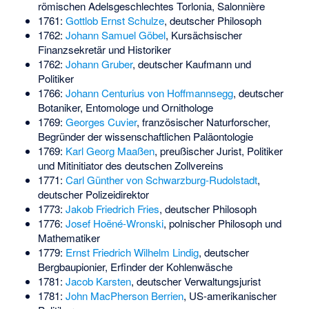
römischen Adelsgeschlechtes Torlonia, Salonnière
1761:
Gottlob Ernst Schulze
, deutscher Philosoph
1762:
Johann Samuel Göbel
, Kursächsischer
Finanzsekretär und Historiker
1762:
Johann Gruber
, deutscher Kaufmann und
Politiker
1766:
Johann Centurius von Hoffmannsegg
, deutscher
Botaniker, Entomologe und Ornithologe
1769:
Georges Cuvier
, französischer Naturforscher,
Begründer der wissenschaftlichen Paläontologie
1769:
Karl Georg Maaßen
, preußischer Jurist, Politiker
und Mitinitiator des deutschen Zollvereins
1771:
Carl Günther von Schwarzburg-Rudolstadt
,
deutscher Polizeidirektor
1773:
Jakob Friedrich Fries
, deutscher Philosoph
1776:
Josef Hoëné-Wronski
, polnischer Philosoph und
Mathematiker
1779:
Ernst Friedrich Wilhelm Lindig
, deutscher
Bergbaupionier, Erfinder der Kohlenwäsche
1781:
Jacob Karsten
, deutscher Verwaltungsjurist
1781:
John MacPherson Berrien
, US-amerikanischer