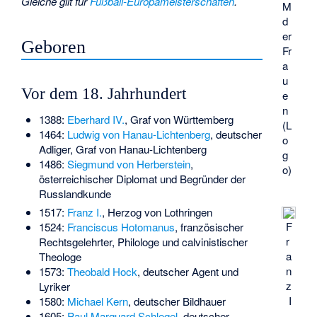
Gleiche gilt für
Fußball-Europameisterschaften
.
M
d
er
Geboren
Fr
a
u
Vor dem 18. Jahrhundert
e
n
1388:
Eberhard IV.
, Graf von Württemberg
(L
1464:
Ludwig von Hanau-Lichtenberg
, deutscher
o
Adliger, Graf von Hanau-Lichtenberg
g
1486:
Siegmund von Herberstein
,
o)
österreichischer Diplomat und Begründer der
Russlandkunde
1517:
Franz I.
, Herzog von Lothringen
F
1524:
Franciscus Hotomanus
, französischer
r
Rechtsgelehrter, Philologe und calvinistischer
a
Theologe
n
1573:
Theobald Hock
, deutscher Agent und
z
Lyriker
I
1580:
Michael Kern
, deutscher Bildhauer
.
1605:
Paul Marquard Schlegel
, deutscher