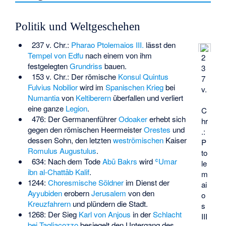
Politik und Weltgeschehen
237 v. Chr.:
Pharao
Ptolemaios III.
lässt den
Tempel von Edfu
nach einem von ihm
2
festgelegten
Grundriss
bauen.
3
153 v. Chr.: Der römische
Konsul
Quintus
7
Fulvius Nobilior
wird im
Spanischen Krieg
bei
v.
Numantia
von
Keltiberern
überfallen und verliert
eine ganze
Legion
.
C
476: Der Germanenführer
Odoaker
erhebt sich
hr
gegen den römischen Heermeister
Orestes
und
.:
dessen Sohn, den letzten
weströmischen
Kaiser
P
Romulus Augustulus
.
to
634: Nach dem Tode
Abū Bakrs
wird
ʿUmar
le
ibn al-Chattāb
Kalif
.
m
1244:
Choresmische Söldner
im Dienst der
ai
Ayyubiden
erobern
Jerusalem
von den
o
Kreuzfahrern
und plündern die Stadt.
s
1268: Der Sieg
Karl von Anjous
in der
Schlacht
III
bei Tagliacozzo
besiegelt den Untergang des