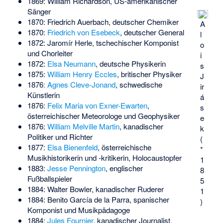
1869:
William Richardson
, US-amerikanischer
Sänger
1870:
Friedrich Auerbach
, deutscher Chemiker
A
1870:
Friedrich von Esebeck
, deutscher General
l
1872:
Jaromír Herle
, tschechischer Komponist
o
und Chorleiter
i
1872:
Elsa Neumann
, deutsche Physikerin
s
1875:
William Henry Eccles
, britischer Physiker
J
1876ː
Agnes Cleve-Jonand
, schwedische
ir
Künstlerin
á
1876:
Felix Maria von Exner-Ewarten
,
s
österreichischer Meteorologe und Geophysiker
e
1876:
William Melville Martin
, kanadischer
k
Politiker und Richter
(
1877:
Elsa Bienenfeld
, österreichische
*
Musikhistorikerin und -kritikerin, Holocaustopfer
1
1883:
Jesse Pennington
, englischer
8
Fußballspieler
5
1884:
Walter Bowler
, kanadischer Ruderer
1
1884:
Benito García de la Parra
, spanischer
)
Komponist und Musikpädagoge
1884:
Jules Fournier
, kanadischer Journalist,