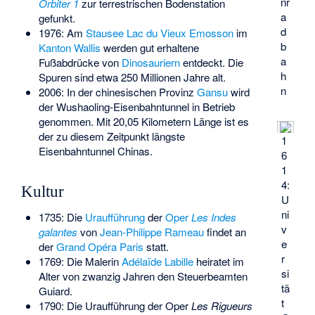
nr
Orbiter 1
zur terrestrischen Bodenstation
a
gefunkt.
d
1976: Am
Stausee
Lac du Vieux Emosson
im
b
Kanton Wallis
werden gut erhaltene
a
Fußabdrücke von
Dinosauriern
entdeckt. Die
h
Spuren sind etwa 250 Millionen Jahre alt.
n
2006: In der chinesischen Provinz
Gansu
wird
der
Wushaoling-Eisenbahntunnel
in Betrieb
genommen. Mit 20,05 Kilometern Länge ist es
der zu diesem Zeitpunkt längste
1
Eisenbahntunnel Chinas.
6
1
4:
Kultur
U
ni
1735: Die
Uraufführung
der
Oper
Les Indes
v
galantes
von
Jean-Philippe Rameau
findet an
e
der
Grand Opéra Paris
statt.
r
1769: Die Malerin
Adélaïde Labille
heiratet im
si
Alter von zwanzig Jahren den Steuerbeamten
tä
Guiard.
t
1790: Die Uraufführung der Oper
Les Rigueurs