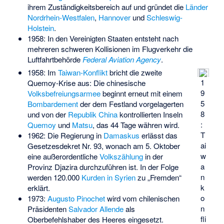
ihrem Zuständigkeitsbereich auf und gründet die
Länder
Nordrhein-Westfalen
,
Hannover
und
Schleswig-
Holstein
.
1958: In den Vereinigten Staaten entsteht nach
mehreren schweren Kollisionen im Flugverkehr die
Luftfahrtbehörde
Federal Aviation Agency
.
1958: Im
Taiwan-Konflikt
bricht die zweite
1
Quemoy-Krise aus: Die chinesische
9
Volksbefreiungsarmee
beginnt erneut mit einem
5
Bombardement
der dem Festland vorgelagerten
8
und von der
Republik China
kontrollierten Inseln
:
Quemoy
und
Matsu
, das 44 Tage währen wird.
T
1962: Die Regierung in
Damaskus
erlässt das
ai
Gesetzesdekret Nr. 93, wonach am 5. Oktober
w
eine außerordentliche
Volkszählung
in der
a
Provinz Djazira durchzuführen ist. In der Folge
n
werden 120.000
Kurden in Syrien
zu „Fremden“
k
erklärt.
o
1973:
Augusto Pinochet
wird vom chilenischen
n
Präsidenten
Salvador Allende
als
fli
Oberbefehlshaber des Heeres eingesetzt.