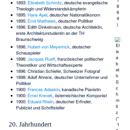
1893:
Elisabeth Schmitz
, deutsche evangelische
8
Theologin und Widerstandskämpferin
6
1895:
Hans Apel
, deutscher Nationalökonom
4
1895:
Emil Matthews
, deutscher Politiker
)
1896ː
Edith Dinkelmann
, deutsche Architektin,
erste Architekturstudentin an der TH
Braunschweig
El
1896:
Hubert von Meyerinck
, deutscher
is
Schauspieler
a
1896:
Jacques Rueff
, französischer politischer
b
Theoretiker und Wirtschaftsexperte
et
1896:
Christian Schiefer
, Schweizer Fotograf
h
1898:
Adolf Ahrens
, deutscher Unternehmer und
S
Politiker
c
1900:
Frances Adaskin
, kanadische Pianistin
h
1900:
Ernst Krenek
, österreichischer Komponist
m
1900:
Eduard Rhein
, deutscher Erfinder,
it
Publizist und Schriftsteller
z
(*
20. Jahrhundert
1