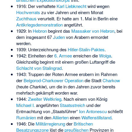
1916: Der verhaftete
Karl Liebknecht
wird wegen
Hochverrats
zu vier Jahren und einem Monat
Zuchthaus
verurteilt. Er hatte am 1. Mai in Berlin eine
Antikriegsdemonstration
angeführt.
1929: In
Hebron
beginnt das
Massaker von Hebron
, bei
dem insgesamt 67
Juden
von Arabern ermordet
werden.
1939: Unterzeichnung des
Hitler-Stalin-Paktes
.
1942: Einheiten der
6. Armee
erreichen die
Wolga
.
Gleichzeitig beginnt mit einem großen Luftangriff die
Schlacht von Stalingrad
.
1943: Truppen der Roten Armee erobern im Rahmen
der
Belgorod-Charkower Operation
die Stadt
Charkow
(heute
Charkiw
), um die in den Jahren zuvor bereits
mehrfach gekämpft worden war.
1944:
Zweiter Weltkrieg
. Nach einem von König
Michael I.
angeführten
Staatsstreich
und der
Entmachtung von „Staatsführer“
Ion Antonescu
schließt
Rumänien
mit den
Alliierten
einen
Waffenstillstand
.
1946: Die
Militärregierung
der
Britischen
Besatzungszone
löst die
preußischen
Provinzen in