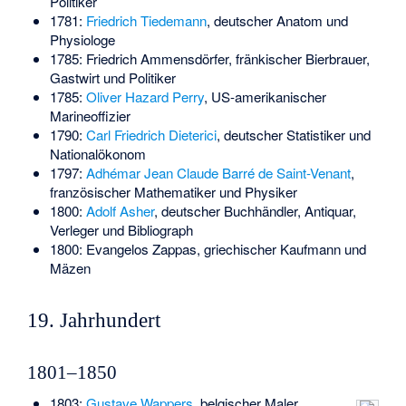
Politiker
1781:
Friedrich Tiedemann
, deutscher Anatom und
Physiologe
1785:
Friedrich Ammensdörfer
, fränkischer Bierbrauer,
Gastwirt und Politiker
1785:
Oliver Hazard Perry
, US-amerikanischer
Marineoffizier
1790:
Carl Friedrich Dieterici
, deutscher Statistiker und
Nationalökonom
1797:
Adhémar Jean Claude Barré de Saint-Venant
,
französischer Mathematiker und Physiker
1800:
Adolf Asher
, deutscher Buchhändler, Antiquar,
Verleger und Bibliograph
1800:
Evangelos Zappas
, griechischer Kaufmann und
Mäzen
19. Jahrhundert
1801–1850
1803:
Gustave Wappers
, belgischer Maler