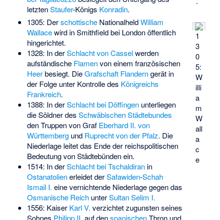
.
letzten
Staufer
-Königs
Konradin
.
1305: Der
schottische
Nationalheld
William
Wallace
wird in Smithfield bei London öffentlich
1
hingerichtet.
3
1328: In der
Schlacht von Cassel
werden
0
aufständische
Flamen
von einem französischen
5:
Heer
besiegt. Die
Grafschaft Flandern
gerät in
W
der Folge unter Kontrolle des
Königreichs
illi
Frankreich
.
a
1388: In der
Schlacht bei Döffingen
unterliegen
m
die Söldner des
Schwäbischen Städtebundes
W
den Truppen von Graf
Eberhard II. von
all
Württemberg
und
Ruprecht von der Pfalz
. Die
a
Niederlage leitet das Ende der reichspolitischen
c
Bedeutung von Städtebünden ein.
e
1514: In der
Schlacht bei Tschaldiran
in
Ostanatolien
erleidet der
Safawiden
-
Schah
Ismail I.
eine vernichtende Niederlage gegen das
Osmanische Reich
unter
Sultan
Selim I.
1556: Kaiser
Karl V.
verzichtet zugunsten seines
Sohnes
Philipp II.
auf den
spanischen
Thron und