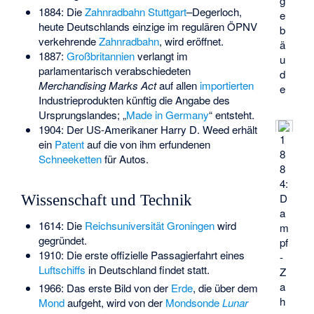
g
1884: Die
Zahnradbahn Stuttgart
–Degerloch,
e
heute Deutschlands einzige im regulären ÖPNV
b
verkehrende
Zahnradbahn
, wird eröffnet.
ä
1887:
Großbritannien
verlangt im
u
parlamentarisch verabschiedeten
d
Merchandising Marks Act
auf allen
importierten
e
Industrieprodukten künftig die Angabe des
Ursprungslandes; „
Made in Germany
“ entsteht.
1904: Der US-Amerikaner Harry D. Weed erhält
1
ein
Patent
auf die von ihm erfundenen
8
Schneeketten
für Autos.
8
4:
D
Wissenschaft und Technik
a
1614: Die
Reichsuniversität Groningen
wird
m
gegründet.
pf
1910: Die erste offizielle Passagierfahrt eines
-
Luftschiffs
in Deutschland findet statt.
Z
a
1966: Das erste Bild von der
Erde
, die über dem
h
Mond
aufgeht, wird von der
Mondsonde
Lunar