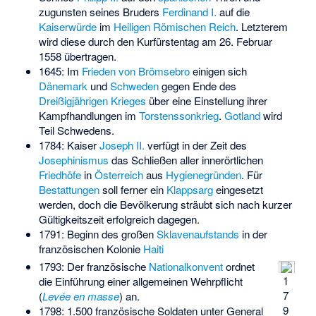
zugunsten seines Bruders
Ferdinand I.
auf die
Kaiserwürde
im
Heiligen Römischen Reich
. Letzterem
wird diese durch den Kurfürstentag am 26. Februar
1558 übertragen.
1645: Im
Frieden von Brömsebro
einigen sich
Dänemark
und
Schweden
gegen Ende des
Dreißigjährigen Krieges
über eine Einstellung ihrer
Kampfhandlungen im
Torstenssonkrieg
.
Gotland
wird
Teil Schwedens.
1784: Kaiser
Joseph II.
verfügt in der Zeit des
Josephinismus
das Schließen aller innerörtlichen
Friedhöfe
in
Österreich
aus
Hygienegründen
. Für
Bestattungen
soll ferner ein
Klappsarg
eingesetzt
werden, doch die Bevölkerung sträubt sich nach kurzer
Gültigkeitszeit erfolgreich dagegen.
1791: Beginn des großen
Sklavenaufstands
in der
französischen Kolonie
Haiti
1793: Der französische
Nationalkonvent
ordnet
1
die Einführung einer allgemeinen Wehrpflicht
7
(
Levée en masse
) an.
9
1798: 1.500 französische Soldaten unter General