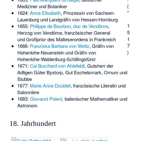
(
Mediziner und Botaniker
*
1624:
Anna Elisabeth
, Prinzessin von Sachsen-
Lauenburg und Landgräfin von Hessen-Homburg
1
1655:
Philippe de Bourbon, duc de Vendôme
,
5
Herzog von Vendôme, französischer General
1
und Großprior des Malteserordens in Frankreich
7
1666:
Franziska Barbara von Weltz
, Gräfin von
)
Hohenlohe-Neuenstein und Gräfin von
Hohenlohe-Waldenburg-Schillingsfürst
1671:
Cai Burchard von Ahlefeldt
, Gutsherr der
Adligen Güter Bystorp, Gut Eschelsmark, Ornum und
Stubbe
1677ː
Marie Anne Doublet
, französische Literatin und
Salonnière
1683:
Giovanni Poleni
, italienischer Mathematiker und
Astronom
18. Jahrhundert