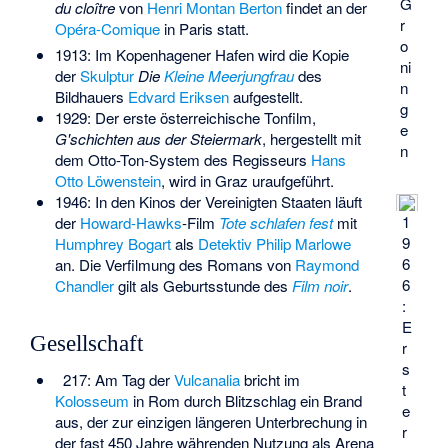
G
du cloître
von
Henri Montan Berton
findet an der
r
Opéra-Comique
in Paris statt.
o
1913: Im Kopenhagener Hafen wird die Kopie
ni
der
Skulptur
Die
Kleine Meerjungfrau
des
n
Bildhauers
Edvard Eriksen
aufgestellt.
g
1929: Der erste österreichische Tonfilm,
e
G'schichten aus der Steiermark
, hergestellt mit
n
dem
Otto-Ton
-System des Regisseurs
Hans
Otto Löwenstein
, wird in Graz uraufgeführt.
1946: In den Kinos der Vereinigten Staaten läuft
1
der
Howard-Hawks
-Film
Tote schlafen fest
mit
9
Humphrey Bogart
als
Detektiv
Philip Marlowe
6
an. Die Verfilmung des Romans von
Raymond
6
Chandler
gilt als Geburtsstunde des
Film noir
.
:
E
Gesellschaft
r
s
217: Am Tag der
Vulcanalia
bricht im
t
Kolosseum
in Rom durch Blitzschlag ein Brand
e
aus, der zur einzigen längeren Unterbrechung in
r
der fast 450 Jahre währenden Nutzung als Arena