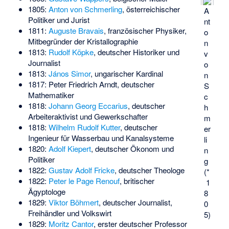
1805:
Anton von Schmerling
, österreichischer
A
Politiker und Jurist
nt
1811:
Auguste Bravais
, französischer Physiker,
o
Mitbegründer der Kristallographie
n
1813:
Rudolf Köpke
, deutscher Historiker und
v
Journalist
o
1813:
János Simor
, ungarischer Kardinal
n
1817:
Peter Friedrich Arndt
, deutscher
S
Mathematiker
c
1818:
Johann Georg Eccarius
, deutscher
h
Arbeiteraktivist und Gewerkschafter
m
1818:
Wilhelm Rudolf Kutter
, deutscher
er
Ingenieur für Wasserbau und Kanalsysteme
li
1820:
Adolf Kiepert
, deutscher Ökonom und
n
Politiker
g
1822:
Gustav Adolf Fricke
, deutscher Theologe
(*
1822:
Peter le Page Renouf
, britischer
1
Ägyptologe
8
1829:
Viktor Böhmert
, deutscher Journalist,
0
Freihändler und Volkswirt
5)
1829:
Moritz Cantor
, erster deutscher Professor