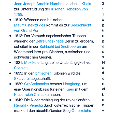
3
Jean Joseph Amable Humbert
landen in
Killala
:
zur Unterstützung der
Irischen Rebellion von
T
1798
.
a
1810: Während des britischen
g
Mauritiusfeldzuges
kommt es zur
Seeschlacht
u
von Grand Port
.
n
1813: Der Versuch napoleonischer Truppen
g
während der
Befreiungskriege
Berlin zu erobern,
d
scheitert in der
Schlacht bei Großbeeren
am
e
Widerstand ihrer preußischen, russischen und
s
schwedischen Gegner.
N
1821:
Mexiko
erlangt seine Unabhängigkeit von
a
Spanien
.
ti
1833: In den
britischen
Kolonien wird die
o
Sklaverei
abgeschafft.
n
1839:
Großbritannien
besetzt
Hongkong
, um
al
eine Operationsbasis für einen
Krieg
mit dem
k
Kaiserreich China
zu haben.
o
1849: Die Niederschlagung der revolutionären
n
Republik Venedig
durch österreichische Truppen
v
markiert den abschließenden Sieg
Österreichs