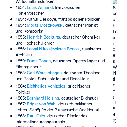
Wirtschaftshistoriker
1854:
Louis Armand
, französischer
S
Höhlenforscher
ar
1854:
Arthur Dessoye
, französischer Politiker
a
1854:
Moritz Moszkowski
, deutscher Pianist
h
und Komponist
Fr
1855:
Heinrich Beckurts
, deutscher Chemiker
a
und Hochschullehrer
n
1856:
Leonti Nikolajewitsch Benois
, russischer
c
Architekt
e
1859:
Franz Porten
, deutscher Opernsänger und
s
Filmregisseur
W
1863:
Carl Werckshagen
, deutscher Theologe
hi
und Pastor, Schriftsteller und Redakteur
ti
n
1864:
Eleftherios Venizelos
, griechischer
g
Politiker
(*
1865:
Bernhard Heising
, deutscher Bildhauer
1
1867:
Edgar von Wahl
, deutsch-baltischer
8
Lehrer, Schöpfer der Plansprache Occidental
4
1868:
Paul Otlet
, deutscher Pionier des
7)
Informationsmanagements