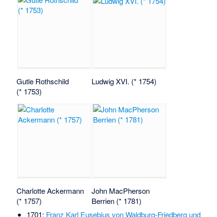
Gutle Rothschild
Ludwig XVI. (* 1754)
(* 1753)
Charlotte Ackermann
John MacPherson
(* 1757)
Berrien (* 1781)
1701:
Franz Karl Eusebius von Waldburg-Friedberg und