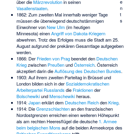
e
über die
Märzrevolution
in seinen
n
Vasallenstaaten
.
t
1862: Zum zweiten Mal innerhalb weniger Tage
s
müssen die überwiegend deutschstämmigen
Einwohner von
New Ulm
(im heutigen
Minnesota) einen
Angriff von Dakota-Kriegern
abwehren. Trotz des Erfolges muss die Stadt am 25.
August aufgrund der prekären Gesamtlage aufgegeben
werden.
1866: Der
Frieden von Prag
beendet den
Deutschen
Krieg
zwischen
Preußen
und
Österreich
. Österreich
akzeptiert darin die
Auflösung des Deutschen Bundes
.
1903: Auf ihrem zweiten Parteitag in Brüssel und
London bilden sich in der
Sozialdemokratischen
Arbeiterpartei Russlands
die
Fraktionen
der
Bolschewiki
und
Menschewiki
heraus.
1914:
Japan
erklärt dem
Deutschen Reich
den
Krieg
.
1914: Die
Grenzschlachten
an den französischen
Nordostgrenzen erreichen einen weiteren Höhepunkt
als am rechten Heeresflügel die deutsche
1. Armee
beim belgischen Mons
auf die beiden Armeekorps des
Britischen Expeditionskorps
trifft.