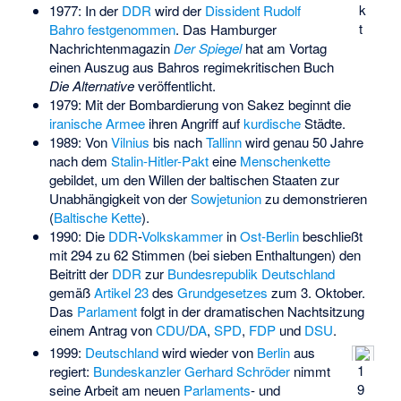
k
1977: In der
DDR
wird der
Dissident
Rudolf
t
Bahro
festgenommen
. Das Hamburger
Nachrichtenmagazin
Der Spiegel
hat am Vortag
einen Auszug aus Bahros regimekritischen Buch
Die Alternative
veröffentlicht.
1979: Mit der Bombardierung von Sakez beginnt die
iranische Armee
ihren Angriff auf
kurdische
Städte.
1989: Von
Vilnius
bis nach
Tallinn
wird genau 50 Jahre
nach dem
Stalin-Hitler-Pakt
eine
Menschenkette
gebildet, um den Willen der baltischen Staaten zur
Unabhängigkeit von der
Sowjetunion
zu demonstrieren
(
Baltische Kette
).
1990: Die
DDR
-
Volkskammer
in
Ost-Berlin
beschließt
mit 294 zu 62 Stimmen (bei sieben Enthaltungen) den
Beitritt der
DDR
zur
Bundesrepublik Deutschland
gemäß
Artikel 23
des
Grundgesetzes
zum 3. Oktober.
Das
Parlament
folgt in der dramatischen Nachtsitzung
einem Antrag von
CDU
/
DA
,
SPD
,
FDP
und
DSU
.
1999:
Deutschland
wird wieder von
Berlin
aus
1
regiert:
Bundeskanzler
Gerhard Schröder
nimmt
9
seine Arbeit am neuen
Parlaments
- und