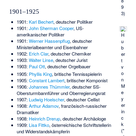
8
9
1901–1925
3)
1901:
Karl Bechert
, deutscher Politiker
1901:
John Sherman Cooper
, US-
amerikanischer Politiker
H
1901:
Werner Hassenpflug
, deutscher
u
Ministerialbeamter und Eisenbahner
b
1902:
Erich Clar
, deutscher Chemiker
er
1903:
Walter Linse
, deutscher Jurist
t
1903:
Paul Ott
, deutscher Orgelbauer
v
o
1905:
Phyllis King
, britische Tennisspielerin
n
1905:
Constant Lambert
, britischer Komponist
M
1906:
Johannes Thümmler
, deutscher SS-
e
Obersturmbannführer und Oberregierungsrat
y
1907:
Ludwig Hoelscher
, deutscher Cellist
er
1908:
Arthur Adamov
, französisch-russischer
in
Dramatiker
c
1908:
Heinrich Drerup
, deutscher Archäologe
k
1909:
Lisa Fittko
, österreichische Schriftstellerin
(*
und Widerstandskämpferin