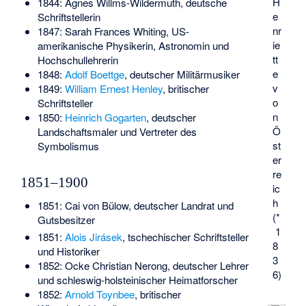
H
1844:
Agnes Willms-Wildermuth
, deutsche
e
Schriftstellerin
nr
1847:
Sarah Frances Whiting
, US-
ie
amerikanische Physikerin, Astronomin und
tt
Hochschullehrerin
e
1848:
Adolf Boettge
, deutscher Militärmusiker
v
1849:
William Ernest Henley
, britischer
o
Schriftsteller
n
1850:
Heinrich Gogarten
, deutscher
Ö
Landschaftsmaler und Vertreter des
st
Symbolismus
er
re
1851–1900
ic
h
1851:
Cai von Bülow
, deutscher Landrat und
(*
Gutsbesitzer
1
1851:
Alois Jirásek
, tschechischer Schriftsteller
8
und Historiker
3
1852:
Ocke Christian Nerong
, deutscher Lehrer
6)
und schleswig-holsteinischer Heimatforscher
1852:
Arnold Toynbee
, britischer