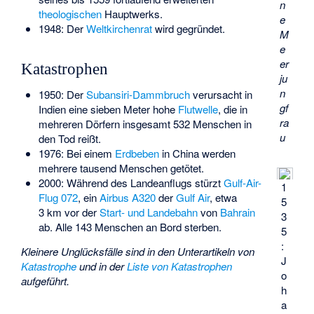
n
theologischen
Hauptwerks.
e
1948: Der
Weltkirchenrat
wird gegründet.
M
e
er
Katastrophen
ju
n
1950: Der
Subansiri-Dammbruch
verursacht in
gf
Indien eine sieben Meter hohe
Flutwelle
, die in
ra
mehreren Dörfern insgesamt 532 Menschen in
u
den Tod reißt.
1976: Bei einem
Erdbeben
in China werden
mehrere tausend Menschen getötet.
2000: Während des Landeanflugs stürzt
Gulf-Air-
1
Flug 072
, ein
Airbus A320
der
Gulf Air
, etwa
5
3 km vor der
Start- und Landebahn
von
Bahrain
3
ab. Alle 143 Menschen an Bord sterben.
5
:
Kleinere Unglücksfälle sind in den Unterartikeln von
J
Katastrophe
und in der
Liste von Katastrophen
o
aufgeführt.
h
a