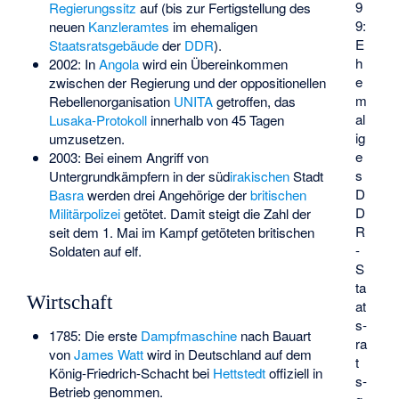
9
Regierungssitz
auf (bis zur Fertigstellung des
9:
neuen
Kanzleramtes
im ehemaligen
E
Staatsratsgebäude
der
DDR
).
h
2002: In
Angola
wird ein Übereinkommen
e
zwischen der Regierung und der oppositionellen
m
Rebellenorganisation
UNITA
getroffen, das
al
Lusaka-Protokoll
innerhalb von 45 Tagen
ig
umzusetzen.
e
2003: Bei einem Angriff von
s
Untergrundkämpfern in der süd
irakischen
Stadt
D
Basra
werden drei Angehörige der
britischen
D
Militärpolizei
getötet. Damit steigt die Zahl der
R
seit dem 1. Mai im Kampf getöteten britischen
-
Soldaten auf elf.
S
ta
Wirtschaft
at
s­
1785: Die erste
Dampfmaschine
nach Bauart
ra
von
James Watt
wird in Deutschland auf dem
t
König-Friedrich-Schacht bei
Hettstedt
offiziell in
s­
Betrieb genommen.