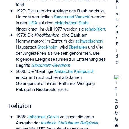
B
führt.
li
1927: Die unter der Anklage des Raubmords zu
c
Unrecht verurteilten
Sacco und Vanzetti
werden
k
in den
USA
auf dem
elektrischen Stuhl
z
hingerichtet; im Juli 1977 werden sie
rehabilitiert
.
u
1973: Die
Kreditbanken
, eine Bank am
r
Norrmalmstorg im Zentrum der
schwedischen
E
Hauptstadt
Stockholm
, wird
überfallen
und vier
r
der Angestellten als Geiseln genommen. Die
d
folgenden Ereignisse führen zur Entstehung des
e
Begriffs
Stockholm-Syndrom
.
2006: Die 18-jährige
Natascha Kampusch
entkommt nach achteinhalb Jahren
1
Gefangenschaft ihrem Entführer Wolfgang
9
Přiklopil in Niederösterreich.
1
3:
Religion
D
ie
1535:
Johannes Calvin
vollendet die erste
kl
Ausgabe der
Institutio Christianae Religionis
,
ei
seines bis 1559 fortlaufend erweiterten