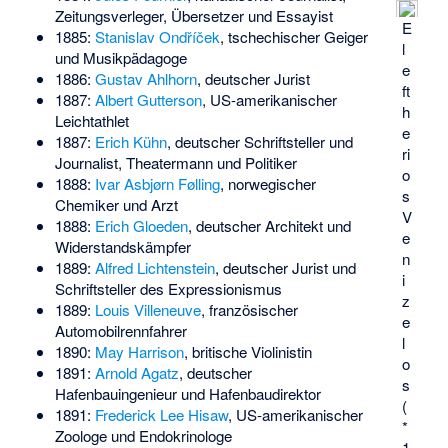
Zeitungsverleger, Übersetzer und Essayist
E
1885:
Stanislav Ondříček
, tschechischer Geiger
l
und Musikpädagoge
e
1886:
Gustav Ahlhorn
, deutscher Jurist
ft
1887:
Albert Gutterson
, US-amerikanischer
h
Leichtathlet
e
1887:
Erich Kühn
, deutscher Schriftsteller und
ri
Journalist, Theatermann und Politiker
o
1888:
Ivar Asbjørn Følling
, norwegischer
s
Chemiker und Arzt
V
1888:
Erich Gloeden
, deutscher Architekt und
e
Widerstandskämpfer
n
1889:
Alfred Lichtenstein
, deutscher Jurist und
i
Schriftsteller des Expressionismus
z
1889:
Louis Villeneuve
, französischer
e
Automobilrennfahrer
l
1890:
May Harrison
, britische Violinistin
o
1891:
Arnold Agatz
, deutscher
s
Hafenbauingenieur und Hafenbaudirektor
(
1891:
Frederick Lee Hisaw
, US-amerikanischer
*
Zoologe und Endokrinologe
1