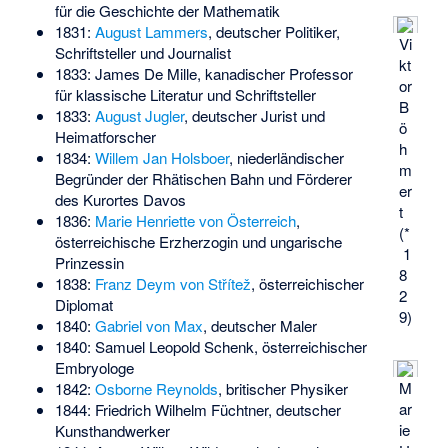
für die Geschichte der Mathematik
1831:
August Lammers
, deutscher Politiker,
Vi
Schriftsteller und Journalist
kt
1833:
James De Mille
, kanadischer Professor
or
für klassische Literatur und Schriftsteller
B
1833:
August Jugler
, deutscher Jurist und
ö
Heimatforscher
h
1834:
Willem Jan Holsboer
, niederländischer
m
Begründer der Rhätischen Bahn und Förderer
er
des Kurortes Davos
t
1836:
Marie Henriette von Österreich
,
(*
österreichische Erzherzogin und ungarische
1
Prinzessin
8
1838:
Franz Deym von Střítež
, österreichischer
2
Diplomat
9)
1840:
Gabriel von Max
, deutscher Maler
1840:
Samuel Leopold Schenk
, österreichischer
Embryologe
M
1842:
Osborne Reynolds
, britischer Physiker
ar
1844:
Friedrich Wilhelm Füchtner
, deutscher
ie
Kunsthandwerker