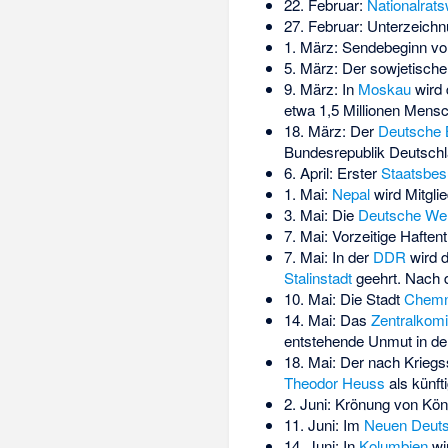
22. Februar:
Nationalrats
27. Februar: Unterzeich
1. März: Sendebeginn v
5. März: Der sowjetisch
9. März: In
Moskau
wird 
etwa 1,5 Millionen Mensc
18. März: Der
Deutsche 
Bundesrepublik Deutsch
6. April: Erster
Staatsbe
1. Mai:
Nepal
wird Mitgli
3. Mai: Die
Deutsche Wel
7. Mai: Vorzeitige Haft
7. Mai: In der
DDR
wird d
Stalinstadt
geehrt. Nach 
10. Mai: Die Stadt
Chemn
14. Mai: Das
Zentralkom
entstehende Unmut in der
18. Mai: Der nach Krieg
Theodor Heuss
als künft
2. Juni: Krönung von Kön
11. Juni: Im
Neuen Deuts
14. Juni: In
Kolumbien
wi