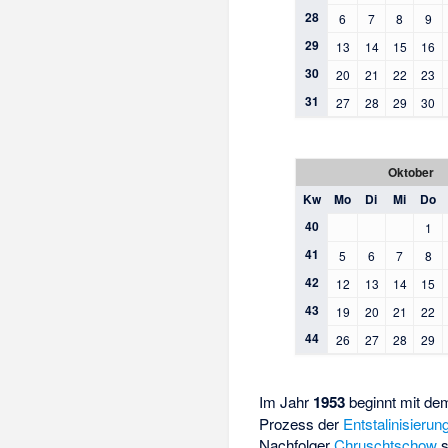
28
6
7
8
9
29
13
14
15
16
30
20
21
22
23
31
27
28
29
30
Oktober
Kw
Mo
Di
Mi
Do
40
1
41
5
6
7
8
42
12
13
14
15
43
19
20
21
22
44
26
27
28
29
Im Jahr
1953
beginnt mit d
Prozess der
Entstalinisierun
Nachfolger
Chruschtschow
s