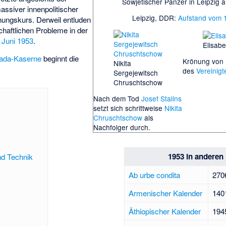
Sowjetischer Panzer in Leipzig 
assiver innenpolitischer
Leipzig, DDR:
Aufstand vom 1
ungskurs. Derweil entluden
schaftlichen Probleme in der
 Juni 1953
.
Elisabe
ada-Kaserne
beginnt die
Krönung von
Nikita
des
Vereinig
Sergejewitsch
Chruschtschow
Nach dem Tod
Josef Stalins
setzt sich schrittweise
Nikita
Chruschtschow
als
Nachfolger durch.
1953 in anderen
nd Technik
Ab urbe condita
270
Armenischer Kalender
140
Äthiopischer Kalender
194