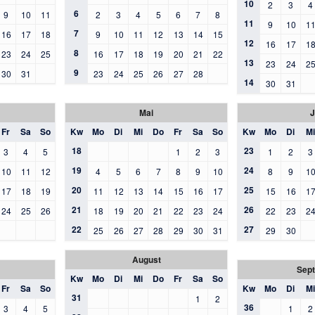
10
2
3
4
6
9
10
11
2
3
4
5
6
7
8
11
9
10
1
7
16
17
18
9
10
11
12
13
14
15
12
16
17
1
8
23
24
25
16
17
18
19
20
21
22
13
23
24
2
9
30
31
23
24
25
26
27
28
14
30
31
Mai
J
Fr
Sa
So
Kw
Mo
Di
Mi
Do
Fr
Sa
So
Kw
Mo
Di
Mi
18
23
3
4
5
1
2
3
1
2
3
19
24
10
11
12
4
5
6
7
8
9
10
8
9
1
20
25
17
18
19
11
12
13
14
15
16
17
15
16
1
21
26
24
25
26
18
19
20
21
22
23
24
22
23
2
22
27
25
26
27
28
29
30
31
29
30
August
Sep
Kw
Mo
Di
Mi
Do
Fr
Sa
So
Fr
Sa
So
Kw
Mo
Di
Mi
31
1
2
36
3
4
5
1
2