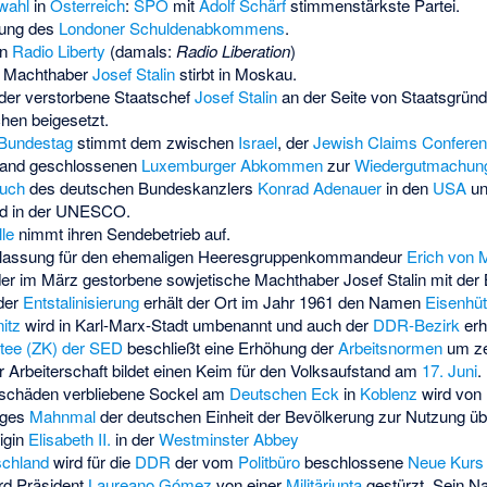
wahl
in
Österreich
:
SPÖ
mit
Adolf Schärf
stimmenstärkste Partei.
nung des
Londoner Schuldenabkommens
.
on
Radio Liberty
(damals:
Radio Liberation
)
e Machthaber
Josef Stalin
stirbt in Moskau.
der verstorbene Staatschef
Josef Stalin
an der Seite von Staatsgrün
hen beigesetzt.
Bundestag
stimmt dem zwischen
Israel
, der
Jewish Claims Confere
land geschlossenen
Luxemburger Abkommen
zur
Wiedergutmachun
such
des deutschen Bundeskanzlers
Konrad Adenauer
in den
USA
un
ed in der UNESCO.
le
nimmt ihren Sendebetrieb auf.
entlassung für den ehemaligen Heeresgruppenkommandeur
Erich von 
er im März gestorbene sowjetische Machthaber Josef Stalin mit de
der
Entstalinisierung
erhält der Ort im Jahr 1961 den Namen
Eisenhüt
itz
wird in Karl-Marx-Stadt umbenannt und auch der
DDR-Bezirk
erh
itee (ZK) der SED
beschließt eine Erhöhung der
Arbeitsnormen
um ze
 Arbeiterschaft bildet einen Keim für den Volksaufstand am
17. Juni
.
sschäden verbliebene Sockel am
Deutschen Eck
in
Koblenz
wird von
iges
Mahnmal
der deutschen Einheit der Bevölkerung zur Nutzung üb
igin
Elisabeth II.
in der
Westminster Abbey
chland
wird für die
DDR
der vom
Politbüro
beschlossene
Neue Kurs
rd Präsident
Laureano Gómez
von einer
Militärjunta
gestürzt. Sein N