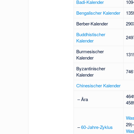
Badi-Kalender
109
Bengalischer Kalender
135
Berber-Kalender
290
Buddhistischer
249
Kalender
Burmesischer
131
Kalender
Byzantinischer
746
Kalender
Chinesischer Kalender
464
– Ära
458
Was
29)
–
60-Jahre-Zyklus
Was