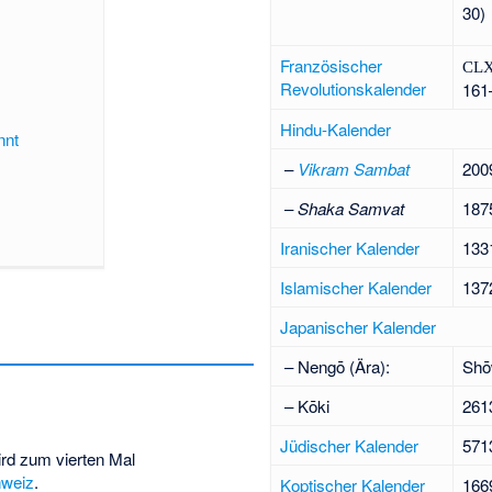
30)
Französischer
CLX
Revolutionskalender
161
Hindu-Kalender
nnt
–
Vikram Sambat
200
–
Shaka Samvat
187
Iranischer Kalender
133
Islamischer Kalender
137
Japanischer Kalender
– Nengō (Ära):
Shō
– Kōki
261
Jüdischer Kalender
571
rd zum vierten Mal
weiz
.
Koptischer Kalender
166