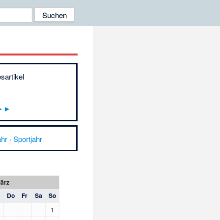
sartikel
►►
ahr
·
Sportjahr
ärz
Do
Fr
Sa
So
1