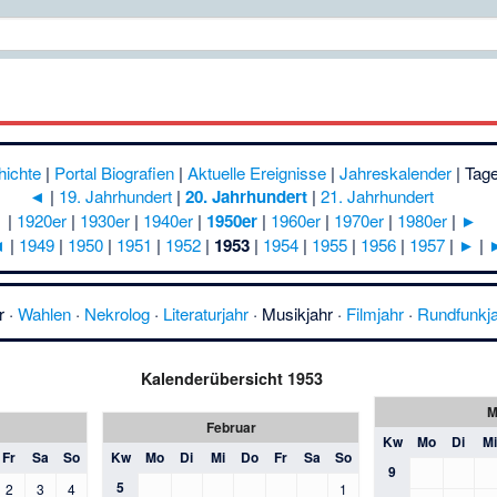
hichte
|
Portal Biografien
|
Aktuelle Ereignisse
|
Jahreskalender
|
Tage
◄
|
19. Jahrhundert
|
20. Jahrhundert
|
21. Jahrhundert
◄
|
1920er
|
1930er
|
1940er
|
1950er
|
1960er
|
1970er
|
1980er
|
►
◄
|
1949
|
1950
|
1951
|
1952
|
1953
|
1954
|
1955
|
1956
|
1957
|
►
|
r
·
Wahlen
·
Nekrolog
·
Literaturjahr
·
Musikjahr
·
Filmjahr
·
Rundfunkj
Kalenderübersicht 1953
M
Februar
Kw
Mo
Di
Mi
Fr
Sa
So
Kw
Mo
Di
Mi
Do
Fr
Sa
So
9
5
2
3
4
1