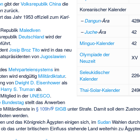
on
gibt der
Volksrepublik China
die
Koreanischer Kalender
hn
zurück.
rt das Jahr 1953 offiziell zum
Karl-
–
Dangun
-Ära
428
r Republik
Malediven
–
Juche
-Ära
42
srepublik
Deutschland
wird der
eführt.
Minguo-Kalender
42
ident
Josip Broz Tito
wird in das neu
Olympiade der
aatspräsidenten von
Jugoslawien
XV
Neuzeit
 des
Mehrparteiensystems
im
Seleukidischer
226
pten wird endgültig
Militärdiktatur
.
Kalender
ung von
Dwight D. Eisenhower
als
t
Harry S. Truman
ab.
Thai-Solar-Kalender
249
Mitglied in der
UNESCO
.
 Bundestag
stellt das Anwerben
 Militärdienste in
§ 109h
StGB
unter Strafe. Damit soll dem Zustr
eboten werden.
ien
und das Königreich Ägypten einigen sich, im
Sudan
Wahlen durchz
 ob das unter britischem Einfluss stehende Land weiterhin zu Ägypte