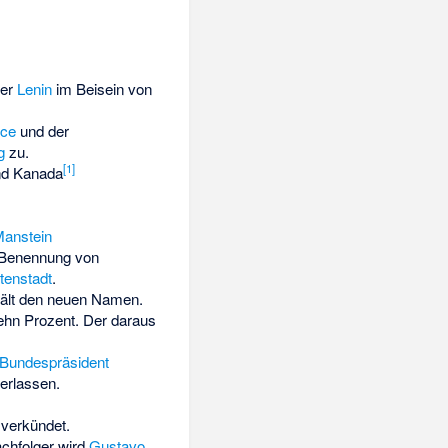
der
Lenin
im Beisein von
nce
und der
g
zu.
[
1
]
d Kanada
Manstein
r Benennung von
tenstadt
.
ält den neuen Namen.
hn Prozent. Der daraus
Bundespräsident
erlassen.
verkündet.
achfolger wird
Gustavo