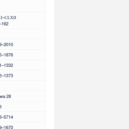
–
I
CLXII
–162
9–2010
5–1876
1–1332
2–1373
wa 28
3
3–5714
9–1670