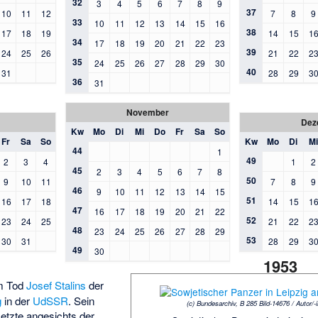
32
3
4
5
6
7
8
9
37
10
11
12
7
8
9
33
10
11
12
13
14
15
16
38
17
18
19
14
15
1
34
17
18
19
20
21
22
23
39
24
25
26
21
22
2
35
24
25
26
27
28
29
30
40
31
28
29
3
36
31
November
Dez
Kw
Mo
Di
Mi
Do
Fr
Sa
So
Fr
Sa
So
Kw
Mo
Di
Mi
44
1
49
2
3
4
1
2
45
2
3
4
5
6
7
8
50
9
10
11
7
8
9
46
9
10
11
12
13
14
15
51
16
17
18
14
15
1
47
16
17
18
19
20
21
22
52
23
24
25
21
22
2
48
23
24
25
26
27
28
29
53
30
31
28
29
3
49
30
1953
em Tod
Josef Stalins
der
g
in der
UdSSR
. Sein
(c) Bundesarchiv, B 285 Bild-14676 / Autor/-
etzte angesichts der