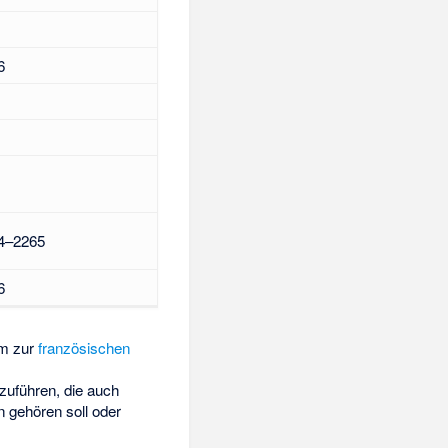
6
4–2265
6
om zur
französischen
uführen, die auch
n gehören soll oder