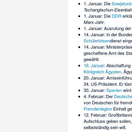
1. Januar: Die
Sowjetuni
Tschangtschun-Eisenba
1. Januar: Die
DDR
erklä
Marx-Jahr
.
1. Januar: Ausrufung de
14. Januar: In der Bunde
Schülerlotsen
­dienst eing
14. Januar: Ministerpräs
geschaffene Amt des St
gewählt.
16. Januar
: Abschaffung
Königreich Ägypten
. Ägy
20. Januar: Amtseinführ
34. US-Präsident. Er lös
30. Januar:
Spanien
wird 
4. Februar: Der
Deutsche
von Deutschen für fremde
Fremdenlegion
Einhalt g
12. Februar:
Großbritann
Aufschluss geben sollen,
selbstständig sein will.