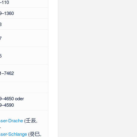
–110
9–1360
3
7
5
1–7462
9–4650 oder
9–4590
壬辰
ser-Drache
(
,
–
癸巳
ser-Schlange
(
,