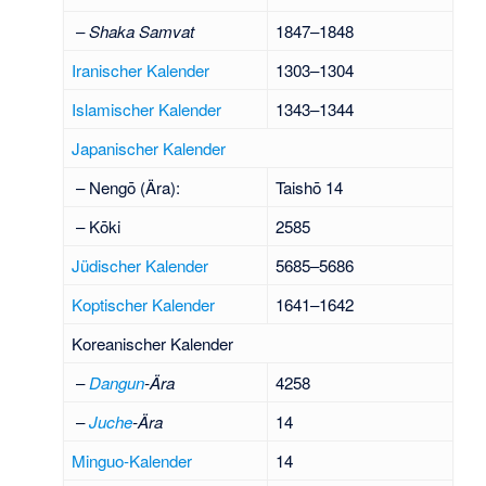
–
Shaka Samvat
1847–1848
Iranischer Kalender
1303–1304
Islamischer Kalender
1343–1344
Japanischer Kalender
– Nengō (Ära):
Taishō 14
– Kōki
2585
Jüdischer Kalender
5685–5686
Koptischer Kalender
1641–1642
Koreanischer Kalender
–
Dangun
-Ära
4258
–
Juche
-Ära
14
Minguo-Kalender
14