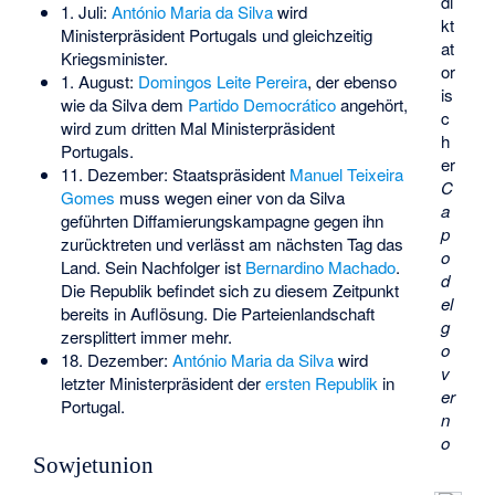
di
1. Juli:
António Maria da Silva
wird
kt
Ministerpräsident Portugals und gleichzeitig
at
Kriegsminister.
or
1. August:
Domingos Leite Pereira
, der ebenso
is
wie da Silva dem
Partido Democrático
angehört,
c
wird zum dritten Mal Ministerpräsident
h
Portugals.
er
11. Dezember: Staatspräsident
Manuel Teixeira
C
Gomes
muss wegen einer von da Silva
a
geführten Diffamierungskampagne gegen ihn
p
zurücktreten und verlässt am nächsten Tag das
o
Land. Sein Nachfolger ist
Bernardino Machado
.
d
Die Republik befindet sich zu diesem Zeitpunkt
el
bereits in Auflösung. Die Parteienlandschaft
g
zersplittert immer mehr.
o
18. Dezember:
António Maria da Silva
wird
v
letzter Ministerpräsident der
ersten Republik
in
er
Portugal.
n
o
Sowjetunion