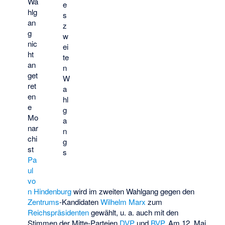
Wa
e
hlg
s
an
z
g
w
nic
ei
ht
te
an
n
get
W
ret
a
en
hl
e
g
Mo
a
nar
n
chi
g
st
s
Pa
ul
vo
n Hindenburg
wird im zweiten Wahlgang gegen den
Zentrums
-Kandidaten
Wilhelm Marx
zum
Reichspräsidenten
gewählt, u. a. auch mit den
Stimmen der Mitte-Parteien
DVP
und
BVP
. Am 12. Mai