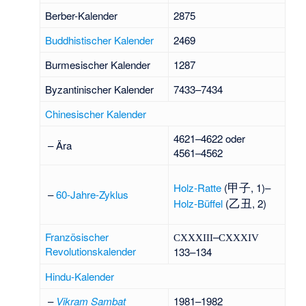
Berber-Kalender
2875
Buddhistischer Kalender
2469
Burmesischer Kalender
1287
Byzantinischer Kalender
7433–7434
Chinesischer Kalender
4621–4622 oder
– Ära
4561–4562
甲子
Holz-Ratte
(
, 1)–
–
60-Jahre-Zyklus
乙丑
Holz-Büffel
(
, 2)
Französischer
–
CXXXIII
CXXXIV
Revolutionskalender
133–134
Hindu-Kalender
–
Vikram Sambat
1981–1982