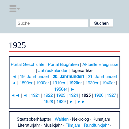
1925
Portal Geschichte
|
Portal Biografien
|
Aktuelle Ereignisse
|
Jahreskalender
|
Tagesartikel
◄
|
19. Jahrhundert
|
20. Jahrhundert
|
21. Jahrhundert
◄
|
1890er
|
1900er
|
1910er
|
1920er
|
1930er
|
1940er
|
1950er
|
►
◄◄
|
◄
|
1921
|
1922
|
1923
|
1924
|
1925
|
1926
|
1927
|
1928
|
1929
|
►
|
►►
Staatsoberhäupter
·
Wahlen
·
Nekrolog
·
Kunstjahr
·
Literaturjahr
·
Musikjahr
·
Filmjahr
·
Rundfunkjahr
·