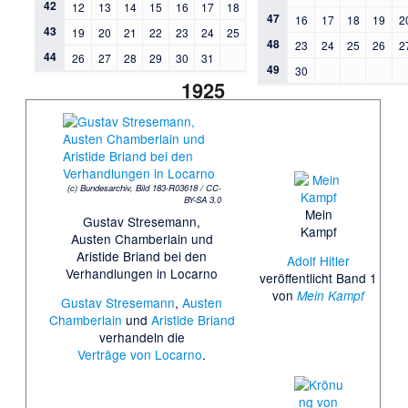
42
12
13
14
15
16
17
18
47
16
17
18
19
2
43
19
20
21
22
23
24
25
48
23
24
25
26
2
44
26
27
28
29
30
31
49
30
1925
(c) Bundesarchiv, Bild 183-R03618 / CC-
BY-SA 3.0
Mein
Gustav Stresemann,
Kampf
Austen Chamberlain und
Aristide Briand bei den
Adolf Hitler
Verhandlungen in Locarno
veröffentlicht Band 1
von
Mein Kampf
Gustav Stresemann
,
Austen
Chamberlain
und
Aristide Briand
verhandeln die
Verträge von Locarno
.