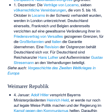
1. Dezember: Die
Verträge von Locarno
, sieben
völkerrechtliche Vereinbarungen
, die vom 5. bis 16.
Oktober in
Locarno
in der Schweiz verhandelt wurden,
werden in London unterzeichnet. Deutschland
einerseits, Frankreich und Belgien andererseits
verzichten auf eine gewaltsame Veränderung ihrer im
Friedensvertrag von Versailles
gezogenen Grenzen, für
die
Großbritannien
und
Italien
die Garantie
übernehmen. Eine
Revision
der Ostgrenzen behält
Deutschland sich vor. Für Deutschland sind
Reichskanzler
Hans Luther
und Außenminister
Gustav
Stresemann
an den Verhandlungen beteiligt.
Siehe auch
:
Vorgeschichte des Zweiten Weltkrieges in
Europa
Weimarer Republik
4. Januar:
Adolf Hitler
verspricht Bayerns
Ministerpräsidenten
Heinrich Held
, er werde nur noch
auf legale Weise Politik machen und der Regierung im
Kampf gegen den Kommunismus
helfen. Daraufhin