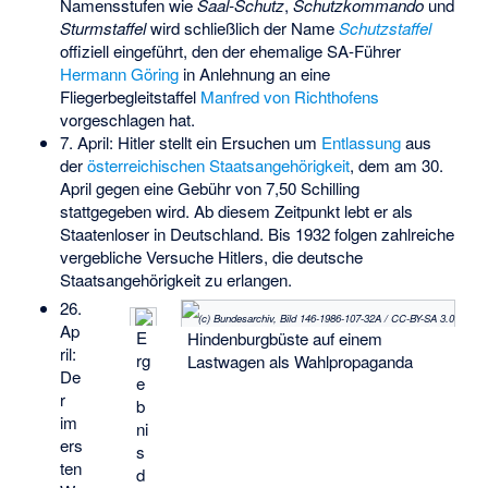
Namensstufen wie
Saal-Schutz
,
Schutzkommando
und
Sturmstaffel
wird schließlich der Name
Schutzstaffel
offiziell eingeführt, den der ehemalige SA-Führer
Hermann Göring
in Anlehnung an eine
Fliegerbegleitstaffel
Manfred von Richthofens
vorgeschlagen hat.
7. April: Hitler stellt ein Ersuchen um
Entlassung
aus
der
österreichischen Staatsangehörigkeit
, dem am 30.
April gegen eine Gebühr von 7,50 Schilling
stattgegeben wird. Ab diesem Zeitpunkt lebt er als
Staatenloser in Deutschland. Bis 1932 folgen zahlreiche
vergebliche Versuche Hitlers, die deutsche
Staatsangehörigkeit zu erlangen.
26.
(c) Bundesarchiv, Bild 146-1986-107-32A / CC-BY-SA 3.0
Ap
E
Hindenburgbüste auf einem
ril:
rg
Lastwagen als Wahlpropaganda
De
e
r
b
im
ni
ers
s
ten
d