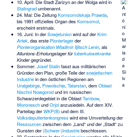
10. April: Die Stadt Zarizyn an der Wolga wird in
A
Stalingrad
umbenannt.
nt
24. Mai: Die Zeitung
Komsomolskaja Prawda
,
ó
bis 1991 offizielles Organ des
Komsomol
,
ni
erscheint erstmals.
o
16. Juni: In der
Sowjetunion
wird auf der
Krim
M
Artek
, das erste
Pionierlager
der
ar
Pionierorganisation Wladimir Iljitsch Lenin
, als
ia
Allunions-Erholungslager für
tuberkulosekranke
d
Kinder
gegründet.
a
Sommer:
Josef Stalin
fasst aus militärischen
Si
Gründen den Plan, große Teile der
sowjetischen
lv
Industrie
in den östlichen Regionen am
a
Uralgebirge
,
Powolschje
,
Tatarstan
, dem
Oblast
Nischni Nowgorod
und im russischen
Schwarzerdegebiet in die Oblast
Tambow
,
Woronesch
und
Orjol
anzusiedeln. Auf dem XIV.
Parteitag der
WKP(B)
und dem III.
Volksdeputiertenkongress
wird eine Umverteilung der
Ressourcen
zwischen dem „Land“ und der „Stadt“ zu
Gunsten der
(Schwer-)Industrie
beschlossen.
23. September: In der
Sowjetunion
werden alle 19 bis