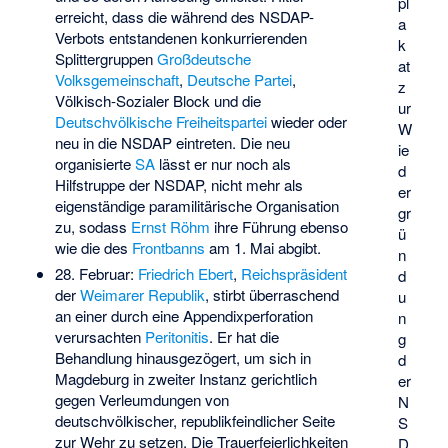
pl
erreicht, dass die während des NSDAP-
a
Verbots entstandenen konkurrierenden
k
Splittergruppen
Großdeutsche
at
Volksgemeinschaft
,
Deutsche Partei
,
z
Völkisch-Sozialer Block
und die
ur
Deutschvölkische Freiheitspartei
wieder oder
W
neu in die NSDAP eintreten. Die neu
ie
organisierte
SA
lässt er nur noch als
d
Hilfstruppe der NSDAP, nicht mehr als
er
eigenständige paramilitärische Organisation
gr
zu, sodass
Ernst Röhm
ihre Führung ebenso
ü
wie die des
Frontbanns
am 1. Mai abgibt.
n
28. Februar:
Friedrich Ebert
,
Reichspräsident
d
der
Weimarer Republik
, stirbt überraschend
u
an einer durch eine Appendixperforation
n
verursachten
Peritonitis
. Er hat die
g
Behandlung hinausgezögert, um sich in
d
Magdeburg in zweiter Instanz gerichtlich
er
gegen Verleumdungen von
N
deutschvölkischer, republikfeindlicher Seite
S
zur Wehr zu setzen. Die Trauerfeierlichkeiten
D