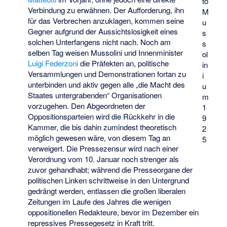
to
Verbindung zu erwähnen. Der Aufforderung, ihn
M
für das Verbrechen anzuklagen, kommen seine
u
Gegner aufgrund der Aussichtslosigkeit eines
s
solchen Unterfangens nicht nach. Noch am
s
selben Tag weisen Mussolini und Innenminister
ol
Luigi Federzoni
die Präfekten an, politische
in
Versammlungen und Demonstrationen fortan zu
i
unterbinden und aktiv gegen alle „die Macht des
u
Staates untergrabenden“ Organisationen
m
vorzugehen. Den Abgeordneten der
1
Oppositionsparteien wird die Rückkehr in die
9
Kammer, die bis dahin zumindest theoretisch
2
möglich gewesen wäre, von diesem Tag an
5
verweigert. Die Pressezensur wird nach einer
Verordnung vom 10. Januar noch strenger als
zuvor gehandhabt; während die Presseorgane der
politischen Linken schrittweise in den Untergrund
gedrängt werden, entlassen die großen liberalen
Zeitungen im Laufe des Jahres die wenigen
oppositionellen Redakteure, bevor im Dezember ein
repressives Pressegesetz in Kraft tritt.