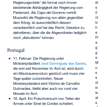
er
Regierungschefs“ die formal noch immer
s
bestehende Abhängigkeit der Regierung vom
ö
Parlament. Als
Capo del Governo
vertritt
nl
Mussolini die Regierung nun allein gegenüber
ic
dem König, ist ausschließlich diesem
h
verantwortlich und hat das Recht, Gesetze zu
e
dekretieren, über die die Abgeordneten lediglich
Fl
noch „diskutieren“ können.
a
g
Portugal
g
e
11. Februar: Die Regierung unter
M
Ministerpräsident
José Domingues dos Santos
,
u
die erst seit November im Amt ist, wird durch
s
ein Misstrauensvotum gestürzt und muss vier
s
Tage später zurücktreten. Neuer
ol
Ministerpräsident wird
Vitorino de Carvalho
in
Guimarães
, bleibt aber auch nur rund vier
is
Monate im Amt.
al
18. April: Ein Putschversuch von Teilen der
s
Armee unter Sinel de Cordes scheitert.