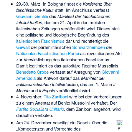
29./30. März: In Bologna findet die
Konferenz über
faschistische Kultur
statt. Im Anschluss verfasst
Giovanni Gentile
das
Manifest der faschistischen
Intellektuellen
, das am 21. April in den meisten
italienischen Zeitungen veröffentlicht wird. Dieses stellt
eine politische und ideologische Begründung des
italienischen Faschismus
dar und rechtfertigt die
Gewalt
der paramilitärischen
Schwarzhemden
der
Nationalen Faschistischen Partei
als revolutionären Akt
zur Verwirklichung des italienischen Faschismus.
Damit legitimiert es das
autoritäre
Regime Mussolinis.
Benedetto Croce
verfasst auf Anregung von
Giovanni
Amendola
als Antwort darauf das
Manifest der
antifaschistischen Intellektuellen
, das am 1. Mai in
Il
Mondo
und
Il Popolo
veröffentlicht wird.
4. November:
Tito Zaniboni
wird bei den Vorbereitungen
zu einem Attentat auf Benito Mussolini verhaftet. Der
Partito Socialista Unitario
, dem Zaniboni angehört, wird
daraufhin verboten.
Am 24. Dezember beseitigt ein Gesetz über die
P
„Kompetenzen und Vorrechte des