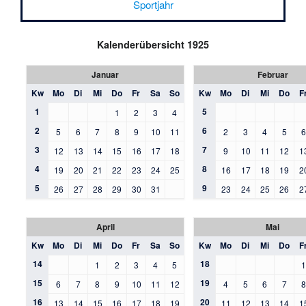
Sportjahr
Kalenderübersicht 1925
Januar
Februar
Kw
Mo
Di
Mi
Do
Fr
Sa
So
Kw
Mo
Di
Mi
Do
F
1
5
1
2
3
4
2
6
5
6
7
8
9
10
11
2
3
4
5
3
7
12
13
14
15
16
17
18
9
10
11
12
1
4
8
19
20
21
22
23
24
25
16
17
18
19
2
5
9
26
27
28
29
30
31
23
24
25
26
2
April
Mai
Kw
Mo
Di
Mi
Do
Fr
Sa
So
Kw
Mo
Di
Mi
Do
F
14
18
1
2
3
4
5
15
19
6
7
8
9
10
11
12
4
5
6
7
16
20
13
14
15
16
17
18
19
11
12
13
14
1