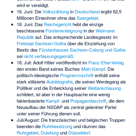
wird er vereidigt.
16. Juni: Die
Volkszählung
in
Deutschland
ergibt 62,5
Millionen Einwohner ohne das
Saargebiet
.
18. Juni: Das
Reichsgericht
hebt die einzige
beschlossene
Fürstenenteignung
in der
Weimarer
Republik
auf. Das entsprechende Landesgesetz im
Freistaat Sachsen-Gotha
über die Einziehung von
Besitz des
Fürstenhauses Sachsen-Coburg und Gotha
sei
nicht verfassungsgemäß
.
18. Juli: Adolf Hitler veröffentlicht im
Franz-Eher-Verlag
den ersten Band seines Buches
Mein Kampf
. Die
politisch-ideologische
Programmschrift
enthält seine
stark stilisierte
Autobiografie
, die seinen Werdegang als
Politiker und die Entwicklung seiner
Weltanschauung
schildert, ist aber in der Hauptsache eine wenig
faktenbasierte
Kampf-
und
Propagandaschrift
, die dem
Neuaufbau der NSDAP als zentral gelenkter Partei
unter seiner Führung dienen soll.
Juli/August: Die französischen und belgischen Truppen
beenden die
Ruhrbesetzung
und räumen das
Ruhrgebiet
,
Duisburg
und
Düsseldorf
.