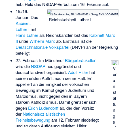
hebt Held das NSDAP-Verbot zum 16. Februar auf.
15./16.
(c) Bundesarchiv, Bild 102-02063 / Georg Pahl / CC-BY-SA 3.0
Januar: Das
Reichskabinett Luther I
Kabinett
Luther I
mit
Hans Luther
als Reichskanzler löst das
Kabinett Marx
II
unter
Wilhelm Marx
ab. Erstmals ist die
Deutschnationale Volkspartei
(DNVP) an der Regierung
beteiligt.
27. Februar: Im Münchner
Bürgerbräukeller
wird die
NSDAP
neu gegründet und
V
deutschlandweit organisiert.
Adolf Hitler
hat
er
seinen ersten Auftritt nach seiner Haft. Er
a
appelliert an die Einigkeit der völkischen
n
Bewegung im Kampf gegen Judentum und
st
Marxismus, nicht gegen den in Bayern
al
starken Katholizismus. Damit grenzt er sich
tu
gegen
Erich Ludendorff
ab, der den Vorsitz
n
der
Nationalsozialistischen
g
Freiheitsbewegung
am 12. Februar niederlegt
s
und so deren Auflösung einleitet. Hitler