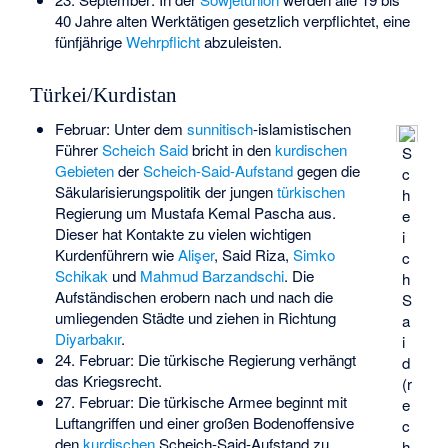
40 Jahre alten Werktätigen gesetzlich verpflichtet, eine
fünfjährige
Wehrpflicht
abzuleisten.
Türkei/Kurdistan
Februar: Unter dem
sunnitisch
-islamistischen
Führer
Scheich Said
bricht in den
kurdischen
S
Gebieten
der
Scheich-Said-Aufstand
gegen die
c
Säkularisierungspolitik der jungen
türkischen
h
Regierung um
Mustafa Kemal Pascha
aus.
e
Dieser hat Kontakte zu vielen wichtigen
i
Kurdenführern wie
Alişer
,
Said Riza
,
Simko
c
Schikak
und
Mahmud Barzandschi
. Die
h
Aufständischen erobern nach und nach die
S
umliegenden Städte und ziehen in Richtung
a
Diyarbakır
.
i
24. Februar: Die türkische Regierung verhängt
d
das Kriegsrecht.
(r
27. Februar: Die türkische Armee beginnt mit
e
Luftangriffen und einer großen Bodenoffensive
c
den
kurdischen
Scheich-Said-Aufstand zu
h