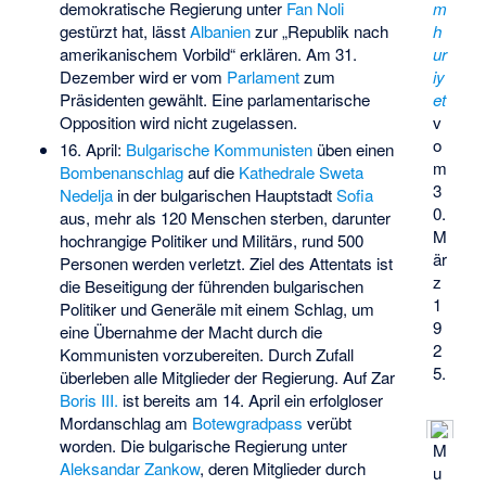
m
demokratische Regierung unter
Fan Noli
h
gestürzt hat, lässt
Albanien
zur „Republik nach
ur
amerikanischem Vorbild“ erklären. Am 31.
iy
Dezember wird er vom
Parlament
zum
et
Präsidenten gewählt. Eine parlamentarische
v
Opposition wird nicht zugelassen.
o
16. April:
Bulgarische Kommunisten
üben einen
m
Bombenanschlag
auf die
Kathedrale Sweta
3
Nedelja
in der bulgarischen Hauptstadt
Sofia
0.
aus, mehr als 120 Menschen sterben, darunter
M
hochrangige Politiker und Militärs, rund 500
är
Personen werden verletzt. Ziel des Attentats ist
z
die Beseitigung der führenden bulgarischen
1
Politiker und Generäle mit einem Schlag, um
9
eine Übernahme der Macht durch die
2
Kommunisten vorzubereiten. Durch Zufall
5.
überleben alle Mitglieder der Regierung. Auf Zar
Boris III.
ist bereits am 14. April ein erfolgloser
Mordanschlag am
Botewgradpass
verübt
worden. Die bulgarische Regierung unter
M
Aleksandar Zankow
, deren Mitglieder durch
u