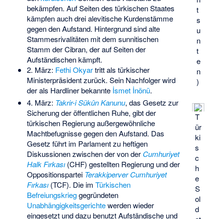
bekämpfen. Auf Seiten des türkischen Staates
t
kämpfen auch drei alevitische Kurdenstämme
s
gegen den Aufstand. Hintergrund sind alte
u
Stammesrivalitäten mit dem sunnitischen
n
Stamm der Cibran, der auf Seiten der
t
Aufständischen kämpft.
e
2. März:
Fethi Okyar
tritt als türkischer
n
Ministerpräsident zurück. Sein Nachfolger wird
)
der als Hardliner bekannte
İsmet İnönü
.
4. März:
Takrir-i Sükûn Kanunu
, das Gesetz zur
Sicherung der öffentlichen Ruhe, gibt der
T
türkischen Regierung außergewöhnliche
ür
Machtbefugnisse gegen den Aufstand. Das
ki
Gesetz führt im Parlament zu heftigen
s
Diskussionen zwischen der von der
Cumhuriyet
c
Halk Fırkası
(CHF) gestellten Regierung und der
h
Oppositionspartei
Terakkiperver Cumhuriyet
e
Fırkası
(TCF). Die im
Türkischen
S
Befreiungskrieg
gegründeten
ol
Unabhängigkeitsgerichte
werden wieder
d
eingesetzt und dazu benutzt Aufständische und