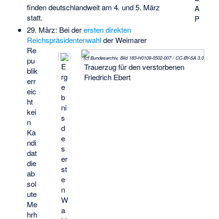
finden deutschlandweit am 4. und 5. März
A
statt.
P
29. März: Bei der
ersten direkten
Reichspräsidentenwahl
der Weimarer
Re
(c) Bundesarchiv, Bild 183-H0109-0502-007 / CC-BY-SA 3.0
pu
E
Trauerzug für den verstorbenen
blik
rg
Friedrich Ebert
err
e
eic
b
ht
ni
kei
s
n
d
Ka
e
ndi
s
dat
er
die
st
ab
e
sol
n
ute
W
Me
a
hrh