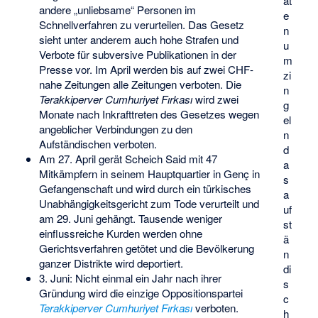
at
andere „unliebsame“ Personen im
e
Schnellverfahren zu verurteilen. Das Gesetz
n
sieht unter anderem auch hohe Strafen und
u
Verbote für subversive Publikationen in der
m
Presse vor. Im April werden bis auf zwei CHF-
zi
nahe Zeitungen alle Zeitungen verboten. Die
n
Terakkiperver Cumhuriyet Fırkası
wird zwei
g
Monate nach Inkrafttreten des Gesetzes wegen
el
angeblicher Verbindungen zu den
n
Aufständischen verboten.
d
Am 27. April gerät Scheich Said mit 47
a
Mitkämpfern in seinem Hauptquartier in Genç in
s
Gefangenschaft und wird durch ein türkisches
a
Unabhängigkeitsgericht zum Tode verurteilt und
uf
am 29. Juni gehängt. Tausende weniger
st
einflussreiche Kurden werden ohne
ä
Gerichtsverfahren getötet und die Bevölkerung
n
ganzer Distrikte wird deportiert.
di
3. Juni: Nicht einmal ein Jahr nach ihrer
s
Gründung wird die einzige Oppositionspartei
c
Terakkiperver Cumhuriyet Fırkası
verboten.
h