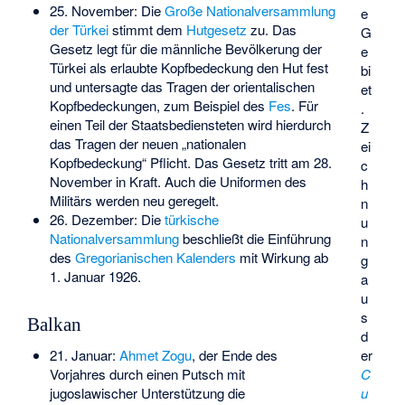
25. November: Die
Große Nationalversammlung
e
der Türkei
stimmt dem
Hutgesetz
zu. Das
G
Gesetz legt für die männliche Bevölkerung der
e
Türkei als erlaubte Kopfbedeckung den Hut fest
bi
und untersagte das Tragen der orientalischen
et
Kopfbedeckungen, zum Beispiel des
Fes
. Für
.
einen Teil der Staatsbediensteten wird hierdurch
Z
das Tragen der neuen „nationalen
ei
Kopfbedeckung“ Pflicht. Das Gesetz tritt am 28.
c
November in Kraft. Auch die Uniformen des
h
Militärs werden neu geregelt.
n
26. Dezember: Die
türkische
u
Nationalversammlung
beschließt die Einführung
n
des
Gregorianischen Kalenders
mit Wirkung ab
g
1. Januar 1926.
a
u
s
Balkan
d
er
21. Januar:
Ahmet Zogu
, der Ende des
C
Vorjahres durch einen Putsch mit
u
jugoslawischer Unterstützung die