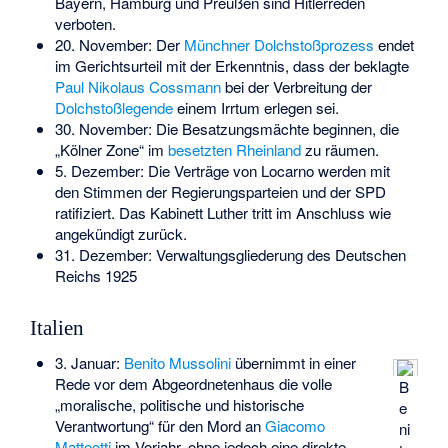
Bayern, Hamburg und Preußen sind Hitlerreden
verboten.
20. November: Der
Münchner Dolchstoßprozess
endet
im Gerichtsurteil mit der Erkenntnis, dass der beklagte
Paul Nikolaus Cossmann
bei der Verbreitung der
Dolchstoßlegende
einem Irrtum erlegen sei.
30. November: Die Besatzungsmächte beginnen, die
„Kölner Zone“ im
besetzten Rheinland
zu räumen.
5. Dezember: Die Verträge von Locarno werden mit
den Stimmen der Regierungsparteien und der SPD
ratifiziert. Das Kabinett Luther tritt im Anschluss wie
angekündigt zurück.
31. Dezember:
Verwaltungsgliederung des Deutschen
Reichs 1925
Italien
3. Januar:
Benito Mussolini
übernimmt in einer
Rede vor dem Abgeordnetenhaus die volle
B
„moralische, politische und historische
e
Verantwortung“ für den Mord an
Giacomo
ni
Matteotti
im Vorjahr, ohne jedoch eine direkte