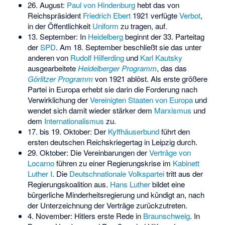
26. August:
Paul von Hindenburg
hebt das von
Reichspräsident
Friedrich Ebert
1921 verfügte
Verbot
,
in der Öffentlichkeit
Uniform
zu tragen, auf.
13. September: In
Heidelberg
beginnt der 33. Parteitag
der
SPD
. Am 18. September beschließt sie das unter
anderen von
Rudolf Hilferding
und
Karl Kautsky
ausgearbeitete
Heidelberger Programm
, das das
Görlitzer Programm
von 1921 ablöst. Als erste größere
Partei in Europa erhebt sie darin die Forderung nach
Verwirklichung der
Vereinigten Staaten von Europa
und
wendet sich damit wieder stärker dem
Marxismus
und
dem
Internationalismus
zu.
17. bis 19. Oktober: Der
Kyffhäuserbund
führt den
ersten deutschen Reichskriegertag in Leipzig durch.
29. Oktober: Die Vereinbarungen der
Verträge von
Locarno
führen zu einer Regierungskrise im
Kabinett
Luther I
. Die
Deutschnationale Volkspartei
tritt aus der
Regierungskoalition aus.
Hans Luther
bildet eine
bürgerliche Minderheitsregierung und kündigt an, nach
der Unterzeichnung der Verträge zurückzutreten.
4. November: Hitlers erste Rede in
Braunschweig
. In