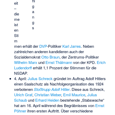
hl
eit
g
–
a
die
n
me
g
ist
s
en
Sti
m
men erhält der
DVP
-Politiker
Karl Jarres
. Neben
zahlreichen anderen kandidieren auch der
Sozialdemokrat
Otto Braun
, der Zentrums-Politiker
Wilhelm Marx
und
Ernst Thälmann
von der KPD.
Erich
Ludendorff
erhält 1,1 Prozent der Stimmen für die
NSDAP.
4. April:
Julius Schreck
gründet im Auftrag Adolf Hitlers
einen Saalschutz als Nachfolgeorganisation des 1924
verbotenen
Stoßtrupp Adolf Hitler
. Diese aus Schreck,
Ulrich Graf
,
Christian Weber
,
Emil Maurice
,
Julius
Schaub
und
Erhard Heiden
bestehende „Stabswache“
hat am 16. April während des Begräbnisses von
Ernst
Pöhner
ihren ersten Auftritt. Über verschiedene