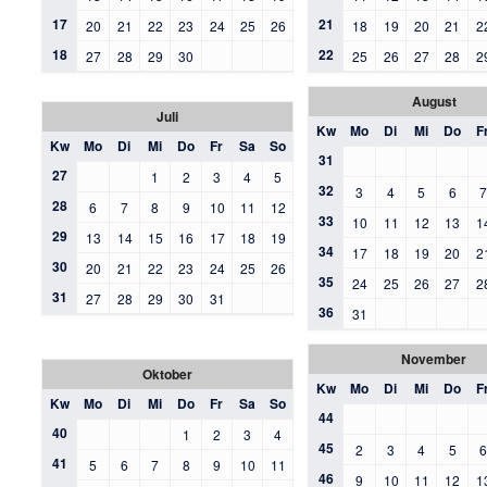
17
21
20
21
22
23
24
25
26
18
19
20
21
2
18
22
27
28
29
30
25
26
27
28
2
August
Juli
Kw
Mo
Di
Mi
Do
F
Kw
Mo
Di
Mi
Do
Fr
Sa
So
31
27
1
2
3
4
5
32
3
4
5
6
28
6
7
8
9
10
11
12
33
10
11
12
13
1
29
13
14
15
16
17
18
19
34
17
18
19
20
2
30
20
21
22
23
24
25
26
35
24
25
26
27
2
31
27
28
29
30
31
36
31
November
Oktober
Kw
Mo
Di
Mi
Do
F
Kw
Mo
Di
Mi
Do
Fr
Sa
So
44
40
1
2
3
4
45
2
3
4
5
41
5
6
7
8
9
10
11
46
9
10
11
12
1