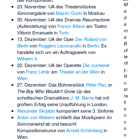
M
23. November: UA des Theaterstückes
a
Sommergäste
von
Maxim Gorki
in Moskau
d
30. November: UA des Dramas
Resurrezione
a
(Auferstehung) von
Franco Alfano
am
Teatro
m
Vittorio Emanuele
in
Turin
a
13. Dezember: UA der Oper
Der Roland von
B
Berlin
von
Ruggero Leoncavallo
in
Berlin
. Es
ut
handelte sich um ein Auftragswerk von
te
Wilhelm II.
rfl
22. Dezember: UA der Operette
Die Juxheirat
y
,
von
Franz Lehár
am
Theater an der Wien
in
Ill
Wien
u
27. Dezember: Das Bühnenstück
Peter Pan
, or
st
The Boy Who Wouldn't Grow Up
des
ra
schottischen Dramatikers
J. M. Barrie
hat mit
ti
großem Erfolg seine Uraufführung in London.
o
Alexander Skrjabin
komponiert seine 3. Sinfonie
n
Anton von Webern
schließt das Musikpoem
Im
v
Sommerwind
ab und besucht
o
Kompositionskurse von
Arnold Schönberg
in
n
Wien.