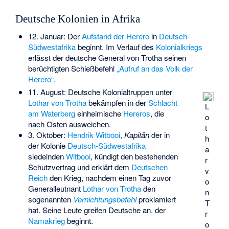
Deutsche Kolonien in Afrika
12. Januar: Der
Aufstand der Herero
in
Deutsch-
Südwestafrika
beginnt. Im Verlauf des
Kolonialkriegs
erlässt der deutsche General von Trotha seinen
berüchtigten Schießbefehl
„Aufruf an das Volk der
Herero“
.
11. August: Deutsche Kolonialtruppen unter
Lothar von Trotha
bekämpfen in der
Schlacht
L
am Waterberg
einheimische
Hereros
, die
o
nach Osten ausweichen.
t
3. Oktober:
Hendrik Witbooi
,
Kapitän
der in
h
der Kolonie
Deutsch-Südwestafrika
a
siedelnden
Witbooi
, kündigt den bestehenden
r
Schutzvertrag und erklärt dem
Deutschen
v
Reich
den Krieg, nachdem einen Tag zuvor
o
Generalleutnant
Lothar von Trotha
den
n
sogenannten
Vernichtungsbefehl
proklamiert
T
hat. Seine Leute greifen Deutsche an, der
r
Namakrieg
beginnt.
o