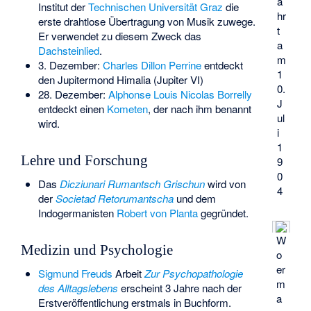
a
Institut der
Technischen Universität Graz
die
hr
erste
drahtlose Übertragung
von Musik zuwege.
t
Er verwendet zu diesem Zweck das
a
Dachsteinlied
.
m
3. Dezember:
Charles Dillon Perrine
entdeckt
1
den Jupitermond
Himalia
(Jupiter VI)
0.
28. Dezember:
Alphonse Louis Nicolas Borrelly
J
entdeckt einen
Kometen
, der nach ihm benannt
ul
wird.
i
1
Lehre und Forschung
9
0
Das
Dicziunari Rumantsch Grischun
wird von
4
der
Societad Retorumantscha
und dem
Indogermanisten
Robert von Planta
gegründet.
W
Medizin und Psychologie
o
er
Sigmund Freuds
Arbeit
Zur Psychopathologie
m
des Alltagslebens
erscheint 3 Jahre nach der
a
Erstveröffentlichung erstmals in Buchform.