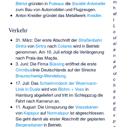
m
Blériot
gründen in
Puteaux
die
Société Antoinette
h
zum Bau von Automobilen und Flugzeugen.
ef
Anton Kreidler gründet das Metallwerk
Kreidler
.
t
L
Verkehr
o
ui
31. März: Der erste Abschnitt der
Straßenbahn
si
Sintra
von
Sintra
nach
Colares
wird in Betrieb
a
genommen. Am 10. Juli erfolgt die Verlängerung
n
nach
Praia das Maçãs
.
a
3. Juni: Die Firma
Büssing
eröffnet die erste
P
Omnibus
linie Deutschlands auf der Strecke
ur
Braunschweig
–
Wendeburg
.
c
17. Juli: Das
Schwimmdock der Woermann-
h
Linie in Duala
wird von
Blohm + Voss
in
a
Hamburg abgeliefert und tritt im Schleppzug die
s
Fahrt nach Kamerun an.
e
11. August: Die Umspurung der
Vossebanen
E
von
Kapspur
auf
Normalspur
ist abgeschlossen.
x
Sie geht damit als erster Abschnitt der geplanten
p
Bergensbanen
in Betrieb.
o