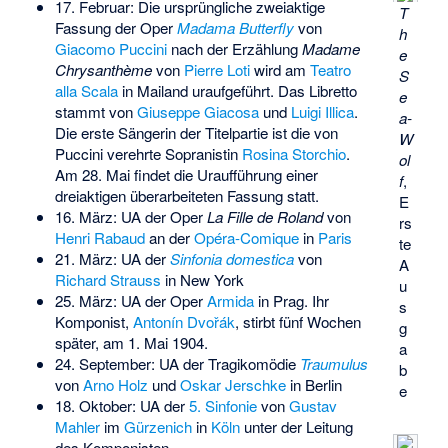
17. Februar: Die ursprüngliche zweiaktige
T
Fassung der Oper
Madama Butterfly
von
h
Giacomo Puccini
nach der Erzählung
Madame
e
Chrysanthème
von
Pierre Loti
wird am
Teatro
S
alla Scala
in Mailand uraufgeführt. Das Libretto
e
stammt von
Giuseppe Giacosa
und
Luigi Illica
.
a-
Die erste Sängerin der Titelpartie ist die von
W
Puccini verehrte Sopranistin
Rosina Storchio
.
ol
Am 28. Mai findet die Uraufführung einer
f
,
dreiaktigen überarbeiteten Fassung statt.
E
16. März: UA der Oper
La Fille de Roland
von
rs
Henri Rabaud
an der
Opéra-Comique
in
Paris
te
21. März: UA der
Sinfonia domestica
von
A
Richard Strauss
in New York
u
25. März: UA der Oper
Armida
in Prag. Ihr
s
Komponist,
Antonín Dvořák
, stirbt fünf Wochen
g
später, am 1. Mai 1904.
a
24. September: UA der Tragikomödie
Traumulus
b
von
Arno Holz
und
Oskar Jerschke
in Berlin
e
18. Oktober: UA der
5. Sinfonie
von
Gustav
Mahler
im
Gürzenich
in
Köln
unter der Leitung
des Komponisten.