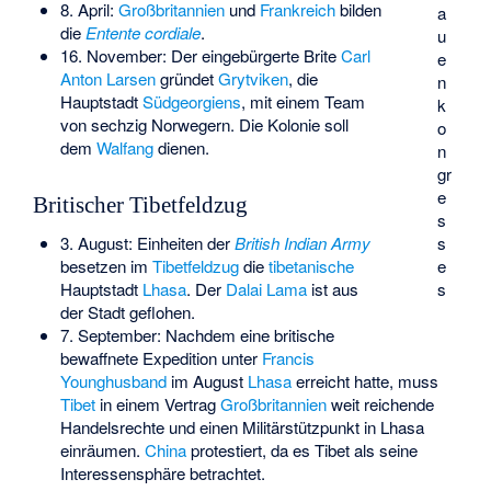
8. April:
Großbritannien
und
Frankreich
bilden
a
die
Entente cordiale
.
u
16. November: Der eingebürgerte Brite
Carl
e
Anton Larsen
gründet
Grytviken
, die
n
Hauptstadt
Südgeorgiens
, mit einem Team
k
von sechzig Norwegern. Die Kolonie soll
o
dem
Walfang
dienen.
n
gr
e
Britischer Tibetfeldzug
s
3. August: Einheiten der
British Indian Army
s
besetzen im
Tibetfeldzug
die
tibetanische
e
Hauptstadt
Lhasa
. Der
Dalai Lama
ist aus
s
der Stadt geflohen.
7. September: Nachdem eine britische
bewaffnete Expedition unter
Francis
Younghusband
im August
Lhasa
erreicht hatte, muss
Tibet
in einem Vertrag
Großbritannien
weit reichende
Handelsrechte und einen Militärstützpunkt in Lhasa
einräumen.
China
protestiert, da es
Tibet
als seine
Interessensphäre betrachtet.