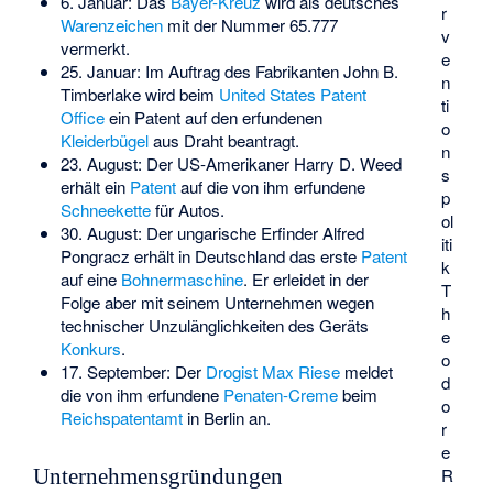
6. Januar: Das
Bayer-Kreuz
wird als deutsches
r
Warenzeichen
mit der Nummer 65.777
v
vermerkt.
e
25. Januar: Im Auftrag des Fabrikanten
John B.
n
Timberlake
wird beim
United States Patent
ti
Office
ein Patent auf den erfundenen
o
Kleiderbügel
aus Draht beantragt.
n
23. August: Der US-Amerikaner
Harry D. Weed
s
erhält ein
Patent
auf die von ihm erfundene
p
Schneekette
für Autos.
ol
30. August: Der ungarische Erfinder
Alfred
iti
Pongracz
erhält in Deutschland das erste
Patent
k
auf eine
Bohnermaschine
. Er erleidet in der
T
Folge aber mit seinem Unternehmen wegen
h
technischer Unzulänglichkeiten des Geräts
e
Konkurs
.
o
17. September: Der
Drogist
Max Riese
meldet
d
die von ihm erfundene
Penaten-Creme
beim
o
Reichspatentamt
in Berlin an.
r
e
R
Unternehmensgründungen