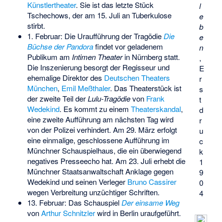
Künstlertheater
. Sie ist das letzte Stück
l
Tschechows, der am 15. Juli an Tuberkulose
e
stirbt.
b
1. Februar: Die Uraufführung der Tragödie
Die
e
Büchse der Pandora
findet vor geladenem
n
Publikum am
Intimen Theater
in Nürnberg statt.
,
Die Inszenierung besorgt der Regisseur und
E
ehemalige Direktor des
Deutschen Theaters
r
München
,
Emil Meßthaler
. Das Theaterstück ist
s
der zweite Teil der
Lulu-Tragödie
von
Frank
t
Wedekind
. Es kommt zu einem
Theaterskandal
,
d
eine zweite Aufführung am nächsten Tag wird
r
von der Polizei verhindert. Am 29. März erfolgt
u
eine einmalige, geschlossene Aufführung im
c
Münchner Schauspielhaus, die ein überwiegend
k
negatives Presseecho hat. Am 23. Juli erhebt die
1
Münchner Staatsanwaltschaft Anklage gegen
9
Wedekind und seinen Verleger
Bruno Cassirer
0
wegen Verbreitung unzüchtiger Schriften.
4
13. Februar: Das Schauspiel
Der einsame Weg
von
Arthur Schnitzler
wird in Berlin uraufgeführt.