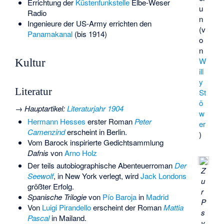
Errichtung der
Küstenfunkstelle
Elbe-Weser
u
Radio
n
Ingenieure der US-Army errichten den
(v
Panamakanal
(bis 1914)
o
n
W
Kultur
ill
y
Literatur
St
ö
→
Hauptartikel
:
Literaturjahr 1904
w
Hermann Hesses
erster Roman
Peter
er
Camenzind
erscheint in Berlin.
)
Vom Barock inspirierte Gedichtsammlung
Dafnis
von
Arno Holz
Der teils autobiographische Abenteuerroman
Der
Z
Seewolf
, in New York verlegt, wird
Jack Londons
u
größter Erfolg.
r
Spanische Trilogie
von
Pío Baroja
in
Madrid
P
Von
Luigi Pirandello
erscheint der Roman
Mattia
s
Pascal
in Mailand.
y