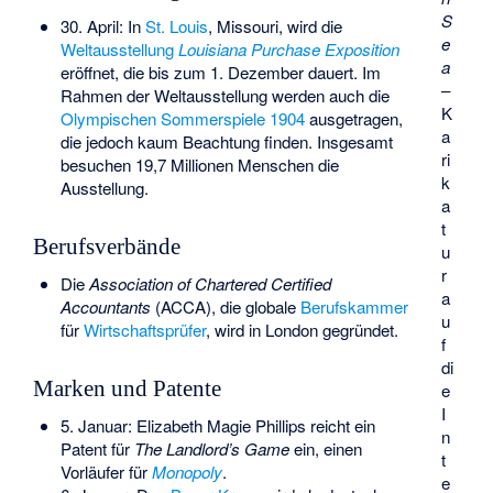
S
30. April: In
St. Louis
, Missouri, wird die
e
Weltausstellung
Louisiana Purchase Exposition
a
eröffnet, die bis zum 1. Dezember dauert. Im
–
Rahmen der Weltausstellung werden auch die
K
Olympischen Sommerspiele 1904
ausgetragen,
a
die jedoch kaum Beachtung finden. Insgesamt
ri
besuchen 19,7 Millionen Menschen die
k
Ausstellung.
a
t
Berufsverbände
u
r
Die
Association of Chartered Certified
a
Accountants
(ACCA), die globale
Berufskammer
u
für
Wirtschaftsprüfer
, wird in London gegründet.
f
di
Marken und Patente
e
I
5. Januar:
Elizabeth Magie Phillips
reicht ein
n
Patent für
The Landlord’s Game
ein, einen
t
Vorläufer für
Monopoly
.
e