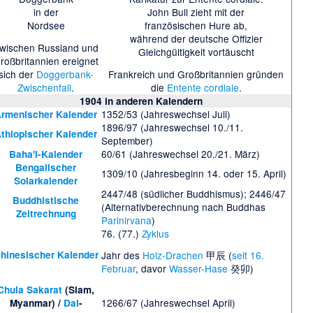
in der
John Bull zieht mit der
Nordsee
französischen Hure ab,
während der deutsche Offizier
wischen Russland und
Gleichgültigkeit vortäuscht
roßbritannien ereignet
sich der
Doggerbank-
Frankreich und Großbritannien gründen
Zwischenfall
.
die
Entente cordiale
.
1904
in anderen Kalendern
1352/53 (Jahreswechsel Juli)
rmenischer Kalender
1896/97 (Jahreswechsel 10./11.
thiopischer Kalender
September)
60/61 (Jahreswechsel 20./21. März)
Baha'i-Kalender
Bengalischer
1309/10 (Jahresbeginn 14. oder 15. April)
Solarkalender
2447/48 (südlicher Buddhismus); 2446/47
Buddhistische
(Alternativberechnung nach Buddhas
Zeitrechnung
Parinirvana
)
76. (77.)
Zyklus
hinesischer Kalender
Jahr des
Holz-Drachen
甲辰 (
seit 16.
Februar
, davor
Wasser-Hase
癸卯)
Chula Sakarat
(Siam,
1266/67 (Jahreswechsel April)
Myanmar) /
Dai
-