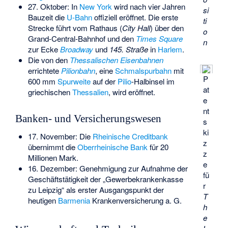
27. Oktober: In
New York
wird nach vier Jahren
si
Bauzeit die
U-Bahn
offiziell eröffnet. Die erste
ti
Strecke führt vom Rathaus (
City Hall
) über den
o
Grand-Central-Bahnhof
und den
Times Square
n
zur Ecke
Broadway
und
145. Straße
in
Harlem
.
Die von den
Thessalischen Eisenbahnen
errichtete
Pilionbahn
, eine
Schmalspurbahn
mit
P
600 mm
Spurweite
auf der
Pilio
-Halbinsel im
at
griechischen
Thessalien
, wird eröffnet.
e
nt
Banken- und Versicherungswesen
s
ki
17. November: Die
Rheinische Creditbank
z
übernimmt die
Oberrheinische Bank
für 20
z
Millionen Mark.
e
16. Dezember: Genehmigung zur Aufnahme der
fü
Geschäftstätigkeit der „Gewerbekrankenkasse
r
zu Leipzig“ als erster Ausgangspunkt der
T
heutigen
Barmenia
Krankenversicherung a. G.
h
e