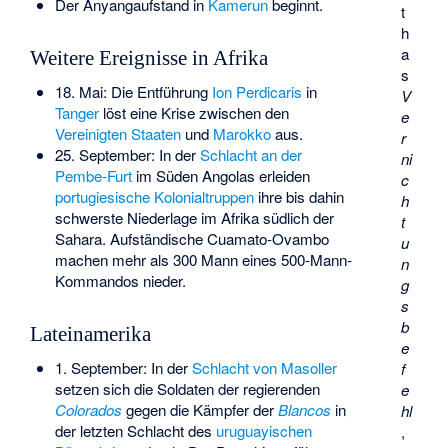
Der
Anyangaufstand
in
Kamerun
beginnt.
t
h
a
Weitere Ereignisse in Afrika
s
18. Mai: Die Entführung
Ion Perdicaris
in
V
Tanger
löst eine Krise zwischen den
e
Vereinigten Staaten
und
Marokko
aus.
r
25. September: In der
Schlacht an der
ni
Pembe-Furt
im Süden Angolas erleiden
c
portugiesische Kolonialtruppen
ihre bis dahin
h
schwerste Niederlage im Afrika südlich der
t
Sahara. Aufständische Cuamato-Ovambo
u
machen mehr als 300 Mann eines 500-Mann-
n
Kommandos nieder.
g
s
b
Lateinamerika
e
1. September: In der
Schlacht von Masoller
f
setzen sich die Soldaten der regierenden
e
Colorados
gegen die Kämpfer der
Blancos
in
hl
der letzten Schlacht des
uruguayischen
,