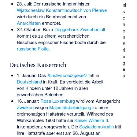
28. Juli: Der russische Innenminister
ni
Wjatscheslaw Konstantinowitsch von Plehwe
s
wird durch ein Bombenattentat von
c
Anarchisten
ermordet.
h
22. Oktober: Beim
Doggerbank-Zwischenfall
e
kommt es zu einem versehentlichen
n
Beschuss englischer Fischerboote durch die
K
russische Flotte
.
ri
e
g
Deutsches Kaiserreich
e
1. Januar: Das
Kinderschutzgesetz
tritt in
s
Deutschland
in Kraft. Es verbietet die Arbeit
von Kindern unter 12 Jahren in allen
gewerblichen Betrieben.
16. Januar:
Rosa Luxemburg
wird vom Amtsgericht
Zwickau
wegen
Majestätsbeleidigung
zu einer
dreimonatigen Haftstrafe verurteilt. Während des
Wahlkampfes 1903 hatte sie
Kaiser Wilhelm II.
Inkompetenz vorgeworfen. Die
Sozialdemokratin
tritt
ihre Haftstrafe aber erst am 26. August an.