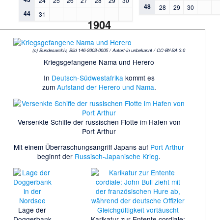
24
25
26
27
28
29
30
48
28
29
30
44
31
1904
(c) Bundesarchiv, Bild 146-2003-0005 / Autor/-in unbekannt
/ CC-BY-SA 3.0
Kriegsgefangene Nama und Herero
In
Deutsch-Südwestafrika
kommt es
zum
Aufstand der Herero und Nama
.
Versenkte Schiffe der russischen Flotte im Hafen von
Port Arthur
Mit einem Überraschungsangriff Japans auf
Port Arthur
beginnt der
Russisch-Japanische Krieg
.
Lage der
Doggerbank
Karikatur zur Entente cordiale: