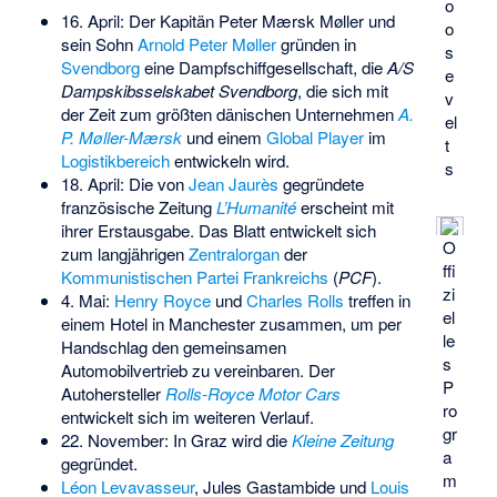
o
16. April: Der Kapitän
Peter Mærsk Møller
und
o
sein Sohn
Arnold Peter Møller
gründen in
s
Svendborg
eine Dampfschiffgesellschaft, die
A/S
e
Dampskibsselskabet Svendborg
, die sich mit
v
der Zeit zum größten dänischen Unternehmen
A.
el
P. Møller-Mærsk
und einem
Global Player
im
t
Logistikbereich
entwickeln wird.
s
18. April: Die von
Jean Jaurès
gegründete
französische Zeitung
L’Humanité
erscheint mit
ihrer Erstausgabe. Das Blatt entwickelt sich
O
zum langjährigen
Zentralorgan
der
ffi
Kommunistischen Partei Frankreichs
(
PCF
).
zi
4. Mai:
Henry Royce
und
Charles Rolls
treffen in
el
einem Hotel in Manchester zusammen, um per
le
Handschlag den gemeinsamen
s
Automobilvertrieb zu vereinbaren. Der
P
Autohersteller
Rolls-Royce Motor Cars
ro
entwickelt sich im weiteren Verlauf.
gr
22. November: In Graz wird die
Kleine Zeitung
a
gegründet.
m
Léon Levavasseur
, Jules Gastambide und
Louis