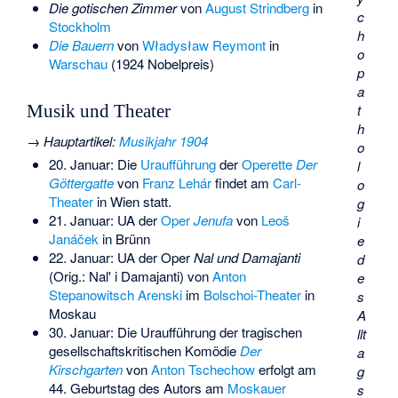
Die gotischen Zimmer
von
August Strindberg
in
c
Stockholm
h
Die Bauern
von
Władysław Reymont
in
o
Warschau
(1924 Nobelpreis)
p
a
t
Musik und Theater
h
→
Hauptartikel
:
Musikjahr 1904
o
20. Januar: Die
Uraufführung
der
Operette
Der
l
Göttergatte
von
Franz Lehár
findet am
Carl-
o
Theater
in Wien statt.
g
21. Januar: UA der
Oper
Jenufa
von
Leoš
i
Janáček
in Brünn
e
22. Januar: UA der Oper
Nal und Damajanti
d
(Orig.: Nal' i Damajanti) von
Anton
e
Stepanowitsch Arenski
im
Bolschoi-Theater
in
s
Moskau
A
30. Januar: Die Uraufführung der tragischen
llt
gesellschaftskritischen Komödie
Der
a
Kirschgarten
von
Anton Tschechow
erfolgt am
g
44. Geburtstag des Autors am
Moskauer
s