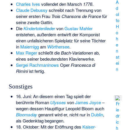
A
Charles Ives
vollendet den Marsch
1776
.
d
Claude Debussy
schreibt nach Trennung von
ol
seiner ersten Frau
Trois Chansons de France
für
fo
seine zweite Gattin.
H
Die
Kindertotenlieder
von
Gustav Mahler
o
entstehen, außerdem entwirft der Komponist
h
einen unfallsicheren Spielplatz für seine Töchter
e
in
Maiernigg
am
Wörthersee
.
n
Max Reger
schließt die
Bach-Variationen
ab,
st
eines seiner bedeutendsten Klavierwerke.
ei
Sergei Rachmaninows
Oper
Francesca di
n
Rimini
ist fertig.
Sonstiges
16. Juni: An diesem einen Tag spielt der
berühmte Roman
Ulysses
von
James Joyce
–
Fr
wegen dessen Hauptfigur Leopold Bloom auch
ie
Bloomsday
genannt wird er, nicht nur in
Dublin
,
dr
als Gedenktag begangen.
ic
18. Oktober: Mit der Eröffnung des
Kaiser-
h