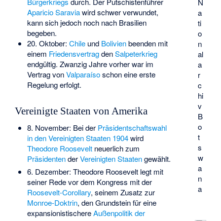
Bürgerkriegs
durch. Der Putschistenführer
N
Aparicio Saravia
wird schwer verwundet,
a
kann sich jedoch noch nach Brasilien
ti
begeben.
o
20. Oktober:
Chile
und
Bolivien
beenden mit
n
einem
Friedensvertrag
den
Salpeterkrieg
al
endgültig. Zwanzig Jahre vorher war im
a
Vertrag von
Valparaíso
schon eine erste
r
Regelung erfolgt.
c
hi
v
Vereinigte Staaten von Amerika
B
o
8. November: Bei der
Präsidentschaftswahl
t
in den Vereinigten Staaten 1904
wird
s
Theodore Roosevelt
neuerlich zum
w
Präsidenten
der
Vereinigten Staaten
gewählt.
a
6. Dezember: Theodore Roosevelt legt mit
n
seiner Rede vor dem Kongress mit der
a
Roosevelt-Corollary
, seinem Zusatz zur
Monroe-Doktrin
, den Grundstein für eine
expansionistischere
Außenpolitik der