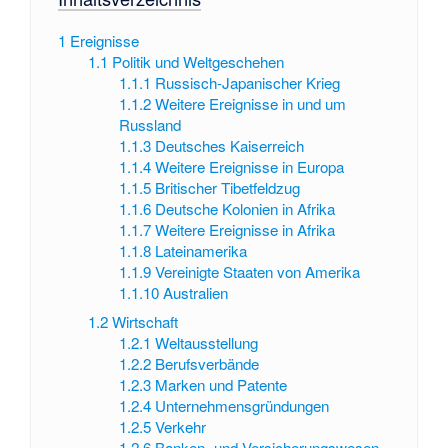
1
Ereignisse
1.1
Politik und Weltgeschehen
1.1.1
Russisch-Japanischer Krieg
1.1.2
Weitere Ereignisse in und um
Russland
1.1.3
Deutsches Kaiserreich
1.1.4
Weitere Ereignisse in Europa
1.1.5
Britischer Tibetfeldzug
1.1.6
Deutsche Kolonien in Afrika
1.1.7
Weitere Ereignisse in Afrika
1.1.8
Lateinamerika
1.1.9
Vereinigte Staaten von Amerika
1.1.10
Australien
1.2
Wirtschaft
1.2.1
Weltausstellung
1.2.2
Berufsverbände
1.2.3
Marken und Patente
1.2.4
Unternehmensgründungen
1.2.5
Verkehr
1.2.6
Banken- und Versicherungswesen