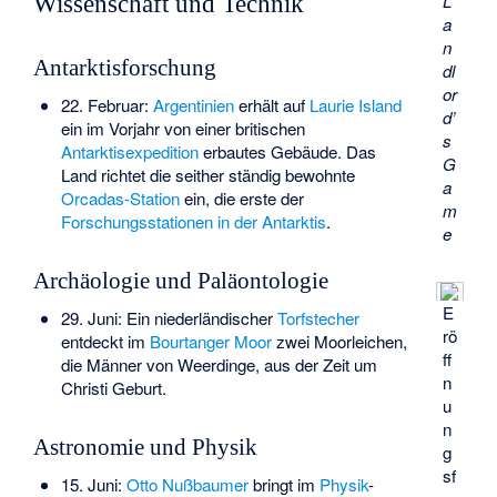
L
Wissenschaft und Technik
a
n
Antarktisforschung
dl
or
22. Februar:
Argentinien
erhält auf
Laurie Island
d’
ein im Vorjahr von einer britischen
s
Antarktisexpedition
erbautes Gebäude. Das
G
Land richtet die seither ständig bewohnte
a
Orcadas-Station
ein, die erste der
m
Forschungsstationen in der Antarktis
.
e
Archäologie und Paläontologie
E
29. Juni: Ein niederländischer
Torfstecher
rö
entdeckt im
Bourtanger Moor
zwei Moorleichen,
ff
die
Männer von Weerdinge
, aus der Zeit um
n
Christi Geburt.
u
n
Astronomie und Physik
g
sf
15. Juni:
Otto Nußbaumer
bringt im
Physik
-