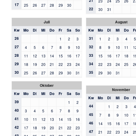
21
23
24
25
26
2
17
25
26
27
28
29
30
22
30
31
Juli
August
Kw
Mo
Di
Mi
Do
Fr
Sa
So
Kw
Mo
Di
Mi
Do
F
26
31
1
2
3
1
2
3
4
27
32
4
5
6
7
8
9
10
8
9
10
11
1
28
33
11
12
13
14
15
16
17
15
16
17
18
1
29
34
18
19
20
21
22
23
24
22
23
24
25
2
30
35
25
26
27
28
29
30
31
29
30
31
Oktober
November
Kw
Mo
Di
Mi
Do
Fr
Sa
So
Kw
Mo
Di
Mi
Do
F
39
1
2
44
1
2
3
40
3
4
5
6
7
8
9
45
7
8
9
10
1
41
10
11
12
13
14
15
16
46
14
15
16
17
1
42
17
18
19
20
21
22
23
47
21
22
23
24
2
43