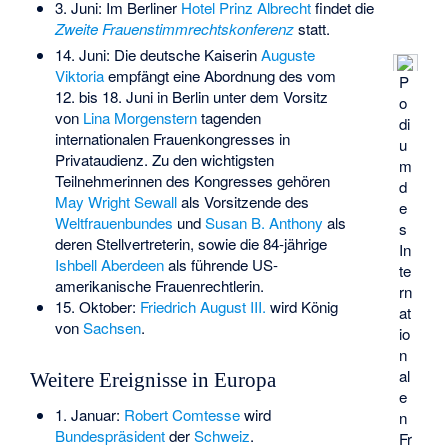
3. Juni: Im Berliner
Hotel Prinz Albrecht
findet die
Zweite Frauenstimmrechtskonferenz
statt.
14. Juni: Die deutsche Kaiserin
Auguste
Viktoria
empfängt eine Abordnung des vom
P
12. bis 18. Juni in Berlin unter dem Vorsitz
o
von
Lina Morgenstern
tagenden
di
internationalen Frauenkongresses
in
u
Privataudienz. Zu den wichtigsten
m
Teilnehmerinnen des Kongresses gehören
d
May Wright Sewall
als Vorsitzende des
e
Weltfrauenbundes
und
Susan B. Anthony
als
s
deren Stellvertreterin, sowie die 84-jährige
In
Ishbell Aberdeen
als führende US-
te
amerikanische Frauenrechtlerin.
rn
15. Oktober:
Friedrich August III.
wird König
at
von
Sachsen
.
io
n
al
Weitere Ereignisse in Europa
e
1. Januar:
Robert Comtesse
wird
n
Bundespräsident
der
Schweiz
.
Fr