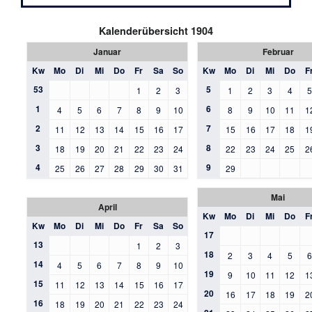
Kalenderübersicht 1904
Januar
Februar
Kw
Mo
Di
Mi
Do
Fr
Sa
So
Kw
Mo
Di
Mi
Do
F
53
5
1
2
3
1
2
3
4
1
6
4
5
6
7
8
9
10
8
9
10
11
1
2
7
11
12
13
14
15
16
17
15
16
17
18
1
3
8
18
19
20
21
22
23
24
22
23
24
25
2
4
9
25
26
27
28
29
30
31
29
Mai
April
Kw
Mo
Di
Mi
Do
F
Kw
Mo
Di
Mi
Do
Fr
Sa
So
17
13
1
2
3
18
2
3
4
5
14
4
5
6
7
8
9
10
19
9
10
11
12
1
15
11
12
13
14
15
16
17
20
16
17
18
19
2
16
18
19
20
21
22
23
24