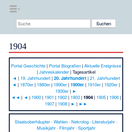
1904
Portal Geschichte
|
Portal Biografien
|
Aktuelle Ereignisse
|
Jahreskalender
|
Tagesartikel
◄
|
19. Jahrhundert
|
20. Jahrhundert
|
21. Jahrhundert
◄
|
1870er
|
1880er
|
1890er
|
1900er
|
1910er
|
1920er
|
1930er
|
►
◄◄
|
◄
|
1900
|
1901
|
1902
|
1903
|
1904
|
1905
|
1906
|
1907
|
1908
|
►
|
►►
Staatsoberhäupter
·
Wahlen
·
Nekrolog
·
Literaturjahr
·
Musikjahr
·
Filmjahr
·
Sportjahr