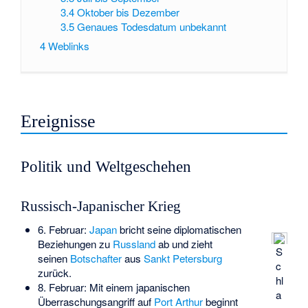
3.4
Oktober bis Dezember
3.5
Genaues Todesdatum unbekannt
4
Weblinks
Ereignisse
Politik und Weltgeschehen
Russisch-Japanischer Krieg
6. Februar:
Japan
bricht seine diplomatischen
Beziehungen zu
Russland
ab und zieht
S
seinen
Botschafter
aus
Sankt Petersburg
c
zurück.
hl
8. Februar: Mit einem japanischen
a
Überraschungsangriff auf
Port Arthur
beginnt