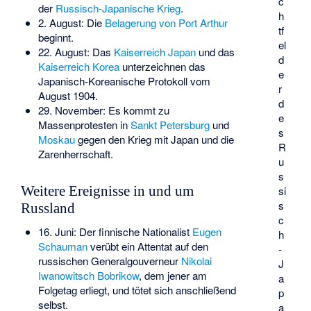
c
der
Russisch-Japanische Krieg
.
h
2. August: Die
Belagerung von Port Arthur
tf
beginnt.
el
22. August: Das
Kaiserreich Japan
und das
d
Kaiserreich Korea
unterzeichnen das
e
Japanisch-Koreanische Protokoll vom
r
August 1904
.
d
29. November: Es kommt zu
e
Massenprotesten in
Sankt Petersburg
und
s
Moskau
gegen den Krieg mit Japan und die
R
Zarenherrschaft.
u
s
Weitere Ereignisse in und um
si
s
Russland
c
16. Juni: Der finnische Nationalist
Eugen
h
Schauman
verübt ein Attentat auf den
-
russischen Generalgouverneur
Nikolai
J
Iwanowitsch Bobrikow
, dem jener am
a
Folgetag erliegt, und tötet sich anschließend
p
selbst.
a