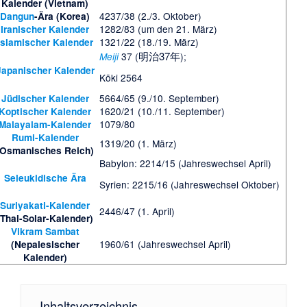
Kalender (Vietnam)
4237/38 (2./3. Oktober)
Dangun
-Ära (Korea)
1282/83 (um den 21. März)
Iranischer Kalender
1321/22 (18./19. März)
Islamischer Kalender
明治37年
37 (
);
Meiji
Japanischer Kalender
Kōki 2564
5664/65 (9./10. September)
Jüdischer Kalender
1620/21 (10./11. September)
Koptischer Kalender
1079/80
Malayalam-Kalender
Rumi-Kalender
1319/20 (1. März)
(Osmanisches Reich)
Babylon: 2214/15 (Jahreswechsel April)
Seleukidische Ära
Syrien: 2215/16 (Jahreswechsel Oktober)
Suriyakati-Kalender
2446/47 (1. April)
(Thai-Solar-Kalender)
Vikram Sambat
1960/61 (Jahreswechsel April)
(Nepalesischer
Kalender)
Inhaltsverzeichnis