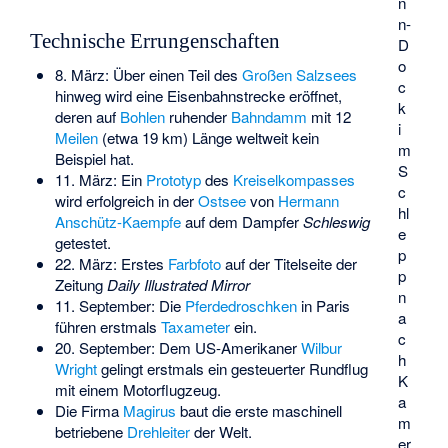
n
n-
Technische Errungenschaften
D
o
8. März: Über einen Teil des
Großen Salzsees
c
hinweg wird eine Eisenbahnstrecke eröffnet,
k
deren auf
Bohlen
ruhender
Bahndamm
mit 12
i
Meilen
(etwa 19 km) Länge weltweit kein
m
Beispiel hat.
S
11. März: Ein
Prototyp
des
Kreiselkompasses
c
wird erfolgreich in der
Ostsee
von
Hermann
hl
Anschütz-Kaempfe
auf dem Dampfer
Schleswig
e
getestet.
p
22. März: Erstes
Farbfoto
auf der Titelseite der
p
Zeitung
Daily Illustrated Mirror
n
11. September: Die
Pferdedroschken
in Paris
a
führen erstmals
Taxameter
ein.
c
20. September: Dem US-Amerikaner
Wilbur
h
Wright
gelingt erstmals ein gesteuerter Rundflug
K
mit einem Motorflugzeug.
a
Die Firma
Magirus
baut die erste maschinell
m
betriebene
Drehleiter
der Welt.
er