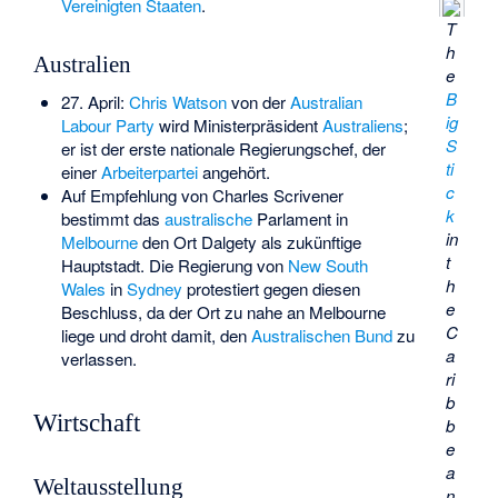
Vereinigten Staaten
.
T
h
Australien
e
B
27. April:
Chris Watson
von der
Australian
ig
Labour Party
wird Ministerpräsident
Australiens
;
S
er ist der erste nationale Regierungschef, der
ti
einer
Arbeiterpartei
angehört.
c
Auf Empfehlung von
Charles Scrivener
k
bestimmt das
australische
Parlament in
in
Melbourne
den Ort
Dalgety
als zukünftige
t
Hauptstadt. Die Regierung von
New South
h
Wales
in
Sydney
protestiert gegen diesen
e
Beschluss, da der Ort zu nahe an Melbourne
C
liege und droht damit, den
Australischen Bund
zu
a
verlassen.
ri
b
Wirtschaft
b
e
a
Weltausstellung
n