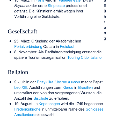
ff
Fayounau
der erste
Striptease
professionell
ü
getanzt. Die Künstlerin erhält wegen ihrer
h
Vorführung eine Geldstrafe.
r
u
Gesellschaft
n
g
25. März: Gründung der Akademischen
Ferialverbindung
Ostara in
Freistadt
8. November: Als Radfahrervereinigung entsteht die
spätere Tourismusorganisation
Touring Club Italiano
.
Religion
2. Juli: In der
Enzyklika
Litteras a vobis
macht Papst
Leo XIII.
Ausführungen zum
Klerus
in
Brasilien
und
unterstützt den von dort vorgetragenen Wunsch, die
Anzahl der
Bischöfe
zu erhöhen.
19. August: In
Kopenhagen
wird die 1749 begonnene
Frederikskirche
in unmittelbarer Nähe des
Schlosses
Amalienborg
eingeweiht.