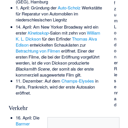
(GEG), Hamburg
f
1. April: Gründung der
Auto-Scholz
Werkstätte
z
für Reparatur von Automobilen im
u
niederschlesischen Liegnitz
m
L
14. April: Am New Yorker Broadway wird ein
o
erster
Kinetoskop
-Salon mit zehn von
William
n
K. L. Dickson
für den Erfinder
Thomas Alva
d
Edison
entwickelten Schaukästen zur
o
Betrachtung von Filmen
eröffnet. Einer der
n
ersten Filme, die bei der Eröffnung vorgeführt
er
werden, ist die von Dickson produzierte
R
Blacksmith Scene
, der somit als der erste
ie
kommerziell ausgewertete Film gilt.
s
11. Dezember: Auf dem
Champs-Elysées
in
e
Paris, Frankreich, wird der erste Autosalon
nr
eröffnet.
a
d
Verkehr
16. April: Die
Barmer