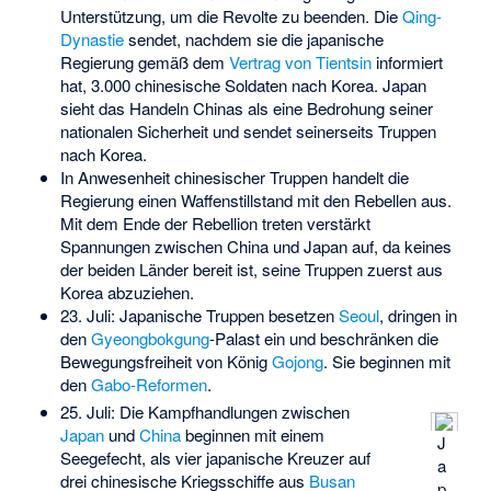
Unterstützung, um die Revolte zu beenden. Die
Qing-
Dynastie
sendet, nachdem sie die japanische
Regierung gemäß dem
Vertrag von Tientsin
informiert
hat, 3.000 chinesische Soldaten nach Korea. Japan
sieht das Handeln Chinas als eine Bedrohung seiner
nationalen Sicherheit und sendet seinerseits Truppen
nach Korea.
In Anwesenheit chinesischer Truppen handelt die
Regierung einen Waffenstillstand mit den Rebellen aus.
Mit dem Ende der Rebellion treten verstärkt
Spannungen zwischen China und Japan auf, da keines
der beiden Länder bereit ist, seine Truppen zuerst aus
Korea abzuziehen.
23. Juli: Japanische Truppen besetzen
Seoul
, dringen in
den
Gyeongbokgung
-Palast ein und beschränken die
Bewegungsfreiheit von König
Gojong
. Sie beginnen mit
den
Gabo-Reformen
.
25. Juli: Die Kampfhandlungen zwischen
Japan
und
China
beginnen mit einem
J
Seegefecht, als vier japanische Kreuzer auf
a
drei chinesische Kriegsschiffe aus
Busan
p