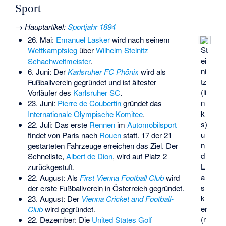
Sport
→
Hauptartikel
:
Sportjahr 1894
26. Mai:
Emanuel Lasker
wird nach seinem
St
Wettkampfsieg
über
Wilhelm Steinitz
ei
Schachweltmeister
.
ni
6. Juni: Der
Karlsruher FC Phönix
wird als
tz
Fußballverein gegründet und ist ältester
(li
Vorläufer des
Karlsruher SC
.
n
23. Juni:
Pierre de Coubertin
gründet das
k
Internationale Olympische Komitee
.
s)
22. Juli: Das erste
Rennen
im
Automobilsport
u
findet von Paris nach
Rouen
statt. 17 der 21
n
gestarteten Fahrzeuge erreichen das Ziel. Der
d
Schnellste,
Albert de Dion
, wird auf Platz 2
L
zurückgestuft.
a
22. August: Als
First Vienna Football Club
wird
s
der erste Fußballverein in Österreich gegründet.
k
23. August: Der
Vienna Cricket and Football-
er
Club
wird gegründet.
(r
22. Dezember: Die
United States Golf