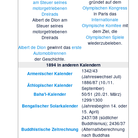
gründet auf dem
Olympischen Kongress
in Paris das
Internationale
Albert de Dion am
Olympische Komitee
mit
Steuer seines
dem Ziel, die
motorgetriebenen
Olympischen Spiele
Dreirads
wiederzubeleben.
Albert de Dion
gewinnt das
erste
Automobilrennen
der Geschichte.
1894
in anderen Kalendern
1342/43
Armenischer Kalender
(Jahreswechsel Juli)
1886/87 (10./11.
Äthiopischer Kalender
September)
50/51 (20./21. März)
Baha'i-Kalender
1299/1300
(Jahresbeginn 14. oder
Bengalischer Solarkalender
15. April)
2437/38 (südlicher
Buddhismus); 2436/37
(Alternativberechnung
Buddhistische Zeitrechnung
nach Buddhas