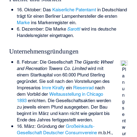
16. Oktober: Das
Kaiserliche Patentamt
in Deutschland
trägt für einen Berliner Lampenhersteller die ersten
Marke
ins Markenregister ein.
6. Dezember: Die Marke
Sarotti
wird ins deutsche
Handelsregister eingetragen.
Unternehmensgründungen
8. Februar: Die Gesellschaft
The Gigantic Wheel
and Recreation Towers Co. Limited
wird mit
Pl
einem Startkapital von 60.000 Pfund Sterling
a
gegründet. Sie soll nach den Vorstellungen des
n
Impresarios
Imre Kiralfy
ein
Riesenrad
nach
u
dem Vorbild der
Weltausstellung in Chicago
n
1893
errichten. Die Gesellschaftsaktien werden
g
zu jeweils einem Pfund ausgegeben. Der Bau
s
beginnt im März und kann nicht wie geplant bis
e
Ende des Jahres fertiggestellt werden.
nt
16. März: Gründung der
Großeinkaufs-
w
Gesellschaft Deutscher Consumvereine
m.b.H.,
ur