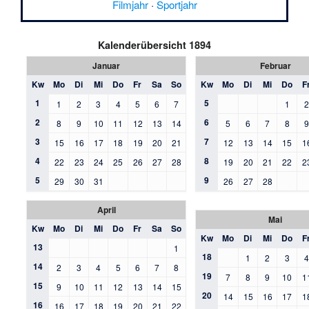
Filmjahr
·
Sportjahr
Kalenderübersicht 1894
Januar
Februar
Kw
Mo
Di
Mi
Do
Fr
Sa
So
Kw
Mo
Di
Mi
Do
F
1
5
1
2
3
4
5
6
7
1
2
6
8
9
10
11
12
13
14
5
6
7
8
3
7
15
16
17
18
19
20
21
12
13
14
15
1
4
8
22
23
24
25
26
27
28
19
20
21
22
2
5
9
29
30
31
26
27
28
April
Mai
Kw
Mo
Di
Mi
Do
Fr
Sa
So
Kw
Mo
Di
Mi
Do
F
13
1
18
1
2
3
14
2
3
4
5
6
7
8
19
7
8
9
10
1
15
9
10
11
12
13
14
15
20
14
15
16
17
1
16
16
17
18
19
20
21
22