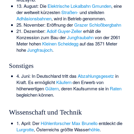
13. August: Die
Elektrische Lokalbahn Gmunden
, eine
der weltweit kürzesten
Straßen-
und steilsten
Adhäsionsbahnen
, wird in Betrieb genommen.
25. November: Eröffnung der
Grazer Schloßbergbahn
21. Dezember:
Adolf Guyer-Zeller
erhält die
Konzession zum Bau der
Jungfraubahn
von der 2061
Meter hohen
Kleinen Scheidegg
auf das 3571 Meter
hohe
Jungfraujoch
.
Sonstiges
4. Juni: In Deutschland tritt das
Abzahlungsgesetz
in
Kraft. Es ermöglicht
Käufern
den Erwerb von
höherwertigen
Gütern
, deren Kaufsumme sie in
Raten
begleichen können.
Wissenschaft und Technik
1. April: Der
Höhlenforscher
Max Brunello
entdeckt die
Lurgrotte
, Österreichs größte Wasser
höhle
.