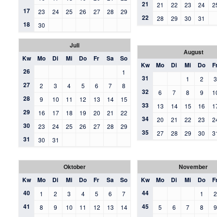
21
21
22
23
24
2
17
23
24
25
26
27
28
29
22
28
29
30
31
18
30
Juli
August
Kw
Mo
Di
Mi
Do
Fr
Sa
So
Kw
Mo
Di
Mi
Do
F
26
1
31
1
2
27
2
3
4
5
6
7
8
32
6
7
8
9
1
28
9
10
11
12
13
14
15
33
13
14
15
16
1
29
16
17
18
19
20
21
22
34
20
21
22
23
2
30
23
24
25
26
27
28
29
35
27
28
29
30
3
31
30
31
Oktober
November
Kw
Mo
Di
Mi
Do
Fr
Sa
So
Kw
Mo
Di
Mi
Do
F
40
44
1
2
3
4
5
6
7
1
41
45
8
9
10
11
12
13
14
5
6
7
8