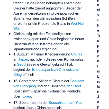
treffen. Beide Seiten behaupten später, der
a
Gegner hätte zuerst angegriffen. Sieger der
ni
Auseinandersetzung sind die japanischen
s
Schiffe, von den chinesischen Schiffen
c
erreicht nur ein Kreuzer die Basis in
Wei-Hai-
h
Wei
.
e
Gleichzeitig mit den Feindseligkeiten
Tr
zwischen Japan und China beginnt ein neuer
u
Bauernaufstand in Korea gegen die
p
japanfreundliche Regierung.
p
1. August: Mit einer Kriegserklärung
Chinas
e
an
Japan
, nachdem dieses den Königspalast
n
in
Seoul
in seine Gewalt gebracht hat,
i
beginnt der
Erste Japanisch-Chinesische
m
Krieg
offiziell.
E
15. September: Mit dem Sieg in der
Schlacht
rs
von Pjöngjang
und der Einnahme
der Stadt
te
übernimmt Japan die militärische Kontrolle
n
über
Korea
.
J
a
17. September: In der
Seeschlacht am Yalu
p
besiegt Japan China neuerlich.