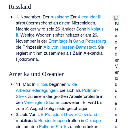
Russland
1. November: Der
russische
Zar
Alexander III.
stirbt überraschend an einem Nierenleiden.
Bi
Nachfolger wird sein 26-jähriger Sohn
Nikolaus
ld
II.
Wenige Wochen später heiratet er am 26.
v
November in der
Eremitage
in
Sankt Petersburg
o
die Prinzessin
Alix von Hessen-Darmstadt
. Sie
n
regiert mit ihm zusammen als Zarin Alexandra
d
Fjodorowna.
er
V
er
Amerika und Ozeanien
lo
11. Mai: In
Illinois
beginnen
wilde
b
Arbeitsniederlegungen
, die sich als
Pullman-
u
Streik
zu einem der größten Arbeiterproteste in
n
den
Vereinigten Staaten
ausweiten. Er wird bis
g
zum 2. August blutig niedergeschlagen.
i
3. Juli: Von
US-Präsident
Grover Cleveland
m
mobilisierte
Bundestruppen
treffen in
Chicago
J
ein, um den
Pullman-Streik
zu unterdrücken.
a