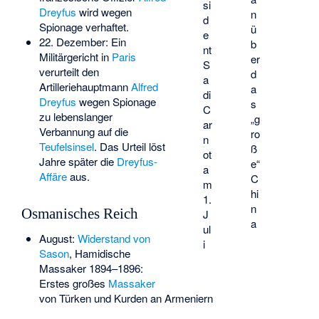
si
Dreyfus
wird wegen
n
d
Spionage verhaftet.
ü
e
22. Dezember: Ein
b
nt
Militärgericht in
Paris
er
S
verurteilt den
d
a
Artilleriehauptmann
Alfred
a
di
Dreyfus
wegen Spionage
s
C
zu lebenslanger
„g
ar
Verbannung auf die
ro
n
Teufelsinsel
. Das Urteil löst
ß
ot
Jahre später die
Dreyfus-
e“
a
Affäre
aus.
C
m
hi
1.
n
Osmanisches Reich
J
a
ul
August:
Widerstand von
i
Sason
,
Hamidische
Massaker
1894–1896:
Erstes großes
Massaker
von Türken und Kurden an Armeniern