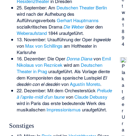
Residenztheater
in Dresden
t
25. September: Am
Deutschen Theater Berlin
w
wird nach der Aufhebung des
a
Aufführungsverbots
Gerhart Hauptmanns
1
sozialkritisches Drama
Die Weber
über den
8
Weberaufstand
1844 uraufgeführt.
9
13. November: Uraufführung der Oper
Ingwelde
4
von
Max von Schillings
am Hoftheater in
Karlsruhe
16. Dezember: Die Oper
Donna Diana
von
Emil
Nikolaus von Reznicek
wird am
Deutschen
P
Theater in Prag
uraufgeführt. Als Vorlage diente
la
dem Komponisten das spanische Lustspiel
El
k
desdén con el desdén
von
Agustín Moreto
.
a
22. Dezember: Mit dem Orchesterstück
Prélude
t
à l’après-midi d’un faune
von
Claude Debussy
d
wird in Paris das erste bedeutende Werk des
e
musikalischen
Impressionismus
uraufgeführt.
r
U
r
Sonstiges
a
u
13. März: In
Paris
wird im
Varietétheater
Divan