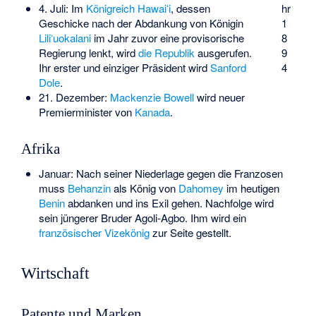
4. Juli: Im
Königreich Hawaiʻi
, dessen
hr
Geschicke nach der Abdankung von Königin
1
Liliʻuokalani
im Jahr zuvor eine provisorische
8
Regierung lenkt, wird
die Republik
ausgerufen.
9
Ihr erster und einziger Präsident wird
Sanford
4
Dole
.
21. Dezember:
Mackenzie Bowell
wird neuer
Premierminister von
Kanada
.
Afrika
Januar: Nach seiner Niederlage gegen die Franzosen
muss
Behanzin
als König von
Dahomey
im heutigen
Benin
abdanken und ins Exil gehen. Nachfolge wird
sein jüngerer Bruder
Agoli-Agbo
. Ihm wird ein
französischer Vizekönig
zur Seite gestellt.
Wirtschaft
Patente und Marken