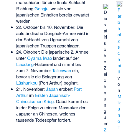
marschieren für eine finale Schlacht
Richtung
Gongju
, wo sie von
F
D
japanischen Einheiten bereits erwartet
ar
ie
werden.
b
s
22. Oktober bis 10. November: Die
h
at
aufständische Donghak-Armee wird in
ol
iri
der
Schlacht von Ugeumchi
von
z
s
japanischen Truppen geschlagen.
s
c
24. Oktober: Die japanische 2. Armee
c
h
unter
Ōyama Iwao
landet auf der
h
e
Liaodong
-Halbinsel und nimmt bis
ni
Z
zum 7. November
Talienwan
ein,
tt
ei
bevor sie die Belagerung von
v
c
Lüshunkou
(Port Arthur) beginnt.
o
h
21. November:
Japan
erobert
Port
n
n
Arthur
im
Ersten Japanisch-
M
u
Chinesischen Krieg
. Dabei kommt es
iz
n
in der Folge zu einem Massaker der
u
g
Japaner an Chinesen, welches
n
d
tausende Todesopfer fordert.
o
er
T
Z