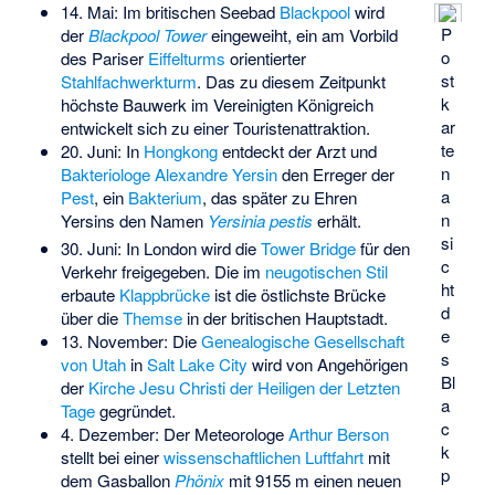
14. Mai: Im britischen Seebad
Blackpool
wird
P
der
Blackpool Tower
eingeweiht, ein am Vorbild
o
des Pariser
Eiffelturms
orientierter
st
Stahlfachwerkturm
. Das zu diesem Zeitpunkt
k
höchste Bauwerk im Vereinigten Königreich
ar
entwickelt sich zu einer Touristenattraktion.
te
20. Juni: In
Hongkong
entdeckt der Arzt und
n
Bakteriologe
Alexandre Yersin
den Erreger der
a
Pest
, ein
Bakterium
, das später zu Ehren
n
Yersins den Namen
Yersinia pestis
erhält.
si
30. Juni: In London wird die
Tower Bridge
für den
c
Verkehr freigegeben. Die im
neugotischen Stil
ht
erbaute
Klappbrücke
ist die östlichste Brücke
d
über die
Themse
in der britischen Hauptstadt.
e
13. November: Die
Genealogische Gesellschaft
s
von Utah
in
Salt Lake City
wird von Angehörigen
Bl
der
Kirche Jesu Christi der Heiligen der Letzten
a
Tage
gegründet.
c
4. Dezember: Der Meteorologe
Arthur Berson
k
stellt bei einer
wissenschaftlichen Luftfahrt
mit
p
dem Gasballon
Phönix
mit 9155 m einen neuen