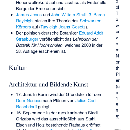
o
Höhenweltrekord auf und lässt so als Erster alle
ol
Berge der Erde unter sich.
T
James Jeans
und
John William Strutt, 3. Baron
o
Rayleigh
, stellen ihre Theorie des
Schwarzen
w
Körpers
auf (
Rayleigh-Jeans-Gesetz
).
er
Der polnisch-deutsche Botaniker
Eduard Adolf
v
Strasburger
veröffentlicht das
Lehrbuch der
o
Botanik für Hochschulen
, welches 2008 in der
m
38. Auflage erschienen ist.
N
or
Kultur
th
Pi
er
Architektur und Bildende Kunst
(u
m
17. Juni: In Berlin wird der Grundstein für den
1
Dom-Neubau
nach Plänen von
Julius Carl
8
Raschdorff
gelegt.
9
16. September: In der mexikanischen Stadt
5)
Orizaba wird das ausschließlich aus Stahl,
Eisen und Holz bestehende
Rathaus
eröffnet.