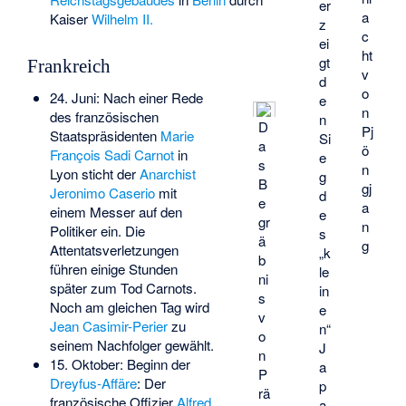
er
a
Kaiser
Wilhelm II.
z
c
ei
ht
gt
Frankreich
v
d
o
24. Juni: Nach einer Rede
e
n
des französischen
n
D
Pj
Staatspräsidenten
Marie
Si
a
ö
François Sadi Carnot
in
e
s
n
Lyon sticht der
Anarchist
g
B
gj
Jeronimo Caserio
mit
d
e
a
einem Messer auf den
e
gr
n
Politiker ein. Die
s
ä
g
Attentatsverletzungen
„k
b
führen einige Stunden
le
ni
später zum Tod Carnots.
in
s
Noch am gleichen Tag wird
e
v
Jean Casimir-Perier
zu
n“
o
seinem Nachfolger gewählt.
J
n
15. Oktober: Beginn der
a
P
Dreyfus-Affäre
: Der
p
rä
französische Offizier
Alfred
a