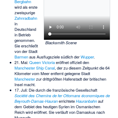
Bergbahn
wird als erste
zweispurige
Zahnradbahn
in
Deutschland
in Betrieb
genommen.
Blacksmith Scene
Sie erschließt
von der Stadt
Barmen
aus Ausflugsziele südlich der
Wupper
.
21. Mai:
Queen Victoria
eröffnet offiziell den
Manchester Ship Canal
, der zu diesem Zeitpunkt die 64
Kilometer vom Meer entfernt gelegene Stadt
Manchester
zur drittgrößten Hafenstadt der britischen
Insel macht.
17. Juli: Die durch die französische Gesellschaft
Société des Chemins de fer Ottomans économiques de
Beyrouth-Damas-Hauran
errichtete
Hauranbahn
auf
dem Gebiet des heutigen Syrien im Osmanischen
Reich wird eröffnet. Sie verläuft von Damaskus nach
Muzayrib.