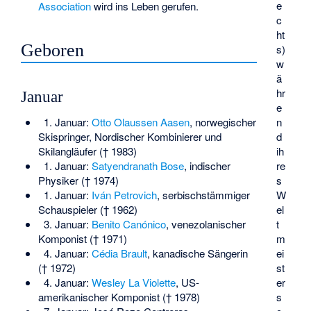
e
Association
wird ins Leben gerufen.
c
ht
Geboren
s)
w
ä
hr
Januar
e
n
1. Januar:
Otto Olaussen Aasen
, norwegischer
d
Skispringer, Nordischer Kombinierer und
ih
Skilangläufer († 1983)
re
1. Januar:
Satyendranath Bose
, indischer
s
Physiker († 1974)
W
1. Januar:
Iván Petrovich
, serbischstämmiger
el
Schauspieler († 1962)
t
3. Januar:
Benito Canónico
, venezolanischer
m
Komponist († 1971)
ei
4. Januar:
Cédia Brault
, kanadische Sängerin
st
(† 1972)
er
4. Januar:
Wesley La Violette
, US-
s
amerikanischer Komponist († 1978)