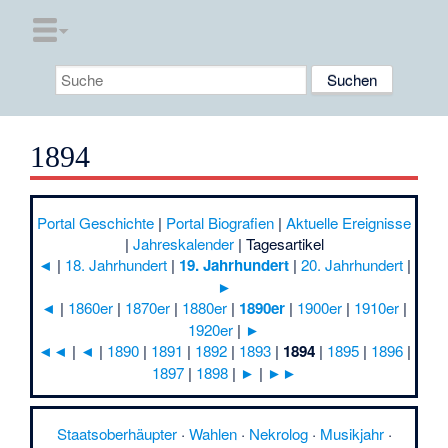
1894
Portal Geschichte
|
Portal Biografien
|
Aktuelle Ereignisse
|
Jahreskalender
|
Tagesartikel
◄
|
18. Jahrhundert
|
19. Jahrhundert
|
20. Jahrhundert
|
►
◄
|
1860er
|
1870er
|
1880er
|
1890er
|
1900er
|
1910er
|
1920er
|
►
◄◄
|
◄
|
1890
|
1891
|
1892
|
1893
|
1894
|
1895
|
1896
|
1897
|
1898
|
►
|
►►
Staatsoberhäupter
·
Wahlen
·
Nekrolog
·
Musikjahr
·