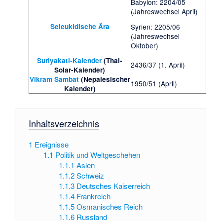
Babylon: 2204/05
(Jahreswechsel April)
Seleukidische Ära
Syrien: 2205/06
(Jahreswechsel
Oktober)
Suriyakati-Kalender
(Thai-
2436/37 (1. April)
Solar-Kalender)
Vikram Sambat
(Nepalesischer
1950/51 (April)
Kalender)
Inhaltsverzeichnis
1
Ereignisse
1.1
Politik und Weltgeschehen
1.1.1
Asien
1.1.2
Schweiz
1.1.3
Deutsches Kaiserreich
1.1.4
Frankreich
1.1.5
Osmanisches Reich
1.1.6
Russland