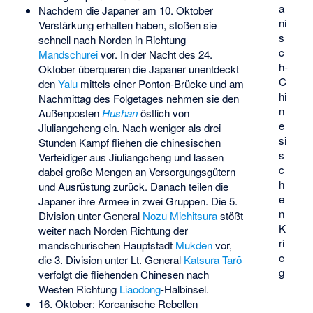
a
Nachdem die Japaner am 10. Oktober
ni
Verstärkung erhalten haben, stoßen sie
s
schnell nach Norden in Richtung
c
Mandschurei
vor. In der Nacht des 24.
h-
Oktober überqueren die Japaner unentdeckt
C
den
Yalu
mittels einer Ponton-Brücke und am
hi
Nachmittag des Folgetages nehmen sie den
n
Außenposten
Hushan
östlich von
e
Jiuliangcheng
ein. Nach weniger als drei
si
Stunden Kampf fliehen die chinesischen
s
Verteidiger aus Jiuliangcheng und lassen
c
dabei große Mengen an Versorgungsgütern
h
und Ausrüstung zurück. Danach teilen die
e
Japaner ihre Armee in zwei Gruppen. Die 5.
n
Division unter General
Nozu Michitsura
stößt
K
weiter nach Norden Richtung der
ri
mandschurischen Hauptstadt
Mukden
vor,
e
die 3. Division unter Lt. General
Katsura Tarō
g
verfolgt die fliehenden Chinesen nach
Westen Richtung
Liaodong
-Halbinsel.
16. Oktober: Koreanische Rebellen