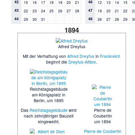
42
46
15
16
17
18
19
20
21
12
13
14
15
1
43
47
22
23
24
25
26
27
28
19
20
21
22
2
44
48
29
30
31
26
27
28
29
3
1894
Alfred Dreyfus
Mit der Verhaftung von
Alfred Dreyfus
in
Frankreich
beginnt die
Dreyfus-Affäre
.
Reichstagsgebäude
am Königsplatz in
Berlin, um 1895
Pierre de
Das
Reichstagsgebäude
wird
Coubertin
nach zehnjähriger Bauzeit
um 1894
eingeweiht.
Pierre de Coubertin