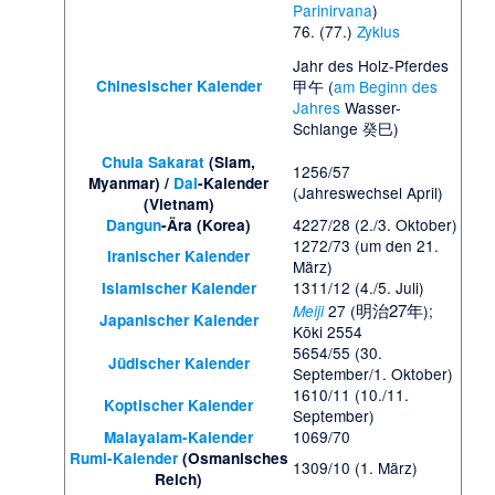
Parinirvana
)
76. (77.)
Zyklus
Jahr des Holz-Pferdes
Chinesischer Kalender
甲午 (
am Beginn des
Jahres
Wasser-
Schlange 癸巳)
Chula Sakarat
(Siam,
1256/57
Myanmar) /
Dai
-Kalender
(Jahreswechsel April)
(Vietnam)
4227/28 (2./3. Oktober)
Dangun
-Ära (Korea)
1272/73 (um den 21.
Iranischer Kalender
März)
1311/12 (4./5. Juli)
Islamischer Kalender
明治27年
27 (
);
Meiji
Japanischer Kalender
Kōki 2554
5654/55 (30.
Jüdischer Kalender
September/1. Oktober)
1610/11 (10./11.
Koptischer Kalender
September)
1069/70
Malayalam-Kalender
Rumi-Kalender
(Osmanisches
1309/10 (1. März)
Reich)