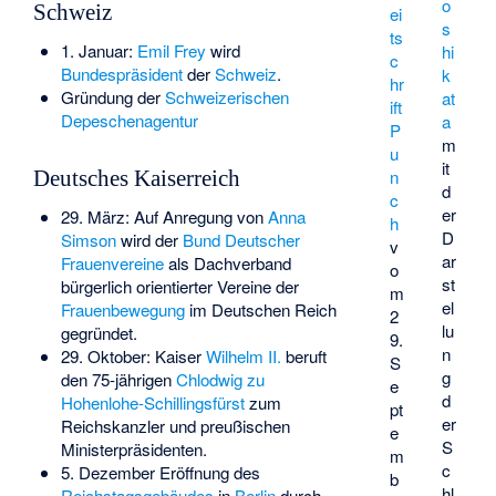
o
Schweiz
ei
s
ts
1. Januar:
Emil Frey
wird
hi
c
Bundespräsident
der
Schweiz
.
k
hr
Gründung der
Schweizerischen
at
ift
Depeschenagentur
a
P
m
u
it
n
Deutsches Kaiserreich
d
c
er
29. März: Auf Anregung von
Anna
h
D
Simson
wird der
Bund Deutscher
v
ar
Frauenvereine
als Dachverband
o
st
bürgerlich orientierter Vereine der
m
el
Frauen­bewegung
im Deutschen Reich
2
lu
gegründet.
9.
n
29. Oktober: Kaiser
Wilhelm II.
beruft
S
g
den 75-jährigen
Chlodwig zu
e
d
Hohenlohe-Schillingsfürst
zum
pt
er
Reichskanzler und preußischen
e
S
Ministerpräsidenten.
m
c
5. Dezember Eröffnung des
b
hl
Reichstagsgebäudes
in
Berlin
durch