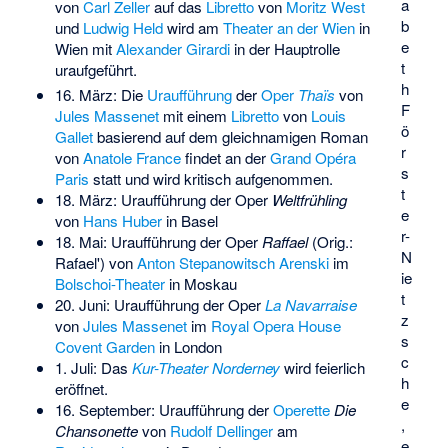
a
von
Carl Zeller
auf das
Libretto
von
Moritz West
b
und
Ludwig Held
wird am
Theater an der Wien
in
e
Wien mit
Alexander Girardi
in der Hauptrolle
t
uraufgeführt.
h
16. März: Die
Uraufführung
der
Oper
Thaïs
von
F
Jules Massenet
mit einem
Libretto
von
Louis
ö
Gallet
basierend auf dem gleichnamigen Roman
r
von
Anatole France
findet an der
Grand Opéra
s
Paris
statt und wird kritisch aufgenommen.
t
18. März: Uraufführung der Oper
Weltfrühling
e
von
Hans Huber
in Basel
r-
18. Mai: Uraufführung der Oper
Raffael
(Orig.:
N
Rafael') von
Anton Stepanowitsch Arenski
im
ie
Bolschoi-Theater
in Moskau
t
20. Juni: Uraufführung der Oper
La Navarraise
z
von
Jules Massenet
im
Royal Opera House
s
Covent Garden
in London
c
1. Juli: Das
Kur-Theater Norderney
wird feierlich
h
eröffnet.
e
16. September: Uraufführung der
Operette
Die
,
Chansonette
von
Rudolf Dellinger
am
e