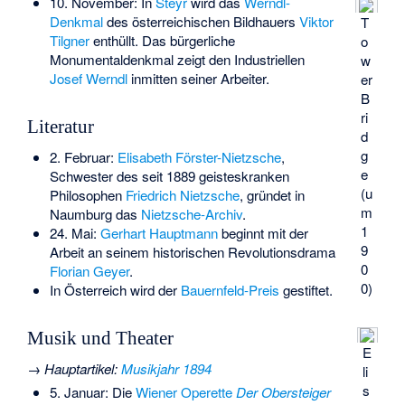
10. November: In
Steyr
wird das
Werndl-
Denkmal
des österreichischen Bildhauers
Viktor
T
Tilgner
enthüllt. Das bürgerliche
o
Monumentaldenkmal zeigt den Industriellen
w
Josef Werndl
inmitten seiner Arbeiter.
er
B
ri
Literatur
d
g
2. Februar:
Elisabeth Förster-Nietzsche
,
e
Schwester des seit 1889 geisteskranken
(u
Philosophen
Friedrich Nietzsche
, gründet in
m
Naumburg das
Nietzsche-Archiv
.
1
24. Mai:
Gerhart Hauptmann
beginnt mit der
9
Arbeit an seinem historischen Revolutionsdrama
0
Florian Geyer
.
0)
In Österreich wird der
Bauernfeld-Preis
gestiftet.
Musik und Theater
E
→
Hauptartikel
:
Musikjahr 1894
li
s
5. Januar: Die
Wiener Operette
Der Obersteiger