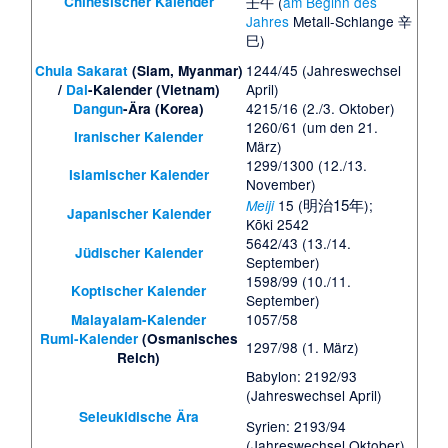
Chinesischer Kalender
壬午 (
am Beginn des
Jahres
Metall-Schlange 辛
巳)
1244/45 (Jahreswechsel
Chula Sakarat
(Siam, Myanmar)
April)
/
Dai
-Kalender (Vietnam)
4215/16 (2./3. Oktober)
Dangun
-Ära (Korea)
1260/61 (um den 21.
Iranischer Kalender
März)
1299/1300 (12./13.
Islamischer Kalender
November)
明治15年
15 (
);
Meiji
Japanischer Kalender
Kōki 2542
5642/43 (13./14.
Jüdischer Kalender
September)
1598/99 (10./11.
Koptischer Kalender
September)
1057/58
Malayalam-Kalender
Rumi-Kalender
(Osmanisches
1297/98 (1. März)
Reich)
Babylon: 2192/93
(Jahreswechsel April)
Seleukidische Ära
Syrien: 2193/94
(Jahreswechsel Oktober)