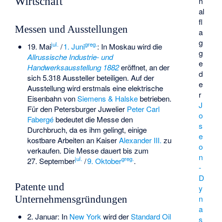
Wirtschaft
n
al
fl
Messen und Ausstellungen
a
g
jul.
greg.
19. Mai
/
1. Juni
: In Moskau wird die
g
Allrussische Industrie- und
e
Handwerksausstellung 1882
eröffnet, an der
d
sich 5.318 Aussteller beteiligen. Auf der
e
Ausstellung wird erstmals eine elektrische
r
Eisenbahn von
Siemens & Halske
betrieben.
J
Für den Petersburger Juwelier
Peter Carl
o
Fabergé
bedeutet die Messe den
s
Durchbruch, da es ihm gelingt, einige
e
kostbare Arbeiten an Kaiser
Alexander III.
zu
o
verkaufen. Die Messe dauert bis zum
n
jul.
greg.
27. September
/
9. Oktober
.
-
D
Patente und
y
n
Unternehmensgründungen
a
2. Januar: In
New York
wird der
Standard Oil
s