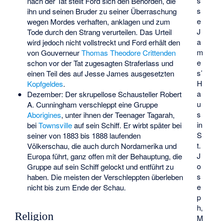
s
nach der Tat stellt Ford sich den Behörden, die
s
ihn und seinen Bruder zu seiner Überraschung
e
wegen Mordes verhaften, anklagen und zum
J
Tode durch den Strang verurteilen. Das Urteil
a
wird jedoch nicht vollstreckt und Ford erhält den
m
von Gouverneur
Thomas Theodore Crittenden
e
schon vor der Tat zugesagten Straferlass und
s’
einen Teil des auf Jesse James ausgesetzten
H
Kopfgeldes
.
a
Dezember: Der skrupellose Schausteller
Robert
u
A. Cunningham
verschleppt eine Gruppe
s
Aborigines
, unter ihnen der Teenager
Tagarah
,
in
bei
Townsville
auf sein Schiff. Er wirbt später bei
S
seiner von 1883 bis 1888 laufenden
t.
Völkerschau
, die auch durch Nordamerika und
J
Europa führt, ganz offen mit der Behauptung, die
o
Gruppe auf sein Schiff gelockt und entführt zu
s
haben. Die meisten der Verschleppten überleben
e
nicht bis zum Ende der Schau.
p
h,
Religion
M