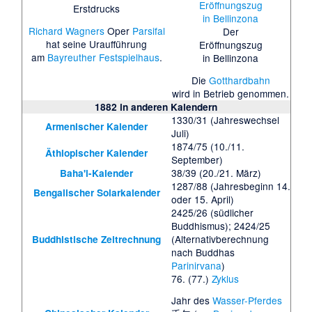
Erstdrucks
Richard Wagners
Oper
Parsifal
Der
hat seine Uraufführung
Eröffnungszug
am
Bayreuther Festspielhaus
.
in Bellinzona
Die
Gotthardbahn
wird in Betrieb genommen.
1882 in anderen Kalendern
1330/31 (Jahreswechsel
Armenischer Kalender
Juli)
1874/75 (10./11.
Äthiopischer Kalender
September)
38/39 (20./21. März)
Baha'i-Kalender
1287/88 (Jahresbeginn 14.
Bengalischer Solarkalender
oder 15. April)
2425/26 (südlicher
Buddhismus); 2424/25
(Alternativberechnung
Buddhistische Zeitrechnung
nach Buddhas
Parinirvana
)
76. (77.)
Zyklus
Jahr des
Wasser-Pferdes