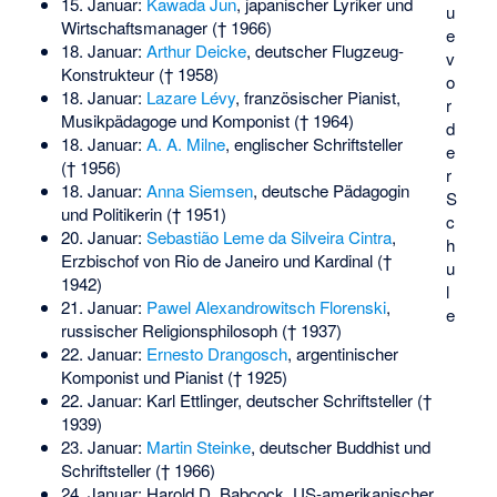
15. Januar:
Kawada Jun
, japanischer Lyriker und
u
Wirtschaftsmanager († 1966)
e
18. Januar:
Arthur Deicke
, deutscher Flugzeug-
v
Konstrukteur († 1958)
o
18. Januar:
Lazare Lévy
, französischer Pianist,
r
Musikpädagoge und Komponist († 1964)
d
18. Januar:
A. A. Milne
, englischer Schriftsteller
e
(† 1956)
r
18. Januar:
Anna Siemsen
, deutsche Pädagogin
S
und Politikerin († 1951)
c
20. Januar:
Sebastião Leme da Silveira Cintra
,
h
Erzbischof von Rio de Janeiro und Kardinal (†
u
1942)
l
21. Januar:
Pawel Alexandrowitsch Florenski
,
e
russischer Religionsphilosoph († 1937)
22. Januar:
Ernesto Drangosch
, argentinischer
Komponist und Pianist († 1925)
22. Januar:
Karl Ettlinger
, deutscher Schriftsteller (†
1939)
23. Januar:
Martin Steinke
, deutscher Buddhist und
Schriftsteller († 1966)
24. Januar:
Harold D. Babcock
, US-amerikanischer