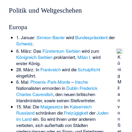
Politik und Weltgeschehen
Europa
1. Januar:
Simeon Bavier
wird
Bundespräsident
der
Schweiz
.
6. März: Das
Fürstentum Serbien
wird zum
K
Königreich Serbien
proklamiert,
Milan I.
wird
ö
erster König.
ni
28. März: In
Frankreich
wird die
Schulpflicht
g
eingeführt.
M
6. Mai:
Phoenix-Park-Morde
–
Irische
il
Nationalisten ermorden in
Dublin
Frederick
a
Charles Cavendish
, den neuen britischen
n
Irlandminister, sowie seinen Stellvertreter.
v
15. Mai: Die
Maigesetze
im
Kaiserreich
o
Russland
schränken die
Freizügigkeit
der
Juden
n
im Land
ein. So wird ihnen unter anderem
S
verboten, sich außerhalb von Städten
er
niederzulassen oder an Sonn- und Feiertagen