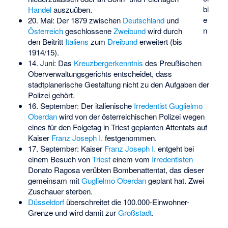
bi
Handel
auszuüben.
e
20. Mai: Der 1879 zwischen
Deutschland
und
n
Österreich
geschlossene
Zweibund
wird durch
den Beitritt
Italiens
zum
Dreibund
erweitert (bis
1914/15).
14. Juni: Das
Kreuzbergerkenntnis
des Preußischen
Oberverwaltungsgerichts entscheidet, dass
stadtplanerische Gestaltung nicht zu den Aufgaben der
Polizei gehört.
16. September: Der italienische
Irredentist
Guglielmo
Oberdan
wird von der österreichischen Polizei wegen
eines für den Folgetag in Triest geplanten Attentats auf
Kaiser
Franz Joseph I.
festgenommen.
17. September: Kaiser
Franz Joseph I.
entgeht bei
einem Besuch von
Triest
einem vom
Irredentisten
Donato Ragosa
verübten Bombenattentat, das dieser
gemeinsam mit
Guglielmo Oberdan
geplant hat. Zwei
Zuschauer sterben.
Düsseldorf
überschreitet die 100.000-Einwohner-
Grenze und wird damit zur
Großstadt
.