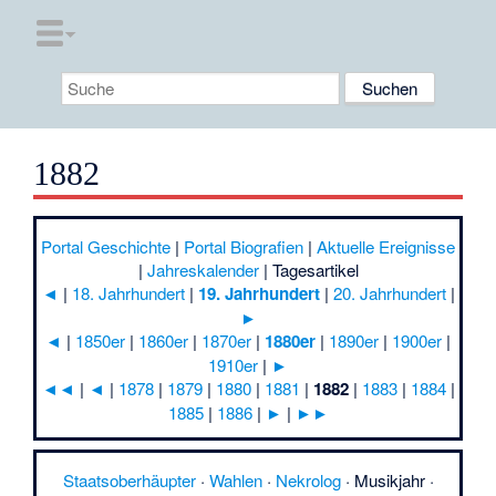
1882
Portal Geschichte
|
Portal Biografien
|
Aktuelle Ereignisse
|
Jahreskalender
|
Tagesartikel
◄
|
18. Jahrhundert
|
19. Jahrhundert
|
20. Jahrhundert
|
►
◄
|
1850er
|
1860er
|
1870er
|
1880er
|
1890er
|
1900er
|
1910er
|
►
◄◄
|
◄
|
1878
|
1879
|
1880
|
1881
|
1882
|
1883
|
1884
|
1885
|
1886
|
►
|
►►
Staatsoberhäupter
·
Wahlen
·
Nekrolog
·
Musikjahr
·