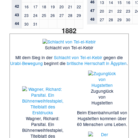
46
13
14
15
16
1
42
16
17
18
19
20
21
22
47
20
21
22
23
2
43
23
24
25
26
27
28
29
48
27
28
29
30
44
30
31
1882
Schlacht von Tel-el-Kebir
Mit dem Sieg in der
Schlacht von Tel-el-Kebir
gegen die
Urabi-Bewegung
beginnt die
britische Herrschaft in Ägypten
.
Zugunglück
von
Hugstetten
Beim
Eisenbahnunfall von
Wagner, Richard:
Hugstetten
kommen über
Parsifal. Ein
60 Menschen ums Leben.
Bühnenweihfestspiel,
Titelblatt des