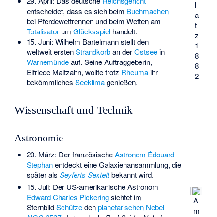
29. April: Das deutsche
Reichsgericht
l
entscheidet, dass es sich beim
Buchmachen
a
bei Pferdewettrennen und beim Wetten am
t
Totalisator
um
Glücksspiel
handelt.
z
15. Juni:
Wilhelm Bartelmann
stellt den
1
weltweit ersten
Strandkorb
an der
Ostsee
in
8
Warnemünde
auf. Seine Auftraggeberin,
8
Elfriede Maltzahn, wollte trotz
Rheuma
ihr
2
bekömmliches
Seeklima
genießen.
Wissenschaft und Technik
Astronomie
20. März: Der französische
Astronom
Édouard
Stephan
entdeckt eine Galaxienansammlung, die
später als
Seyferts Sextett
bekannt wird.
15. Juli: Der US-amerikanische Astronom
Edward Charles Pickering
sichtet im
A
Sternbild
Schütze
den
planetarischen Nebel
m