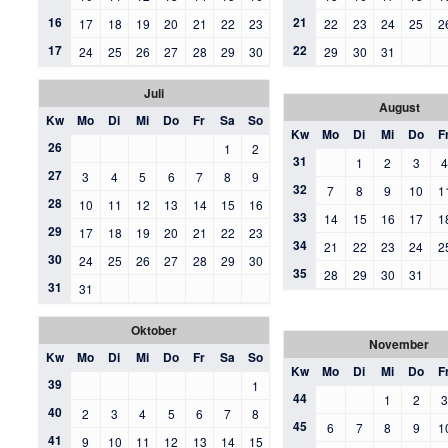
16
21
17
18
19
20
21
22
23
22
23
24
25
2
17
22
24
25
26
27
28
29
30
29
30
31
Juli
August
Kw
Mo
Di
Mi
Do
Fr
Sa
So
Kw
Mo
Di
Mi
Do
F
26
1
2
31
1
2
3
27
3
4
5
6
7
8
9
32
7
8
9
10
1
28
10
11
12
13
14
15
16
33
14
15
16
17
1
29
17
18
19
20
21
22
23
34
21
22
23
24
2
30
24
25
26
27
28
29
30
35
28
29
30
31
31
31
Oktober
November
Kw
Mo
Di
Mi
Do
Fr
Sa
So
Kw
Mo
Di
Mi
Do
F
39
1
44
1
2
40
2
3
4
5
6
7
8
45
6
7
8
9
1
41
9
10
11
12
13
14
15