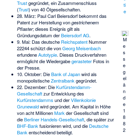
Trust
gegründet, ein Zusammenschluss
ti
(
Trust
) von 40 Ölgesellschaften.
e
28. März:
Paul Carl Beiersdorf
bekommt das
Patent zur Herstellung von
gestrichenem
Pflaster
; dieses Ereignis gilt als
Gründungsdatum der
Beiersdorf AG
.
M
9. Mai: Das deutsche
Reichspatent
Nummer
e
22244 schützt die von
Georg Meisenbach
s
erfundene
Autotypie
. Dieses Druckverfahren
s
ermöglicht die Wiedergabe
gerasteter
Fotos in
e
der Presse.
g
10. Oktober: Die
Bank of Japan
wird als
el
monopolistische
Zentralbank
gegründet.
ä
22. Dezember: Die
Kurfürstendamm-
n
Gesellschaft
zur Entwicklung des
d
Kurfürstendamms
und der
Villenkolonie
e
Grunewald
wird gegründet. Am Kapital in Höhe
1
von acht Millionen
Mark
der Gesellschaft sind
8
die
Berliner Handels-Gesellschaft
, die später zur
8
BHF-Bank
fusionieren wird, und die
Deutsche
2
Bank
entscheidend beteiligt.