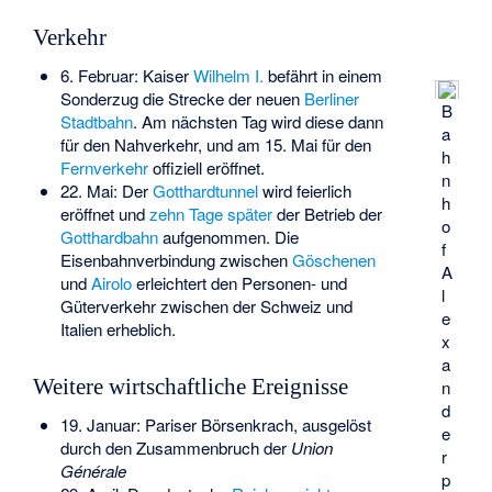
Verkehr
6. Februar: Kaiser
Wilhelm I.
befährt in einem
Sonderzug die Strecke der neuen
Berliner
B
Stadtbahn
. Am nächsten Tag wird diese dann
a
für den Nahverkehr, und am 15. Mai für den
h
Fernverkehr
offiziell eröffnet.
n
22. Mai: Der
Gotthardtunnel
wird feierlich
h
eröffnet und
zehn Tage später
der Betrieb der
o
Gotthardbahn
aufgenommen. Die
f
Eisenbahnverbindung zwischen
Göschenen
A
und
Airolo
erleichtert den Personen- und
l
Güterverkehr zwischen der Schweiz und
e
Italien erheblich.
x
a
Weitere wirtschaftliche Ereignisse
n
d
19. Januar:
Pariser Börsenkrach
, ausgelöst
e
durch den Zusammenbruch der
Union
r
Générale
p