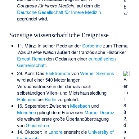
e
Congress für innere Medicin
, auf dem die
b
Deutsche Gesellschaft für Innere Medizin
el
gegründet wird.
Sonstige wissenschaftliche Ereignisse
11. März: In seiner Rede an der
Sorbonne
zum Thema
Was ist eine Nation
äußert der französische Historiker
Ernest Renan
den Gedanken einer
europäischen
Gemeinschaft
.
29. April: Das
Elektromote
von
Werner Siemens
B
wird auf einer 540 Meter langen
er
Versuchsstrecke in der damals noch
lin
selbständigen Villen- und Mietshaussiedlung
1
Halensee
bei
Berlin
vorgeführt.
8
16. September: Zwischen
Miesbach
und
8
München
gelingt dem Franzosen
Marcel Deprez
2,
die weltweit erste große Überlandübertragung
d
von
Gleichstrom
.
a
14. Oktober: In
Lahore
entsteht die
University of
s
the Punjab
.