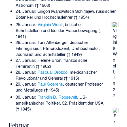
Astronom († 1968)
24. Januar:
Grigori Iwanowitsch Schirjajew
, russischer
Botaniker und Hochschullehrer († 1954)
25. Januar:
Virginia Woolf
, britische
Vi
Schriftstellerin und Idol der Frauenbewegung (†
rg
1941)
ini
26. Januar:
Toni Attenberger
, deutscher
a
Filmregisseur, Filmproduzent, Drehbuchautor,
W
Journalist und Schriftsteller († 1949)
o
27. Januar:
Hélène Brion
, französische
ol
Feministin († 1962)
f,
28. Januar:
Pascual Orozco
, mexikanischer
1
Revolutionär und General († 1915)
9
29. Januar:
Paul Goerens
, deutscher Professor
2
und Metallurge († 1945)
7
30. Januar:
Franklin D. Roosevelt
, US-
amerikanischer Politiker, 32. Präsident der USA
(† 1945)
F
r
Februar