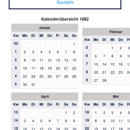
Sportjahr
Kalenderübersicht 1882
Januar
Februar
Kw
Mo
Di
Mi
Do
Fr
Sa
So
Kw
Mo
Di
Mi
Do
F
52
1
5
1
2
1
2
3
4
5
6
7
8
6
6
7
8
9
1
2
9
10
11
12
13
14
15
7
13
14
15
16
1
3
16
17
18
19
20
21
22
8
20
21
22
23
2
4
23
24
25
26
27
28
29
9
27
28
5
30
31
April
Mai
Kw
Mo
Di
Mi
Do
Fr
Sa
So
Kw
Mo
Di
Mi
Do
F
13
18
1
2
1
2
3
4
14
19
3
4
5
6
7
8
9
8
9
10
11
1
15
20
10
11
12
13
14
15
16
15
16
17
18
1