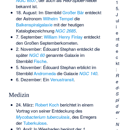
NGC 6537
, der auch als
Red-Spider-Nebel
1
bekannt ist.
5.
18. August: Im Sternbild
Großer Bär
entdeckt
J
der Astronom
Wilhelm Tempel
die
ul
Balkenspiralgalaxie
mit der heutigen
i
Katalogbezeichnung
NGC 2685
.
e
7. September:
William Henry Finlay
entdeckt
nt
den
Großen Septemberkometen
.
d
2. November: Édouard Stephan entdeckt die
e
später
NGC 60
genannte Galaxie im
c
Sternbild
Fische
.
kt
5. November: Édouard Stephan erblickt im
:
Sternbild
Andromeda
die Galaxie
NGC 140
.
R
6. Dezember: Ein
Venustransit
.
e
d-
S
Medizin
pi
24. März:
Robert Koch
berichtet in einem
d
Vortrag von seiner Entdeckung des
er
Mycobacterium tuberculosis
, des Erregers
-
der
Tuberkulose
.
N
20. April: In Wiesbaden beginnt der
1.