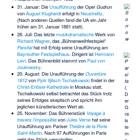
31. Januar: Die
Uraufführung
der Oper
Gudrun
S
von
August Klughardt
erfolgt in
Neustrelitz
.
o
(Nach anderen Quellen fand die UA ein Jahr
rr
früher am 31. Januar 1881 statt).
o
26. Juli: Das letzte
musikdramatische
Werk von
w
Richard Wagner
, das „Bühnenweihfestspiel“
Parsifal
hat mit Erfolg seine Uraufführung am
Bayreuther Festspielhaus
. Dirigent ist
Hermann
Levi
. Das Bühnenbild stammt von
Paul von
P
Joukowsky
.
ar
20. August: Die Uraufführung der
Ouvertüre
si
1812
von
Pjotr Iljitsch Tschaikowski
findet in der
fa
Christ-Erlöser-Kathedrale
in Moskau statt.
l
,
Tschaikowski selbst betrachtet das Stück trotz
D
seines Erfolges skeptisch und spricht ihm
er
jeglichen künstlerischen Wert ab.
G
25. November: Das Bühnenstück
Voyage à
ra
travers l’impossible
von
Jules Verne
hat seine
ls
Uraufführung am Pariser
Théâtre de la Porte
te
Saint-Martin
. Nach 97 Aufführungen in Paris
m
geht das Stück verschollen.
p