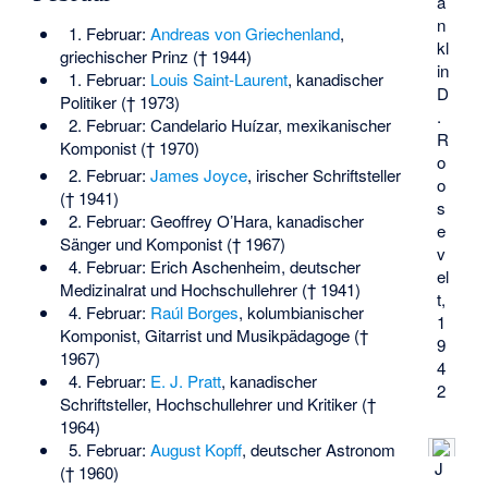
a
n
1. Februar:
Andreas von Griechenland
,
kl
griechischer Prinz († 1944)
in
1. Februar:
Louis Saint-Laurent
, kanadischer
D
Politiker († 1973)
.
2. Februar:
Candelario Huízar
, mexikanischer
R
Komponist († 1970)
o
2. Februar:
James Joyce
, irischer Schriftsteller
o
(† 1941)
s
2. Februar:
Geoffrey O’Hara
, kanadischer
e
Sänger und Komponist († 1967)
v
4. Februar:
Erich Aschenheim
, deutscher
el
Medizinalrat und Hochschullehrer († 1941)
t,
4. Februar:
Raúl Borges
, kolumbianischer
1
Komponist, Gitarrist und Musikpädagoge (†
9
1967)
4
4. Februar:
E. J. Pratt
, kanadischer
2
Schriftsteller, Hochschullehrer und Kritiker (†
1964)
5. Februar:
August Kopff
, deutscher Astronom
J
(† 1960)