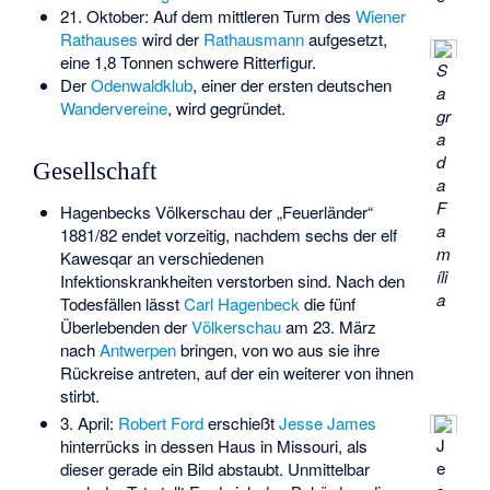
21. Oktober: Auf dem mittleren Turm des
Wiener
Rathauses
wird der
Rathausmann
aufgesetzt,
eine 1,8 Tonnen schwere Ritterfigur.
S
Der
Odenwaldklub
, einer der ersten deutschen
a
Wandervereine
, wird gegründet.
gr
a
d
Gesellschaft
a
F
Hagenbecks Völkerschau der „Feuerländer“
a
1881/82
endet vorzeitig, nachdem sechs der elf
m
Kawesqar an verschiedenen
íli
Infektionskrankheiten verstorben sind. Nach den
a
Todesfällen lässt
Carl Hagenbeck
die fünf
Überlebenden der
Völkerschau
am 23. März
nach
Antwerpen
bringen, von wo aus sie ihre
Rückreise antreten, auf der ein weiterer von ihnen
stirbt.
3. April:
Robert Ford
erschießt
Jesse James
J
hinterrücks in dessen Haus in Missouri, als
e
dieser gerade ein Bild abstaubt. Unmittelbar