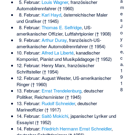
a
5. Februar:
Louis Wagner
, französischer
m
Automobilrennfahrer († 1960)
e
8. Februar:
Karl Hayd
, österreichischer Maler
s
und Grafiker († 1945)
J
8. Februar:
Thomas E. Selfridge
, US-
o
amerikanischer Offizier, Luftfahrtpionier († 1908)
y
9. Februar:
Arthur Duray
, französisch-US-
c
amerikanischer Automobilrennfahrer († 1954)
e,
10. Februar:
Alfred La Liberté
, kanadischer
c
Komponist, Pianist und Musikpädagoge († 1952)
a.
12. Februar:
Henry Marx
, französischer
1
Schriftsteller († 1954)
9
12. Februar:
August Wester
, US-amerikanischer
1
Ringer († 1960)
8
13. Februar:
Ernst Trendelenburg
, deutscher
Politiker, Reichsminister († 1945)
13. Februar:
Rudolf Schneider
, deutscher
Marineoffizier († 1917)
14. Februar:
Saitō Mokichi
, japanischer Lyriker und
Essayist († 1952)
14. Februar:
Friedrich Hermann Ernst Schneidler
,
deutscher Schriftdesigner († 1956)