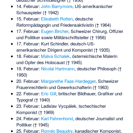
14. Februar:
John Barrymore
, US-amerikanischer
Schauspieler († 1942)
15. Februar:
Elisabeth Rotten
, deutsche
Reformpädagogin und Friedensaktivistin († 1964)
17. Februar:
Eugen Bircher
, Schweizer Chirurg, Offizier
und Politiker sowie Militärschriftsteller († 1956)
17. Februar:
Kurt Schindler
, deutsch-US-
amerikanischer Dirigent und Komponist († 1935)
18. Februar:
Malva Schalek
, österreichische Malerin
und Opfer des Holocaust († 1945)
19. Februar:
Nicolai Hartmann
, deutscher Philosoph (†
1950)
20. Februar:
Margarethe Faas-Hardegger
, Schweizer
Frauenrechtlerin und Gewerkschafterin († 1963)
22. Februar:
Eric Gill
, britischer Bildhauer, Grafiker und
Typograf († 1940)
23. Februar:
Ladislav Vycpálek
, tschechischer
Komponist († 1969)
24. Februar:
Karl Fahrenhorst
, deutscher Journalist und
Politiker († 1945)
25. Februar:
Roméo Beaudry
, kanadischer Komponist,