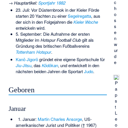
c
→
Hauptartikel
:
Sportjahr 1882
h
23. Juli: Vor Düsternbrook in der Kieler Förde
o
starten 20 Yachten zu einer
Segelregatta
, aus
s
der sich in den Folgejahren die
Kieler Woche
s
entwickeln wird.
e
5. September: Die Aufnahme der ersten
n
Mitglieder im
Hotspur Football Club
gilt als
w
Gründung des britischen Fußballvereins
ur
Tottenham Hotspur
.
d
Kanō Jigorō
gründet eine eigene Sportschule für
e
Jiu-Jitsu
, das
Kōdōkan
, und entwickelt in den
nächsten beiden Jahren die Sportart
Judo
.
P
Geboren
a
p
s
t
Januar
L
e
1. Januar:
Martin Charles Ansorge
, US-
o
amerikanischer Jurist und Politiker († 1967)