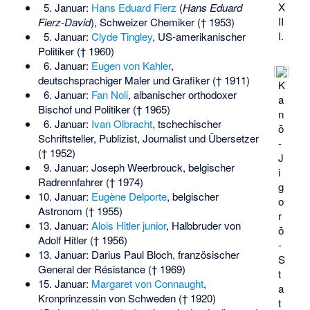
X
5. Januar:
Hans Eduard Fierz
(
Hans Eduard
II
Fierz-David
), Schweizer Chemiker († 1953)
I.
5. Januar:
Clyde Tingley
, US-amerikanischer
Politiker († 1960)
6. Januar:
Eugen von Kahler
,
deutschsprachiger Maler und Grafiker († 1911)
K
6. Januar:
Fan Noli
, albanischer orthodoxer
a
Bischof und Politiker († 1965)
n
6. Januar:
Ivan Olbracht
, tschechischer
ō
Schriftsteller, Publizist, Journalist und Übersetzer
-
(† 1952)
J
9. Januar:
Joseph Weerbrouck
, belgischer
i
Radrennfahrer († 1974)
g
10. Januar:
Eugène Delporte
, belgischer
o
Astronom († 1955)
r
13. Januar:
Alois Hitler junior
, Halbbruder von
ō
Adolf Hitler († 1956)
-
13. Januar:
Darius Paul Bloch
, französischer
S
General der Résistance († 1969)
t
15. Januar:
Margaret von Connaught
,
a
Kronprinzessin von Schweden († 1920)
t