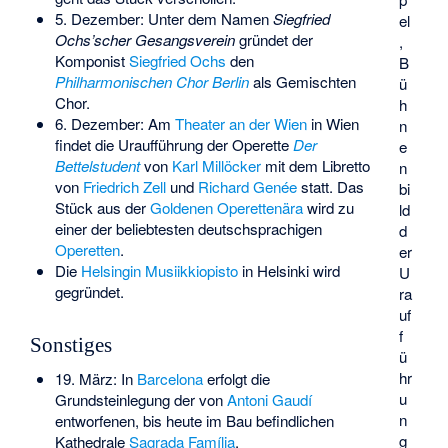
5. Dezember: Unter dem Namen
Siegfried
el
Ochs’scher Gesangsverein
gründet der
,
Komponist
Siegfried Ochs
den
B
Philharmonischen Chor Berlin
als
Gemischten
ü
Chor
.
h
6. Dezember: Am
Theater an der Wien
in Wien
n
findet die Uraufführung der Operette
Der
e
Bettelstudent
von
Karl Millöcker
mit dem Libretto
n
von
Friedrich Zell
und
Richard Genée
statt. Das
bi
Stück aus der
Goldenen Operettenära
wird zu
ld
einer der beliebtesten deutschsprachigen
d
Operetten
.
er
Die
Helsingin Musiikkiopisto
in Helsinki wird
U
gegründet.
ra
uf
f
Sonstiges
ü
hr
19. März: In
Barcelona
erfolgt die
u
Grundsteinlegung der von
Antoni Gaudí
n
entworfenen, bis heute im Bau befindlichen
g
Kathedrale
Sagrada Família
.