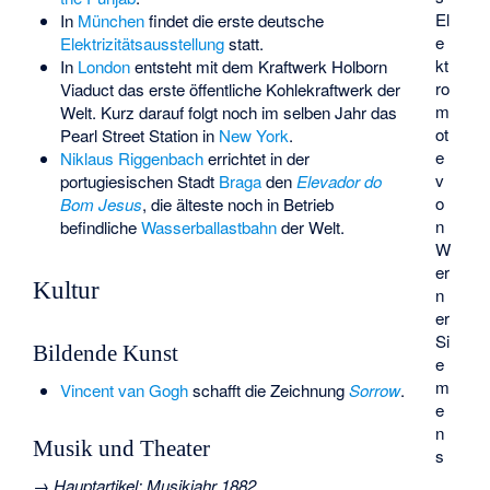
El
In
München
findet die erste deutsche
e
Elektrizitätsausstellung
statt.
kt
In
London
entsteht mit dem
Kraftwerk Holborn
ro
Viaduct
das erste öffentliche Kohlekraftwerk der
m
Welt. Kurz darauf folgt noch im selben Jahr das
ot
Pearl Street Station
in
New York
.
e
Niklaus Riggenbach
errichtet in der
v
portugiesischen Stadt
Braga
den
Elevador do
o
Bom Jesus
, die älteste noch in Betrieb
n
befindliche
Wasserballastbahn
der Welt.
W
er
Kultur
n
er
Si
Bildende Kunst
e
m
Vincent van Gogh
schafft die Zeichnung
Sorrow
.
e
n
Musik und Theater
s
→
Hauptartikel
:
Musikjahr 1882