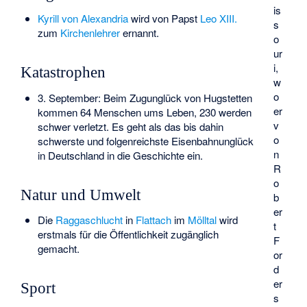
is
Kyrill von Alexandria
wird von Papst
Leo XIII.
s
zum
Kirchenlehrer
ernannt.
o
ur
i,
Katastrophen
w
o
3. September: Beim
Zugunglück von Hugstetten
er
kommen 64 Menschen ums Leben, 230 werden
v
schwer verletzt. Es geht als das bis dahin
o
schwerste und folgenreichste Eisenbahnunglück
n
in Deutschland in die Geschichte ein.
R
o
Natur und Umwelt
b
er
Die
Raggaschlucht
in
Flattach
im
Mölltal
wird
t
erstmals für die Öffentlichkeit zugänglich
F
gemacht.
or
d
er
Sport
s