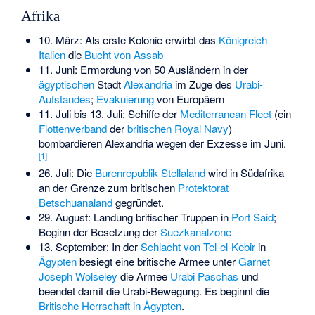
Afrika
10. März: Als erste Kolonie erwirbt das
Königreich
Italien
die
Bucht von Assab
11. Juni: Ermordung von 50 Ausländern in der
ägyptischen
Stadt
Alexandria
im Zuge des
Urabi-
Aufstandes
;
Evakuierung
von Europäern
11. Juli bis 13. Juli: Schiffe der
Mediterranean Fleet
(ein
Flottenverband
der
britischen
Royal Navy
)
bombardieren Alexandria wegen der Exzesse im Juni.
[
1
]
26. Juli: Die
Burenrepublik
Stellaland
wird in Südafrika
an der Grenze zum britischen
Protektorat
Betschuanaland
gegründet.
29. August: Landung britischer Truppen in
Port Said
;
Beginn der Besetzung der
Suezkanalzone
13. September: In der
Schlacht von Tel-el-Kebir
in
Ägypten
besiegt eine britische Armee unter
Garnet
Joseph Wolseley
die Armee
Urabi Paschas
und
beendet damit die Urabi-Bewegung. Es beginnt die
Britische Herrschaft in Ägypten
.